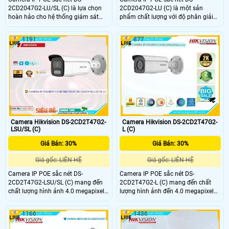
2CD2047G2-LU/SL (C) là lựa chọn
2CD2047G2-LU (C) là một sản
hoàn hảo cho hệ thống giám sát
phẩm chất lượng với độ phân giải
chất lượng cao. Với độ phân giải lên
lên đến 4.0 megapixel, mang đến
đến 4.0 megapixel, camera này
hình ảnh sắc nét và chi tiết. Với khả
1191
877
mang đến hình ảnh sắc nét và chi
năng xem Full Color ban đêm tới
tiết, ngay cả trong điều kiện ánh
40m, sản phẩm này lý tưởng cho
sáng yếu, với khả năng xem ban
việc giám sát công trình vào buổi tối
đêm Full Color lên đến 40m
Camera Hikvision DS-2CD2T47G2-
Camera Hikvision DS-2CD2T47G2-
LSU/SL (C)
L (C)
Giá Bán: 30%
Giá Bán: 30%
Giá gốc: LIÊN HỆ
Giá gốc: LIÊN HỆ
Camera IP POE sắc nét DS-
Camera IP POE sắc nét DS-
2CD2T47G2-LSU/SL (C) mang đến
2CD2T47G2-L (C) mang đến chất
chất lượng hình ảnh 4.0 megapixel
lượng hình ảnh đến 4.0 megapixel
cao cấp. Với khả năng xem ban
siêu rõ nét. Với khả năng xem ban
đêm Full Color trong khoảng cách
đêm Full Color tới 60m, camera này
1166
1436
60m, thiết bị này giúp quan sát mọi
cung cấp hình ảnh rõ ràng, sắc nét
chi tiết ngay cả khi trời tối. Sử dụng
ngay cả trong điều kiện ánh sáng