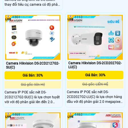
biệt người và phương tiện,hỗ trợ đèn
thay đổi tiêu cự, camera có độ phân
ánh sáng trắng 60m cho hình ảnh
giải 2.0MP cho ra hình ảnh sắc nét,
ban đêm có màu, tích hợp đàm
tích hợp phát hiện khuôn mặt, vượt
thoại 2 chiều giúp camera có thể
1301
1113
hàng rào ảo và xâm nhập khu vực
giao tiếp nói chuyện với mọi người.
cấm, chuẩn chống nước IP 67 giúp
lắp đặt ngoài trời một cách dễ dàng.
Camera Hikvision DS-2CD2027G2-
Camera Hikvision DS-2CD2127G2-
LU(C)
SU(C)
Giá Bán: 30%
Giá Bán: 30%
Giá gốc: LIÊN HỆ
Giá gốc: liên Hệ
Camera IP POE sắc nét DS-
Camera IP POE sắc nét DS-
2CD2027G2-LU(C) là lựa chọn hàng
2CD2127G2-SU(C) là lựa chọn tuyệt
đầu với độ phân giải 2.0 megapixel,
vời với độ phân giải lên đến 2.0
đảm bảo chất lượng hình ảnh sắc
megapixel, mang lại chất lượng hình
nét. Với khả năng xem được ban
ảnh đỉnh cao. Với khả năng xem
1469
1463
đêm Full Color trong khoảng cách
cảnh ban đêm mà vẫn thấy rõ như
40m giúp quan sát hiệu quả cả
ban ngày trong khoảng cách 30m,
ngày lẫn đêm. Được trang bị công
đặc biệt với công nghệ IP POE,