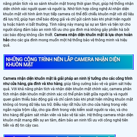
năng phân tích và so sánh khuôn mặt trong thời gian thực, giúp hệ thống nhận
diện chính xác người quen và người lạ. Nhờ tích hợp công nghệ AI nhận diện
khuôn mặt với hình ảnh trực tiếp camera có thể đối chiếu khuôn mặt với dữ liệu
đã lưu trữ, giúp hạn chế báo động giả và chỉ gửi cảnh báo khi phát hiện người
lạ hoặc hành vi bất thường. Tính năng này mang lại sự an tâm và tiện lợi cho
người dùng đảm bảo an ninh tối ưu cho gia đình mà không gây phiền hà bởi
các báo động không cần thiết.
Camera nhận diện khuôn mặt là lựa chọn hoàn
hảo
cho các gia đình mong muốn một hệ thống bảo vệ thông minh và hiệu
quả.
NHỮNG CÔNG TRÌNH NÊN LẮP CAMERA NHẬN DIỆN
KHUÔN MẶT
Camera nhận diện khuôn mặt là giải pháp an ninh lý tưởng cho các công trình
như cửa hàng, gia đình và kho hàng
, giúp tăng cường bảo vệ và giám sát hiệu
quả. Với khả năng phân tích và nhận diện khuôn mặt chính xác, camera phân
tích nhận diện khuôn mặt chính xác có thể phân biệt giữa người lạ và người
quen giảm thiểu báo động giả và chỉ cảnh báo khi phát hiện những khuôn mặt
không có trong dữ liệu lưu trữ. Điều này rất hữu ích cho cửa hàng trong việc
ngăn ngừa trộm cắp, cho gia đình trong việc kiểm soát người ra vào, và cho
kho hàng để giám sát nhân viên và bảo vệ tài sản. Hệ thống camera nhận diện
khuôn mặt mang đến sự an tâm, đảm bảo an ninh tối ưu với công nghệ tiên
tiến và độ tin cậy cao.