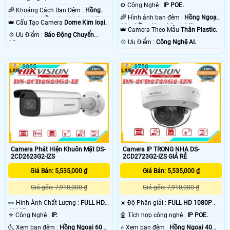
HD 1080P .
⚙ Công Nghệ :
IP POE.
🌈 Khoảng Cách Ban Đêm :
Hồng
🌈 Hình ảnh ban đêm :
Hồng Ngoại
Ngoại 40m Hồng Ngoại Smart IR.
👑 Cấu Tạo Camera
Dome Kim loại.
60m Hồng Ngoại Smart IR.
👑 Camera Theo Mẫu
Thân Plastic.
️💠 Ưu Điểm :
Báo Động Chuyển
️💠 Ưu Điểm :
Công Nghệ AI.
Động.
3055
3750
Camera Phát Hiện Khuôn Mặt DS-
Camera IP TRONG NHÀ DS-
2CD2623G2-IZS
2CD2723G2-IZS GIÁ RẺ
Giá Bán: 5,535,000 ₫
Giá Bán: 5,535,000 ₫
Giá gốc: 7,910,000 ₫
Giá gốc: 7,910,000 ₫
️👀 Hình Ành Chất Lượng :
FULL HD
☀️ Độ Phân giải :
FULL HD 1080P .
1080P .
⚜️ Công Nghệ :
IP.
🤖️ Tích hợp công nghệ :
IP POE.
🌜 Xem ban đêm :
Hồng Ngoại 60m
⭐ Xem ban đêm :
Hồng Ngoại 40m