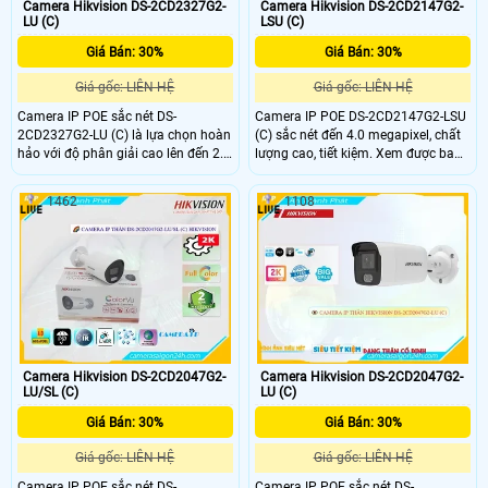
Camera Hikvision DS-2CD2327G2-
Camera Hikvision DS-2CD2147G2-
LU (C)
LSU (C)
Giá Bán: 30%
Giá Bán: 30%
Giá gốc: LIÊN HỆ
Giá gốc: LIÊN HỆ
Camera IP POE sắc nét DS-
Camera IP POE DS-2CD2147G2-LSU
2CD2327G2-LU (C) là lựa chọn hoàn
(C) sắc nét đến 4.0 megapixel, chất
hảo với độ phân giải cao lên đến 2.0
lượng cao, tiết kiệm. Xem được ban
megapixel, đảm bảo chất lượng
đêm Full Color 30m, hình ảnh rõ nét
hình ảnh sắc nét và rõ ràng. Thiết bị
như ban ngày. Sử dụng công nghệ
1462
1108
này có khả năng xem được ban đêm
IP POE, không giảm chất lượng
với chất lượng Full Color trong
khoảng cách 30m, giúp quan sát
ban đêm như ban ngày mà không
mất đi độ sắc nét
Camera Hikvision DS-2CD2047G2-
Camera Hikvision DS-2CD2047G2-
LU/SL (C)
LU (C)
Giá Bán: 30%
Giá Bán: 30%
Giá gốc: LIÊN HỆ
Giá gốc: LIÊN HỆ
Camera IP POE sắc nét DS-
Camera IP POE sắc nét DS-