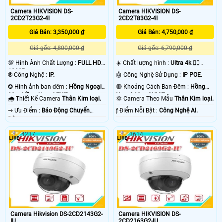
Camera HIKVISION DS-
Camera HIKVISION DS-
2CD2T23G2-4I
2CD2T83G2-4I
Giá Bán: 3,350,000 ₫
Giá Bán: 4,750,000 ₫
Giá gốc: 4,800,000 ₫
Giá gốc: 6,790,000 ₫
💯 Hình Ành Chất Lượng :
FULL HD
☀️ Chất lượng hình :
Ultra 4k 👍🏾 .
1080P .
®️ Công Nghệ :
IP.
🤖️ Công Nghệ Sử Dụng :
IP POE.
✪ Hình ảnh ban đêm :
Hồng Ngoại
🔴 Khoảng Cách Ban Đêm :
Hồng
80m Hồng Ngoại EXIR.
Ngoại 80m ONVIF.
🌧️ Thiết Kế Camera
Thân Kim loại.
💢 Camera Theo Mẫu
Thân Kim loại.
️⇝ Ưu Điểm :
Báo Động Chuyển
️ƒ Điểm Nỗi Bật :
Công Nghệ AI.
Động.
4237
3614
Camera Hikvision DS-2CD2143G2-
Camera HIKVISION DS-
IU
2CD2163G2-IU