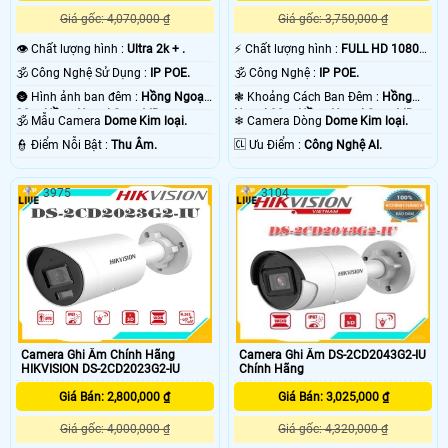
Giá gốc: 4,070,000 ₫
Giá gốc: 3,750,000 ₫
👁 Chất lượng hình :
Ultra 2k + .
️⚡ Chất lượng hình :
FULL HD 1080P
.
🕉️ Công Nghệ Sử Dụng :
IP POE.
🕉️ Công Nghệ :
IP POE.
🌚 Hình ảnh ban đêm :
Hồng Ngoại
❃ Khoảng Cách Ban Đêm :
Hồng
30m Hồng Ngoại Smart IR.
Ngoại 30m Hồng Ngoại Smart IR.
🕉️ Mẫu Camera
Dome Kim loại.
❄ Camera Dòng
Dome Kim loại.
️👮 Điểm Nỗi Bật :
Thu Âm.
️🆑 Ưu Điểm :
Công Nghệ AI.
3975
3104
Camera Ghi Âm Chính Hãng
Camera Ghi Âm DS-2CD2043G2-IU
HIKVISION DS-2CD2023G2-IU
Chính Hãng
Giá Bán: 2,800,000 ₫
Giá Bán: 3,025,000 ₫
Giá gốc: 4,000,000 ₫
Giá gốc: 4,320,000 ₫