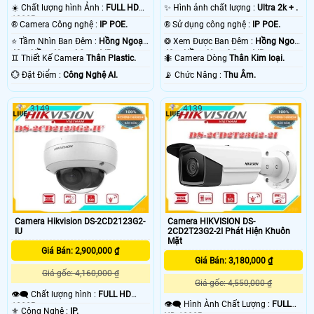
☀️ Chất lượng hình Ảnh :
FULL HD
✨ Hình ảnh chất lượng :
Ultra 2k + .
1080P .
®️ Camera Công nghệ :
IP POE.
®️ Sử dụng công nghệ :
IP POE.
⭐ Tầm Nhìn Ban Đêm :
Hồng Ngoại
❂ Xem Được Ban Đêm :
Hồng Ngoại
40m Hồng Ngoại Smart IR.
40m Hồng Ngoại Smart IR.
♊ Thiết Kế Camera
Thân Plastic.
🐜 Camera Dòng
Thân Kim loại.
️💮 Đặt Điểm :
Công Nghệ AI.
️📡 Chức Năng :
Thu Âm.
3149
4139
Camera Hikvision DS-2CD2123G2-
Camera HIKVISION DS-
IU
2CD2T23G2-2I Phát Hiện Khuôn
Mặt
Giá Bán: 2,900,000 ₫
Giá Bán: 3,180,000 ₫
Giá gốc: 4,160,000 ₫
Giá gốc: 4,550,000 ₫
👁️‍🗨 Chất lượng hình :
FULL HD
👁️‍🗨 Hình Ành Chất Lượng :
FULL
1080P .
⚜️ Công Nghệ :
IP.