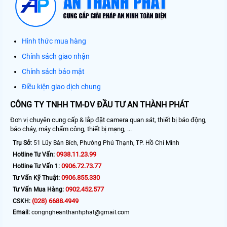
Hình thức mua hàng
Chính sách giao nhận
Chính sách bảo mật
Điều kiện giao dịch chung
CÔNG TY TNHH TM-DV ĐẦU TƯ AN THÀNH PHÁT
Đơn vị chuyên cung cấp & lắp đặt camera quan sát, thiết bị báo động,
báo cháy, máy chấm công, thiết bị mạng, ...
Trụ Sở:
51 Lũy Bán Bích, Phường Phú Thạnh, TP. Hồ Chí Minh
0938.11.23.99
Hotline Tư Vấn:
0906.72.73.77
Hotline Tư Vấn 1:
0906.855.330
Tư Vấn Kỹ Thuật:
0902.452.577
Tư Vấn Mua Hàng:
(028) 6688.4949
CSKH:
Email:
congngheanthanhphat@gmail.com