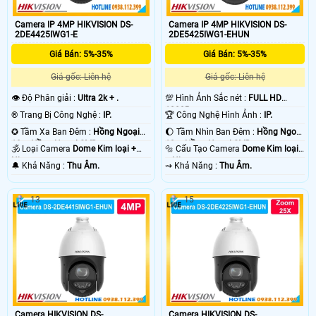
Camera IP 4MP HIKVISION DS-
Camera IP 4MP HIKVISION DS-
2DE4425IWG1-E
2DE5425IWG1-EHUN
Giá Bán: 5%-35%
Giá Bán: 5%-35%
Giá gốc: Liên hệ
Giá gốc: Liên hệ
👁 Độ Phân giải :
Ultra 2k + .
💯 Hình Ảnh Sắc nét :
FULL HD
1080P .
®️ Trang Bị Công Nghệ :
IP.
🏆 Công Nghệ Hình Ảnh :
IP.
✪ Tầm Xa Ban Đêm :
Hồng Ngoại
🌔 Tầm Nhìn Ban Đêm :
Hồng Ngoại
10m Hồng Ngoại SMD.
10m Hồng Ngoại SMD.
🕉️ Loại Camera
Dome Kim loại +
🔩 Cấu Tạo Camera
Dome Kim loại
Nhựa.
+ Nhựa.
️🔔 Khả Năng :
Thu Âm.
️⇝ Khả Năng :
Thu Âm.
13
15
Camera HIKVISION DS-
Camera HIKVISION DS-