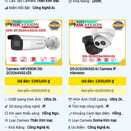
🔩 Cấu Tạo Camera
Thân Kim loại.
️ლ Khả Năng :
Zoom.
️🛃 Điểm Nỗi Bật :
Công Nghệ AI.
2740
3087
Camera HIKVISION DS-
DS-2CD2363G2-IU Camera IP
2CD2643G2-IZS
Hikvision
Giá Bán: 5,985,000 ₫
Giá Bán: 2,850,000 ₫
Giá gốc: 8,550,000 ₫
Giá gốc: 4,220,000 ₫
✨ Chất lượng hình Ảnh :
Ultra 2k .
🦉 Hình Ành Chất Lượng :
Ultra 2k
Chất Lượng Cao .
🌠 Sử dụng công nghệ :
IP.
®️ Tích hợp công nghệ :
IP.
💥 Khi xem thiếu sáng :
Hồng Ngoại
🌙 Khoảng Cách Ban Đêm :
Hồng
60m Hồng Ngoại EXIR.
Ngoại 30m Hồng Ngoại Smart IR.
💢 Loại Camera
Thân Kim loại.
⛓ Loại Camera
Dome Kim loại.
️✨ Khả Năng :
Công Nghệ AI.
️₤ Ưu Điểm :
Công Nghệ AI.