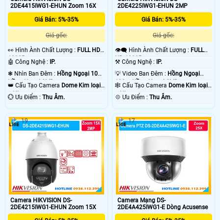
2DE4415IWG1-EHUN Zoom 16X
2DE4225IWG1-EHUN 2MP
Giá Bán: 5%-35%
Giá Bán: 5%-35%
Giá gốc:
Giá gốc:
️👀 Hình Ành Chất Lượng :
FULL HD
👁️‍🗨 Hình Ành Chất Lượng :
FULL
1080P .
HD 1080P .
🤖️ Công Nghệ :
IP.
⚒ Công Nghệ :
IP.
❃ Nhìn Ban Đêm :
Hồng Ngoại 10m
💡 Video Ban Đêm :
Hồng Ngoại
Hồng Ngoại SMD.
100m Hồng Ngoại SMD.
👑 Cấu Tạo Camera
Dome Kim loại
🕸️ Cấu Tạo Camera
Dome Kim loại
+ Nhựa.
+ Nhựa.
️💮 Ưu Điểm :
Thu Âm.
️💠 Ưu Điểm :
Thu Âm.
19
17
Camera HIKVISION DS-
Camera Mạng DS-
2DE4215IWG1-EHUN Zoom 15X
2DE4A425IWG1-E Dòng Acusense