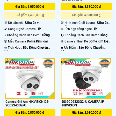
Giá Bán: 3,050,000 ₫
Giá Bán: 3,380,000 ₫
Giá gốc: 4,400,000 ₫
Giá gốc: 4,830,000 ₫
💯 Độ sắc nét :
Ultra 2k + .
💯 Hình Ành Chất Lượng :
Ultra 2k
Chất Lượng Cao .
🌠 Công Nghệ Camera :
IP.
✳️ Tích hợp công nghệ :
IP.
⭐ Khoảng Cách Ban Đêm :
Hồng
🌔 Khoảng Cách Ban Đêm :
Hồng
Ngoại 40m Hồng Ngoại Smart IR.
Ngoại 40m Hồng Ngoại Smart IR.
🎲 Mẫu Camera
Dome Kim loại.
🐜 Camera Thiết Kế
Dome Kim loại.
️☣️ Tích Hợp :
Báo Động Chuyển
️♚ Ưu Điểm :
Báo Động Chuyển
Động.
Động.
3285
3405
Camera Ghi Âm HIKVISION DS-
DS-2CD2323G2-IU CAMERA IP
2CD2343G2-IU
HIKVISION
Giá Bán: 2,850,000 ₫
Giá Bán: 2,630,000 ₫