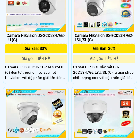
nghệ IP POE, tăng tính ổn định và
Camera không bị giảm chất lượng
không giảm chất lượng hình ảnh
truyền dẫn
Camera Hikvision DS-2CD2347G2-
Camera Hikvision DS-2CD2347G2-
LU (C)
LSU/SL (C)
Giá Bán: 30%
Giá Bán: 30%
Giá gốc: LIÊN HỆ
Giá gốc: LIÊN HỆ
Camera IP POE DS-2CD2347G2-LU
Camera IP POE sắc nét DS-
(C) đến từ thương hiệu sắc nét
2CD2347G2-LSU/SL (C) là giải pháp
Hikvision, với độ phân giải lên đến
chất lượng cao với độ phân giải lên
4.0 megapixel mang lại chất lượng
đến 4.0 megapixel, cho hình ảnh sắc
hình ảnh tuyệt vời. Khả năng xem
nét và chi tiết. Khả năng xem ban
1325
976
Full Color 30m ban đêm giúp quan
đêm Full Color trong khoảng cách
sát hiệu quả dù trong điều kiện ánh
30m giúp quan sát dễ dàng ngay cả
sáng yếu. Thiết bị được tích hợp
vào buổi tối. Với công nghệ IP POE,
công nghệ IP POE, giúp tiết kiệm và
camera không bị giảm chất lượng
không bị giảm chất lượng truyền
dù vận hành liên tục
dẫn