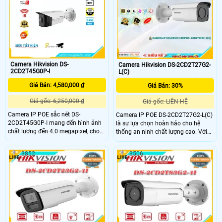
công nghệ IP POE, không bị giảm
yếu. Sử dụng công nghệ IP POE,
chất lượng tín hiệu
camera không giảm chất lượng
truyền tải dữ liệu
Camera Hikvision DS-
Camera Hikvision DS-2CD2T27G2-
2CD2T45G0P-I
L(C)
Giá Bán: 4,580,000 ₫
Giá Bán: 30%
Giá gốc: 6,250,000 ₫
Giá gốc: LIÊN HỆ
Camera IP POE sắc nét DS-
Camera IP POE DS-2CD2T27G2-L(C)
2CD2T45G0P-I mang đến hình ảnh
là sự lựa chọn hoàn hảo cho hệ
chất lượng đến 4.0 megapixel, cho
thống an ninh chất lượng cao. Với
phép quan sát ban đêm với hồng
độ phân giải 2.0 megapixel, camera
ngoại 20m tiết kiệm. Với công nghệ
này cung cấp hình ảnh sắc nét đến
3852
3506
IP POE, camera không giảm chất
từng chi tiết. Chất lượng hình ảnh
lượng, hỗ trợ chống ngược sáng
đáng tin cậy, cho phép quan sát ban
DWDR 120db giúp hình ảnh rõ nét
đêm với màu sắc trung thực và
mọi lúc
khoảng cách lên đến 60m