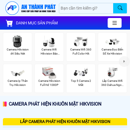
DANH MỤC SẢN PHẨM
Camera Hikvision
Camera Wifi
Camera Wifi 360
Camera Đọc Biển
4K Siêu Nét
Hikvision Báo
Full Color Hik
Số Xe Hikvision
Động
Camera Ip Thân
Camera Hikvision
Top 5 Camera 2
Lắp Camera Wifi
Trụ Hikvision
Full Hd 1080P
Mắt
360 Dahua Ngoài
Trời
CAMERA PHÁT HIỆN KHUÔN MẶT HIKVISION
LẮP CAMERA PHÁT HIỆN KHUÔN MẶT HIKVISION