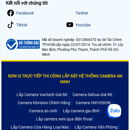
Kết nối với chúng tôi
Facebook
Twitter
Tiktok
Youtube
Mã số doanh nghiệp: 0312866570 do Sở Tài Chính
TP.HCM cấp ngày 23/07/2014. Trụ sở chính: 51 Lũy
Bán Bích, Phường Phú Thạnh, Thành Phố Hồ Chí
Minh
ĐƠN VỊ TRỰC TIẾP THI CÔNG LẮP ĐẶT HỆ THỐNG CAMERA AN
NINH
Lắp Camera Vantech Giá Rẻ
Camera Dahua Giá Rẻ
Camera Kbvision Chính Hãng
Camera HIKVISION
Camera an ninh
Lắp camera gia đình
Lắp camera xem qua điện thoại
Lắp Camera Cửa Hàng Loại Nào
Lắp Camera Văn Phòng