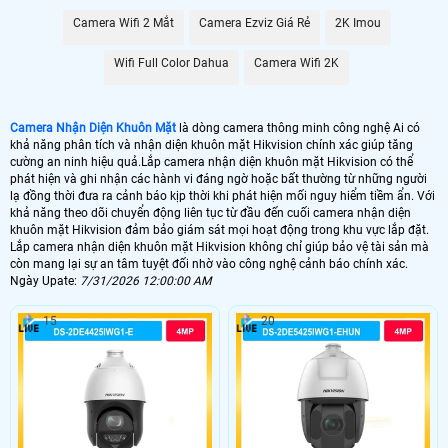
Camera Wifi 2 Mắt
Camera Ezviz Giá Rẻ
2K Imou
Wifi Full Color Dahua
Camera Wifi 2K
Camera Nhận Diện Khuôn Mặt
là dòng camera thông minh công nghệ Ai có
khả năng phân tích và nhận diện khuôn mặt Hikvision chính xác giúp tăng
cường an ninh hiệu quả.Lắp camera nhận diện khuôn mặt Hikvision có thể
phát hiện và ghi nhận các hành vi đáng ngờ hoặc bất thường từ những người
lạ đồng thời đưa ra cảnh báo kịp thời khi phát hiện mối nguy hiểm tiềm ẩn. Với
khả năng theo dõi chuyển động liên tục từ đầu đến cuối camera nhận diện
khuôn mặt Hikvision đảm bảo giám sát mọi hoạt động trong khu vực lắp đặt.
Lắp camera nhận diện khuôn mặt Hikvision không chỉ giúp bảo vệ tài sản mà
còn mang lại sự an tâm tuyệt đối nhờ vào công nghệ cảnh báo chính xác.
Ngày Upate:
7/31/2026 12:00:00 AM
15
20