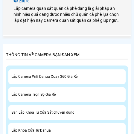
23876
Lắp camera quan sát quán cà phê đang là giải pháp an
ninh hiệu quả đang được nhiều chủ quán cà phê lựa chọn
lắp đặt hiện nay.Camera quan sát quán cà phê giúp người
dùng giám sát từ xa thông qua các thiết bị thông minh
như: điện thoại,ipad,máy tính
THÔNG TIN VỀ CAMERA BẠN ĐAN XEM
Lắp Camera Wifi Dahua Xoay 360 Giá Rẻ
Lắp Camera Trọn Bộ Giá Rẻ
Bán Lắp Khóa Từ Cửa Sắt chuyên dụng
Lắp Khóa Cửa Từ Dahua