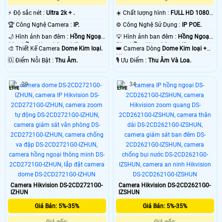
️⚡ Độ sắc nét :
Ultra 2k + .
☀️ Chất lượng hình :
FULL HD 1080P
.
🏆 Công Nghệ Camera :
IP.
⚙ Công Nghệ Sử Dụng :
IP POE.
🌙 Hình ảnh ban đêm :
Hồng Ngoại
💡 Hình ảnh ban đêm :
Hồng Ngoại
20m Hồng Ngoại Smart IR.
50m Hồng Ngoại Smart IR.
🎨 Thiết Kế Camera
Dome Kim loại.
👑 Camera Dòng
Dome Kim loại +
Nhựa.
️🆑 Điểm Nỗi Bật :
Thu Âm.
️🎙 Ưu Điểm :
Thu Âm Và Loa.
29
34
Camera Hikvision DS-2CD2721G0-
Camera Hikvision DS-2CD2621G0-
IZHUN
IZSHUN
Giá Bán: 5%-35%
Giá Bán: 5%-35%