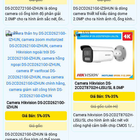
Giá gốc:
Giá gốc:
DS-2CD2721G0-IZHUN là dòng
DS-2CD2621G0-IZSHUN là dòng
camera có ống kính độ phân giải
camera thiết kế kiểu dáng dome
2.0MP cho ra hình ảnh sắc nét, ống
2.0MP cho ra hình ảnh rõ, ống kính
kính có thể zoom tự động, chuẩn
có thể zoom thay đổi tiêu cự dễ
nén hình ảnh H.265+, trang bị tính
dàng, trang bị nhiều tính năng
33
1515
năng thông minh, phát hiện khuôn
thông minh, phát hiện khuôn mặt,
mặt, phát hiện người vào khu vực
phát hiện đột nhập, hàng rào ảo,
cấm, phát hiện vượt rào ảo.
trang bị chống nước IP 67
Camera Hikvision DS-
2CD2T87G2H-LISU/SL 8.0MP
Giá Bán: 5%-35%
Camera Hikvision DS-2CD2621G0-
Giá gốc: Liên Hệ
IZHUN
Camera hikvision DS-2CD2T87G2H-
Giá Bán: 5%-35%
LISU/SL cho hình ảnh sắc nét với
công nghệ cảm biến chip CMOS 1/1.
Giá gốc:
8 và nhiều tính năng thông minh
DS-2CD2621G0-IZHUN là dòng
như phát hiện chuyển động, phân
camera có ống kính có thể zoom