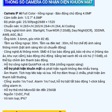
THÔNG SỐ CAMERA CÓ NHẬN DIỆN KHUÔN MẶT
·
Camera IP AI
Full Color - hồng ngoại - Báo động chủ động 4.0MP
· Cảm biến ảnh: 1/2.7” 4.0MP
· Độ phân giải: 25/30fps@2688 × 1520
· Chuẩn nén: H.265+/H.265/H.264+/H.264, AI Coding
· Công nghệ hình ảnh: Starlight, True-WDR (120dB), Day/Night(ICR), 3DDNR,
AWB, AGC, BLC
· Ống kính: 3.6mm, góc nhìn 82 độ.
· Tầm xa hồng ngoại: 30m. Tầm xa đèn led : 30m, hỗ trợ chế độ ánh sáng
thông minh (bật ánh sáng khi có chuyển động)
· Công nghệ AI thông minh: SMD 4.0 lọc báo động giả, bảo vệ chu vi (Hàng rào
ảo, khu vực cấm), báo động chủ động bằng led xanh đỏ và còi hú (110dB), có
thể tùy chỉnh âm thanh báo động.
. Hỗ trợ công nghệ QuickPick và AI SSA (chống ngược sáng)
.
Hỗ trợ phát hiện khuôn mặt
và phát hiện người không đeo khẩu trang.
· Âm thanh: Tích hợp Mic kép và loa. Hỗ trợ đàm thoại 2 chiều, phát hiện âm
thanh bất thường.
· Cổng: audio 1in/1out. Alarm 1in/1out, hỗ trợ bật tắt báo động 1-click bằng
cổng alarm in.
· Hỗ trợ thẻ nhớ MicroSD lên đến 256GB
· Nguồn 12vDC, PoE
· Vỏ kim loại, IP67