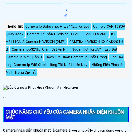
1
⫸
Thông Tin:
Camera Ip Dahua Ipc-Hfw5442tp-As-Led
Camera C6N 1080P
Quay Xoay
Camera IP Thân Hikvision DS-2CD3T27G1-LS 2MP
KX-
A2111CN-A Camera KBVISION (2MP)
CAMERA KBVISION KX-CAi2204N-
B
Camera Ipc-S21fp: Giám Sát An Ninh Ngoài Trời Tối Ưu?
Lắp Đặt
Camera Ip Wifi Quận 3
Cách Lựa Chọn Camera Ip Chất Lượng
Top Các
Loại Camera Ip Wifi Chính Hãng Tốt Nhất Hiện Nay
Những Biện Pháp An
Ninh Trong Dịp Tết
'
CHỨC NĂNG CHỦ YẾU CỦA CAMERA NHẬN DIỆN KHUÔN
MẶT
Camera nhận diện khuôn mặt là camera ai
với chip xử lý chuyên dụng với khả