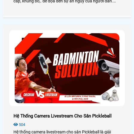
cắp, khủng bố,. đe dọa đến sự an nguy của người dân.
Việc lắp camera sẽ đảm bảo được trật tự an ninh một
cách hiệu quả, vậy lắp camera bao nhiêu tiền? Mời các
bạn xem qua bài viết này nhé!
Hệ Thống Camera Livestream Cho Sân Pickleball
504
Hệ thống camera livestream cho sân Pickleball là giải