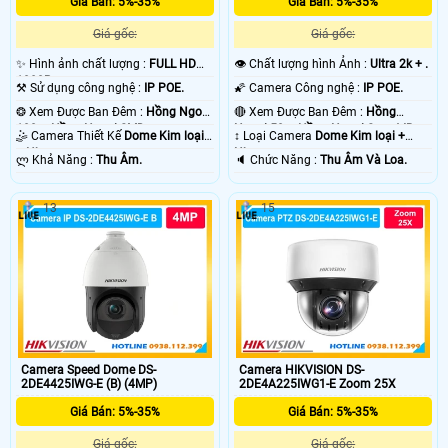
Giá Bán: 5%-35%
Giá Bán: 5%-35%
Giá gốc:
Giá gốc:
✨ Hình ảnh chất lượng :
FULL HD
👁 Chất lượng hình Ảnh :
Ultra 2k + .
1080P .
⚒ Sử dụng công nghệ :
IP POE.
🌠 Camera Công nghệ :
IP POE.
❂ Xem Được Ban Đêm :
Hồng Ngoại
🔴 Xem Được Ban Đêm :
Hồng
100m Hồng Ngoại SMD.
Ngoại 50m Hồng Ngoại Smart IR.
🤹 Camera Thiết Kế
Dome Kim loại
↕️ Loại Camera
Dome Kim loại +
+ Nhựa.
Nhựa.
️ლ Khả Năng :
Thu Âm.
️🔈 Chức Năng :
Thu Âm Và Loa.
13
15
Camera Speed Dome DS-
Camera HIKVISION DS-
2DE4425IWG-E (B) (4MP)
2DE4A225IWG1-E Zoom 25X
Giá Bán: 5%-35%
Giá Bán: 5%-35%
Giá gốc:
Giá gốc: