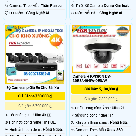
Hồng Ngoại Smart IR.
Hồng Ngoại Smart IR.
💦 Camera Theo Mẫu
Thân Plastic.
🔩 Thiết Kế Camera
Dome Kim loại.
️💮 Ưu Điểm :
Công Nghệ AI.
️↭ Điểm Nỗi Bật :
Công Nghệ AI.
15187
3941
Camera HIKVISION DS-
2DE2A404IW-DE3/W
Bộ Camera Ip Giá Rẻ Cho Bãi Xe
Giá Bán: 5,100,000 ₫
Giá Bán: 4,750,000 ₫
Giá gốc: 7,300,000 ₫
Giá gốc: 6,790,000 ₫
✨ Chất lượng hình Ảnh :
Ultra 2k .
🔅 Độ Phân giải :
Ultra 4k 👍🏾 .
✳️ Sử dụng công nghệ :
IP.
®️ Tích hợp công nghệ :
IP POE.
🌜 Khi xem thiếu sáng :
Hồng Ngoại
20m Hồng Ngoại EXIR.
🔦 Hình ảnh ban đêm :
Hồng Ngoại
💦 Camera Theo Mẫu
Xoay 360.
80m ONVIF.