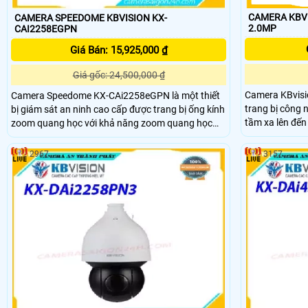
CAMERA KBVI
CAMERA SPEEDOME KBVISION KX-
2.0MP
CAI2258EGPN
Giá Bán: 15,925,000 ₫
Giá gốc: 24,500,000 ₫
Camera KBvis
Camera Speedome KX-CAi2258eGPN là một thiết
trang bị công 
bị giám sát an ninh cao cấp được trang bị ống kính
tầm xa lên đế
zoom quang học với khả năng zoom quang học
CAiF4003N-DL-
25X và phạm vi tiêu cự từ 4. 8mm đến 120mm
minh như phát
camera này cung cấp khả năng điều chỉnh góc
2967
3157
mặt phát hiện
nhìn linh hoạt và chi tiết cho phép người dùng
quan sát từ xa một cách hiệu quả