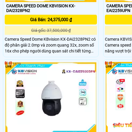
CAMERA SPEED DOME KBVISION KX-
CAMERA SPEE
DAI2328PN2
EAI2259UPN
Giá Bán: 24,375,000 ₫
Giá gốc: 37,500,000 ₫
Camera Speed Dome KBvision KX-DAi2328PN2 có
Camera KBVIS
độ phân giải 2.0mp và zoom quang 32x, zoom số
Camera speed d
16x cho phép người dùng quan sát chi tiết từng
năng vượt trội
góc nhìn với khoảng cách xa. Camera KBVISION
(4. 8mm~120m
KX-DAI2328PN2 hỗ trợ cân bằng ánh sáng, tự
phép người dùn
1579
2453
động lấy nét, chức năng Day/Night(ICR) cảm biến
xác cao, tầm x
ngày/đêm, giúp cho hình ảnh luôn sắc nét dù ở
Camera hoạt đ
điều kiện ánh sáng thay đổi
sáng yếu và đê