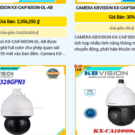
SION KX-CAIF4003N-DL-AB
CAMERA KBVISION KX-CAIF50
Giá Bán: 30%
Giá Bán: 2,356,250 ₫
Giá gốc: 00 ₫
Giá gốc: 3,625,000 ₫
CAMERA KBVISION KX-CAiF5004
ion KX-CAiF4003N-DL-AB được
tích hợp nhiều tính năng thông 
nghệ full color cho phép quan sát
chuyển động, phát hiện khuôn m
n 50 mét vào ban đêm. Camera KX-
thanh và động tác, giúp tăng cư
AB hỗ trợ các tính năng thông
mật và giám sát tại các khu vực 
 hiện chuyển động phát hiện khuôn
CAMERA KBVISION KX-CAiF5004N2
3997
 âm thanh phát hiện xâm nhập
gồm độ phân giải Full HD 1080P
sát ban đêm thông qua công ng
khả năng chống nước và bụi với
IP67, tích hợp cổng PoE giúp dễ 
cấp nguồn cho camera qua mạn