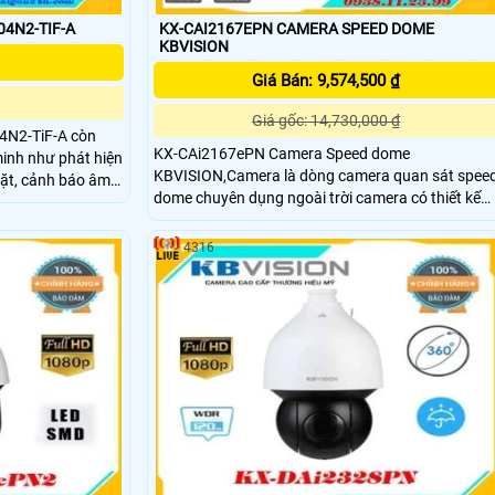
04N2-TIF-A
KX-CAI2167EPN CAMERA SPEED DOME
KBVISION
Giá Bán: 9,574,500 ₫
Giá gốc: 14,730,000 ₫
N2-TiF-A còn
KX-CAi2167ePN Camera Speed dome
minh như phát hiện
KBVISION,Camera là dòng camera quan sát spee
ặt, cảnh báo âm
dome chuyên dụng ngoài trời camera có thiết kế
ờng tính năng bảo
chắc chắn,camera sử dụng Cảm biến STARVIS
cần thiết.
CMOS kích thước 1/2. 8. ,Độ phân giải 2 Megapixe
-TiF-A bao
4316
25/30fps@2MP. ,Chuẩn nén hình ảnh H
, khả năng quan
hệ hồng ngoại,
 chuẩn bảo vệ
dàng kết nối và
g