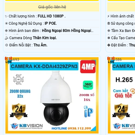
Giá gốc: liên hệ
✨ Chất lượng hình :
FULL HD 1080P .
️⚡ Hình ảnh chất
✳️ Công Nghệ Sử Dụng :
IP POE.
❈ Hình ảnh ban đêm :
Hồng Ngoại 80m Hồng Ngoại
Smart IR.
Smart IR.
🤹 Camera Dòng
Thân Kim loại.
❄ Cấu Tạo Cam
️💠 Điểm Nỗi Bật :
Thu Âm.
️✤ Đặt Điểm :
Thu
693
586