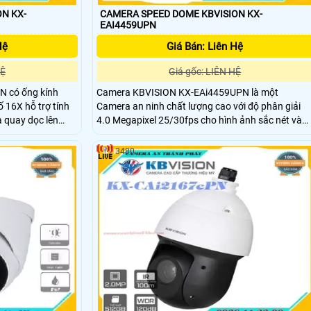
N KX-
CAMERA SPEED DOME KBVISION KX-
EAI4459UPN
Hệ
Giá Bán: Liên Hệ
HỆ
Giá gốc: LIÊN HỆ
N có ống kính
Camera KBVISION KX-EAi4459UPN là một
16X hỗ trợ tính
Camera an ninh chất lượng cao với độ phân giải
 quay dọc lên
4.0 Megapixel 25/30fps cho hình ảnh sắc nét và
 thể quan sát toàn
chi tiết. Camera KBVISION KX-EAi4459UPN cũng
 lợi.
được tích hợp công nghệ hồng ngoại cho tầm nhì
3480
ban đêm đến 250m