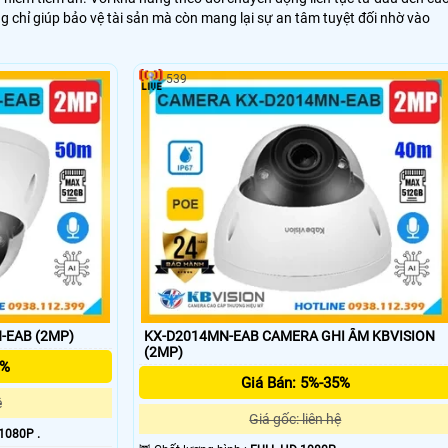
chỉ giúp bảo vệ tài sản mà còn mang lại sự an tâm tuyệt đối nhờ vào
539
-EAB (2MP)
KX-D2014MN-EAB CAMERA GHI ÂM KBVISION
(2MP)
5%
Giá Bán: 5%-35%
ệ
Giá gốc: liên hệ
1080P .