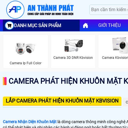
GIỚI THIỆU
DANH MỤC SẢN PHẨM
Camera 3D DNR Kbvision
Camera Kbvision
Camera Ip Full Color
CAMERA PHÁT HIỆN KHUÔN MẶT K
LẮP CAMERA PHÁT HIỆN KHUÔN MẶT KBVISION
C
Camera Nhận Diện Khuôn Mặt
là dòng camera thông minh công nghệ Ai
có thể phát hiện và ghi nhận các hành vi đáng ngờ hoặc bất thường từ n