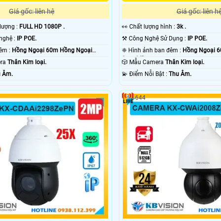
Giá gốc: liên hệ
Giá gốc: liên h
 lượng :
FULL HD 1080P .
️👀 Chất lượng hình :
3k .
®️ Sử dụng công nghệ :
IP POE.
⚒ Công Nghệ Sử Dụng :
IP POE.
❈ Tầm Xa Ban Đêm :
Hồng Ngoại 60m Hồng Ngoại
❈ Hình ảnh ban đêm :
Hồng Ngoại 
Smart IR.
era
Thân Kim loại.
🎲 Mẫu Camera
Thân Kim loại.
 Âm.
️💫 Điểm Nỗi Bật :
Thu Âm.
644