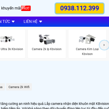
0938.112.399
 khuyến mãi
Hot!
N TỨC
LIÊN HỆ
Ultra 3k Kbvision
Camera 2k Ip Kbvision
Camera Kim Loại
Kbvison
ua
Camera 2k Wifi
p tăng cường an ninh hiệu quả.Lắp camera nhận diện khuôn mặt KBvision
 hiểm tiềm ẩn. Với khả năng theo dõi chuyển động liên tục từ đầu đến cuố