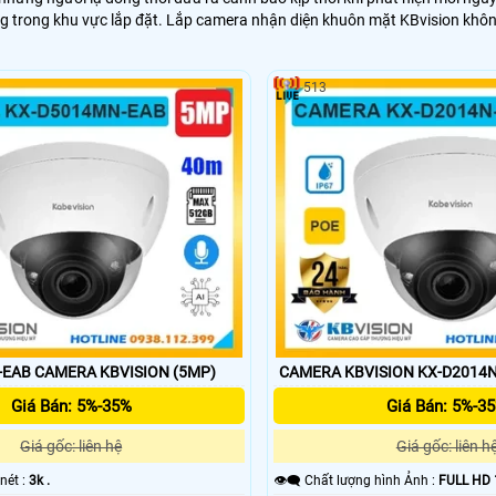
trong khu vực lắp đặt. Lắp camera nhận diện khuôn mặt KBvision không 
513
EAB CAMERA KBVISION (5MP)
CAMERA KBVISION KX-D2014N
Giá Bán: 5%-35%
Giá Bán: 5%-3
Giá gốc: liên hệ
Giá gốc: liên h
 nét :
3k .
👁️‍🗨 Chất lượng hình Ảnh :
FULL HD 