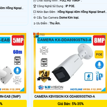
🦉 Chất lượng hình :
FULL HD 1080P .
🏆 Công Nghệ Sử Dụng :
IP POE.
50m Hồng Ngoại
💥 Nhìn Ban Đêm :
Hồng Ngoại 40m Hồng Ngoại Smart
IR.
💢 Cấu Tạo Camera
Dome Kim loại.
️➲ Ưu Điểm :
Thu Âm.
703
N-EAB (5MP)
CAMERA KBVISION KX-DDA8093STN3-A
5%
Giá Bán: 5%-35%