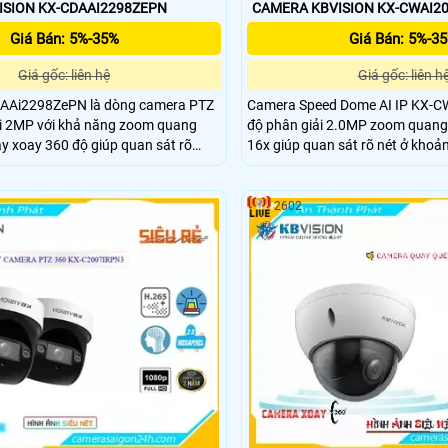
SION KX-CDAAI2298ZEPN
CAMERA KBVISION KX-CWAI2
Giá Bán: 5%-35%
Giá Bán: 5%-3
Giá gốc: liên hệ
Giá gốc: liên h
AAi2298ZePN là dòng camera PTZ
Camera Speed Dome AI IP KX-
ải 2MP với khả năng zoom quang
độ phân giải 2.0MP zoom quang
y xoay 360 độ giúp quan sát rõ
16x giúp quan sát rõ nét ở khoả
cách xa. Công nghệ Starlight cho
Camera PTZ hỗ trợ AI nhận diện 
ét trong điều kiện ánh sáng yếu,
hiện khuôn mặt cùng khe cắm th
i lên đến 120m. Ngoài ra, camera
đa 512GB. Với tầm xa hồng ngo
2602
t hiện và chụp tối đa 8 khuôn mặt
năng quay xoay 360 độ camera 
cao hiệu quả giám sát an ninh.
sát an ninh chuyên nghiệp.