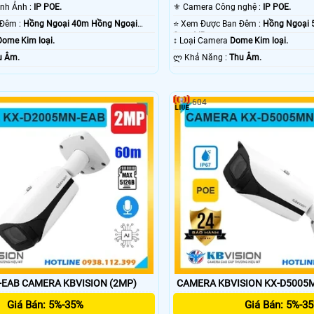
🏆 Công Nghệ Hình Ảnh :
IP POE.
⚜️ Camera Công nghệ :
IP POE.
🌜 Giám sát Ban Đêm :
Hồng Ngoại 40m Hồng Ngoại
⭐ Xem Được Ban Đêm :
Hồng Ngoại 
Smart IR.
Dome Kim loại.
↕️ Loại Camera
Dome Kim loại.
u Âm.
️ლ Khả Năng :
Thu Âm.
604
EAB CAMERA KBVISION (2MP)
CAMERA KBVISION KX-D5005M
Giá Bán: 5%-35%
Giá Bán: 5%-3