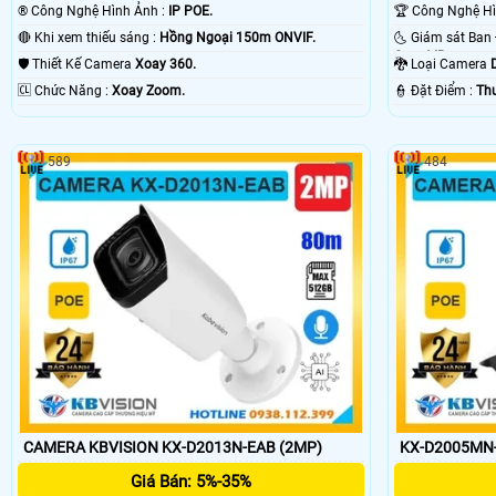
®️ Công Nghệ Hình Ảnh :
IP POE.
🔴 Khi xem thiếu sáng :
Hồng Ngoại 150m ONVIF.
Smart IR.
🛡 Thiết Kế Camera
Xoay 360.
🐉️ Loại Camera
️🆑 Chức Năng :
Xoay Zoom.
️👮 Đặt Điểm :
Th
589
484
CAMERA KBVISION KX-D2013N-EAB (2MP)
KX-D2005MN-
Giá Bán: 5%-35%