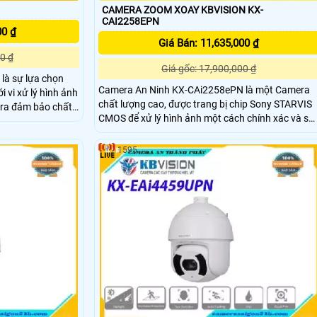
CAMERA ZOOM XOAY KBVISION KX-
CAI2258EPN
00 ₫
Giá Bán: 11,635,000 ₫
0 ₫
Giá gốc: 17,900,000 ₫
là sự lựa chọn
Camera An Ninh KX-CAi2258ePN là một Camera
chất lượng cao, được trang bị chip Sony STARVIS
ra đảm bảo chất
CMOS để xử lý hình ảnh một cách chính xác và sắ
rong điều kiện
nét. Đặc biệt, camera này có khả năng quan sát
ban đêm thông qua công nghệ Hồng Ngoại có tầ
cách hiệu quả
1595
nhìn xa hơn 100m. Hình ảnh được ghi lại với độ
phân giải FULL HD 1080P, mang lại chất lượng
tuyệt vời