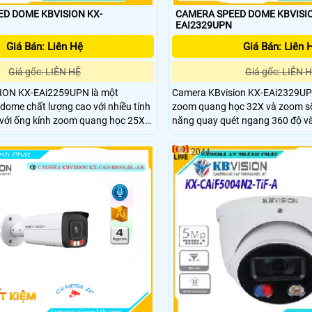
D DOME KBVISION KX-
CAMERA SPEED DOME KBVISIO
EAI2329UPN
Giá Bán: Liên Hệ
Giá Bán: Liên 
Giá gốc: LIÊN HỆ
Giá gốc: LIÊN 
ION KX-EAi2259UPN là một
Camera KBvision KX-EAi2329UP
ome chất lượng cao với nhiều tính
zoom quang học 32X và zoom số 
 với ống kính zoom quang học 25X
năng quay quét ngang 360 độ và
m), zoom số 16x, Camera cho
xuống 90 độ giúp người dùng có
g thu phóng hình ảnh với độ chính
bộ khu vực một cách rộng rãi tiện
2044
a hồng ngoại lên đến 250m giúp
ộng hiệu quả trong môi trường ánh
m tối.