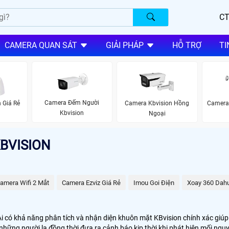
CT
CAMERA QUAN SÁT
GIẢI PHÁP
HỖ TRỢ
TI
Camera Đếm Người
 Giá Rẻ
Camera Kbvision Hồng
Camera 
Kbvision
Ngoại
BVISION
amera Wifi 2 Mắt
Camera Ezviz Giá Rẻ
Imou Goi Điện
Xoay 360 Dah
 có khả năng phân tích và nhận diện khuôn mặt KBvision chính xác giú
hững người lạ đồng thời đưa ra cảnh báo kịp thời khi phát hiện mối nguy