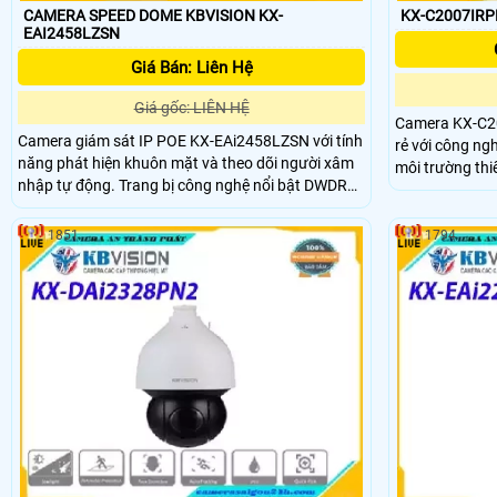
CAMERA SPEED DOME KBVISION KX-
KX-C2007IRP
EAI2458LZSN
Giá Bán: Liên Hệ
Giá gốc: LIÊN HỆ
Camera KX-C2
Camera giám sát IP POE KX-EAi2458LZSN với tính
rẻ với công ngh
năng phát hiện khuôn mặt và theo dõi người xâm
môi trường thiếu ánh sáng.
nhập tự động. Trang bị công nghệ nổi bật DWDR
tiện lợi, trang
120db chống ngược sáng, hồng ngoại siêu xa và
ngang dọc dễ dàng. Chip xử lý hình
Starlight cho hình ảnh sắc nét ban đêm. Thiết kế
hình ảnh màu 
1851
1794
nhỏ gọn, chống nước IP67, xoay zoom từ xa, hỗ
ngoại 50m. Thi công gọn nhẹ, hình ảnh sắc nét đến
trợ thẻ nhớ, nén H.265+ tiết kiệm chi phí lưu trữ
2
đáng kể