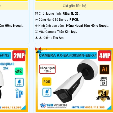
ệ
Giá gốc: liên hệ
🦉 Chất lượng hình :
Ultra 4k 👍🏾 .
⚒ Công Nghệ Sử Dụng :
IP POE.
60m Hồng Ngoại
❈ Hình ảnh ban đêm :
Hồng Ngoại 80m Hồng Ngoại
Smart IR.
♊ Mẫu Camera
Thân Kim loại.
️🔔 Ưu Điểm :
Thu Âm.
832