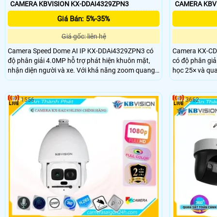
CAMERA KBVISION KX-DDAI4329ZPN3
CAMERA KBVI
Giá Bán: 5%-35%
Giá gốc: liên hệ
Camera Speed Dome AI IP KX-DDAi4329ZPN3 có
Camera KX-CD
độ phân giải 4.0MP hỗ trợ phát hiện khuôn mặt,
có độ phân gi
nhận diện người và xe. Với khả năng zoom quang
học 25× và qua
32x, zoom số 16x, camera cho hình ảnh sắc nét ở
ràng ở khoảng 
khoảng cách xa. Hỗ trợ tầm nhìn hồng ngoại lên
hình ảnh sắc n
đến 150m, quay xoay 360 độ, phù hợp giám sát
cùng hồng ngoạ
1556
3662
khu vực rộng lớn.
còn hỗ trợ phá
cùng lúc nâng 