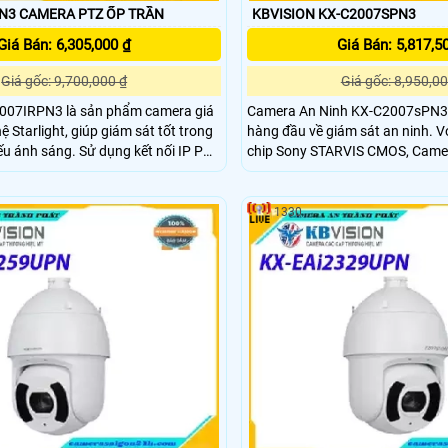
N3 CAMERA PTZ ỐP TRẦN
KBVISION KX-C2007SPN3
Giá Bán: 6,305,000 ₫
Giá Bán: 5,817,5
Giá gốc: 9,700,000 ₫
Giá gốc: 8,950,00
007IRPN3 là sản phẩm camera giá
Camera An Ninh KX-C2007sPN3 
ệ Starlight, giúp giám sát tốt trong
hàng đầu về giám sát an ninh. Với vi xử lý hình ảnh
 Sử dụng kết nối IP POE
chip Sony STARVIS CMOS, Came
 bị khả năng PTZ linh hoạt, xoay
lượng hình ảnh sắc nét ngay cả t
 ảnh CMOS cho
ánh sáng yếu. Đặc biệt, hồng ngoại 10m giúp quan
đẹp, giám sát ban đêm qua hồng
sát vùng gần trong đêm tối một 
1330