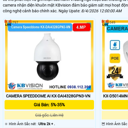
camera nhận diện khuôn mặt KBvision đảm bảo giám sát mọi hoạt động 
công nghệ cảnh báo chính xác. Ngày Upate:
8/4/2026 12:00:00 AM
797
549
CAMERA SPEEDDOME AI KX-DAI4328GPN3-VN
KX-D5014MN-
Giá Bán: 5%-35%
Giá gốc: Liên Hệ
🔆 Hình Ảnh Sắc nét :
Ultra 2k + .
🦉 Hình Ảnh Sắc