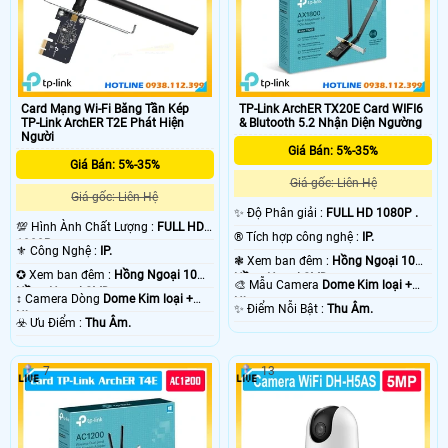
Card Mạng Wi-Fi Băng Tần Kép
TP-Link ArchER TX20E Card WIFI6
TP-Link ArchER T2E Phát Hiện
& Blutooth 5.2 Nhận Diện Ngường
Người
Giá Bán: 5%-35%
Giá Bán: 5%-35%
Giá gốc: Liên Hệ
Giá gốc: Liên Hệ
✨ Độ Phân giải :
FULL HD 1080P .
💯 Hình Ành Chất Lượng :
FULL HD
®️ Tích hợp công nghệ :
IP.
1080P .
⚜️ Công Nghệ :
IP.
❃ Xem ban đêm :
Hồng Ngoại 10m
✪ Xem ban đêm :
Hồng Ngoại 10m
Hồng Ngoại SMD.
🎨 Mẫu Camera
Dome Kim loại +
Hồng Ngoại SMD.
↕️ Camera Dòng
Dome Kim loại +
Nhựa.
️✨ Điểm Nỗi Bật :
Thu Âm.
Nhựa.
️☣️ Ưu Điểm :
Thu Âm.
7
13