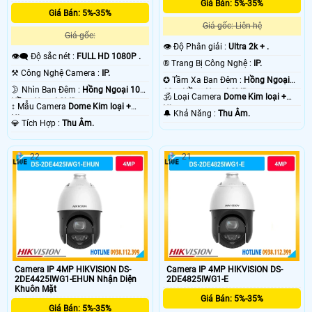
Giá Bán: 5%-35%
Giá Bán: 5%-35%
Giá gốc: Liên hệ
Giá gốc:
👁 Độ Phân giải :
Ultra 2k + .
👁️‍🗨 Độ sắc nét :
FULL HD 1080P .
®️ Trang Bị Công Nghệ :
IP.
⚒ Công Nghệ Camera :
IP.
✪ Tầm Xa Ban Đêm :
Hồng Ngoại
🌛 Nhìn Ban Đêm :
Hồng Ngoại 10m
10m Hồng Ngoại SMD.
🕉️ Loại Camera
Dome Kim loại +
Hồng Ngoại SMD.
↕️ Mẫu Camera
Dome Kim loại +
Nhựa.
️🔔 Khả Năng :
Thu Âm.
Nhựa.
️💎 Tích Hợp :
Thu Âm.
22
21
Camera IP 4MP HIKVISION DS-
Camera IP 4MP HIKVISION DS-
2DE4425IWG1-EHUN Nhận Diện
2DE4825IWG1-E
Khuôn Mặt
Giá Bán: 5%-35%
Giá Bán: 5%-35%