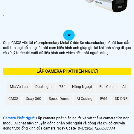
'
Chip CMOS viết tắt (Complemetary Metal Oxide Semiconductor) - Chất bán dẫn
oxit kim loại bổ sung là một cảm biến hình ảnh giúp ghi lại khi ánh sáng đi qua
và xử lý trước khi xuất dữ liệu hình ảnh video đến mắt người dùng
LẮP CAMERA PHÁT HIỆN NGƯỜI
Mic Và Loa
Dual Light
78°
Hồng Ngoại
Full Color
AI
CMOS
Xoay 360
Speed Dome
AI Coding
IP66
3D DNR
Camera Phát Người
Lắp camera phát hiện người và vật thể là camera tích hợp
modul AI phát hiện chuyển động phân biệt người và động vật khi có chuyển
động trước ống kính của camera Ngày Upate:
8/4/2026 12:00:00 AM