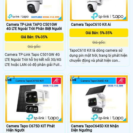
Camera TapoC610 Kit Ai
Camera TP-Link TAPO C501GW
4G LTE Ngoài Trời Phân Biệt Người
Giá Bán: 5%-35%
Giá Bán: 5%-35%
Giá gốc:
Giá gốc:
TapoC610 Kit là dòng camera sử
Camera TP-Link Tapo C501GW 4G
dụng pin mặt trời, trang bị phát hiện
LTE Ngoài Trời hỗ trợ kết nối 3G/4G
chuyển động và phát hiện con
LTE hoặc LAN có độ phân giải Full
người, hỗ trợ thiết lập khu vực phát
HD 1080p và quay quét 360°. hồng
hiện theo nhu cầu, hỗ trợ đàm thoại
ngoại tầm xa 30m nhìn màu ban
2 chiều, hỗ trợ kết nối qua wifi 2.4
3
4
đêm Starlight. Công nghệ Ai thông
Ghz camera có thể lắp đặt ngoài trời
minh phát hiện chuyển động và âm
nhờ chuẩn chống nước IP 65
thanh bất thường. Hỗ trợ Nano-SIM,
đàm thoại hai chiều và chuẩn IP66
kháng nước và bụi.
Camera Tapo C675D KIT Phát
Camera TapoC645D Kit Nhận
Hiện Người
Diện Ngường