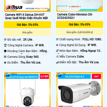
Camera Cube Hikvision DS-
Camera WiFi 6 Dahua DH-H3T
2CD2423G2-I
Quay Quét Nhận Diện Khuôn Mặt
Giá Bán: 5%-35%
Giá Bán: 5%-35%
Giá gốc: 2,810,000 ₫
Giá gốc:
💯 Chất lượng hình :
FULL HD 1080P
💯 Độ sắc nét :
2K Lite .
.
⚙ Công Nghệ Sử Dụng :
IP Wifi.
🏆 Công Nghệ Camera :
IP Wifi.
🌈 Nhìn Ban Đêm :
Hồng Ngoại 10m
🌚 Khoảng Cách Ban Đêm :
Hồng
Hồng Ngoại Smart IR.
Ngoại 10m Hồng Ngoại Smart IR.
🎨 Mẫu Camera
Cube.
🕸️ Camera Dòng
Xoay 360.
️🛃 Điểm Nỗi Bật :
Thu Âm Và Loa.
️♚ Ưu Điểm :
Thu Âm Và Loa.
1862
24