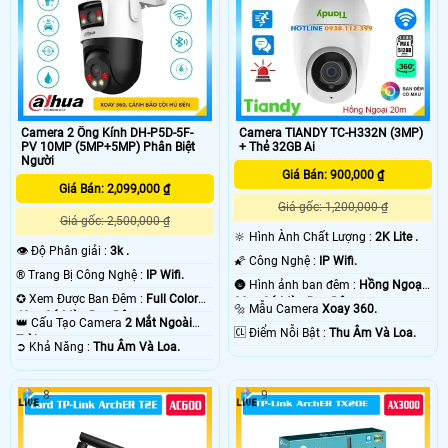
tuần tra khu vực, chuẩn kháng nước
hiện chuyển động, còi báo động
và bụi IP66 .
93dB và đàm thoại hai chiều.
Camera 2 Ống Kính DH-P5D-5F-
Camera TIANDY TC-H332N (3MP)
PV 10MP (5MP+5MP) Phân Biệt
+ Thẻ 32GB Ai
Người
Giá Bán: 900,000 ₫
Giá Bán: 2,099,000 ₫
Giá gốc: 1,200,000 ₫
Giá gốc: 2,500,000 ₫
🔆 Hình Ành Chất Lượng :
2K Lite .
👁 Độ Phân giải :
3k .
🌠 Công Nghệ :
IP Wifi.
®️ Trang Bị Công Nghệ :
IP Wifi.
🌚 Hình ảnh ban đêm :
Hồng Ngoại
✪ Xem Được Ban Đêm :
Full Color
20m Có Màu Ban Ðêm.
🔩 Mẫu Camera
Xoay 360.
40m Có Màu Ban Ðêm.
👑 Cấu Tạo Camera
2 Mắt Ngoài
️🆑 Điểm Nỗi Bật :
Thu Âm Và Loa.
Trời.
️➲ Khả Năng :
Thu Âm Và Loa.
8
9