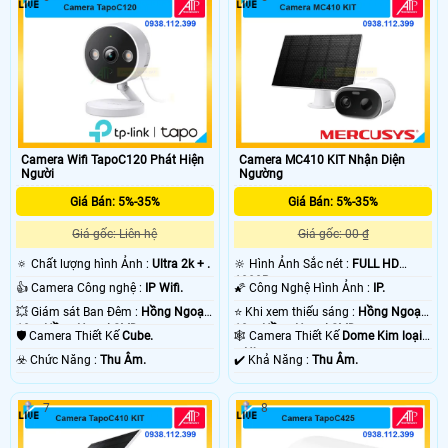
Camera Wifi TapoC120 Phát Hiện
Camera MC410 KIT Nhận Diện
Người
Ngường
Giá Bán: 5%-35%
Giá Bán: 5%-35%
Giá gốc: Liên hệ
Giá gốc: 00 ₫
🔅 Chất lượng hình Ảnh :
Ultra 2k + .
🔆 Hình Ảnh Sắc nét :
FULL HD
1080P .
👍 Camera Công nghệ :
IP Wifi.
🌠 Công Nghệ Hình Ảnh :
IP.
💥 Giám sát Ban Đêm :
Hồng Ngoại
⭐ Khi xem thiếu sáng :
Hồng Ngoại
10m Hồng Ngoại SMD.
10m Hồng Ngoại SMD.
🛡 Camera Thiết Kế
Cube.
🕸️ Camera Thiết Kế
Dome Kim loại
+ Nhựa.
️☣️ Chức Năng :
Thu Âm.
️✔️ Khả Năng :
Thu Âm.
7
8