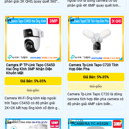
ngoài trời là dòng camera có độ
phân giải 2K QHD, quay quét 360°
phân giải 4K 8MP quay quét linh
và nhìn đêm màu Starlight với tầm
hoạt zoom kỹ thuật số 18x và nhìn
nhìn lên đến 30m. Công nghệ thông
đêm màu Starlight. Công nghệ AI
minh AI phát hiện chuyển độngh,
8
14
phát hiện người, thú cưng, phương
đàm thoại hai chiều, báo động âm
tiện và còi báo động 99dB. Hỗ trợ
thanh và ánh sáng. Quản lý từ xa
Wi-Fi 2.4GHz/5GHz, chuẩn IP66
qua ứng dụng Tapo
kháng nước và bụi
Camera IP TP-Link Tapo C545D
Camera Tp-Link Tapo C720 Tích
Hai Ống Kính 3MP Nhận Diện
Hợp Đèn Pha
Khuôn Mặt
Giá Bán: 5%-35%
Giá Bán: 5%-35%
Giá gốc:
Giá gốc:
Camera Tp-Link Tapo C720 là dòng
Camera Wi-Fi ống kính kép ngoài
camera tích hợp đèn pha camera có
trời Tapo C545D có độ phân giải
độ phân giải 4MP cảm biến
2K+2K kết hợp ống kính cố định góc
Starlight, góc nhìn siêu rộng 153°.
rộng và ống kính xoay/nghiêng
Hồng ngoại tầm xa ban đêm 30m
giám sát hai khu vực hỗ trợ theo dõi
và Full-Color Night Vision. Tích hợp
5225
1139
kép động 360° Công nghệ nhận diện
2 đèn Floodlight 2800 Lumen, công
AI thông minh. Kết nối LAN/Wi-Fi,
nghệ nhận diện AI thông minh phát