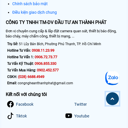
Chính sách bảo mật
Điều kiện giao dịch chung
CÔNG TY TNHH TM-DV ĐẦU TƯ AN THÀNH PHÁT
Đơn vị chuyên cung cấp & lắp đặt camera quan sát, thiết bị báo động,
báo cháy, máy chấm công, thiết bị mạng, ...
Trụ Sở:
51 Lũy Bán Bích, Phường Phú Thạnh, TP. Hồ Chí Minh
0938.11.23.99
Hotline Tư Vấn:
0906.72.73.77
Hotline Tư Vấn 1:
0906.855.330
Tư Vấn Kỹ Thuật:
0902.452.577
Tư Vấn Mua Hàng:
(028) 6688.4949
CSKH:
Email:
congngheanthanhphat@gmail.com
Kết nối với chúng tôi
Facebook
Twitter
Tiktok
Youtube