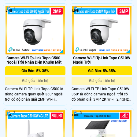
động con người. Camera cung cấp
3MP và tầm nhìn ban đêm có màu
tầm nhìn ban đêm có màu. Công
30m. Công nghệ AI thông minh
1
7
nghệ AI phát hiện theo dõi thông
phát hiện chuyển động, vùng hoạt
minh chuyển động con người, vùng
động tùy chỉnh, trang bị nắp che
hoạt động tùy chỉnh, lưu trữ MicroSD
ống kính vật lý bảo vệ quyền riêng
512GB và đám mây.
tư.
Camera Wi-Fi Tp-Link Tapo C500
Camera Wi-Fi Tp-Link Tapo C510W
Ngoài Trời Nhận Diện Khuôn Mặt
Ngoài Trời
Giá Bán: 5%-35%
Giá Bán: 5%-35%
Giá gốc: Liên hệ
Giá gốc: Liên hệ
Camera Wi-Fi TP-Link Tapo C500 là
Camera Wi-Fi TP-Link Tapo C510W
dòng camera quay quét 360° ngoài
360° là dòng camera ngoài trời có
trời có độ phân giải 2MP Wi-Fi
độ phân giải 3MP 2K Wi-Fi 2.4GHz
2.4GHz. Công nghệ AI phát hiện
và quay quét 360° theo chiều
chuyển động và theo dõi chuyển
ngang. Tầm nhìn ban đêm màu lên
2
3
động thông minh, kết hợp báo động
đến 30m, công nghệ AI thông minh
âm thanh ánh sáng và âm thanh
phát hiện chuyển động và báo động
tùy chỉnh. Hỗ trợ đàm thoại hai
âm thanh ánh sáng. Đàm thoại hai
chiều quản lý qua ứng dụng Tapo và
chiều và điều khiển từ xa qua ứng
chuẩn chống nước IP65.
dụng Tapo.