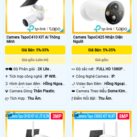
Camera TapoC410 KIT Ai Thông
Camera TapoC425 Nhận Diện
Minh
Người
Giá Bán: 5%-35%
Giá Bán: 5%-35%
Giá gốc: Liên Hệ
Giá gốc:
👁️‍🗨 Độ Phân giải :
2K Lite .
️👀 Độ sắc nét :
FULL HD 1080P .
⚜️ Tích hợp công nghệ :
IP Wifi.
⚜️ Công Nghệ Camera :
IP.
🌛 Hình ảnh ban đêm :
Hồng Ngoại
🌙 Video Ban Đêm :
Hồng Ngoại
10m Có Màu Ban Ðêm.
10m Hồng Ngoại SMD.
💎 Camera Dòng
Thân Plastic.
👑 Camera Theo Mẫu
Dome Kim
loại + Nhựa.
️ლ Tích Hợp :
Thu Âm.
️ƒ Điểm Nỗi Bật :
Thu Âm.
9
4