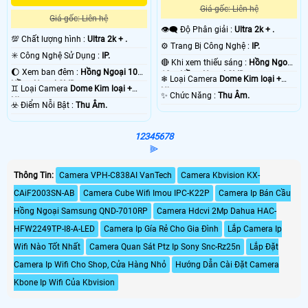
Giá gốc: Liên hệ
Giá gốc: Liên hệ
👁️‍🗨 Độ Phân giải :
Ultra 2k + .
💯 Chất lượng hình :
Ultra 2k + .
⚙ Trang Bị Công Nghệ :
IP.
✳️ Công Nghệ Sử Dụng :
IP.
🔴 Khi xem thiếu sáng :
Hồng Ngoại
🌔 Xem ban đêm :
Hồng Ngoại 10m
10m Hồng Ngoại SMD.
❄ Loại Camera
Dome Kim loại +
Hồng Ngoại SMD.
♊ Loại Camera
Dome Kim loại +
Nhựa.
️✨ Chức Năng :
Thu Âm.
Nhựa.
️☣️ Điểm Nỗi Bật :
Thu Âm.
1
2
3
4
5
6
7
8
⫸
Thông Tin:
Camera VPH-C838AI VanTech
Camera Kbvision KX-
CAiF2003SN-AB
Camera Cube Wifi Imou IPC-K22P
Camera Ip Bán Cầu
Hồng Ngoại Samsung QND-7010RP
Camera Hdcvi 2Mp Dahua HAC-
HFW2249TP-I8-A-LED
Camera Ip Gía Rẻ Cho Gia Đình
Lắp Camera Ip
Wifi Nào Tốt Nhất
Camera Quan Sát Ptz Ip Sony Snc-Rz25n
Lắp Đặt
Camera Ip Wifi Cho Shop, Cửa Hàng Nhỏ
Hướng Dẫn Cài Đặt Camera
Kbone Ip Wifi Của Kbvision