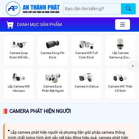
DANH MỤC SẢN PHẨM
Camera Quay
Camera Dùng Pin
Camera Wifi Full
Lắp Camera
Được Mã Vận
Ezviz
Color Ezviz
Samsung Zoom
Đơn
Siêu Nét
Lắp Camera Wifi
Camera Ezviz
Camera Ai Dahua
Camera Wifi Thân
Hikvision
Phân Biệt Người
Cố Định
CAMERA PHÁT HIỆN NGƯỜI
Lắp camera phát hiện người và phương tiện giải pháp camera thông
minh chất lượng hình ảnh sắc nét báo động hiệu quả. camera phát hiện