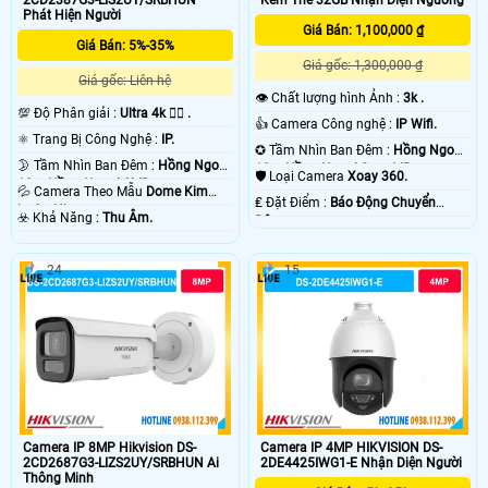
2CD2387G3-LIS2UY/SRBHUN
Kèm Thẻ 32GB Nhận Diện Ngường
Phát Hiện Người
Giá Bán: 1,100,000 ₫
Giá Bán: 5%-35%
Giá gốc: 1,300,000 ₫
Giá gốc: Liên hệ
👁 Chất lượng hình Ảnh :
3k .
💯 Độ Phân giải :
Ultra 4k 👍🏾 .
👍 Camera Công nghệ :
IP Wifi.
⚛️ Trang Bị Công Nghệ :
IP.
✪ Tầm Nhìn Ban Đêm :
Hồng Ngoại
🌛 Tầm Nhìn Ban Đêm :
Hồng Ngoại
10m Hồng Ngoại Smart IR.
🛡 Loại Camera
Xoay 360.
10m Hồng Ngoại SMD.
💦 Camera Theo Mẫu
Dome Kim
️₤ Đặt Điểm :
Báo Động Chuyển
loại + Nhựa.
️☣️ Khả Năng :
Thu Âm.
Động.
24
15
Camera IP 8MP Hikvision DS-
Camera IP 4MP HIKVISION DS-
2CD2687G3-LIZS2UY/SRBHUN Ai
2DE4425IWG1-E Nhận Diện Người
Thông Minh