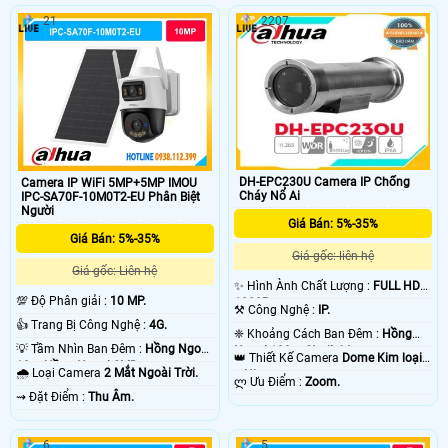
21
2207
DH-EPC230U Camera IP Chống
Camera IP WiFi 5MP+5MP IMOU
Cháy Nổ Ai
IPC-SA70F-10M0T2-EU Phân Biệt
Người
Giá Bán: 5%-35%
Giá Bán: 5%-35%
Giá gốc: liên hệ
Giá gốc: Liên hệ
✨ Hình Ành Chất Lượng :
FULL HD
💯 Độ Phân giải :
10 MP.
1080P .
⚒ Công Nghệ :
IP.
👍 Trang Bị Công Nghệ :
4G.
❈ Khoảng Cách Ban Đêm :
Hồng
💡 Tầm Nhìn Ban Đêm :
Hồng Ngoại
Ngoại 100m Starlight.
👑 Thiết Kế Camera
Dome Kim loại
10m Hồng Ngoại SMD.
🌧️ Loại Camera
2 Mắt Ngoài Trời.
+ Nhựa.
️ლ Ưu Điểm :
Zoom.
️⇝ Đặt Điểm :
Thu Âm.
6
5