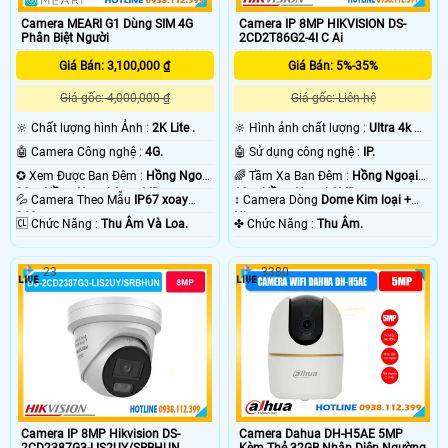
Camera MEARI G1 Dùng SIM 4G
Camera IP 8MP HIKVISION DS-
Phân Biệt Người
2CD2T86G2-4I C Ai
Giá Bán: 3,100,000 ₫
Giá Bán: 5%-35%
Giá gốc: 4,000,000 ₫
Giá gốc: Liên hệ
🔆 Chất lượng hình Ảnh :
2K Lite .
🔆 Hình ảnh chất lượng :
Ultra 4k 👍🏾
.
🤖️ Camera Công nghệ :
4G.
🤖️ Sử dụng công nghệ :
IP.
✪ Xem Được Ban Đêm :
Hồng Ngoại
🌈 Tầm Xa Ban Đêm :
Hồng Ngoại
30m Hồng Ngoại Smart IR.
10m Hồng Ngoại SMD.
💦 Camera Theo Mẫu
IP67 xoay
↕️ Camera Dòng
Dome Kim loại +
360.
Nhựa.
️🆑 Chức Năng :
Thu Âm Và Loa.
️✤ Chức Năng :
Thu Âm.
23
3380
Camera IP 8MP Hikvision DS-
Camera Dahua DH-H5AE 5MP