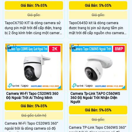
Giá Bán: 5%-35%
Giá Bán: 5%-35%
Giá gốc:
Giá gốc:
TapoC675D KIT là dòng camera sử
TapoC645D kit là dòng camera
dụng pin mặt trời để cấp điện, trang
được trang bị pin sử dụng tấm pin
bị 2 ống kính trên cùng một camera
mặt trời để cấp nguồn cho camera
giúp bao quát tốt, trang bị ống kính
và trong camera được trang bị pin
có độ phân giải 8.0MP cho ra hình
với dung lượng lên đến 10.000 mAh,
11
7
ảnh 4K siêu nét, nhìn ban đêm bằng
trang bị 2 ống kính, nhìn có màu
hồng ngoại với khoảng cách lên đến
vào ban đêm, micro và loa cũng
16m
được trang bị.
Camera Wi-Fi Tapo C520WS 360
Camera Tp-Link TAPO C560WS
Độ Ngoài Trời Ai Thông Minh
360 Độ Ngoài Trời Nhận Diện
Người
Giá Bán: 5%-35%
Giá Bán: 5%-35%
Giá gốc: Liên hệ
Giá gốc:
Camera Wi-Fi Tapo C520WS 360°
Camera TP-Link Tapo C560WS 360°
ngoài trời là dòng camera có độ