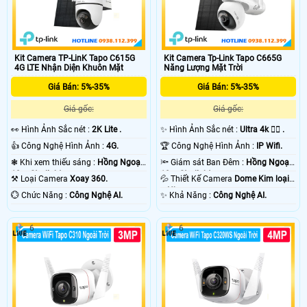
Kit Camera TP-LinK Tapo C615G
Kit Camera Tp-Link Tapo C665G
4G LTE Nhận Diện Khuôn Mặt
Năng Lượng Mặt Trời
Giá Bán: 5%-35%
Giá Bán: 5%-35%
Giá gốc:
Giá gốc:
️👀 Hình Ảnh Sắc nét :
2K Lite .
✨ Hình Ảnh Sắc nét :
Ultra 4k 👍🏾 .
👍 Công Nghệ Hình Ảnh :
4G.
🏆 Công Nghệ Hình Ảnh :
IP Wifi.
❃ Khi xem thiếu sáng :
Hồng Ngoại
🔦 Giám sát Ban Đêm :
Hồng Ngoại
10m Starlight.
10m Starlight.
⚒ Loại Camera
Xoay 360.
💦 Thiết Kế Camera
Dome Kim loại
+ Nhựa.
️💮 Chức Năng :
Công Nghệ AI.
️✨ Khả Năng :
Công Nghệ AI.
6
6