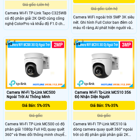
Giá gốc: Liên hệ
Giá gốc: Liên hệ
Camera Wi-Fi TP-Link Tapo C325WB
Camera WiFi ngoài trời 5MP 3K siêu
có độ phân giải 2K QHD cùng công
nét. Ghi hình Full Color ban đêm có
nghệ ColorPro và khẩu độ F1.0 cho
màu rõ ràng.AI phát hiện người và
khả năng ghi hình có màu xuyên
phương tiện chính xác.
đêm. Công nghệ AI phát hiện
chuyển động và âm thanh bất
4
3
thường, tích hợp đàm thoại hai
chiều, báo động âm thanh và ánh
sáng, lưu trữ thẻ nhớ microSD tối đa
512GB, kết nối Wi-Fi hoặc Ethernet
và quản lý qua ứng dụng Tapo.
Camera Wi-Fi Tp-Link MC500
Camera Wi-Fi Tp-Link MC510 356
Ngoài Trời Ai Thông Minh
Độ Nhận Diện Người
Giá Bán: 5%-35%
Giá Bán: 5%-35%
Giá gốc:
Giá gốc:
Camera Wi-Fi TP-Link MC500 có độ
Camera Wi-Fi TP-Link MC510 là
phân giải 1080p Full HD, quay quét
dòng camera quay quét 360° ngoài
360° và theo dõi thông minh chuyển
trời có độ phân giải phân giải 2K