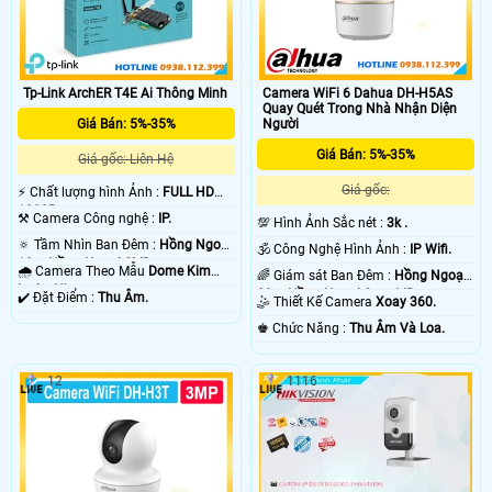
Tp-Link ArchER T4E Ai Thông Minh
Camera WiFi 6 Dahua DH-H5AS
Quay Quét Trong Nhà Nhận Diện
Giá Bán: 5%-35%
Người
Giá Bán: 5%-35%
Giá gốc: Liên Hệ
Giá gốc:
️⚡ Chất lượng hình Ảnh :
FULL HD
1080P .
⚒ Camera Công nghệ :
IP.
💯 Hình Ảnh Sắc nét :
3k .
🔅 Tầm Nhìn Ban Đêm :
Hồng Ngoại
🕉️ Công Nghệ Hình Ảnh :
IP Wifi.
10m Hồng Ngoại SMD.
🌧️ Camera Theo Mẫu
Dome Kim
🌈 Giám sát Ban Đêm :
Hồng Ngoại
loại + Nhựa.
20m Hồng Ngoại Smart IR.
️✔️ Đặt Điểm :
Thu Âm.
🤹 Thiết Kế Camera
Xoay 360.
️♚ Chức Năng :
Thu Âm Và Loa.
12
1116