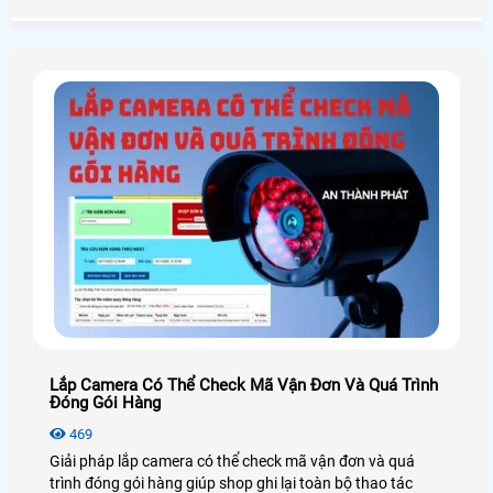
đến từ Phần mềm Check Var Livestream của AN THÀNH
PHÁT cho phép livestream trực tiếp lên Facebook và
youtube và check var trên bảng điểm
Lắp Camera Có Thể Check Mã Vận Đơn Và Quá Trình
Đóng Gói Hàng
469
Giải pháp lắp camera có thể check mã vận đơn và quá
trình đóng gói hàng giúp shop ghi lại toàn bộ thao tác