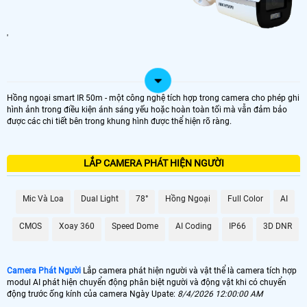
'
Hồng ngoại smart IR 50m - một công nghệ tích hợp trong camera cho phép ghi
hình ảnh trong điều kiện ánh sáng yếu hoặc hoàn toàn tối mà vẫn đảm bảo
được các chi tiết bên trong khung hình được thể hiện rõ ràng.
LẮP CAMERA PHÁT HIỆN NGƯỜI
Mic Và Loa
Dual Light
78°
Hồng Ngoại
Full Color
AI
CMOS
Xoay 360
Speed Dome
AI Coding
IP66
3D DNR
Camera Phát Người
Lắp camera phát hiện người và vật thể là camera tích hợp
modul AI phát hiện chuyển động phân biệt người và động vật khi có chuyển
động trước ống kính của camera Ngày Upate:
8/4/2026 12:00:00 AM