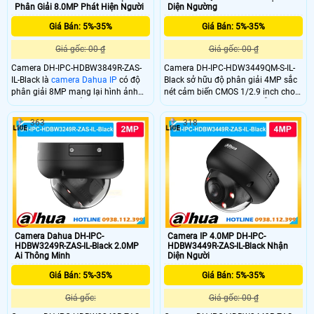
Phân Giải 8.0MP Phát Hiện Người
Diện Ngường
Giá Bán: 5%-35%
Giá Bán: 5%-35%
Giá gốc: 00 ₫
Giá gốc: 00 ₫
Camera DH-IPC-HDBW3849R-ZAS-
Camera DH-IPC-HDW3449QM-S-IL-
IL-Black là
camera Dahua IP
có độ
Black sở hữu độ phân giải 4MP sắc
phân giải 8MP mang lại hình ảnh
nét cảm biến CMOS 1/2.9 inch cho
sắc nét vượt trội. Ống kính zoom
hình ảnh rõ ràng cả ngày lẫn đêm
2.7–13.5mm điều chỉnh linh hoạt
có màu. Công nghệ WDR 120dB cân
363
318
góc nhìn. Công nghệ WDR 120dB
bằng sáng kết hợp đèn hồng ngoại
cân bằng sáng hiệu quả kết hợp đèn
và ánh sáng ấm tầm xa 50m giúp
hồng ngoại và ánh sáng ấm tầm xa
quan sát ổn định trong nhiều điều
50m đảm bảo giám sát rõ ràng cả
kiện thời tiết
ngày lẫn đêm.
Camera Dahua DH-IPC-
Camera IP 4.0MP DH-IPC-
HDBW3249R-ZAS-IL-Black 2.0MP
HDBW3449R-ZAS-IL-Black Nhận
Ai Thông Minh
Diện Người
Giá Bán: 5%-35%
Giá Bán: 5%-35%
Giá gốc:
Giá gốc: 00 ₫