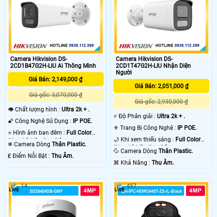
Camera Hikvision DS-
Camera Hikvision DS-
2CD1B47G2H-LIU Ai Thông Minh
2CD1T47G2H-LIU Nhận Diện
Người
Giá Bán: 2,149,000 ₫
Giá Bán: 2,051,000 ₫
Giá gốc: 3,070,000 ₫
Giá gốc: 2,930,000 ₫
👁 Chất lượng hình :
Ultra 2k + .
️⚡ Độ Phân giải :
Ultra 2k + .
🌠 Công Nghệ Sử Dụng :
IP POE.
⚜️ Trang Bị Công Nghệ :
IP POE.
⭐ Hình ảnh ban đêm :
Full Color
🌙 Khi xem thiếu sáng :
Full Color
50m Có Màu Ban Ðêm.
❄ Camera Dòng
Thân Plastic.
50m Có Màu Ban Ðêm.
💦 Camera Dòng
Thân Plastic.
️₤ Điểm Nỗi Bật :
Thu Âm.
️⌘ Khả Năng :
Thu Âm.
14
457