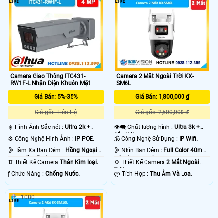
Camera Giao Thông ITC431-
Camera 2 Mắt Ngoài Trời KX-
RW1F-L Nhận Diện Khuôn Mặt
SM6L
Giá Bán: 5%-35%
Giá Bán: 1,800,000 ₫
Giá gốc: Liên Hệ
Giá gốc: 2,500,000 ₫
☀️ Hình Ảnh Sắc nét :
Ultra 2k + .
👁️‍🗨 Chất lượng hình :
Ultra 3k +
Sắc Nét .
⚙ Công Nghệ Hình Ảnh :
IP POE.
🕉️ Công Nghệ Sử Dụng :
IP Wifi.
🌛 Tầm Xa Ban Đêm :
Hồng Ngoại
🌛 Nhìn Ban Đêm :
Full Color 40m
50m Kết Nối Từ Xa.
Có Màu Ban Ðêm.
♊ Thiết Kế Camera
Thân Kim loại.
💢 Thiết Kế Camera
2 Mắt Ngoài
Trời.
️ƒ Chức Năng :
Chống Nước.
️ლ Tích Hợp :
Thu Âm Và Loa.
1080