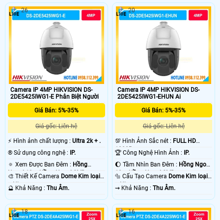
26
20
Camera IP 4MP HIKVISION DS-
Camera IP 4MP HIKVISION DS-
2DE5425IWG1-E Phân Biệt Người
2DE5425IWG1-EHUN Ai
Giá Bán: 5%-35%
Giá Bán: 5%-35%
Giá gốc: Liên hệ
Giá gốc: Liên hệ
️⚡ Hình ảnh chất lượng :
Ultra 2k + .
💯 Hình Ảnh Sắc nét :
FULL HD
1080P .
®️ Sử dụng công nghệ :
IP.
🏆 Công Nghệ Hình Ảnh :
IP.
🔅 Xem Được Ban Đêm :
Hồng
🌔 Tầm Nhìn Ban Đêm :
Hồng Ngoại
Ngoại 10m Hồng Ngoại SMD.
10m Hồng Ngoại SMD.
🎨 Thiết Kế Camera
Dome Kim loại
🔩 Cấu Tạo Camera
Dome Kim loại
+ Nhựa.
+ Nhựa.
️🔮 Khả Năng :
Thu Âm.
️⇝ Khả Năng :
Thu Âm.
18
16