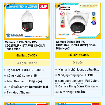
640
625
Camera Dahua DH-IPC-
Camera IP KBVISION KX-
HDW3849TP-ZS-IL (8MP) Nhận
CD2257MPN STARVIS CMOS Ai
Diện Người
Thông Minh
Giá Bán: 5%-35%
Giá Bán: 5%-35%
Giá gốc:
Giá gốc: Liên hệ
🔅 Hình ảnh chất lượng :
Ultra 4k 👍🏾
✨ Độ sắc nét :
FULL HD 1080P .
.
⚛️ Sử dụng công nghệ :
IP POE.
⚜️ Công Nghệ Camera :
IP.
❂ Xem Được Ban Đêm :
Full Color
🔦 Nhìn Ban Đêm :
Hồng Ngoại
50m Hồng Ngoại SMD.
100m Có Màu Ban Ðêm.
🕸️ Camera Dòng
Dome Kim loại +
🤹 Thiết Kế Camera
Dome Kim loại
Nhựa.
+ Nhựa.
️🛃 Chức Năng :
Thu Âm.
️✨ Tích Hợp :
Thu Âm.
670
868