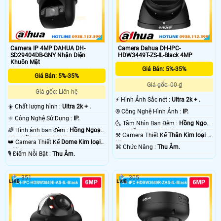
Camera IP 4MP DAHUA DH-
Camera Dahua DH-IPC-
SD29404DB-GNY Nhận Diện
HDW3449T-ZS-IL-Black 4MP
Khuôn Mặt
Giá Bán: 5%-35%
Giá Bán: 5%-35%
Giá gốc: 00 ₫
Giá gốc: Liên hệ
️⚡ Hình Ảnh Sắc nét :
Ultra 2k + .
☀️ Chất lượng hình :
Ultra 2k + .
®️ Công Nghệ Hình Ảnh :
IP.
⚛️ Công Nghệ Sử Dụng :
IP.
🌜 Tầm Nhìn Ban Đêm :
Hồng Ngoại
🌈 Hình ảnh ban đêm :
Hồng Ngoại
50m Hồng Ngoại SMD.
⚒ Camera Thiết Kế
Thân Kim loại +
10m Hồng Ngoại SMD.
👑 Camera Thiết Kế
Dome Kim loại
Nhựa.
️⌘ Chức Năng :
Thu Âm.
+ Nhựa.
️🎙 Điểm Nỗi Bật :
Thu Âm.
351
305