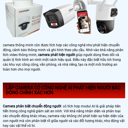
camera thông minh còn được tích hợp các công nghệ như phát hiện chuyển
động, cảnh báo thông minh và ghi hình theo yêu cầu. Nhờ vào khả năng phân
tích video thông minh,
camera phát hiện người
giúp người dùng theo dõi và
quản lý tình hình an ninh một cách hiệu quả. Điều này đặc biệt hữu ích trong
các khu vực công cộng, văn phòng, và nhà riêng, tạo ra một môi trường an
toàn hơn cho mọi người.
LẮP CAMERA CÓ CÔNG NGHỆ AI PHÁT HIỆN NGƯỜI BÁO
ĐỘNG CHÍNH XÁC HƠN
Camera phân biệt chuyển động người
có tích hợp modul AI là giải pháp tiên
tiến trong công nghệ giám sát an ninh. Với khả năng nhận diện và phân loại
các chuyển động khác nhau, camera này không chỉ phát hiện sự hiện diện của
con người mà còn phân biệt rõ giữa người và các đối tượng khác, như động vật
hay các vật thể vô tri.