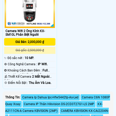
Camera Wifi 2 Ống Kính KX-
SM10L Phân Biệt Người
Giá Bán: 2,000,000 ₫
Giá gốc: 2,500,000 ₫
✨ Độ sắc nét :
10 MP.
⚙ Công Nghệ Camera :
IP Wifi.
❂ Khoảng Cách Ban Đêm :
Full
Color 40m Có Màu Ban Ðêm.
🕉️ Thiết Kế Camera
2 Mắt Ngoài
Trời.
️💠 Điểm Nỗi Bật :
Thu Âm Và Loa.
Thông Tin:
Camera Ip Dahua Ipc-Hfw5442tp-As-Led
Camera C6N 1080P
Quay Xoay
Camera IP Thân Hikvision DS-2CD3T27G1-LS 2MP
KX-
A2111CN-A Camera KBVISION (2MP)
CAMERA KBVISION KX-CAi2204N-