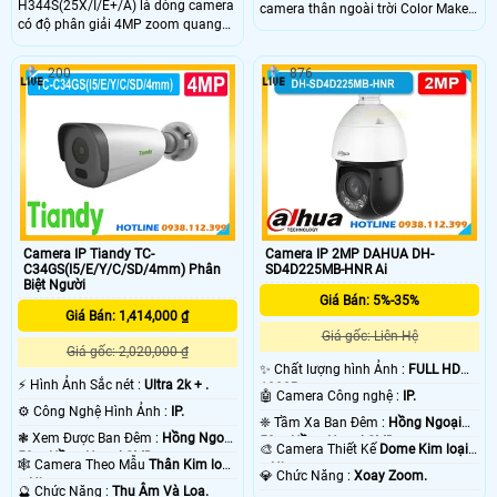
H344S(25X/I/E+/A) là dòng camera
camera thân ngoài trời Color Maker
có độ phân giải 4MP zoom quang
3MegaPixel là giải pháp giám sát
học 25x và zoom số 16. Tầm quan
hiệu quả với khả năng ghi hình màu
sát hồng ngoại ban đêm lên đến
ban đêm. Sản phẩm hỗ trợ hồng
200
876
150m. Trang bị công nghệ AI thông
ngoại 50m, đèn ấm 15m,tích hợp
minh và theo dõi tự động. Khe cắm
micro và lôa, PoE và chuẩn IP67,
thẻ Micro SD dung lượng tối đa
phù hợp lắp đặt trong nhà và ngoài
512GB.
trời
Camera IP Tiandy TC-
Camera IP 2MP DAHUA DH-
C34GS(I5/E/Y/C/SD/4mm) Phân
SD4D225MB-HNR Ai
Biệt Người
Giá Bán: 5%-35%
Giá Bán: 1,414,000 ₫
Giá gốc: Liên Hệ
Giá gốc: 2,020,000 ₫
✨ Chất lượng hình Ảnh :
FULL HD
️⚡ Hình Ảnh Sắc nét :
Ultra 2k + .
1080P .
🤖️ Camera Công nghệ :
IP.
⚙ Công Nghệ Hình Ảnh :
IP.
❈ Tầm Xa Ban Đêm :
Hồng Ngoại
❃ Xem Được Ban Đêm :
Hồng Ngoại
50m Hồng Ngoại SMD.
🎨 Camera Thiết Kế
Dome Kim loại
50m Hồng Ngoại SMD.
🕸️ Camera Theo Mẫu
Thân Kim loại
+ Nhựa.
️💎 Chức Năng :
Xoay Zoom.
+ Nhựa.
️🔮 Chức Năng :
Thu Âm Và Loa.