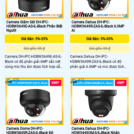
Camera Giám Sát DH-IPC-
Camera Dahua DH-IPC-
HDBW3649E-AS-IL-Black Phân Biệt
HDBW3649R-ZAS-IL-Black 6.0MP
Người
Ai
Giá Bán: 5%-35%
Giá Bán: 5%-35%
Giá gốc: 00 ₫
Giá gốc: 00 ₫
Camera DH-IPC-HDBW3649E-AS-IL-
Camera Dahua DH-IPC-
Black có độ phân giải 6MP sắc nét
HDBW3649R-ZAS-IL-Black có độ
cùng mic thu âm được tích hợp sẳn
phân giải 6.0MP và mic được tích
trong camera cho hình ảnh chi tiết
hợp sẳn trong camera giám sát vừa
cả ngày lẫn đêm. Công nghệ WDR
ghi hình và âm thanh rỏ ràng. DH-
370
412
120dB cân bằng ánh sáng hiệu quả
IPC-HDBW3649R-ZAS-IL-Black sử
kết hợp Smart Dual Light giúp quan
dụng chip AI chuyên dụng giúp phát
sát có màu ban đêm.
hiện chuyển động chính sát tuyệt
đối
Camera Dome DH-IPC-
Camera Dahua DH-IPC-
HDBW3849R-ZAS-IL-Black Độ
HDW3449QM-S-IL-Black Nhận