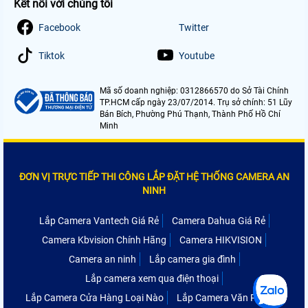
Kết nối với chúng tôi
Facebook
Twitter
Tiktok
Youtube
Mã số doanh nghiệp: 0312866570 do Sở Tài Chính
TP.HCM cấp ngày 23/07/2014. Trụ sở chính: 51 Lũy
Bán Bích, Phường Phú Thạnh, Thành Phố Hồ Chí
Minh
ĐƠN VỊ TRỰC TIẾP THI CÔNG LẮP ĐẶT HỆ THỐNG CAMERA AN
NINH
Lắp Camera Vantech Giá Rẻ
Camera Dahua Giá Rẻ
Camera Kbvision Chính Hãng
Camera HIKVISION
Camera an ninh
Lắp camera gia đình
Lắp camera xem qua điện thoại
Lắp Camera Cửa Hàng Loại Nào
Lắp Camera Văn Phòng