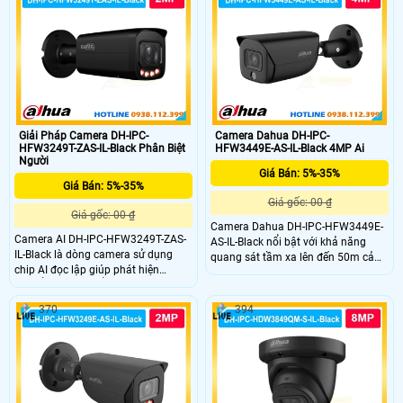
an ninh tối ưu hơn. Giám sát ban
những nơi đòi hỏi tính thẩm mỹ cao
đêm với 2 chế độ hồng ngoại
Giải Pháp Camera DH-IPC-
Camera Dahua DH-IPC-
HFW3249T-ZAS-IL-Black Phân Biệt
HFW3449E-AS-IL-Black 4MP Ai
Người
Giá Bán: 5%-35%
Giá Bán: 5%-35%
Giá gốc: 00 ₫
Giá gốc: 00 ₫
Camera Dahua DH-IPC-HFW3449E-
Camera AI DH-IPC-HFW3249T-ZAS-
AS-IL-Black nổi bật với khả năng
IL-Black là dòng camera sử dụng
quang sát tầm xa lên đến 50m cả
chip AI đọc lập giúp phát hiện
ngày và đêm với độ phân giải lên
chuyển động chuẩn sát phân biệt
đến 4MP ghi hình săc nét liên tục.
được người xe mà vật. Cùng với đó
Bên cạnh đó là khả năng chóng
370
394
là míc thu âm thanh chất lượng cao
nước IP67 giúp camera giám sát
ghi hình có âm thanh rỏ ràng khả
ngoài trời mà không lo mưa nắng
năng chống nước vượt trội với IP67
bụi bẩn.
giúp camera giám sát ngoài trời ổn
định.