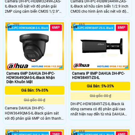
Camera DH-IPC-HDBW3249R-ZAS-
Camera DH-IPC-HDBW3449R-ZAS-
IL-Black nổi bật với độ phân giải
IL-Black sở hữu cảm biến 1/2.9 inch
2MP cùng cảm biến CMOS 1/2.9”
CMOS cho hình ảnh sắc nét với độ
cho hình ảnh rõ nét cả ngày lẫn
phân giải 4MP hỗ trợ WDR 120dB
đêm. Ống kính zoom linh hoạt 2.7–
giúp cân bằng ánh sáng. Kết hợp
299
465
13.5mm giúp quan sát nhiều góc
hồng ngoại và đèn ấm tầm xa 50m.
độ. Trang bị công nghệ chiếu sáng
Tích hợp micro thu âm chuẩn nén
kép tầm xa 50m kết hợp AI thông
H.265 tiết kiệm băng thông phù hợp
minh giúp nhận diện chính xác
giám sát ngày đêm ổn định.
người và phương tiện.
Camera 6MP DAHUA DH-IPC-
Camera IP 8MP DAHUA DH-IPC-
HDW3649QM-S-IL-Black Nhận
HDW3849T-ZS-IL
Diện Khuôn Mặt
Giá Bán: 5%-35%
Giá Bán: 5%-35%
Giá gốc: 00 ₫
Giá gốc: 00 ₫
DH-IPC-HDW3849T-ZS-IL-Black là
Camera DAHUA DH-IPC-
dòng camera có độ phân giải cao
HDW3649QM-S-IL-Black giám sát
nhất hiện nay đến từ nhà DAHUA
với độ phân giải 6MP có âm thanh
ghi hình siêu săc nét 8.0MP cùng
nhờ mic tích hợp trên camera. Khả
với loa ghi âm được tích hợp trong
năng phát hiện chuyển động phân
camera này. Với thiết kế thẩm mỹ
363
468
biệt người và xe chuẩn sát giám sát
dạng Dome rất thích hợp lắp đặt ở