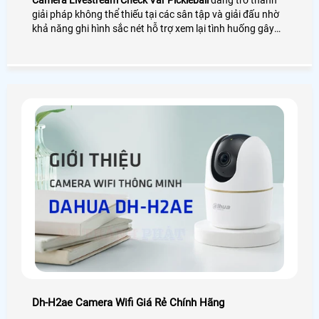
Camera Livestream Check Var Pickleball
đang trở thành
giải pháp không thể thiếu tại các sân tập và giải đấu nhờ
khả năng ghi hình sắc nét hỗ trợ xem lại tình huống gây
tranh cãi và phân tích kỹ thuật hiệu quả. Hệ thống giúp
người chơi huấn luyện viên và trọng tài đánh giá chính xác
từng pha bóng nâng cao tính minh bạch và trải nghiệm thi
đấu
Dh-H2ae Camera Wifi Giá Rẻ Chính Hãng