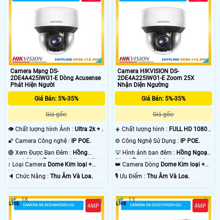
Camera Mạng DS-
Camera HIKVISION DS-
2DE4A425IWG1-E Dòng Acusense
2DE4A225IWG1-E Zoom 25X
Phát Hiện Người
Nhận Diện Ngường
Giá Bán: 5%-35%
Giá Bán: 5%-35%
Giá gốc:
Giá gốc:
👁 Chất lượng hình Ảnh :
Ultra 2k + .
☀️ Chất lượng hình :
FULL HD 1080P
.
🌠 Camera Công nghệ :
IP POE.
⚙ Công Nghệ Sử Dụng :
IP POE.
🔴 Xem Được Ban Đêm :
Hồng
💡 Hình ảnh ban đêm :
Hồng Ngoại
Ngoại 50m Hồng Ngoại Smart IR.
50m Hồng Ngoại Smart IR.
↕️ Loại Camera
Dome Kim loại +
👑 Camera Dòng
Dome Kim loại +
Nhựa.
Nhựa.
️🔈 Chức Năng :
Thu Âm Và Loa.
️🎙 Ưu Điểm :
Thu Âm Và Loa.
18
13