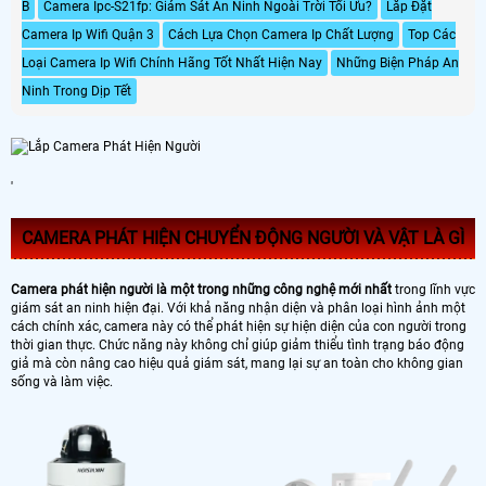
B
Camera Ipc-S21fp: Giám Sát An Ninh Ngoài Trời Tối Ưu?
Lắp Đặt
Camera Ip Wifi Quận 3
Cách Lựa Chọn Camera Ip Chất Lượng
Top Các
Loại Camera Ip Wifi Chính Hãng Tốt Nhất Hiện Nay
Những Biện Pháp An
Ninh Trong Dịp Tết
'
CAMERA PHÁT HIỆN CHUYỂN ĐỘNG NGƯỜI VÀ VẬT LÀ GÌ
Camera phát hiện người là một trong những công nghệ mới nhất
trong lĩnh vực
giám sát an ninh hiện đại. Với khả năng nhận diện và phân loại hình ảnh một
cách chính xác, camera này có thể phát hiện sự hiện diện của con người trong
thời gian thực. Chức năng này không chỉ giúp giảm thiểu tình trạng báo động
giả mà còn nâng cao hiệu quả giám sát, mang lại sự an toàn cho không gian
sống và làm việc.