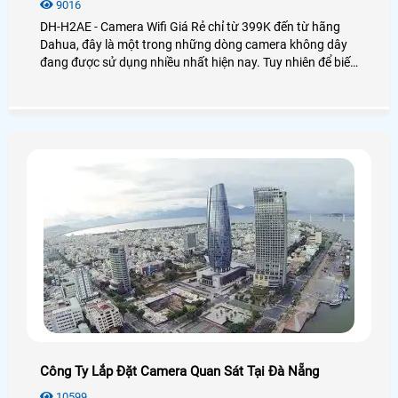
9016
DH-H2AE - Camera Wifi Giá Rẻ chỉ từ 399K đến từ hãng
Dahua, đây là một trong những dòng camera không dây
đang được sử dụng nhiều nhất hiện nay. Tuy nhiên để biết
được chất lượng của camera này như thế nào thì điều đầu
tiên chúng ta cần đó là xem qua các bài đánh giá sản
phẩm đúng không nào? Sau đây là bài viết review chiếc
camera wifi Dahua DH,H2AE đang làm mưa làm gió trên
thị trường được An Thành Phát trải nghiệm và chia sẻ lại
cho các bạn!
Công Ty Lắp Đặt Camera Quan Sát Tại Đà Nẵng
10599