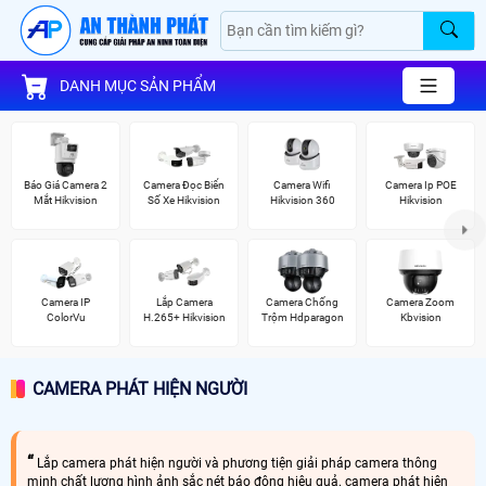
DANH MỤC SẢN PHẨM
Báo Giá Camera 2
Camera Đọc Biển
Camera Wifi
Camera Ip POE
Mắt Hikvision
Số Xe Hikvision
Hikvision 360
Hikvision
Camera IP
Lắp Camera
Camera Chống
Camera Zoom
ColorVu
H.265+ Hikvision
Trộm Hdparagon
Kbvision
CAMERA PHÁT HIỆN NGƯỜI
Lắp camera phát hiện người và phương tiện giải pháp camera thông
minh chất lượng hình ảnh sắc nét báo động hiệu quả. camera phát hiện