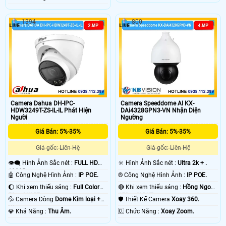
1394
800
Camera Dahua DH-IPC-
Camera Speeddome AI KX-
HDW3249T-ZS-IL-IL Phát Hiện
DAi4328GPN3-VN Nhận Diện
Người
Ngường
Giá Bán: 5%-35%
Giá Bán: 5%-35%
Giá gốc: Liên Hệ
Giá gốc: Liên Hệ
👁️‍🗨 Hình Ảnh Sắc nét :
FULL HD
🔆 Hình Ảnh Sắc nét :
Ultra 2k + .
1080P .
🤖️ Công Nghệ Hình Ảnh :
IP POE.
®️ Công Nghệ Hình Ảnh :
IP POE.
🌔 Khi xem thiếu sáng :
Full Color
🔴 Khi xem thiếu sáng :
Hồng Ngoại
50m ONVIF.
150m ONVIF.
💦 Camera Dòng
Dome Kim loại +
🛡 Thiết Kế Camera
Xoay 360.
Nhựa.
️💎 Khả Năng :
Thu Âm.
️🆑 Chức Năng :
Xoay Zoom.