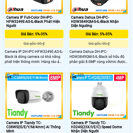
Camera IP Full-Color DH-IPC-
Camera Dahua DH-IPC-
HFW3249E-AS-IL-Black Phát Hiện
HDW3849QM-S-IL-Black Nhận
Người
Diện Ngường
Giá Bán: 5%-35%
Giá Bán: 5%-35%
Giá gốc: 00 ₫
Giá gốc: 00 ₫
Camera IP DH-IPC-HFW3249E-AS-IL-
Camera Dahua DH-IPC-
Black là dòng camera có khả năng
HDW3849QM-S-IL-Black sở hữu độ
phát hiện thông minh: Hàng rào ảo,
phân giải 8.0MP cùng vớimic được
xâm nhập, phát hiện điện áp.
tích hợp trong camera giúp ghi hình
Camera được tích hợp mic ghi âm
có âm thanh rỏ nét và chi tiết. Với
469
359
cho vidoe giám sát. Khả năng
khả năng phát hiện chuyển động
chống nước và bụi cao IP67 đảm
chuẩn sát tránh báo giả và tầm
bảo hoạt động ổn định ngay cả
nhìn hồng ngoại ban đêm lên tới
trong môi trường ẩm ướt và khói bụi
50m giám sát liên tục và ổn định.
Camera IP Tiandy TC-
Camera IP Tiandy TC-
C38WS(I5/E/Y/M/4mm) Ai Thông
H324S(23X/I/E/C) Speed Dome
Minh
Nhận Diện Người