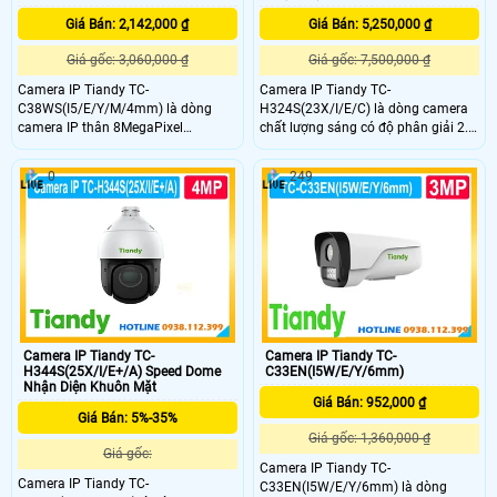
Giá Bán: 2,142,000 ₫
Giá Bán: 5,250,000 ₫
Giá gốc: 3,060,000 ₫
Giá gốc: 7,500,000 ₫
Camera IP Tiandy TC-
Camera IP Tiandy TC-
C38WS(I5/E/Y/M/4mm) là dòng
H324S(23X/I/E/C) là dòng camera
camera IP thân 8MegaPixel
chất lượng sáng có độ phân giải 2.0
Starlight, mang đến hình ảnh chất
Megapixel FULL HD 1080P . Chức
lượng và rõ ràng. Sản phẩm hỗ trợ
năng Công nghệ AI thông minh
0
249
hồng ngoại lên đến 50m,công nghệ
chống báo động giả và phân biệt
chống ngược sáng WDR 120dB,
người. Tầm xa quan sát hồng ngoại
micro tích hợp, chuẩn IP67, phù hợp
khoảng cách lên đến 150m.
lắp đặt trong nhà và ngoài trời hiệu
quả.
Camera IP Tiandy TC-
Camera IP Tiandy TC-
H344S(25X/I/E+/A) Speed Dome
C33EN(I5W/E/Y/6mm)
Nhận Diện Khuôn Mặt
Giá Bán: 952,000 ₫
Giá Bán: 5%-35%
Giá gốc: 1,360,000 ₫
Giá gốc:
Camera IP Tiandy TC-
Camera IP Tiandy TC-
C33EN(I5W/E/Y/6mm) là dòng