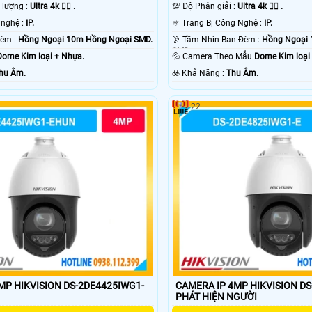
t lượng :
Ultra 4k 👍🏾 .
💯 Độ Phân giải :
Ultra 4k 👍🏾 .
🤖️ Sử dụng công nghệ :
IP.
⚛️ Trang Bị Công Nghệ :
IP.
🌈 Tầm Xa Ban Đêm :
Hồng Ngoại 10m Hồng Ngoại SMD.
🌛 Tầm Nhìn Ban Đêm :
Hồng Ngoại 
SMD.
Dome Kim loại + Nhựa.
💦 Camera Theo Mẫu
Dome Kim loại
hu Âm.
️☣️ Khả Năng :
Thu Âm.
22
MP HIKVISION DS-2DE4425IWG1-
CAMERA IP 4MP HIKVISION D
PHÁT HIỆN NGƯỜI