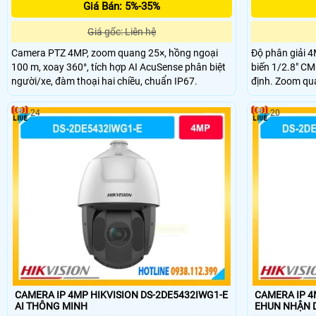
Giá Bán: 5%-35%
Giá gốc: Liên hệ
Camera PTZ 4MP, zoom quang 25×, hồng ngoại
Độ phân giải 4
100 m, xoay 360°, tích hợp AI AcuSense phân biệt
biến 1/2.8" CM
người/xe, đàm thoại hai chiều, chuẩn IP67.
định. Zoom qua
xa. Hồng ngoạ
hiệu quả. PTZ 
24
20
không góc chết
CAMERA IP 4MP HIKVISION DS-2DE5432IWG1-E
CAMERA IP 4
AI THÔNG MINH
EHUN NH