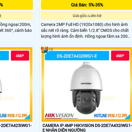
5%
Giá Bán: 5%-35%
ệ
Giá gốc: Liên hệ
ồng ngoại 200m,
Camera 2MP Full HD (1920x1080) cho hình ảnh
uét 360°, cảnh báo
sắc nét rõ ràng. Cảm biến 1/2.8" CMOS cho chất
lượng hình ảnh ổn định. Hồng ngoại tầm xa 200m
hỗ trợ giám sát ban đêm liên tục. PTZ xoay 360°
không điểm mù, bao quát toàn khu vực rộng. Âm
10
thanh 2 chiều với micro kép và loa tích hợp.
S-2DE7A425IWG1-
CAMERA IP 4MP HIKVISION DS-2DE7A432IWG1-
E NHẬN DIỆN NGƯỜNG