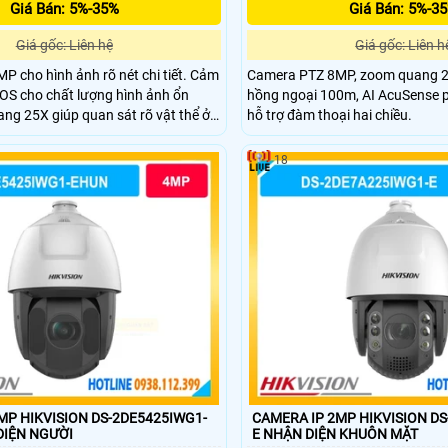
Giá Bán: 5%-35%
Giá Bán: 5%-3
Giá gốc: Liên hệ
Giá gốc: Liên h
MP cho hình ảnh rõ nét chi tiết. Cảm
Camera PTZ 8MP, zoom quang 25
OS cho chất lượng hình ảnh ổn
hồng ngoại 100m, AI AcuSense p
ng 25X giúp quan sát rõ vật thể ở
hỗ trợ đàm thoại hai chiều.
i 100m hỗ trợ quan sát ban đêm
xoay 360° giúp quan sát toàn cảnh
18
.
MP HIKVISION DS-2DE5425IWG1-
CAMERA IP 2MP HIKVISION D
ẬN DIỆN NGƯỜI
E NHẬN DIỆN KHUÔN MẶT