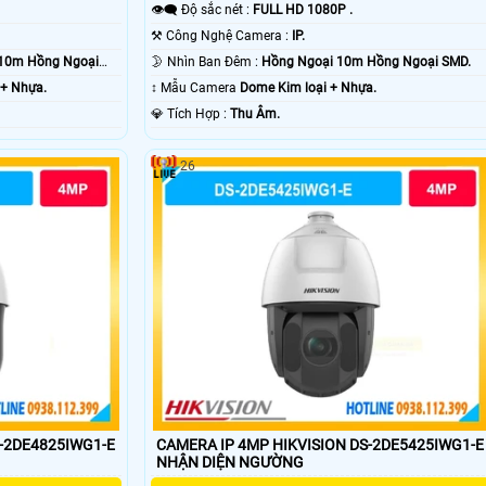
👁️‍🗨 Độ sắc nét :
FULL HD 1080P .
⚒ Công Nghệ Camera :
IP.
10m Hồng Ngoại
🌛 Nhìn Ban Đêm :
Hồng Ngoại 10m Hồng Ngoại SMD.
 + Nhựa.
↕️ Mẫu Camera
Dome Kim loại + Nhựa.
️💎 Tích Hợp :
Thu Âm.
26
S-2DE4825IWG1-E
CAMERA IP 4MP HIKVISION DS-2DE5425IWG1-E
NHẬN DIỆN NGƯỜNG