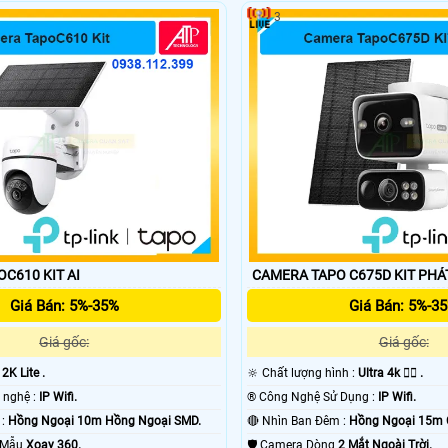
3
CAMERA TAPOC610 KIT AI
CAMERA TA
Giá Bán: 5%-35%
Giá Bán: 5%-3
Giá gốc:
Giá gốc:
:
2K Lite .
🔆 Chất lượng hình :
Ultra 4k 👍🏾 .
🌠 Tích hợp công nghệ :
IP Wifi.
®️ Công Nghệ Sử Dụng :
IP Wifi.
✪ Nhìn Ban Đêm :
Hồng Ngoại 10m Hồng Ngoại SMD.
🔴 Nhìn Ban Đêm :
Hồng Ngoại 15m 
o Mẫu
Xoay 360.
🛡 Camera Dòng
2 Mắt Ngoài Trời.