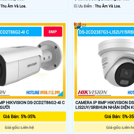
 :
Thu Âm Và Loa.
️🆑 Ưu Điểm :
Thu Âm Và Loa.
23
MP HIKVISION DS-2CD2T86G2-4I C
CAMERA IP 8MP HIKVISION D
NGƯỜI
LIS2UY/SRBHUN NHẬN
Giá Bán: 5%-35%
Giá Bán: 5%-3
Giá gốc: Liên hệ
Giá gốc: Liên h