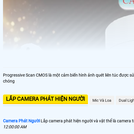
Progressive Scan CMOS là một cảm biến hình ảnh quét liên túc được s
chóng
LẮP CAMERA PHÁT HIỆN NGƯỜI
Mic Và Loa
Dual Lig
Camera Phát Người
Lắp camera phát hiện người và vật thể là camera 
12:00:00 AM