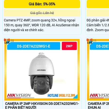
Giá Bán: 5%-35%
Giá gốc: Liên hệ
Camera PTZ 4MP, zoom quang 32×, hồng ngoại
Độ phân giải 4M
150 m, quay 360°, WDR 120 dB, AI AcuSense nhận
Cảm biến 1/2.
diện người và xe chính xác.
định. Zoom qua
độ sắc nét. Hồ
đêm hiệu quả. 
10
11
toàn khu vực g
CAMERA IP 2MP HIKVISION DS-2DE7A232IWG1-
CAMERA IP 2
E PHÂN BIỆT NGƯỜI
EHUN AI