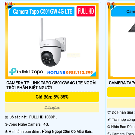
7
3
CAMERA TP-LINK TAPO C501GW 4G LTE NGOÀI
TRỜI PHÂN BIỆT NGƯỜI
Giá Bán: 5%-35%
Giá gốc:
💯 Độ Phân giải 
🦉 Độ sắc nét :
FULL HD 1080P .
®️ Công Nghệ Camera :
4G.
❃ Hình ảnh ban đêm :
Hồng Ngoại 20m Có Màu Ban
💦 Camera The