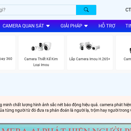
CT
CAMERA QUAN SÁT
GIẢI PHÁP
HỖ TRỢ
TI
oay 360
Camera Thiết Kế Kim
Lắp Camera Imou H.265+
Came
Loại Imou
 minh chất lượng hình ảnh sắc nét báo động hiệu quả. camera phát hiện
ủa từng người từ đó đưa ra phán đoán là người lạ, trộm hay người tron