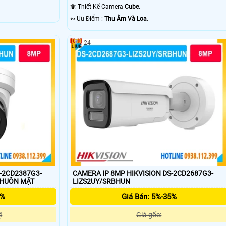
🐜 Thiết Kế Camera
Cube.
️↭ Ưu Điểm :
Thu Âm Và Loa.
24
S-2CD2387G3-
CAMERA IP 8MP HIKVISION DS-2CD2687G3-
 DIỆN KHUÔN MẶT
LIZS2UY/SRBHUN
5%
Giá Bán: 5%-35%
ệ
Giá gốc: