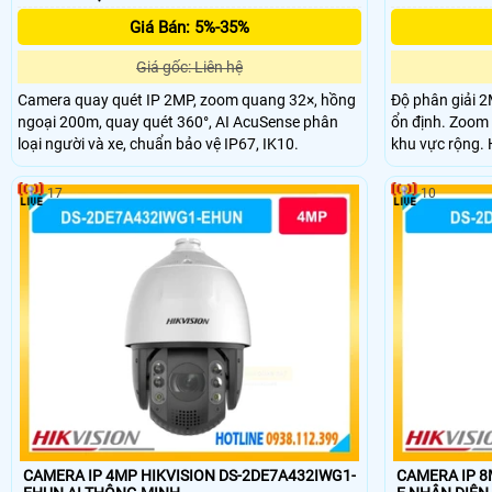
Giá Bán: 5%-35%
Giá gốc: Liên hệ
Camera quay quét IP 2MP, zoom quang 32×, hồng
Độ phân giải 2
ngoại 200m, quay quét 360°, AI AcuSense phân
ổn định. Zoom 
loại người và xe, chuẩn bảo vệ IP67, IK10.
khu vực rộng. 
ban đêm hiệu 
chất lượng hìn
17
10
hoạt bao quát 
CAMERA IP 4MP HIKVISION DS-2DE7A432IWG1-
CAMERA IP 8