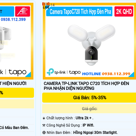
14
PO C675D KIT PHÁT HIỆN NGƯỜI
CAMERA TP-LINK TAPO C720 TÍCH HỢP ĐÈN
'
PHA NHẬN DIỆN NGƯỜNG
5%
Giá Bán: 5%-35%
Giá gốc:
☀️ Chất lượng hình :
Ultra 2k + .
⚒ Công Nghệ Sử Dụng :
IP Wifi.
Có Màu Ban Ðêm.
🔴 Nhìn Ban Đêm :
Hồng Ngoại 30m Starlight.