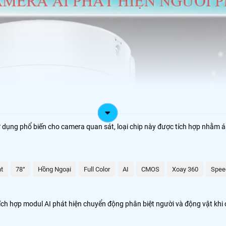
ử dụng phổ biến cho camera quan sát, loại chip này được tích hợp nhằm
ht
78°
Hồng Ngoại
Full Color
AI
CMOS
Xoay 360
Spee
tích hợp modul AI phát hiện chuyển động phân biệt người và động vật kh