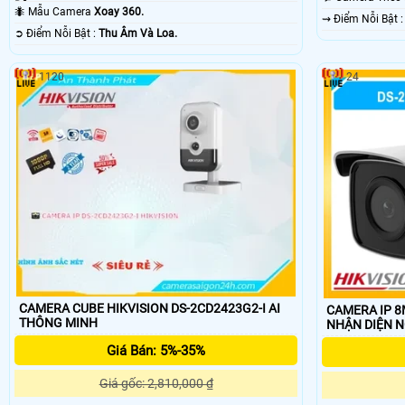
Ðêm.
🐜 Mẫu Camera
Xoay 360.
️⇝ Điểm Nỗi Bật
️➲ Điểm Nỗi Bật :
Thu Âm Và Loa.
1120
24
CAMERA CUBE HIKVISION DS-2CD2423G2-I AI
CAMERA IP 8
THÔNG MINH
NHẬN DIỆN 
Giá Bán: 5%-35%
Giá gốc: 2,810,000 ₫