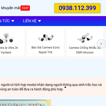
0938.112.399
 khuyến mãi
Hot!
N TỨC
LIÊN HỆ
Báo Giá Camera Ezviz
ra Ip Ultra 2k
Camera Chống Nhiễu 3D
Ngoài Trời
Vantech
DNR Hikvison
 người có tích hợp modul nhận dạng người thông qua sinh trắc học và
g vùng an toàn để đưa ra hành động phù hợp.