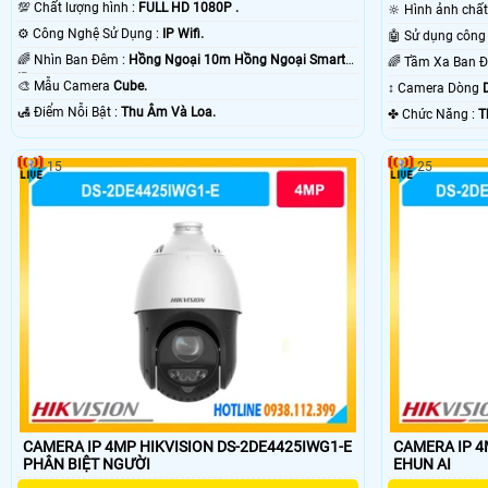
💯 Chất lượng hình :
FULL HD 1080P .
🔆 Hình ảnh chấ
⚙ Công Nghệ Sử Dụng :
IP Wifi.
🌈 Nhìn Ban Đêm :
Hồng Ngoại 10m Hồng Ngoại Smart
IR.
🎨 Mẫu Camera
Cube.
↕️ Camera Dòng
️🛃 Điểm Nỗi Bật :
Thu Âm Và Loa.
️✤ Chức Năng :
T
15
25
CAMERA IP 4MP HIKVISION DS-2DE4425IWG1-E
CAMERA IP 4
PHÂN BIỆT NGƯỜI
EHUN AI