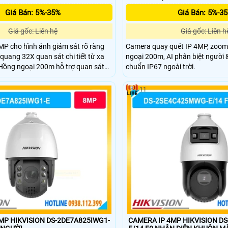
Giá Bán: 5%-35%
Giá Bán: 5%-3
Giá gốc: Liên hệ
Giá gốc: Liên h
MP cho hình ảnh giám sát rõ ràng
Camera quay quét IP 4MP, zoom
quang 32X quan sát chi tiết từ xa
ngoại 200m, AI phân biệt người &
Hồng ngoại 200m hỗ trợ quan sát
chuẩn IP67 ngoài trời.
quả cao. Cảm biến 1/2.8" CMOS cho
h ảnh ổn định. Xoay 360° PTZ linh
11
toàn khu vực rộng.
MP HIKVISION DS-2DE7A825IWG1-
CAMERA IP 4MP HIKVISION D