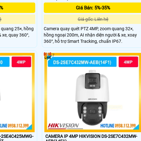
5%
Giá Bán: 5%-35%
ệ
Giá gốc: Liên hệ
 quang 25×, hồng
Camera quay quét PTZ 4MP, zoom quang 32×,
 xe, quay 360°,
hồng ngoại 200m, AI nhận diện người & xe, xoay
360°, hỗ trợ Smart Tracking, chuẩn IP67.
7
S-2SE4C425MWG-
CAMERA IP 4MP HIKVISION DS-2SE7C432MW-