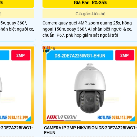
5%
Giá Bán: 5%-35%
ệ
Giá gốc: Liên hệ
×, quay 360°,
Camera quay quét 4MP, zoom quang 25x, hồng
hân biệt người xe,
ngoại 150m, xoay 360°, AI phân biệt người & xe,
chuẩn IP67, phù hợp giám sát ngoài trời
18
S-2DE7A225IWG1-
CAMERA IP 2MP HIKVISION DS-2DE7A225IWG1-
EHUN