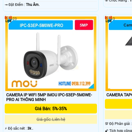
️☣️ Chức Năng :
T
️⇝ Đặt Điểm :
Thu Âm.
23
3
CAMERA IP WIFI 5MP IMOU IPC-S3EP-5M0WE-
PRO AI THÔNG MINH
Giá Bán: 5%-35%
Giá gốc: Liên hệ
💯 Độ Phân giải 
️⚡ Độ sắc nét :
3k .