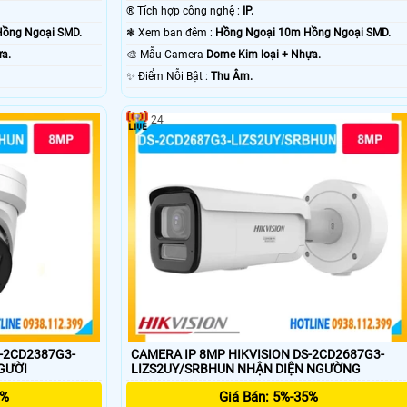
®️ Tích hợp công nghệ :
IP.
Hồng Ngoại SMD.
❃ Xem ban đêm :
Hồng Ngoại 10m Hồng Ngoại SMD.
ựa.
🎨 Mẫu Camera
Dome Kim loại + Nhựa.
️✨ Điểm Nỗi Bật :
Thu Âm.
24
S-2CD2387G3-
CAMERA IP 8MP HIKVISION DS-2CD2687G3-
ỆN NGƯỜI
LIZS2UY/SRBHUN NHẬN DIỆN NGƯỜNG
5%
Giá Bán: 5%-35%