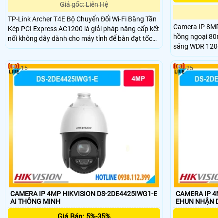
Giá gốc: Liên Hệ
TP-Link Archer T4E Bộ Chuyển Đổi Wi-Fi Băng Tần
Camera IP 8MP
Kép PCI Express AC1200 là giải pháp nâng cấp kết
hồng ngoại 80
nối không dây dành cho máy tính để bàn đạt tốc
sáng WDR 120d
độ lên đến 1200Mbps, gồm 867Mbps trên băng
tần 5GHz và 300Mbps trên 2.4GHz, mang đến khả
năng truy cập Internet nhanh ổn định
15
25
CAMERA IP 4MP HIKVISION DS-2DE4425IWG1-E
CAMERA IP 4
AI THÔNG MINH
EHUN NH
Giá Bán: 5%-35%