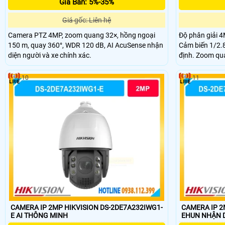
Giá Bán: 5%-35%
Giá gốc: Liên hệ
Camera PTZ 4MP, zoom quang 32×, hồng ngoại
Độ phân giải 4M
150 m, quay 360°, WDR 120 dB, AI AcuSense nhận
Cảm biến 1/2.
diện người và xe chính xác.
định. Zoom qua
độ sắc nét. Hồ
đêm hiệu quả. 
10
11
toàn khu vực g
CAMERA IP 2MP HIKVISION DS-2DE7A232IWG1-
CAMERA IP 2
E AI THÔNG MINH
EHUN NH