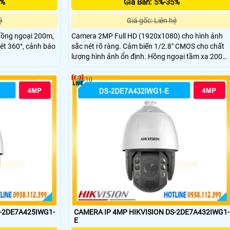
5%
Giá Bán: 5%-35%
ệ
Giá gốc: Liên hệ
ồng ngoại 200m,
Camera 2MP Full HD (1920x1080) cho hình ảnh
uét 360°, cảnh báo
sắc nét rõ ràng. Cảm biến 1/2.8" CMOS cho chất
lượng hình ảnh ổn định. Hồng ngoại tầm xa 200m
hỗ trợ giám sát ban đêm liên tục. PTZ xoay 360°
không điểm mù, bao quát toàn khu vực rộng. Âm
10
thanh 2 chiều với micro kép và loa tích hợp.
S-2DE7A425IWG1-
CAMERA IP 4MP HIKVISION DS-2DE7A432IWG1-
E