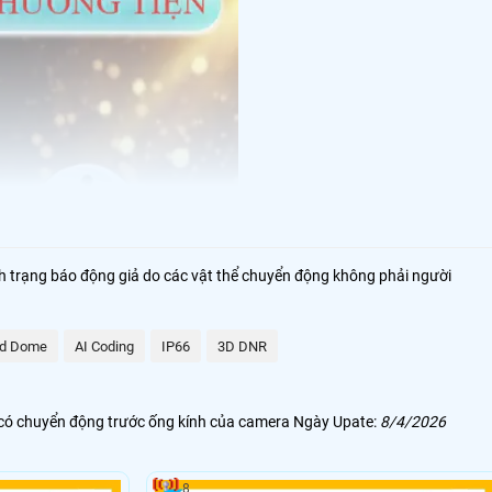
nh trạng báo động giả do các vật thể chuyển động không phải người
d Dome
AI Coding
IP66
3D DNR
i có chuyển động trước ống kính của camera Ngày Upate:
8/4/2026
8