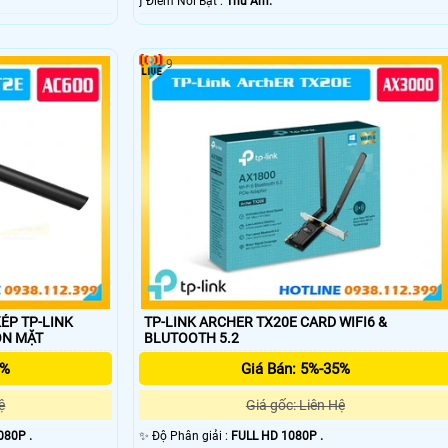
️ƒ Điểm Nỗi Bật :
Thu Âm.
9
ÉP TP-LINK
TP-LINK ARCHER TX20E CARD WIFI6 &
KHUÔN MẶT
BLUTOOTH 5.2
5%
Giá Bán: 5%-35%
ệ
Giá gốc: Liên Hệ
080P .
✨ Độ Phân giải :
FULL HD 1080P .