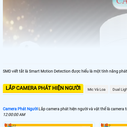
SMD viết tắt là Smart Motion Detection được hiểu là một tính năng ph
LẮP CAMERA PHÁT HIỆN NGƯỜI
Mic Và Loa
Dual Lig
Camera Phát Người
Lắp camera phát hiện người và vật thể là camera 
12:00:00 AM
22
7