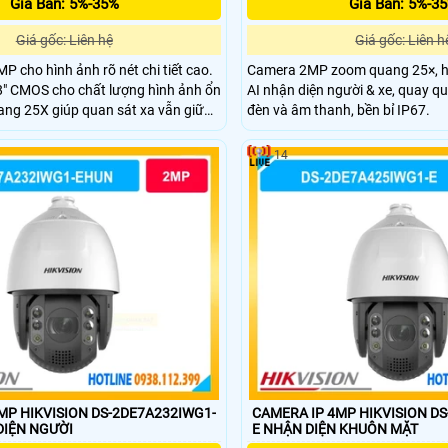
Giá Bán: 5%-35%
Giá Bán: 5%-3
Giá gốc: Liên hệ
Giá gốc: Liên h
P cho hình ảnh rõ nét chi tiết cao.
Camera 2MP zoom quang 25×, h
8" CMOS cho chất lượng hình ảnh ổn
AI nhận diện người & xe, quay q
ng 25X giúp quan sát xa vẫn giữ
đèn và âm thanh, bền bỉ IP67.
ng ngoại 150m hỗ trợ quan sát ban
Hỗ trợ quay quét 360° bao quát
14
iám sát.
MP HIKVISION DS-2DE7A232IWG1-
CAMERA IP 4MP HIKVISION D
ẬN DIỆN NGƯỜI
E NHẬN DIỆN KHUÔN MẶT