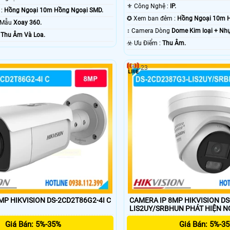
⚜️ Công Nghệ :
IP.
✪ Nhìn Ban Đêm :
Hồng Ngoại 10m Hồng Ngoại SMD.
✪ Xem ban đêm :
Hồng Ngoại 10m 
o Mẫu
Xoay 360.
↕️ Camera Dòng
Dome Kim loại + Nh
 :
Thu Âm Và Loa.
️☣️ Ưu Điểm :
Thu Âm.
23
MP HIKVISION DS-2CD2T86G2-4I C
CAMERA IP 8MP HIKVISION D
LIS2UY/SRBHUN PHÁT HI
Giá Bán: 5%-35%
Giá Bán: 5%-3