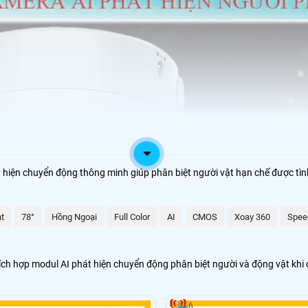
át hiện chuyển động thông minh giúp phân biệt người vật hạn chế được tì
ht
78°
Hồng Ngoại
Full Color
AI
CMOS
Xoay 360
Spee
tích hợp modul AI phát hiện chuyển động phân biệt người và động vật kh
6