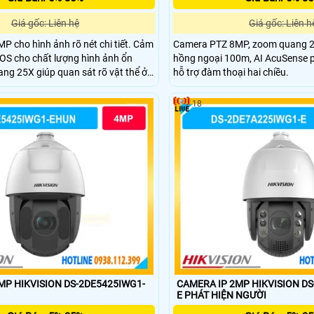
Giá gốc: Liên hệ
Giá gốc: Liên h
MP cho hình ảnh rõ nét chi tiết. Cảm
Camera PTZ 8MP, zoom quang 25
OS cho chất lượng hình ảnh ổn
hồng ngoại 100m, AI AcuSense p
ng 25X giúp quan sát rõ vật thể ở
hỗ trợ đàm thoại hai chiều.
i 100m hỗ trợ quan sát ban đêm
xoay 360° giúp quan sát toàn cảnh
18
.
MP HIKVISION DS-2DE5425IWG1-
CAMERA IP 2MP HIKVISION D
E PHÁT HIỆN NGƯỜI