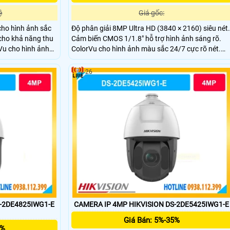
ệ
Giá gốc:
ho hình ảnh sắc
Độ phân giải 8MP Ultra HD (3840 × 2160) siêu nét.
cho khả năng thu
Cảm biến CMOS 1/1.8" hỗ trợ hình ảnh sáng rõ.
Vu cho hình ảnh
ColorVu cho hình ảnh màu sắc 24/7 cực rõ nét.
 hỗ trợ quan sát
Smart Hybrid Light hỗ trợ đèn kép tầm xa 60m.
26
S-2DE4825IWG1-E
CAMERA IP 4MP HIKVISION DS-2DE5425IWG1-E
Giá Bán: 5%-35%
5%