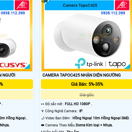
PHÁT HIỆN NGƯỜI
CAMERA TAPOC425 NHẬN DIỆN NGƯỜNG
5%
Giá Bán: 5%-35%
'
Giá gốc:
 .
️👀 Độ sắc nét :
FULL HD 1080P .
⚜️ Công Nghệ Camera :
IP.
10m Hồng Ngoại
🌙 Video Ban Đêm :
Hồng Ngoại 10m Hồng Ngoại SMD.
 Nhựa.
👑 Camera Theo Mẫu
Dome Kim loại + Nhựa.