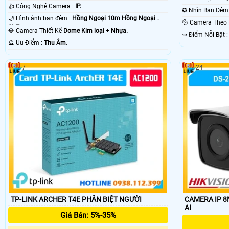
👍 Công Nghệ Camera :
IP.
🌙 Hình ảnh ban đêm :
Hồng Ngoại 10m Hồng Ngoại
💦 Camera The
SMD.
💎 Camera Thiết Kế
Dome Kim loại + Nhựa.
️⇝ Điểm Nỗi Bật
️🔮 Ưu Điểm :
Thu Âm.
7
24
TP-LINK ARCHER T4E PHÂN BIỆT NGƯỜI
CAMERA IP 8
AI
Giá Bán: 5%-35%