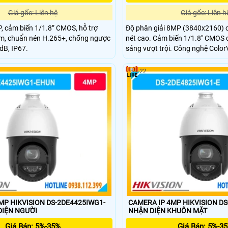
Giá gốc: Liên hệ
Giá gốc: Liên h
, cảm biến 1/1.8” CMOS, hỗ trợ
Độ phân giải 8MP (3840x2160) c
m, chuẩn nén H.265+, chống ngược
nét cao. Cảm biến 1/1.8" CMOS 
B, IP67.
sáng vượt trội. Công nghệ Color
màu 24/7 rõ nét. Tầm chiếu sáng
xa tối đa khoảng 30m.
22
MP HIKVISION DS-2DE4425IWG1-
CAMERA IP 4MP HIKVISION D
ẬN DIỆN NGƯỜI
NHẬN DIỆN KHUÔN MẶT
Giá Bán: 5%-35%
Giá Bán: 5%-3