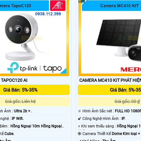
CAMERA WIFI TAPOC120 AI
CAMERA MC410 KIT 
Giá Bán: 5%-35%
Giá Bán: 5%-3
Giá gốc: Liên hệ
Giá gốc: 00 ₫
ình Ảnh :
Ultra 2k + .
🔆 Hình Ảnh Sắc nét :
FULL HD 1080P
👍 Camera Công nghệ :
IP Wifi.
🌠 Công Nghệ Hình Ảnh :
IP.
💥 Giám sát Ban Đêm :
Hồng Ngoại 10m Hồng Ngoại
⭐ Khi xem thiếu sáng :
Hồng Ngoại 
SMD.
 Kế
Cube.
🕸️ Camera Thiết Kế
Dome Kim loại +