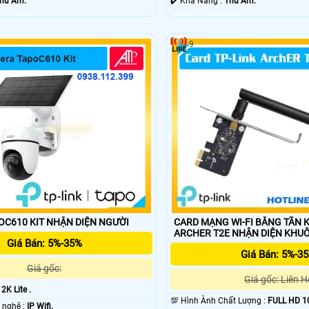
hu Âm.
️✔️ Khả Năng :
Thu Âm.
9
CARD MẠNG WI-FI BĂNG TẦN K
CAMERA TAPOC610 KIT NHẬN DIỆN NGƯỜI
ARCHER T2E NHẬN DIỆN 
Giá Bán: 5%-35%
Giá Bán: 5%-3
Giá gốc:
Giá gốc: Liên H
:
2K Lite .
💯 Hình Ành Chất Lượng :
FULL HD 1
🌠 Tích hợp công nghệ :
IP Wifi.