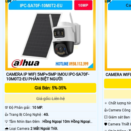
CAMERA IP WIFI 5MP+5MP IMOU IPC-SA70F-
10M0T2-EU PHÂN BIỆT NGƯỜI
Giá Bán: 5%-35%
Giá gốc: Liên hệ
🔅 Chất lượng h
💯 Độ Phân giải :
10 MP.
👍 Trang Bị Công Nghệ :
4G.
💡 Tầm Nhìn Ban Đêm :
Hồng Ngoại 10m Hồng Ngoại
SMD.
🛡 Camera Thiết
SMD.
🌧️ Loại Camera
2 Mắt Ngoài Trời.