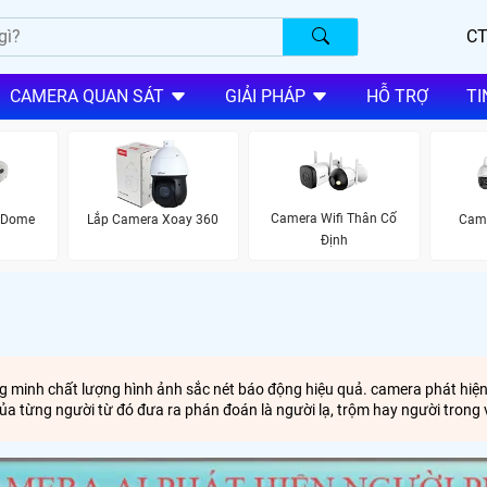
CT
CAMERA QUAN SÁT
GIẢI PHÁP
HỖ TRỢ
TI
Camera Wifi Thân Cố
 Dome
Lắp Camera Xoay 360
Cam
Định
 minh chất lượng hình ảnh sắc nét báo động hiệu quả. camera phát hiện
ủa từng người từ đó đưa ra phán đoán là người lạ, trộm hay người tron