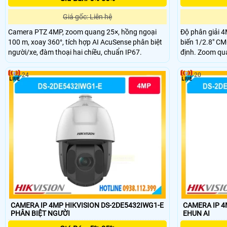
Giá gốc: Liên hệ
Camera PTZ 4MP, zoom quang 25×, hồng ngoại
Độ phân giải 4
100 m, xoay 360°, tích hợp AI AcuSense phân biệt
biến 1/2.8" CM
người/xe, đàm thoại hai chiều, chuẩn IP67.
định. Zoom qua
xa. Hồng ngoạ
hiệu quả. PTZ 
24
20
không góc chết
CAMERA IP 4MP HIKVISION DS-2DE5432IWG1-E
CAMERA IP 4
PHÂN BIỆT NGƯỜI
EHUN AI