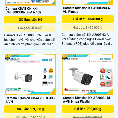
Camera Kbvision KX-A2003N3-A-
Camera KBVISION KX-
VN Plastic
CAiF8003UN-TiF-A Nhựa
Giá Bán: 1,050,000 ₫
Giá Bán: Liên Hệ
Giá gốc: 1,490,000 ₫
Giá gốc: LIÊN HỆ
Camera giám sát KX-A2003N3-A-
Camera KX-CAiF8003UN-TiF-A là
VN sử dụng công nghệ Power over
lựa chọn tuyệt vời cho việc giám sát
Ethernet (POE) giúp dễ dàng lắp đặt
an ninh với độ phân giải 8MP, mang
và tiết kiệm chi phí. Loại camera này
lại hình ảnh rõ nét. Với khả năng
có giá rẻ nhưng chất lượng hình ảnh
báo động chủ động bằng đèn led
1240
2223
sắc nét và độ phân giải cao, phù
xanh đỏ và còi hú 110dB, camera
hợp cho các nhu cầu giám sát công
đảm bảo phát hiện và cảnh báo khi
trình nhà xưởng.
có xâm nhập
Camera Kbvision KX-AF2003L-DL-
Camera KBvision KX-AF2001C-DL-
A-VN Nhựa Plastic
A-VN
Giá Bán: 793,000 ₫
Giá Bán: 669,500 ₫
Giá gốc: 1,220,000 ₫
Giá gốc: 1,030,000 ₫