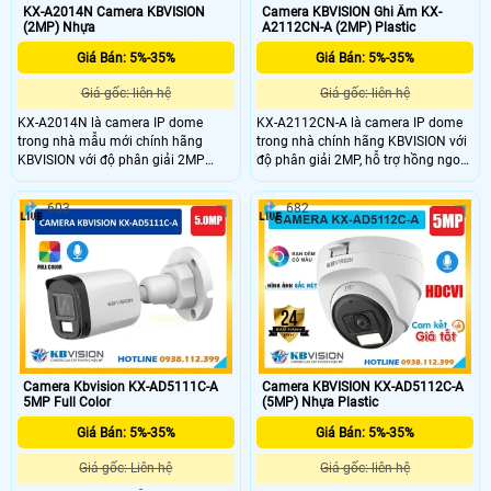
KX-A2014N Camera KBVISION
Camera KBVISION Ghi Âm KX-
(2MP) Nhựa
A2112CN-A (2MP) Plastic
Giá Bán: 5%-35%
Giá Bán: 5%-35%
Giá gốc: liên hệ
Giá gốc: liên hệ
KX-A2014N là camera IP dome
KX-A2112CN-A là camera IP dome
trong nhà mẫu mới chính hãng
trong nhà chính hãng KBVISION với
KBVISION với độ phân giải 2MP
độ phân giải 2MP, hỗ trợ hồng ngoại
mang đến hình ảnh sắc nét và chi
lên đến 30m và tích hợp mic ghi âm.
tiết. Camera hỗ trợ hồng ngoại lên
Camera nổi bật với khả năng phát
603
682
đến 30m, chuẩn nén H.265+ giúp
hiện người, chuẩn nén hình ảnh
tiết kiệm băng thông và lưu trữ. Với
H.265+ giúp tiết kiệm băng thông
khả năng chống bụi nước IP67, hỗ
và lưu trữ. Hỗ trợ chuẩn IP67 chống
trợ POE và mức giá cực kỳ phải
bụi nước, PoE tiện lợi, KX-A2112CN-
chăng, camera KX-A2014N là lựa
A là lựa chọn camera giá rẻ, chất
chọn lý tưởng cho giải pháp giám
lượng cho gia đình và văn phòng.
sát an ninh hiệu quả tiết kiệm.
Camera Kbvision KX-AD5111C-A
Camera KBVISION KX-AD5112C-A
5MP Full Color
(5MP) Nhựa Plastic
Giá Bán: 5%-35%
Giá Bán: 5%-35%
Giá gốc: Liên hệ
Giá gốc: liên hệ