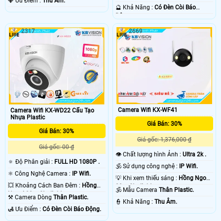
️💎 Ưu Điểm :
Thu Âm.
️🔮 Khả Năng :
Có Ðèn Còi Báo
Động.
2317
2669
Camera Wifi KX-WF41
Camera Wifi KX-WD22 Cấu Tạo
Nhựa Plastic
Giá Bán: 30%
Giá Bán: 30%
Giá gốc: 1,376,000 ₫
Giá gốc: 00 ₫
👁 Chất lượng hình Ảnh :
Ultra 2k .
🔅 Độ Phân giải :
FULL HD 1080P .
🕉️ Sử dụng công nghệ :
IP Wifi.
⚛️ Công Nghệ Camera :
IP Wifi.
💡 Khi xem thiếu sáng :
Hồng Ngoại
💥 Khoảng Cách Ban Đêm :
Hồng
30m Starlight.
🕉️ Mẫu Camera
Thân Plastic.
Ngoại 30m Starlight.
⚒ Camera Dòng
Thân Plastic.
️👮 Khả Năng :
Thu Âm.
️🛃 Ưu Điểm :
Có Ðèn Còi Báo Động.