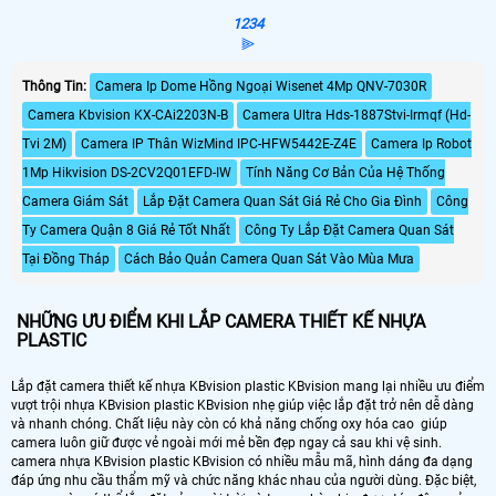
1
2
3
4
⫸
Thông Tin:
Camera Ip Dome Hồng Ngoại Wisenet 4Mp QNV-7030R
Camera Kbvision KX-CAi2203N-B
Camera Ultra Hds-1887Stvi-Irmqf (Hd-
Tvi 2M)
Camera IP Thân WizMind IPC-HFW5442E-Z4E
Camera Ip Robot
1Mp Hikvision DS-2CV2Q01EFD-IW
Tính Năng Cơ Bản Của Hệ Thống
Camera Giám Sát
Lắp Đặt Camera Quan Sát Giá Rẻ Cho Gia Đình
Công
Ty Camera Quận 8 Giá Rẻ Tốt Nhất
Công Ty Lắp Đặt Camera Quan Sát
Tại Đồng Tháp
Cách Bảo Quản Camera Quan Sát Vào Mùa Mưa
NHỮNG ƯU ĐIỂM KHI LẮP CAMERA THIẾT KẾ NHỰA
PLASTIC
Lắp đặt camera thiết kế nhựa KBvision plastic KBvision mang lại nhiều ưu điểm
vượt trội nhựa KBvision plastic KBvision nhẹ giúp việc lắp đặt trở nên dễ dàng
và nhanh chóng. Chất liệu này còn có khả năng chống oxy hóa cao giúp
camera luôn giữ được vẻ ngoài mới mẻ bền đẹp ngay cả sau khi vệ sinh.
camera nhựa KBvision plastic KBvision có nhiều mẫu mã, hình dáng đa dạng
đáp ứng nhu cầu thẩm mỹ và chức năng khác nhau của người dùng. Đặc biệt,