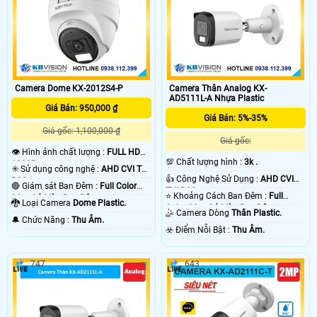
Camera Dome KX-2012S4-P
Camera Thân Analog KX-
AD5111L-A Nhựa Plastic
Giá Bán: 950,000 ₫
Giá Bán: 5%-35%
Giá gốc: 1,100,000 ₫
Giá gốc:
👁 Hình ảnh chất lượng :
FULL HD
💯 Chất lượng hình :
3k .
1080P .
✳️ Sử dụng công nghệ :
AHD CVI TVI
👍 Công Nghệ Sử Dụng :
AHD CVI
BCS.
🔴 Giám sát Ban Đêm :
Full Color
TVI BCS.
⭐ Khoảng Cách Ban Đêm :
Full
20m Có Màu Ban Ðêm.
🐉️ Loại Camera
Dome Plastic.
Color 30m Có Màu Ban Ðêm.
🤹 Camera Dòng
Thân Plastic.
️🔔 Chức Năng :
Thu Âm.
️☣️ Điểm Nỗi Bật :
Thu Âm.
747
643