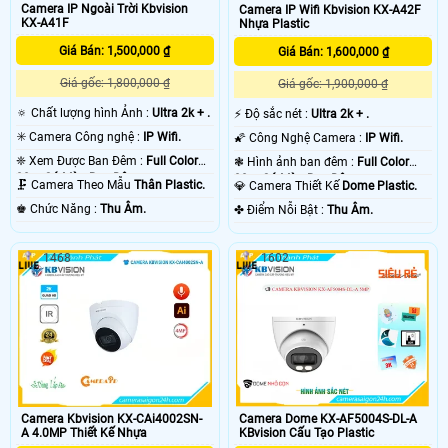
Camera IP Ngoài Trời Kbvision
Camera IP Wifi Kbvision KX-A42F
KX-A41F
Nhựa Plastic
Giá Bán: 1,500,000 ₫
Giá Bán: 1,600,000 ₫
Giá gốc: 1,800,000 ₫
Giá gốc: 1,900,000 ₫
🔅 Chất lượng hình Ảnh :
Ultra 2k + .
️⚡ Độ sắc nét :
Ultra 2k + .
✳️ Camera Công nghệ :
IP Wifi.
🌠 Công Nghệ Camera :
IP Wifi.
❈ Xem Được Ban Đêm :
Full Color
❃ Hình ảnh ban đêm :
Full Color
30m Có Màu Ban Ðêm.
30m Có Màu Ban Ðêm.
🗜️ Camera Theo Mẫu
Thân Plastic.
💎 Camera Thiết Kế
Dome Plastic.
️♚ Chức Năng :
Thu Âm.
️✤ Điểm Nỗi Bật :
Thu Âm.
1468
1602
Camera Kbvision KX-CAi4002SN-
Camera Dome KX-AF5004S-DL-A
A 4.0MP Thiết Kế Nhựa
KBvision Cấu Tạo Plastic