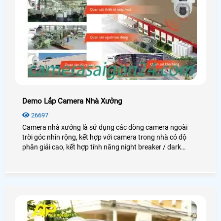
Demo Lắp Camera Nhà Xưởng
26697
Camera nhà xưởng là sử dụng các dòng camera ngoài
trời góc nhìn rộng, kết hợp với camera trong nhà có độ
phân giải cao, kết hợp tính năng night breaker / dark
fighter để quan sát thật rõ nét vào ban đêm. Giám sát khu
vực lối ra vào, khu vực soát vé xe máy. Giám sát khu vực
máy chấm công (quản lý ra vào). Giám sát toàn khu vực
trạm bảo vệ