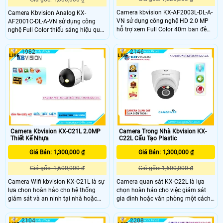
Camera kbvision KX-AF2003L-DL-A-
Camera Kbvision Analog KX-
VN sử dụng công nghệ HD 2.0 MP
AF2001C-DL-A-VN sử dụng công
hỗ trợ xem Full Color 40m ban đêm.
nghệ Full Color thiếu sáng hiệu quả
Thiết kế độc đáo cho nhà xưởng,
ở khoảng cách 20m ban đêm được
kho hàng lắp đặt ngoài trời đảm
Thiết kế thẩm mỹ chất lượng cao với
1982
2146
bảo hình ảnh rõ nét. Camera
công nghệ AHD CVI TVI BCS HD
KBVision KX-AF2003L-DL-A-VN là sự
Chức năng ổn định, góc quay rộng
kết hợp hoàn hảo giữa độ phân giải
3.6mm tích hợp chức năng Thu Âm
cao, chất lượng hình ảnh tốt và tính
chất lượng
năng vượt trội
Camera Kbvision KX-C21L 2.0MP
Camera Trong Nhà Kbvision KX-
Thiết Kế Nhựa
C22L Cấu Tạo Plastic
Giá Bán: 1,300,000 ₫
Giá Bán: 1,300,000 ₫
Giá gốc: 1,600,000 ₫
Giá gốc: 1,600,000 ₫
Camera Wifi kbvision KX-C21L là sự
Camera quan sát KX-C22L là lựa
lựa chọn hoàn hảo cho hệ thống
chọn hoàn hảo cho việc giám sát
giám sát và an ninh tại nhà hoặc
gia đình hoặc văn phòng một cách
văn phòng với độ phân giải cao,
hiệu quả và tiện lợi. Với khả năng
hình ảnh sắc nét và góc nhìn rộng,
kết nối Wifi, camera này sẽ giúp bạn
2104
2208