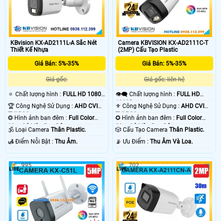
KBvision KX-AD2111L-A Sắc Nét
Camera KBVISION KX-AD2111C-T
Thiết Kế Nhựa
(2MP) Cấu Tạo Plastic
Giá Bán: 5%-35%
Giá Bán: 5%-35%
Giá gốc:
Giá gốc: liên hệ
🔅 Chất lượng hình :
FULL HD 1080P
👁️‍🗨 Chất lượng hình :
FULL HD
.
1080P .
🏆 Công Nghệ Sử Dụng :
AHD CVI
⚜️ Công Nghệ Sử Dụng :
AHD CVI
TVI BCS.
TVI BCS.
❂ Hình ảnh ban đêm :
Full Color
✪ Hình ảnh ban đêm :
Full Color
20m Có Màu Ban Ðêm.
30m Có Màu Ban Ðêm.
🕉️ Loại Camera
Thân Plastic.
🎲 Cấu Tạo Camera
Thân Plastic.
️🛃 Điểm Nỗi Bật :
Thu Âm.
️📡 Ưu Điểm :
Thu Âm Và Loa.
995
702