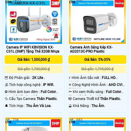
Camera IP WIFI KBVISION KX-
Camera Ánh Sáng Kép KX-
C31L (3MP) Tặng Thẻ 32GB Nhựa
AD2013C-PRO Plastic
Giá Bán: 1,500,000 ₫
Giá Bán: 5%-35%
Giá gốc: 1,700,000 ₫
Giá gốc: 1,795,000 ₫
🦉 Độ Phân giải :
2K Lite .
️⚡ Hình Ảnh Sắc nét :
FULL HD
1080P .
🕉️ Tích hợp công nghệ :
IP Wifi.
✳️ Công Nghệ Hình Ảnh :
AHD CVI
TVI BCS.
❂ Hình ảnh ban đêm :
Full Color
🔦 Khi xem thiếu sáng :
Full Color
30m Có Màu Ban Ðêm.
50m Có Màu Ban Ðêm.
💦 Cấu Tạo Camera
Thân Plastic.
🎼️ Camera Thiết Kế
Thân Plastic.
️🔔 Tích Hợp :
Thu Âm Và Loa.
️🔮 Khả Năng :
Thu Âm.
738
683