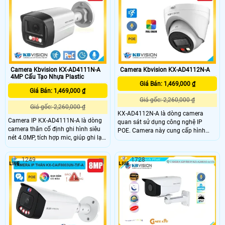
20m. Thích hợp lắp đặt trong nhà
20m và hồng ngoại 25m, kết hợp
xưởng với thân plastic
các tính năng chống ngược sáng
DWDR, chống nhiễu 2DNR, BLC, HLC,
AWB,. .
Camera Kbvision KX-AD4111N-A
Camera Kbvision KX-AD4112N-A
4MP Cấu Tạo Nhựa Plastic
Giá Bán: 1,469,000 ₫
Giá Bán: 1,469,000 ₫
Giá gốc: 2,260,000 ₫
Giá gốc: 2,260,000 ₫
KX-AD4112N-A là dòng camera
Camera IP KX-AD4111N-A là dòng
quan sát sử dụng công nghệ IP
camera thân cố định ghi hình siêu
POE. Camera này cung cấp hình
nét 4.0MP, tích hợp mic, giúp ghi lại
ảnh chất lượng 2K+ cùng với đó là
hình ảnh có âm thanh rõ ràng chân
công nghệ ánh sáng kép, giám sát
thực. Camera KX-AD4111N-A còn
ban đêm linh hoạt. Ngoài ra camera
1249
1728
tích hợp chế độ chiếu sáng kép
KX-AD4112N-A còn được nâng cao
thông minh với LED trắng và hồng
khả năng bảo vệ an ninh với trang
ngoại 30m, cùng khả năng phát
bị tính năng phát hiện người chính
hiện con người giúp bảo vệ an ninh
xác.
hiệu quả.