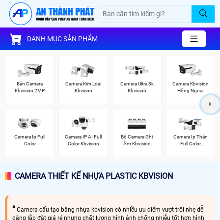
DANH MỤC SẢN PHẨM
Bán Camera
Camera Kim Loại
Camera Ultra 3k
Camera Kbvision
Kbvision 2MP
Kbvison
Kbvision
Hồng Ngoại
Camera Ip Full
Camera IP AI Full
Bộ Camera Ghi
Camera Ip Thân
Color
Color Kbvision
Âm Kbvision
Full Color
Kbvision
CAMERA THIẾT KẾ NHỰA PLASTIC KBVISION
Camera cấu tạo bằng nhựa kbvision có nhiều ưu điểm vượt trội nhẹ dễ
dàng lắp đặt giá rẻ nhưng chất lượng hình ảnh chống nhiễu tốt hơn hình