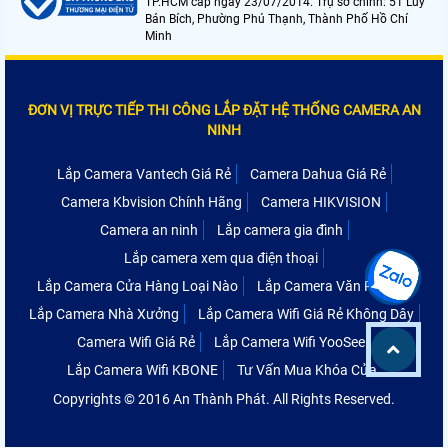
TP.HCM cấp ngày 23/07/2014. Trụ sở chính: 51 Lũy
Bán Bích, Phường Phú Thạnh, Thành Phố Hồ Chí
Minh
ĐƠN VỊ TRỰC TIẾP THI CÔNG LẮP ĐẶT HỆ THỐNG CAMERA AN
NINH
Lắp Camera Vantech Giá Rẻ
Camera Dahua Giá Rẻ
Camera Kbvision Chính Hãng
Camera HIKVISION
Camera an ninh
Lắp camera gia đình
Lắp camera xem qua điện thoại
Lắp Camera Cửa Hàng Loại Nào
Lắp Camera Văn Phòng
Lắp Camera Nhà Xưởng
Lắp Camera Wifi Giá Rẻ Không Dây
Camera Wifi Giá Rẻ
Lắp Camera Wifi YooSee
Lắp Camera Wifi KBONE
Tư Vấn Mua Khóa Cửa
Copyrights © 2016 An Thành Phát. All Rights Reserved.