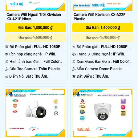
Camera Wifi Kbvision KX-A22F
Camera Wifi Ngoài Trời Kbvision
Plastic
KX-A21F Nhựa
Giá Bán: 1,400,000 ₫
Giá Bán: 1,300,000 ₫
Giá gốc: 1,700,000 ₫
Giá gốc: 1,600,000 ₫
🔆 Độ Phân giải :
FULL HD 1080P .
💯 Độ Phân giải :
FULL HD 1080P .
👍 Trang Bị Công Nghệ :
IP Wifi.
®️ Tích hợp công nghệ :
IP Wifi.
🌛 Xem Được Ban Đêm :
Full Color
🌛 Hình ảnh ban đêm :
Full Color
30m Có Màu Ban Ðêm.
30m Có Màu Ban Ðêm.
🤹 Mẫu Camera
Dome Plastic.
🤹 Cấu Tạo Camera
Thân Plastic.
️⌘ Đặt Điểm :
Thu Âm.
️☣️ Điểm Nỗi Bật :
Thu Âm.
2403
2217