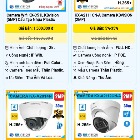
Camera Wifi KX-C51L KBvision
KX-A2111CN-A Camera KBVISION
(5MP) Cấu Tạo Nhựa Plastic
(2MP)
Giá Bán: 1,500,000 ₫
Giá Bán: 5%-35%
Giá gốc: 1,800,000 ₫
Giá gốc: liên hệ
🦉 Hình Ành Chất Lượng :
3k .
🦉 Chất lượng hình Ảnh :
FULL HD
1080P .
✳️ Công Nghệ :
IP Wifi.
🌠 Camera Công nghệ :
IP POE.
🌜 Hình ảnh ban đêm :
Full Color
🔅 Xem Được Ban Đêm :
Hồng
30m Có Màu Ban Ðêm.
Ngoại 30m Hồng Ngoại Smart IR.
⚒ Camera Theo Mẫu
Thân Plastic.
⚒ Mẫu Camera
Thân Plastic.
️➲ Ưu Điểm :
Thu Âm Và Loa.
️🔔 Khả Năng :
Thu Âm.
511
577