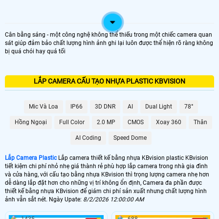
Cân bằng sáng - một công nghệ không thể thiếu trong một chiếc camera quan
sát giúp đảm bảo chất lượng hình ảnh ghi lại luôn được thể hiện rõ ràng không
bị quá chói hay quá tối
LẮP CAMERA CẤU TẠO NHỰA PLASTIC KBVISION
Mic Và Loa
IP66
3D DNR
AI
Dual Light
78°
Hồng Ngoại
Full Color
2.0 MP
CMOS
Xoay 360
Thân
AI Coding
Speed Dome
Lắp Camera Plastic
Lắp camera thiết kế bằng nhựa KBvision plastic KBvision
tiết kiệm chi phí nhỏ nhẹ giá thành rẻ phù hợp lắp camera trong nhà gia đình
và cửa hàng, với cấu tạo bằng nhựa KBvision thì trọng lượng camera nhẹ hơn
dễ dàng lắp đặt hơn cho những vị trí không ổn định, Camera đa phần được
thiết kế bằng nhựa KBvision để giám chi phí sản xuất nhưng chất lượng hình
ảnh vẫn sắt nét. Ngày Upate:
8/2/2026 12:00:00 AM
1435
688