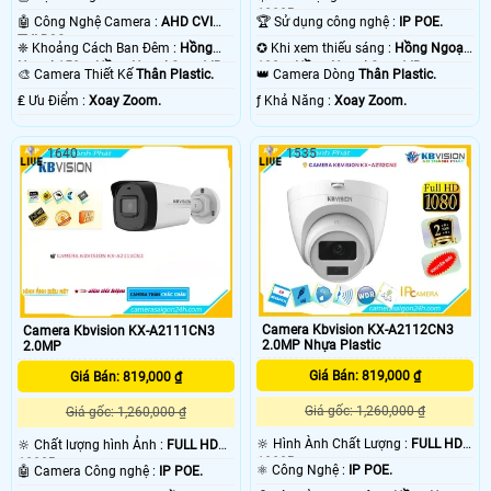
1080P .
🤖️ Công Nghệ Camera :
AHD CVI
🏆 Sử dụng công nghệ :
IP POE.
TVI BCS.
❈ Khoảng Cách Ban Đêm :
Hồng
✪ Khi xem thiếu sáng :
Hồng Ngoại
Ngoại 150m Hồng Ngoại Smart IR.
100m Hồng Ngoại Smart IR.
🎨 Camera Thiết Kế
Thân Plastic.
👑 Camera Dòng
Thân Plastic.
️₤ Ưu Điểm :
Xoay Zoom.
️ƒ Khả Năng :
Xoay Zoom.
1640
1535
Camera Kbvision KX-A2112CN3
Camera Kbvision KX-A2111CN3
2.0MP Nhựa Plastic
2.0MP
Giá Bán: 819,000 ₫
Giá Bán: 819,000 ₫
Giá gốc: 1,260,000 ₫
Giá gốc: 1,260,000 ₫
🔆 Hình Ành Chất Lượng :
FULL HD
🔆 Chất lượng hình Ảnh :
FULL HD
1080P .
1080P .
⚛️ Công Nghệ :
IP POE.
🤖️ Camera Công nghệ :
IP POE.