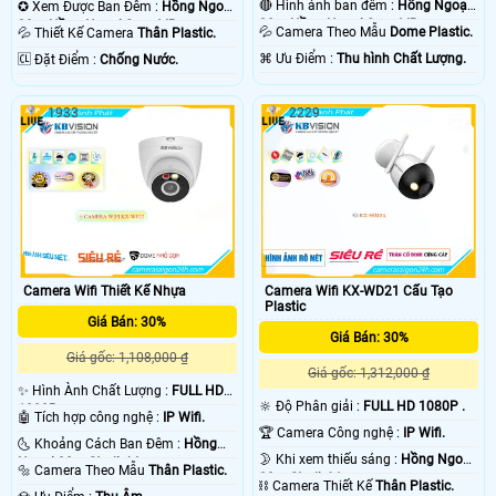
🔴 Hình ảnh ban đêm :
Hồng Ngoại
✪ Xem Được Ban Đêm :
Hồng Ngoại
30m Hồng Ngoại Smart IR.
30m Hồng Ngoại Smart IR.
💦 Camera Theo Mẫu
Dome Plastic.
💦 Thiết Kế Camera
Thân Plastic.
️⌘ Ưu Điểm :
Thu hình Chất Lượng.
️🆑 Đặt Điểm :
Chống Nước.
1933
2229
Camera Wifi KX-WD21 Cấu Tạo
Camera Wifi Thiết Kế Nhựa
Plastic
Giá Bán: 30%
Giá Bán: 30%
Giá gốc: 1,108,000 ₫
Giá gốc: 1,312,000 ₫
✨ Hình Ành Chất Lượng :
FULL HD
🔆 Độ Phân giải :
FULL HD 1080P .
1080P .
🤖️ Tích hợp công nghệ :
IP Wifi.
🏆 Camera Công nghệ :
IP Wifi.
🌜 Khoảng Cách Ban Đêm :
Hồng
🌛 Khi xem thiếu sáng :
Hồng Ngoại
Ngoại 30m Starlight.
🔩 Camera Theo Mẫu
Thân Plastic.
30m Starlight.
⛓ Camera Thiết Kế
Thân Plastic.