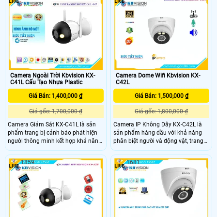
camera KX-C21L giúp bạn quan sát
dễ dàng theo dõi mọi hoạt động từ
mọi hoạt động một cách dễ dàng.
xa thông qua điện thoại di động.
Sản phẩm được thiết kế nhỏ gọn, dễ
dàng lắp đặt và cài đặt thông qua
ứng dụng di động tiện lợi
Camera Ngoài Trời Kbvision KX-
Camera Dome Wifi Kbvision KX-
C41L Cấu Tạo Nhựa Plastic
C42L
Giá Bán: 1,400,000 ₫
Giá Bán: 1,500,000 ₫
Giá gốc: 1,700,000 ₫
Giá gốc: 1,800,000 ₫
Camera Giám Sát KX-C41L là sản
Camera IP Không Dây KX-C42L là
phẩm trang bị cảnh báo phát hiện
sản phẩm hàng đầu với khả năng
người thông minh kết hợp khả năng
phân biệt người và động vật, trang
bật còi hú và đèn nhấp nháy khi
bị báo động chủ động bằng còi và
phát hiện xâm nhập Sử dụng công
đèn, đảm bảo an ninh hiệu quả. Sản
1859
1681
nghệ chip xử lý hình ảnh CMOS
phẩm có độ phân giải 4.0 MP, cho
camera thu hình ảnh màu đẹp hơn
hình ảnh sắc nét cả ngày và đêm,
xem ban đêm Full Color tới 30m.
với chất lượng màu sắc ban đêm
đặc biệt