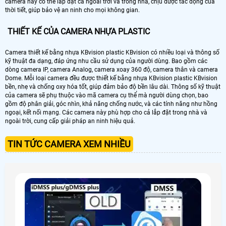
camera này có thể lắp đặt cả ngoài trời và trong nhà, chịu được tác động của
thời tiết, giúp bảo vệ an ninh cho mọi không gian.
THIẾT KẾ CỦA CAMERA NHỰA PLASTIC
Camera thiết kế bằng nhựa KBvision plastic KBvision có nhiều loại và thông số
kỹ thuật đa dạng, đáp ứng nhu cầu sử dụng của người dùng. Bao gồm các
dòng camera IP, camera Analog, camera xoay 360 độ, camera thân và camera
Dome. Mỗi loại camera đều được thiết kế bằng nhựa KBvision plastic KBvision
bền, nhẹ và chống oxy hóa tốt, giúp đảm bảo độ bền lâu dài. Thông số kỹ thuật
của camera sẽ phụ thuộc vào mã camera cụ thể mà người dùng chọn, bao
gồm độ phân giải, góc nhìn, khả năng chống nước, và các tính năng như hồng
ngoại, kết nối mạng. Các camera này phù hợp cho cả lắp đặt trong nhà và
ngoài trời, cung cấp giải pháp an ninh hiệu quả.
TIN TỨC CAMERA XEM NHIỀU