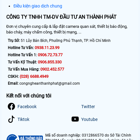
Điều kiện giao dịch chung
CÔNG TY TNHH TM-DV ĐẦU TƯ AN THÀNH PHÁT
Đơn vị chuyên cung cấp & lắp đặt camera quan sát, thiết bị báo động,
báo cháy, máy chấm công, thiết bị mạng, ...
Trụ Sở:
51 Lũy Bán Bích, Phường Phú Thạnh, TP. Hồ Chí Minh
0938.11.23.99
Hotline Tư Vấn:
0906.72.73.77
Hotline Tư Vấn 1:
0906.855.330
Tư Vấn Kỹ Thuật:
0902.452.577
Tư Vấn Mua Hàng:
(028) 6688.4949
CSKH:
Email:
congngheanthanhphat@gmail.com
Kết nối với chúng tôi
Facebook
Twitter
Tiktok
Youtube
Mã số doanh nghiệp: 0312866570 do Sở Tài Chính