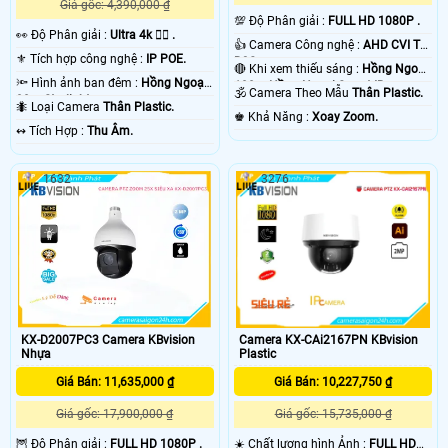
Giá gốc: 4,390,000 ₫
💯 Độ Phân giải :
FULL HD 1080P .
️👀 Độ Phân giải :
Ultra 4k 👍🏾 .
👍 Camera Công nghệ :
AHD CVI TVI
⚜️ Tích hợp công nghệ :
IP POE.
BCS.
🔴 Khi xem thiếu sáng :
Hồng Ngoại
🔦 Hình ảnh ban đêm :
Hồng Ngoại
100m Hồng Ngoại Smart IR.
🕉️ Camera Theo Mẫu
Thân Plastic.
30m Starlight.
🐜 Loại Camera
Thân Plastic.
️♚ Khả Năng :
Xoay Zoom.
️↭ Tích Hợp :
Thu Âm.
1632
3276
KX-D2007PC3 Camera KBvision
Camera KX-CAi2167PN KBvision
Nhựa
Plastic
Giá Bán: 11,635,000 ₫
Giá Bán: 10,227,750 ₫
Giá gốc: 17,900,000 ₫
Giá gốc: 15,735,000 ₫
🦉 Độ Phân giải :
FULL HD 1080P .
☀️ Chất lượng hình Ảnh :
FULL HD