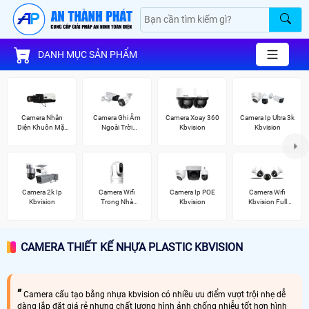
DANH MỤC SẢN PHẨM
Camera Nhận
Camera Ghi Âm
Camera Xoay 360
Camera Ip Ultra 3k
Diện Khuôn Mặt
Ngoài Trời
Kbvision
Kbvision
Kbvision
Kbvision
Camera 2k Ip
Camera Wifi
Camera Ip POE
Camera Wifi
Kbvision
Trong Nhà
Kbvision
Kbvision Full
Kbvision
Color
CAMERA THIẾT KẾ NHỰA PLASTIC KBVISION
Camera cấu tạo bằng nhựa kbvision có nhiều ưu điểm vượt trội nhẹ dễ
dàng lắp đặt giá rẻ nhưng chất lượng hình ảnh chống nhiễu tốt hơn hình