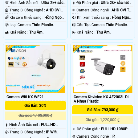
💯 Hình Ảnh Sắc nét :
Ultra 2k+ sắc
☀️ Độ Phân giải :
Ultra 2k+ sắc nét .
nét .
🤖️ Trang Bị Công Nghệ :
AHD CVI
⚛️ Camera Công nghệ :
AHD CVI TVI
TVI BCS.
BCS.
🌈 Khi xem thiếu sáng :
Hồng Ngoại
🌔 Khi xem thiếu sáng :
Hồng Ngoại
20m Starlight.
40m Starlight.
🎲 Loại Camera
Thân Plastic.
🎼️ Cấu Tạo Camera
Thân Plastic.
️🛃 Khả Năng :
Thu Âm.
️💫 Khả Năng :
Thu Âm.
1963
1874
Camera Wifi KX-WF21
Camera Kbvision KX-AF2003L-DL-
A Nhựa Plastic
Giá Bán: 30%
Giá Bán: 793,000 ₫
Giá gốc: 1,108,000 ₫
Giá gốc: 1,220,000 ₫
☀️ Hình Ảnh Sắc nét :
FULL HD
🔅 Độ Phân giải :
FULL HD 1080P .
1080P .
👍 Trang Bị Công Nghệ :
IP Wifi.
⚙ Camera Công nghệ :
IP.