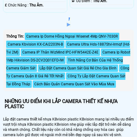
️💫 Ưu Điểm :
Thu Âm.
️₤ Chức Năng :
Thu Âm.
1
⫸
Thông Tin:
Camera Ip Dome Hồng Ngoại Wisenet 4Mp QNV-7030R
Camera Kbvision KX-CAi2203N-B
Camera Ultra Hds-1887Stvi-Irmqf (Hd-
Tvi 2M)
Camera IP Thân WizMind IPC-HFW5442E-Z4E
Camera Ip Robot
1Mp Hikvision DS-2CV2Q01EFD-IW
Tính Năng Cơ Bản Của Hệ Thống
Camera Giám Sát
Lắp Đặt Camera Quan Sát Giá Rẻ Cho Gia Đình
Công
Ty Camera Quận 8 Giá Rẻ Tốt Nhất
Công Ty Lắp Đặt Camera Quan Sát
Tại Đồng Tháp
Cách Bảo Quản Camera Quan Sát Vào Mùa Mưa
NHỮNG ƯU ĐIỂM KHI LẮP CAMERA THIẾT KẾ NHỰA
PLASTIC
Lắp đặt camera thiết kế nhựa KBvision plastic KBvision mang lại nhiều ưu điểm
vượt trội nhựa KBvision plastic KBvision nhẹ giúp việc lắp đặt trở nên dễ dàng
và nhanh chóng. Chất liệu này còn có khả năng chống oxy hóa cao giúp
camera luôn giữ được vẻ ngoài mới mẻ bền đẹp ngay cả sau khi vệ sinh.