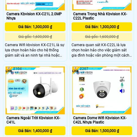
Camera Kbvision KX-C21L 2.0MP
Camera Trong Nhà Kbvision KX-
Nhựa
C22L Plastic
Giá Bán: 1,300,000 ₫
Giá Bán: 1,300,000 ₫
Giá gốc: 1,600,000 ₫
Giá gốc: 1,600,000 ₫
Camera Wifi kbvision KX-C21L là sự
Camera quan sát KX-C22L là lựa
lựa chọn hoàn hảo cho hệ thống
chọn hoàn hảo cho việc giám sát
giám sát và an ninh tại nhà hoặc
gia đình hoặc văn phòng một cách
văn phòng với độ phân giải cao,
hiệu quả và tiện lợi. Với khả năng
hình ảnh sắc nét và góc nhìn rộng,
kết nối Wifi, camera này sẽ giúp bạn
2104
2207
camera KX-C21L giúp bạn quan sát
dễ dàng theo dõi mọi hoạt động từ
mọi hoạt động một cách dễ dàng.
xa thông qua điện thoại di động.
Sản phẩm được thiết kế nhỏ gọn, dễ
dàng lắp đặt và cài đặt thông qua
ứng dụng di động tiện lợi
Camera Ngoài Trời Kbvision KX-
Camera Dome Wifi Kbvision KX-
C41L
C42L Nhựa Plastic
Giá Bán: 1,400,000 ₫
Giá Bán: 1,500,000 ₫