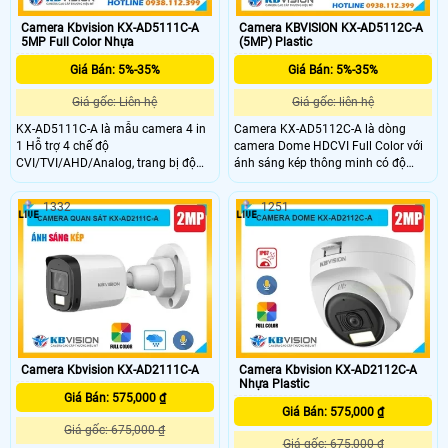
Camera Kbvision KX-AD5111C-A
Camera KBVISION KX-AD5112C-A
5MP Full Color Nhựa
(5MP) Plastic
Giá Bán: 5%-35%
Giá Bán: 5%-35%
Giá gốc: Liên hệ
Giá gốc: liên hệ
KX-AD5111C-A là mẫu camera 4 in
Camera KX-AD5112C-A là dòng
1 Hỗ trợ 4 chế độ
camera Dome HDCVI Full Color với
CVI/TVI/AHD/Analog, trang bị độ
ánh sáng kép thông minh có độ
phân giải 5MP mang đến hình ảnh
phân giải 5.0MP, cho hình ảnh sắc
sắc nét. Camera trang bị tính năng
nét cả ngày lẫn đêm. Camera có
1332
1251
nổi bật như Full Color với công nghệ
tầm xa đèn LED trắng 20m cho hình
ánh sáng kép thông minh (tầm xa
ảnh ban đêm có màu, hồng ngoại
đèn LED trắng 20m và hồng ngoại
25m, tích hợp mic và chống ngược
30m), tích hợp mic và thiết kế IP 67
sáng DWDR, giúp quan sát rõ ràng
chống chịu mưa nắng hiệu quả
trong mọi điều kiện ánh sáng, đây là
giải pháp an ninh tối ưu cho gia
đình và doanh nghiệp.
Camera Kbvision KX-AD2111C-A
Camera Kbvision KX-AD2112C-A
Nhựa Plastic
Giá Bán: 575,000 ₫
Giá Bán: 575,000 ₫
Giá gốc: 675,000 ₫
Giá gốc: 675,000 ₫