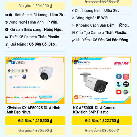
Giá gốc: 1,504,000 ₫
Giá gốc: 1,504,000 ₫
️⚡ Chất lượng hình :
Ultra 2k .
👁️‍🗨 Hình ảnh chất lượng :
Ultra 2k .
✳️ Công Nghệ :
IP Wifi.
®️ Công Nghệ Hình Ảnh :
IP Wifi.
🔅 Khoảng Cách Ban Đêm :
Hồng
🌚 Khi xem thiếu sáng :
Hồng Ngoại
Ngoại 30m Starlight.
🕸️ Cấu Tạo Camera
Thân Plastic.
30m Starlight.
👑 Thiết Kế Camera
Thân Plastic.
️✔️ Ưu Điểm :
Có Ðèn Còi Báo Động.
️📡 Khả Năng :
Có Ðèn Còi Báo
Động.
1983
2170
KBvision KX-AF5002S-DL-A Hình
KX-AF5003L-DL-A Camera
Ảnh Đẹp Nhựa
KBvision 5MP Plastic
Giá Bán: 1,215,500 ₫
Giá Bán: 1,322,750 ₫
Giá gốc: 1,870,000 ₫
Giá gốc: 2,035,000 ₫