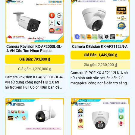
xanh đỏ và còi hú 110dB, camera
Chức năng ổn định, góc quay rộng
đảm bảo phát hiện và cảnh báo khi
3.6mm tích hợp chức năng Thu Âm
có xâm nhập
chất lượng
Camera Kbvision KX-AF2003L-DL-
Camera KBvision KX-AF2112LN-A
A-VN Cấu Tạo Nhựa Plastic
Giá Bán: 1,449,500 ₫
Giá Bán: 793,000 ₫
Giá gốc: 2,230,000 ₫
Giá gốc: 1,220,000 ₫
Camera IP POE KX-AF2112LN-A sở
Camera kbvision KX-AF2003L-DL-A-
hữu hình ảnh sắc nét lên đến 2.0
VN sử dụng công nghệ HD 2.0 MP
megapixel công nghệ đèn trợ sáng
hỗ trợ xem Full Color 40m ban đêm.
Full Color tới 30m khả năng chống
Thiết kế độc đáo cho nhà xưởng,
ngược sáng DWDR cùng thiết kế
kho hàng lắp đặt ngoài trời đảm
dome kim loại dễ dàng lắp đặt ở
1982
2145
bảo hình ảnh rõ nét. Camera
nhiều vị trí khác nhau mà không
KBVision KX-AF2003L-DL-A-VN là sự
làm ảnh hưởng đến thời tiết.
kết hợp hoàn hảo giữa độ phân giải
cao, chất lượng hình ảnh tốt và tính
năng vượt trội