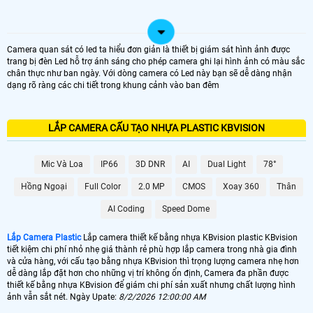
Camera quan sát có led ta hiểu đơn giản là thiết bị giám sát hình ảnh được
trang bị đèn Led hỗ trợ ánh sáng cho phép camera ghi lại hình ảnh có màu sắc
chân thực như ban ngày. Với dòng camera có Led này bạn sẽ dễ dàng nhận
dạng rõ ràng các chi tiết trong khung cảnh vào ban đêm
LẮP CAMERA CẤU TẠO NHỰA PLASTIC KBVISION
Mic Và Loa
IP66
3D DNR
AI
Dual Light
78°
Hồng Ngoại
Full Color
2.0 MP
CMOS
Xoay 360
Thân
AI Coding
Speed Dome
Lắp Camera Plastic
Lắp camera thiết kế bằng nhựa KBvision plastic KBvision
tiết kiệm chi phí nhỏ nhẹ giá thành rẻ phù hợp lắp camera trong nhà gia đình
và cửa hàng, với cấu tạo bằng nhựa KBvision thì trọng lượng camera nhẹ hơn
dễ dàng lắp đặt hơn cho những vị trí không ổn định, Camera đa phần được
thiết kế bằng nhựa KBvision để giám chi phí sản xuất nhưng chất lượng hình
ảnh vẫn sắt nét. Ngày Upate:
8/2/2026 12:00:00 AM