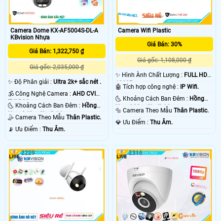
Camera Dome KX-AF5004S-DL-A
Camera Wifi Plastic
KBvision Nhựa
Giá Bán: 30%
Giá Bán: 1,322,750 ₫
Giá gốc: 1,108,000 ₫
Giá gốc: 2,035,000 ₫
✨ Hình Ành Chất Lượng :
FULL HD
✨ Độ Phân giải :
Ultra 2k+ sắc nét .
1080P .
🤖️ Tích hợp công nghệ :
IP Wifi.
🕉️ Công Nghệ Camera :
AHD CVI
🌜 Khoảng Cách Ban Đêm :
Hồng
TVI BCS.
🌜 Khoảng Cách Ban Đêm :
Hồng
Ngoại 30m Starlight.
🔩 Camera Theo Mẫu
Thân Plastic.
Ngoại 40m Starlight.
🤹 Camera Theo Mẫu
Thân Plastic.
️💎 Ưu Điểm :
Thu Âm.
️📡 Ưu Điểm :
Thu Âm.
2229
2316