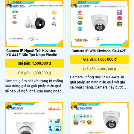
2402
2217
detection) bằng cách nhận dạng
toàn ngôi nhà hoặc công ty. Sử
người. Với công nghệ chống ngược
dụng công nghệ hiện đại, dễ dàng
sáng DWDR, camera này hoạt động
lắp đặt và sử dụng an toàn
hiệu quả trong các môi trường
ngoài trời. Hình ảnh được xử lý
nhanh chóng với H
Camera IP Ngoài Trời Kbvision
Camera IP Wifi Kbvision KX-A42F
KX-A41F Cấu Tạo Nhựa Plastic
Giá Bán: 1,600,000 ₫
Giá Bán: 1,500,000 ₫
Giá gốc: 1,900,000 ₫
Giá gốc: 1,800,000 ₫
Camera không dây IP KX-A42F là
Camera giám sát với trang bị chống
giải pháp an ninh hiệu quả với giá
báo động giả là giải pháp hiệu quả
cả phải chăng. Camera này được
để bảo vệ ngôi nhà, cửa hàng hoặc
thiết kế nhỏ gọn, dễ dàng lắp đặt và
văn phòng của bạn. Thiết bị này có
sử dụng. Với chất lượng hình ảnh
khả năng phân biệt người và xe với
sắc nét và khả năng giám sát từ xa
1602
1933
các yếu tố gây báo động giả như vật
thông qua ứng dụng di động, KX-
nuôi, lá cây, tránh tình trạng báo
A42F giúp bạn bảo vệ nhà cửa, cửa
động không cần thiết
hàng một cách hiệu quả