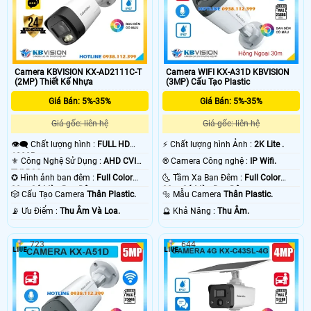
Camera KBVISION KX-AD2111C-T
Camera WIFI KX-A31D KBVISION
(2MP) Thiết Kế Nhựa
(3MP) Cấu Tạo Plastic
Giá Bán: 5%-35%
Giá Bán: 5%-35%
Giá gốc: liên hệ
Giá gốc: liên hệ
👁️‍🗨 Chất lượng hình :
FULL HD
️⚡ Chất lượng hình Ảnh :
2K Lite .
1080P .
⚜️ Công Nghệ Sử Dụng :
AHD CVI
®️ Camera Công nghệ :
IP Wifi.
TVI BCS.
✪ Hình ảnh ban đêm :
Full Color
🌜 Tầm Xa Ban Đêm :
Full Color
30m Có Màu Ban Ðêm.
30m Có Màu Ban Ðêm.
🎲 Cấu Tạo Camera
Thân Plastic.
🔩 Mẫu Camera
Thân Plastic.
️📡 Ưu Điểm :
Thu Âm Và Loa.
️🔮 Khả Năng :
Thu Âm.
723
644