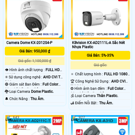
Camera Dome KX-2012S4-P
KBvision KX-AD2111L-A Sắc Nét
Nhựa Plastic
Giá Bán: 950,000 ₫
Giá Bán: 5%-35%
Giá gốc: 1,100,000 ₫
Giá gốc:
👁 Hình ảnh chất lượng :
FULL HD
🔅 Chất lượng hình :
FULL HD 1080P
1080P .
✳️ Sử dụng công nghệ :
AHD CVI TVI
.
🏆 Công Nghệ Sử Dụng :
AHD CVI
BCS.
🔴 Giám sát Ban Đêm :
Full Color
TVI BCS.
❂ Hình ảnh ban đêm :
Full Color
20m Có Màu Ban Ðêm.
🐉️ Loại Camera
Dome Plastic.
20m Có Màu Ban Ðêm.
🕉️ Loại Camera
Thân Plastic.
️🔔 Chức Năng :
Thu Âm.
️🛃 Điểm Nỗi Bật :
Thu Âm.
643
927