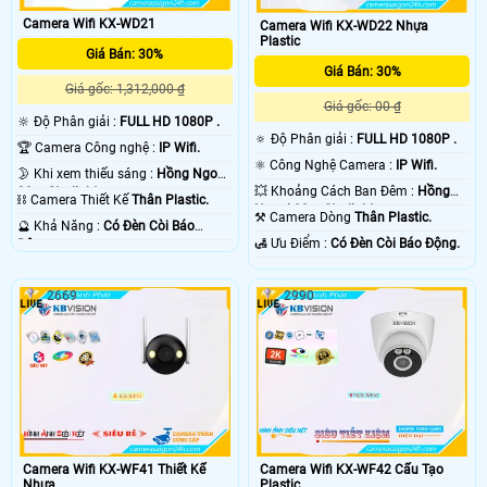
Camera Wifi KX-WD21
Camera Wifi KX-WD22 Nhựa
Plastic
Giá Bán: 30%
Giá Bán: 30%
Giá gốc: 1,312,000 ₫
Giá gốc: 00 ₫
🔆 Độ Phân giải :
FULL HD 1080P .
🔅 Độ Phân giải :
FULL HD 1080P .
🏆 Camera Công nghệ :
IP Wifi.
⚛️ Công Nghệ Camera :
IP Wifi.
🌛 Khi xem thiếu sáng :
Hồng Ngoại
💥 Khoảng Cách Ban Đêm :
Hồng
30m Starlight.
⛓ Camera Thiết Kế
Thân Plastic.
Ngoại 30m Starlight.
⚒ Camera Dòng
Thân Plastic.
️🔮 Khả Năng :
Có Ðèn Còi Báo
️🛃 Ưu Điểm :
Có Ðèn Còi Báo Động.
Động.
2669
2990
Camera Wifi KX-WF41 Thiết Kế
Camera Wifi KX-WF42 Cấu Tạo
Nhựa
Plastic