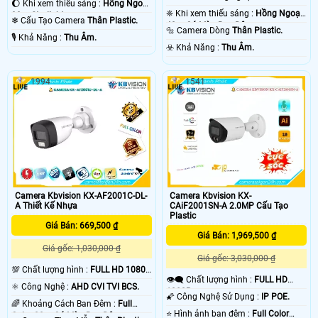
🌔 Khi xem thiếu sáng :
Hồng Ngoại
❈ Khi xem thiếu sáng :
Hồng Ngoại
30m Starlight.
❄ Cấu Tạo Camera
Thân Plastic.
40m Có Màu Ban Đêm.
🔩 Camera Dòng
Thân Plastic.
️🎙 Khả Năng :
Thu Âm.
️☣️ Khả Năng :
Thu Âm.
1994
1541
Camera Kbvision KX-AF2001C-DL-
Camera Kbvision KX-
A Thiết Kế Nhựa
CAiF2001SN-A 2.0MP Cấu Tạo
Plastic
Giá Bán: 669,500 ₫
Giá Bán: 1,969,500 ₫
Giá gốc: 1,030,000 ₫
Giá gốc: 3,030,000 ₫
💯 Chất lượng hình :
FULL HD 1080P
👁️‍🗨 Chất lượng hình :
FULL HD
.
⚛️ Công Nghệ :
AHD CVI TVI BCS.
1080P .
🌠 Công Nghệ Sử Dụng :
IP POE.
🌈 Khoảng Cách Ban Đêm :
Full
⭐ Hình ảnh ban đêm :
Full Color
Color 20m Có Màu Ban Đêm.