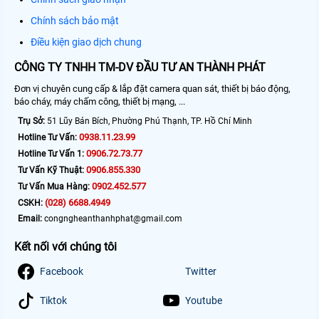
Chính sách bảo mật
Điều kiện giao dịch chung
CÔNG TY TNHH TM-DV ĐẦU TƯ AN THÀNH PHÁT
Đơn vị chuyên cung cấp & lắp đặt camera quan sát, thiết bị báo động,
báo cháy, máy chấm công, thiết bị mạng, ...
Trụ Sở:
51 Lũy Bán Bích, Phường Phú Thạnh, TP. Hồ Chí Minh
0938.11.23.99
Hotline Tư Vấn:
0906.72.73.77
Hotline Tư Vấn 1:
0906.855.330
Tư Vấn Kỹ Thuật:
0902.452.577
Tư Vấn Mua Hàng:
(028) 6688.4949
CSKH:
Email:
congngheanthanhphat@gmail.com
Kết nối với chúng tôi
Facebook
Twitter
Tiktok
Youtube