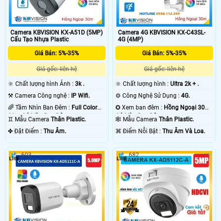
Camera KBVISION KX-A51D (5MP)
Camera 4G KBVISION KX-C43SL-
Cấu Tạo Nhựa Plastic
4G (4MP)
Giá Bán: 5%-35%
Giá Bán: 5%-35%
Giá gốc: liên hệ
Giá gốc: liên hệ
🔆 Chất lượng hình Ảnh :
3k .
🔆 Chất lượng hình :
Ultra 2k + .
⚒ Camera Công nghệ :
IP Wifi.
⚙ Công Nghệ Sử Dụng :
4G.
🌈 Tầm Nhìn Ban Đêm :
Full Color
✪ Xem ban đêm :
Hồng Ngoại 30m
30m Có Màu Ban Ðêm.
Có Màu Ban Ðêm.
♊ Mẫu Camera
Thân Plastic.
🕸️ Mẫu Camera
Thân Plastic.
️✤ Đặt Điểm :
Thu Âm.
️⌘ Điểm Nỗi Bật :
Thu Âm Và Loa.
603
682