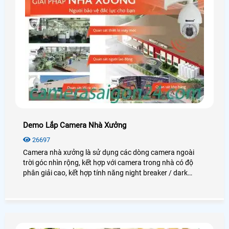
Demo Lắp Camera Nhà Xưởng
26697
Camera nhà xưởng là sử dụng các dòng camera ngoài
trời góc nhìn rộng, kết hợp với camera trong nhà có độ
phân giải cao, kết hợp tính năng night breaker / dark
fighter để quan sát thật rõ nét vào ban đêm. Giám sát khu
vực lối ra vào, khu vực soát vé xe máy. Giám sát khu vực
máy chấm công (quản lý ra vào). Giám sát toàn khu vực
trạm bảo vệ