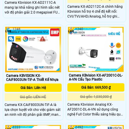
Camera Kbvision KX-AD2111C-A
Camera KX-AD2112C-A chính hãng
mang lại khả năng ghi hình sắc nét
Kbvision hỗ trợ 4 chế độ kết nối:
với độ phân giải 2.0 megapixel FULL
CVI/TVI/AHD/Analog, hỗ trợ ghi
HD 1080P. Chống Ngược Sáng
hình sắc nét 1080P. Camera
DWDR, xem hình ban đêm sáng đẹp
Kbvision KX-AD2112C-A còn trang
với Full Color trong khoảng cách
1248
1240
bị thêm đèn led trắng có tầm xa
20m. Thích hợp lắp đặt trong nhà
20m và hồng ngoại 25m, kết hợp
xưởng với thân plastic
các tính năng chống ngược sáng
DWDR, chống nhiễu 2DNR, BLC, HLC,
AWB,. .
Camera KBvision KX-AF2001C-DL-
Camera KBVISION KX-
A-VN Cấu Tạo Plastic
CAiF8003UN-TiF-A Thiết Kế Nhựa
Giá Bán: 669,500 ₫
Giá Bán: Liên Hệ
Giá gốc: 1,030,000 ₫
Giá gốc: LIÊN HỆ
Camera Kbvision Analog KX-
Camera KX-CAiF8003UN-TiF-A là
AF2001C-DL-A-VN sử dụng công
lựa chọn tuyệt vời cho việc giám sát
nghệ Full Color thiếu sáng hiệu quả
an ninh với độ phân giải 8MP, mang
ở khoảng cách 20m ban đêm được
lại hình ảnh rõ nét. Với khả năng
Thiết kế thẩm mỹ chất lượng cao với
báo động chủ động bằng đèn led
2223
2492
công nghệ AHD CVI TVI BCS HD