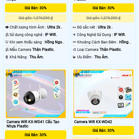
Giá Bán: 30%
Giá Bán: 30%
Giá gốc: 1,376,000 ₫
Giá gốc: 1,376,000 ₫
👁 Chất lượng hình Ảnh :
Ultra 2k .
️👀 Độ sắc nét :
Ultra 2k .
🕉️ Sử dụng công nghệ :
IP Wifi.
⚜️ Công Nghệ Sử Dụng :
IP Wifi.
💡 Khi xem thiếu sáng :
Hồng Ngoại
🔦 Khoảng Cách Ban Đêm :
Hồng
30m Starlight.
Ngoại 30m Starlight.
🕉️ Mẫu Camera
Thân Plastic.
🎨 Loại Camera
Thân Plastic.
️👮 Khả Năng :
Thu Âm.
️💫 Ưu Điểm :
Thu Âm.
2623
2107
Camera Wifi KX-WD41 Cấu Tạo
Camera Wifi KX-WD42
Nhựa Plastic
Giá Bán: 30%
Giá Bán: 30%