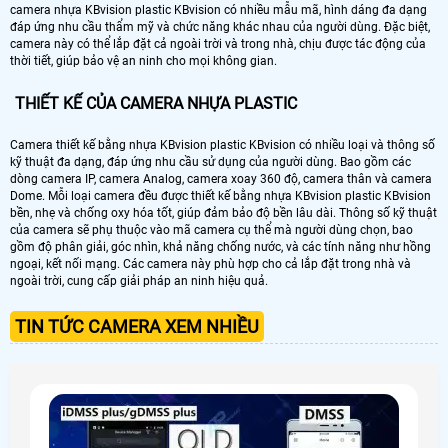
camera nhựa KBvision plastic KBvision có nhiều mẫu mã, hình dáng đa dạng
đáp ứng nhu cầu thẩm mỹ và chức năng khác nhau của người dùng. Đặc biệt,
camera này có thể lắp đặt cả ngoài trời và trong nhà, chịu được tác động của
thời tiết, giúp bảo vệ an ninh cho mọi không gian.
THIẾT KẾ CỦA CAMERA NHỰA PLASTIC
Camera thiết kế bằng nhựa KBvision plastic KBvision có nhiều loại và thông số
kỹ thuật đa dạng, đáp ứng nhu cầu sử dụng của người dùng. Bao gồm các
dòng camera IP, camera Analog, camera xoay 360 độ, camera thân và camera
Dome. Mỗi loại camera đều được thiết kế bằng nhựa KBvision plastic KBvision
bền, nhẹ và chống oxy hóa tốt, giúp đảm bảo độ bền lâu dài. Thông số kỹ thuật
của camera sẽ phụ thuộc vào mã camera cụ thể mà người dùng chọn, bao
gồm độ phân giải, góc nhìn, khả năng chống nước, và các tính năng như hồng
ngoại, kết nối mạng. Các camera này phù hợp cho cả lắp đặt trong nhà và
ngoài trời, cung cấp giải pháp an ninh hiệu quả.
TIN TỨC CAMERA XEM NHIỀU