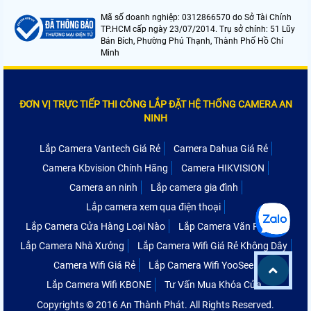
Mã số doanh nghiệp: 0312866570 do Sở Tài Chính
TP.HCM cấp ngày 23/07/2014. Trụ sở chính: 51 Lũy
Bán Bích, Phường Phú Thạnh, Thành Phố Hồ Chí
Minh
ĐƠN VỊ TRỰC TIẾP THI CÔNG LẮP ĐẶT HỆ THỐNG CAMERA AN
NINH
Lắp Camera Vantech Giá Rẻ
Camera Dahua Giá Rẻ
Camera Kbvision Chính Hãng
Camera HIKVISION
Camera an ninh
Lắp camera gia đình
Lắp camera xem qua điện thoại
Lắp Camera Cửa Hàng Loại Nào
Lắp Camera Văn Phòng
Lắp Camera Nhà Xưởng
Lắp Camera Wifi Giá Rẻ Không Dây
Camera Wifi Giá Rẻ
Lắp Camera Wifi YooSee
Lắp Camera Wifi KBONE
Tư Vấn Mua Khóa Cửa
Copyrights © 2016 An Thành Phát. All Rights Reserved.