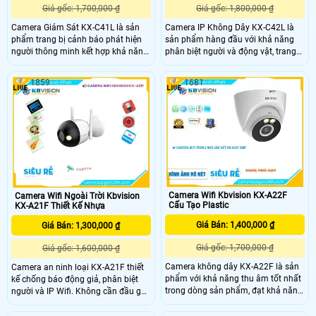
Giá gốc: 1,700,000 ₫
Giá gốc: 1,800,000 ₫
Camera Giám Sát KX-C41L là sản
Camera IP Không Dây KX-C42L là
phẩm trang bị cảnh báo phát hiện
sản phẩm hàng đầu với khả năng
người thông minh kết hợp khả năng
phân biệt người và động vật, trang
bật còi hú và đèn nhấp nháy khi
bị báo động chủ động bằng còi và
phát hiện xâm nhập Sử dụng công
đèn, đảm bảo an ninh hiệu quả. Sản
1859
1681
nghệ chip xử lý hình ảnh CMOS
phẩm có độ phân giải 4.0 MP, cho
camera thu hình ảnh màu đẹp hơn
hình ảnh sắc nét cả ngày và đêm,
xem ban đêm Full Color tới 30m.
với chất lượng màu sắc ban đêm
đặc biệt
Camera Wifi Kbvision KX-A22F
Camera Wifi Ngoài Trời Kbvision
Cấu Tạo Plastic
KX-A21F Thiết Kế Nhựa
Giá Bán: 1,400,000 ₫
Giá Bán: 1,300,000 ₫
Giá gốc: 1,700,000 ₫
Giá gốc: 1,600,000 ₫
Camera không dây KX-A22F là sản
Camera an ninh loại KX-A21F thiết
phẩm với khả năng thu âm tốt nhất
kế chống báo động giả, phân biệt
trong dòng sản phẩm, đạt khả năng
người và IP Wifi. Không cần đầu ghi
đáng kinh ngạc trong việc chống
vì có khe cắm thẻ nhớ Micro SD tích
cảnh báo chuyển động giả (motion
hợp. Tính năng tiên tiến giúp giữ an