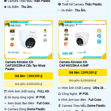
👑 Camera Theo Mẫu
Thân Plastic.
30m Hồng Ngoại SMD.
🐉️ Thiết Kế Camera
Thân Plastic.
️♚ Ưu Điểm :
Thu Âm.
️✨ Ưu Điểm :
Thu Âm.
1575
1418
Camera Kbvision KX-
Camera Kbvision KX-
CAiF2002SN-A Cấu Tạo Nhựa
CAiF4002SN-A 4.0MP
Plastic
Giá Bán: 2,099,500 ₫
Giá Bán: 1,969,500 ₫
Giá gốc: 3,230,000 ₫
Giá gốc: 3,030,000 ₫
️👀 Hình Ành Chất Lượng :
Ultra 2k +
🦉 Hình ảnh chất lượng :
FULL HD
.
👍 Công Nghệ :
IP POE.
1080P .
🕉️ Sử dụng công nghệ :
IP POE.
❈ Hình ảnh ban đêm :
Full Color
🔅 Xem Được Ban Đêm :
Full Color
30m Có Màu Ban Ðêm.
🗜️ Camera Theo Mẫu
Dome Plastic.
30m Hồng Ngoại SMD.
💢 Camera Dòng
Dome Plastic.