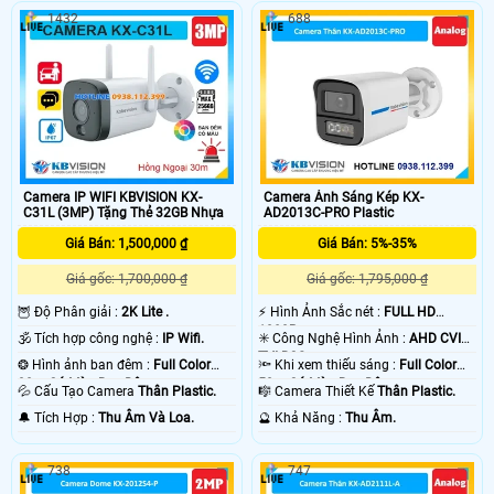
1432
688
Camera IP WIFI KBVISION KX-
Camera Ánh Sáng Kép KX-
C31L (3MP) Tặng Thẻ 32GB Nhựa
AD2013C-PRO Plastic
Giá Bán: 1,500,000 ₫
Giá Bán: 5%-35%
Giá gốc: 1,700,000 ₫
Giá gốc: 1,795,000 ₫
🦉 Độ Phân giải :
2K Lite .
️⚡ Hình Ảnh Sắc nét :
FULL HD
1080P .
🕉️ Tích hợp công nghệ :
IP Wifi.
✳️ Công Nghệ Hình Ảnh :
AHD CVI
TVI BCS.
❂ Hình ảnh ban đêm :
Full Color
🔦 Khi xem thiếu sáng :
Full Color
30m Có Màu Ban Ðêm.
50m Có Màu Ban Ðêm.
💦 Cấu Tạo Camera
Thân Plastic.
🎼️ Camera Thiết Kế
Thân Plastic.
️🔔 Tích Hợp :
Thu Âm Và Loa.
️🔮 Khả Năng :
Thu Âm.
738
747