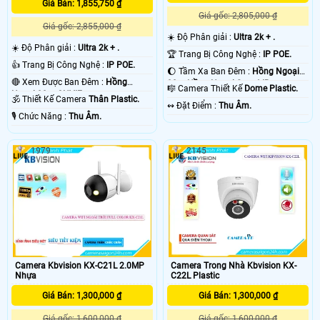
Giá Bán: 1,855,750 ₫
Giá gốc: 2,805,000 ₫
Giá gốc: 2,855,000 ₫
☀️ Độ Phân giải :
Ultra 2k + .
☀️ Độ Phân giải :
Ultra 2k + .
🏆 Trang Bị Công Nghệ :
IP POE.
👍 Trang Bị Công Nghệ :
IP POE.
🌔 Tầm Xa Ban Đêm :
Hồng Ngoại
🔴 Xem Được Ban Đêm :
Hồng
30m Hồng Ngoại Smart IR.
🎼️ Camera Thiết Kế
Dome Plastic.
Ngoại 30m ONVIF.
🕉️ Thiết Kế Camera
Thân Plastic.
️↭ Đặt Điểm :
Thu Âm.
️🎙 Chức Năng :
Thu Âm.
1979
2145
Camera Kbvision KX-C21L 2.0MP
Camera Trong Nhà Kbvision KX-
Nhựa
C22L Plastic
Giá Bán: 1,300,000 ₫
Giá Bán: 1,300,000 ₫
Giá gốc: 1,600,000 ₫
Giá gốc: 1,600,000 ₫