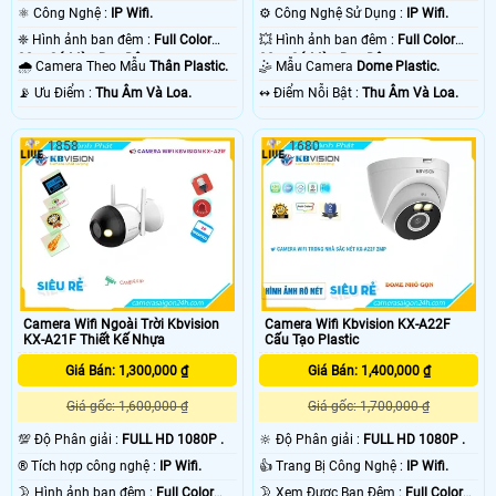
⚛️ Công Nghệ :
IP Wifi.
⚙ Công Nghệ Sử Dụng :
IP Wifi.
❈ Hình ảnh ban đêm :
Full Color
💥 Hình ảnh ban đêm :
Full Color
30m Có Màu Ban Ðêm.
30m Có Màu Ban Ðêm.
🌧️ Camera Theo Mẫu
Thân Plastic.
🤹 Mẫu Camera
Dome Plastic.
️📡 Ưu Điểm :
Thu Âm Và Loa.
️↭ Điểm Nỗi Bật :
Thu Âm Và Loa.
1858
1680
Camera Wifi Kbvision KX-A22F
Camera Wifi Ngoài Trời Kbvision
Cấu Tạo Plastic
KX-A21F Thiết Kế Nhựa
Giá Bán: 1,400,000 ₫
Giá Bán: 1,300,000 ₫
Giá gốc: 1,700,000 ₫
Giá gốc: 1,600,000 ₫
🔆 Độ Phân giải :
FULL HD 1080P .
💯 Độ Phân giải :
FULL HD 1080P .
👍 Trang Bị Công Nghệ :
IP Wifi.
®️ Tích hợp công nghệ :
IP Wifi.
🌛 Xem Được Ban Đêm :
Full Color
🌛 Hình ảnh ban đêm :
Full Color