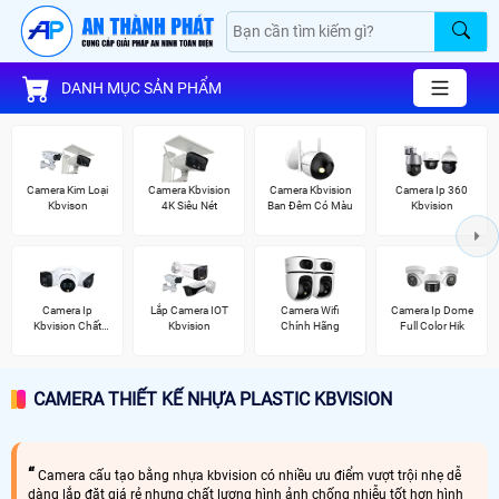
DANH MỤC SẢN PHẨM
Camera Kim Loại
Camera Kbvision
Camera Kbvision
Camera Ip 360
Kbvison
4K Siêu Nét
Ban Đêm Có Màu
Kbvision
Camera Ip
Lắp Camera IOT
Camera Wifi
Camera Ip Dome
Kbvision Chất
Kbvision
Chính Hãng
Full Color Hik
Lượng
CAMERA THIẾT KẾ NHỰA PLASTIC KBVISION
Camera cấu tạo bằng nhựa kbvision có nhiều ưu điểm vượt trội nhẹ dễ
dàng lắp đặt giá rẻ nhưng chất lượng hình ảnh chống nhiễu tốt hơn hình