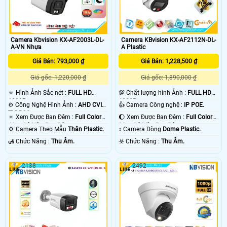
Camera Kbvision KX-AF2003L-DL-
Camera KBvision KX-AF2112N-DL-
A-VN Nhựa
A Plastic
Giá Bán: 793,000 ₫
Giá Bán: 1,228,500 ₫
Giá gốc: 1,220,000 ₫
Giá gốc: 1,890,000 ₫
🔅 Hình Ảnh Sắc nét :
FULL HD
💯 Chất lượng hình Ảnh :
FULL HD
1080P .
1080P .
⚙ Công Nghệ Hình Ảnh :
AHD CVI
👍 Camera Công nghệ :
IP POE.
TVI BCS.
🔅 Xem Được Ban Đêm :
Full Color
🌔 Xem Được Ban Đêm :
Full Color
40m Có Màu Ban Ðêm.
30m Có Màu Ban Ðêm.
💢 Camera Theo Mẫu
Thân Plastic.
↕️ Camera Dòng
Dome Plastic.
️🛃 Chức Năng :
Thu Âm.
️☣️ Chức Năng :
Thu Âm.
2138
2492