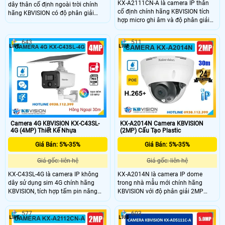
KX-A2111CN-A là camera IP thân
dây thân cố định ngoài trời chính
cố định chính hãng KBVISION tích
hãng KBVISION có độ phân giải
hợp micro ghi âm và độ phân giải
5MP cho hình ảnh sắc nét. Camera
2MP cho hình ảnh rõ nét. Camera
hỗ trợ hồng ngoại 30m, ánh sáng
hỗ trợ hồng ngoại ban đêm lên đến
kép Full Color, tích hợp mic ghi âm,
643
511
30m, tính năng phát hiện người, đạt
khe cắm thẻ nhớ lên đến 256GB,
chuẩn chống nước IP67 và cấp
phân biệt người và xe thông minh.
nguồn qua POE tiện lợi. Đây là lựa
Với chuẩn chống nước IP67 và mức
chọn lắp đặt ngoài trời hiệu quả giá
giá rẻ, KX-A51D là lựa chọn lý tưởng
rẻ, phù hợp cho mọi gia đình, cửa
để bảo vệ không gian ngoài trời.
hàng, hoặc văn phòng.
Camera 4G KBVISION KX-C43SL-
KX-A2014N Camera KBVISION
4G (4MP) Thiết Kế Nhựa
(2MP) Cấu Tạo Plastic
Giá Bán: 5%-35%
Giá Bán: 5%-35%
Giá gốc: liên hệ
Giá gốc: liên hệ
KX-C43SL-4G là camera IP không
KX-A2014N là camera IP dome
dây sử dụng sim 4G chính hãng
trong nhà mẫu mới chính hãng
KBVISION, tích hợp tấm pin năng
KBVISION với độ phân giải 2MP
lượng mặt trời tiện lợi. Camera có
mang đến hình ảnh sắc nét và chi
độ phân giải 4MP, hỗ trợ đàm thoại
tiết. Camera hỗ trợ hồng ngoại lên
577
603
2 chiều với mic và loa tích hợp, cho
đến 30m, chuẩn nén H.265+ giúp