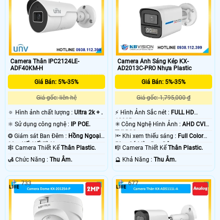
Camera Thân IPC2124LE-
Camera Ánh Sáng Kép KX-
ADF40KM-H
AD2013C-PRO Nhựa Plastic
Giá Bán: 5%-35%
Giá Bán: 5%-35%
Giá gốc: liên hệ
Giá gốc: 1,795,000 ₫
🔅 Hình ảnh chất lượng :
Ultra 2k + .
️⚡ Hình Ảnh Sắc nét :
FULL HD
1080P .
⚛️ Sử dụng công nghệ :
IP POE.
✳️ Công Nghệ Hình Ảnh :
AHD CVI
TVI BCS.
❂ Giám sát Ban Đêm :
Hồng Ngoại
🔦 Khi xem thiếu sáng :
Full Color
30m Kết Nối Từ Xa.
50m Có Màu Ban Ðêm.
🕸️ Camera Thiết Kế
Thân Plastic.
🎼️ Camera Thiết Kế
Thân Plastic.
️🛃 Chức Năng :
Thu Âm.
️🔮 Khả Năng :
Thu Âm.
733
677