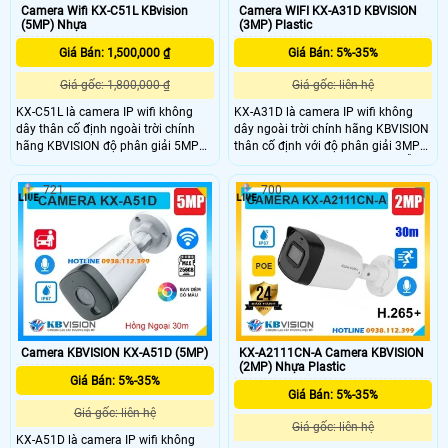
Camera Wifi KX-C51L KBvision
Camera WIFI KX-A31D KBVISION
(5MP) Nhựa
(3MP) Plastic
Giá Bán: 1,500,000 ₫
Giá Bán: 5%-35%
Giá gốc: 1,800,000 ₫
Giá gốc: liên hệ
KX-C51L là camera IP wifi không
KX-A31D là camera IP wifi không
dây thân cố định ngoài trời chính
dây ngoài trời chính hãng KBVISION
hãng KBVISION độ phân giải 5MP
thân cố định với độ phân giải 3MP
cho hình ảnh sắc nét. Camera tích
cho hình ảnh sắc nét. Camera hỗ trợ
hợp hồng ngoại 30m, ánh sáng kép
hồng ngoại 30m, ánh sáng kép Full
721
700
full color, đàm thoại 2 chiều, khe
Color, tích hợp mic ghi âm, khe cắm
cắm thẻ nhớ 256GB, phát hiện người
thẻ nhớ đến 256GB, tích hợp công
và xe, hỗ trợ báo động thông minh.
nghệ phân biệt người và xe. Với
Với chuẩn chống nước IP67, KX-
chuẩn chống nước IP67 giá rẻ
C51L là lựa chọn camera giá rẻ
camera KX-A31D là lựa chọn lý
nhưng đầy đủ tính năng cho nhu
tưởng cho nhu cầu giám sát an ninh
cầu an ninh ngoài trời.
ngoài trời.
Camera KBVISION KX-A51D (5MP)
KX-A2111CN-A Camera KBVISION
(2MP) Nhựa Plastic
Giá Bán: 5%-35%
Giá Bán: 5%-35%
Giá gốc: liên hệ
Giá gốc: liên hệ
KX-A51D là camera IP wifi không