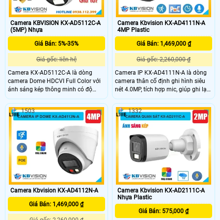
Camera KBVISION KX-AD5112C-A
Camera Kbvision KX-AD4111N-A
(5MP) Nhựa
4MP Plastic
Giá Bán: 5%-35%
Giá Bán: 1,469,000 ₫
Giá gốc: liên hệ
Giá gốc: 2,260,000 ₫
Camera KX-AD5112C-A là dòng
Camera IP KX-AD4111N-A là dòng
camera Dome HDCVI Full Color với
camera thân cố định ghi hình siêu
ánh sáng kép thông minh có độ
nét 4.0MP, tích hợp mic, giúp ghi lại
phân giải 5.0MP, cho hình ảnh sắc
hình ảnh có âm thanh rõ ràng chân
nét cả ngày lẫn đêm. Camera có
thực. Camera KX-AD4111N-A còn
1503
1332
tầm xa đèn LED trắng 20m cho hình
tích hợp chế độ chiếu sáng kép
ảnh ban đêm có màu, hồng ngoại
thông minh với LED trắng và hồng
25m, tích hợp mic và chống ngược
ngoại 30m, cùng khả năng phát
sáng DWDR, giúp quan sát rõ ràng
hiện con người giúp bảo vệ an ninh
trong mọi điều kiện ánh sáng, đây là
hiệu quả.
giải pháp an ninh tối ưu cho gia
đình và doanh nghiệp.
Camera Kbvision KX-AD4112N-A
Camera Kbvision KX-AD2111C-A
Nhựa Plastic
Giá Bán: 1,469,000 ₫
Giá Bán: 575,000 ₫
Giá gốc: 2,260,000 ₫