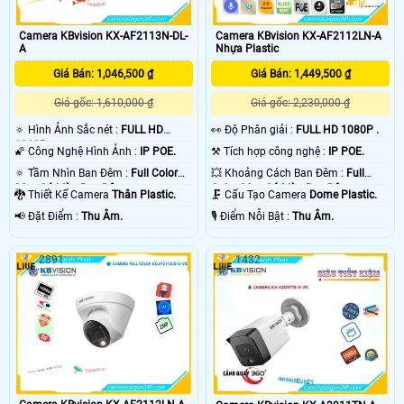
Camera KBvision KX-AF2112LN-A
Camera KBvision KX-AF2113N-DL-
Nhựa Plastic
A
Giá Bán: 1,449,500 ₫
Giá Bán: 1,046,500 ₫
Giá gốc: 2,230,000 ₫
Giá gốc: 1,610,000 ₫
️👀 Độ Phân giải :
FULL HD 1080P .
🔅 Hình Ảnh Sắc nét :
FULL HD
1080P .
⚒ Tích hợp công nghệ :
IP POE.
🌠 Công Nghệ Hình Ảnh :
IP POE.
💥 Khoảng Cách Ban Đêm :
Full
🔅 Tầm Nhìn Ban Đêm :
Full Color
Color 30m Có Màu Ban Ðêm.
30m Có Màu Ban Ðêm.
🗜️ Cấu Tạo Camera
Dome Plastic.
🐉️ Thiết Kế Camera
Thân Plastic.
️🎙 Điểm Nỗi Bật :
Thu Âm.
️📢 Đặt Điểm :
Thu Âm.
2891
1432