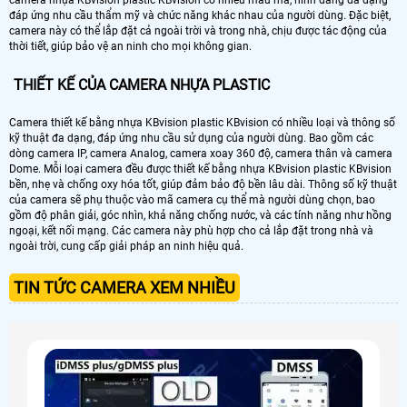
đáp ứng nhu cầu thẩm mỹ và chức năng khác nhau của người dùng. Đặc biệt,
camera này có thể lắp đặt cả ngoài trời và trong nhà, chịu được tác động của
thời tiết, giúp bảo vệ an ninh cho mọi không gian.
THIẾT KẾ CỦA CAMERA NHỰA PLASTIC
Camera thiết kế bằng nhựa KBvision plastic KBvision có nhiều loại và thông số
kỹ thuật đa dạng, đáp ứng nhu cầu sử dụng của người dùng. Bao gồm các
dòng camera IP, camera Analog, camera xoay 360 độ, camera thân và camera
Dome. Mỗi loại camera đều được thiết kế bằng nhựa KBvision plastic KBvision
bền, nhẹ và chống oxy hóa tốt, giúp đảm bảo độ bền lâu dài. Thông số kỹ thuật
của camera sẽ phụ thuộc vào mã camera cụ thể mà người dùng chọn, bao
gồm độ phân giải, góc nhìn, khả năng chống nước, và các tính năng như hồng
ngoại, kết nối mạng. Các camera này phù hợp cho cả lắp đặt trong nhà và
ngoài trời, cung cấp giải pháp an ninh hiệu quả.
TIN TỨC CAMERA XEM NHIỀU