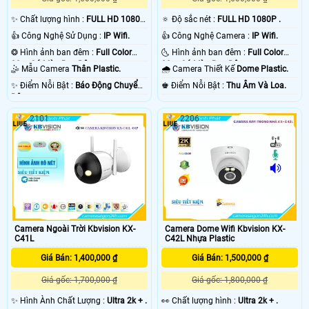
✨ Chất lượng hình :
FULL HD 1080P
🔅 Độ sắc nét :
FULL HD 1080P .
.
👍 Công Nghệ Sử Dụng :
IP Wifi.
👍 Công Nghệ Camera :
IP Wifi.
❂ Hình ảnh ban đêm :
Full Color
🌜 Hình ảnh ban đêm :
Full Color
30m Có Màu Ban Ðêm.
30m Có Màu Ban Ðêm.
🤹 Mẫu Camera
Thân Plastic.
🌧️ Camera Thiết Kế
Dome Plastic.
️✨ Điểm Nỗi Bật :
Báo Động Chuyển
️♚ Điểm Nỗi Bật :
Thu Âm Và Loa.
Động.
2101
2206
Camera Ngoài Trời Kbvision KX-
Camera Dome Wifi Kbvision KX-
C41L
C42L Nhựa Plastic
Giá Bán: 1,400,000 ₫
Giá Bán: 1,500,000 ₫
Giá gốc: 1,700,000 ₫
Giá gốc: 1,800,000 ₫
✨ Hình Ành Chất Lượng :
Ultra 2k + .
️👀 Chất lượng hình :
Ultra 2k + .