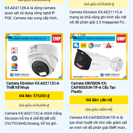
Giá gốc: 675,000 ₫
KX-AD4112N-A là dòng camera
Camera Kbvision KX-AD2111C-A
quan sát sử dụng công nghệ IP
mang lại khả năng ghi hình sắc nét
POE. Camera này cung cấp hình
với độ phân giải 2.0 megapixel FULL
ảnh chất lượng 2K+ cùng với đó là
HD 1080P. Chống Ngược Sáng
công nghệ ánh sáng kép, giám sát
DWDR, xem hình ban đêm sáng đẹp
ban đêm linh hoạt. Ngoài ra camera
1251
1248
với Full Color trong khoảng cách
KX-AD4112N-A còn được nâng cao
20m. Thích hợp lắp đặt trong nhà
khả năng bảo vệ an ninh với trang
xưởng với thân plastic
bị tính năng phát hiện người chính
xác.
Camera Kbvision KX-AD2112C-A
Camera KBVISION KX-
Thiết Kế Nhựa
CAiF8003UN-TiF-A Cấu Tạo
Plastic
Giá Bán: 575,000 ₫
Giá Bán: Liên Hệ
Giá gốc: 675,000 ₫
Giá gốc: LIÊN HỆ
Camera KX-AD2112C-A chính hãng
Camera KX-CAiF8003UN-TiF-A là
Kbvision hỗ trợ 4 chế độ kết nối:
lựa chọn tuyệt vời cho việc giám sát
CVI/TVI/AHD/Analog, hỗ trợ ghi
an ninh với độ phân giải 8MP, mang
hình sắc nét 1080P. Camera
lại hình ảnh rõ nét. Với khả năng