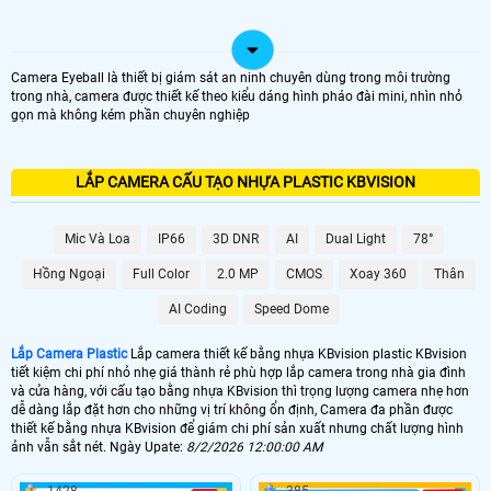
Camera Eyeball là thiết bị giám sát an ninh chuyên dùng trong môi trường
trong nhà, camera được thiết kế theo kiểu dáng hình pháo đài mini, nhìn nhỏ
gọn mà không kém phần chuyên nghiệp
LẮP CAMERA CẤU TẠO NHỰA PLASTIC KBVISION
Mic Và Loa
IP66
3D DNR
AI
Dual Light
78°
Hồng Ngoại
Full Color
2.0 MP
CMOS
Xoay 360
Thân
AI Coding
Speed Dome
Lắp Camera Plastic
Lắp camera thiết kế bằng nhựa KBvision plastic KBvision
tiết kiệm chi phí nhỏ nhẹ giá thành rẻ phù hợp lắp camera trong nhà gia đình
và cửa hàng, với cấu tạo bằng nhựa KBvision thì trọng lượng camera nhẹ hơn
dễ dàng lắp đặt hơn cho những vị trí không ổn định, Camera đa phần được
thiết kế bằng nhựa KBvision để giám chi phí sản xuất nhưng chất lượng hình
ảnh vẫn sắt nét. Ngày Upate:
8/2/2026 12:00:00 AM
1428
385