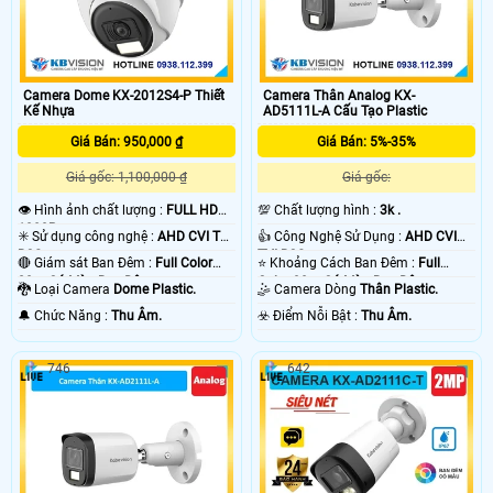
Camera Dome KX-2012S4-P Thiết
Camera Thân Analog KX-
Kế Nhựa
AD5111L-A Cấu Tạo Plastic
Giá Bán: 950,000 ₫
Giá Bán: 5%-35%
Giá gốc: 1,100,000 ₫
Giá gốc:
👁 Hình ảnh chất lượng :
FULL HD
💯 Chất lượng hình :
3k .
1080P .
✳️ Sử dụng công nghệ :
AHD CVI TVI
👍 Công Nghệ Sử Dụng :
AHD CVI
BCS.
TVI BCS.
🔴 Giám sát Ban Đêm :
Full Color
⭐ Khoảng Cách Ban Đêm :
Full
20m Có Màu Ban Ðêm.
Color 30m Có Màu Ban Ðêm.
🐉️ Loại Camera
Dome Plastic.
🤹 Camera Dòng
Thân Plastic.
️🔔 Chức Năng :
Thu Âm.
️☣️ Điểm Nỗi Bật :
Thu Âm.
746
642