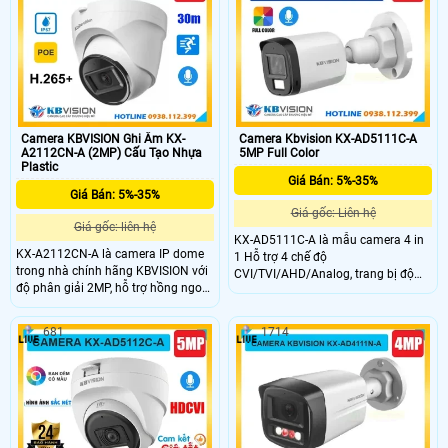
hình ảnh sắc nét cả ngày lẫn đêm
tiết kiệm băng thông và lưu trữ. Với
với hồng ngoại 30m và full color
khả năng chống bụi nước IP67, hỗ
20m. Ngoài ra, camera còn có cảm
trợ POE và mức giá cực kỳ phải
biến PIR phát hiện người, khe cắm
chăng, camera KX-A2014N là lựa
thẻ nhớ lên đến 512GB và đạt chuẩn
chọn lý tưởng cho giải pháp giám
chống nước IP67.
sát an ninh hiệu quả tiết kiệm.
Camera KBVISION Ghi Âm KX-
Camera Kbvision KX-AD5111C-A
A2112CN-A (2MP) Cấu Tạo Nhựa
5MP Full Color
Plastic
Giá Bán: 5%-35%
Giá Bán: 5%-35%
Giá gốc: Liên hệ
Giá gốc: liên hệ
KX-AD5111C-A là mẫu camera 4 in
KX-A2112CN-A là camera IP dome
1 Hỗ trợ 4 chế độ
trong nhà chính hãng KBVISION với
CVI/TVI/AHD/Analog, trang bị độ
độ phân giải 2MP, hỗ trợ hồng ngoại
phân giải 5MP mang đến hình ảnh
lên đến 30m và tích hợp mic ghi âm.
sắc nét. Camera trang bị tính năng
Camera nổi bật với khả năng phát
nổi bật như Full Color với công nghệ
681
1714
hiện người, chuẩn nén hình ảnh
ánh sáng kép thông minh (tầm xa
H.265+ giúp tiết kiệm băng thông
đèn LED trắng 20m và hồng ngoại
và lưu trữ. Hỗ trợ chuẩn IP67 chống
30m), tích hợp mic và thiết kế IP 67
bụi nước, PoE tiện lợi, KX-A2112CN-
chống chịu mưa nắng hiệu quả
A là lựa chọn camera giá rẻ, chất
lượng cho gia đình và văn phòng.