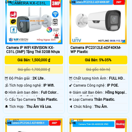
Camera IP WIFI KBVISION KX-
Camerra IPC2312LE-ADF40KM-
C31L (3MP) Tặng Thẻ 32GB Nhựa
WP Plastic
Giá Bán: 1,500,000 ₫
Giá Bán: 5%-35%
Giá gốc: 1,700,000 ₫
Giá gốc: liên hệ
🦉 Độ Phân giải :
2K Lite .
🦉 Chất lượng hình Ảnh :
FULL HD
1080P .
🕉️ Tích hợp công nghệ :
IP Wifi.
🌠 Camera Công nghệ :
IP POE.
❂ Hình ảnh ban đêm :
Full Color
❈ Giám sát Ban Đêm :
Hồng Ngoại
30m Có Màu Ban Ðêm.
30m Kết Nối Từ Xa.
💦 Cấu Tạo Camera
Thân Plastic.
❄ Loại Camera
Thân Plastic.
️🔔 Tích Hợp :
Thu Âm Và Loa.
️🔈 Chức Năng :
Thu Âm.
497
688