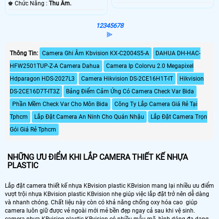
️♚ Chức Năng :
Thu Âm.
1
2
3
4
5
6
7
8
⫸
Thông Tin:
Camera Ghi Âm Kbvision KX-C2004S5-A
DAHUA DH-HAC-
HFW2501TUP-Z-A Camera Dahua
Camera Ip Colorvu 2.0 Megapixel
Hdparagon HDS-2027L3
Camera Hikvision DS-2CE16H1T-IT
Hikvision
DS-2CE16D7T-IT3Z
Bảng Điểm Cảm Ứng Có Camera Check Var Bida
Phần Mềm Check Var Cho Môn Bida
Công Ty Lắp Camera Giá Rẻ Tại
Tphcm
Lắp Đặt Camera An Ninh Cho Quán Nhậu
Lắp Đặt Camera Trọn
Gói Giá Rẻ Tphcm
NHỮNG ƯU ĐIỂM KHI LẮP CAMERA THIẾT KẾ NHỰA
PLASTIC
Lắp đặt camera thiết kế nhựa KBvision plastic KBvision mang lại nhiều ưu điểm
vượt trội nhựa KBvision plastic KBvision nhẹ giúp việc lắp đặt trở nên dễ dàng
và nhanh chóng. Chất liệu này còn có khả năng chống oxy hóa cao giúp
camera luôn giữ được vẻ ngoài mới mẻ bền đẹp ngay cả sau khi vệ sinh.
camera nhựa KBvision plastic KBvision có nhiều mẫu mã, hình dáng đa dạng