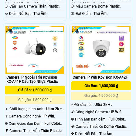
30m Có Màu Ban Ðêm.
30m Có Màu Ban Ðêm.
🤹 Mẫu Camera
Dome Plastic.
🤹 Cấu Tạo Camera
Thân Plastic.
️⌘ Đặt Điểm :
Thu Âm.
️☣️ Điểm Nỗi Bật :
Thu Âm.
2399
2214
Camera IP Ngoài Trời Kbvision
Camera IP Wifi Kbvision KX-A42F
KX-A41F Cấu Tạo Nhựa Plastic
Giá Bán: 1,600,000 ₫
Giá Bán: 1,500,000 ₫
Giá gốc: 1,900,000 ₫
Giá gốc: 1,800,000 ₫
️⚡ Độ sắc nét :
Ultra 2k + .
🔅 Chất lượng hình Ảnh :
Ultra 2k + .
🌠 Công Nghệ Camera :
IP Wifi.
✳️ Camera Công nghệ :
IP Wifi.
❃ Hình ảnh ban đêm :
Full Color
❈ Xem Được Ban Đêm :
Full Color
30m Có Màu Ban Ðêm.
💎 Camera Thiết Kế
Dome Plastic.
30m Có Màu Ban Ðêm.
🗜️ Camera Theo Mẫu
Thân Plastic.
️✤ Điểm Nỗi Bật :
Thu Âm.