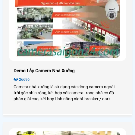
Demo Lắp Camera Nhà Xưởng
26696
Camera nhà xưởng là sử dụng các dòng camera ngoài
trời góc nhìn rộng, kết hợp với camera trong nhà có độ
phân giải cao, kết hợp tính năng night breaker / dark
fighter để quan sát thật rõ nét vào ban đêm. Giám sát khu
vực lối ra vào, khu vực soát vé xe máy. Giám sát khu vực
máy chấm công (quản lý ra vào). Giám sát toàn khu vực
trạm bảo vệ