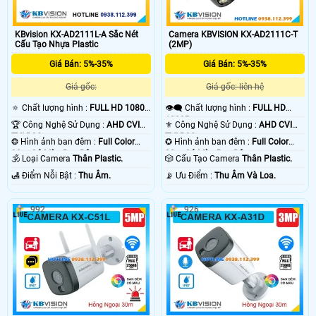
KBvision KX-AD2111L-A Sắc Nét
Camera KBVISION KX-AD2111C-T
Cấu Tạo Nhựa Plastic
(2MP)
Giá Bán: 5%-35%
Giá Bán: 5%-35%
Giá gốc:
Giá gốc: liên hệ
🔅 Chất lượng hình :
FULL HD 1080P
👁️‍🗨 Chất lượng hình :
FULL HD
.
1080P .
🏆 Công Nghệ Sử Dụng :
AHD CVI
⚜️ Công Nghệ Sử Dụng :
AHD CVI
TVI BCS.
TVI BCS.
❂ Hình ảnh ban đêm :
Full Color
✪ Hình ảnh ban đêm :
Full Color
20m Có Màu Ban Ðêm.
30m Có Màu Ban Ðêm.
🕉️ Loại Camera
Thân Plastic.
🎲 Cấu Tạo Camera
Thân Plastic.
️🛃 Điểm Nỗi Bật :
Thu Âm.
️📡 Ưu Điểm :
Thu Âm Và Loa.
992
926