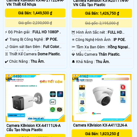
Camera KBvision KX-AF2112LN-A-
Camera KBvision KX-A2011TN-A-
VN Thiết Kế Nhựa
VN Cấu Tạo Plastic
Giá Bán: 1,449,500 ₫
Giá Bán: 1,426,750 ₫
Giá gốc: 2,230,000 ₫
Giá gốc: 2,195,000 ₫
️⚡ Độ Phân giải :
FULL HD 1080P .
🦉 Hình Ảnh Sắc nét :
FULL HD
1080P .
🌠 Trang Bị Công Nghệ :
IP POE.
✳️ Công Nghệ Hình Ảnh :
IP POE.
🌙 Giám sát Ban Đêm :
Full Color
🔦 Tầm Xa Ban Đêm :
Hồng Ngoại
30m Có Màu Ban Ðêm.
30m ONVIF.
♊ Thiết Kế Camera
Dome Plastic.
💎 Mẫu Camera
Thân Plastic.
️✔️ Chức Năng :
Thu Âm.
️🔔 Khả Năng :
Thu Âm.
1430
1162
Camera KBvision KX-A4112LN-A
Camera KBvision KX-A4111LN-A
Cấu Tạo Nhựa Plastic
Giá Bán: 1,823,250 ₫