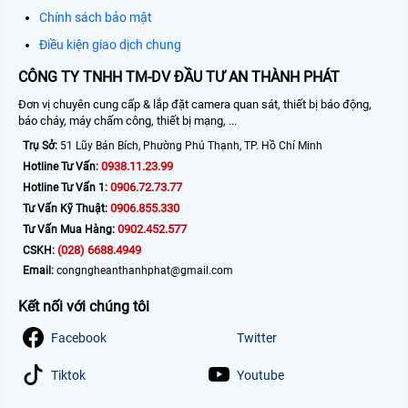
Chính sách bảo mật
Điều kiện giao dịch chung
CÔNG TY TNHH TM-DV ĐẦU TƯ AN THÀNH PHÁT
Đơn vị chuyên cung cấp & lắp đặt camera quan sát, thiết bị báo động,
báo cháy, máy chấm công, thiết bị mạng, ...
Trụ Sở:
51 Lũy Bán Bích, Phường Phú Thạnh, TP. Hồ Chí Minh
0938.11.23.99
Hotline Tư Vấn:
0906.72.73.77
Hotline Tư Vấn 1:
0906.855.330
Tư Vấn Kỹ Thuật:
0902.452.577
Tư Vấn Mua Hàng:
(028) 6688.4949
CSKH:
Email:
congngheanthanhphat@gmail.com
Kết nối với chúng tôi
Facebook
Twitter
Tiktok
Youtube