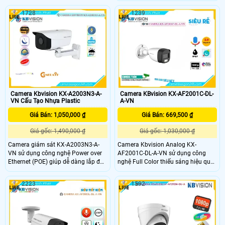
Kbvision KX-AD2112C-A còn trang
báo động chủ động bằng đèn led
bị thêm đèn led trắng có tầm xa
1728
1239
xanh đỏ và còi hú 110dB, camera
20m và hồng ngoại 25m, kết hợp
đảm bảo phát hiện và cảnh báo khi
các tính năng chống ngược sáng
có xâm nhập
DWDR, chống nhiễu 2DNR, BLC, HLC,
AWB,. .
Camera Kbvision KX-A2003N3-A-
Camera KBvision KX-AF2001C-DL-
VN Cấu Tạo Nhựa Plastic
A-VN
Giá Bán: 1,050,000 ₫
Giá Bán: 669,500 ₫
Giá gốc: 1,490,000 ₫
Giá gốc: 1,030,000 ₫
Camera giám sát KX-A2003N3-A-
Camera Kbvision Analog KX-
VN sử dụng công nghệ Power over
AF2001C-DL-A-VN sử dụng công
Ethernet (POE) giúp dễ dàng lắp đặt
nghệ Full Color thiếu sáng hiệu quả
và tiết kiệm chi phí. Loại camera này
ở khoảng cách 20m ban đêm được
có giá rẻ nhưng chất lượng hình ảnh
Thiết kế thẩm mỹ chất lượng cao với
2223
1592
sắc nét và độ phân giải cao, phù
công nghệ AHD CVI TVI BCS HD
hợp cho các nhu cầu giám sát công
Chức năng ổn định, góc quay rộng
trình nhà xưởng.
3.6mm tích hợp chức năng Thu Âm
chất lượng