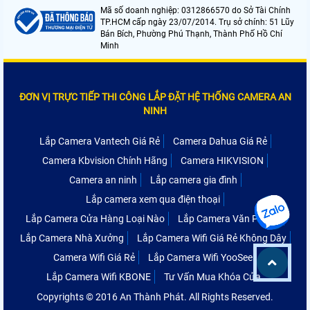
Mã số doanh nghiệp: 0312866570 do Sở Tài Chính
TP.HCM cấp ngày 23/07/2014. Trụ sở chính: 51 Lũy
Bán Bích, Phường Phú Thạnh, Thành Phố Hồ Chí
Minh
ĐƠN VỊ TRỰC TIẾP THI CÔNG LẮP ĐẶT HỆ THỐNG CAMERA AN
NINH
Lắp Camera Vantech Giá Rẻ
Camera Dahua Giá Rẻ
Camera Kbvision Chính Hãng
Camera HIKVISION
Camera an ninh
Lắp camera gia đình
Lắp camera xem qua điện thoại
Lắp Camera Cửa Hàng Loại Nào
Lắp Camera Văn Phòng
Lắp Camera Nhà Xưởng
Lắp Camera Wifi Giá Rẻ Không Dây
Camera Wifi Giá Rẻ
Lắp Camera Wifi YooSee
Lắp Camera Wifi KBONE
Tư Vấn Mua Khóa Cửa
Copyrights © 2016 An Thành Phát. All Rights Reserved.