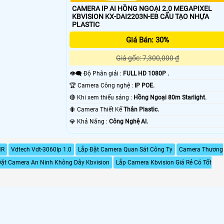
CAMERA IP AI HỒNG NGOẠI 2.0 MEGAPIXEL
KBVISION KX-DAI2203N-EB CẤU TẠO NHỰA
PLASTIC
Giá Bán: 30%
Giá gốc: 7,300,000 ₫
👁️‍🗨 Độ Phân giải :
FULL HD 1080P .
🏆 Camera Công nghệ :
IP POE.
🔴 Khi xem thiếu sáng :
Hồng Ngoại 80m Starlight.
🐜 Camera Thiết Kế
Thân Plastic.
️💎 Khả Năng :
Công Nghệ AI.
NR
Vdtech Vdt-3060Ip 1.0
Lắp Đặt Camera Quan Sát Công Ty
Camera Thương
Đặt Camera An Ninh Không Dây Kbvision
Lắp Camera Kbvision Giá Rẻ Có Tốt