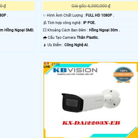
0 ₫
Giá gốc: 6,300,000 ₫
80P .
✨ Hình Ành Chất Lượng :
FULL HD 1080P .
🕉️ Tích hợp công nghệ :
IP POE.
30m Hồng Ngoại SMD.
💥 Khoảng Cách Ban Đêm :
Hồng Ngoại 30m .
🌧️ Cấu Tạo Camera
Thân Plastic.
️📡 Ưu Điểm :
Công Nghệ AI.
4108