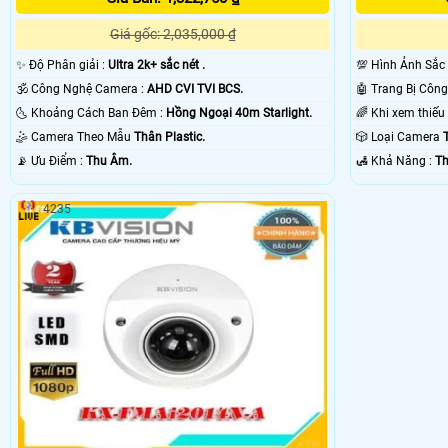
Giá gốc: 2,035,000 ₫
✨ Độ Phân giải :
Ultra 2k+ sắc nét .
💯 Hình Ảnh Sắc
🕉️ Công Nghệ Camera :
AHD CVI TVI BCS.
🌜 Khoảng Cách Ban Đêm :
Hồng Ngoại 40m Starlight.
🤹 Camera Theo Mẫu
Thân Plastic.
🎲 Loại Camera
️📡 Ưu Điểm :
Thu Âm.
️🛃 Khả Năng :
Th
4235