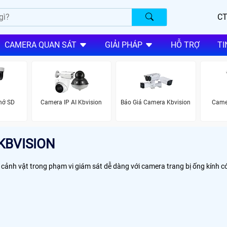
CT
CAMERA QUAN SÁT
GIẢI PHÁP
HỖ TRỢ
TI
hớ SD
Camera IP AI Kbvision
Báo Giá Camera Kbvision
Came
KBVISION
 cảnh vật trong phạm vi giám sát dễ dàng với camera trang bị ống kính có