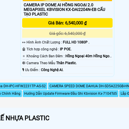
CAMERA IP DOME AI HỒNG NGOẠI 2.0
MEGAPIXEL KBVISION KX-DAI2204N-EB CẤU
TẠO PLASTIC
Giá Bán: 6,540,000 ₫
Giá gốc: 6,540,000 ₫
️👀 Hình Ành Chất Lượng :
FULL HD 1080P .
🤖️ Tích hợp công nghệ :
IP POE.
🔅 Khoảng Cách Ban Đêm :
Hồng Ngoại 40m Hồng Ngoại
SMD.
🕸️ Camera Theo Mẫu
Thân Plastic.
️🎙 Ưu Điểm :
Công Nghệ AI.
a DH-IPC-HFW2231TP-AS-S2
CAMERA SPEED DOME DAHUA DH-SD5A225GB-H
n Chính Hãng
Hướng Dẫn Update Firmware Đầu Ghi Kbvision Kx-7104Td5
Lắp 
KẾ NHỰA PLASTIC