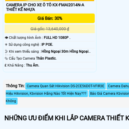
CAMERA IP CHO XE Ô TÔ KX-FMAI2014N-A
THIẾT KẾ NHỰA
Giá Bán: 30%
Giá gốc: 13,640,000 ₫
👁 Chất lượng hình Ảnh :
FULL HD 1080P .
⚜️ Sử dụng công nghệ :
IP POE.
🌛 Khi xem thiếu sáng :
Hồng Ngoại 30m Hồng Ngoại
SMD.
🔩 Cấu Tạo Camera
Thân Plastic.
️₤ Khả Năng :
Thu Âm.
Thông Tin:
Camera Quan Sát Hikvision DS-2CE56D0T-VFIR3E
Camera Dahu
Hiệu Hikvision, Kbvision Hãng Nào Tốt Hiện Nay???
Báo Giá Camera Kbvisio
Không
NHỮNG ƯU ĐIỂM KHI LẮP CAMERA THIẾT 