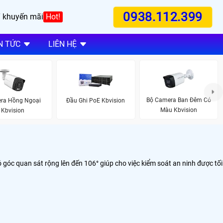
0938.112.399
 khuyến mãi
Hot!
N TỨC
LIÊN HỆ
Bộ Camera Ban Đêm Có
ra Hồng Ngoại
Đầu Ghi PoE Kbvision
Màu Kbvision
Kbvision
 góc quan sát rộng lên đến 106° giúp cho việc kiểm soát an ninh được tối