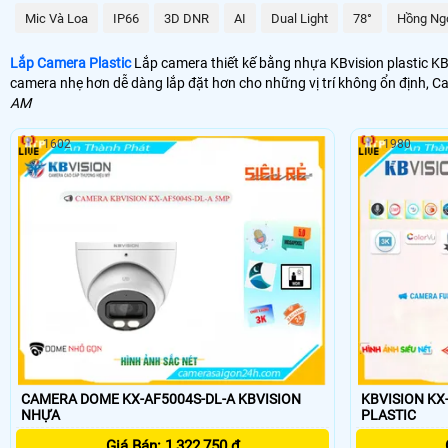
Mic Và Loa
IP66
3D DNR
AI
Dual Light
78°
Hồng Ng
Lắp Camera Plastic
Lắp camera thiết kế bằng nhựa KBvision plastic KBv
camera nhẹ hơn dễ dàng lắp đặt hơn cho những vị trí không ổn định, C
AM
1602
1980
CAMERA DOME KX-AF5004S-DL-A KBVISION
KBVISION KX
NHỰA
PLASTIC
Giá Bán: 1,322,750 ₫