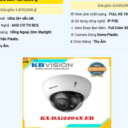
Giá gốc: 3,030,00
Giá gốc: 1,870,000 ₫
🦉 Hình ảnh chất lượng :
FULL HD 10
 nét :
Ultra 2k+ sắc nét .
🕉️ Sử dụng công nghệ :
IP POE.
🤖️ Trang Bị Công Nghệ :
AHD CVI TVI BCS.
🔅 Xem Được Ban Đêm :
Full Color 
🌈 Khi xem thiếu sáng :
Hồng Ngoại 20m Starlight.
💢 Camera Dòng
Dome Plastic.
Thân Plastic.
️₤ Chức Năng :
Thu Âm.
u Âm.
3760