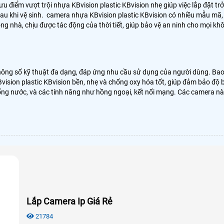
 ưu điểm vượt trội nhựa KBvision plastic KBvision nhẹ giúp việc lắp đặt 
sau khi vệ sinh. camera nhựa KBvision plastic KBvision có nhiều mẫu 
ong nhà, chịu được tác động của thời tiết, giúp bảo vệ an ninh cho mọi kh
à thông số kỹ thuật đa dạng, đáp ứng nhu cầu sử dụng của người dùng. 
ision plastic KBvision bền, nhẹ và chống oxy hóa tốt, giúp đảm bảo độ
ng nước, và các tính năng như hồng ngoại, kết nối mạng. Các camera này 
Lắp Camera Ip Giá Rẻ
21784