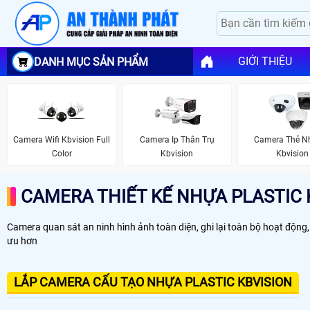
GIỚI THIỆU
DANH MỤC SẢN PHẨM
Camera Wifi Kbvision Full
Camera Ip Thân Trụ
Camera Thẻ N
Color
Kbvision
Kbvision
CAMERA THIẾT KẾ NHỰA PLASTIC 
Camera quan sát an ninh hình ảnh toàn diện, ghi lại toàn bộ hoạt động,
ưu hơn
LẮP CAMERA CẤU TẠO NHỰA PLASTIC KBVISION