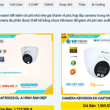
oại
Full Color
2.0 MP
CMOS
Xoay 360
Thân
AI Coding
ision tiết kiệm chi phí nhỏ nhẹ giá thành rẻ phù hợp lắp camera trong nh
amera đa phần được thiết kế bằng nhựa KBvision để giám chi phí sản xuấ
1573
-AF5002S-DL-A HÌNH ẢNH ĐẸP
CAMERA KBVISION KX-CAIF20
Giá Bán: 1,969,5
Giá Bán: 1,215,500 ₫