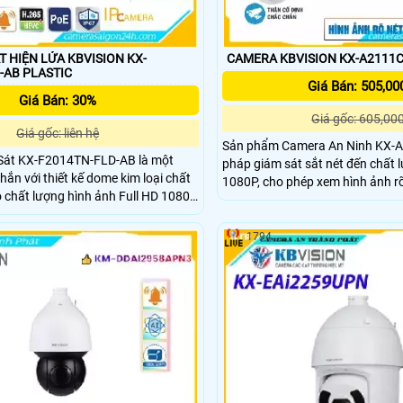
 HIỆN LỬA KBVISION KX-
CAMERA KBVISION KX-A2111
F2014TN-FLD-AB PLASTIC
Giá Bán: 505,00
Giá Bán: 30%
Giá gốc: 605,00
Giá gốc: liên hệ
Sản phẩm Camera An Ninh KX-A
Sát KX-F2014TN-FLD-AB là một
pháp giám sát sắt nét đến chất
ắn với thiết kế dome kim loại chất
1080P, cho phép xem hình ảnh r
công nghệ hồng ngoại 20m. Điều đặc biệt, camera
c trang bị công nghệ IP POE giúp
được trang bị công nghệ hình ả
 hệ thống mạng. Sản phẩm này
BCS, giúp tương thích với nhiều t
1794
chọn cho việc giám sát an ninh hiệu
khác nhau