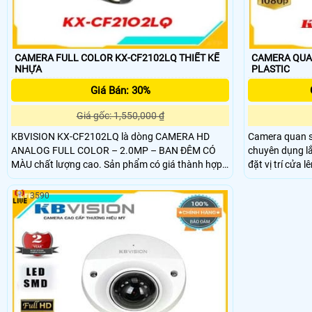
CAMERA FULL COLOR KX-CF2102LQ THIẾT KẾ
CAMERA QUAN S
NHỰA
PLASTIC
Giá Bán: 30%
Giá gốc: 1,550,000 ₫
KBVISION KX-CF2102LQ là dòng CAMERA HD
Camera quan 
ANALOG FULL COLOR – 2.0MP – BAN ĐÊM CÓ
chuyên dụng lắ
MÀU chất lượng cao. Sản phẩm có giá thành hợp
đặt vị trí cửa lên
lý cho các công trình gia đình, văn phòng, cửa
quan sát sữ dụ
hàng, trường học….
3590