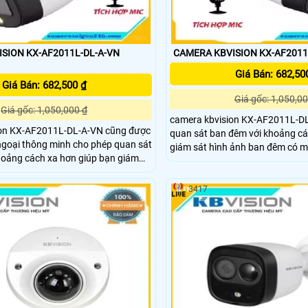
SION KX-AF2011L-DL-A-VN
CAMERA KBVISION KX-AF2011
Giá Bán: 682,50
Giá Bán: 682,500 ₫
Giá gốc: 1,050,00
Giá gốc: 1,050,000 ₫
camera kbvision KX-AF2011L-DL-
on KX-AF2011L-DL-A-VN cũng được
quan sát ban đêm với khoảng c
ngoại thông minh cho phép quan sát
giám sát hình ảnh ban đêm có màu. C
hoảng cách xa hơn giúp bạn giám
kbvision KX-AF2011L-DL-A có k
a mình một cách toàn diện.
nước và chống bụi, phù hợp để 
2011L-DL-A-VN được thiết kế với
nhiều môi trường khác nhau.
3417
g, phù hợp với nhiều nhu cầu giám
 từ giám sát gia đình, văn phòng
nhà xưởng, cửa hàng