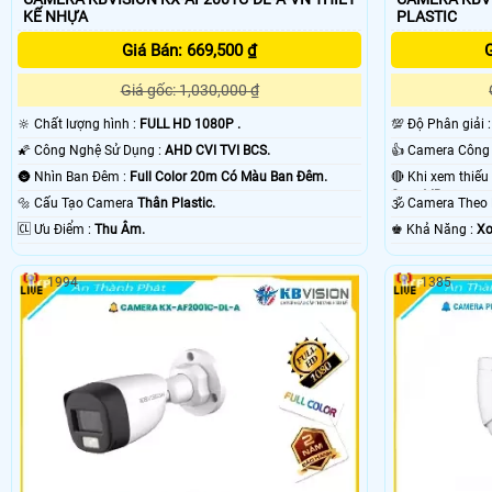
PLASTIC
KẾ NHỰA
G
Giá Bán: 669,500 ₫
Giá gốc: 1,030,000 ₫
💯 Độ Phân giải 
🔆 Chất lượng hình :
FULL HD 1080P .
🌠 Công Nghệ Sử Dụng :
AHD CVI TVI BCS.
🌚 Nhìn Ban Đêm :
Full Color 20m Có Màu Ban Ðêm.
Smart IR.
🕉️ Camera The
🔩 Cấu Tạo Camera
Thân Plastic.
️♚ Khả Năng :
Xo
️🆑 Ưu Điểm :
Thu Âm.
1994
1385