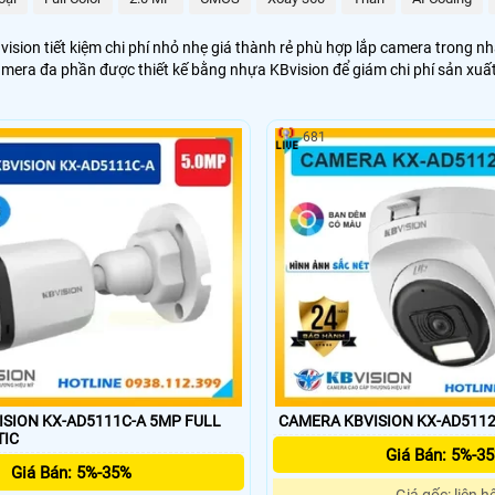
ision tiết kiệm chi phí nhỏ nhẹ giá thành rẻ phù hợp lắp camera trong nh
amera đa phần được thiết kế bằng nhựa KBvision để giám chi phí sản xuấ
681
SION KX-AD5111C-A 5MP FULL
CAMERA KBVISION KX-AD5112
STIC
Giá Bán: 5%-3
Giá Bán: 5%-35%