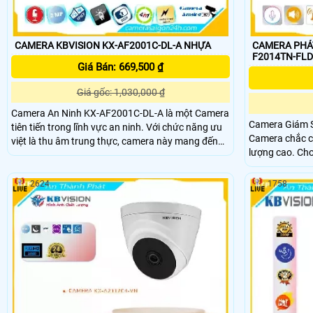
CAMERA KBVISION KX-AF2001C-DL-A NHỰA
CAMERA PHÁT
Giá Bán: 669,500 ₫
Giá gốc: 1,030,000 ₫
Camera An Ninh KX-AF2001C-DL-A là một Camera
Camera Giám 
tiên tiến trong lĩnh vực an ninh. Với chức năng ưu
Camera chắc ch
việt là thu âm trung thực, camera này mang đến
lượng cao. Cho chất lượng hình ảnh Full HD 1080P,
những bức hình rõ nét giúp nhận biết mục tiêu dễ
camera này đượ
dàng. Đặc biệt, camera này trang bị công nghệ
dễ dàng kết nối với
màu ban đêm, cho phép ghi hình trong điều kiện
2624
1758
đáng được lựa 
thiếu sáng với hình ảnh vẫn rõ nét
quả