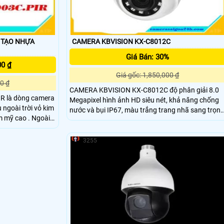
CAMERA KBVISION KX-C8012C
Giá Bán: 30%
00 ₫
Giá gốc: 1,850,000 ₫
0 ₫
CAMERA KBVISION KX-C8012C độ phân giải 8.0
R là dòng camera
Megapixel hình ảnh HD siêu nét, khả năng chống
nước và bụi IP67, màu trắng trang nhã sang trọng
 cao . Ngoài
sử dụng cho mọi nhà, camera cho văn phòng côn
h ảnh 5
ty, camera cho shop thời trang quần áo, camera
cho quán café…CAMERA KBVISION KX-C8012C
3255
còn được trang bị ống kính góc rộng 2. 7mm/3