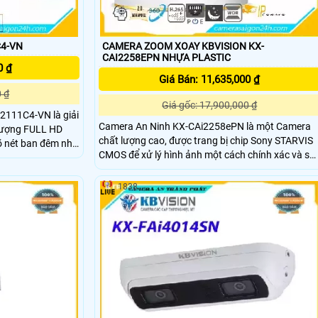
C4-VN
CAMERA ZOOM XOAY KBVISION KX-
CAI2258EPN NHỰA PLASTIC
0 ₫
Giá Bán: 11,635,000 ₫
0 ₫
Giá gốc: 17,900,000 ₫
2111C4-VN là giải
Camera An Ninh KX-CAi2258ePN là một Camera
 lượng FULL HD
chất lượng cao, được trang bị chip Sony STARVIS
õ nét ban đêm nhờ
CMOS để xử lý hình ảnh một cách chính xác và sắ
nét. Đặc biệt, camera này có khả năng quan sát
nh AHD CVI TVI
ban đêm thông qua công nghệ Hồng Ngoại có tầ
hiết bị và hệ thống
1838
nhìn xa hơn 100m. Hình ảnh được ghi lại với độ
phân giải FULL HD 1080P, mang lại chất lượng
tuyệt vời