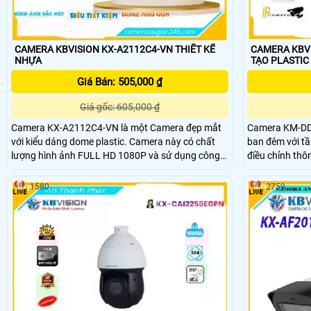
CAMERA KBVISION KX-A2112C4-VN THIẾT KẾ
CAMERA KBVIS
NHỰA
TẠO PLASTIC
Giá Bán: 505,000 ₫
Giá gốc: 605,000 ₫
Camera KX-A2112C4-VN là một Camera đẹp mắt
Camera KM-DD
với kiểu dáng dome plastic. Camera này có chất
ban đêm với tầ
lượng hình ảnh FULL HD 1080P và sử dụng công
điều chỉnh thô
nghệ chính hãng AHD CVI TVI BCS. Ngoài ra,
thể và khả năn
camera còn có khả năng xem ban đêm thông qua
người dùng qua
1580
2759
công nghệ hồng ngoại, với khoảng cách lên đến
kiện ánh sáng yếu. Camera KM-DDA
20m
cũng được tran
và đầu tiếp nố
với hệ thống 