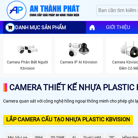
GIỚI THIỆU
DANH MỤC SẢN PHẨM
Camera Phân Biệt Người
Camera IP AI Kbvision
Camera Kbvisi
Kbvision
Đêm Có M
CAMERA THIẾT KẾ NHỰA PLASTIC 
Camera quan sát với công nghệ hồng ngoại thông minh cho phép ghi lại 
LẮP CAMERA CẤU TẠO NHỰA PLASTIC KBVISION
Mic Và Loa
IP66
3D DNR
AI
Dual Light
78°
Hồng Ng