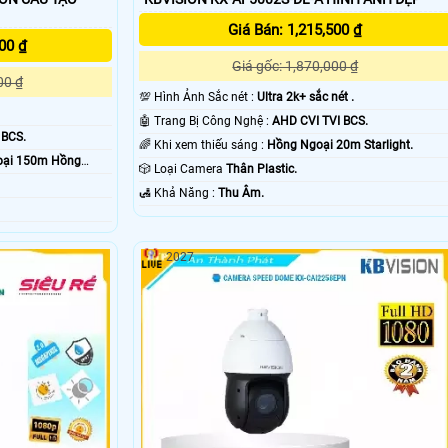
Giá Bán: 1,215,500 ₫
00 ₫
Giá gốc: 1,870,000 ₫
00 ₫
💯 Hình Ảnh Sắc nét :
Ultra 2k+ sắc nét .
🤖️ Trang Bị Công Nghệ :
AHD CVI TVI BCS.
 BCS.
🌈 Khi xem thiếu sáng :
Hồng Ngoại 20m Starlight.
oại 150m Hồng
🎲 Loại Camera
Thân Plastic.
️🛃 Khả Năng :
Thu Âm.
2027