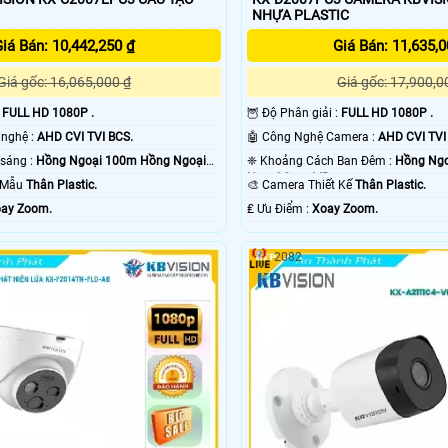
NHỰA PLASTIC
iá Bán: 10,442,250 ₫
Giá Bán: 11,635,0
Giá gốc: 16,065,000 ₫
Giá gốc: 17,900,0
:
FULL HD 1080P .
🦉 Độ Phân giải :
FULL HD 1080P .
👍 Camera Công nghệ :
AHD CVI TVI BCS.
🤖️ Công Nghệ Camera :
AHD CVI TVI
🔴 Khi xem thiếu sáng :
Hồng Ngoại 100m Hồng Ngoại
❈ Khoảng Cách Ban Đêm :
Hồng Ng
Ngoại Smart IR.
o Mẫu
Thân Plastic.
🎨 Camera Thiết Kế
Thân Plastic.
ay Zoom.
️₤ Ưu Điểm :
Xoay Zoom.
2082