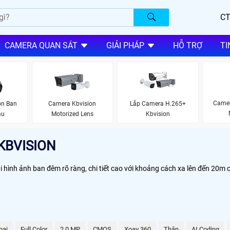
CT
CAMERA QUAN SÁT
GIẢI PHÁP
HỖ TRỢ
TI
Camer
on Ban
Camera Kbvision
Lắp Camera H.265+
àu
Motorized Lens
Kbvision
KBVISION
hình ảnh ban đêm rõ ràng, chi tiết cao với khoảng cách xa lên đến 20m 
oại
Full Color
2.0 MP
CMOS
Xoay 360
Thân
AI Coding