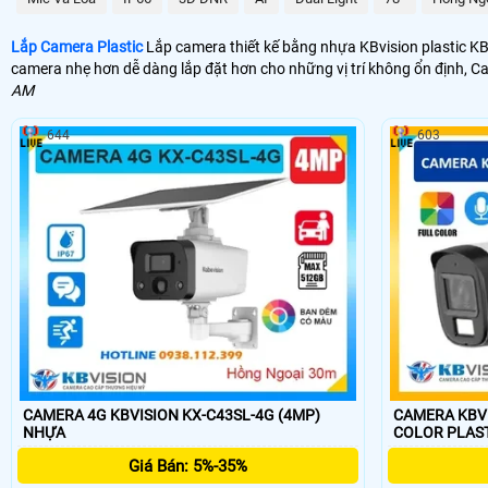
Lắp Camera Plastic
Lắp camera thiết kế bằng nhựa KBvision plastic KBv
camera nhẹ hơn dễ dàng lắp đặt hơn cho những vị trí không ổn định, C
AM
644
603
CAMERA 4G KBVISION KX-C43SL-4G (4MP)
CAMERA KBVI
NHỰA
COLOR PLA
Giá Bán: 5%-35%