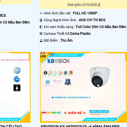
ệ
Giá gốc: 675,000 ₫
🔆 Hình Ảnh Sắc nét :
FULL HD 1080P .
BCS.
🤖️ Công Nghệ Hình Ảnh :
AHD CVI TVI BCS.
0m Có Màu Ban Ðêm.
🌔 Khi xem thiếu sáng :
Full Color 20m Có Màu Ban Ðêm.
🕸️ Camera Thiết Kế
Dome Plastic.
️🔮 Đặt Điểm :
Thu Âm.
1982
 TẠO
KBVISION KX-AF5002S-DL-A HÌNH ẢNH ĐẸP