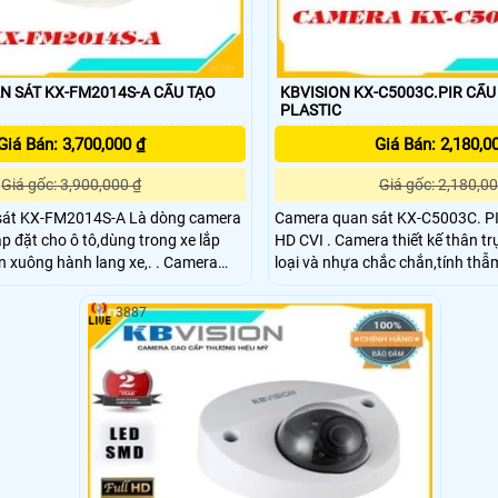
ÁT KX-FM2014S-A CẤU TẠO
KBVISION KX-C5003C.PIR CẤU TẠO NHỰA
PLASTIC
Giá Bán: 3,700,000 ₫
Giá Bán: 2,180,0
Giá gốc: 3,900,000 ₫
Giá gốc: 2,180,00
sát KX-FM2014S-A Là dòng camera
Camera quan sát KX-C5003C. PI
p đặt cho ô tô,dùng trong xe lắp
HD CVI . Camera thiết kế thân trụ ngoài trời vỏ kim
 xuông hành lang xe,. . Camera
loại và nhựa chắc chắn,tính thẫm mỹ
ng cảm biến hình ảnh 2. Megapixel
ra camera tích hợp cảm biến hìn
3887