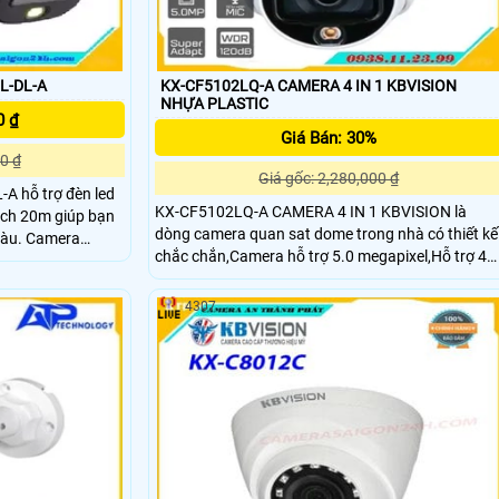
L-DL-A
KX-CF5102LQ-A CAMERA 4 IN 1 KBVISION
NHỰA PLASTIC
0 ₫
Giá Bán: 30%
0 ₫
Giá gốc: 2,280,000 ₫
A hỗ trợ đèn led
KX-CF5102LQ-A CAMERA 4 IN 1 KBVISION là
ách 20m giúp bạn
dòng camera quan sat dome trong nhà có thiết kế
amera
chắc chắn,Camera hỗ trợ 5.0 megapixel,Hỗ trợ 4
hả năng chống
chế độ CVI/TVI/AHD/Analog
sử dụng trong
,CVI/TVI/AHD/Analog. Ống kính cố định 3. 6mm
4307
(option 2