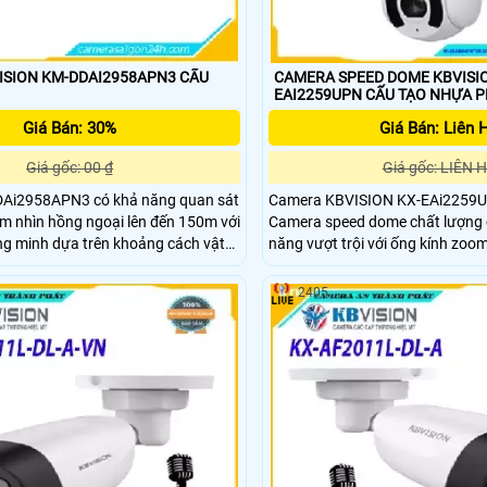
ION KM-DDAI2958APN3 CẤU
CAMERA SPEED DOME KBVISIO
EAI2259UPN CẤU TẠO NHỰ
Giá Bán: 30%
Giá Bán: Liên 
Giá gốc: 00 ₫
Giá gốc: LIÊN 
Ai2958APN3 có khả năng quan sát
Camera KBVISION KX-EAi2259U
m nhìn hồng ngoại lên đến 150m với
Camera speed dome chất lượng c
ng minh dựa trên khoảng cách vật
năng vượt trội với ống kính zo
g thu phóng ống kính cho phép
(4. 8mm~120mm), zoom số 16x
n sát chi tiết ngay cả trong điều
phép người dùng thu phóng hình
2405
i2958APN3
xác cao, tầm xa hồng ngoại lên
g bị đầu tiếp nối báo động ra vào
Camera hoạt động hiệu quả tro
i âm thanh ra vào cho phép tích hợp
sáng yếu và đêm tối.
báo động và âm thanh