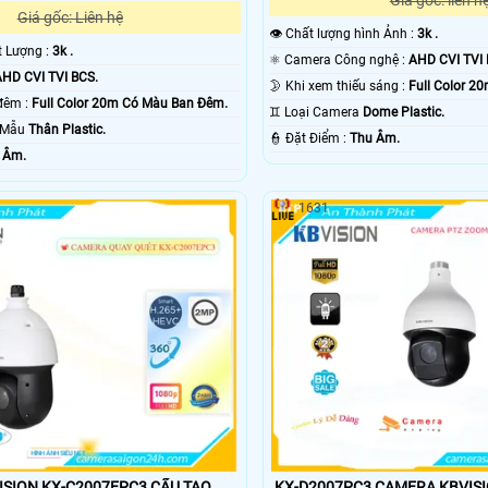
Giá gốc: liên h
Giá gốc: Liên hệ
👁 Chất lượng hình Ảnh :
3k .
ất Lượng :
3k .
⚛️ Camera Công nghệ :
AHD CVI TVI 
HD CVI TVI BCS.
🌛 Khi xem thiếu sáng :
Full Color 2
⭐ Hình ảnh ban đêm :
Full Color 20m Có Màu Ban Ðêm.
♊ Loại Camera
Dome Plastic.
o Mẫu
Thân Plastic.
️👮 Đặt Điểm :
Thu Âm.
 Âm.
1631
ON KX-C2007EPC3 CẤU TẠO
KX-D2007PC3 CAMERA KBVISION CẤU