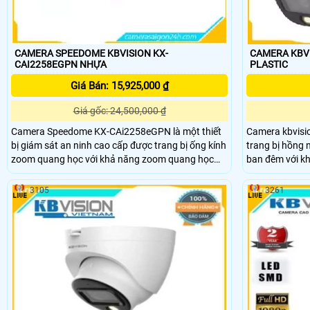
CAMERA SPEEDOME KBVISION KX-
CAMERA KBVI
CAI2258EGPN NHỰA
PLASTIC
Giá Bán: 15,925,000 ₫
Giá gốc: 24,500,000 ₫
Camera Speedome KX-CAi2258eGPN là một thiết
Camera kbvisi
bị giám sát an ninh cao cấp được trang bị ống kính
trang bị hồng 
zoom quang học với khả năng zoom quang học
ban đêm với k
25X và phạm vi tiêu cự từ 4. 8mm đến 120mm
sát khu vực củ
camera này cung cấp khả năng điều chỉnh góc
Kbvision KX-AF
3105
3261
nhìn linh hoạt và chi tiết cho phép người dùng
nhiều tính năn
quan sát từ xa một cách hiệu quả
sát khác nhau,
đến giám sát 