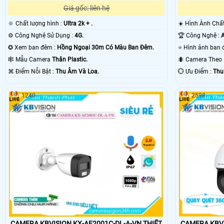
Giá gốc: liên hệ
🔆 Chất lượng hình :
Ultra 2k + .
☀️ Hình Ành Ch
⚙ Công Nghệ Sử Dụng :
4G.
🏆 Công Nghệ :
A
✪ Xem ban đêm :
Hồng Ngoại 30m Có Màu Ban Ðêm.
🕸️ Mẫu Camera
Thân Plastic.
🐜 Camera The
️⌘ Điểm Nỗi Bật :
Thu Âm Và Loa.
️💮 Ưu Điểm :
Thu
1240
2598
CAMERA KBVISI
CAMERA KBVISION KX-AF2001C-DL-A-VN THIẾT