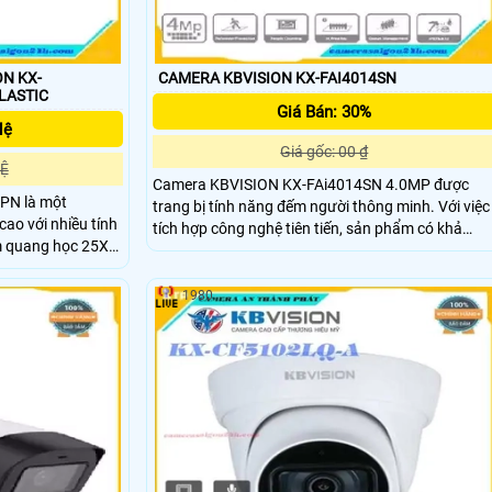
N KX-
CAMERA KBVISION KX-FAI4014SN
A PLASTIC
Giá Bán: 30%
Hệ
Giá gốc: 00 ₫
HỆ
Camera KBVISION KX-FAi4014SN 4.0MP được
PN là một
trang bị tính năng đếm người thông minh. Với việc
ao với nhiều tính
tích hợp công nghệ tiên tiến, sản phẩm có khả
om quang học 25X
năng đếm người qua vạch, đếm người trong khu
, Camera cho
vực, kiểm soát xếp hàng, phát hiện đám đông, hỗ
 ảnh với độ chính
trợ quỹ đạo thông minh. Camera IP đếm người KX-
1980
 đến 250m giúp
FAi4014SN 4
ng môi trường ánh