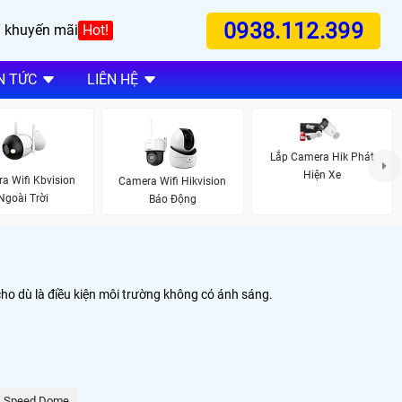
0938.112.399
 khuyến mãi
Hot!
N TỨC
LIÊN HỆ
Lắp Camera Hik Phát
Hiện Xe
a Wifi Kbvision
Camera Wifi Hikvision
Ngoài Trời
Báo Động
cho dù là điều kiện môi trường không có ánh sáng.
Speed Dome