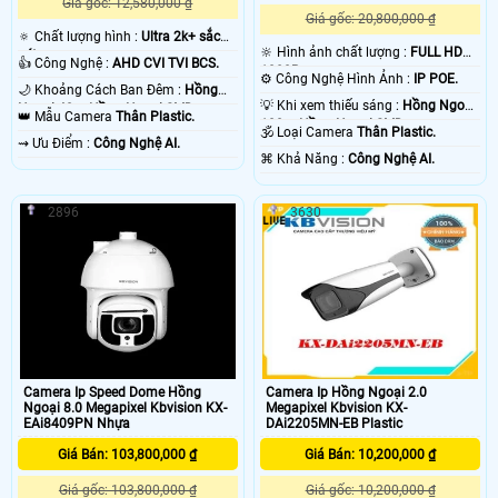
Giá gốc: 12,580,000 ₫
Giá gốc: 20,800,000 ₫
🔅 Chất lượng hình :
Ultra 2k+ sắc
🔆 Hình ảnh chất lượng :
FULL HD
nét .
👍 Công Nghệ :
AHD CVI TVI BCS.
1080P .
⚙ Công Nghệ Hình Ảnh :
IP POE.
🌙 Khoảng Cách Ban Đêm :
Hồng
💡 Khi xem thiếu sáng :
Hồng Ngoại
Ngoại 40m Hồng Ngoại SMD.
👑 Mẫu Camera
Thân Plastic.
100m Hồng Ngoại SMD.
🕉️ Loại Camera
Thân Plastic.
️⇝ Ưu Điểm :
Công Nghệ AI.
️⌘ Khả Năng :
Công Nghệ AI.
2896
3630
Camera Ip Speed Dome Hồng
Camera Ip Hồng Ngoại 2.0
Ngoại 8.0 Megapixel Kbvision KX-
Megapixel Kbvision KX-
EAi8409PN Nhựa
DAi2205MN-EB Plastic
Giá Bán: 103,800,000 ₫
Giá Bán: 10,200,000 ₫
Giá gốc: 103,800,000 ₫
Giá gốc: 10,200,000 ₫