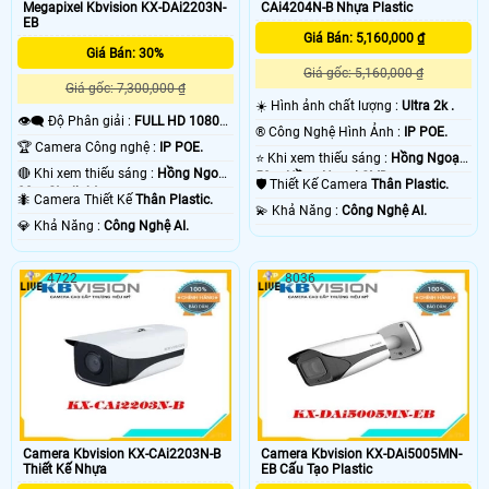
Megapixel Kbvision KX-DAi2203N-
CAi4204N-B Nhựa Plastic
EB
Giá Bán: 5,160,000 ₫
Giá Bán: 30%
Giá gốc: 5,160,000 ₫
Giá gốc: 7,300,000 ₫
☀️ Hình ảnh chất lượng :
Ultra 2k .
👁️‍🗨 Độ Phân giải :
FULL HD 1080P
®️ Công Nghệ Hình Ảnh :
IP POE.
.
🏆 Camera Công nghệ :
IP POE.
⭐ Khi xem thiếu sáng :
Hồng Ngoại
🔴 Khi xem thiếu sáng :
Hồng Ngoại
50m Hồng Ngoại SMD.
🛡 Thiết Kế Camera
Thân Plastic.
80m Starlight.
🐜 Camera Thiết Kế
Thân Plastic.
️💫 Khả Năng :
Công Nghệ AI.
️💎 Khả Năng :
Công Nghệ AI.
4722
8036
Camera Kbvision KX-CAi2203N-B
Camera Kbvision KX-DAi5005MN-
Thiết Kế Nhựa
EB Cấu Tạo Plastic