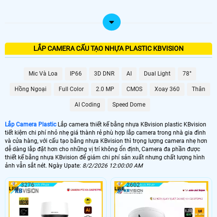
LẮP CAMERA CẤU TẠO NHỰA PLASTIC KBVISION
Mic Và Loa
IP66
3D DNR
AI
Dual Light
78°
Hồng Ngoại
Full Color
2.0 MP
CMOS
Xoay 360
Thân
AI Coding
Speed Dome
Lắp Camera Plastic
Lắp camera thiết kế bằng nhựa KBvision plastic KBvision
tiết kiệm chi phí nhỏ nhẹ giá thành rẻ phù hợp lắp camera trong nhà gia đình
và cửa hàng, với cấu tạo bằng nhựa KBvision thì trọng lượng camera nhẹ hơn
dễ dàng lắp đặt hơn cho những vị trí không ổn định, Camera đa phần được
thiết kế bằng nhựa KBvision để giám chi phí sản xuất nhưng chất lượng hình
ảnh vẫn sắt nét. Ngày Upate:
8/2/2026 12:00:00 AM
3276
2602