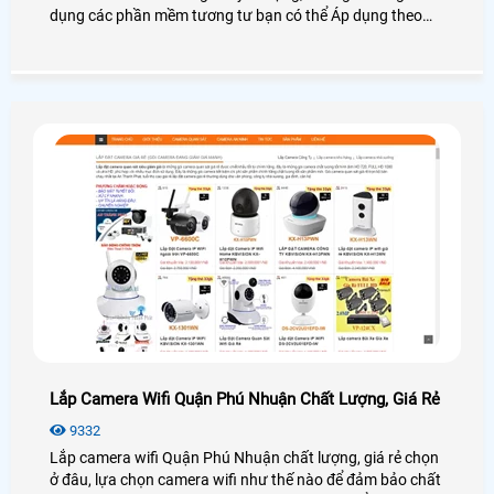
dụng các phần mềm tương tư bạn có thể Áp dụng theo
hướng dẫn này để lắp đặt camera wifi tại Nhà, Đôi lúc bạn
có thể quên mình mua camera wifi ở đâu hoặc ai đó cho
bạn 1 chiết camera wifi mà bạn không biết cài đặt như thế
nào, trong bài viết này hướng dẫn bạn sử dụng 3 thương
hiệu camera wifi hàng đầu là Vantech, camera wifi
Ebitcam, Camera wifi Ezviz và camera wifi Imous
Lắp Camera Wifi Quận Phú Nhuận Chất Lượng, Giá Rẻ
9332
Lắp camera wifi Quận Phú Nhuận chất lượng, giá rẻ chọn
ở đâu, lựa chọn camera wifi như thế nào để đảm bảo chất