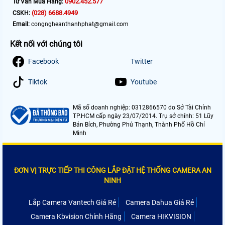
0902.452.577
Tư Vấn Mua Hàng:
(028) 6688.4949
CSKH:
Email:
congngheanthanhphat@gmail.com
Kết nối với chúng tôi
Facebook
Twitter
Tiktok
Youtube
Mã số doanh nghiệp: 0312866570 do Sở Tài Chính
TP.HCM cấp ngày 23/07/2014. Trụ sở chính: 51 Lũy
Bán Bích, Phường Phú Thạnh, Thành Phố Hồ Chí
Minh
ĐƠN VỊ TRỰC TIẾP THI CÔNG LẮP ĐẶT HỆ THỐNG CAMERA AN
NINH
Lắp Camera Vantech Giá Rẻ
Camera Dahua Giá Rẻ
Camera Kbvision Chính Hãng
Camera HIKVISION