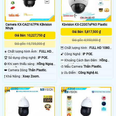
Camera KX-CAi2167PN KBvision
Kbvision KX-C2007sPN3 Plastic
Nhựa
Giá Bán: 5,817,500 ₫
Giá Bán: 10,227,750 ₫
Giá gốc: 8,950,000 ₫
Giá gốc: 15,735,000 ₫
🦉 Chất lượng hình :
FULL HD 1080P
☀️ Chất lượng hình Ảnh :
FULL HD
.
🌠 Công Nghệ :
IP POE.
1080P .
🏆 Sử dụng công nghệ :
IP POE.
🔦 Khoảng Cách Ban Đêm :
Hồng
✪ Khi xem thiếu sáng :
Hồng Ngoại
Ngoại Siêu Xa Starlight.
🎨 Mẫu Camera
Thân Plastic.
100m Hồng Ngoại Smart IR.
👑 Camera Dòng
Thân Plastic.
️➲ Ưu Điểm :
Công Nghệ AI.
️ƒ Khả Năng :
Xoay Zoom.
2030
1314