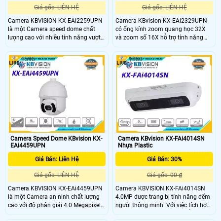
Giá gốc: LIÊN HỆ
Giá gốc: LIÊN HỆ
Camera KBVISION KX-EAi2259UPN
Camera KBvision KX-EAi2329UPN
là một Camera speed dome chất
có ống kính zoom quang học 32X
lượng cao với nhiều tính năng vượt
và zoom số 16X hỗ trợ tính năng
trội với ống kính zoom quang học
quay quét ngang 360 độ và quay
25X (4. 8mm~120mm), zoom số
dọc lên xuống 90 độ giúp người
1596
1838
16x, Camera cho phép người dùng
dùng có thể quan sát toàn bộ khu
thu phóng hình ảnh với độ chính
vực một cách rộng rãi tiện lợi.
xác cao, tầm xa hồng ngoại lên đến
250m giúp Camera hoạt động hiệu
quả trong môi trường ánh sáng yếu
và đêm tối.
Camera Speed Dome KBvision KX-
Camera KBvision KX-FAi4014SN
EAi4459UPN
Nhựa Plastic
Giá Bán: Liên Hệ
Giá Bán: 30%
Giá gốc: LIÊN HỆ
Giá gốc: 00 ₫
Camera KBVISION KX-EAi4459UPN
Camera KBVISION KX-FAi4014SN
là một Camera an ninh chất lượng
4.0MP được trang bị tính năng đếm
cao với độ phân giải 4.0 Megapixel
người thông minh. Với việc tích hợp
25/30fps cho hình ảnh sắc nét và
công nghệ tiên tiến, sản phẩm có