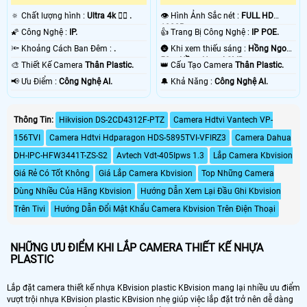
🔅 Chất lượng hình :
Ultra 4k 👍🏾 .
👁 Hình Ảnh Sắc nét :
FULL HD
1080P .
🌠 Công Nghệ :
IP.
👍 Trang Bị Công Nghệ :
IP POE.
🔦 Khoảng Cách Ban Đêm :
.
🌚 Khi xem thiếu sáng :
Hồng Ngoại
50m Hồng Ngoại SMD.
🎨 Thiết Kế Camera
Thân Plastic.
👑 Cấu Tạo Camera
Thân Plastic.
️📢 Ưu Điểm :
Công Nghệ AI.
️🔔 Khả Năng :
Công Nghệ AI.
Thông Tin:
Hikvision DS-2CD4312F-PTZ
Camera Hdtvi Vantech VP-
156TVI
Camera Hdtvi Hdparagon HDS-5895TVI-VFIRZ3
Camera Dahua
DH-IPC-HFW3441T-ZS-S2
Avtech Vdt-405Ipws 1.3
Lắp Camera Kbvision
Giá Rẻ Có Tốt Không
Giá Lắp Camera Kbvision
Top Những Camera
Dùng Nhiều Của Hãng Kbvision
Hướng Dẫn Xem Lại Đầu Ghi Kbvision
Trên Tivi
Hướng Dẫn Đổi Mật Khẩu Camera Kbvision Trên Điện Thoại
NHỮNG ƯU ĐIỂM KHI LẮP CAMERA THIẾT KẾ NHỰA
PLASTIC
Lắp đặt camera thiết kế nhựa KBvision plastic KBvision mang lại nhiều ưu điểm
vượt trội nhựa KBvision plastic KBvision nhẹ giúp việc lắp đặt trở nên dễ dàng