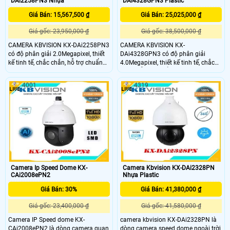
DAi2258PN3 Nhựa
DAi4328GPN3 Plastic
mạng
Giá Bán: 15,567,500 ₫
Giá Bán: 25,025,000 ₫
Giá gốc: 23,950,000 ₫
Giá gốc: 38,500,000 ₫
CAMERA KBVISION KX-DAi2258PN3
CAMERA KBVISION KX-
có độ phân giải 2.0Megapixel, thiết
DAi4328GPN3 có độ phân giải
kế tinh tế, chắc chắn, hỗ trợ chuẩn
4.0Megapixel, thiết kế tinh tế, chắc
chống nước và bụi IP67. CAMERA
chắn, hỗ trợ chuẩn chống nước và
KBVISION KX-DAi2258PN3 phục vụ
bụi IP67. Đây là camera quan sát
4001
4319
cho các dự án với quy mô lớn như
phục vụ cho các dự án với quy mô
khu công nghiệp, nhà máy, trường
lớn như khu công nghiệp, nhà máy,
học, bệnh viện, ngân hàng, kho bãi…
trường học, bệnh viện, ngân hàng,
kho bãi…CAMERA KBVISION KX-
DAi4328GPN3 hỗ trợ Zoom quang
32x, quan sát xa 150m
Camera Ip Speed Dome KX-
Camera Kbvision KX-DAi2328PN
CAi2008ePN2
Nhựa Plastic
Giá Bán: 30%
Giá Bán: 41,380,000 ₫
Giá gốc: 23,400,000 ₫
Giá gốc: 41,580,000 ₫
Camera IP Speed dome KX-
camera kbvision KX-DAi2328PN là
CAi2008ePN2 là dòng camera quan
dòng camera speed dome ngoài trời