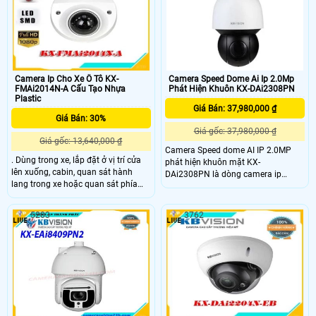
Camera Ip Cho Xe Ô Tô KX-
Camera Speed Dome Ai Ip 2.0Mp
FMAi2014N-A Cấu Tạo Nhựa
Phát Hiện Khuôn KX-DAi2308PN
Plastic
Giá Bán: 37,980,000 ₫
Giá Bán: 30%
Giá gốc: 37,980,000 ₫
Giá gốc: 13,640,000 ₫
Camera Speed dome AI IP 2.0MP
. Dùng trong xe, lắp đặt ở vị trí cửa
phát hiện khuôn mặt KX-
lên xuống, cabin, quan sát hành
DAi2308PN là dòng camera ip
lang trong xe hoặc quan sát phía
speed dome,chuyên nhận diện
trước xe. . Kết nối trực tiếp về đầu
khuôn mặt,cảm biến hình ảnh Sony
ghi qua cổng PoE
Starvis giúp hình ảnh sắc nét
5203
3762
hơn,công nghệ starlight cho hình
ảnh cực kì sắc nét dù quan sát
trrong môi trường thiếu ánh sáng