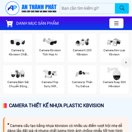
DANH MỤC SẢN PHẨM
Camera Ip
Camera Kbvision
Camera H.265
Camera Kim Loại
Kbvision Chất
Tích Hợp Ai
KBvision
Kbvison
Lượng
Camera Bám Sát
Camera Chip
Camera Ip Thân
Camera Xoay 360
Chuyển Động
Sony NIR
Trụ Dahua
Hikvision
Kbvision
KBvision
CAMERA THIẾT KẾ NHỰA PLASTIC KBVISION
Camera cấu tạo bằng nhựa kbvision có nhiều ưu điểm vượt trội nhẹ dễ
dàng lắp đặt giá rẻ nhưng chất lượng hình ảnh chống nhiễu tốt hơn hình