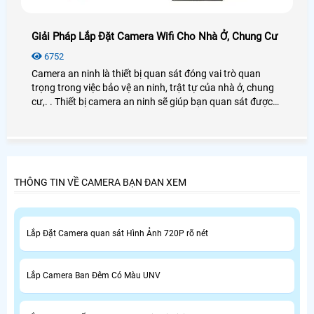
Giải Pháp Lắp Đặt Camera Wifi Cho Nhà Ở, Chung Cư
6752
Camera an ninh là thiết bị quan sát đóng vai trò quan
trọng trong việc bảo vệ an ninh, trật tự của nhà ở, chung
cư,. . Thiết bị camera an ninh sẽ giúp bạn quan sát được
mọi lúc mọi nơi những hoạt động diễn ra ỏ nhà ở phòng
chống trộm cắp, xâm nhập bất hợp pháp
THÔNG TIN VỀ CAMERA BẠN ĐAN XEM
Lắp Đặt Camera quan sát Hình Ảnh 720P rõ nét
Lắp Camera Ban Đêm Có Màu UNV