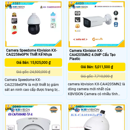
chi tiết. Camera KBVISION KX-
khả năng đếm người qua vạch, đếm
1581
6439
EAi4459UPN cũng được tích hợp
người trong khu vực, kiểm soát xếp
công nghệ hồng ngoại cho tầm nhìn
hàng, phát hiện đám đông, hỗ trợ
ban đêm đến 250m
quỹ đạo thông minh. Camera IP
đếm người KX-FAi4014SN 4
Camera Speedome Kbvision KX-
Camera Kbvision KX-
CAi2258eGPN Thiết Kế Nhựa
CAi4205MN2 4.0MP Cấu Tạo
Plastic
Giá Bán: 15,925,000 ₫
Giá Bán: 5,011,500 ₫
Giá gốc: 24,500,000 ₫
Giá gốc: 7,710,000 ₫
Camera Speedome KX-
camera kbvision KX-CAi4205MN2 là
CAi2258eGPN là một thiết bị giám
dòng camera mới nhất của
sát an ninh cao cấp được trang bị
KBVISION Camera có nhiều tính
ống kính zoom quang học với khả
năng AI nổi bật như nhận diện
năng zoom quang học 25X và
khuôn mặt, hàng rào ảo, ngoài ra
phạm vi tiêu cự từ 4. 8mm đến
2044
3481
camera còn hỗ trợ ống kính đa tiêu
120mm camera này cung cấp khả
cự giúp người dùng có thể phóng to
năng điều chỉnh góc nhìn linh hoạt
thu nhỏ hình ảnh với camera có độ
và chi tiết cho phép người dùng
phân giải 4.0MP mang đến hình
quan sát từ xa một cách hiệu quả
ảnh chất lượng nhất mang đến trải