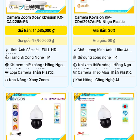
Camera Zoom Xoay Kbvision KX-
Camera Kbvision KM-
CAi2258ePN
CDAi2967AePN Nhựa Plastic
Giá Bán: 11,635,000 ₫
Giá Bán: 30%
Giá gốc: 17,900,000 ₫
Giá gốc: 00 ₫
☀️ Hình Ảnh Sắc nét :
FULL HD
☀️ Chất lượng hình Ảnh :
Ultra 4k 👍🏾
1080P .
.
👍 Trang Bị Công Nghệ :
IP.
🤖️ Sử dụng công nghệ :
IP.
🌚 Khi xem thiếu sáng :
Hồng Ngoại
🌔 Khi xem thiếu sáng :
Hồng Ngoại
100m Hồng Ngoại SMD.
100m Hồng Ngoại Smart IR.
👑 Loại Camera
Thân Plastic.
🕸️ Camera Theo Mẫu
Thân Plastic.
️↭ Khả Năng :
Xoay Zoom.
️ƒ Khả Năng :
Công Nghệ AI.
1758
1538