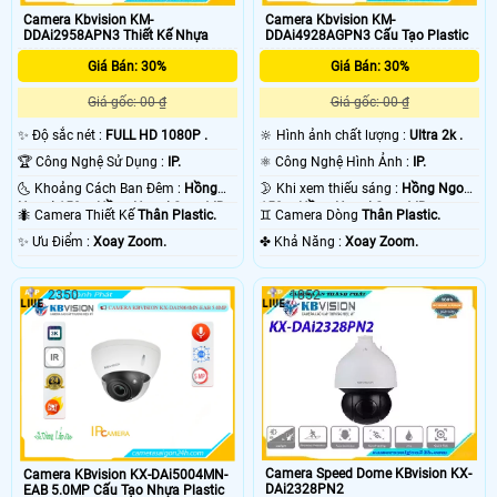
Camera Kbvision KM-
Camera Kbvision KM-
DDAi2958APN3 Thiết Kế Nhựa
DDAi4928AGPN3 Cấu Tạo Plastic
Giá Bán: 30%
Giá Bán: 30%
Giá gốc: 00 ₫
Giá gốc: 00 ₫
✨ Độ sắc nét :
FULL HD 1080P .
🔆 Hình ảnh chất lượng :
Ultra 2k .
🏆 Công Nghệ Sử Dụng :
IP.
⚛️ Công Nghệ Hình Ảnh :
IP.
🌜 Khoảng Cách Ban Đêm :
Hồng
🌛 Khi xem thiếu sáng :
Hồng Ngoại
Ngoại 150m Hồng Ngoại Smart IR.
150m Hồng Ngoại Smart IR.
🐜 Camera Thiết Kế
Thân Plastic.
♊ Camera Dòng
Thân Plastic.
️✨ Ưu Điểm :
Xoay Zoom.
️✤ Khả Năng :
Xoay Zoom.
2350
1852
Camera Speed Dome KBvision KX-
Camera KBvision KX-DAi5004MN-
DAi2328PN2
EAB 5.0MP Cấu Tạo Nhựa Plastic