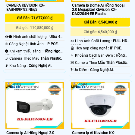
CAMERA KBVISION KX-
Camera Ip Dome Ai Hồng Ngoại
EAi8409PN2 Nhựa
2.0 Megapixel Kbvision KX-
DAi2204N-EB Plastic
Giá Bán: 71,877,000 ₫
Giá Bán: 6,540,000 ₫
Giá gốc: 110,580,000 ₫
Giá gốc: 6,540,000 ₫
👁️‍🗨 Hình ảnh chất lượng :
Ultra 4k
️👀 Hình Ành Chất Lượng :
FULL HD
👍🏾 .
⚛️ Công Nghệ Hình Ảnh :
IP POE.
1080P .
🤖️ Tích hợp công nghệ :
IP POE.
🌚 Khi xem thiếu sáng :
Hồng Ngoại
🔅 Khoảng Cách Ban Đêm :
Hồng
Siêu Xa Starlight.
🤹 Camera Theo Mẫu
Thân Plastic.
Ngoại 40m Hồng Ngoại SMD.
🕸️ Camera Theo Mẫu
Thân Plastic.
️📡 Khả Năng :
Công Nghệ AI.
️🎙 Ưu Điểm :
Công Nghệ AI.
4108
4594
Camera Ip Ai Hồng Ngoại 2.0
Camera Ip Ai Kbvision KX-