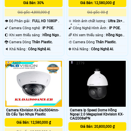
Giá Bán: 30%
Giá Bán: 12,580,000 ₫
Giá gốc: 4,800,000 ₫
Giá gốc: 00 ₫
👁 Độ Phân giải :
FULL HD 1080P .
🔆 Hình ảnh chất lượng :
Ultra 2k+
sắc nét .
🌠 Camera Công nghệ :
IP POE.
🌠 Công Nghệ Hình Ảnh :
IP POE.
🌔 Khi xem thiếu sáng :
Hồng Ngoại
🌈 Khi xem thiếu sáng :
Hồng Ngoại
80m Starlight.
30m .
🐉️ Camera Dòng
Thân Plastic.
🎨 Camera Dòng
Thân Plastic.
️🔈 Khả Năng :
Công Nghệ AI.
️✤ Khả Năng :
Công Nghệ AI.
5407
2779
Camera Kbvision Kx-Dai5004mn-
Camera Ip Speed Dome Hồng
Eb Cấu Tạo Nhựa Plastic
Ngoại 2.0 Megapixel Kbvision KX-
CAi2008ePN
Giá Bán: 12,580,000 ₫
Giá Bán: 20,800,000 ₫