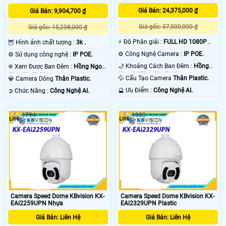
Giá Bán: 24,375,000 ₫
Giá Bán: 9,904,700 ₫
Giá gốc: 37,500,000 ₫
Giá gốc: 15,238,000 ₫
️⚡ Độ Phân giải :
FULL HD 1080P .
🦉 Hình ảnh chất lượng :
3k .
⚙ Công Nghệ Camera :
IP POE.
⚙ Sử dụng công nghệ :
IP POE.
🌙 Khoảng Cách Ban Đêm :
Hồng
❈ Xem Được Ban Đêm :
Hồng Ngoại
Ngoại 150m Starlight.
40m Starlight.
💦 Cấu Tạo Camera
Thân Plastic.
💎 Camera Dòng
Thân Plastic.
️🔮 Ưu Điểm :
Công Nghệ AI.
️➲ Chức Năng :
Công Nghệ AI.
1794
1330
Camera Speed Dome KBvision KX-
Camera Speed Dome KBvision KX-
EAi2259UPN Nhựa
EAi2329UPN Plastic
Giá Bán: Liên Hệ
Giá Bán: Liên Hệ