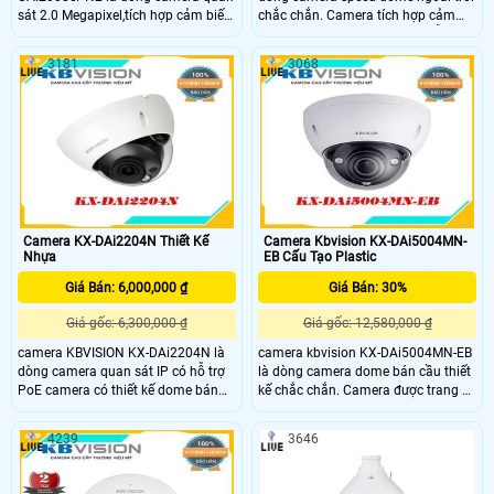
sát 2.0 Megapixel,tích hợp cảm biến
chắc chắn. Camera tích hợp cảm
hình ảnh CMOS full HD 1080p.
biến 2.0 Megapixel. Caemra hỗ trợ
camera hỗ trợ zoom quang lên tới
zoom quang tối đa 32x
3181
3068
25x. Hỗ trợ chuẩn nén hình ảnh H
Camera KX-DAi2204N Thiết Kế
Camera Kbvision KX-DAi5004MN-
Nhựa
EB Cấu Tạo Plastic
Giá Bán: 6,000,000 ₫
Giá Bán: 30%
Giá gốc: 6,300,000 ₫
Giá gốc: 12,580,000 ₫
camera KBVISION KX-DAi2204N là
camera kbvision KX-DAi5004MN-EB
dòng camera quan sát IP có hỗ trợ
là dòng camera dome bán cầu thiết
PoE camera có thiết kế dome bán
kế chắc chắn. Camera được trang bị
cầu chắc chắn. Camera có độ phân
chip cảm biến hình ảnh 5.0
giải 2.0 Megapixel. Camera tích hợp
Megapixel,Hỗ trợ phát hiên khuông
4239
3646
công nghệ cảm biến hình ảnh Sony
mặt . Camera hỗ trợ hông ngoai xa
Starvis
lên tới 50m