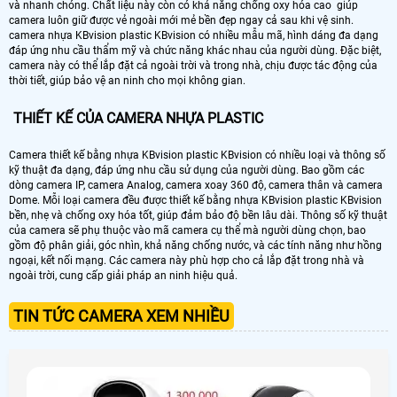
và nhanh chóng. Chất liệu này còn có khả năng chống oxy hóa cao giúp
camera luôn giữ được vẻ ngoài mới mẻ bền đẹp ngay cả sau khi vệ sinh.
camera nhựa KBvision plastic KBvision có nhiều mẫu mã, hình dáng đa dạng
đáp ứng nhu cầu thẩm mỹ và chức năng khác nhau của người dùng. Đặc biệt,
camera này có thể lắp đặt cả ngoài trời và trong nhà, chịu được tác động của
thời tiết, giúp bảo vệ an ninh cho mọi không gian.
THIẾT KẾ CỦA CAMERA NHỰA PLASTIC
Camera thiết kế bằng nhựa KBvision plastic KBvision có nhiều loại và thông số
kỹ thuật đa dạng, đáp ứng nhu cầu sử dụng của người dùng. Bao gồm các
dòng camera IP, camera Analog, camera xoay 360 độ, camera thân và camera
Dome. Mỗi loại camera đều được thiết kế bằng nhựa KBvision plastic KBvision
bền, nhẹ và chống oxy hóa tốt, giúp đảm bảo độ bền lâu dài. Thông số kỹ thuật
của camera sẽ phụ thuộc vào mã camera cụ thể mà người dùng chọn, bao
gồm độ phân giải, góc nhìn, khả năng chống nước, và các tính năng như hồng
ngoại, kết nối mạng. Các camera này phù hợp cho cả lắp đặt trong nhà và
ngoài trời, cung cấp giải pháp an ninh hiệu quả.
TIN TỨC CAMERA XEM NHIỀU