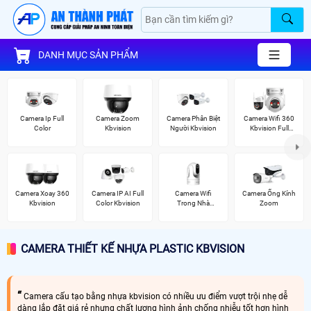
DANH MỤC SẢN PHẨM
Camera Ip Full
Camera Zoom
Camera Phân Biệt
Camera Wifi 360
Color
Kbvision
Người Kbvision
Kbvision Full
Color
Camera Xoay 360
Camera IP AI Full
Camera Wifi
Camera Ống Kính
Kbvision
Color Kbvision
Trong Nhà
Zoom
Kbvision
CAMERA THIẾT KẾ NHỰA PLASTIC KBVISION
Camera cấu tạo bằng nhựa kbvision có nhiều ưu điểm vượt trội nhẹ dễ
dàng lắp đặt giá rẻ nhưng chất lượng hình ảnh chống nhiễu tốt hơn hình