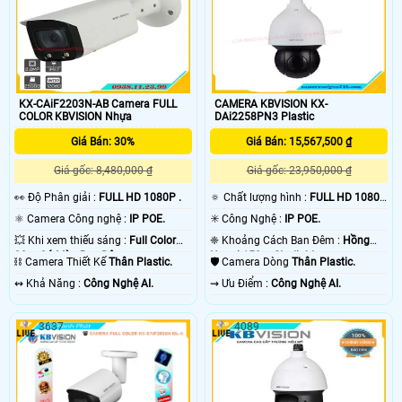
KX-CAiF2203N-AB Camera FULL
CAMERA KBVISION KX-
COLOR KBVISION Nhựa
DAi2258PN3 Plastic
Giá Bán: 30%
Giá Bán: 15,567,500 ₫
Giá gốc: 8,480,000 ₫
Giá gốc: 23,950,000 ₫
️👀 Độ Phân giải :
FULL HD 1080P .
🔅 Chất lượng hình :
FULL HD 1080P
.
⚛️ Camera Công nghệ :
IP POE.
✳️ Công Nghệ :
IP POE.
💥 Khi xem thiếu sáng :
Full Color
❈ Khoảng Cách Ban Đêm :
Hồng
30m Có Màu Ban Đêm.
Ngoại 150m Starlight.
⛓ Camera Thiết Kế
Thân Plastic.
🛡 Camera Dòng
Thân Plastic.
️↭ Khả Năng :
Công Nghệ AI.
️⇝ Ưu Điểm :
Công Nghệ AI.
3637
4089