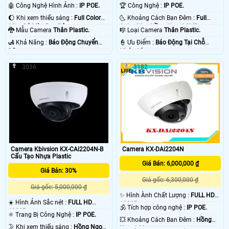
1080P .
nét .
🤖️ Công Nghệ Hình Ảnh :
IP POE.
🏆 Công Nghệ :
IP POE.
🌔 Khi xem thiếu sáng :
Full Color
🌜 Khoảng Cách Ban Đêm :
Full
20m Có Màu Ban Đêm.
Color 30m Hồng Ngoại SMD.
🐉️ Mẫu Camera
Thân Plastic.
🎼️ Loại Camera
Thân Plastic.
️🛃 Khả Năng :
Báo Động Chuyển
️👮 Ưu Điểm :
Báo Động Tại Chỗ
Động.
Nháy Sáng.
3036
3182
Camera Kbivsion KX-CAi2204N-B
Camera KX-DAi2204N
Cấu Tạo Nhựa Plastic
Giá Bán: 6,000,000 ₫
Giá Bán: 30%
Giá gốc: 6,300,000 ₫
Giá gốc: 5,000,000 ₫
✨ Hình Ành Chất Lượng :
FULL HD
☀️ Hình Ảnh Sắc nét :
FULL HD
1080P .
🕉️ Tích hợp công nghệ :
IP POE.
1080P .
⚛️ Trang Bị Công Nghệ :
IP POE.
💥 Khoảng Cách Ban Đêm :
Hồng
🌛 Khi xem thiếu sáng :
Hồng Ngoại
Ngoại 30m .