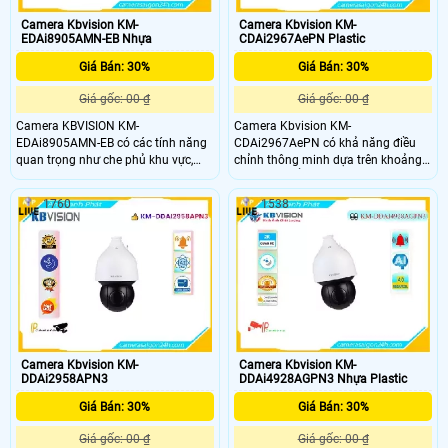
Camera Kbvision KM-
Camera Kbvision KM-
EDAi8905AMN-EB Nhựa
CDAi2967AePN Plastic
Giá Bán: 30%
Giá Bán: 30%
Giá gốc: 00 ₫
Giá gốc: 00 ₫
Camera KBVISION KM-
Camera Kbvision KM-
EDAi8905AMN-EB có các tính năng
CDAi2967AePN có khả năng điều
quan trọng như che phủ khu vực,
chỉnh thông minh dựa trên khoảng
dãy động rộng, khả năng quan sát
cách vật thể. Điều này cho phép
ban đêm và khả năng lưu trữ lớn,
camera tự động điều chỉnh tiêu
1760
1538
giúp cung cấp quan sát và ghi lại
điểm và nét chính xác khi vật thể di
chất lượng cao trong nhiều điều kiện
chuyển xa hoặc gần. Khả năng thu
khác nhau. Camera hỗ trợ khả năng
phóng ống kính zoom 16X giúp
quan sát ban đêm với khoảng cách
quan sát chi tiết ở các khoảng cách
hồng ngoại lên đến 60m.
xa
Camera Kbvision KM-
Camera Kbvision KM-
DDAi2958APN3
DDAi4928AGPN3 Nhựa Plastic
Giá Bán: 30%
Giá Bán: 30%
Giá gốc: 00 ₫
Giá gốc: 00 ₫