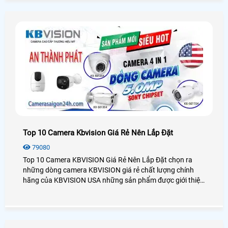
tránh được sự dòm ngó của những người khác nhìn vào
khu vực an ninh của mình
Top 10 Camera Kbvision Giá Rẻ Nên Lắp Đặt
79080
Top 10 Camera KBVISION Giá Rẻ Nên Lắp Đặt chọn ra
những dòng camera KBVISION giá rẻ chất lượng chính
hãng của KBVISION USA những sản phẩm được giới thiệu
trong bài viết có giá thành rẻ chất lượng phù hợp cho
những công trình dự án lắp camera KBVISION giá rẻ cho
cửa hàng, văn Phòng , kho xưởng ,kho hàng và xưởng sản
xuất phù hợp chi phí cho từng dự án