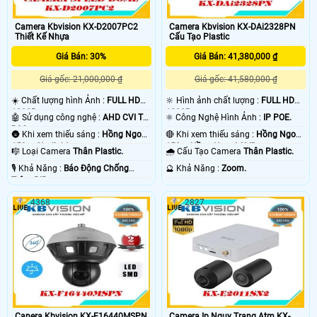
Camera Kbvision KX-D2007PC2
Camera Kbvision KX-DAi2328PN
Thiết Kế Nhựa
Cấu Tạo Plastic
Giá Bán: 30%
Giá Bán: 41,380,000 ₫
Giá gốc: 21,000,000 ₫
Giá gốc: 41,580,000 ₫
☀️ Chất lượng hình Ảnh :
FULL HD
🔆 Hình ảnh chất lượng :
FULL HD
1080P .
1080P .
🤖️ Sử dụng công nghệ :
AHD CVI TVI
⚛️ Công Nghệ Hình Ảnh :
IP POE.
BCS.
🌚 Khi xem thiếu sáng :
Hồng Ngoại
🔴 Khi xem thiếu sáng :
Hồng Ngoại
150m Starlight.
150m Hồng Ngoại SMD.
🎼️ Loại Camera
Thân Plastic.
🌧️ Cấu Tạo Camera
Thân Plastic.
️🎙 Khả Năng :
Báo Động Chống
️🔮 Khả Năng :
Zoom.
Trộm PIR.
4368
2827
Canera Kbvision KX-F16440MSPN
Camera Ip Ngụy Trang Atm KX-