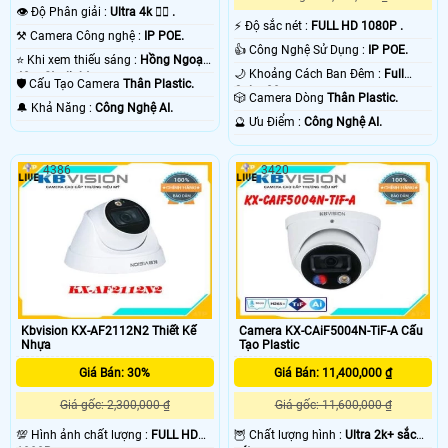
👁 Độ Phân giải :
Ultra 4k 👍🏾 .
️⚡ Độ sắc nét :
FULL HD 1080P .
⚒ Camera Công nghệ :
IP POE.
👍 Công Nghệ Sử Dụng :
IP POE.
⭐ Khi xem thiếu sáng :
Hồng Ngoại
🌙 Khoảng Cách Ban Đêm :
Full
40m Starlight.
🛡 Cấu Tạo Camera
Thân Plastic.
Color 20m .
🎲 Camera Dòng
Thân Plastic.
️🔔 Khả Năng :
Công Nghệ AI.
️🔮 Ưu Điểm :
Công Nghệ AI.
4386
3420
Kbvision KX-AF2112N2 Thiết Kế
Camera KX-CAiF5004N-TiF-A Cấu
Nhựa
Tạo Plastic
Giá Bán: 30%
Giá Bán: 11,400,000 ₫
Giá gốc: 2,300,000 ₫
Giá gốc: 11,600,000 ₫
💯 Hình ảnh chất lượng :
FULL HD
🦉 Chất lượng hình :
Ultra 2k+ sắc