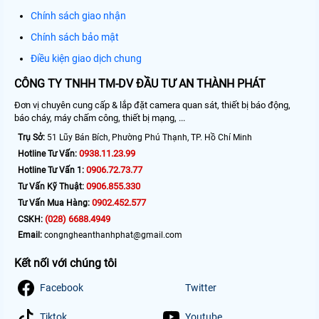
Chính sách giao nhận
Chính sách bảo mật
Điều kiện giao dịch chung
CÔNG TY TNHH TM-DV ĐẦU TƯ AN THÀNH PHÁT
Đơn vị chuyên cung cấp & lắp đặt camera quan sát, thiết bị báo động,
báo cháy, máy chấm công, thiết bị mạng, ...
Trụ Sở:
51 Lũy Bán Bích, Phường Phú Thạnh, TP. Hồ Chí Minh
0938.11.23.99
Hotline Tư Vấn:
0906.72.73.77
Hotline Tư Vấn 1:
0906.855.330
Tư Vấn Kỹ Thuật:
0902.452.577
Tư Vấn Mua Hàng:
(028) 6688.4949
CSKH:
Email:
congngheanthanhphat@gmail.com
Kết nối với chúng tôi
Facebook
Twitter
Tiktok
Youtube