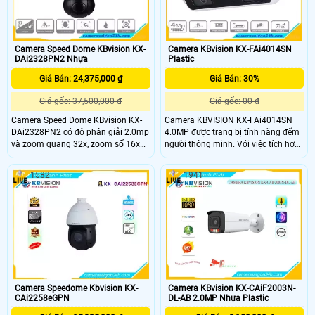
chuyển trong thang máy.
được chất lượng tốt nhất và độ chi
tiết đối tượng cao nhất
Camera Speed Dome KBvision KX-
Camera KBvision KX-FAi4014SN
DAi2328PN2 Nhựa
Plastic
Giá Bán: 24,375,000 ₫
Giá Bán: 30%
Giá gốc: 37,500,000 ₫
Giá gốc: 00 ₫
Camera Speed Dome KBvision KX-
Camera KBVISION KX-FAi4014SN
DAi2328PN2 có độ phân giải 2.0mp
4.0MP được trang bị tính năng đếm
và zoom quang 32x, zoom số 16x
người thông minh. Với việc tích hợp
cho phép người dùng quan sát chi
công nghệ tiên tiến, sản phẩm có
tiết từng góc nhìn với khoảng cách
khả năng đếm người qua vạch, đếm
1582
1941
xa. Camera KBVISION KX-
người trong khu vực, kiểm soát xếp
DAI2328PN2 hỗ trợ cân bằng ánh
hàng, phát hiện đám đông, hỗ trợ
sáng, tự động lấy nét, chức năng
quỹ đạo thông minh. Camera IP
Day/Night(ICR) cảm biến ngày/đêm,
đếm người KX-FAi4014SN 4
giúp cho hình ảnh luôn sắc nét dù ở
điều kiện ánh sáng thay đổi
Camera Speedome Kbvision KX-
Camera KBvision KX-CAiF2003N-
CAi2258eGPN
DL-AB 2.0MP Nhựa Plastic