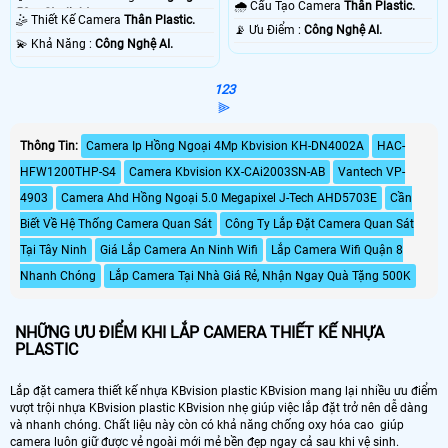
🌧️ Cấu Tạo Camera
Thân Plastic.
50m Starlight.
🤹 Thiết Kế Camera
Thân Plastic.
️📡 Ưu Điểm :
Công Nghệ AI.
️💫 Khả Năng :
Công Nghệ AI.
1
2
3
⫸
Thông Tin:
Camera Ip Hồng Ngoại 4Mp Kbvision KH-DN4002A
HAC-
HFW1200THP-S4
Camera Kbvision KX-CAi2003SN-AB
Vantech VP-
4903
Camera Ahd Hồng Ngoại 5.0 Megapixel J-Tech AHD5703E
Cần
Biết Về Hệ Thống Camera Quan Sát
Công Ty Lắp Đặt Camera Quan Sát
Tại Tây Ninh
Giá Lắp Camera An Ninh Wifi
Lắp Camera Wifi Quận 8
Nhanh Chóng
Lắp Camera Tại Nhà Giá Rẻ, Nhận Ngay Quà Tặng 500K
NHỮNG ƯU ĐIỂM KHI LẮP CAMERA THIẾT KẾ NHỰA
PLASTIC
Lắp đặt camera thiết kế nhựa KBvision plastic KBvision mang lại nhiều ưu điểm
vượt trội nhựa KBvision plastic KBvision nhẹ giúp việc lắp đặt trở nên dễ dàng
và nhanh chóng. Chất liệu này còn có khả năng chống oxy hóa cao giúp
camera luôn giữ được vẻ ngoài mới mẻ bền đẹp ngay cả sau khi vệ sinh.