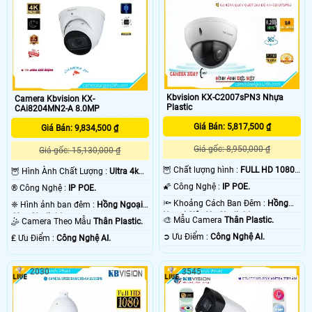
Kbvision KX-C2007sPN3 Nhựa
Camera Kbvision KX-
Plastic
CAi8204MN2-A 8.0MP
Giá Bán: 5,817,500 ₫
Giá Bán: 9,834,500 ₫
Giá gốc: 8,950,000 ₫
Giá gốc: 15,130,000 ₫
🦉 Chất lượng hình :
FULL HD 1080P
🦉 Hình Ành Chất Lượng :
Ultra 4k
.
👍🏾 .
🌠 Công Nghệ :
IP POE.
®️ Công Nghệ :
IP POE.
🔦 Khoảng Cách Ban Đêm :
Hồng
❈ Hình ảnh ban đêm :
Hồng Ngoại
Ngoại Siêu Xa Starlight.
40m Starlight.
🎨 Mẫu Camera
Thân Plastic.
🤹 Camera Theo Mẫu
Thân Plastic.
️➲ Ưu Điểm :
Công Nghệ AI.
️₤ Ưu Điểm :
Công Nghệ AI.
2030
3545