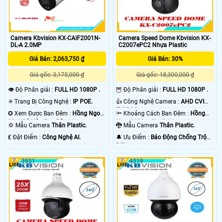
Camera Kbvision KX-CAiF2001N-
Camera Speed Dome Kbvision KX-
DL-A 2.0MP
C2007ePC2 Nhựa Plastic
Giá Bán: 2,063,750 ₫
Giá Bán: 30%
Giá gốc: 3,175,000 ₫
Giá gốc: 18,300,000 ₫
👁 Độ Phân giải :
FULL HD 1080P .
🦉 Độ Phân giải :
FULL HD 1080P .
✳️ Trang Bị Công Nghệ :
IP POE.
👍 Công Nghệ Camera :
AHD CVI
TVI BCS.
✪ Xem Được Ban Đêm :
Hồng Ngoại
🔦 Khoảng Cách Ban Đêm :
Hồng
30m Có Màu Ban Ðêm.
Ngoại 100m Starlight.
💢 Mẫu Camera
Thân Plastic.
🐉️ Mẫu Camera
Thân Plastic.
️₤ Đặt Điểm :
Công Nghệ AI.
️🔔 Ưu Điểm :
Báo Động Chống Trộm
PIR.
3931
4319