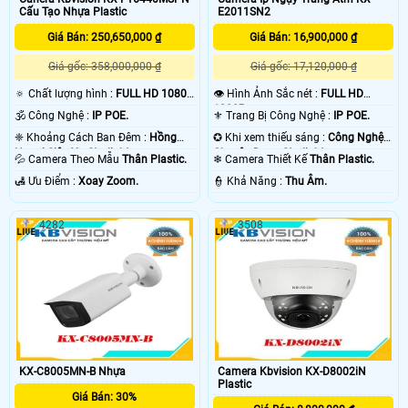
Cấu Tạo Nhựa Plastic
E2011SN2
Giá Bán: 250,650,000 ₫
Giá Bán: 16,900,000 ₫
Giá gốc: 358,000,000 ₫
Giá gốc: 17,120,000 ₫
🔅 Chất lượng hình :
FULL HD 1080P
👁 Hình Ảnh Sắc nét :
FULL HD
.
1080P .
🕉️ Công Nghệ :
IP POE.
⚜️ Trang Bị Công Nghệ :
IP POE.
❈ Khoảng Cách Ban Đêm :
Hồng
✪ Khi xem thiếu sáng :
Công Nghệ
Ngoại Siêu Xa Starlight.
Chuyên Dụng Starlight.
💦 Camera Theo Mẫu
Thân Plastic.
❄ Camera Thiết Kế
Thân Plastic.
️🛃 Ưu Điểm :
Xoay Zoom.
️👮 Khả Năng :
Thu Âm.
4282
3508
KX-C8005MN-B Nhựa
Camera Kbvision KX-D8002iN
Plastic
Giá Bán: 30%