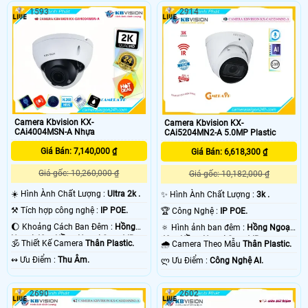
1593
2914
Camera Kbvision KX-
Camera Kbvision KX-
CAi4004MSN-A Nhựa
CAi5204MN2-A 5.0MP Plastic
Giá Bán: 7,140,000 ₫
Giá Bán: 6,618,300 ₫
Giá gốc: 10,260,000 ₫
Giá gốc: 10,182,000 ₫
☀️ Hình Ành Chất Lượng :
Ultra 2k .
✨ Hình Ành Chất Lượng :
3k .
⚒ Tích hợp công nghệ :
IP POE.
🏆 Công Nghệ :
IP POE.
🌔 Khoảng Cách Ban Đêm :
Hồng
🔅 Hình ảnh ban đêm :
Hồng Ngoại
Ngoại 40m Hồng Ngoại Smart IR.
40m Hồng Ngoại Smart IR.
🕉️ Thiết Kế Camera
Thân Plastic.
🌧️ Camera Theo Mẫu
Thân Plastic.
️↭ Ưu Điểm :
Thu Âm.
️ლ Ưu Điểm :
Công Nghệ AI.
2690
2602