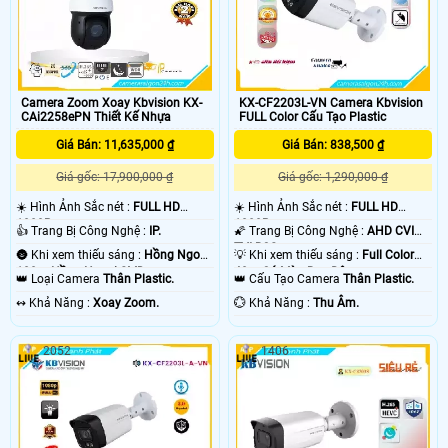
Camera Zoom Xoay Kbvision KX-
KX-CF2203L-VN Camera Kbvision
CAi2258ePN Thiết Kế Nhựa
FULL Color Cấu Tạo Plastic
Giá Bán: 11,635,000 ₫
Giá Bán: 838,500 ₫
Giá gốc: 17,900,000 ₫
Giá gốc: 1,290,000 ₫
☀️ Hình Ảnh Sắc nét :
FULL HD
☀️ Hình Ảnh Sắc nét :
FULL HD
1080P .
1080P .
👍 Trang Bị Công Nghệ :
IP.
🌠 Trang Bị Công Nghệ :
AHD CVI
TVI BCS.
🌚 Khi xem thiếu sáng :
Hồng Ngoại
💡 Khi xem thiếu sáng :
Full Color
100m Hồng Ngoại SMD.
40m Có Màu Ban Đêm.
👑 Loại Camera
Thân Plastic.
👑 Cấu Tạo Camera
Thân Plastic.
️↭ Khả Năng :
Xoay Zoom.
️💮 Khả Năng :
Thu Âm.
2052
1406