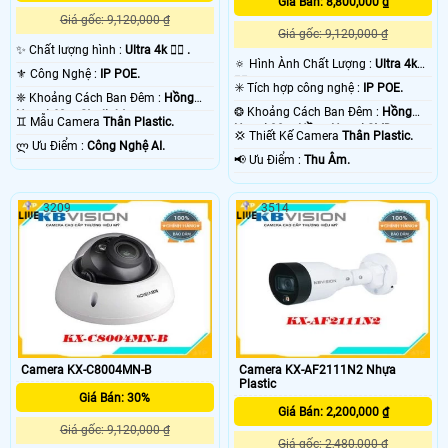
Giá Bán: 8,800,000 ₫
Giá gốc: 9,120,000 ₫
Giá gốc: 9,120,000 ₫
✨ Chất lượng hình :
Ultra 4k 👍🏾 .
🔅 Hình Ành Chất Lượng :
Ultra 4k
⚜️ Công Nghệ :
IP POE.
👍🏾 .
✳️ Tích hợp công nghệ :
IP POE.
❈ Khoảng Cách Ban Đêm :
Hồng
❂ Khoảng Cách Ban Đêm :
Hồng
Ngoại 60m Starlight.
♊ Mẫu Camera
Thân Plastic.
Ngoại 30m Hồng Ngoại SMD.
💢 Thiết Kế Camera
Thân Plastic.
️ლ Ưu Điểm :
Công Nghệ AI.
️📢 Ưu Điểm :
Thu Âm.
3209
3514
Camera KX-C8004MN-B
Camera KX-AF2111N2 Nhựa
Plastic
Giá Bán: 30%
Giá Bán: 2,200,000 ₫
Giá gốc: 9,120,000 ₫
Giá gốc: 2,480,000 ₫