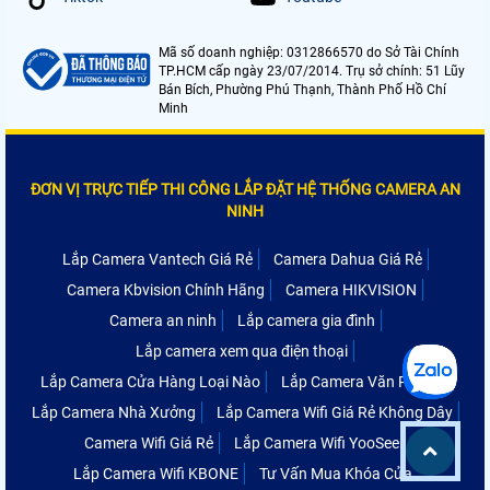
Mã số doanh nghiệp: 0312866570 do Sở Tài Chính
TP.HCM cấp ngày 23/07/2014. Trụ sở chính: 51 Lũy
Bán Bích, Phường Phú Thạnh, Thành Phố Hồ Chí
Minh
ĐƠN VỊ TRỰC TIẾP THI CÔNG LẮP ĐẶT HỆ THỐNG CAMERA AN
NINH
Lắp Camera Vantech Giá Rẻ
Camera Dahua Giá Rẻ
Camera Kbvision Chính Hãng
Camera HIKVISION
Camera an ninh
Lắp camera gia đình
Lắp camera xem qua điện thoại
Lắp Camera Cửa Hàng Loại Nào
Lắp Camera Văn Phòng
Lắp Camera Nhà Xưởng
Lắp Camera Wifi Giá Rẻ Không Dây
Camera Wifi Giá Rẻ
Lắp Camera Wifi YooSee
Lắp Camera Wifi KBONE
Tư Vấn Mua Khóa Cửa