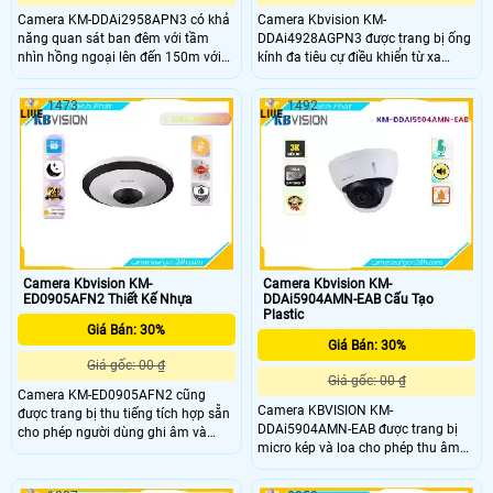
Camera KM-DDAi2958APN3 có khả
Camera Kbvision KM-
năng quan sát ban đêm với tầm
DDAi4928AGPN3 được trang bị ống
nhìn hồng ngoại lên đến 150m với
kính đa tiêu cự điều khiển từ xa
điều chỉnh thông minh dựa trên
zoom 32X với khoảng tiêu cự từ 4.
khoảng cách vật thể và khả năng
8mm đến 154mm cho phép người
1473
1492
thu phóng ống kính cho phép người
dùng điều chỉnh góc nhìn và thu
dùng quan sát chi tiết ngay cả trong
phóng hình ảnh một cách linh hoạt
điều kiện ánh sáng yếu. Camera KM-
và từ xa.
DDAi2958APN3 cũng được trang bị
đầu tiếp nối báo động ra vào và đầu
tiếp nối âm thanh ra vào cho phép
tích hợp với hệ thống báo động và
âm thanh
Camera Kbvision KM-
Camera Kbvision KM-
ED0905AFN2 Thiết Kế Nhựa
DDAi5904AMN-EAB Cấu Tạo
Plastic
Giá Bán: 30%
Giá Bán: 30%
Giá gốc: 00 ₫
Giá gốc: 00 ₫
Camera KM-ED0905AFN2 cũng
Camera KBVISION KM-
được trang bị thu tiếng tích hợp sẵn
DDAi5904AMN-EAB được trang bị
cho phép người dùng ghi âm và
micro kép và loa cho phép thu âm
nghe âm thanh từ môi trường xung
và phát âm thanh cho phép camera
quanh với đầu tiếp nối báo động ra
hỗ trợ đàm thoại 2 chiều, tức là
vào và đầu tiếp nối âm thanh ra vào