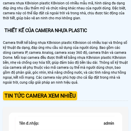
camera nhựa KBvision plastic KBvision có nhiều mẫu mã, hình dáng đa dạng
đáp ứng nhu cầu thẩm mỹ và chức năng khác nhau của người dùng. Đặc biệt,
camera này có thể lắp đặt cả ngoài trời và trong nhà, chịu được tác động của
thời tiết, giúp bảo vệ an ninh cho mọi không gian.
THIẾT KẾ CỦA CAMERA NHỰA PLASTIC
Camera thiết kế bằng nhựa KBvision plastic KBvision có nhiều loại và thông số
kỹ thuật đa dạng, đáp ứng nhu cầu sử dụng của người dùng. Bao gồm các
dòng camera IP, camera Analog, camera xoay 360 độ, camera thân và camera
Dome. Mỗi loại camera đều được thiết kế bằng nhựa KBvision plastic KBvision
bền, nhẹ và chống oxy hóa tốt, giúp đảm bảo độ bền lâu dài. Thông số kỹ thuật
của camera sẽ phụ thuộc vào mã camera cụ thể mà người dùng chọn, bao
gồm độ phân giải, góc nhìn, khả năng chống nước, và các tính năng như hồng
ngoại, kết nối mạng. Các camera này phù hợp cho cả lắp đặt trong nhà và
ngoài trời, cung cấp giải pháp an ninh hiệu quả.
TIN TỨC CAMERA XEM NHIỀU