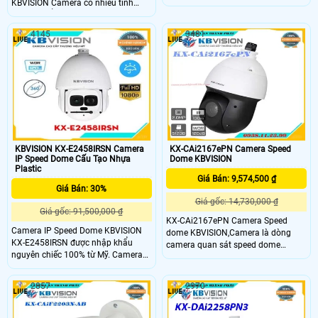
KBVISION Camera có nhiều tính
camera Kbvision KX-CAiF4001N-DL-
năng AI nổi bật như nhận diện
A chất lượng cao chống ngược sáng
khuôn mặt, hàng rào ảo, ngoài ra
DWDR tích hợp đèn LED trợ sáng với
4145
3481
camera còn hỗ trợ ống kính đa tiêu
khoảng cách 30m camera hỗ trợ
cự giúp người dùng có thể phóng to
tiêu chuẩn IP67 có thể lắp đặt
thu nhỏ hình ảnh với camera có độ
camera cả trong nhà lẫn ngoài trời
phân giải 4.0MP mang đến hình
ảnh chất lượng nhất mang đến trải
nghiệm tuyệt vời cho khách hàng
KBVISION KX-E2458IRSN Camera
KX-CAi2167ePN Camera Speed
IP Speed Dome Cấu Tạo Nhựa
Dome KBVISION
Plastic
Giá Bán: 9,574,500 ₫
Giá Bán: 30%
Giá gốc: 14,730,000 ₫
Giá gốc: 91,500,000 ₫
KX-CAi2167ePN Camera Speed
Camera IP Speed Dome KBVISION
dome KBVISION,Camera là dòng
KX-E2458IRSN được nhập khẩu
camera quan sát speed dome
nguyên chiếc 100% từ Mỹ. Camera
chuyên dụng ngoài trời camera có
hồng ngoại độ phân giải 2.0
thiết kế chắc chắn,camera sử dụng
Megapixel hình ảnh HD siêu nét, hỗ
Cảm biến STARVIS CMOS kích thước
2857
2970
trợ chống ngược sáng, khả năng
1/2. 8. ,Độ phân giải 2 Megapixel
chống nước và bụi IP67
25/30fps@2MP. ,Chuẩn nén hình
ảnh H