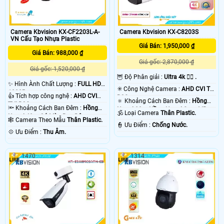
Camera Kbvision KX-CF2203L-A-
Camera Kbvision KX-C8203S
VN Cấu Tạo Nhựa Plastic
Giá Bán: 1,950,000 ₫
Giá Bán: 988,000 ₫
Giá gốc: 2,870,000 ₫
Giá gốc: 1,520,000 ₫
🦉 Độ Phân giải :
Ultra 4k 👍🏾 .
✨ Hình Ành Chất Lượng :
FULL HD
✳️ Công Nghệ Camera :
AHD CVI TVI
1080P .
👍 Tích hợp công nghệ :
AHD CVI
BCS.
🔅 Khoảng Cách Ban Đêm :
Hồng
TVI BCS.
🔦 Khoảng Cách Ban Đêm :
Hồng
Ngoại 80m Hồng Ngoại Smart IR.
🕉️ Loại Camera
Thân Plastic.
Ngoại 40m Có Màu Ban Đêm.
🕸️ Camera Theo Mẫu
Thân Plastic.
️👮 Ưu Điểm :
Chống Nước.
️💠 Ưu Điểm :
Thu Âm.
1470
1314