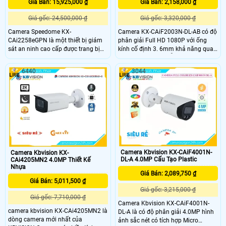
Giá Bán: 15,925,000 ₫
Giá Bán: 2,158,000 ₫
Giá gốc: 24,500,000 ₫
Giá gốc: 3,320,000 ₫
Camera Speedome KX-
Camera KX-CAiF2003N-DL-AB có độ
CAi2258eGPN là một thiết bị giám
phân giải Full HD 1080P với ống
sát an ninh cao cấp được trang bị
kính cố định 3. 6mm khả năng quan
ống kính zoom quang học với khả
sát rõ nét cả ngày lẫn đêm với đèn
năng zoom quang học 25X và
hồng ngoại thông minh có tầm
6440
3044
phạm vi tiêu cự từ 4. 8mm đến
quan sát lên đến 35m.
120mm camera này cung cấp khả
năng điều chỉnh góc nhìn linh hoạt
và chi tiết cho phép người dùng
quan sát từ xa một cách hiệu quả
Camera Kbvision KX-CAiF4001N-
Camera Kbvision KX-
DL-A 4.0MP Cấu Tạo Plastic
CAi4205MN2 4.0MP Thiết Kế
Nhựa
Giá Bán: 2,089,750 ₫
Giá Bán: 5,011,500 ₫
Giá gốc: 3,215,000 ₫
Giá gốc: 7,710,000 ₫
Camera Kbvision KX-CAiF4001N-
camera kbvision KX-CAi4205MN2 là
DL-A là có độ phân giải 4.0MP hình
dòng camera mới nhất của
ảnh sắc nét có tích hợp Micro