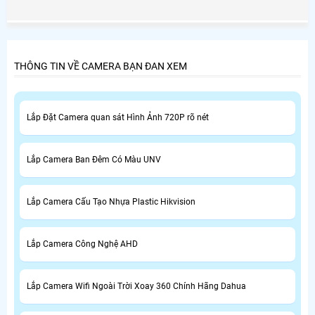
hàng tốt nhất từ chính hãng kbvision, lắp camera giá rẻ
KBVISION là lựa chọn hàng đầu về chiết khấu cao dịch vụ
bảo hành và chăm sóc khách hàng tốt nhất. An Thành
Phát Chuyên về camera KBVISION tại Việt Nam
THÔNG TIN VỀ CAMERA BẠN ĐAN XEM
Lắp Đặt Camera quan sát Hình Ảnh 720P rõ nét
Lắp Camera Ban Đêm Có Màu UNV
Lắp Camera Cấu Tạo Nhựa Plastic Hikvision
Lắp Camera Công Nghệ AHD
Lắp Camera Wifi Ngoài Trời Xoay 360 Chính Hãng Dahua