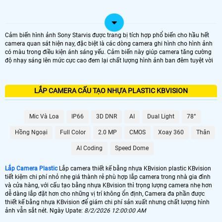
Cảm biến hình ảnh Sony Starvis được trang bị tích hợp phổ biến cho hầu hết
camera quan sát hiện nay, đặc biệt là các dòng camera ghi hình cho hình ảnh
có màu trong điều kiện ánh sáng yếu. Cảm biến này giúp camera tăng cường
độ nhạy sáng lên mức cực cao đem lại chất lượng hình ảnh ban đêm tuyệt vời
LẮP CAMERA CẤU TẠO NHỰA PLASTIC KBVISION
Mic Và Loa
IP66
3D DNR
AI
Dual Light
78°
Hồng Ngoại
Full Color
2.0 MP
CMOS
Xoay 360
Thân
AI Coding
Speed Dome
Lắp Camera Plastic
Lắp camera thiết kế bằng nhựa KBvision plastic KBvision
tiết kiệm chi phí nhỏ nhẹ giá thành rẻ phù hợp lắp camera trong nhà gia đình
và cửa hàng, với cấu tạo bằng nhựa KBvision thì trọng lượng camera nhẹ hơn
dễ dàng lắp đặt hơn cho những vị trí không ổn định, Camera đa phần được
thiết kế bằng nhựa KBvision để giám chi phí sản xuất nhưng chất lượng hình
ảnh vẫn sắt nét. Ngày Upate:
8/2/2026 12:00:00 AM