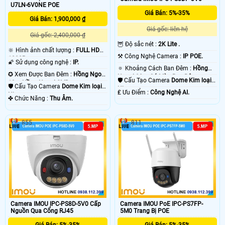
U7LN-6V0NE POE
Giá Bán: 5%-35%
Giá Bán: 1,900,000 ₫
Giá gốc: liên hệ
Giá gốc: 2,400,000 ₫
🦉 Độ sắc nét :
2K Lite .
🔆 Hình ảnh chất lượng :
FULL HD
⚒ Công Nghệ Camera :
IP POE.
1080P .
🌠 Sử dụng công nghệ :
IP.
🔅 Khoảng Cách Ban Đêm :
Hồng
✪ Xem Được Ban Đêm :
Hồng Ngoại
Ngoại 30m Có Màu Ban Ðêm.
🛡 Cấu Tạo Camera
Dome Kim loại +
10m Hồng Ngoại SMD.
🛡 Cấu Tạo Camera
Dome Kim loại +
Nhựa.
️₤ Ưu Điểm :
Công Nghệ AI.
Nhựa.
️✤ Chức Năng :
Thu Âm.
855
811
Camera IMOU IPC-PS8D-5V0 Cấp
Camera IMOU PoE IPC-PS7FP-
Nguồn Qua Cổng RJ45
5M0 Trang Bị POE