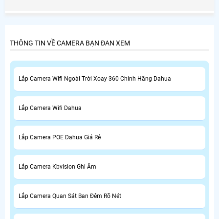
quá trình thi công buộc khách hàng phải mua cái này,
mua cái nọ rút cuộc trọn bộ camera quan sát phát sinh
khá cao so với những công ty camera uy tín khác báo giá
trọn bộ camera Đã lắp đặt ngay từ ban đầu.
THÔNG TIN VỀ CAMERA BẠN ĐAN XEM
Lắp Camera Wifi Ngoài Trời Xoay 360 Chính Hãng Dahua
Lắp Camera Wifi Dahua
Lắp Camera POE Dahua Giá Rẻ
Lắp Camera Kbvision Ghi Âm
Lắp Camera Quan Sát Ban Đêm Rõ Nét