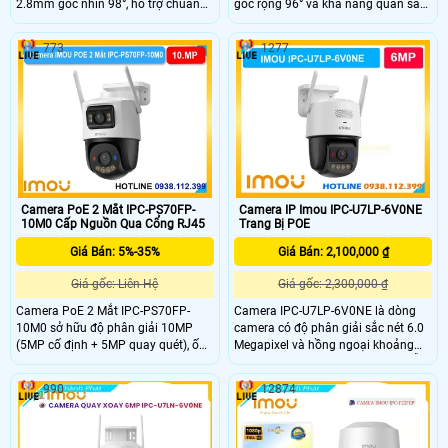
2.8mm góc nhìn 98°, hỗ trợ chuẩn
góc rộng 96° và khả năng quan sát
nén H.265 và tầm nhìn ban đêm
đêm 30m với hồng ngoại + LED giúp
30m với LED + hồng ngoại. Tích hợp
theo dõi rõ cả ngày lẫn đêm. IPC-
773
1277
mic – loa đàm thoại 2 chiều, hỗ trợ
PS3EP-5M0 cũng tích hợp mic, loa
thẻ nhớ 512GB, kết nối PoE và đạt
hỗ trợ đàm thoại 2 chiều, phát hiện
chuẩn chống nước IP67.
người – phương tiện và lưu trữ thẻ
MicroSD đến 512GB.
Camera PoE 2 Mắt IPC-PS70FP-
Camera IP Imou IPC-U7LP-6V0NE
10M0 Cấp Nguồn Qua Cổng RJ45
Trang Bị POE
Giá Bán: 5%-35%
Giá Bán: 2,100,000 ₫
Giá gốc: Liên Hệ
Giá gốc: 2,300,000 ₫
Camera PoE 2 Mắt IPC-PS70FP-
Camera IPC-U7LP-6V0NE là dòng
10M0 sở hữu độ phân giải 10MP
camera có độ phân giải sắc nét 6.0
(5MP cố định + 5MP quay quét), ống
Megapixel và hồng ngoại khoảng
kính 3.6mm góc nhìn 76°. Tầm nhìn
cách thu hình 30m led trợ sáng hỗ
ban đêm 30m với LED + hồng ngoại,
trợ tầm nhìn ban đêm sáng như ban
990
12874
mic – loa tích hợp, AI phát hiện
ngày,trang bị cổng LAN RJ45, chip
người, phương tiện, xâm nhập và
xử lý CMOS, khe thẻ nhớ 512GB
Smart Tracking. Hỗ trợ thẻ MicroSD
Công nghệ thông minh phát hiện
512GB, kết nối PoE.
người phương tiện.Tích hợp mic và