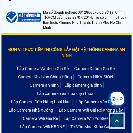
Mã số doanh nghiệp: 0312866570 do Sở Tài Chính
TP.HCM cấp ngày 23/07/2014. Trụ sở chính: 51 Lũy
Bán Bích, Phường Phú Thạnh, Thành Phố Hồ Chí
Minh
ĐƠN VỊ TRỰC TIẾP THI CÔNG LẮP ĐẶT HỆ THỐNG CAMERA AN
NINH
Lắp Camera Vantech Giá Rẻ
Camera Dahua Giá Rẻ
Camera Kbvision Chính Hãng
Camera HIKVISION
Camera an ninh
Lắp camera gia đình
Lắp camera xem qua điện thoại
Lắp Camera Cửa Hàng Loại Nào
Lắp Camera Văn Phòng
Lắp Camera Nhà Xưởng
Lắp Camera Wifi Giá Rẻ Không Dây
Camera Wifi Giá Rẻ
Lắp Camera Wifi YooSee
Lắp Camera Wifi KBONE
Tư Vấn Mua Khóa Cửa