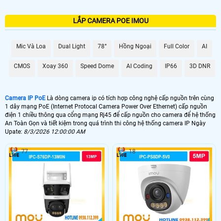
LẮP CAMERA POE IMOU
Mic Và Loa
Dual Light
78°
Hồng Ngoại
Full Color
AI
CMOS
Xoay 360
Speed Dome
AI Coding
IP66
3D DNR
Camera IP PoE
Là dòng camera ip có tích hợp công nghệ cấp nguồn trên cùng
1 dây mạng PoE (Internet Protocal Camera Power Over Ethernet) cấp nguồn
điện 1 chiều thông qua cổng mạng Rj45 để cấp nguồn cho camera để hệ thống
An Toàn Gọn và tiết kiệm trong quá trình thi công hệ thống camera IP Ngày
Upate:
8/3/2026 12:00:00 AM
77
18