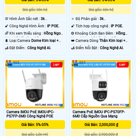
Giá Bán: 5%-35%
Giá Bán: 5%-35%
Giá gốc: liên hệ
Giá gốc: liên hệ
💯 Hình Ảnh Sắc nét :
3k .
🔅 Độ Phân giải :
3k .
🌠 Công Nghệ Hình Ảnh :
IP POE.
🌠 Tích hợp công nghệ :
IP POE.
🌈 Khi xem thiếu sáng :
Hồng Ngoại
❂ Khoảng Cách Ban Đêm :
Hồng
30m Có Màu Ban Ðêm.
Ngoại 30m Có Màu Ban Ðêm.
🐜 Loại Camera
Dome Kim loại +
👑 Camera Dòng
Thân Kim loại +
Nhựa.
Nhựa.
️🛃 Đặt Điểm :
Công Nghệ AI.
️🛃 Điểm Nỗi Bật :
Công Nghệ AI.
865
865
Camera IMOU PoE IMOU-IPC-
Camera PoE IMOU IPC-PS70FP-
PS7FP-3M0 Công Nghệ POE
6M0 Cấp Nguồn Qua Mạng
Giá Bán: 5%-35%
Giá Bán: 2,000,000 ₫
Giá gốc: Liên Hệ
Giá gốc: 2,900,000 ₫