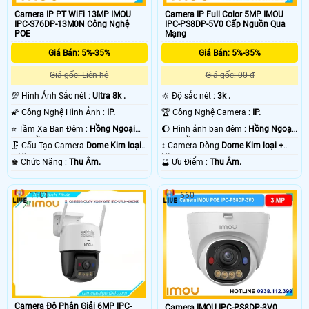
Camera IP PT WiFi 13MP IMOU
Camera IP Full Color 5MP IMOU
IPC-S76DP-13M0N Công Nghệ
IPC-PS8DP-5V0 Cấp Nguồn Qua
POE
Mạng
Giá Bán: 5%-35%
Giá Bán: 5%-35%
Giá gốc: Liên hệ
Giá gốc: 00 ₫
💯 Hình Ảnh Sắc nét :
Ultra 8k .
🔆 Độ sắc nét :
3k .
🌠 Công Nghệ Hình Ảnh :
IP.
🏆 Công Nghệ Camera :
IP.
⭐ Tầm Xa Ban Đêm :
Hồng Ngoại
🌔 Hình ảnh ban đêm :
Hồng Ngoại
10m Hồng Ngoại SMD.
10m Hồng Ngoại SMD.
🗜️ Cấu Tạo Camera
Dome Kim loại
↕️ Camera Dòng
Dome Kim loại +
+ Nhựa.
Nhựa.
️♚ Chức Năng :
Thu Âm.
️🔮 Ưu Điểm :
Thu Âm.
1101
660
Camera Độ Phân Giải 6MP IPC-
Camera IMOU IPC-PS8DP-3V0