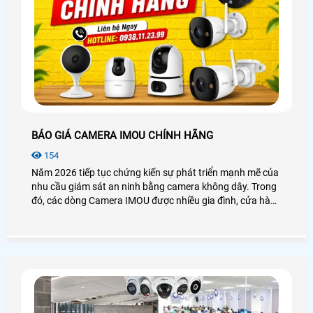
BÁO GIÁ CAMERA IMOU CHÍNH HÃNG
154
Năm 2026 tiếp tục chứng kiến sự phát triển mạnh mẽ của
nhu cầu giám sát an ninh bằng camera không dây. Trong
đó, các dòng Camera IMOU được nhiều gia đình, cửa hàng
và văn phòng lựa chọn nhờ thiết kế hiện đại, hình ảnh sắc
nét và khả năng quản lý từ xa tiện lợi. Bài viết dưới đây sẽ
giúp bạn tham khảo những mẫu camera IMOU được quan
tâm nhất hiện nay