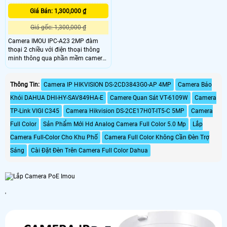
Giá Bán: 1,300,000 ₫
Giá gốc: 1,300,000 ₫
Camera IMOU IPC-A23 2MP đàm
thoại 2 chiều với điện thoại thông
minh thông qua phần mềm camera
IMOU Life, mang đến người dùng
cảm giác gần gũi gia đình mỗi khi đi
công tác xa nhà. Camera IMOU
Thông Tin:
Camera IP HIKVISION DS-2CD3843G0-AP 4MP
Camera Báo
Ranger 2 ghi hình chuẩn nét Full HD
Khói DAHUA DHI-HY-SAV849HA-E
Camere Quan Sát VT-6109W
Camera
1080P nhờ ống kính 2.
TP-Link VIGI C345
Camera Hikvision DS-2CE17H0T-IT5-C 5MP
Camera
Full Color
Sản Phẩm Mới Hd Analog Camera Full Color 5.0 Mp
Lắp
Camera Full-Color Cho Khu Phố
Camera Full Color Không Cần Đèn Trợ
Sáng
Cài Đặt Đèn Trên Camera Full Color Dahua
'