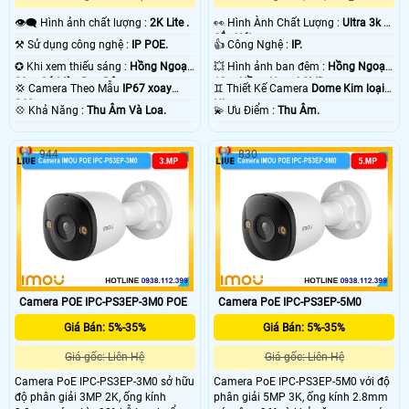
👁️‍🗨 Hình ảnh chất lượng :
2K Lite .
️👀 Hình Ành Chất Lượng :
Ultra 3k +
Sắc Nét .
⚒ Sử dụng công nghệ :
IP POE.
👍 Công Nghệ :
IP.
✪ Khi xem thiếu sáng :
Hồng Ngoại
💥 Hình ảnh ban đêm :
Hồng Ngoại
30m Có Màu Ban Ðêm.
10m Hồng Ngoại SMD.
💢 Camera Theo Mẫu
IP67 xoay
♊ Thiết Kế Camera
Dome Kim loại +
360.
Nhựa.
️💠 Khả Năng :
Thu Âm Và Loa.
️💫 Ưu Điểm :
Thu Âm.
944
830
Camera POE IPC-PS3EP-3M0 POE
Camera PoE IPC-PS3EP-5M0
Giá Bán: 5%-35%
Giá Bán: 5%-35%
Giá gốc: Liên Hệ
Giá gốc: Liên Hệ
Camera PoE IPC-PS3EP-3M0 sở hữu
Camera PoE IPC-PS3EP-5M0 với độ
độ phân giải 3MP 2K, ống kính
phân giải 5MP 3K, ống kính 2.8mm