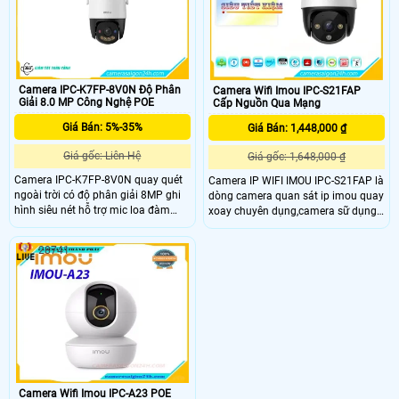
loa trong phạm vi 3m.
Camera IPC-K7FP-8V0N Độ Phân
Camera Wifi Imou IPC-S21FAP
Giải 8.0 MP Công Nghệ POE
Cấp Nguồn Qua Mạng
Giá Bán: 5%-35%
Giá Bán: 1,448,000 ₫
Giá gốc: Liên Hệ
Giá gốc: 1,648,000 ₫
Camera IPC-K7FP-8V0N quay quét
Camera IP WIFI IMOU IPC-S21FAP là
ngoài trời có độ phân giải 8MP ghi
dòng camera quan sát ip imou quay
hình siêu nét hỗ trợ mic loa đàm
xoay chuyên dụng,camera sữ dụng
thoại cực rỏ. Khay thẻ nhớ lên đến
cảm biến hình ảnh 2.0 megapixel
512GB lưu trữ lâu dài với chuẩn nén
cảm biến CMOS kích thước 1/2. 9”,
28741
video H.265. Hỗ trợ tính năng AI
20fps@2.0M(1920x1080),Ống kính
phát hiện chuyển động, phân biệt
cố định 3
người xe, thiết lập hàng rào xâm
nhập giám sát an ninh hiệu quả
hơn.
Camera Wifi Imou IPC-A23 POE