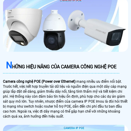
N
HỮNG HIỆU NĂNG CỦA CAMERA CÔNG NGHỆ POE
Camera công nghệ POE (Power over Ethernet)
mang nhiều ưu điểm nổi bật.
Trước hết, việc kết hợp truyền tải dữ liệu và nguồn điện qua một dây cáp mạng
giúp lắp đặt dễ dàng, giảm thiểu dây nối, tăng tính thẩm mỹ và tiết kiệm chi
phí. Hệ thống này còn đảm bảo tín hiệu ổn định, phù hợp cho các dự án giám
sát quy mô lớn. Tuy nhiên, nhược điểm của camera IP POE Imou là đòi hỏi thiết
bị mạng như switch hoặc router hỗ trợ POE, dẫn đến chi phí đầu tư ban đầu
cao hơn. Ngoài ra, việc đi dây mạng có thể gặp hạn chế với những khoảng
cách quá xa, ảnh hưởng đến hiệu suất.