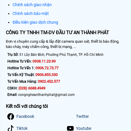
Chính sách giao nhận
Chính sách bảo mật
Điều kiện giao dịch chung
CÔNG TY TNHH TM-DV ĐẦU TƯ AN THÀNH PHÁT
Đơn vị chuyên cung cấp & lắp đặt camera quan sát, thiết bị báo động,
báo cháy, máy chấm công, thiết bị mạng, ...
Trụ Sở:
51 Lũy Bán Bích, Phường Phú Thạnh, TP. Hồ Chí Minh
0938.11.23.99
Hotline Tư Vấn:
0906.72.73.77
Hotline Tư Vấn 1:
0906.855.330
Tư Vấn Kỹ Thuật:
0902.452.577
Tư Vấn Mua Hàng:
(028) 6688.4949
CSKH:
Email:
congngheanthanhphat@gmail.com
Kết nối với chúng tôi
Facebook
Twitter
Tiktok
Youtube