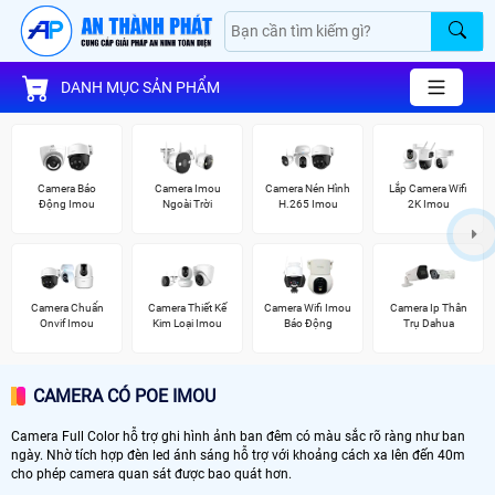
DANH MỤC SẢN PHẨM
Camera Báo
Camera Imou
Camera Nén Hình
Lắp Camera Wifi
Động Imou
Ngoài Trời
H.265 Imou
2K Imou
Camera Chuẩn
Camera Thiết Kế
Camera Wifi Imou
Camera Ip Thân
Onvif Imou
Kim Loại Imou
Báo Động
Trụ Dahua
CAMERA CÓ POE IMOU
Camera Full Color hỗ trợ ghi hình ảnh ban đêm có màu sắc rõ ràng như ban
ngày. Nhờ tích hợp đèn led ánh sáng hỗ trợ với khoảng cách xa lên đến 40m
cho phép camera quan sát được bao quát hơn.