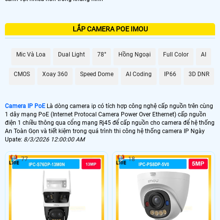
LẮP CAMERA POE IMOU
Mic Và Loa
Dual Light
78°
Hồng Ngoại
Full Color
AI
CMOS
Xoay 360
Speed Dome
AI Coding
IP66
3D DNR
Camera IP PoE
Là dòng camera ip có tích hợp công nghệ cấp nguồn trên cùng
1 dây mạng PoE (Internet Protocal Camera Power Over Ethernet) cấp nguồn
điện 1 chiều thông qua cổng mạng Rj45 để cấp nguồn cho camera để hệ thống
An Toàn Gọn và tiết kiệm trong quá trình thi công hệ thống camera IP Ngày
Upate:
8/3/2026 12:00:00 AM
77
18