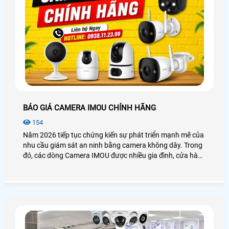
BÁO GIÁ CAMERA IMOU CHÍNH HÃNG
154
Năm 2026 tiếp tục chứng kiến sự phát triển mạnh mẽ của
nhu cầu giám sát an ninh bằng camera không dây. Trong
đó, các dòng Camera IMOU được nhiều gia đình, cửa hàng
và văn phòng lựa chọn nhờ thiết kế hiện đại, hình ảnh sắc
nét và khả năng quản lý từ xa tiện lợi. Bài viết dưới đây sẽ
giúp bạn tham khảo những mẫu camera IMOU được quan
tâm nhất hiện nay