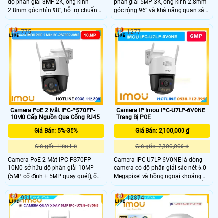
độ phân giải 3MP 2K, ống kính
phân giải 5MP 3K, ống kính 2.8mm
2.8mm góc nhìn 98°, hỗ trợ chuẩn
góc rộng 96° và khả năng quan sát
nén H.265 và tầm nhìn ban đêm
đêm 30m với hồng ngoại + LED giúp
30m với LED + hồng ngoại. Tích hợp
theo dõi rõ cả ngày lẫn đêm. IPC-
775
1277
mic – loa đàm thoại 2 chiều, hỗ trợ
PS3EP-5M0 cũng tích hợp mic, loa
thẻ nhớ 512GB, kết nối PoE và đạt
hỗ trợ đàm thoại 2 chiều, phát hiện
chuẩn chống nước IP67.
người – phương tiện và lưu trữ thẻ
MicroSD đến 512GB.
Camera PoE 2 Mắt IPC-PS70FP-
Camera IP Imou IPC-U7LP-6V0NE
10M0 Cấp Nguồn Qua Cổng RJ45
Trang Bị POE
Giá Bán: 5%-35%
Giá Bán: 2,100,000 ₫
Giá gốc: Liên Hệ
Giá gốc: 2,300,000 ₫
Camera PoE 2 Mắt IPC-PS70FP-
Camera IPC-U7LP-6V0NE là dòng
10M0 sở hữu độ phân giải 10MP
camera có độ phân giải sắc nét 6.0
(5MP cố định + 5MP quay quét), ống
Megapixel và hồng ngoại khoảng
kính 3.6mm góc nhìn 76°. Tầm nhìn
cách thu hình 30m led trợ sáng hỗ
ban đêm 30m với LED + hồng ngoại,
trợ tầm nhìn ban đêm sáng như ban
991
12874
mic – loa tích hợp, AI phát hiện
ngày,trang bị cổng LAN RJ45, chip
người, phương tiện, xâm nhập và
xử lý CMOS, khe thẻ nhớ 512GB
Smart Tracking. Hỗ trợ thẻ MicroSD
Công nghệ thông minh phát hiện