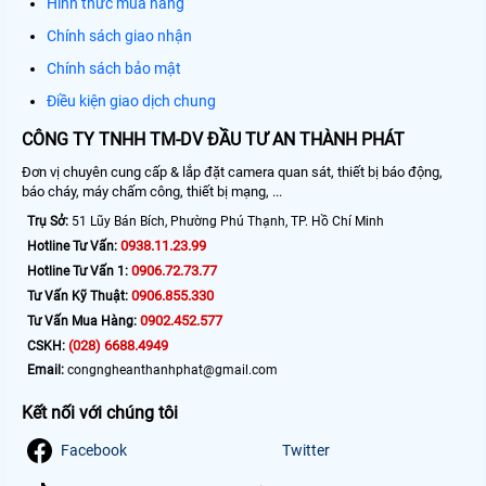
Hình thức mua hàng
Chính sách giao nhận
Chính sách bảo mật
Điều kiện giao dịch chung
CÔNG TY TNHH TM-DV ĐẦU TƯ AN THÀNH PHÁT
Đơn vị chuyên cung cấp & lắp đặt camera quan sát, thiết bị báo động,
báo cháy, máy chấm công, thiết bị mạng, ...
Trụ Sở:
51 Lũy Bán Bích, Phường Phú Thạnh, TP. Hồ Chí Minh
0938.11.23.99
Hotline Tư Vấn:
0906.72.73.77
Hotline Tư Vấn 1:
0906.855.330
Tư Vấn Kỹ Thuật:
0902.452.577
Tư Vấn Mua Hàng:
(028) 6688.4949
CSKH:
Email:
congngheanthanhphat@gmail.com
Kết nối với chúng tôi
Facebook
Twitter