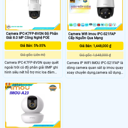
512GB, kết nối PoE.
người phương tiện.Tích hợp mic và
loa trong phạm vi 3m.
Camera IPC-K7FP-8V0N Độ Phân
Camera Wifi Imou IPC-S21FAP
Giải 8.0 MP Công Nghệ POE
Cấp Nguồn Qua Mạng
Giá Bán: 5%-35%
Giá Bán: 1,448,000 ₫
Giá gốc: Liên Hệ
Giá gốc: 1,648,000 ₫
Camera IPC-K7FP-8V0N quay quét
Camera IP WIFI IMOU IPC-S21FAP là
ngoài trời có độ phân giải 8MP ghi
dòng camera quan sát ip imou quay
hình siêu nét hỗ trợ mic loa đàm
xoay chuyên dụng,camera sữ dụng
thoại cực rỏ. Khay thẻ nhớ lên đến
cảm biến hình ảnh 2.0 megapixel
512GB lưu trữ lâu dài với chuẩn nén
cảm biến CMOS kích thước 1/2. 9”,
28741
video H.265. Hỗ trợ tính năng AI
20fps@2.0M(1920x1080),Ống kính
phát hiện chuyển động, phân biệt
cố định 3
người xe, thiết lập hàng rào xâm
nhập giám sát an ninh hiệu quả
hơn.