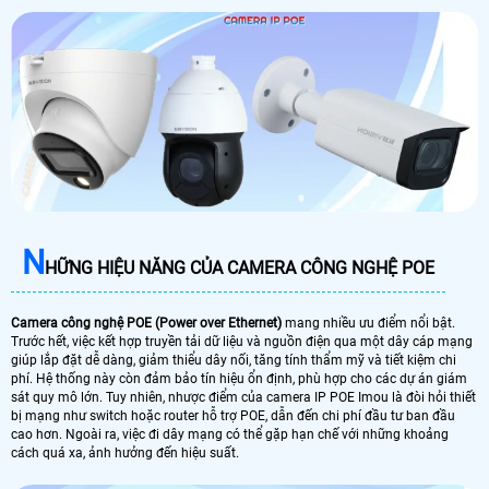
N
HỮNG HIỆU NĂNG CỦA CAMERA CÔNG NGHỆ POE
Camera công nghệ POE (Power over Ethernet)
mang nhiều ưu điểm nổi bật.
Trước hết, việc kết hợp truyền tải dữ liệu và nguồn điện qua một dây cáp mạng
giúp lắp đặt dễ dàng, giảm thiểu dây nối, tăng tính thẩm mỹ và tiết kiệm chi
phí. Hệ thống này còn đảm bảo tín hiệu ổn định, phù hợp cho các dự án giám
sát quy mô lớn. Tuy nhiên, nhược điểm của camera IP POE Imou là đòi hỏi thiết
bị mạng như switch hoặc router hỗ trợ POE, dẫn đến chi phí đầu tư ban đầu
cao hơn. Ngoài ra, việc đi dây mạng có thể gặp hạn chế với những khoảng
cách quá xa, ảnh hưởng đến hiệu suất.