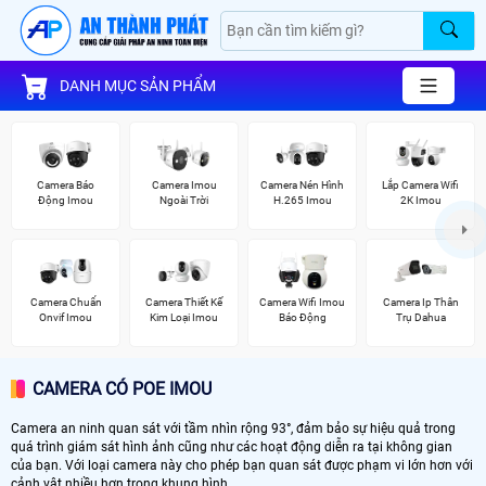
DANH MỤC SẢN PHẨM
Camera Báo
Camera Imou
Camera Nén Hình
Lắp Camera Wifi
Động Imou
Ngoài Trời
H.265 Imou
2K Imou
Camera Chuẩn
Camera Thiết Kế
Camera Wifi Imou
Camera Ip Thân
Onvif Imou
Kim Loại Imou
Báo Động
Trụ Dahua
CAMERA CÓ POE IMOU
Camera an ninh quan sát với tầm nhìn rộng 93°, đảm bảo sự hiệu quả trong
quá trình giám sát hình ảnh cũng như các hoạt động diễn ra tại không gian
của bạn. Với loại camera này cho phép bạn quan sát được phạm vi lớn hơn với
cảnh vật nhiều hơn trong khung hình