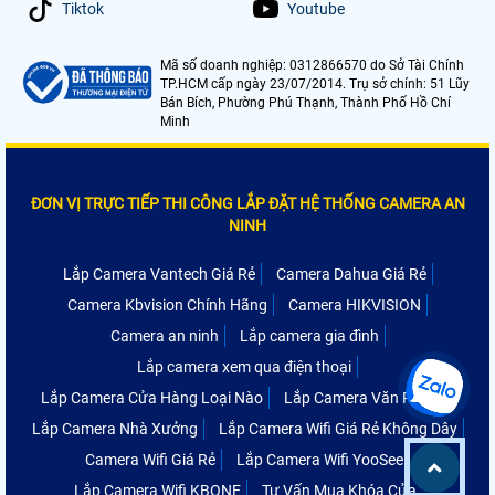
Tiktok
Youtube
Mã số doanh nghiệp: 0312866570 do Sở Tài Chính
TP.HCM cấp ngày 23/07/2014. Trụ sở chính: 51 Lũy
Bán Bích, Phường Phú Thạnh, Thành Phố Hồ Chí
Minh
ĐƠN VỊ TRỰC TIẾP THI CÔNG LẮP ĐẶT HỆ THỐNG CAMERA AN
NINH
Lắp Camera Vantech Giá Rẻ
Camera Dahua Giá Rẻ
Camera Kbvision Chính Hãng
Camera HIKVISION
Camera an ninh
Lắp camera gia đình
Lắp camera xem qua điện thoại
Lắp Camera Cửa Hàng Loại Nào
Lắp Camera Văn Phòng
Lắp Camera Nhà Xưởng
Lắp Camera Wifi Giá Rẻ Không Dây
Camera Wifi Giá Rẻ
Lắp Camera Wifi YooSee
Lắp Camera Wifi KBONE
Tư Vấn Mua Khóa Cửa