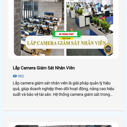
Lắp Camera Giám Sát Nhân Viên
952
Lắp camera giám sát nhân viên là giải pháp quản lý hiệu
quả, giúp doanh nghiệp theo dõi hoạt động, nâng cao hiệu
suất và bảo vệ tài sản. Hệ thống camera giám sát trong
doanh nghiệp còn hỗ trợ xử lý tranh chấp, đảm bảo an
ninh và tính minh bạch. Dưới đây là những chia sẻ các lợi
ích, phương án lắp đặt, quy định pháp luật và cách bảo
mật khi lắp đặt camera giám sát tại công ty.