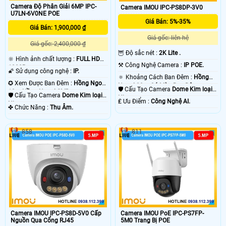
Camera Độ Phân Giải 6MP IPC-
Camera IMOU IPC-PS8DP-3V0
U7LN-6V0NE POE
Giá Bán: 5%-35%
Giá Bán: 1,900,000 ₫
Giá gốc: liên hệ
Giá gốc: 2,400,000 ₫
🦉 Độ sắc nét :
2K Lite .
🔆 Hình ảnh chất lượng :
FULL HD
⚒ Công Nghệ Camera :
IP POE.
1080P .
🌠 Sử dụng công nghệ :
IP.
🔅 Khoảng Cách Ban Đêm :
Hồng
✪ Xem Được Ban Đêm :
Hồng Ngoại
Ngoại 30m Có Màu Ban Ðêm.
🛡 Cấu Tạo Camera
Dome Kim loại +
10m Hồng Ngoại SMD.
🛡 Cấu Tạo Camera
Dome Kim loại +
Nhựa.
️₤ Ưu Điểm :
Công Nghệ AI.
Nhựa.
️✤ Chức Năng :
Thu Âm.
858
811
Camera IMOU IPC-PS8D-5V0 Cấp
Camera IMOU PoE IPC-PS7FP-
Nguồn Qua Cổng RJ45
5M0 Trang Bị POE