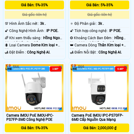
Giá Bán: 5%-35%
Giá Bán: 5%-35%
Giá gốc: liên hệ
Giá gốc: liên hệ
💯 Hình Ảnh Sắc nét :
3k .
🔅 Độ Phân giải :
3k .
🌠 Công Nghệ Hình Ảnh :
IP POE.
🌠 Tích hợp công nghệ :
IP POE.
🌈 Khi xem thiếu sáng :
Hồng Ngoại
❂ Khoảng Cách Ban Đêm :
Hồng
30m Có Màu Ban Ðêm.
Ngoại 30m Có Màu Ban Ðêm.
🐜 Loại Camera
Dome Kim loại +
👑 Camera Dòng
Thân Kim loại +
Nhựa.
Nhựa.
️🛃 Đặt Điểm :
Công Nghệ AI.
️🛃 Điểm Nỗi Bật :
Công Nghệ AI.
866
866
Camera IMOU PoE IMOU-IPC-
Camera PoE IMOU IPC-PS70FP-
PS7FP-3M0 Công Nghệ POE
6M0 Cấp Nguồn Qua Mạng
Giá Bán: 5%-35%
Giá Bán: 2,000,000 ₫