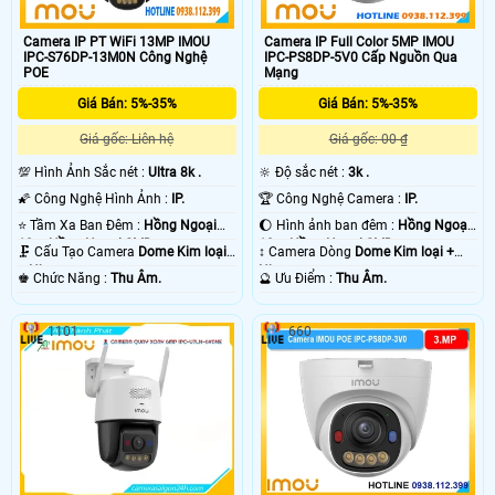
Camera IP PT WiFi 13MP IMOU
Camera IP Full Color 5MP IMOU
IPC-S76DP-13M0N Công Nghệ
IPC-PS8DP-5V0 Cấp Nguồn Qua
POE
Mạng
Giá Bán: 5%-35%
Giá Bán: 5%-35%
Giá gốc: Liên hệ
Giá gốc: 00 ₫
💯 Hình Ảnh Sắc nét :
Ultra 8k .
🔆 Độ sắc nét :
3k .
🌠 Công Nghệ Hình Ảnh :
IP.
🏆 Công Nghệ Camera :
IP.
⭐ Tầm Xa Ban Đêm :
Hồng Ngoại
🌔 Hình ảnh ban đêm :
Hồng Ngoại
10m Hồng Ngoại SMD.
10m Hồng Ngoại SMD.
🗜️ Cấu Tạo Camera
Dome Kim loại
↕️ Camera Dòng
Dome Kim loại +
+ Nhựa.
Nhựa.
️♚ Chức Năng :
Thu Âm.
️🔮 Ưu Điểm :
Thu Âm.
1101
660