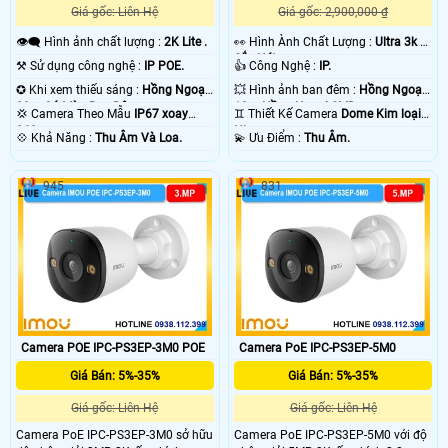
Giá gốc: Liên Hệ
Giá gốc: 2,900,000 ₫
👁️‍🗨 Hình ảnh chất lượng :
2K Lite .
️👀 Hình Ành Chất Lượng :
Ultra 3k +
Sắc Nét .
⚒ Sử dụng công nghệ :
IP POE.
👍 Công Nghệ :
IP.
✪ Khi xem thiếu sáng :
Hồng Ngoại
💥 Hình ảnh ban đêm :
Hồng Ngoại
30m Có Màu Ban Ðêm.
10m Hồng Ngoại SMD.
💢 Camera Theo Mẫu
IP67 xoay
♊ Thiết Kế Camera
Dome Kim loại +
360.
Nhựa.
️💠 Khả Năng :
Thu Âm Và Loa.
️💫 Ưu Điểm :
Thu Âm.
945
831
Camera POE IPC-PS3EP-3M0 POE
Camera PoE IPC-PS3EP-5M0
Giá Bán: 5%-35%
Giá Bán: 5%-35%
Giá gốc: Liên Hệ
Giá gốc: Liên Hệ
Camera PoE IPC-PS3EP-3M0 sở hữu
Camera PoE IPC-PS3EP-5M0 với độ