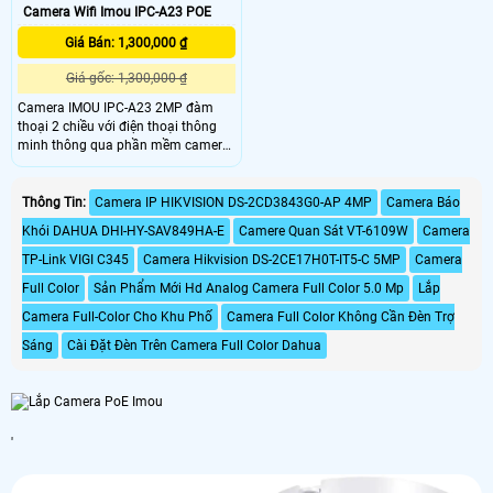
Camera Wifi Imou IPC-A23 POE
Giá Bán: 1,300,000 ₫
Giá gốc: 1,300,000 ₫
Camera IMOU IPC-A23 2MP đàm
thoại 2 chiều với điện thoại thông
minh thông qua phần mềm camera
IMOU Life, mang đến người dùng
cảm giác gần gũi gia đình mỗi khi đi
công tác xa nhà. Camera IMOU
Thông Tin:
Camera IP HIKVISION DS-2CD3843G0-AP 4MP
Camera Báo
Ranger 2 ghi hình chuẩn nét Full HD
Khói DAHUA DHI-HY-SAV849HA-E
Camere Quan Sát VT-6109W
Camera
1080P nhờ ống kính 2.
TP-Link VIGI C345
Camera Hikvision DS-2CE17H0T-IT5-C 5MP
Camera
Full Color
Sản Phẩm Mới Hd Analog Camera Full Color 5.0 Mp
Lắp
Camera Full-Color Cho Khu Phố
Camera Full Color Không Cần Đèn Trợ
Sáng
Cài Đặt Đèn Trên Camera Full Color Dahua
'