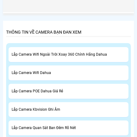
không báo giá trọn bộ camera quan sát rõ ràng rồi trong
quá trình thi công buộc khách hàng phải mua cái này,
mua cái nọ rút cuộc trọn bộ camera quan sát phát sinh
khá cao so với những công ty camera uy tín khác báo giá
trọn bộ camera Đã lắp đặt ngay từ ban đầu.
THÔNG TIN VỀ CAMERA BẠN ĐAN XEM
Lắp Camera Wifi Ngoài Trời Xoay 360 Chính Hãng Dahua
Lắp Camera Wifi Dahua
Lắp Camera POE Dahua Giá Rẻ
Lắp Camera Kbvision Ghi Âm
Lắp Camera Quan Sát Ban Đêm Rõ Nét