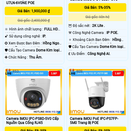
U7LN-6V0NE POE
Giá Bán: 5%-35%
Giá Bán: 1,900,000 ₫
Giá gốc: liên hệ
Giá gốc: 2,400,000 ₫
🦉 Độ sắc nét :
2K Lite .
🔆 Hình ảnh chất lượng :
FULL HD
⚒ Công Nghệ Camera :
IP POE.
1080P .
🌠 Sử dụng công nghệ :
IP.
🔅 Khoảng Cách Ban Đêm :
Hồng
✪ Xem Được Ban Đêm :
Hồng Ngoại
Ngoại 30m Có Màu Ban Ðêm.
🛡 Cấu Tạo Camera
Dome Kim loại +
10m Hồng Ngoại SMD.
🛡 Cấu Tạo Camera
Dome Kim loại +
Nhựa.
️₤ Ưu Điểm :
Công Nghệ AI.
Nhựa.
️✤ Chức Năng :
Thu Âm.
853
809
Camera IMOU IPC-PS8D-5V0 Cấp
Camera IMOU PoE IPC-PS7FP-
Nguồn Qua Cổng RJ45
5M0 Trang Bị POE