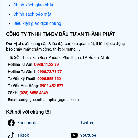
Chính sách giao nhận
Chính sách bảo mật
Điều kiện giao dịch chung
CÔNG TY TNHH TM-DV ĐẦU TƯ AN THÀNH PHÁT
Đơn vị chuyên cung cấp & lắp đặt camera quan sát, thiết bị báo động,
báo cháy, máy chấm công, thiết bị mạng, ...
Trụ Sở:
51 Lũy Bán Bích, Phường Phú Thạnh, TP. Hồ Chí Minh
0938.11.23.99
Hotline Tư Vấn:
0906.72.73.77
Hotline Tư Vấn 1:
0906.855.330
Tư Vấn Kỹ Thuật:
0902.452.577
Tư Vấn Mua Hàng:
(028) 6688.4949
CSKH:
Email:
congngheanthanhphat@gmail.com
Kết nối với chúng tôi
Facebook
Twitter
Tiktok
Youtube