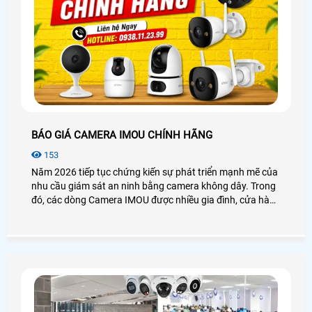
BÁO GIÁ CAMERA IMOU CHÍNH HÃNG
153
Năm 2026 tiếp tục chứng kiến sự phát triển mạnh mẽ của
nhu cầu giám sát an ninh bằng camera không dây. Trong
đó, các dòng Camera IMOU được nhiều gia đình, cửa hàng
và văn phòng lựa chọn nhờ thiết kế hiện đại, hình ảnh sắc
nét và khả năng quản lý từ xa tiện lợi. Bài viết dưới đây sẽ
giúp bạn tham khảo những mẫu camera IMOU được quan
tâm nhất hiện nay