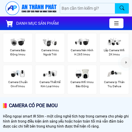
DANH MỤC SẢN PHẨM
Camera Báo
Camera Imou
Camera Nén Hình
Lắp Camera Wifi
Động Imou
Ngoài Trời
H.265 Imou
2K Imou
Camera Chuẩn
Camera Thiết Kế
Camera Wifi Imou
Camera Ip Thân
Onvif Imou
Kim Loại Imou
Báo Động
Trụ Dahua
CAMERA CÓ POE IMOU
Hồng ngoại smart IR 50m - một công nghệ tích hợp trong camera cho phép ghi
hình ảnh trong điều kiện ánh sáng yếu hoặc hoàn toàn tối mà vẫn đảm bảo
được các chi tiết bên trong khung hình được thể hiện rõ ràng.