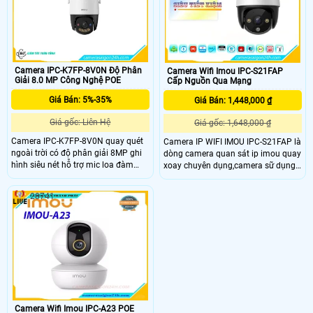
loa trong phạm vi 3m.
Camera IPC-K7FP-8V0N Độ Phân
Camera Wifi Imou IPC-S21FAP
Giải 8.0 MP Công Nghệ POE
Cấp Nguồn Qua Mạng
Giá Bán: 5%-35%
Giá Bán: 1,448,000 ₫
Giá gốc: Liên Hệ
Giá gốc: 1,648,000 ₫
Camera IPC-K7FP-8V0N quay quét
Camera IP WIFI IMOU IPC-S21FAP là
ngoài trời có độ phân giải 8MP ghi
dòng camera quan sát ip imou quay
hình siêu nét hỗ trợ mic loa đàm
xoay chuyên dụng,camera sữ dụng
thoại cực rỏ. Khay thẻ nhớ lên đến
cảm biến hình ảnh 2.0 megapixel
512GB lưu trữ lâu dài với chuẩn nén
cảm biến CMOS kích thước 1/2. 9”,
28741
video H.265. Hỗ trợ tính năng AI
20fps@2.0M(1920x1080),Ống kính
phát hiện chuyển động, phân biệt
cố định 3
người xe, thiết lập hàng rào xâm
nhập giám sát an ninh hiệu quả
hơn.
Camera Wifi Imou IPC-A23 POE