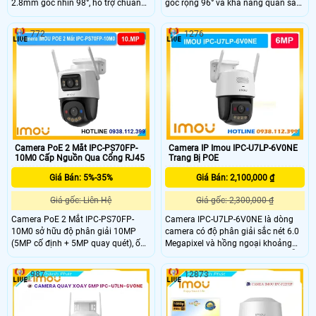
2.8mm góc nhìn 98°, hỗ trợ chuẩn
góc rộng 96° và khả năng quan sát
nén H.265 và tầm nhìn ban đêm
đêm 30m với hồng ngoại + LED giúp
30m với LED + hồng ngoại. Tích hợp
theo dõi rõ cả ngày lẫn đêm. IPC-
772
1276
mic – loa đàm thoại 2 chiều, hỗ trợ
PS3EP-5M0 cũng tích hợp mic, loa
thẻ nhớ 512GB, kết nối PoE và đạt
hỗ trợ đàm thoại 2 chiều, phát hiện
chuẩn chống nước IP67.
người – phương tiện và lưu trữ thẻ
MicroSD đến 512GB.
Camera PoE 2 Mắt IPC-PS70FP-
Camera IP Imou IPC-U7LP-6V0NE
10M0 Cấp Nguồn Qua Cổng RJ45
Trang Bị POE
Giá Bán: 5%-35%
Giá Bán: 2,100,000 ₫
Giá gốc: Liên Hệ
Giá gốc: 2,300,000 ₫
Camera PoE 2 Mắt IPC-PS70FP-
Camera IPC-U7LP-6V0NE là dòng
10M0 sở hữu độ phân giải 10MP
camera có độ phân giải sắc nét 6.0
(5MP cố định + 5MP quay quét), ống
Megapixel và hồng ngoại khoảng
kính 3.6mm góc nhìn 76°. Tầm nhìn
cách thu hình 30m led trợ sáng hỗ
ban đêm 30m với LED + hồng ngoại,
trợ tầm nhìn ban đêm sáng như ban
987
12873
mic – loa tích hợp, AI phát hiện
ngày,trang bị cổng LAN RJ45, chip
người, phương tiện, xâm nhập và
xử lý CMOS, khe thẻ nhớ 512GB
Smart Tracking. Hỗ trợ thẻ MicroSD
Công nghệ thông minh phát hiện
512GB, kết nối PoE.
người phương tiện.Tích hợp mic và