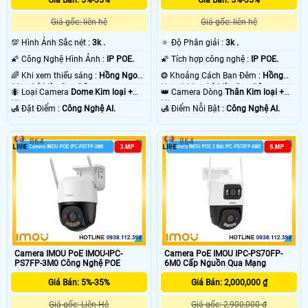
Giá Bán: 5%-35%
Giá Bán: 5%-35%
Giá gốc: liên hệ
Giá gốc: liên hệ
💯 Hình Ảnh Sắc nét :
3k .
🔅 Độ Phân giải :
3k .
🌠 Công Nghệ Hình Ảnh :
IP POE.
🌠 Tích hợp công nghệ :
IP POE.
🌈 Khi xem thiếu sáng :
Hồng Ngoại
❂ Khoảng Cách Ban Đêm :
Hồng
30m Có Màu Ban Ðêm.
Ngoại 30m Có Màu Ban Ðêm.
🐜 Loại Camera
Dome Kim loại +
👑 Camera Dòng
Thân Kim loại +
Nhựa.
Nhựa.
️🛃 Đặt Điểm :
Công Nghệ AI.
️🛃 Điểm Nỗi Bật :
Công Nghệ AI.
864
864
Camera IMOU PoE IMOU-IPC-
Camera PoE IMOU IPC-PS70FP-
PS7FP-3M0 Công Nghệ POE
6M0 Cấp Nguồn Qua Mạng
Giá Bán: 5%-35%
Giá Bán: 2,000,000 ₫
Giá gốc: Liên Hệ
Giá gốc: 2,900,000 ₫