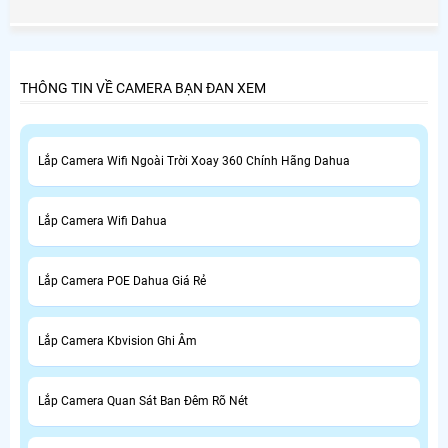
quá trình thi công buộc khách hàng phải mua cái này,
mua cái nọ rút cuộc trọn bộ camera quan sát phát sinh
khá cao so với những công ty camera uy tín khác báo giá
trọn bộ camera Đã lắp đặt ngay từ ban đầu.
THÔNG TIN VỀ CAMERA BẠN ĐAN XEM
Lắp Camera Wifi Ngoài Trời Xoay 360 Chính Hãng Dahua
Lắp Camera Wifi Dahua
Lắp Camera POE Dahua Giá Rẻ
Lắp Camera Kbvision Ghi Âm
Lắp Camera Quan Sát Ban Đêm Rõ Nét