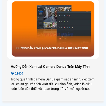
Hướng Dẫn Xem Lại Camera Dahua Trên Máy Tính
23409
Trong quá trình camera Dahua giám sát an ninh, việc xem
lại lịch sử ghi và trích xuất dữ liệu hình ảnh, video là điều
luôn luôn cần thiết và quan trọng đối với mỗi người sử
dụng. Tuy nhiên một số người dùng mới không rành về
công nghệ cũng như không biết cách sử dụng camera
Dahua nên sẽ gặp khó khăn trong quá trình xem lại nhất