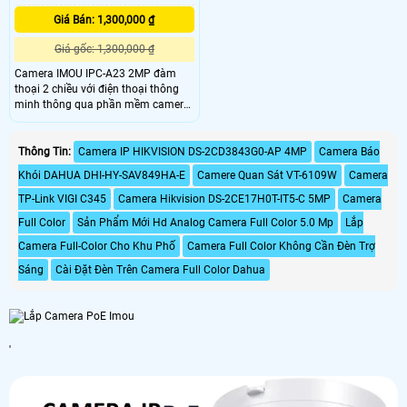
Giá Bán: 1,300,000 ₫
Giá gốc: 1,300,000 ₫
Camera IMOU IPC-A23 2MP đàm
thoại 2 chiều với điện thoại thông
minh thông qua phần mềm camera
IMOU Life, mang đến người dùng
cảm giác gần gũi gia đình mỗi khi đi
công tác xa nhà. Camera IMOU
Thông Tin:
Camera IP HIKVISION DS-2CD3843G0-AP 4MP
Camera Báo
Ranger 2 ghi hình chuẩn nét Full HD
Khói DAHUA DHI-HY-SAV849HA-E
Camere Quan Sát VT-6109W
Camera
1080P nhờ ống kính 2.
TP-Link VIGI C345
Camera Hikvision DS-2CE17H0T-IT5-C 5MP
Camera
Full Color
Sản Phẩm Mới Hd Analog Camera Full Color 5.0 Mp
Lắp
Camera Full-Color Cho Khu Phố
Camera Full Color Không Cần Đèn Trợ
Sáng
Cài Đặt Đèn Trên Camera Full Color Dahua
'