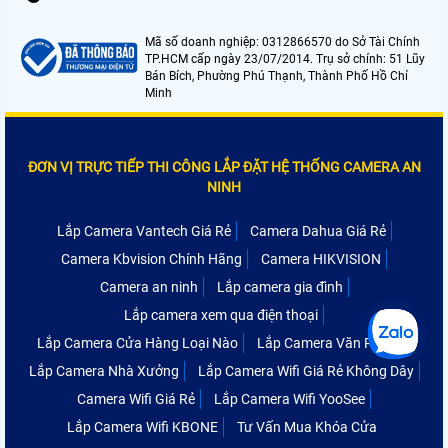
Mã số doanh nghiệp: 0312866570 do Sở Tài Chính
TP.HCM cấp ngày 23/07/2014. Trụ sở chính: 51 Lũy
Bán Bích, Phường Phú Thạnh, Thành Phố Hồ Chí
Minh
ĐƠN VỊ TRỰC TIẾP THI CÔNG LẮP ĐẶT HỆ THỐNG CAMERA AN
NINH
Lắp Camera Vantech Giá Rẻ
Camera Dahua Giá Rẻ
Camera Kbvision Chính Hãng
Camera HIKVISION
Camera an ninh
Lắp camera gia đình
Lắp camera xem qua điện thoại
Lắp Camera Cửa Hàng Loại Nào
Lắp Camera Văn Phòng
Lắp Camera Nhà Xưởng
Lắp Camera Wifi Giá Rẻ Không Dây
Camera Wifi Giá Rẻ
Lắp Camera Wifi YooSee
Lắp Camera Wifi KBONE
Tư Vấn Mua Khóa Cửa