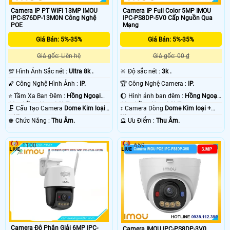
Camera IP PT WiFi 13MP IMOU
Camera IP Full Color 5MP IMOU
IPC-S76DP-13M0N Công Nghệ
IPC-PS8DP-5V0 Cấp Nguồn Qua
POE
Mạng
Giá Bán: 5%-35%
Giá Bán: 5%-35%
Giá gốc: Liên hệ
Giá gốc: 00 ₫
💯 Hình Ảnh Sắc nét :
Ultra 8k .
🔆 Độ sắc nét :
3k .
🌠 Công Nghệ Hình Ảnh :
IP.
🏆 Công Nghệ Camera :
IP.
⭐ Tầm Xa Ban Đêm :
Hồng Ngoại
🌔 Hình ảnh ban đêm :
Hồng Ngoại
10m Hồng Ngoại SMD.
10m Hồng Ngoại SMD.
🗜️ Cấu Tạo Camera
Dome Kim loại
↕️ Camera Dòng
Dome Kim loại +
+ Nhựa.
Nhựa.
️♚ Chức Năng :
Thu Âm.
️🔮 Ưu Điểm :
Thu Âm.
1100
659
Camera Độ Phân Giải 6MP IPC-
Camera IMOU IPC-PS8DP-3V0