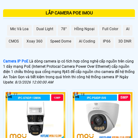
LẮP CAMERA POE IMOU
Mic Và Loa
Dual Light
78°
Hồng Ngoại
Full Color
AI
CMOS
Xoay 360
Speed Dome
AI Coding
IP66
3D DNR
Camera IP PoE
Là dòng camera ip có tích hợp công nghệ cấp nguồn trên cùng
1 dây mạng PoE (Internet Protocal Camera Power Over Ethernet) cấp nguồn
điện 1 chiều thông qua cổng mạng Rj45 để cấp nguồn cho camera để hệ thống
An Toàn Gọn và tiết kiệm trong quá trình thi công hệ thống camera IP Ngày
Upate:
8/3/2026 12:00:00 AM
77
18