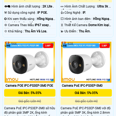
👁️‍🗨 Hình ảnh chất lượng :
2K Lite .
️👀 Hình Ành Chất Lượng :
Ultra 3k +
Sắc Nét .
⚒ Sử dụng công nghệ :
IP POE.
👍 Công Nghệ :
IP.
✪ Khi xem thiếu sáng :
Hồng Ngoại
💥 Hình ảnh ban đêm :
Hồng Ngoại
30m Có Màu Ban Ðêm.
10m Hồng Ngoại SMD.
💢 Camera Theo Mẫu
IP67 xoay
♊ Thiết Kế Camera
Dome Kim loại +
360.
Nhựa.
️💠 Khả Năng :
Thu Âm Và Loa.
️💫 Ưu Điểm :
Thu Âm.
944
828
Camera POE IPC-PS3EP-3M0 POE
Camera PoE IPC-PS3EP-5M0
Giá Bán: 5%-35%
Giá Bán: 5%-35%
Giá gốc: Liên Hệ
Giá gốc: Liên Hệ
Camera PoE IPC-PS3EP-3M0 sở hữu
Camera PoE IPC-PS3EP-5M0 với độ
độ phân giải 3MP 2K, ống kính
phân giải 5MP 3K, ống kính 2.8mm