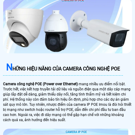
N
HỮNG HIỆU NĂNG CỦA CAMERA CÔNG NGHỆ POE
Camera công nghệ POE (Power over Ethernet)
mang nhiều ưu điểm nổi bật.
Trước hết, việc kết hợp truyền tải dữ liệu và nguồn điện qua một dây cáp mạng
giúp lắp đặt dễ dàng, giảm thiểu dây nối, tăng tính thẩm mỹ và tiết kiệm chi
phí. Hệ thống này còn đảm bảo tín hiệu ổn định, phù hợp cho các dự án giám
sát quy mô lớn. Tuy nhiên, nhược điểm của camera IP POE Imou là đòi hỏi thiết
bị mạng như switch hoặc router hỗ trợ POE, dẫn đến chi phí đầu tư ban đầu
cao hơn. Ngoài ra, việc đi dây mạng có thể gặp hạn chế với những khoảng
cách quá xa, ảnh hưởng đến hiệu suất.