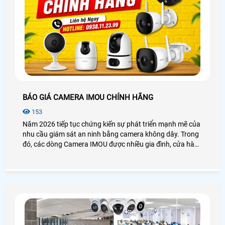
BÁO GIÁ CAMERA IMOU CHÍNH HÃNG
153
Năm 2026 tiếp tục chứng kiến sự phát triển mạnh mẽ của
nhu cầu giám sát an ninh bằng camera không dây. Trong
đó, các dòng Camera IMOU được nhiều gia đình, cửa hàng
và văn phòng lựa chọn nhờ thiết kế hiện đại, hình ảnh sắc
nét và khả năng quản lý từ xa tiện lợi. Bài viết dưới đây sẽ
giúp bạn tham khảo những mẫu camera IMOU được quan
tâm nhất hiện nay