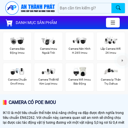
DANH MỤC SẢN PHẨM
Camera Báo
Camera Imou
Camera Nén Hình
Lắp Camera Wifi
Động Imou
Ngoài Trời
H.265 Imou
2K Imou
Camera Chuẩn
Camera Thiết Kế
Camera Wifi Imou
Camera Ip Thân
Onvif Imou
Kim Loại Imou
Báo Động
Trụ Dahua
CAMERA CÓ POE IMOU
IK10 là một tiêu chuẩn thể hiện khả năng chống va đập được định nghĩa trong
tiêu chuẩn EN62262. Với chuẩn này, camera quan sát an ninh sẽ chống chịu
lại được các tác động vật lý tương đương với một vật nặng 5,0 kg rơi từ 0,4 mét