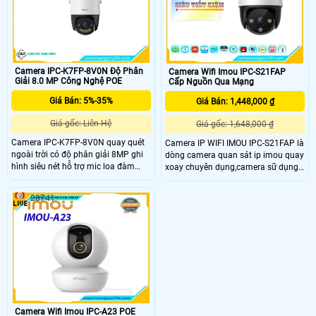
loa trong phạm vi 3m.
Camera IPC-K7FP-8V0N Độ Phân
Camera Wifi Imou IPC-S21FAP
Giải 8.0 MP Công Nghệ POE
Cấp Nguồn Qua Mạng
Giá Bán: 5%-35%
Giá Bán: 1,448,000 ₫
Giá gốc: Liên Hệ
Giá gốc: 1,648,000 ₫
Camera IPC-K7FP-8V0N quay quét
Camera IP WIFI IMOU IPC-S21FAP là
ngoài trời có độ phân giải 8MP ghi
dòng camera quan sát ip imou quay
hình siêu nét hỗ trợ mic loa đàm
xoay chuyên dụng,camera sữ dụng
thoại cực rỏ. Khay thẻ nhớ lên đến
cảm biến hình ảnh 2.0 megapixel
512GB lưu trữ lâu dài với chuẩn nén
cảm biến CMOS kích thước 1/2. 9”,
28741
video H.265. Hỗ trợ tính năng AI
20fps@2.0M(1920x1080),Ống kính
phát hiện chuyển động, phân biệt
cố định 3
người xe, thiết lập hàng rào xâm
nhập giám sát an ninh hiệu quả
hơn.
Camera Wifi Imou IPC-A23 POE