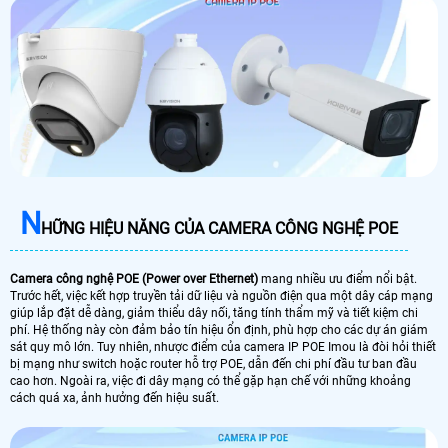
N
HỮNG HIỆU NĂNG CỦA CAMERA CÔNG NGHỆ POE
Camera công nghệ POE (Power over Ethernet)
mang nhiều ưu điểm nổi bật.
Trước hết, việc kết hợp truyền tải dữ liệu và nguồn điện qua một dây cáp mạng
giúp lắp đặt dễ dàng, giảm thiểu dây nối, tăng tính thẩm mỹ và tiết kiệm chi
phí. Hệ thống này còn đảm bảo tín hiệu ổn định, phù hợp cho các dự án giám
sát quy mô lớn. Tuy nhiên, nhược điểm của camera IP POE Imou là đòi hỏi thiết
bị mạng như switch hoặc router hỗ trợ POE, dẫn đến chi phí đầu tư ban đầu
cao hơn. Ngoài ra, việc đi dây mạng có thể gặp hạn chế với những khoảng
cách quá xa, ảnh hưởng đến hiệu suất.