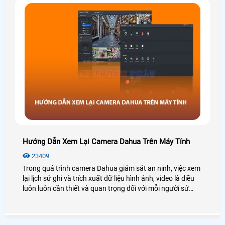
Hướng Dẫn Xem Lại Camera Dahua Trên Máy Tính
23409
Trong quá trình camera Dahua giám sát an ninh, việc xem
lại lịch sử ghi và trích xuất dữ liệu hình ảnh, video là điều
luôn luôn cần thiết và quan trọng đối với mỗi người sử
dụng. Tuy nhiên một số người dùng mới không rành về
công nghệ cũng như không biết cách sử dụng camera
Dahua nên sẽ gặp khó khăn trong quá trình xem lại nhất