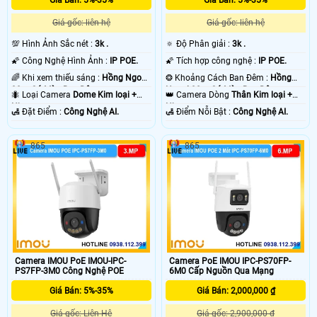
Giá Bán: 5%-35%
Giá Bán: 5%-35%
Giá gốc: liên hệ
Giá gốc: liên hệ
💯 Hình Ảnh Sắc nét :
3k .
🔅 Độ Phân giải :
3k .
🌠 Công Nghệ Hình Ảnh :
IP POE.
🌠 Tích hợp công nghệ :
IP POE.
🌈 Khi xem thiếu sáng :
Hồng Ngoại
❂ Khoảng Cách Ban Đêm :
Hồng
30m Có Màu Ban Ðêm.
Ngoại 30m Có Màu Ban Ðêm.
🐜 Loại Camera
Dome Kim loại +
👑 Camera Dòng
Thân Kim loại +
Nhựa.
Nhựa.
️🛃 Đặt Điểm :
Công Nghệ AI.
️🛃 Điểm Nỗi Bật :
Công Nghệ AI.
865
865
Camera IMOU PoE IMOU-IPC-
Camera PoE IMOU IPC-PS70FP-
PS7FP-3M0 Công Nghệ POE
6M0 Cấp Nguồn Qua Mạng
Giá Bán: 5%-35%
Giá Bán: 2,000,000 ₫
Giá gốc: Liên Hệ
Giá gốc: 2,900,000 ₫