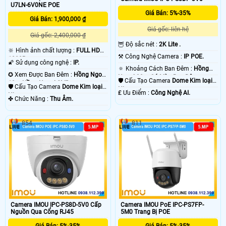
U7LN-6V0NE POE
Giá Bán: 5%-35%
Giá Bán: 1,900,000 ₫
Giá gốc: liên hệ
Giá gốc: 2,400,000 ₫
🦉 Độ sắc nét :
2K Lite .
🔆 Hình ảnh chất lượng :
FULL HD
⚒ Công Nghệ Camera :
IP POE.
1080P .
🌠 Sử dụng công nghệ :
IP.
🔅 Khoảng Cách Ban Đêm :
Hồng
✪ Xem Được Ban Đêm :
Hồng Ngoại
Ngoại 30m Có Màu Ban Ðêm.
🛡 Cấu Tạo Camera
Dome Kim loại +
10m Hồng Ngoại SMD.
🛡 Cấu Tạo Camera
Dome Kim loại +
Nhựa.
️₤ Ưu Điểm :
Công Nghệ AI.
Nhựa.
️✤ Chức Năng :
Thu Âm.
854
811
Camera IMOU IPC-PS8D-5V0 Cấp
Camera IMOU PoE IPC-PS7FP-
Nguồn Qua Cổng RJ45
5M0 Trang Bị POE