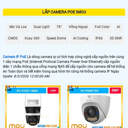
LẮP CAMERA POE IMOU
Mic Và Loa
Dual Light
78°
Hồng Ngoại
Full Color
AI
CMOS
Xoay 360
Speed Dome
AI Coding
IP66
3D DNR
Camera IP PoE
Là dòng camera ip có tích hợp công nghệ cấp nguồn trên cùng
1 dây mạng PoE (Internet Protocal Camera Power Over Ethernet) cấp nguồn
điện 1 chiều thông qua cổng mạng Rj45 để cấp nguồn cho camera để hệ thống
An Toàn Gọn và tiết kiệm trong quá trình thi công hệ thống camera IP Ngày
Upate:
8/3/2026 12:00:00 AM
77
18