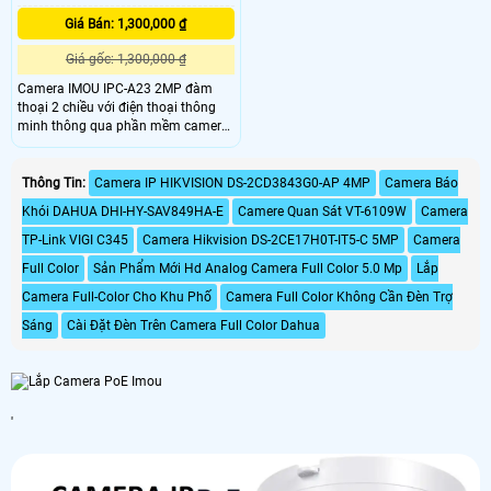
Giá Bán: 1,300,000 ₫
Giá gốc: 1,300,000 ₫
Camera IMOU IPC-A23 2MP đàm
thoại 2 chiều với điện thoại thông
minh thông qua phần mềm camera
IMOU Life, mang đến người dùng
cảm giác gần gũi gia đình mỗi khi đi
công tác xa nhà. Camera IMOU
Thông Tin:
Camera IP HIKVISION DS-2CD3843G0-AP 4MP
Camera Báo
Ranger 2 ghi hình chuẩn nét Full HD
Khói DAHUA DHI-HY-SAV849HA-E
Camere Quan Sát VT-6109W
Camera
1080P nhờ ống kính 2.
TP-Link VIGI C345
Camera Hikvision DS-2CE17H0T-IT5-C 5MP
Camera
Full Color
Sản Phẩm Mới Hd Analog Camera Full Color 5.0 Mp
Lắp
Camera Full-Color Cho Khu Phố
Camera Full Color Không Cần Đèn Trợ
Sáng
Cài Đặt Đèn Trên Camera Full Color Dahua
'