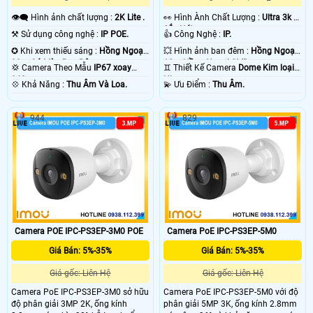
👁️‍🗨 Hình ảnh chất lượng :
2K Lite .
️👀 Hình Ành Chất Lượng :
Ultra 3k +
Sắc Nét .
⚒ Sử dụng công nghệ :
IP POE.
👍 Công Nghệ :
IP.
✪ Khi xem thiếu sáng :
Hồng Ngoại
💥 Hình ảnh ban đêm :
Hồng Ngoại
30m Có Màu Ban Ðêm.
10m Hồng Ngoại SMD.
💢 Camera Theo Mẫu
IP67 xoay
♊ Thiết Kế Camera
Dome Kim loại +
360.
Nhựa.
️💠 Khả Năng :
Thu Âm Và Loa.
️💫 Ưu Điểm :
Thu Âm.
944
829
Camera POE IPC-PS3EP-3M0 POE
Camera PoE IPC-PS3EP-5M0
Giá Bán: 5%-35%
Giá Bán: 5%-35%
Giá gốc: Liên Hệ
Giá gốc: Liên Hệ
Camera PoE IPC-PS3EP-3M0 sở hữu
Camera PoE IPC-PS3EP-5M0 với độ
độ phân giải 3MP 2K, ống kính
phân giải 5MP 3K, ống kính 2.8mm