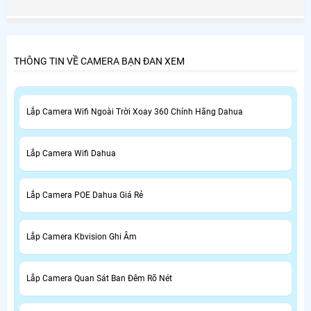
quá trình thi công buộc khách hàng phải mua cái này,
mua cái nọ rút cuộc trọn bộ camera quan sát phát sinh
khá cao so với những công ty camera uy tín khác báo giá
trọn bộ camera Đã lắp đặt ngay từ ban đầu.
THÔNG TIN VỀ CAMERA BẠN ĐAN XEM
Lắp Camera Wifi Ngoài Trời Xoay 360 Chính Hãng Dahua
Lắp Camera Wifi Dahua
Lắp Camera POE Dahua Giá Rẻ
Lắp Camera Kbvision Ghi Âm
Lắp Camera Quan Sát Ban Đêm Rõ Nét