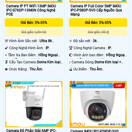
Camera IP PT WiFi 13MP IMOU
Camera IP Full Color 5MP IMOU
IPC-S76DP-13M0N Công Nghệ
IPC-PS8DP-5V0 Cấp Nguồn Qua
POE
Mạng
Giá Bán: 5%-35%
Giá Bán: 5%-35%
Giá gốc: Liên hệ
Giá gốc: 00 ₫
💯 Hình Ảnh Sắc nét :
Ultra 8k .
🔆 Độ sắc nét :
3k .
🌠 Công Nghệ Hình Ảnh :
IP.
🏆 Công Nghệ Camera :
IP.
⭐ Tầm Xa Ban Đêm :
Hồng Ngoại
🌔 Hình ảnh ban đêm :
Hồng Ngoại
10m Hồng Ngoại SMD.
10m Hồng Ngoại SMD.
🗜️ Cấu Tạo Camera
Dome Kim loại
↕️ Camera Dòng
Dome Kim loại +
+ Nhựa.
Nhựa.
️♚ Chức Năng :
Thu Âm.
️🔮 Ưu Điểm :
Thu Âm.
1101
659
Camera Độ Phân Giải 6MP IPC-
Camera IMOU IPC-PS8DP-3V0