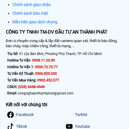
Chính sách giao nhận
Chính sách bảo mật
Điều kiện giao dịch chung
CÔNG TY TNHH TM-DV ĐẦU TƯ AN THÀNH PHÁT
Đơn vị chuyên cung cấp & lắp đặt camera quan sát, thiết bị báo động,
báo cháy, máy chấm công, thiết bị mạng, ...
Trụ Sở:
51 Lũy Bán Bích, Phường Phú Thạnh, TP. Hồ Chí Minh
0938.11.23.99
Hotline Tư Vấn:
0906.72.73.77
Hotline Tư Vấn 1:
0906.855.330
Tư Vấn Kỹ Thuật:
0902.452.577
Tư Vấn Mua Hàng:
(028) 6688.4949
CSKH:
Email:
congngheanthanhphat@gmail.com
Kết nối với chúng tôi
Facebook
Twitter
Tiktok
Youtube