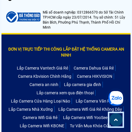
Mã số doanh nghiệp: 0312866570 do Sở Tài Chính
TP.HCM cấp ngày 23/07/2014. Trụ sở chính: 51 Lũy
Bán Bích, Phường Phú Thạnh, Thành Phố Hồ Chí
Minh
ĐƠN VỊ TRỰC TIẾP THI CÔNG LẮP ĐẶT HỆ THỐNG CAMERA AN
NINH
Lắp Camera Vantech Giá Rẻ
Camera Dahua Giá Rẻ
Camera Kbvision Chính Hãng
Camera HIKVISION
Camera an ninh
Lắp camera gia đình
Lắp camera xem qua điện thoại
Lắp Camera Cửa Hàng Loại Nào
Lắp Camera Văn Phòng
Lắp Camera Nhà Xưởng
Lắp Camera Wifi Giá Rẻ Không Dây
Camera Wifi Giá Rẻ
Lắp Camera Wifi YooSee
Lắp Camera Wifi KBONE
Tư Vấn Mua Khóa Cửa