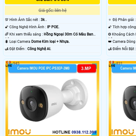
Giá gốc: liên hệ
💯 Hình Ảnh Sắc nét :
3k .
🔅 Độ Phân giải 
🌠 Công Nghệ Hình Ảnh :
IP POE.
🌈 Khi xem thiếu sáng :
Hồng Ngoại 30m Có Màu Ban
Ðêm.
Ðêm.
🐜 Loại Camera
Dome Kim loại + Nhựa.
👑 Camera Dòn
️🛃 Đặt Điểm :
Công Nghệ AI.
️🛃 Điểm N
945
831