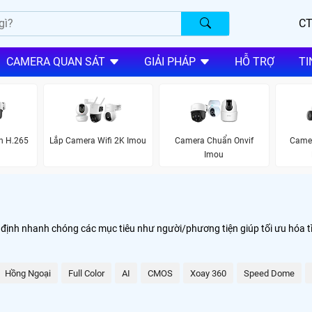
CT
CAMERA QUAN SÁT
GIẢI PHÁP
HỖ TRỢ
TI
h H.265
Lắp Camera Wifi 2K Imou
Camera Chuẩn Onvif
Camer
Imou
ịnh nhanh chóng các mục tiêu như người/phương tiện giúp tối ưu hóa tìm 
Hồng Ngoại
Full Color
AI
CMOS
Xoay 360
Speed Dome