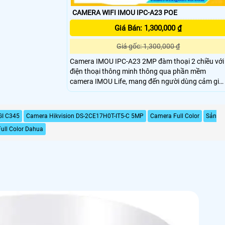
CAMERA WIFI IMOU IPC-A23 POE
Giá Bán: 1,300,000 ₫
Giá gốc: 1,300,000 ₫
Camera IMOU IPC-A23 2MP đàm thoại 2 chiều với
điện thoại thông minh thông qua phần mềm
camera IMOU Life, mang đến người dùng cảm giá
gần gũi gia đình mỗi khi đi công tác xa nhà.
Camera IMOU Ranger 2 ghi hình chuẩn nét Full H
1080P nhờ ống kính 2.
GI C345
Camera Hikvision DS-2CE17H0T-IT5-C 5MP
Camera Full Color
Sản
ull Color Dahua