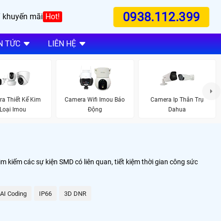
0938.112.399
 khuyến mãi
Hot!
N TỨC
LIÊN HỆ
a Thiết Kế Kim
Camera Wifi Imou Báo
Camera Ip Thân Trụ
Loại Imou
Động
Dahua
kiếm các sự kiện SMD có liên quan, tiết kiệm thời gian công sức
AI Coding
IP66
3D DNR