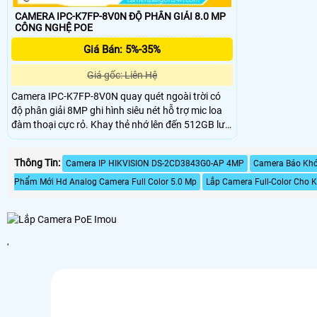
CAMERA IPC-K7FP-8V0N ĐỘ PHÂN GIẢI 8.0 MP
CÔNG NGHỆ POE
Giá Bán: 5%-35%
Giá gốc: Liên Hệ
Camera IPC-K7FP-8V0N quay quét ngoài trời có
độ phân giải 8MP ghi hình siêu nét hỗ trợ mic loa
đàm thoại cực rỏ. Khay thẻ nhớ lên đến 512GB lưu
trữ lâu dài với chuẩn nén video H.265. Hỗ trợ tính
năng AI phát hiện chuyển động, phân biệt người
Thông Tin:
Camera IP HIKVISION DS-2CD3843G0-AP 4MP
Camera Báo Kh
xe, thiết lập hàng rào xâm nhập giám sát an ninh
hiệu quả hơn.
Phẩm Mới Hd Analog Camera Full Color 5.0 Mp
Lắp Camera Full-Color Cho 
'