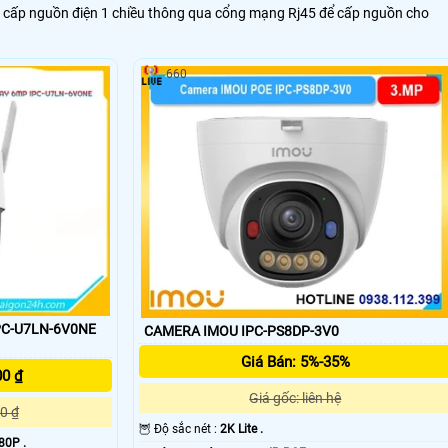
) cấp nguồn điện 1 chiều thông qua cổng mạng Rj45 để cấp nguồn cho
660
PC-U7LN-6V0NE
CAMERA IMOU IPC-PS8DP-3V0
Giá Bán: 5%-35%
00 ₫
Giá gốc: liên hệ
0 ₫
🦉 Độ sắc nét :
2K Lite .
80P .