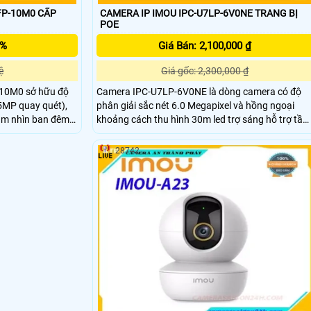
FP-10M0 CẤP
CAMERA IP IMOU IPC-U7LP-6V0NE TRANG BỊ
POE
5%
Giá Bán: 2,100,000 ₫
ệ
Giá gốc: 2,300,000 ₫
10M0 sở hữu độ
Camera IPC-U7LP-6V0NE là dòng camera có độ
5MP quay quét),
phân giải sắc nét 6.0 Megapixel và hồng ngoại
ầm nhìn ban đêm
khoảng cách thu hình 30m led trợ sáng hỗ trợ tầm
loa tích hợp, AI
nhìn ban đêm sáng như ban ngày,trang bị cổng
xâm nhập và Smart
LAN RJ45, chip xử lý CMOS, khe thẻ nhớ 512GB
28742
2GB, kết nối PoE.
Công nghệ thông minh phát hiện người phương
tiện.Tích hợp mic và loa trong phạm vi 3m.