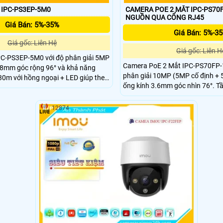
IPC-PS3EP-5M0
CAMERA POE 2 MẮT IPC-PS70
NGUỒN QUA CỔNG RJ45
Giá Bán: 5%-35%
Giá Bán: 5%-3
Giá gốc: Liên Hệ
Giá gốc: Liên H
C-PS3EP-5M0 với độ phân giải 5MP
Camera PoE 2 Mắt IPC-PS70FP-
2.8mm góc rộng 96° và khả năng
phân giải 10MP (5MP cố định + 
0m với hồng ngoại + LED giúp theo
ống kính 3.6mm góc nhìn 76°. T
 lẫn đêm. IPC-PS3EP-5M0 cũng tích
30m với LED + hồng ngoại, mic – 
 trợ đàm thoại 2 chiều, phát hiện
phát hiện người, phương tiện, 
 tiện và lưu trữ thẻ MicroSD đến
12874
Tracking. Hỗ trợ thẻ MicroSD 51