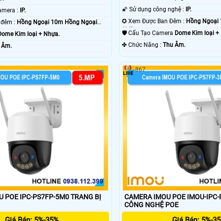
🌠 Sử dụng công nghệ :
IP.
🏆 Công Nghệ Camera :
IP.
✪ Xem Được Ban Đêm :
Hồng Ngoại
🌔 Hình ảnh ban đêm :
Hồng Ngoại 10m Hồng Ngoại
SMD.
🛡 Cấu Tạo Camera
Dome Kim loại +
Dome Kim loại + Nhựa.
️✤ Chức Năng :
Thu Âm.
 Âm.
867
 POE IPC-PS7FP-5M0 TRANG BỊ
CAMERA IMOU POE IMOU-IPC-
CÔNG NGHỆ POE
Giá Bán: 5%-35%
Giá Bán: 5%-3