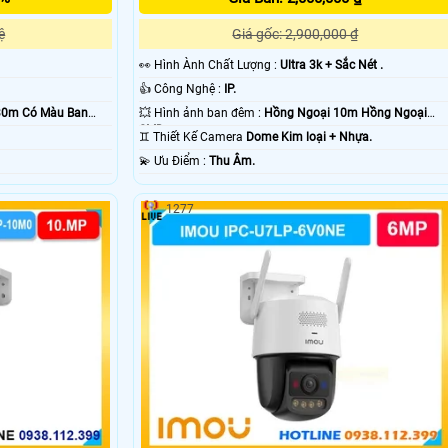
ệ
Giá gốc: 2,900,000 ₫
️👀 Hình Ành Chất Lượng :
Ultra 3k + Sắc Nét .
👍 Công Nghệ :
IP.
30m Có Màu Ban
💥 Hình ảnh ban đêm :
Hồng Ngoại 10m Hồng Ngoại
SMD.
♊ Thiết Kế Camera
Dome Kim loại + Nhựa.
️💫 Ưu Điểm :
Thu Âm.
1277