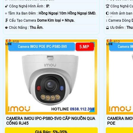
🌠 Công Nghệ Hình Ảnh :
IP.
⭐ Tầm Xa Ban Đêm :
Hồng Ngoại 10m Hồng Ngoại SMD.
SMD.
🗜️ Cấu Tạo Camera
Dome Kim loại + Nhựa.
↕️ Camera Dòng
️♚ Chức Năng :
Thu Âm.
️🔮 Ưu Điểm :
Thu
858
812
CAMERA IMOU IPC-PS8D-5V0 CẤP NGUỒN QUA
CAMERA IMOU
CỔNG RJ45
POE
Giá Bán: 5%-35%