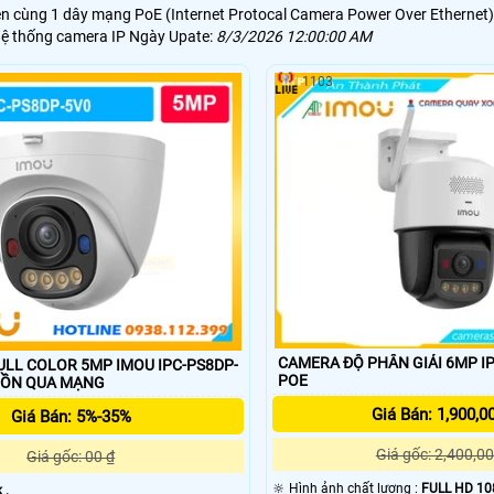
ên cùng 1 dây mạng PoE (Internet Protocal Camera Power Over Ethernet
 hệ thống camera IP Ngày Upate:
8/3/2026 12:00:00 AM
1103
CAMERA ĐỘ PHÂN GIẢI 6MP I
ULL COLOR 5MP IMOU IPC-PS8DP-
POE
NGUỒN QUA MẠNG
Giá Bán: 1,900,0
Giá Bán: 5%-35%
Giá gốc: 2,400,00
Giá gốc: 00 ₫
🔆 Hình ảnh chất lượng :
FULL HD 10
 .