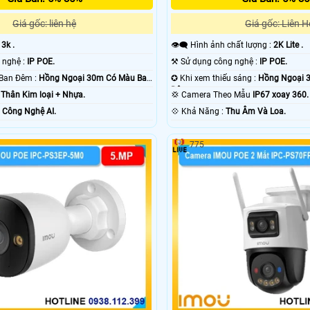
Giá gốc: liên hệ
Giá gốc: Liên H
:
3k .
👁️‍🗨 Hình ảnh chất lượng :
2K Lite .
🌠 Tích hợp công nghệ :
IP POE.
⚒ Sử dụng công nghệ :
IP POE.
❂ Khoảng Cách Ban Đêm :
Hồng Ngoại 30m Có Màu Ban
✪ Khi xem thiếu sáng :
Hồng Ngoại 
Ðêm.
g
Thân Kim loại + Nhựa.
💢 Camera Theo Mẫu
IP67 xoay 360.
ỗi Bật :
Công Nghệ AI.
️💠 Khả Năng :
Thu Âm Và Loa.
775