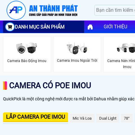
GIỚI THIỆU
DANH MỤC SẢN PHẨM
Camera Imou Ngoài Trời
Camera Báo Động Imou
Camera Nén Hìn
Imou
CAMERA CÓ POE IMOU
QuickPick là một công nghệ mới được ra mắt bởi Dahua nhằm giúp xác đ
LẮP CAMERA POE IMOU
Mic Và Loa
Dual Light
78°