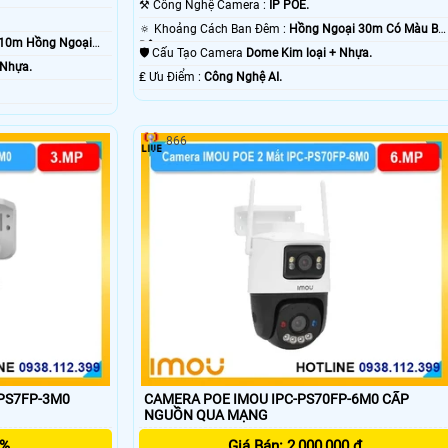
⚒ Công Nghệ Camera :
IP POE.
🔅 Khoảng Cách Ban Đêm :
Hồng Ngoại 30m Có Màu Ba
 10m Hồng Ngoại
Ðêm.
🛡 Cấu Tạo Camera
Dome Kim loại + Nhựa.
 Nhựa.
️₤ Ưu Điểm :
Công Nghệ AI.
866
PS7FP-3M0
CAMERA POE IMOU IPC-PS70FP-6M0 CẤP
NGUỒN QUA MẠNG
5%
Giá Bán: 2,000,000 ₫