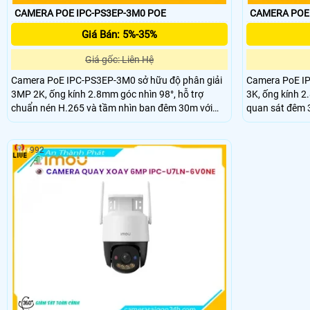
CAMERA POE IPC-PS3EP-3M0 POE
CAMERA POE 
Giá Bán: 5%-35%
Giá gốc: Liên Hệ
Camera PoE IPC-PS3EP-3M0 sở hữu độ phân giải
Camera PoE IP
3MP 2K, ống kính 2.8mm góc nhìn 98°, hỗ trợ
3K, ống kính 
chuẩn nén H.265 và tầm nhìn ban đêm 30m với
quan sát đêm 3
LED + hồng ngoại. Tích hợp mic – loa đàm thoại 2
dõi rõ cả ngày
chiều, hỗ trợ thẻ nhớ 512GB, kết nối PoE và đạt
hợp mic, loa hỗ
chuẩn chống nước IP67.
người – phương
992
512GB.