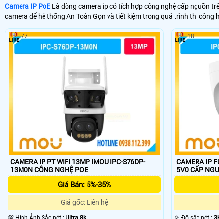
Camera IP PoE
Là dòng camera ip có tích hợp công nghệ cấp nguồn tr
camera để hệ thống An Toàn Gọn và tiết kiệm trong quá trình thi công
77
18
CAMERA IP PT WIFI 13MP IMOU IPC-S76DP-
CAMERA IP F
13M0N CÔNG NGHỆ POE
5V0 CẤP 
Giá Bán: 5%-35%
Giá gốc: Liên hệ
💯 Hình Ảnh Sắc nét :
Ultra 8k .
🔆 Độ sắc nét :
3k