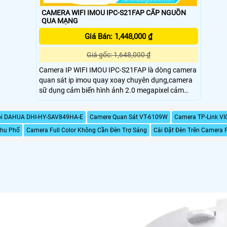
CAMERA WIFI IMOU IPC-S21FAP CẤP NGUỒN
QUA MẠNG
Giá Bán: 1,448,000 ₫
Giá gốc: 1,648,000 ₫
Camera IP WIFI IMOU IPC-S21FAP là dòng camera
quan sát ip imou quay xoay chuyên dụng,camera
sữ dụng cảm biến hình ảnh 2.0 megapixel cảm
biến CMOS kích thước 1/2. 9”,
20fps@2.0M(1920x1080),Ống kính cố định 3
ói DAHUA DHI-HY-SAV849HA-E
Camere Quan Sát VT-6109W
Camera TP-Link VI
Khu Phố
Camera Full Color Không Cần Đèn Trợ Sáng
Cài Đặt Đèn Trên Camera F