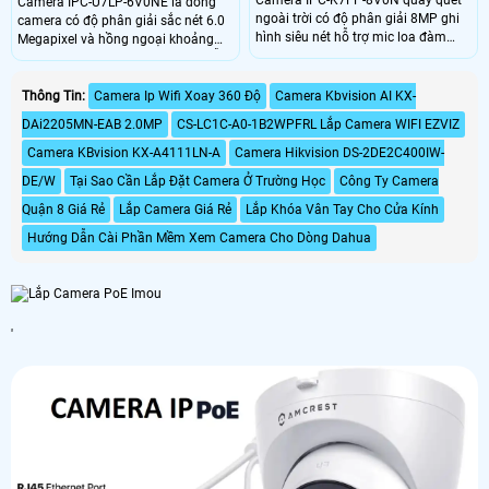
Camera IPC-K7FP-8V0N quay quét
Camera IPC-U7LP-6V0NE là dòng
ngoài trời có độ phân giải 8MP ghi
camera có độ phân giải sắc nét 6.0
hình siêu nét hỗ trợ mic loa đàm
Megapixel và hồng ngoại khoảng
thoại cực rỏ. Khay thẻ nhớ lên đến
cách thu hình 30m led trợ sáng hỗ
512GB lưu trữ lâu dài với chuẩn nén
trợ tầm nhìn ban đêm sáng như ban
video H.265. Hỗ trợ tính năng AI
ngày,trang bị cổng LAN RJ45, chip
Thông Tin:
Camera Ip Wifi Xoay 360 Độ
Camera Kbvision AI KX-
phát hiện chuyển động, phân biệt
xử lý CMOS, khe thẻ nhớ 512GB
DAi2205MN-EAB 2.0MP
CS-LC1C-A0-1B2WPFRL Lắp Camera WIFI EZVIZ
người xe, thiết lập hàng rào xâm
Công nghệ thông minh phát hiện
nhập giám sát an ninh hiệu quả
người phương tiện.Tích hợp mic và
Camera KBvision KX-A4111LN-A
Camera Hikvision DS-2DE2C400IW-
hơn.
loa trong phạm vi 3m.
DE/W
Tại Sao Cần Lắp Đặt Camera Ở Trường Học
Công Ty Camera
Quận 8 Giá Rẻ
Lắp Camera Giá Rẻ
Lắp Khóa Vân Tay Cho Cửa Kính
Hướng Dẫn Cài Phần Mềm Xem Camera Cho Dòng Dahua
'