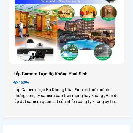
Lắp Camera Trọn Bộ Không Phát Sinh
15096
Lắp Camera Trọn Bộ Không Phát Sinh có thực hư như
những công ty camera báo trên mạng hay không , Vấn đề
lắp đặt camera quan sát của nhiều công ty không uy tín
không báo giá trọn bộ camera quan sát rõ ràng rồi trong
quá trình thi công buộc khách hàng phải mua cái này,
mua cái nọ rút cuộc trọn bộ camera quan sát phát sinh
khá cao so với những công ty camera uy tín khác báo giá
trọn bộ camera Đã lắp đặt ngay từ ban đầu.