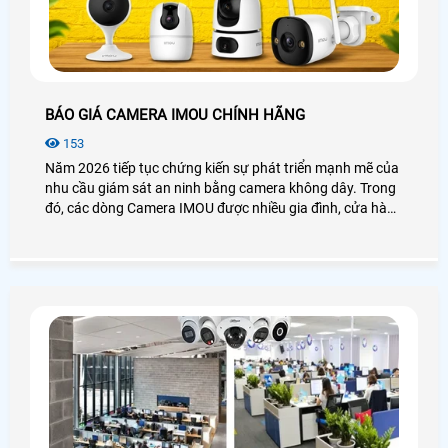
BÁO GIÁ CAMERA IMOU CHÍNH HÃNG
153
Năm 2026 tiếp tục chứng kiến sự phát triển mạnh mẽ của
nhu cầu giám sát an ninh bằng camera không dây. Trong
đó, các dòng Camera IMOU được nhiều gia đình, cửa hàng
và văn phòng lựa chọn nhờ thiết kế hiện đại, hình ảnh sắc
nét và khả năng quản lý từ xa tiện lợi. Bài viết dưới đây sẽ
giúp bạn tham khảo những mẫu camera IMOU được quan
tâm nhất hiện nay