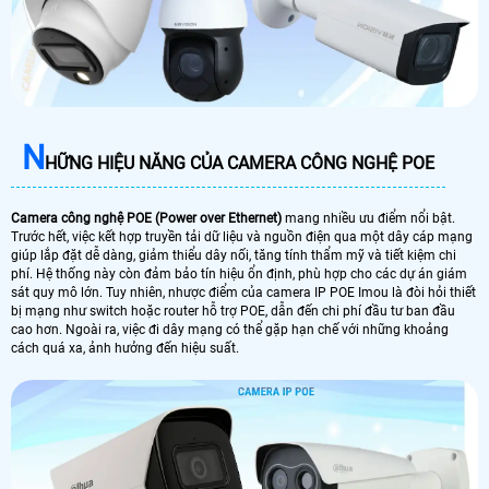
N
HỮNG HIỆU NĂNG CỦA CAMERA CÔNG NGHỆ POE
Camera công nghệ POE (Power over Ethernet)
mang nhiều ưu điểm nổi bật.
Trước hết, việc kết hợp truyền tải dữ liệu và nguồn điện qua một dây cáp mạng
giúp lắp đặt dễ dàng, giảm thiểu dây nối, tăng tính thẩm mỹ và tiết kiệm chi
phí. Hệ thống này còn đảm bảo tín hiệu ổn định, phù hợp cho các dự án giám
sát quy mô lớn. Tuy nhiên, nhược điểm của camera IP POE Imou là đòi hỏi thiết
bị mạng như switch hoặc router hỗ trợ POE, dẫn đến chi phí đầu tư ban đầu
cao hơn. Ngoài ra, việc đi dây mạng có thể gặp hạn chế với những khoảng
cách quá xa, ảnh hưởng đến hiệu suất.