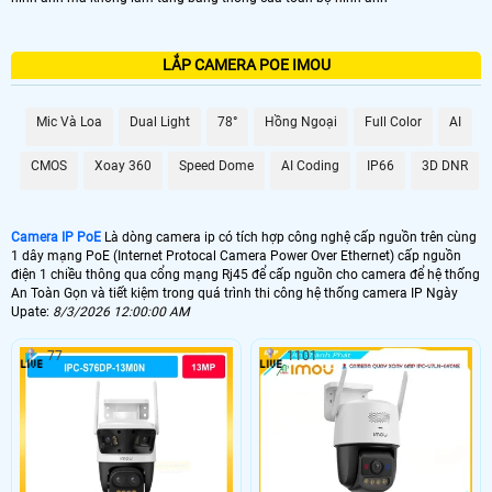
LẮP CAMERA POE IMOU
Mic Và Loa
Dual Light
78°
Hồng Ngoại
Full Color
AI
CMOS
Xoay 360
Speed Dome
AI Coding
IP66
3D DNR
Camera IP PoE
Là dòng camera ip có tích hợp công nghệ cấp nguồn trên cùng
1 dây mạng PoE (Internet Protocal Camera Power Over Ethernet) cấp nguồn
điện 1 chiều thông qua cổng mạng Rj45 để cấp nguồn cho camera để hệ thống
An Toàn Gọn và tiết kiệm trong quá trình thi công hệ thống camera IP Ngày
Upate:
8/3/2026 12:00:00 AM
77
1101