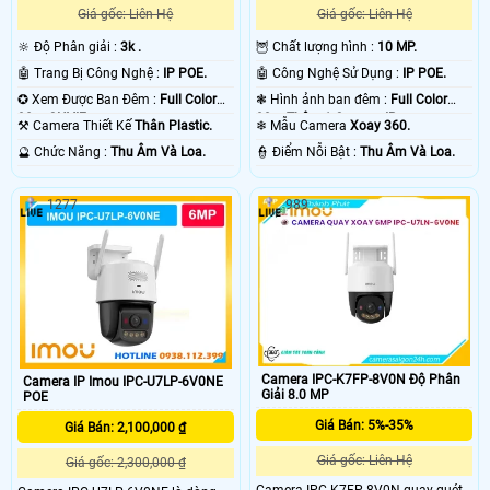
Giá gốc: Liên Hệ
Giá gốc: Liên Hệ
🔆 Độ Phân giải :
3k .
🦉 Chất lượng hình :
10 MP.
🤖️ Trang Bị Công Nghệ :
IP POE.
🤖️ Công Nghệ Sử Dụng :
IP POE.
✪ Xem Được Ban Đêm :
Full Color
❃ Hình ảnh ban đêm :
Full Color
30m ONVIF.
30m Thêm 1 Camera IP.
⚒ Camera Thiết Kế
Thân Plastic.
❄ Mẫu Camera
Xoay 360.
️🔮 Chức Năng :
Thu Âm Và Loa.
️👮 Điểm Nỗi Bật :
Thu Âm Và Loa.
1277
989
Camera IPC-K7FP-8V0N Độ Phân
Camera IP Imou IPC-U7LP-6V0NE
Giải 8.0 MP
POE
Giá Bán: 5%-35%
Giá Bán: 2,100,000 ₫
Giá gốc: Liên Hệ
Giá gốc: 2,300,000 ₫