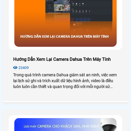
Hướng Dẫn Xem Lại Camera Dahua Trên Máy Tính
23409
Trong quá trình camera Dahua giám sát an ninh, việc xem
lại lịch sử ghi và trích xuất dữ liệu hình ảnh, video là điều
luôn luôn cần thiết và quan trọng đối với mỗi người sử
dụng. Tuy nhiên một số người dùng mới không rành về
công nghệ cũng như không biết cách sử dụng camera
Dahua nên sẽ gặp khó khăn trong quá trình xem lại nhất
là thao tác trên máy tính