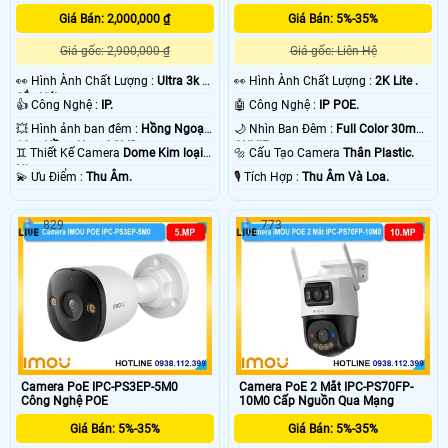
Giá Bán: 2,000,000 ₫
Giá Bán: 5%-35%
Giá gốc: 2,900,000 ₫
Giá gốc: Liên Hệ
️👀 Hình Ành Chất Lượng :
Ultra 3k +
️👀 Hình Ành Chất Lượng :
2K Lite .
Sắc Nét .
👍 Công Nghệ :
IP.
🤖️ Công Nghệ :
IP POE.
💥 Hình ảnh ban đêm :
Hồng Ngoại
🌙 Nhìn Ban Đêm :
Full Color 30m
10m Hồng Ngoại SMD.
ONVIF.
♊ Thiết Kế Camera
Dome Kim loại +
🔩 Cấu Tạo Camera
Thân Plastic.
Nhựa.
️💫 Ưu Điểm :
Thu Âm.
️🎙 Tích Hợp :
Thu Âm Và Loa.
829
773
Camera PoE IPC-PS3EP-5M0
Camera PoE 2 Mắt IPC-PS70FP-
Công Nghệ POE
10M0 Cấp Nguồn Qua Mạng
Giá Bán: 5%-35%
Giá Bán: 5%-35%