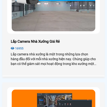
Lắp Camera Nhà Xưởng Giá Rẻ
16955
Lắp camera nhà xưởng là một trong những lựa chọn
hàng đầu đối với mỗi nhà xưởng hiện nay. Chúng giúp cho
bạn có thể giám sát mọi hoạt động trong kho xưởng một
cách dễ dàng mà không cần có mặt tại đó. Vậy lắp
camera nhà xưởng giá rẻ không? Có những loại nào? Để
giải đáp mọi thắc mắc mời bạn xem qua bài viết dưới đây
nhé!