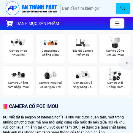
DANH MỤC SẢN PHẨM
Camera Imou
Camera Imou
Báo Giá Camera
Camera Dùng
Nhụa Nhẹ
Chống Trộm
Wifi Imou
Sim 4G Imou
Camera Chống
Camera Imou Full
Camera Có Độ
Camera Wifi
Xâm Nhập Imou
Color Ngoài Trời
Nhạy Sáng Cao
Chống Trộm
Kbvision
Kbvision
CAMERA CÓ POE IMOU
ROI viết tắt là Region of Interest, nghĩa là khu vực được quan tâm, một trong
những phương thức mã hóa mới giúp cung cấp mức độ nén giữa ROI và khu
vực còn lại. Hình ảnh tại khu vực quan tâm (ROI) sẽ được gia tăng chất lượng
hình ảnh mà không làm tăng băng thông của toàn bộ hình ảnh