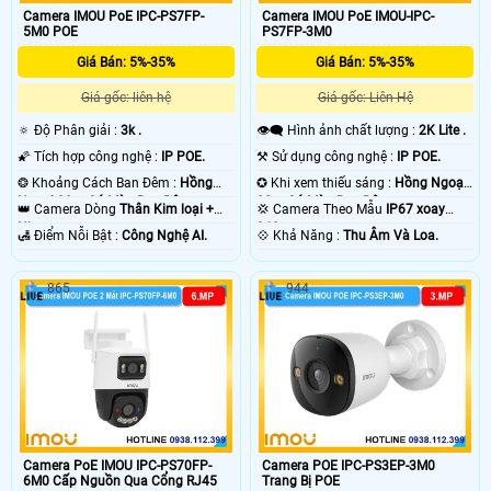
Camera IMOU PoE IPC-PS7FP-
Camera IMOU PoE IMOU-IPC-
5M0 POE
PS7FP-3M0
Giá Bán: 5%-35%
Giá Bán: 5%-35%
Giá gốc: liên hệ
Giá gốc: Liên Hệ
🔅 Độ Phân giải :
3k .
👁️‍🗨 Hình ảnh chất lượng :
2K Lite .
🌠 Tích hợp công nghệ :
IP POE.
⚒ Sử dụng công nghệ :
IP POE.
❂ Khoảng Cách Ban Đêm :
Hồng
✪ Khi xem thiếu sáng :
Hồng Ngoại
Ngoại 30m Có Màu Ban Ðêm.
30m Có Màu Ban Ðêm.
👑 Camera Dòng
Thân Kim loại +
💢 Camera Theo Mẫu
IP67 xoay
Nhựa.
360.
️🛃 Điểm Nỗi Bật :
Công Nghệ AI.
️💠 Khả Năng :
Thu Âm Và Loa.
865
944
Camera PoE IMOU IPC-PS70FP-
Camera POE IPC-PS3EP-3M0
6M0 Cấp Nguồn Qua Cổng RJ45
Trang Bị POE