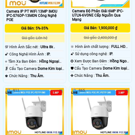
Camera Độ Phân Giải 6MP IPC-
Camera IP PT WiFi 13MP IMOU
U7LN-6V0NE Cấp Nguồn Qua
IPC-S76DP-13M0N Công Nghệ
Mạng
POE
Giá Bán: 1,900,000 ₫
Giá Bán: 5%-35%
Giá gốc: 2,400,000 ₫
Giá gốc: Liên hệ
🔆 Hình ảnh chất lượng :
FULL HD
💯 Hình Ảnh Sắc nét :
Ultra 8k .
1080P .
🌠 Sử dụng công nghệ :
IP.
🌠 Công Nghệ Hình Ảnh :
IP.
✪ Xem Được Ban Đêm :
Hồng Ngoại
⭐ Tầm Xa Ban Đêm :
Hồng Ngoại
10m Hồng Ngoại SMD.
10m Hồng Ngoại SMD.
🛡 Cấu Tạo Camera
Dome Kim loại +
🗜️ Cấu Tạo Camera
Dome Kim loại
Nhựa.
+ Nhựa.
️✤ Chức Năng :
Thu Âm.
️♚ Chức Năng :
Thu Âm.
811
865