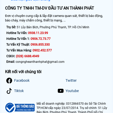
CÔNG TY TNHH TM-DV ĐẦU TƯ AN THÀNH PHÁT
Đơn vị chuyên cung cấp & lắp đặt camera quan sát, thiết bị báo động,
báo cháy, máy chấm công, thiết bị mạng, ...
Trụ Sở:
51 Lũy Bán Bích, Phường Phú Thạnh, TP. Hồ Chí Minh
0938.11.23.99
Hotline Tư Vấn:
0906.72.73.77
Hotline Tư Vấn 1:
0906.855.330
Tư Vấn Kỹ Thuật:
0902.452.577
Tư Vấn Mua Hàng:
(028) 6688.4949
CSKH:
Email:
congngheanthanhphat@gmail.com
Kết nối với chúng tôi
Facebook
Twitter
Tiktok
Youtube
Mã số doanh nghiệp: 0312866570 do Sở Tài Chính
TP.HCM cấp ngày 23/07/2014. Trụ sở chính: 51 Lũy
Bán Bích, Phường Phú Thạnh, Thành Phố Hồ Chí