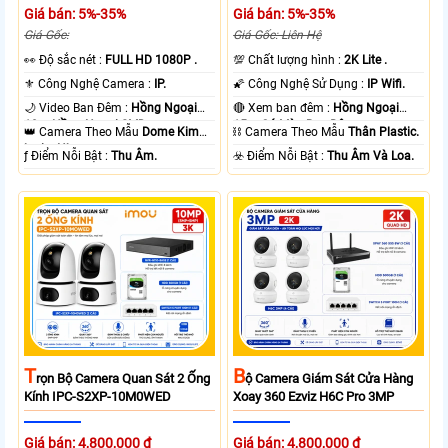
Giá bán: 5%-35%
Giá bán: 5%-35%
Giá Gốc:
Giá Gốc: Liên Hệ
️👀 Độ sắc nét :
FULL HD 1080P .
💯 Chất lượng hình :
2K Lite .
⚜️ Công Nghệ Camera :
IP.
🌠 Công Nghệ Sử Dụng :
IP Wifi.
🌙 Video Ban Đêm :
Hồng Ngoại
🔴 Xem ban đêm :
Hồng Ngoại
10m Hồng Ngoại SMD.
15m Có Màu Ban Ðêm.
👑 Camera Theo Mẫu
Dome Kim
⛓ Camera Theo Mẫu
Thân Plastic.
loại + Nhựa.
️ƒ Điểm Nỗi Bật :
Thu Âm.
️☣️ Điểm Nỗi Bật :
Thu Âm Và Loa.
T
B
Rọn Bộ Camera Quan Sát 2 Ống
Ộ Camera Giám Sát Cửa Hàng
Kính IPC-S2XP-10M0WED
Xoay 360 Ezviz H6C Pro 3MP
Giá bán: 4,800,000 ₫
Giá bán: 4,800,000 ₫