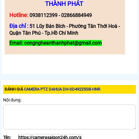
THÀNH PHÁT
Hotline:
0938112399 - 02866884949
Địa chỉ :
51 Lũy Bán Bích - Phường Tân Thới Hoà -
Quận Tân Phú - Tp.Hồ Chí Minh
Email: congngheanthanhphat@gmail.com
ĐÁNH GIÁ
CAMERA PTZ DAHUA DH-SD49225GB-HNR
Nội dung:
Tên: