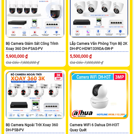
Bộ Camera Giám Sát Công Trình
Lắp Camera Văn Phòng Trọn Bộ 2K
Xoay 360 DH-P3AS-PV
DH-IPC-HDW1339DA-SW-P
5,900,000 ₫
5,500,000 ₫
Giá Gốc: 7,500,000 ₫
Giá Gốc: 7,000,000 ₫
Bộ Camera Ngoài Trời Xoay 360
Camera WiFi 6 Dahua DH-H3T
DH-P5B-PV
Quay Quét