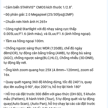
• Cảm biến STARVIS™ CMOS kích thước 1/2.8".
• Độ phân giải: 2.0 Megapixel (25/30fps@2MP)
• Chuẩn nén hình ảnh H.265+
• Công nghệ Startlight với độ nhạy sáng cực thấp
0.005Lux/F1.6 (ảnh màu), và 0Lux/F1.6 (ảnh hồng ngoại).
• Tầm xa hồng ngoại 100m.
• Chống ngược sáng thực WDR (120dB), chế độ ngày
đêm(ICR), tự động cân bằng trắng (AWB), tự động bù sáng
(AGC), chống ngược sáng(BLC,HLC), Chống nhiễu (3D-DNR),
tự động lấy nét.
• Ống kính zoom quang học 25X (4.8mm~120mm), zoom số
16x.
• Quay quét ngang 360 độ không dừng, tốc độ 240°/s, quay
dọc lên xuống 0-90°, dọc 200°/s, hỗ trợ lật hình 180°
• Hỗ trợ cài đặt trước 300 điểm với giao thức (DH-SD), 5 khuôn
mẫu (Pattern), 8 hành trình (Tour), 5 tự động quét và tự động
quay(Auto Scan), (Auto Pan), hỗ trợ chạy lại các cài đặt trước