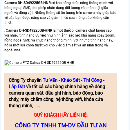
Camera
DH-SD
49225GB-HNR
có khả năng chức năng thông minh với
hồng ngoại SMD, cho phép nhận dạng đối tượng và phân biệt giữa
người và động vật. Những thông số ấn tượng trên camera này giúp bảo
vệ của bạn được nâng cao và giảm thiểu các thông báo không cần
thiết.
, Camera
DH-SD49225GB-HNR
là một thiết bị camera chất lượng cao
với nhiều tính năng ưu việt như hình ảnh sắc nét, khả năng xoay zoom,
hồng ngoại SMD và chức năng thông minh. Với những tính năng này,
nó là một lựa chọn tuyệt vời cho việc giám sát và an ninh trong và
ngoài nhà.
Công Ty chuyên
Tư Vấn - Khảo Sát - Thi Công -
Lắp Đặt
về tất cả các hàng chính hãng về dòng
camera quan sát, đầu ghi hình, báo động, báo
cháy, máy chấm công, hệ thống wifi, khóa cửa
thông minh, .....
QUÝ KHÁCH HÃY LIÊN HỆ:
CÔNG TY TNHH TM-DV ĐẦU TƯ AN