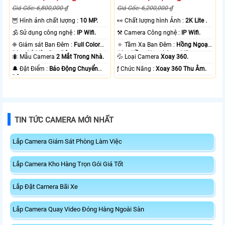
Giá Gốc: 6,800,000 ₫
Giá Gốc: 6,200,000 ₫
🦉 Hình ảnh chất lượng :
10 MP.
️👀 Chất lượng hình Ảnh :
2K Lite .
🕉️ Sử dụng công nghệ :
IP Wifi.
⚒ Camera Công nghệ :
IP Wifi.
❈ Giám sát Ban Đêm :
Full Color
🔅 Tầm Xa Ban Đêm :
Hồng Ngoại
20m Có Màu Ban Ðêm.
10m Hồng Ngoại Smart IR.
🐜 Mẫu Camera
2 Mắt Trong Nhà.
💦 Loại Camera
Xoay 360.
️🔔 Đặt Điểm :
Báo Động Chuyển
️ƒ Chức Năng :
Xoay 360 Thu Âm.
Động.
TIN TỨC CAMERA MỚI NHẤT
Lắp Camera Giám Sát Phòng Làm Việc
Lắp Camera Kho Hàng Trọn Gói Giá Tốt
Lắp Đặt Camera Bãi Xe
Lắp Camera Quay Video Đóng Hàng Ngoài Sàn