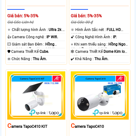
Giá bán: 5%-35%
Giá bán: 5%-35%
Giá Gốc: Liên hệ
Giá Gốc: 00 ₫
🔅 Chất lượng hình Ảnh :
Ultra 2k +
🔆 Hình Ảnh Sắc nét :
FULL HD
.
1080P .
👍 Camera Công nghệ :
IP Wifi.
🌠 Công Nghệ Hình Ảnh :
IP.
💥 Giám sát Ban Đêm :
Hồng
⭐ Khi xem thiếu sáng :
Hồng Ngoại
Ngoại 10m Hồng Ngoại SMD.
10m Hồng Ngoại SMD.
🛡 Camera Thiết Kế
Cube.
🕸️ Camera Thiết Kế
Dome Kim loại
+ Nhựa.
️☣️ Chức Năng :
Thu Âm.
️✔️ Khả Năng :
Thu Âm.
C
C
Amera TapoC410 KIT
Amera TapoC410