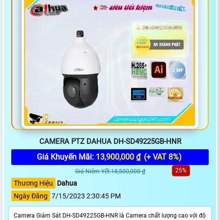
CAMERA PTZ DAHUA DH-SD49225GB-HNR
Giá Khuyến Mãi:
13,900,000 ₫
(+ VAT 8%)
25%
Giá Niêm Yết:18,500,000 ₫
Thương Hiệu
Dahua
Ngày Đăng
7/15/2023 2:30:45 PM
Camera Giám Sát DH-SD49225GB-HNR là Camera chất lượng cao với độ