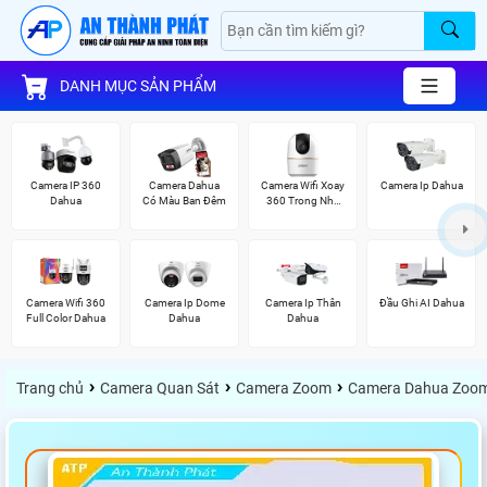
DANH MỤC SẢN PHẨM
Camera IP 360
Camera Dahua
Camera Wifi Xoay
Camera Ip Dahua
Dahua
Có Màu Ban Đêm
360 Trong Nhà
Dahua
Camera Wifi 360
Camera Ip Dome
Camera Ip Thân
Đầu Ghi AI Dahua
Full Color Dahua
Dahua
Dahua
›
›
›
Trang chủ
Camera Quan Sát
Camera Zoom
Camera Dahua Zoo