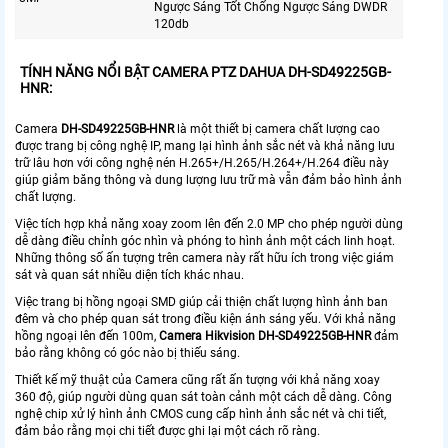
Ngược Sáng Tốt Chống Ngược Sáng DWDR
120db
TÍNH NĂNG NỔI BẬT CAMERA PTZ DAHUA DH-SD49225GB-
HNR:
Camera
DH-SD49225GB-HNR
là một thiết bị camera chất lượng cao
được trang bị công nghệ IP, mang lại hình ảnh sắc nét và khả năng lưu
trữ lâu hơn với công nghệ nén H.265+/H.265/H.264+/H.264 điều này
giúp giảm băng thông và dung lượng lưu trữ mà vẫn đảm bảo hình ảnh
chất lượng.
Việc tích hợp khả năng xoay zoom lên đến 2.0 MP cho phép người dùng
dễ dàng điều chỉnh góc nhìn và phóng to hình ảnh một cách linh hoạt.
Những thông số ấn tượng trên camera này rất hữu ích trong việc giám
sát và quan sát nhiều diện tích khác nhau.
Việc trang bị hồng ngoại SMD giúp cải thiện chất lượng hình ảnh ban
đêm và cho phép quan sát trong điều kiện ánh sáng yếu. Với khả năng
hồng ngoại lên đến 100m,
Camera Hikvision
DH-
SD49225GB-HNR
đảm
bảo rằng không có góc nào bị thiếu sáng.
Thiết kế mỹ thuật của Camera cũng rất ấn tượng với khả năng xoay
360 độ, giúp người dùng quan sát toàn cảnh một cách dễ dàng. Công
nghệ chip xử lý hình ảnh CMOS cung cấp hình ảnh sắc nét và chi tiết,
đảm bảo rằng mọi chi tiết được ghi lại một cách rõ ràng.