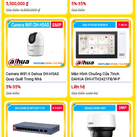
5,500,000 ₫
5%-35%
Giá Gốc: 6,500,000 ₫
Giá Gốc:
Camera WiFi 6 Dahua DH-H5AS
Màn Hình Chuông Cửa 7inch
Quay Quét Trong Nhà
DAHUA DHI-VTH2421FB/W-P
5%-35%
Liên hệ
Giá Gốc:
Giá Gốc: Liên hệ