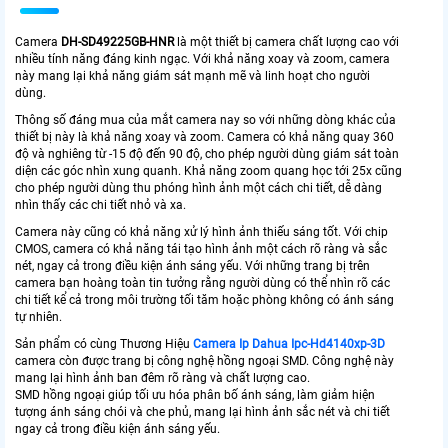
Camera
DH-SD49225GB-HNR
là một thiết bị camera chất lượng cao với
nhiều tính năng đáng kinh ngạc. Với khả năng xoay và zoom, camera
này mang lại khả năng giám sát mạnh mẽ và linh hoạt cho người
dùng.
Thông số đáng mua của mắt camera nay so với những dòng khác của
thiết bị này là khả năng xoay và zoom. Camera có khả năng quay 360
độ và nghiêng từ -15 độ đến 90 độ, cho phép người dùng giám sát toàn
diện các góc nhìn xung quanh. Khả năng zoom quang học tới 25x cũng
cho phép người dùng thu phóng hình ảnh một cách chi tiết, dễ dàng
nhìn thấy các chi tiết nhỏ và xa.
Camera này cũng có khả năng xử lý hình ảnh thiếu sáng tốt. Với chip
CMOS, camera có khả năng tái tạo hình ảnh một cách rõ ràng và sắc
nét, ngay cả trong điều kiện ánh sáng yếu. Với những trang bị trên
camera bạn hoàng toàn tin tưởng rằng người dùng có thể nhìn rõ các
chi tiết kể cả trong môi trường tối tăm hoặc phòng không có ánh sáng
tự nhiên.
Sản phẩm có cùng Thương Hiệu
Camera Ip Dahua Ipc-Hd4140xp-3D
camera còn được trang bị công nghệ hồng ngoại SMD. Công nghệ này
mang lại hình ảnh ban đêm rõ ràng và chất lượng cao.
SMD hồng ngoại giúp tối ưu hóa phân bố ánh sáng, làm giảm hiện
tượng ánh sáng chói và che phủ, mang lại hình ảnh sắc nét và chi tiết
ngay cả trong điều kiện ánh sáng yếu.