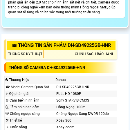
phân giải lên đến 2.0 MP, cho hình ảnh sắt nét và chi tiết. Camera được
trang bị công nghệ xem ban đêm thông minh Hồng Ngoại SMD, giúp
quan sát rõ ràng và chính xác trong môi trường thiếu sáng
📖 THÔNG TIN SẢN PHẨM DH-SD49225GB-HNR
THÔNG SỐ KỸ THUẬT
CHÍNH SÁCH BẢO HÀNH
THÔNG SỐ CAMERA DH-SD49225GB-HNR
📥 Thương Hiệu
Dahua
☎ Model Camera Quan Sát
DH-SD49225GB-HNR
✨ Độ phân giải
FULL HD 1080P
♋ Cảm biến hình ảnh
Sony STARVIS CMOS
🌜 Tầm nhìn ban đêm
Hồng Ngoại 100m
🕎 Chống ngược sáng
Chống Ngược Sáng DWDR 120db
⚒ Thiết kế
Xoay 360
📡 Chức năng
Xoay Zoom