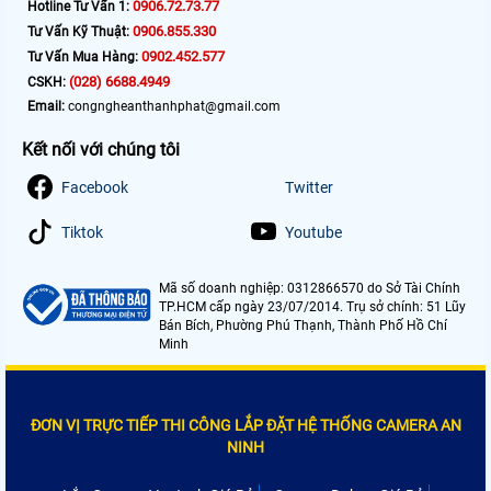
0906.72.73.77
Hotline Tư Vấn 1:
0906.855.330
Tư Vấn Kỹ Thuật:
0902.452.577
Tư Vấn Mua Hàng:
(028) 6688.4949
CSKH:
Email:
congngheanthanhphat@gmail.com
Kết nối với chúng tôi
Facebook
Twitter
Tiktok
Youtube
Mã số doanh nghiệp: 0312866570 do Sở Tài Chính
TP.HCM cấp ngày 23/07/2014. Trụ sở chính: 51 Lũy
Bán Bích, Phường Phú Thạnh, Thành Phố Hồ Chí
Minh
ĐƠN VỊ TRỰC TIẾP THI CÔNG LẮP ĐẶT HỆ THỐNG CAMERA AN
NINH