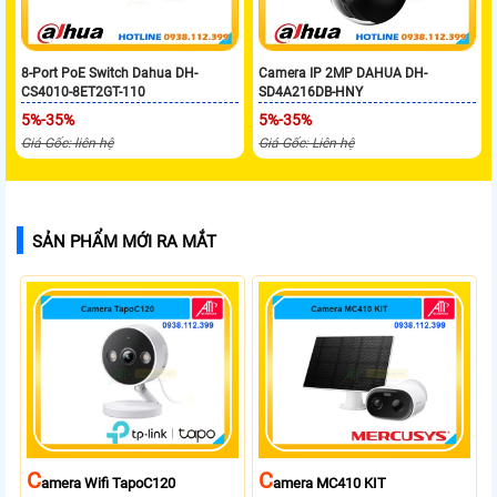
8-Port PoE Switch Dahua DH-
Camera IP 2MP DAHUA DH-
CS4010-8ET2GT-110
SD4A216DB-HNY
5%-35%
5%-35%
Giá Gốc: liên hệ
Giá Gốc: Liên hệ
SẢN PHẨM MỚI RA MẮT
C
C
Amera Wifi TapoC120
Amera MC410 KIT