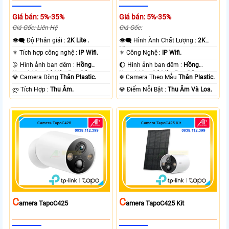
Giá bán: 5%-35%
Giá bán: 5%-35%
Giá Gốc: Liên Hệ
Giá Gốc:
👁️‍🗨 Độ Phân giải :
2K Lite .
👁️‍🗨 Hình Ành Chất Lượng :
2K
Lite .
⚜️ Tích hợp công nghệ :
IP Wifi.
⚜️ Công Nghệ :
IP Wifi.
🌛 Hình ảnh ban đêm :
Hồng
🌔 Hình ảnh ban đêm :
Hồng
Ngoại 10m Có Màu Ban Ðêm.
Ngoại 10m Có Màu Ban Ðêm.
💎 Camera Dòng
Thân Plastic.
❄ Camera Theo Mẫu
Thân Plastic.
️ლ Tích Hợp :
Thu Âm.
️💎 Điểm Nỗi Bật :
Thu Âm Và Loa.
C
C
Amera TapoC425
Amera TapoC425 Kit