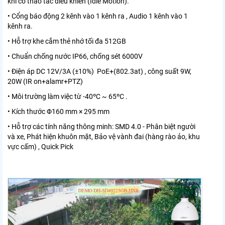
khi có thao tác điều khiển (Idle Motion).
• Cổng báo động 2 kênh vào 1 kênh ra , Audio 1 kênh vào 1
kênh ra.
• Hỗ trợ khe cắm thẻ nhớ tối đa 512GB
• Chuẩn chống nước IP66, chống sét 6000V
• Điện áp DC 12V/3A (±10%) PoE+(802.3at) , công suất 9W,
20W (IR on+alamr+PTZ)
• Môi trường làm việc từ -40ºC ~ 65ºC .
• Kích thước Φ160 mm × 295 mm
• Hỗ trợ các tính năng thông minh: SMD 4.0 - Phân biệt người
và xe, Phát hiện khuôn mặt, Bảo vệ vành đai (hàng rào ảo, khu
vực cấm) , Quick Pick