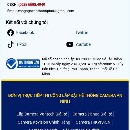
(028) 6688.4949
CSKH:
Email:
congngheanthanhphat@gmail.com
Kết nối với chúng tôi
Facebook
Twitter
Tiktok
Youtube
Mã số doanh nghiệp: 0312866570 do Sở Tài Chính
TP.HCM cấp ngày 23/07/2014. Trụ sở chính: 51 Lũy
Bán Bích, Phường Phú Thạnh, Thành Phố Hồ Chí
Minh
ĐƠN VỊ TRỰC TIẾP THI CÔNG LẮP ĐẶT HỆ THỐNG CAMERA AN
NINH
Lắp Camera Vantech Giá Rẻ
Camera Dahua Giá Rẻ
Camera Kbvision Chính Hãng
Camera HIKVISION