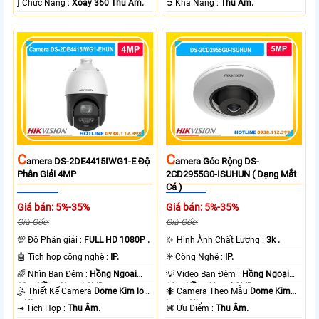
️ƒ Chức Năng :
Xoay 360 Thu Âm.
️➲ Khả Năng :
Thu Âm.
C
C
Amera DS-2DE4415IWG1-E Độ
Amera Góc Rộng DS-
Phân Giải 4MP
2CD2955G0-ISUHUN ( Dạng Mắt
Cá )
Giá bán: 5%-35%
Giá bán: 5%-35%
Giá Gốc:
Giá Gốc:
💯 Độ Phân giải :
FULL HD 1080P .
🔆 Hình Ành Chất Lượng :
3k .
🤖️ Tích hợp công nghệ :
IP.
✳️ Công Nghệ :
IP.
🌈 Nhìn Ban Đêm :
Hồng Ngoại
💡 Video Ban Đêm :
Hồng Ngoại
10m Hồng Ngoại SMD.
10m Hồng Ngoại SMD.
🤹 Thiết Kế Camera
Dome Kim loại
🐜 Camera Theo Mẫu
Dome Kim
+ Nhựa.
loại + Nhựa.
️⇝ Tích Hợp :
Thu Âm.
️⌘ Ưu Điểm :
Thu Âm.