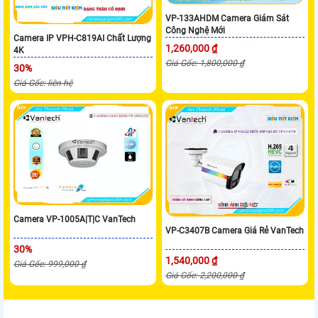
VP-133AHDM Camera Giám Sát
Công Nghệ Mới
Camera IP VPH-C819AI Chất Lượng
1,260,000 ₫
4K
Giá Gốc: 1,800,000 ₫
30%
Giá Gốc: liên hệ
Camera VP-1005A|T|C VanTech
VP-C3407B Camera Giá Rẻ VanTech
30%
1,540,000 ₫
Giá Gốc: 999,000 ₫
Giá Gốc: 2,200,000 ₫