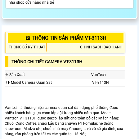
nhà shop cửa hàng nhà trẻ
📖 THÔNG TIN SẢN PHẨM VT-3113H
THÔNG SỐ KỸ THUẬT
CHÍNH SÁCH BẢO HÀNH
THÔNG CHI TIẾT CAMERA VT-3113H
⚜️ Sản Xuất
VanTech
🌗 Model Camera Quan Sát
VT-3113H
Vantech là thương hiệu camera quan sát dân dụng phổ thông được
nhiều khách hàng lựa chọn lắp đặt trong nhiều năm qua. Model
Vantech VT 3113H được Itekco lắp đặt cho toàn bộ các khách hàng:
Chuỗi Cộng Coffee, chuỗi Lẩu băng chuyền F1 Fomular, hệ thống
showroom Madza oto, chuỗi nhà may Chương … và vô số gia đình, cửa
hàng, văn phòng trên tất cả các quận tại Hà Nội;