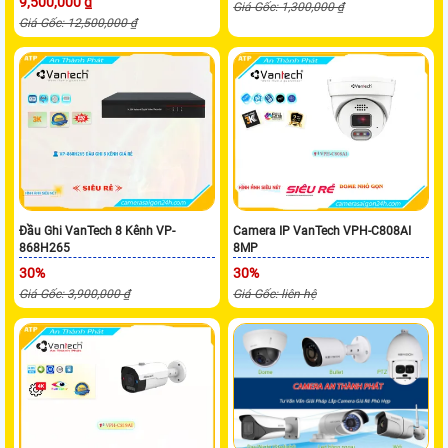
9,500,000 ₫
Giá Gốc: 1,300,000 ₫
Giá Gốc: 12,500,000 ₫
Đầu Ghi VanTech 8 Kênh VP-
Camera IP VanTech VPH-C808AI
868H265
8MP
30%
30%
Giá Gốc: 3,900,000 ₫
Giá Gốc: liên hệ