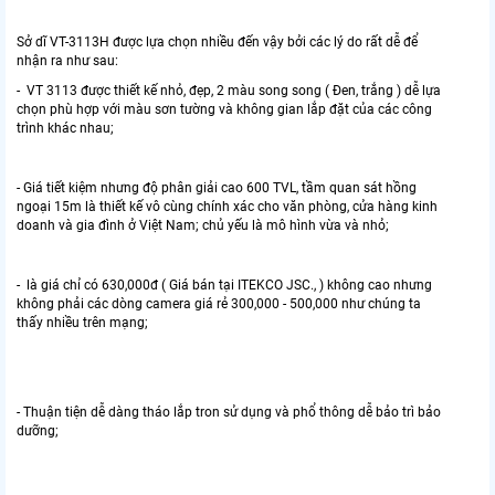
Sở dĩ VT-3113H được lựa chọn nhiều đến vậy bởi các lý do rất dễ để
nhận ra như sau:
- VT 3113 được thiết kế nhỏ, đẹp, 2 màu song song ( Đen, trắng ) dễ lựa
chọn phù hợp với màu sơn tường và không gian lắp đặt của các công
trình khác nhau;
- Giá tiết kiệm nhưng độ phân giải cao 600 TVL, tầm quan sát hồng
ngoại 15m là thiết kế vô cùng chính xác cho văn phòng, cửa hàng kinh
doanh và gia đình ở Việt Nam; chủ yếu là mô hình vừa và nhỏ;
- là giá chỉ có 630,000đ ( Giá bán tại ITEKCO JSC., ) không cao nhưng
không phải các dòng camera giá rẻ 300,000 - 500,000 như chúng ta
thấy nhiều trên mạng;
- Thuận tiện dễ dàng tháo lắp tron sử dụng và phổ thông dễ bảo trì bảo
dưỡng;