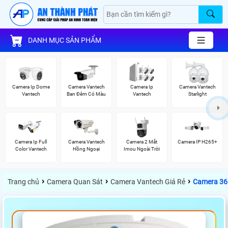
DANH MỤC SẢN PHẨM
Camera Ip Dome
Camera Vantech
Camera Ip
Camera Vantech
Vantech
Ban Đêm Có Màu
Vantech
Starlight
Camera Ip Full
Camera Vantech
Camera 2 Mắt
Camera IP H265+
Color Vantech
Hồng Ngoại
Imou Ngoài Trời
›
›
›
Trang chủ
Camera Quan Sát
Camera Vantech Giá Rẻ
Camera 36