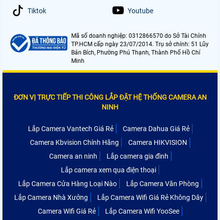
Tiktok
Youtube
Mã số doanh nghiệp: 0312866570 do Sở Tài Chính
TP.HCM cấp ngày 23/07/2014. Trụ sở chính: 51 Lũy
Bán Bích, Phường Phú Thạnh, Thành Phố Hồ Chí
Minh
ĐƠN VỊ TRỰC TIẾP THI CÔNG LẮP ĐẶT HỆ THỐNG CAMERA AN
NINH
Lắp Camera Vantech Giá Rẻ
Camera Dahua Giá Rẻ
Camera Kbvision Chính Hãng
Camera HIKVISION
Camera an ninh
Lắp camera gia đình
Lắp camera xem qua điện thoại
Lắp Camera Cửa Hàng Loại Nào
Lắp Camera Văn Phòng
Lắp Camera Nhà Xưởng
Lắp Camera Wifi Giá Rẻ Không Dây
Camera Wifi Giá Rẻ
Lắp Camera Wifi YooSee