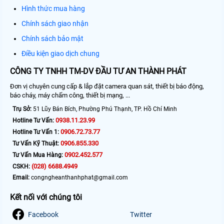
Hình thức mua hàng
Chính sách giao nhận
Chính sách bảo mật
Điều kiện giao dịch chung
CÔNG TY TNHH TM-DV ĐẦU TƯ AN THÀNH PHÁT
Đơn vị chuyên cung cấp & lắp đặt camera quan sát, thiết bị báo động,
báo cháy, máy chấm công, thiết bị mạng, ...
Trụ Sở:
51 Lũy Bán Bích, Phường Phú Thạnh, TP. Hồ Chí Minh
0938.11.23.99
Hotline Tư Vấn:
0906.72.73.77
Hotline Tư Vấn 1:
0906.855.330
Tư Vấn Kỹ Thuật:
0902.452.577
Tư Vấn Mua Hàng:
(028) 6688.4949
CSKH:
Email:
congngheanthanhphat@gmail.com
Kết nối với chúng tôi
Facebook
Twitter