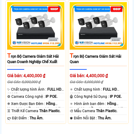
T
T
Rọn Bộ Camera Giám Sát Hải
Rọn Bộ Camera Giám Sát Hải
Quan Doanh Nghiệp Chế Xuất
Quan
Giá bán: 4,400,000 ₫
Giá bán: 4,400,000 ₫
Giá Gốc: 5,000,000 ₫
Giá Gốc: 5,000,000 ₫
✨ Chất lượng hình Ảnh :
FULL HD
🔅 Chất lượng hình :
FULL HD
1080P .
1080P .
⚙ Camera Công nghệ :
IP POE.
🤖️ Công Nghệ Sử Dụng :
IP POE.
❈ Xem Được Ban Đêm :
Hồng
🔅 Hình ảnh ban đêm :
Hồng
Ngoại 30m Hồng Ngoại Smart IR.
Ngoại 30m Hồng Ngoại Smart IR.
♊ Thiết Kế Camera
Thân Plastic.
🎨 Mẫu Camera
Thân Plastic.
️ლ Đặt Điểm :
Thu Âm.
️♚ Điểm Nỗi Bật :
Thu Âm.