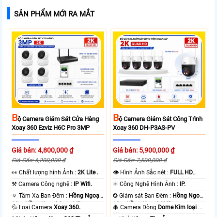
SẢN PHẨM MỚI RA MẮT
B
B
Ộ Camera Giám Sát Cửa Hàng
Ộ Camera Giám Sát Công Trình
Xoay 360 Ezviz H6C Pro 3MP
Xoay 360 DH-P3AS-PV
Giá bán: 4,800,000 ₫
Giá bán: 5,900,000 ₫
Giá Gốc: 6,200,000 ₫
Giá Gốc: 7,500,000 ₫
️👀 Chất lượng hình Ảnh :
2K Lite .
👁 Hình Ảnh Sắc nét :
FULL HD
1080P .
⚒ Camera Công nghệ :
IP Wifi.
⚛️ Công Nghệ Hình Ảnh :
IP.
🔅 Tầm Xa Ban Đêm :
Hồng Ngoại
✪ Giám sát Ban Đêm :
Hồng Ngoại
10m Hồng Ngoại Smart IR.
10m Hồng Ngoại SMD.
💦 Loại Camera
Xoay 360.
🐜 Camera Dòng
Dome Kim loại +
Nhựa.