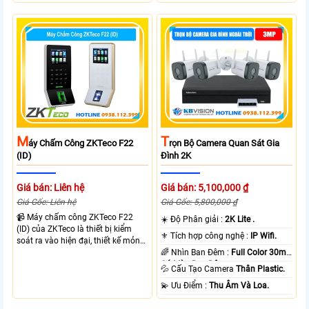
M
T
Áy Chấm Công ZKTeco F22
Rọn Bộ Camera Quan Sát Gia
(ID)
Đình 2K
Giá bán: Liên hệ
Giá bán: 5,100,000 ₫
Giá Gốc: Liên hệ
Giá Gốc: 5,800,000 ₫
📹 Máy chấm công ZKTeco F22
☀️ Độ Phân giải :
2K Lite .
(ID) của ZKTeco là thiết bị kiểm
⚜️ Tích hợp công nghệ :
IP Wifi.
soát ra vào hiện đại, thiết kế mỏng
nhẹ, phù hợp văn phòng và doanh
🌈 Nhìn Ban Đêm :
Full Color 30m
nghiệp. Sản phẩm tích hợp xác
Có Màu Ban Ðêm.
💦 Cấu Tạo Camera
Thân Plastic.
thực vân tay và thẻ từ, giúp quản lý
️💫 Ưu Điểm :
Thu Âm Và Loa.
nhân sự chính xác, nâng cao hiệu
quả vận hành và đảm bảo an ninh.