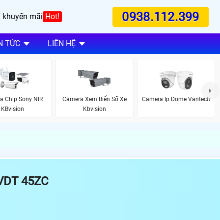
0938.112.399
 khuyến mãi
Hot!
N TỨC
LIÊN HỆ
a Chip Sony NIR
Camera Xem Biển Số Xe
Camera Ip Dome Vantech
KBvision
Kbvision
VDT 45ZC