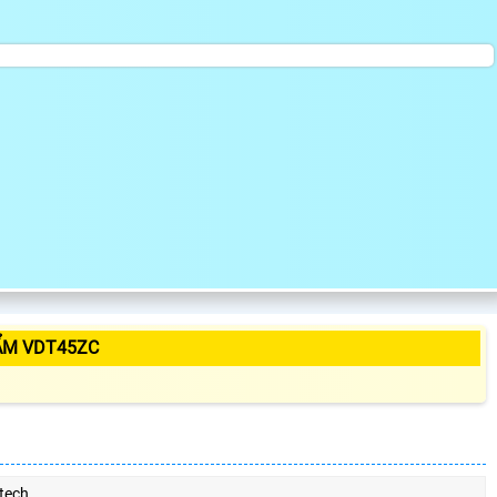
ẨM VDT45ZC
tech