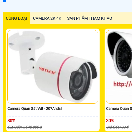
CÙNG LOẠI
CAMERA 2K 4K
SẢN PHẨM THAM KHẢO
Camera Quan Sát Vdt - 207Ahdsl
Camera Quan S
30%
30%
Giá Gốc: 1,540,000 ₫
Giá Gốc: 00 ₫