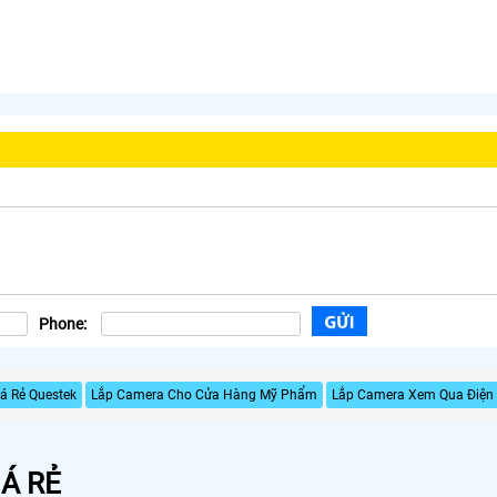
Phone:
á Rẻ Questek
Lắp Camera Cho Cửa Hàng Mỹ Phẩm
Lắp Camera Xem Qua Điện 
Á RẺ