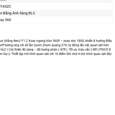
DT45ZC
n Bằng Ánh Sáng BLC
ay 360
x (trắng đen)/ F1.2 Xoay ngang tròn 3600 – xoay dọc 1800, khiển 8 hướng Điều
n/off tương ưng với số lần zoom Zoom quang 27X, tự động lấy nét, quan sát hơn
C ) Cải thiện độ sáng – độ tương phản ( ATR ). Tối ưu màu sắc ( NR ) PElCO D
 tùy ý. Thiết lập mô hình quan sát với 16 điểm Ghi nhớ 4 lịch trình quan sát độc