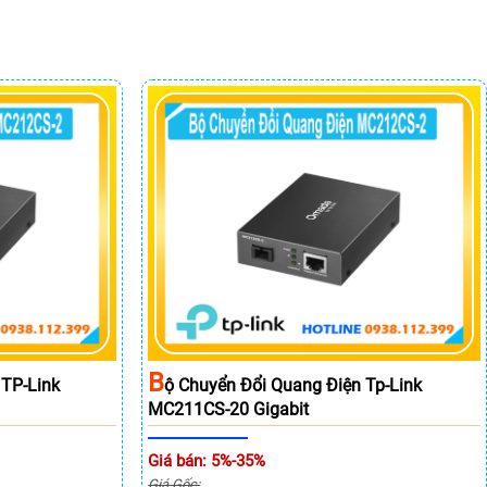
B
 TP-Link
Ộ Chuyển Đổi Quang Điện Tp-Link
MC211CS-20 Gigabit
Giá bán: 5%-35%
Giá Gốc: