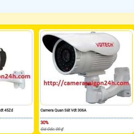
dt 45Zd
Camera Quan Sát Vdt 306A
30%
Giá Gốc: 00 ₫