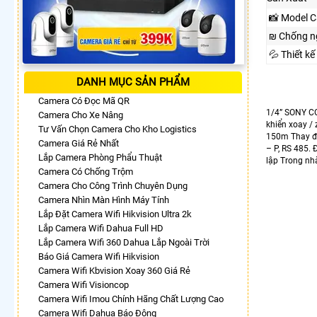
📸 Model 
₪ Chống n
💦 Thiết kế
DANH MỤC SẢN PHẨM
Camera Có Đọc Mã QR
1/4” SONY CO
Camera Cho Xe Nâng
khiển xoay /
Tư Vấn Chọn Camera Cho Kho Logistics
150m Thay đổ
Camera Giá Rẻ Nhất
– P, RS 485. 
Lắp Camera Phòng Phẩu Thuật
lập Trong nh
Camera Có Chống Trộm
Camera Cho Công Trình Chuyên Dụng
Camera Nhìn Màn Hình Máy Tính
Lắp Đặt Camera Wifi Hikvision Ultra 2k
Lắp Camera Wifi Dahua Full HD
Lắp Camera Wifi 360 Dahua Lắp Ngoài Trời
Báo Giá Camera Wifi Hikvision
Camera Wifi Kbvision Xoay 360 Giá Rẻ
Camera Wifi Visioncop
Camera Wifi Imou Chính Hãng Chất Lượng Cao
Camera Wifi Dahua Báo Động