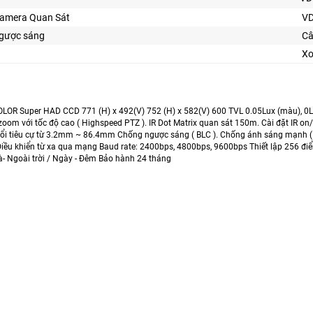
Camera Quan Sát
V
gược sáng
Câ
Xo
LOR Super HAD CCD 771 (H) x 492(V) 752 (H) x 582(V) 600 TVL 0.05Lux (màu), 0Lu
 zoom với tốc độ cao ( Highspeed PTZ ). IR Dot Matrix quan sát 150m. Cài đặt IR o
i tiêu cự từ 3.2mm ~ 86.4mm Chống ngược sáng ( BLC ). Chống ánh sáng mạnh ( HL
Điều khiển từ xa qua mạng Baud rate: 2400bps, 4800bps, 9600bps Thiết lập 256 điểm
à- Ngoài trời / Ngày - Đêm Bảo hành 24 tháng