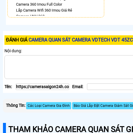
Camera 360 Imou Full Color
Lắp Camera Wifi 360 Imou Giá Rẻ
Camera UNV 360
Camera Hilook Xoay 360 Độ
Camera Wifi 360 Kbvision Full Color
Lắp Camera 360 Báo Động Chống Trộm
ĐÁNH GIÁ
CAMERA QUAN SÁT CAMERA VDTECH VDT 45ZC
Camera Ip 360 Kbvision
LẮP CAMERA THEO NHU CẦU
Nội dung:
Lắp Camera Văn Phòng Giá Rẻ
Lắp Camera Nhà Xưởng Giá Rẻ
Lắp Camera Gia Đình Giá Rẻ
Lắp Camera Kho Hàng Giá Rẻ
Lắp Camera Cửa Hàng Giá Rẻ
Tên:
Email:
Lắp Camera Wifi Giá Rẻ Chính Hãng
Lắp Camera Công Trình Giá Rẻ
Camera 360 Giá Rẻ
Thông Tin:
Các Loại Camera Gia Đình
Báo Giá Lắp Đặt Camera Giám Sát Gi
THAM KHẢO CAMERA QUAN SÁT GI