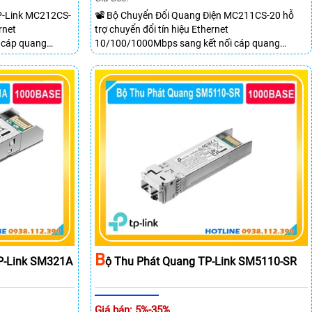
P-Link MC212CS-
📽 Bộ Chuyển Đổi Quang Điện MC211CS-20 hỗ
rnet
trợ chuyển đổi tín hiệu Ethernet
 cáp quang
10/100/1000Mbps sang kết nối cáp quang
chiều. Trang bị 1
Gigabit Single Mode SC WDM hai chiều. Trang bị 1
IX và 1 cổng SC
cổng RJ45 Gigabit Auto MDI/MDIX và 1 cổng SC
đồng thời lên đến
Gigabit hỗ trợ truyền dữ liệu hai chiều đồng thời
lên đến 20km.
B
P-Link SM321A
Ộ Thu Phát Quang TP-Link SM5110-SR
Giá bán: 5%-35%