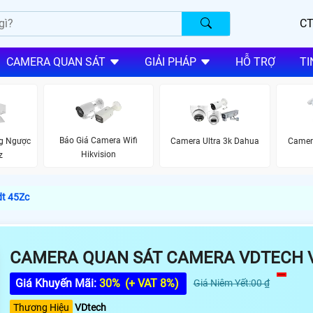
CT
CAMERA QUAN SÁT
GIẢI PHÁP
HỖ TRỢ
TI
Báo Giá Camera Wifi
g Ngược
Camera Ultra 3k Dahua
Camer
Hikvision
z
t 45Zc
CAMERA QUAN SÁT CAMERA VDTECH 
Giá Khuyến Mãi:
30%
(+ VAT 8%)
Giá Niêm Yết:00 ₫
Thương Hiệu
VDtech