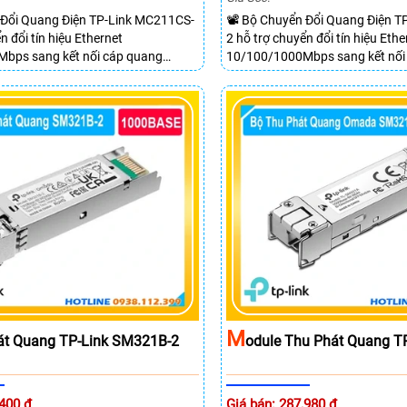
 Đổi Quang Điện TP-Link MC211CS-
📽 Bộ Chuyển Đổi Quang Điện T
n đổi tín hiệu Ethernet
2 hỗ trợ chuyển đổi tín hiệu Ethe
bps sang kết nối cáp quang
10/100/1000Mbps sang kết nối
e Mode SC WDM hai chiều. Trang bị 1
Gigabit Single Mode SC WDM hai 
gabit Auto MDI/MDIX và 1 cổng SC
cổng RJ45 Gigabit Auto MDI/MD
ợ truyền dữ liệu hai chiều đồng thời
Gigabit truyền dữ liệu hai chiều 
20km.
M
át Quang TP-Link SM321B-2
Odule Thu Phát Quang T
,400 ₫
Giá bán: 287,980 ₫