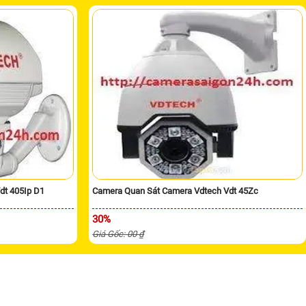
dt 405Ip D1
Camera Quan Sát Camera Vdtech Vdt 45Zc
30%
Giá Gốc: 00 ₫