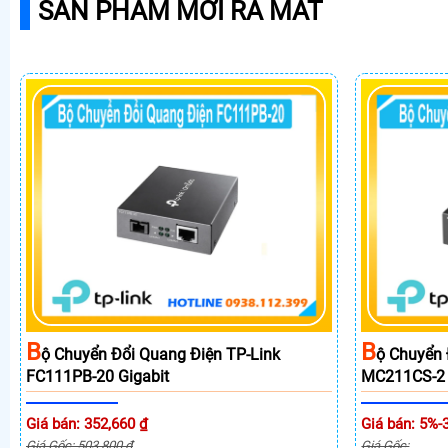
SẢN PHẨM MỚI RA MẮT
B
B
Ộ Chuyển Đổi Quang Điện TP-Link
Ộ Chuyển 
FC111PB-20 Gigabit
MC211CS-2 
Giá bán: 352,660 ₫
Giá bán: 5%-
Giá Gốc: 503,800 ₫
Giá Gốc: