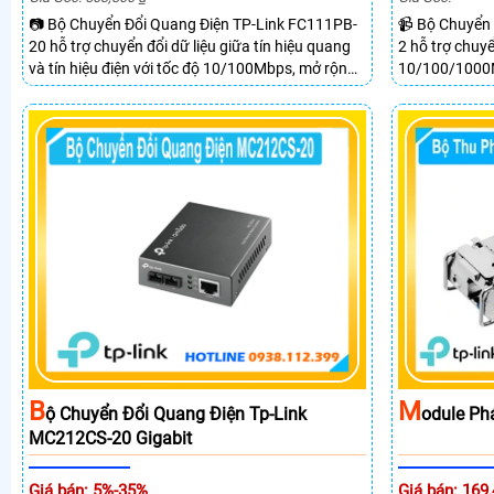
📷 Bộ Chuyển Đổi Quang Điện TP-Link FC111PB-
📹 Bộ Chuyển
20 hỗ trợ chuyển đổi dữ liệu giữa tín hiệu quang
2 hỗ trợ chuyể
và tín hiệu điện với tốc độ 10/100Mbps, mở rộng
10/100/1000M
khoảng cách truyền lên đến 20km. Công nghệ
Gigabit Singl
WDM cho phép truyền nhận dữ liệu trên một sợi
cổng RJ45 Gi
quang.
Gigabit, hỗ tr
lên đến 20km.
M
B
Odule Ph
Ộ Chuyển Đổi Quang Điện Tp-Link
MC212CS-20 Gigabit
Giá bán: 169
Giá bán: 5%-35%