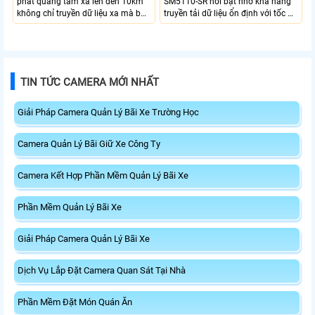
phát quang tầm xa lên đến 10km
SM5110-SR nổi bật nhờ khả năng
không chỉ truyền dữ liệu xa mà bộ
truyền tải dữ liệu ổn định với tốc độ
thu phát quang này của TP-Link
cao lên đến 10Gbps và truyền tải đi
còn có tốc đọ truyền tải cao lên
xa tới 10Km và bước sóng 8 nano
đến 1.25Gbps
met
TIN TỨC CAMERA MỚI NHẤT
Giải Pháp Camera Quản Lý Bãi Xe Trường Học
Camera Quản Lý Bãi Giữ Xe Công Ty
Camera Kết Hợp Phần Mềm Quản Lý Bãi Xe
Phần Mềm Quản Lý Bãi Xe
Giải Pháp Camera Quản Lý Bãi Xe
Dịch Vụ Lắp Đặt Camera Quan Sát Tại Nhà
Phần Mềm Đặt Món Quán Ăn