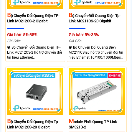
B
B
Ộ Chuyển Đổi Quang Điện TP-
Ộ Chuyển Đổi Quang Điện Tp-
Link MC212CS-2 Gigabit
Link MC211CS-20 Gigabit
Giá bán: 5%-35%
Giá bán: 5%-35%
Giá Gốc:
Giá Gốc:
📽 Bộ Chuyển Đổi Quang Điện TP-
📽 Bộ Chuyển Đổi Quang Điện
Link MC212CS-2 hỗ trợ chuyển đổi
MC211CS-20 hỗ trợ chuyển đổi tín
tín hiệu Ethernet
hiệu Ethernet 10/100/1000Mbps
10/100/1000Mbps sang kết nối
sang kết nối cáp quang Gigabit
cáp quang Gigabit Single Mode SC
Single Mode SC WDM hai chiều.
WDM hai chiều. Trang bị 1 cổng
Trang bị 1 cổng RJ45 Gigabit Auto
RJ45 Gigabit Auto MDI/MDIX và 1
MDI/MDIX và 1 cổng SC Gigabit hỗ
cổng SC Gigabit truyền dữ liệu hai
trợ truyền dữ liệu hai chiều đồng
chiều đồng thời lên đến 20km.
thời lên đến 20km.
M
B
Odule Phát Quang TP-Link
Ộ Chuyển Đổi Quang Điện Tp-
SM321B-2
Link MC212CS-20 Gigabit