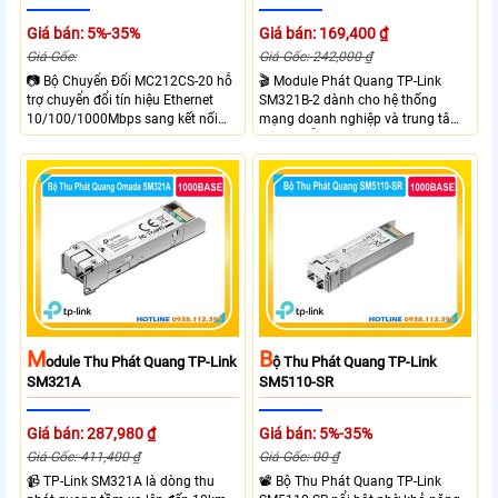
Giá bán: 169,400 ₫
Giá bán: 5%-35%
Giá Gốc: 242,000 ₫
Giá Gốc:
🎬 Module Phát Quang TP-Link
📷 Bộ Chuyển Đổi MC212CS-20 hỗ
SM321B-2 dành cho hệ thống
trợ chuyển đổi tín hiệu Ethernet
mạng doanh nghiệp và trung tâm
10/100/1000Mbps sang kết nối
dữ liệu hỗ trợ tốc độ truyền tải
cáp quang Gigabit Single Mode SC
1.25Gbps, truyền xa đến 2km trên
WDM hai chiều. Trang bị 1 cổng
cáp quang Single-Mode
RJ45 Gigabit Auto MDI/MDIX và 1
cổng SC Gigabit truyền dữ liệu hai
chiều đồng thời với khoảng cách
lên đến 20km. Sử dụng bước sóng
Tx 1550nm, Rx 1310nm và hỗ trợ
khung gắn TL FC1420 để đặt trên
kệ.
M
B
Odule Thu Phát Quang TP-Link
Ộ Thu Phát Quang TP-Link
SM321A
SM5110-SR
Giá bán: 287,980 ₫
Giá bán: 5%-35%
Giá Gốc: 411,400 ₫
Giá Gốc: 00 ₫
📹 TP-Link SM321A là dòng thu
📽 Bộ Thu Phát Quang TP-Link