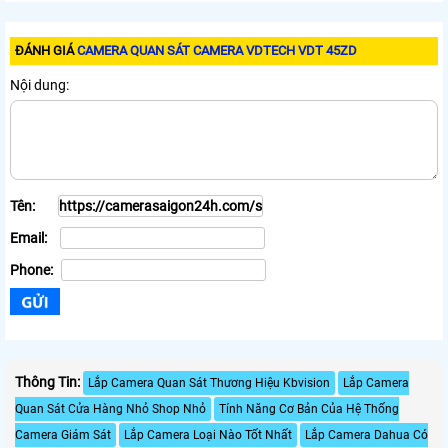
ĐÁNH GIÁ
CAMERA QUAN SÁT CAMERA VDTECH VDT 45ZD
Nội dung:
Tên:
Email:
Phone:
Thông Tin:
Lắp Camera Quan Sát Thương Hiệu Kbvision
Lắp Camera
Quan Sát Cửa Hàng Nhỏ Shop Nhỏ
Tính Năng Cơ Bản Của Hệ Thống
Camera Giám Sát
Lắp Camera Loại Nào Tốt Nhất
Lắp Camera Dahua Có