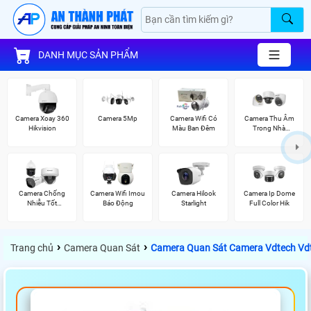
DANH MỤC SẢN PHẨM
Camera Xoay 360
Camera 5Mp
Camera Wifi Có
Camera Thu Âm
Hikvision
Màu Ban Đêm
Trong Nhà
Hikvision
Camera Chống
Camera Wifi Imou
Camera Hilook
Camera Ip Dome
Nhiễu Tốt
Báo Động
Starlight
Full Color Hik
Vantech
›
›
Trang chủ
Camera Quan Sát
Camera Quan Sát Camera Vdtech Vd