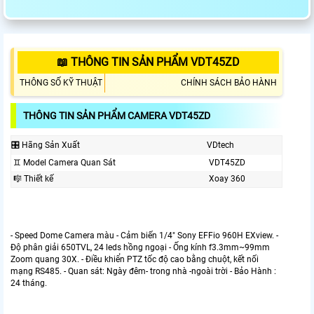
📖 THÔNG TIN SẢN PHẨM VDT45ZD
THÔNG SỐ KỸ THUẬT
CHÍNH SÁCH BẢO HÀNH
THÔNG TIN SẢN PHẨM CAMERA VDT45ZD
🎛 Hãng Sản Xuất
VDtech
♊ Model Camera Quan Sát
VDT45ZD
🎼️ Thiết kế
Xoay 360
- Speed Dome Camera màu - Cảm biến 1/4" Sony EFFio 960H EXview. -
Độ phân giải 650TVL, 24 leds hồng ngoại - Ống kính f3.3mm~99mm
Zoom quang 30X. - Điều khiển PTZ tốc độ cao bằng chuột, kết nối
mạng RS485. - Quan sát: Ngày đêm- trong nhà -ngoài trời - Bảo Hành :
24 tháng.