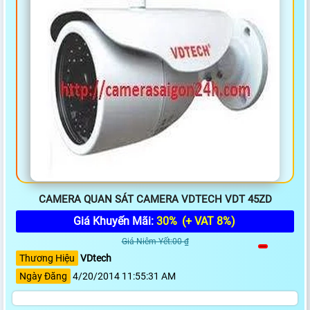
CAMERA QUAN SÁT CAMERA VDTECH VDT 45ZD
Giá Khuyến Mãi:
30%
(+ VAT 8%)
Giá Niêm Yết:00 ₫
Thương Hiệu
VDtech
Ngày Đăng
4/20/2014 11:55:31 AM