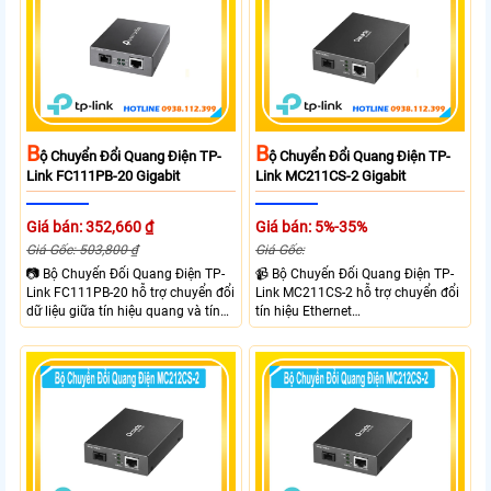
B
B
Ộ Chuyển Đổi Quang Điện TP-
Ộ Chuyển Đổi Quang Điện TP-
Link FC111PB-20 Gigabit
Link MC211CS-2 Gigabit
Giá bán: 352,660 ₫
Giá bán: 5%-35%
Giá Gốc: 503,800 ₫
Giá Gốc:
📷 Bộ Chuyển Đổi Quang Điện TP-
📹 Bộ Chuyển Đổi Quang Điện TP-
Link FC111PB-20 hỗ trợ chuyển đổi
Link MC211CS-2 hỗ trợ chuyển đổi
dữ liệu giữa tín hiệu quang và tín
tín hiệu Ethernet
hiệu điện với tốc độ 10/100Mbps,
10/100/1000Mbps sang kết nối
mở rộng khoảng cách truyền lên
cáp quang Gigabit Single Mode SC
đến 20km. Công nghệ WDM cho
WDM hai chiều. Trang bị 1 cổng
phép truyền nhận dữ liệu trên một
RJ45 Gigabit Auto MDI/MDIX và 1
sợi quang.
cổng SC Gigabit, hỗ trợ truyền dữ
liệu hai chiều đồng thời lên đến
20km.