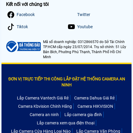
Kết nối với chúng tôi
Facebook
Twitter
Tiktok
Youtube
Mã số doanh nghiệp: 0312866570 do Sở Tài Chính
TP.HCM cấp ngày 23/07/2014. Trụ sở chính: 51 Lũy
Bán Bích, Phường Phú Thạnh, Thành Phố Hồ Chí
Minh
ĐƠN VỊ TRỰC TIẾP THI CÔNG LẮP ĐẶT HỆ THỐNG CAMERA AN
NINH
Lắp Camera Vantech Giá Rẻ
Camera Dahua Giá Rẻ
Camera Kbvision Chính Hãng
Camera HIKVISION
Camera an ninh
Lắp camera gia đình
Lắp camera xem qua điện thoại
Lắp Camera Cửa Hàng Loại Nào
Lắp Camera Văn Phòng