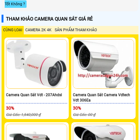
Tốt Không ?
THAM KHẢO CAMERA QUAN SÁT GIÁ RẺ
CÙNG LOẠI
CAMERA 2K 4K
SẢN PHẨM THAM KHẢO
Camera Quan Sát Vdt - 207Ahdsl
Camera Quan Sát Camera Vdtech
Vdt 306Ea
30%
30%
Giá Gốc: 1,540,000 ₫
Giá Gốc: 00 ₫