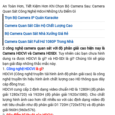
An Toàn Hơn, Tiết Kiệm Hơn Khi Chọn Bộ Camera Sau: Camera
Quan Sát Công Nghệ Hdcvi Những Ưu Điểm Gì
Trọn Bộ Camera IP Quán Karaoke
Camera Quan Sát Căn Hộ Chất Lượng Cao
Bộ Camera Quan Sát Nhà Xưởng Giá Rẻ
Camera Quan Sát Full Hd 1080P Trong Nhà
2 công nghệ camera quan sát với độ phân giải cao hiện nay là
Camera HDCVI và Camera HDSDI
. Tuy nhiên các bạn chưa hình
dung ra được HDCVI là gì? và HD-SDI là gì? Chúng tôi sẽ giúp
bạn giải đáp những thắc mắc này.
1.
Công nghệ HDCVI
là gì
?
HDCVI (Công nghệ truyền tải hình ảnh độ phân giải cao) là công
nghệ truyền tín hiệu hình ảnh chất lượng cao HD thông qua dây
cáp đồng trục.
HDCVI cung cấp 2 định dạng video chuẩn HD là 1280H (độ phân
giải 1280x720) và 1920H (độ phân giải 1920x1080). Cho chất
lượng hình ảnh cao hơn rất nhiều so với các định dạng video độ
nét tiêu chuẩn như độ phân giải D1 720H (720x576) và độ phân
giải 960H (960x576).