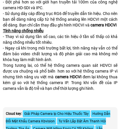
- Đột phá hơn so với giới hạn truyền tải 100m của công nghệ
camera HD-SDI và IPC.
- Sử dụng dây cáp đồng trục RG6 để truyền dẫn tín hiệu. Cho nên
bạn dễ dàng nâng cấp từ hệ thống analog lên HDCVI một cách
dễ dàng. Bạn chỉ cần thay đầu ghi hình HDCVI và
camera HDCVI
Tính năng chống nhiễu
- Thay vì sử dụng tần số cao, các tín hiệu ở tần số thấp có khả
năng chống nhiễu tốt nhiêu.
- Ngay cả khi trong môi trường bất lợi, tính năng này vẫn có thể
đảm bảo video chất lượng và độ phân giải cao mà không mở
khóa hay làm mất hình ảnh.
Trong tương lai, có thể hệ thống camera quan sát HDVCI sẽ
được ưa chuộng và phổ biến hơn so với hệ thống camera IP vì
nhưng tính năng ưu việt mà
camera HDCVI
đem lại không thua
kém gì so với hệ thống camera IP. Trong khi vấn đề của IP
camera vẫn là độ trễ và hạn chế thời lượng ghi hình.
Cloud key:
Giải Pháp Camera Ip Cho Hiệu Thuốc Tây
Hướng Dẫn
Đổi Mật Khẩu Camera Kbvision
Tư Vấn Lắp Đặt Âm Thanh Hội
Trường, Tòa Án
Camera Wifi Hãng Ezviz Có Tốt Không
Lắp