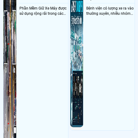
Phần Mềm Giữ Xe Máy được
Bệnh viện có lượng xe ra vào
sử dụng rộng rãi trong các
thường xuyên, nhiều nhóm
bãi xe máy với nhiệm vụ
người gửi và thời gian gửi
kiểm soát xe được gởi trong
khác nhau nên việc kiểm
bãi theo biển số xe với khả
soát bằng vé thủ công dễ
năng kết nối với camera
phát sinh khó khăn
nhận điện biển số xe máy tự
động chính xát giúp ghi
nhận hình ảnh đảm bảo
nhìn rỏ biển số khi xe ra vào
bãi