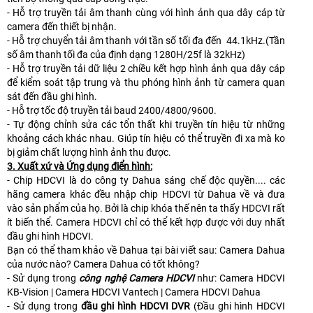
- Hỗ trợ truyền tải âm thanh cùng với hình ảnh qua dây cáp từ
camera đến thiết bị nhận.
- Hỗ trợ chuyển tải âm thanh với tần số tối đa đến 44.1kHz.(Tần
số âm thanh tối đa của định dạng 1280H/25f là 32kHz)
- Hỗ trợ truyền tải dữ liệu 2 chiều kết hợp hình ảnh qua dây cáp
để kiểm soát tập trung và thu phóng hình ảnh từ camera quan
sát đến đầu ghi hình.
- Hỗ trợ tốc độ truyền tải baud 2400/4800/9600.
- Tự động chỉnh sửa các tổn thất khi truyền tín hiệu từ những
khoảng cách khác nhau. Giúp tín hiệu có thể truyền đi xa mà ko
bị giảm chất lượng hình ảnh thu được.
3. Xuất xứ và Ứng dụng điển hình:
- Chip HDCVI là do công ty Dahua sáng chế độc quyền.... các
hãng camera khác đều nhập chip HDCVI từ Dahua về và đưa
vào sản phẩm của họ. Bởi là chip khóa thế nên ta thấy HDCVI rất
ít biến thể. Camera HDCVI chỉ có thể kết hợp được với duy nhất
đầu ghi hình HDCVI.
Bạn có thể tham khảo về Dahua tại bài viết sau: Camera Dahua
của nước nào? Camera Dahua có tốt không?
- Sử dụng trong
công nghệ Camera HDCVI
như: Camera HDCVI
KB-Vision | Camera HDCVI Vantech | Camera HDCVI Dahua
- Sử dụng trong
đầu ghi hình HDCVI DVR
(Đầu ghi hình HDCVI