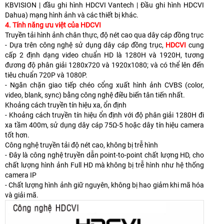
KBVISION | đầu ghi hình HDCVI Vantech | Đầu ghi hình HDCVI
Dahua) mạng hình ảnh và các thiết bị khác.
4. Tính năng ưu việt của HDCVI
Truyền tải hình ảnh chân thực, độ nét cao qua dây cáp đồng trục
- Dựa trên công nghệ sử dụng dây cáp đồng trục,
HDCVI
cung
cấp 2 định dạng video chuẩn HD là 1280H và 1920H, tương
đương độ phân giải 1280x720 và 1920x1080; và có thể lên đến
tiêu chuẩn 720P và 1080P.
- Ngăn chặn giao tiếp chéo cổng xuất hình ảnh CVBS (color,
video, blank, sync) bằng công nghệ điều biến tân tiến nhất.
Khoảng cách truyền tín hiệu xa, ổn định
- Khoảng cách truyền tín hiệu ổn định với độ phân giải 1280H đi
xa tầm 400m, sử dụng dây cáp 75Ω-5 hoặc dây tín hiệu camera
tốt hơn.
Công nghệ truyền tải độ nét cao, không bị trễ hình
- Đây là công nghệ truyền dẫn point-to-point chất lượng HD, cho
chất lượng hình ảnh Full HD mà không bị trễ hình như hệ thống
camera IP
- Chất lượng hình ảnh giữ nguyên, không bị hao giảm khi mã hóa
và giải mã.