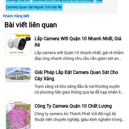
Camera Quan Sát Ngoài Trời Giá Rẻ
Khách Hàng Mới
Bài viết liên quan
Lắp Camera Wifi Quận 10 Nhanh Nhất, Giá
Rẻ
Lắp camera wifi Quận 10 nhanh nhất, giá rẻ nhằm
đáp ứng nhanh chóng nhu cầu cần giám sát an
ninh tại gia đình, cửa hàng, shop, văn phòng, công
ty cho khách hàng ở Quận 10, Camera...
Giải Pháp Lắp Đặt Camera Quan Sát Cho
Cây Xăng
Trạm xăng và kho xăng dầu là nơi thường xuyên
có phương tiện giao thông qua lại để nạp nhiên liệu
do vậy tại đây đòi hỏi chất lượng dịch vụ của các
cây xăng phải được chuyên...
Công Ty Camera Quận 10 Chất Lượng
Công ty camera An Thành Phát Với đội ngũ kỹ
thuật viên chuyên nghiệp, giàu kinh nghiệm trong
lĩnh vực camera quan sát, Công ty camera An