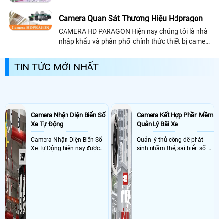
Thành Phát sẽ đem đến cho quý khách hàng khi
lắp đặt camera tại Quận 10 những sản phẩm và
Camera Quan Sát Thương Hiệu Hdpragon
dịch vụ hoàn hảo nhất.
CAMERA HD PARAGON Hiện nay chúng tôi là nhà
nhập khẩu và phân phối chính thức thiết bị camera
quan sát của hãng HDPARAGON tại Việt Nam.
Dòng sản phẩm camera quan sát cao cấp...
TIN TỨC MỚI NHẤT
Camera Nhận Diện Biển Số
Camera Kết Hợp Phần Mềm
Xe Tự Động
Quản Lý Bãi Xe
Camera Nhận Diện Biển Số
Quản lý thủ công dễ phát
Xe Tự Động hiện nay được
sinh nhầm thẻ, sai biển số và
ứng dụng rộng rãi ở nhiều
khó đối soát doanh thu
nơi như bãi giữ xe, dẫy trọ,
tòa nhà, chung cư, các công
ty và xí nghiệp giúp quản lý
xe ra , vào chính xác nhờ
công nghê AI thông minh
nhận diện và dọc biển số xe
hạn chế sai sót mà trộm cắp