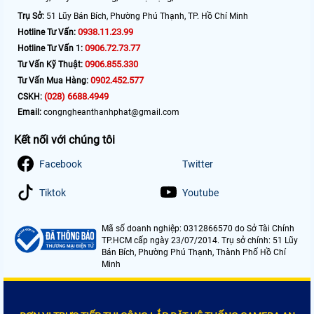
Trụ Sở:
51 Lũy Bán Bích, Phường Phú Thạnh, TP. Hồ Chí Minh
0938.11.23.99
Hotline Tư Vấn:
0906.72.73.77
Hotline Tư Vấn 1:
0906.855.330
Tư Vấn Kỹ Thuật:
0902.452.577
Tư Vấn Mua Hàng:
(028) 6688.4949
CSKH:
Email:
congngheanthanhphat@gmail.com
Kết nối với chúng tôi
Facebook
Twitter
Tiktok
Youtube
Mã số doanh nghiệp: 0312866570 do Sở Tài Chính
TP.HCM cấp ngày 23/07/2014. Trụ sở chính: 51 Lũy
Bán Bích, Phường Phú Thạnh, Thành Phố Hồ Chí
Minh