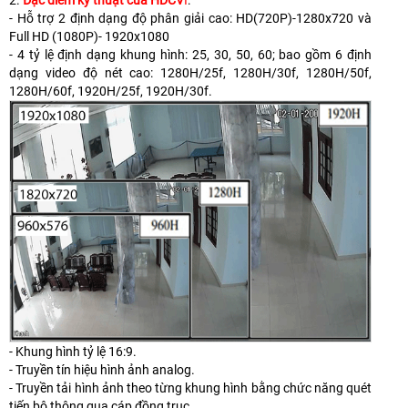
2.
Đặc điểm kỹ thuật của HDCV
I
:
- Hỗ trợ 2 định dạng độ phân giải cao: HD(720P)-1280x720 và
Full HD (1080P)- 1920x1080
- 4 tỷ lệ định dạng khung hình: 25, 30, 50, 60; bao gồm 6 định
dạng video độ nét cao: 1280H/25f, 1280H/30f, 1280H/50f,
1280H/60f, 1920H/25f, 1920H/30f.
- Khung hình tỷ lệ 16:9.
- Truyền tín hiệu hình ảnh analog.
- Truyền tải hình ảnh theo từng khung hình bằng chức năng quét
tiến bộ thông qua cáp đồng trục.