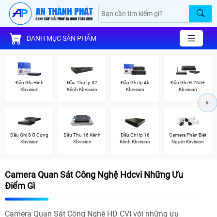
DANH MỤC SẢN PHẨM
Đầu Ghi Hình
Đầu Thu Ip 32
Đầu Ghi Ip 4k
Đầu Ghi H.265+
Kbvision
Kênh Kbvision
Kbvision
Kbvision
Đầu Ghi 8 Ổ Cứng
Đầu Thu 16 Kênh
Đầu Ghi Ip 16
Camera Phân Biệt
Kbvision
Kbvision
Kênh Kbvision
Người Kbvision
Camera Quan Sát Công Nghệ Hdcvi Những Ưu
Điểm Gì
Camera Quan Sát Công Nghệ HD CVI với những ưu