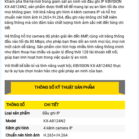
Khám phá thế hệ mới trong giám sát an ninh với đầu ghi IP KBVISION
KX-A8124N2, sản phẩm được thiết kế để mang lại sự an tâm tối đa cho
mọi không gian. Với khả năng ghi hình 4 kênh camera IP và hỗ trợ
chuẩn nén hình ảnh H.265+/H.264, đầu ghi này không chỉ tiết kiệm
băng thông mà còn đảm bảo chất lượng hình ảnh sắc nét đến từng chi
tiết.
Hệ thống hỗ trợ camera độ phân giải lên đến 8MP, cùng với băng thông
đầu vào tối đa 80 Mbps, cho phép bạn theo dõi an ninh mọi lúc, mọi nơi
một cách dễ dàng. Sản phẩm còn tích hợp nhiều tính năng thông minh
như đàm thoại hai chiều và quản lý đồng thời 128 tài khoản kết nối,
giúp bạn linh hoạt hơn trong việc quản lý an ninh.
Với thiết kế bền bỉ và tính năng vượt trội, KBVISION KX-A8124N2 thực
sự là sự lựa chọn hoàn hảo cho giải pháp an ninh của bạn.
THÔNG SỐ KỸ THUẬT SẢN PHẨM
THÔNG SỐ
CHI TIẾT
Loại sản phẩm
Đầu ghi IP
Model
KX-A8124N2
Kênh ghi hình
4 kênh camera IP
Chuẩn nén hình ảnh
H.265+/H.264