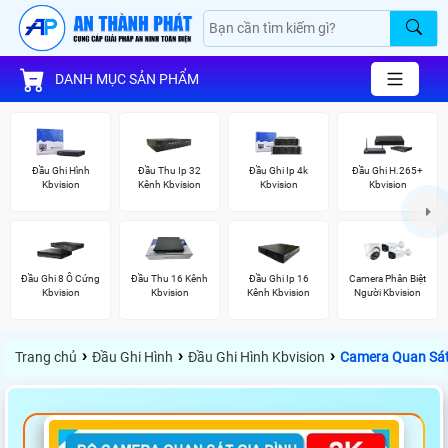
DANH MỤC SẢN PHẨM
Đầu Ghi Hình
Đầu Thu Ip 32
Đầu Ghi Ip 4k
Đầu Ghi H.265+
Kbvision
Kênh Kbvision
Kbvision
Kbvision
Đầu Ghi 8 Ổ Cứng
Đầu Thu 16 Kênh
Đầu Ghi Ip 16
Camera Phân Biệt
Kbvision
Kbvision
Kênh Kbvision
Người Kbvision
›
›
›
Trang chủ
Đầu Ghi Hình
Đầu Ghi Hình Kbvision
Camera Quan Sát