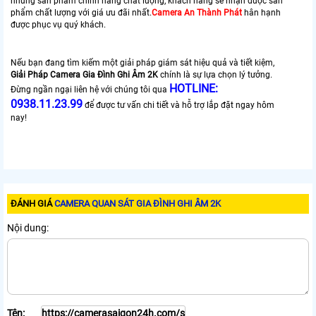
những sản phẩm chính hãng chất lượng, khách hàng sẽ nhận được sản
phẩm chất lượng với giá ưu đãi nhất.
Camera An Thành Phát
hân hạnh
được phục vụ quý khách.
Nếu bạn đang tìm kiếm một giải pháp giám sát hiệu quả và tiết kiệm,
Giải Pháp Camera Gia Đình Ghi Âm 2K
chính là sự lựa chọn lý tưởng.
HOTLINE:
Đừng ngần ngại liên hệ với chúng tôi qua
0938.11.23.99
để được tư vấn chi tiết và hỗ trợ lắp đặt ngay hôm
nay!
ĐÁNH GIÁ
CAMERA QUAN SÁT GIA ĐÌNH GHI ÂM 2K
Nội dung:
Tên: