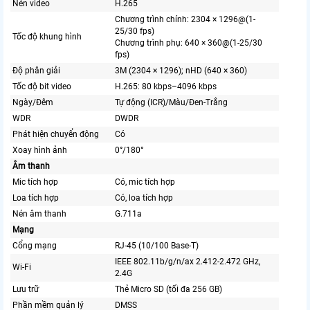
Nén video
H.265
Chương trình chính: 2304 × 1296@(1-
25/30 fps)
Tốc độ khung hình
Chương trình phụ: 640 × 360@(1-25/30
fps)
Độ phân giải
3M (2304 × 1296); nHD (640 × 360)
Tốc độ bit video
H.265: 80 kbps–4096 kbps
Ngày/Đêm
Tự động (ICR)/Màu/Đen-Trắng
WDR
DWDR
Phát hiện chuyển động
Có
Xoay hình ảnh
0°/180°
Âm thanh
Mic tích hợp
Có, mic tích hợp
Loa tích hợp
Có, loa tích hợp
Nén âm thanh
G.711a
Mạng
Cổng mạng
RJ-45 (10/100 Base-T)
IEEE 802.11b/g/n/ax 2.412-2.472 GHz,
Wi-Fi
2.4G
Lưu trữ
Thẻ Micro SD (tối đa 256 GB)
Phần mềm quản lý
DMSS