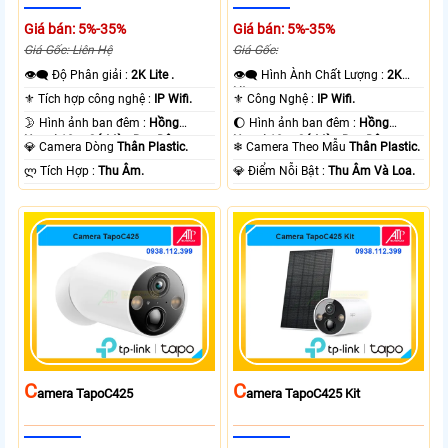
Giá bán: 5%-35%
Giá bán: 5%-35%
Giá Gốc: Liên Hệ
Giá Gốc:
👁️‍🗨 Độ Phân giải :
2K Lite .
👁️‍🗨 Hình Ành Chất Lượng :
2K
Lite .
⚜️ Tích hợp công nghệ :
IP Wifi.
⚜️ Công Nghệ :
IP Wifi.
🌛 Hình ảnh ban đêm :
Hồng
🌔 Hình ảnh ban đêm :
Hồng
Ngoại 10m Có Màu Ban Ðêm.
Ngoại 10m Có Màu Ban Ðêm.
💎 Camera Dòng
Thân Plastic.
❄ Camera Theo Mẫu
Thân Plastic.
️ლ Tích Hợp :
Thu Âm.
️💎 Điểm Nỗi Bật :
Thu Âm Và Loa.
C
C
Amera TapoC425
Amera TapoC425 Kit