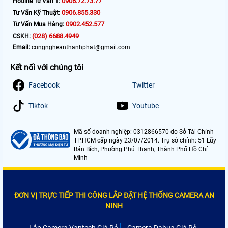
0906.72.73.77
Hotline Tư Vấn 1:
0906.855.330
Tư Vấn Kỹ Thuật:
0902.452.577
Tư Vấn Mua Hàng:
(028) 6688.4949
CSKH:
Email:
congngheanthanhphat@gmail.com
Kết nối với chúng tôi
Facebook
Twitter
Tiktok
Youtube
Mã số doanh nghiệp: 0312866570 do Sở Tài Chính
TP.HCM cấp ngày 23/07/2014. Trụ sở chính: 51 Lũy
Bán Bích, Phường Phú Thạnh, Thành Phố Hồ Chí
Minh
ĐƠN VỊ TRỰC TIẾP THI CÔNG LẮP ĐẶT HỆ THỐNG CAMERA AN
NINH