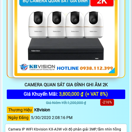
CAMERA QUAN SÁT GIA ĐÌNH GHI ÂM 2K
Giá Khuyến Mãi:
3,800,000 ₫
(+ VAT 8%)
-216%
Giá Niêm Yết:1,200,000 ₫
Thương Hiệu
KBvision
Ngày Đăng
5/30/2020 2:08:16 PM
Camera IP WIFI Kbvision KX-A3W với độ phân giải 3MP, tầm nhìn hồng