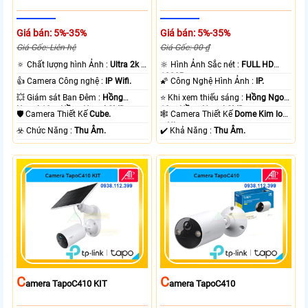
Giá bán: 5%-35%
Giá bán: 5%-35%
Giá Gốc: Liên hệ
Giá Gốc: 00 ₫
🔅 Chất lượng hình Ảnh :
Ultra 2k +
🔆 Hình Ảnh Sắc nét :
FULL HD
.
1080P .
👍 Camera Công nghệ :
IP Wifi.
🌠 Công Nghệ Hình Ảnh :
IP.
💥 Giám sát Ban Đêm :
Hồng
⭐ Khi xem thiếu sáng :
Hồng Ngoại
Ngoại 10m Hồng Ngoại SMD.
10m Hồng Ngoại SMD.
🛡 Camera Thiết Kế
Cube.
🕸️ Camera Thiết Kế
Dome Kim loại
+ Nhựa.
️☣️ Chức Năng :
Thu Âm.
️✔️ Khả Năng :
Thu Âm.
C
C
Amera TapoC410 KIT
Amera TapoC410