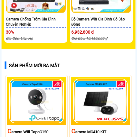
Camera Chống Trộm Gia Đình
Bộ Camera Wifi Gia Đình Có Báo
Chuyên Nghiệp
Động
30%
6,932,800 ₫
Giá Gốc: Liên Hệ
Giá Gốc: 10,460,000 ₫
SẢN PHẨM MỚI RA MẮT
C
C
Amera Wifi TapoC120
Amera MC410 KIT