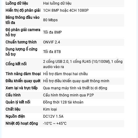
Luồng dữ liệu
Hai luồng dữ liệu
Hiển thị độ phân giải
1CH 8MP hoặc 4CH 1080P
Băng thông đầu vào
80 Mbps
tối đa
Độ phân giải camera
Tối đa 8MP
hỗ trợ
Chuẩn tương thích
ONVIF 2.4
Dung lượng ổ cứng
Tối đa 8TB
hỗ trợ
2 cổng USB 2.0, 1 cổng RJ45 (10/100M), 1 cổng
Cổng kết nối
audio vào ra
Tính năng đàm thoại
Hỗ trợ đàm thoại hai chiều
Điều khiển quay quét
Hỗ trợ điều khiển quay quét thông minh
Xem lại và trực tiếp
Qua mạng máy tính và thiết bị di động
Cấu hình
Cấu hình thông minh qua P2P
Quản lý kết nối
Đồng thời 128 tài khoản
Chất liệu
Kim loại
Nguồn điện
DC12V 1.5A
Nhiệt độ hoạt động
-10°C ~ +45°C