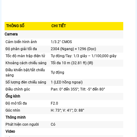
THÔNG SỐ
CHI TIẾT
Camera
Cảm biến hình ảnh
1/3.2" CMOS
Độ phân giải tối đa
2304 (Ngang) × 1296 (Dọc)
Tốc độ màn trập điện tử
Tự động/Tay: 1/3 giây – 1/100,000 giây
Khoảng cách chiếu sáng
Tối đa 10 m (32.81 ft) (IR)
Điều khiển bật/tắt chiếu
Tự động
sáng
Số lượng đèn chiếu sáng
1 (LED hồng ngoại)
Điều chỉnh góc
Pan: 0° đến 355°; Tilt: -5° đến 80°
Ống kính
Độ mở tối đa
F2.0
Góc nhìn
H: 73°; V: 41°; D: 88°
Thông minh
Phát hiện con người
Có
Video