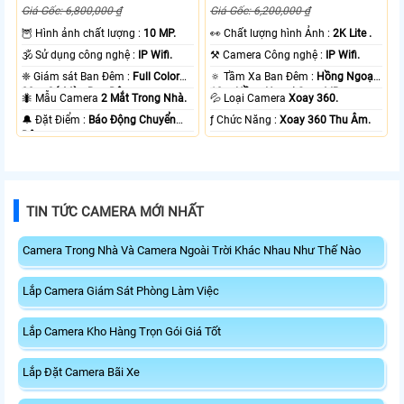
Giá Gốc: 6,800,000 ₫
Giá Gốc: 6,200,000 ₫
🦉 Hình ảnh chất lượng :
10 MP.
️👀 Chất lượng hình Ảnh :
2K Lite .
🕉️ Sử dụng công nghệ :
IP Wifi.
⚒ Camera Công nghệ :
IP Wifi.
❈ Giám sát Ban Đêm :
Full Color
🔅 Tầm Xa Ban Đêm :
Hồng Ngoại
20m Có Màu Ban Ðêm.
10m Hồng Ngoại Smart IR.
🐜 Mẫu Camera
2 Mắt Trong Nhà.
💦 Loại Camera
Xoay 360.
️🔔 Đặt Điểm :
Báo Động Chuyển
️ƒ Chức Năng :
Xoay 360 Thu Âm.
Động.
TIN TỨC CAMERA MỚI NHẤT
Camera Trong Nhà Và Camera Ngoài Trời Khác Nhau Như Thế Nào
Lắp Camera Giám Sát Phòng Làm Việc
Lắp Camera Kho Hàng Trọn Gói Giá Tốt
Lắp Đặt Camera Bãi Xe