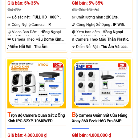
Giá bán: 5%-35%
Giá bán: 5%-35%
Giá Gốc:
Giá Gốc: Liên Hệ
️👀 Độ sắc nét :
FULL HD 1080P .
💯 Chất lượng hình :
2K Lite .
⚜️ Công Nghệ Camera :
IP.
🌠 Công Nghệ Sử Dụng :
IP Wifi.
🌙 Video Ban Đêm :
Hồng Ngoại
🔴 Xem ban đêm :
Hồng Ngoại
10m Hồng Ngoại SMD.
15m Có Màu Ban Ðêm.
👑 Camera Theo Mẫu
Dome Kim
⛓ Camera Theo Mẫu
Thân Plastic.
loại + Nhựa.
️ƒ Điểm Nỗi Bật :
Thu Âm.
️☣️ Điểm Nỗi Bật :
Thu Âm Và Loa.
T
B
Rọn Bộ Camera Quan Sát 2 Ống
Ộ Camera Giám Sát Cửa Hàng
Kính IPC-S2XP-10M0WED
Xoay 360 Ezviz H6C Pro 3MP
Giá bán: 4,800,000 ₫
Giá bán: 4,800,000 ₫