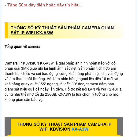
- Tặng 50m dây điện hoặc dây tín hiệu .
THÔNG SỐ KỸ THUẬT SẢN PHẨM CAMERA QUAN
SÁT IP WIFI KX-A3W
Tổng quan về camera:
Camera IP KBVISION KX-A3W là giải pháp an ninh hoàn hảo với độ
phân giải 3MP, giúp ghi lại hình ảnh sắc nét. Sản phẩm tích hợp âm
thanh hai chiều và còi báo động, cùng khả năng phát hiện chuyển động
và âm thanh bất thường. Với tầm nhìn hồng ngoại lên đến 10 mét và
khả năng quay quét 355° ngang, -5° đến 80° dọc, camera đảm bảo
giám sát hiệu quả cả ngày lẫn đêm. Hỗ trợ kết nối LAN và WiFi 2.4GHz,
cũng như thẻ nhớ tối đa 256GB, KX-A3W là lựa chọn lý tưởng cho mọi
không gian cần bảo vệ.
THÔNG SỐ KỸ THUẬT SẢN PHẨM CAMERA IP
WIFI KBVISION
KX-A3W