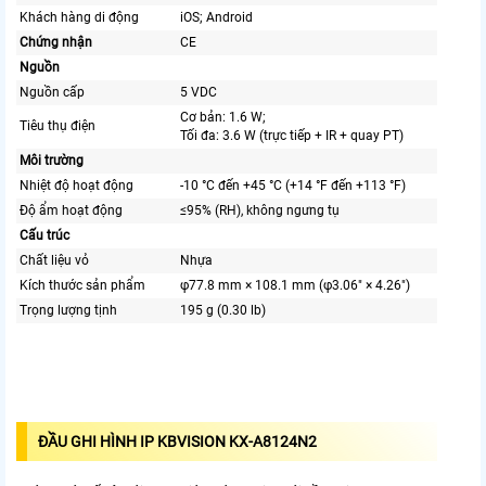
Khách hàng di động
iOS; Android
Chứng nhận
CE
Nguồn
Nguồn cấp
5 VDC
Cơ bản: 1.6 W;
Tiêu thụ điện
Tối đa: 3.6 W (trực tiếp + IR + quay PT)
Môi trường
Nhiệt độ hoạt động
-10 °C đến +45 °C (+14 °F đến +113 °F)
Độ ẩm hoạt động
≤95% (RH), không ngưng tụ
Cấu trúc
Chất liệu vỏ
Nhựa
Kích thước sản phẩm
φ77.8 mm × 108.1 mm (φ3.06" × 4.26")
Trọng lượng tịnh
195 g (0.30 lb)
ĐẦU GHI HÌNH IP KBVISION KX-A8124N2