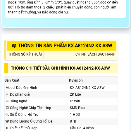
ngoại 10m, ống kính 3. 6mm (73°), quay quét ngang 355°, dọc -5° đến
80°. Hỗ trợ đàm thoại 2 chiều, phát hiện chuyển động, con người, âm
thanh bất thường, và báo động còi hú.
📖 THÔNG TIN SẢN PHẨM KX-A8124N2-KX-A3W
THÔNG SỐ KỸ THUẬT
CHÍNH SÁCH BẢO HÀNH
THÔNG CHI TIẾT ĐẦU GHI HÌNH KX-A8124N2-KX-A3W
Sản Xuất
KBvision
Model Đầu Ghi Hình
KX-A8124N2-KX-A3W
🔅 Độ phân giải
2K Lite
♾ Công nghệ
IP Wifi
🔳 Công Nghệ Chip Tích Hợp
SMD Plus
🌜 Số Ổ Cứng Hổ Trợ
1 HDD
🕎 Dung Lượng Ổ Cứng Tối Đa
8TB
♊ Thiết Kế Phù Hợp
Đầu Ghi 4 kênh