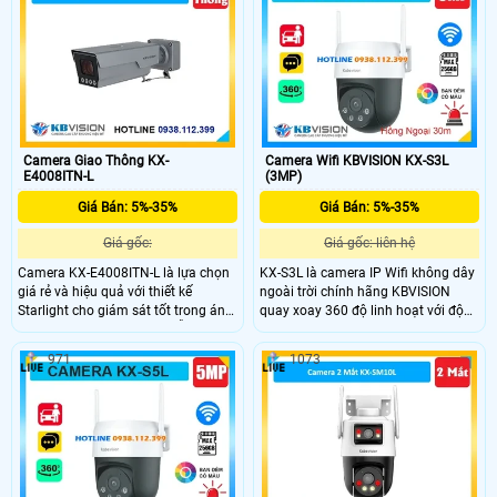
thanh bất tường, nhìn hình ảnh có
cổng LAN, trang bị nhiều tính năng
màu ban đêm khoảng cách 10m
AI
Camera Giao Thông KX-
Camera Wifi KBVISION KX-S3L
E4008ITN-L
(3MP)
Giá Bán: 5%-35%
Giá Bán: 5%-35%
Giá gốc:
Giá gốc: liên hệ
Camera KX-E4008ITN-L là lựa chọn
KX-S3L là camera IP Wifi không dây
giá rẻ và hiệu quả với thiết kế
ngoài trời chính hãng KBVISION
Starlight cho giám sát tốt trong ánh
quay xoay 360 độ linh hoạt với độ
sáng yếu. Có cấu hình IP, hỗ trợ thẻ
phân giải 3MP sắc nét. Camera tích
nhớ Micro SD 512GB, độ phân giải
hợp hồng ngoại 30m, công nghệ
971
1073
4.0 MP và xem Full Color 30m vào
ánh sáng kép Full Color, đàm thoại
ban đêm. Công nghệ IP, chống
2 chiều và khe cắm thẻ nhớ lên đến
ngược sáng DWDR 140db, và thân
256GB. Ngoài ra, camera còn có khả
kim loại với độ nhạy sáng cực cao.
năng phân biệt người và xe, tích hợp
báo động thông minh, đạt chuẩn
IP66 chống nước, hoạt động bền bỉ
giá rẻ.