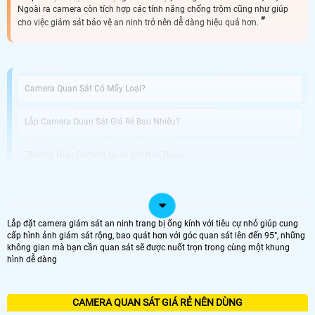
Ngoài ra camera còn tích hợp các tính năng chống trộm cũng như giúp
cho việc giám sát bảo vệ an ninh trở nên dễ dàng hiệu quả hơn.
Camera Quan Sát Có Mấy Loại?
Lắp Camera Quan Sát Giá Rẻ Bao Nhiêu?
Thương Hiệu Camera Quan Sát Nên Dùng
Đơn Vị Lắp Camera Quan Sát Giá Rẻ
Lắp đặt camera giám sát an ninh trang bị ống kính với tiêu cự nhỏ giúp cung
Như bạn đã biết camera quan sát là một trong những giải pháp giúp đảm bảo
cấp hình ảnh giám sát rộng, bao quát hơn với góc quan sát lên đến 95°, những
về tài sản cũng như đảm bảo an toàn an ninh, tạo cảm giác yên tâm hơn. Sau
không gian mà bạn cần quan sát sẽ được nuốt trọn trong cùng một khung
đây là các lựa chọn camera giá rẻ chỉ từ 399K đầy đủ các loại như camera wifi,
hình dễ dàng
canera IP, bộ camera có đầu ghi đáp ứng cho tất cả nhu cầu quan sát của quý
khách hàng luôn ạ. ^^
CAMERA QUAN SÁT GIÁ RẺ NÊN DÙNG