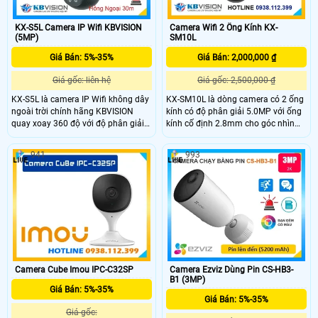
KX-S5L Camera IP Wifi KBVISION
Camera Wifi 2 Ống Kính KX-
(5MP)
SM10L
Giá Bán: 5%-35%
Giá Bán: 2,000,000 ₫
Giá gốc: liên hệ
Giá gốc: 2,500,000 ₫
KX-S5L là camera IP Wifi không dây
KX-SM10L là dòng camera có 2 ống
ngoài trời chính hãng KBVISION
kính có độ phân giải 5.0MP với ống
quay xoay 360 độ với độ phân giải
kính cố định 2.8mm cho góc nhìn
5MP sắc nét. Camera trang bị hồng
rộng 95°, ống kính quay quét 6mm
ngoại 30m, ánh sáng kép full color,
hỗ trợ điều khiển từ xa, tích hợp
941
993
đàm thoại hai chiều, khe cắm thẻ
micro và loa giúp đàm thoại 2 chiều,
nhớ lên đến 256GB và khả năng
trang bị đèn Led giúp nhìn có màu
phân biệt người – xe thông minh.
vào ban đên.
Với chuẩn chống nước IP66 và tính
năng cảnh báo tích hợp, KX-S5L là
lựa chọn giá rẻ hiệu quả giám sát
an ninh ngoài trời.
Camera Cube Imou IPC-C32SP
Camera Ezviz Dùng Pin CS-HB3-
B1 (3MP)
Giá Bán: 5%-35%
Giá Bán: 5%-35%
Giá gốc: