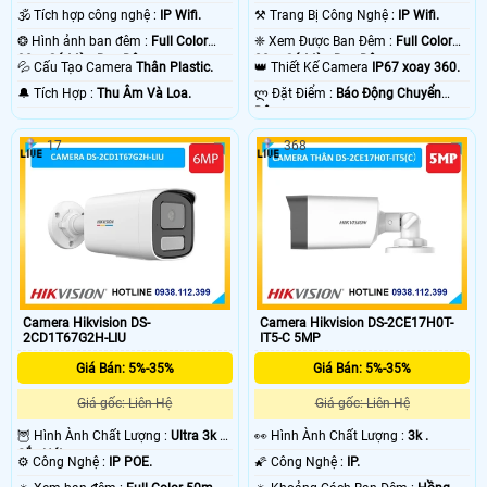
🕉️ Tích hợp công nghệ :
IP Wifi.
⚒ Trang Bị Công Nghệ :
IP Wifi.
❂ Hình ảnh ban đêm :
Full Color
❈ Xem Được Ban Đêm :
Full Color
30m Có Màu Ban Ðêm.
20m Có Màu Ban Ðêm.
💦 Cấu Tạo Camera
Thân Plastic.
👑 Thiết Kế Camera
IP67 xoay 360.
️🔔 Tích Hợp :
Thu Âm Và Loa.
️ლ Đặt Điểm :
Báo Động Chuyển
Động.
17
368
Camera Hikvision DS-
Camera Hikvision DS-2CE17H0T-
2CD1T67G2H-LIU
IT5-C 5MP
Giá Bán: 5%-35%
Giá Bán: 5%-35%
Giá gốc: Liên Hệ
Giá gốc: Liên Hệ
🦉 Hình Ành Chất Lượng :
Ultra 3k +
️👀 Hình Ành Chất Lượng :
3k .
Sắc Nét .
⚙ Công Nghệ :
IP POE.
🌠 Công Nghệ :
IP.