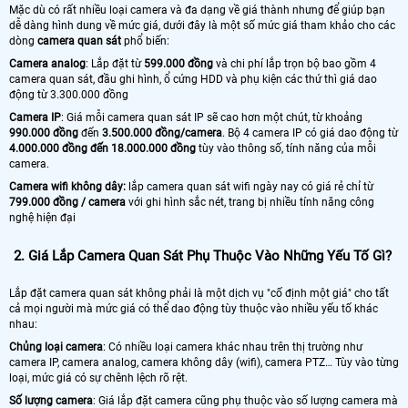
Mặc dù có rất nhiều loại camera và đa dạng về giá thành nhưng để giúp bạn
dễ dàng hình dung về mức giá, dưới đây là một số mức giá tham khảo cho các
dòng
camera quan sát
phổ biến:
Camera analog
: Lắp đặt từ
599.000 đồng
và chi phí lắp trọn bộ bao gồm 4
camera quan sát, đầu ghi hình, ổ cứng HDD và phụ kiện các thứ thì giá dao
động từ 3.300.000 đồng
Camera IP
: Giá mỗi camera quan sát IP sẽ cao hơn một chút, từ khoảng
990.000 đồng
đến
3.500.000 đồng/camera
. Bộ 4 camera IP có giá dao động từ
4.000.000 đồng đến 18.000.000 đồng
tùy vào thông số, tính năng của mỗi
camera.
Camera wifi không dây:
lắp camera quan sát wifi ngày nay có giá rẻ chỉ từ
799.000 đồng / camera
với ghi hình sắc nét, trang bị nhiều tính năng công
nghệ hiện đại
2.
Giá Lắp Camera Quan Sát Phụ Thuộc Vào Những Yếu Tố Gì?
Lắp đặt camera quan sát không phải là một dịch vụ "cố định một giá" cho tất
cả mọi người mà mức giá có thể dao động tùy thuộc vào nhiều yếu tố khác
nhau:
Chủng loại camera
: Có nhiều loại camera khác nhau trên thị trường như
camera IP, camera analog, camera không dây (wifi), camera PTZ… Tùy vào từng
loại, mức giá có sự chênh lệch rõ rệt.
Số lượng camera
: Giá lắp đặt camera cũng phụ thuộc vào số lượng camera mà