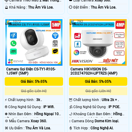
🐉️ Camera Theo Mẫu
2 Mắt Trong
👑 Loại Camera
Xoay 360.
Nhà.
️🔮 Khả Năng :
Thu Âm Và Loa.
️💮 Đặt Điểm :
Thu Âm Và Loa.
1072
792
Camera Gọi Điện CS-TY1-R105-
Camera HIKVISION DS-
1J5WF (5MP)
2CD2747G2H-LIPTRZS (4MP)
Giá Bán: 5%-35%
Giá Bán: 5%-35%
Giá gốc: Liên Hệ
Giá gốc: Liên Hệ
️⚡ Chất lượng hình :
3k .
🦉 Chất lượng hình :
Ultra 2k + .
®️ Công Nghệ Sử Dụng :
IP Wifi.
🕉️ Công Nghệ Sử Dụng :
IP POE.
❃ Nhìn Ban Đêm :
Hồng Ngoại 10m
🌙 Khoảng Cách Ban Đêm :
Hồng
Hồng Ngoại Smart IR.
Ngoại 40m Có Màu Ban Ðêm.
💢 Mẫu Camera
Xoay 360.
↕️ Camera Dòng
Dome Kim loại.
️⌘ Ưu Điểm :
Thu Âm Và Loa.
️👮 Tích Hợp :
Công Nghệ AI.