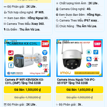
🔆 Chất lượng hình Ảnh :
2K Lite .
️👀 Độ Phân giải :
2K Lite .
🤖️ Camera Công nghệ :
4G.
👍 Tích hợp công nghệ :
IP Wifi.
✪ Xem Được Ban Đêm :
Hồng Ngoại
🔦 Xem ban đêm :
Hồng Ngoại 30m
30m Hồng Ngoại Smart IR.
💦 Camera Theo Mẫu
IP67 xoay
Starlight.
⛓ Camera Theo Mẫu
Xoay 360.
360.
️🆑 Chức Năng :
Thu Âm Và Loa.
️🎙 Ưu Điểm :
Thu Âm Và Loa.
1423
4843
Camera IP WIFI KBVISION KX-
Camera Imou Ngoài Trời IPC-
C31L (3MP) Tặng Thẻ 32GB
S51FEP Tặng Thẻ 32GB
Giá Bán: 1,500,000 ₫
Giá Bán: 1,650,000 ₫
Giá gốc: 1,700,000 ₫
Giá gốc: 1,900,000 ₫
🦉 Độ Phân giải :
2K Lite .
✨ Độ Phân giải :
3k .