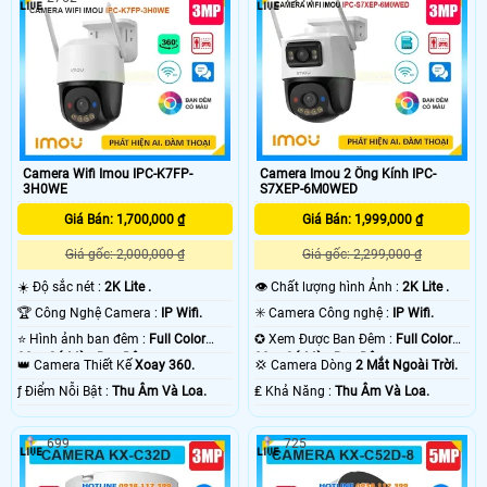
Camera Wifi Imou IPC-K7FP-
Camera Imou 2 Ống Kính IPC-
3H0WE
S7XEP-6M0WED
Giá Bán: 1,700,000 ₫
Giá Bán: 1,999,000 ₫
Giá gốc: 2,000,000 ₫
Giá gốc: 2,299,000 ₫
☀️ Độ sắc nét :
2K Lite .
👁 Chất lượng hình Ảnh :
2K Lite .
🏆 Công Nghệ Camera :
IP Wifi.
✳️ Camera Công nghệ :
IP Wifi.
⭐ Hình ảnh ban đêm :
Full Color
✪ Xem Được Ban Đêm :
Full Color
30m Có Màu Ban Ðêm.
30m Có Màu Ban Ðêm.
👑 Camera Thiết Kế
Xoay 360.
💢 Camera Dòng
2 Mắt Ngoài Trời.
️ƒ Điểm Nỗi Bật :
Thu Âm Và Loa.
️₤ Khả Năng :
Thu Âm Và Loa.
699
725