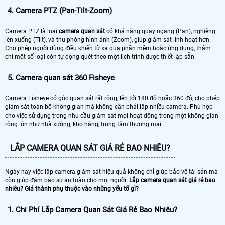
4. Camera PTZ (Pan-Tilt-Zoom)
Camera PTZ là loại
camera quan sát
có khả năng quay ngang (Pan), nghiêng
lên xuống (Tilt), và thu phóng hình ảnh (Zoom), giúp giám sát linh hoạt hơn.
Cho phép người dùng điều khiển từ xa qua phần mềm hoặc ứng dụng, thậm
chí một số loại còn tự động quét theo một lịch trình được thiết lập sẵn.
5. Camera quan sát 360 Fisheye
Camera Fisheye có góc quan sát rất rộng, lên tới 180 độ hoặc 360 độ, cho phép
giám sát toàn bộ không gian mà không cần phải lắp nhiều camera. Phù hợp
cho việc sử dụng trong nhu cầu giám sát mọi hoạt động trong một không gian
rộng lớn như nhà xưởng, kho hàng, trung tâm thương mại.
LẮP CAMERA QUAN SÁT GIÁ RẺ BAO NHIÊU?
Ngày nay việc lắp camera giám sát hiệu quả không chỉ giúp bảo vệ tài sản mà
còn giúp đảm bảo sự an toàn cho mọi người.
Lắp camera quan sát giá rẻ bao
nhiêu? Giá thành phụ thuộc vào những yếu tố gì?
1.
Chi Phí Lắp Camera Quan Sát Giá Rẻ Bao Nhiêu?