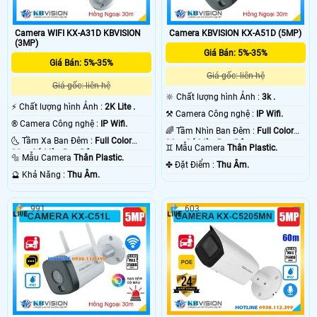
Camera WIFI KX-A31D KBVISION
Camera KBVISION KX-A51D (5MP)
(3MP)
Giá Bán: 5%-35%
Giá Bán: 5%-35%
Giá gốc: liên hệ
Giá gốc: liên hệ
🔆 Chất lượng hình Ảnh :
3k .
️⚡ Chất lượng hình Ảnh :
2K Lite .
⚒ Camera Công nghệ :
IP Wifi.
®️ Camera Công nghệ :
IP Wifi.
🌈 Tầm Nhìn Ban Đêm :
Full Color
🌜 Tầm Xa Ban Đêm :
Full Color
30m Có Màu Ban Ðêm.
♊ Mẫu Camera
Thân Plastic.
30m Có Màu Ban Ðêm.
🔩 Mẫu Camera
Thân Plastic.
️✤ Đặt Điểm :
Thu Âm.
️🔮 Khả Năng :
Thu Âm.
991
603