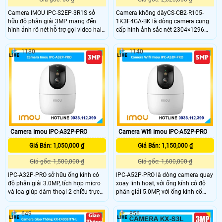
Camera IMOU IPC-S2EP-3R1S sở
Camera không dâyCS-CB2-R105-
hữu độ phân giải 3MP mang đến
1K3F4GA-BK là dòng camera cung
hình ảnh rõ nét hỗ trợ gọi video hai
cấp hình ảnh sắc nét 2304×1296
chiều nhanh chóng. Với khả năng
cùng khả năng kết nối 4G mọi nơi.
quan sát ban đêm sáng rõ tầm nhìn
Hỗ trợ AI phát hiện hình dáng
1180
1140
xa và âm thanh trung thực camera
người,hỗ trợ pin 2000mAh hồng
giúp bạn dễ dàng trò chuyện và
ngoại 8m và đàm thoại hai chiều
kiểm soát an ninh dù ở bất kỳ đâu.
với chất lượng âm thanh cao, khe
Lựa chọn lý tưởng cho gia đình, văn
cắm thẻ nhớ lên đến 512GB camera
phòng và cửa hàng.
phù hợp giám sát linh hoạt mà
không cần Wi-Fi.
Camera Imou IPC-A32P-PRO
Camera Wifi Imou IPC-A52P-PRO
Giá Bán: 1,050,000 ₫
Giá Bán: 1,150,000 ₫
Giá gốc: 1,500,000 ₫
Giá gốc: 1,600,000 ₫
IPC-A32P-PRO sở hữu ống kính có
IPC-A52P-PRO là dòng camera quay
độ phân giải 3.0MP, tích hợp micro
xoay linh hoạt, với ống kính có độ
và loa giúp đàm thoại 2 chiều trực
phân giải 5.0MP, với ống kính cố
tiếp qua camera, có nhiều tính năng
định 3.6mm và gốc nhìn rọng 89°,
thôn minh phát hiện con người, phát
trang bị 4 chế độ ánh sáng ban đêm
649
856
hiện chuyển động, phát hiện âm
thông minh, thích hợp wifi 6, kết hợp