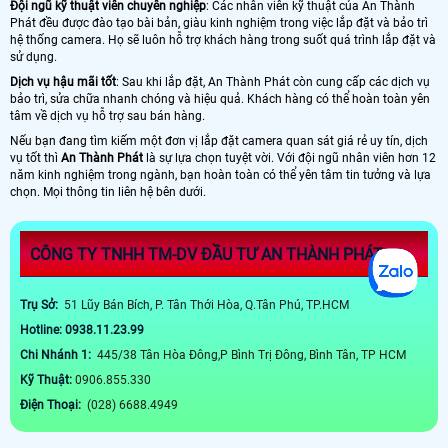
Đội ngũ kỹ thuật viên chuyên nghiệp
: Các nhân viên kỹ thuật của An Thành
Phát đều được đào tạo bài bản, giàu kinh nghiệm trong việc lắp đặt và bảo trì
hệ thống camera. Họ sẽ luôn hỗ trợ khách hàng trong suốt quá trình lắp đặt và
sử dụng.
Dịch vụ hậu mãi tốt
: Sau khi lắp đặt, An Thành Phát còn cung cấp các dịch vụ
bảo trì, sửa chữa nhanh chóng và hiệu quả. Khách hàng có thể hoàn toàn yên
tâm về dịch vụ hỗ trợ sau bán hàng.
Nếu bạn đang tìm kiếm một đơn vị lắp đặt camera quan sát giá rẻ uy tín, dịch
vụ tốt thì
An Thành Phát
là sự lựa chọn tuyệt vời. Với đội ngũ nhân viên hơn 12
năm kinh nghiệm trong ngành, bạn hoàn toàn có thể yên tâm tin tưởng và lựa
chọn. Mọi thông tin liên hệ bên dưới.
CÔNG TY TNHH TM-DV ĐẦU TƯ AN THÀNH PHÁT
Trụ Sở:
51 Lũy Bán Bích, P. Tân Thới Hòa, Q.Tân Phú, TP.HCM
Hotline: 0938.11.23.99
Chi Nhánh 1:
445/38 Tân Hòa Đông,P Bình Trị Đông, Bình Tân, TP HCM
Kỹ Thuật:
0906.855.330
Điện Thoại:
(028) 6688.4949