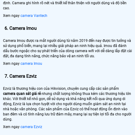
định. Camera ghi hình rõ nét và thiết kế thân thiện với người dùng và độ bền
cao.
Xem ngay
camera Vantech
6.
Camera Imou
Camera Imou được ra mắt người dùng từ năm 2019 đến nay được tin tưởng và
sử dụng phổ biến, mang lại nhiều giải pháp an ninh hiệu quả. Imou đã đánh
dấu bước ngoặc cho sự phát triển của dòng camera wifi với dễ dàng lắp đặt cài
đặt, đa dạng tính năng, chức năng bảo vệ an ninh tối ưu.
Xem ngay
camera Imou
7.
Camera Ezviz
Ezviz là thương hiệu con của Hikvision, chuyên cung cấp các sản phẩm
camera quan sát giá rẻ
nhưng chất lượng không thua kém các thương hiệu lớn
khác. Với thiết kế nhỏ gọn, dễ sử dụng và khả năng kết nối qua ứng dụng di
động, Ezviz là lựa chọn tuyệt vời cho người dùng muốn giám sát an ninh tại
nhà hoặc văn phòng. Các sản phẩm của Ezviz có thể hoạt động ổn định vào
ban đêm và có tính năng lưu trữ đám mây, mang lại sự tiện lợi tối đa cho người
dùng.
Xem ngay
camera Ezviz