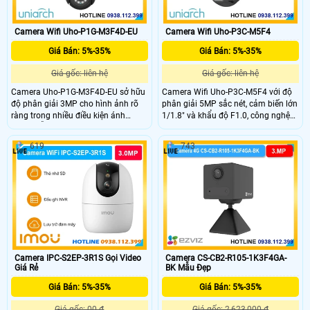
Camera Wifi Uho-P1G-M3F4D-EU
Camera Wifi Uho-P3C-M5F4
Giá Bán: 5%-35%
Giá Bán: 5%-35%
Giá gốc: liên hệ
Giá gốc: liên hệ
Camera Uho-P1G-M3F4D-EU sở hữu
Camera Wifi Uho-P3C-M5F4 với độ
độ phân giải 3MP cho hình ảnh rõ
phân giải 5MP sắc nét, cảm biến lớn
ràng trong nhiều điều kiện ánh
1/1.8" và khẩu độ F1.0, công nghệ
sáng. Hỗ trợ hồng ngoại và đèn ánh
ColorHunter kết hợp Wise ISP giúp
sáng ấm tầm xa 30m giúp quan sát
ghi hình màu 24/7 ngay cả trong
619
743
ban đêm hiệu quả. Tích hợp đàm
điều kiện thiếu sáng. Hỗ trợ đèn ánh
thoại hai chiều và cảnh báo thông
sáng ấm tầm xa 30m cùng đàm
minh nâng cao an ninh.
thoại hai chiều tiện lợi.
Camera IPC-S2EP-3R1S Gọi Video
Camera CS-CB2-R105-1K3F4GA-
Giá Rẻ
BK Mẫu Đẹp
Giá Bán: 5%-35%
Giá Bán: 5%-35%
Giá gốc: 00 ₫
Giá gốc: 2,623,000 ₫