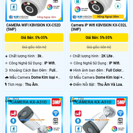
CAMERA WIFI KBVISION KX-C52D
Camera IP Wifi KBVISION KX-C32L
(5MP)
(3MP)
Giá Bán: 5%-35%
Giá Bán: 5%-35%
Giá gốc: liên hệ
Giá gốc: liên hệ
☀️ Chất lượng hình :
3k .
️⚡ Chất lượng hình :
2K Lite .
⚛️ Công Nghệ Sử Dụng :
IP Wifi.
⚛️ Công Nghệ Sử Dụng :
IP Wifi.
🌛 Khoảng Cách Ban Đêm :
Full
❃ Hình ảnh ban đêm :
Full Color
Color 30m Có Màu Ban Ðêm.
30m Có Màu Ban Ðêm.
🌧️ Mẫu Camera
Dome Kim loại +
🎲 Mẫu Camera
Dome Kim loại +
Nhựa.
Nhựa.
️🎙 Tích Hợp :
Thu Âm.
️✤ Điểm Nỗi Bật :
Thu Âm Và Loa.
923
720