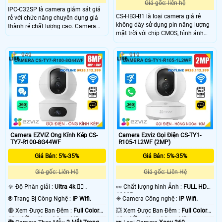
Giá gốc: liên hệ
IPC-C32SP là camera giám sát giá
CS-HB3-B1 là loại camera giá rẻ
rẻ với chức năng chuyên dụng giá
không dây sử dụng pin năng lượng
thành rẻ chất lượng cao. Camera
mặt trời với chip CMOS, hình ảnh
không dây này đi kèm công nghệ
sinh động và khả năng xem ban
nổi bật và tích hợp mic và loa, cho
đêm với hồng ngoại 15m có hỗ trợ
phép hỗ trợ đàm thoại hai chiều, tạo
949
919
màu ban đêm. Độ phân giải 3.0 MP
sự linh hoạt và tiện dụng cho người
và tích hợp công nghệ nhận biết
dùng.
người giúp cho hình ảnh luôn chất
lượng, đàm thoại 2 chiều chống chịu
được mọi thời tiết tấm pin sử dụng
lên đến 120 ngày (5200 mAh) .
Camera EZVIZ Ống Kính Kép CS-
Camera Ezviz Gọi Điện CS-TY1-
TY7-R100-8G44WF
R105-1L2WF (2MP)
Giá Bán: 5%-35%
Giá Bán: 5%-35%
Giá gốc: Liên Hệ
Giá gốc: Liên Hệ
🔆 Độ Phân giải :
Ultra 4k 👍🏾 .
️👀 Chất lượng hình Ảnh :
FULL HD
1080P .
®️ Trang Bị Công Nghệ :
IP Wifi.
✳️ Camera Công nghệ :
IP Wifi.
🔴 Xem Được Ban Đêm :
Full Color
💥 Xem Được Ban Đêm :
Full Color
10m Hồng Ngoại Smart IR.
10m Hồng Ngoại Smart IR.