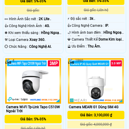
Giá Bán: 5%-35%
Giá Bán: 5%-35%
Giá gốc: Liên hệ
Giá gốc:
️⚡ Độ sắc nét :
3k .
️👀 Hình Ảnh Sắc nét :
2K Lite .
👍 Công Nghệ Camera :
IP.
👍 Công Nghệ Hình Ảnh :
4G.
🌙 Hình ảnh ban đêm :
Hồng Ngoại
❃ Khi xem thiếu sáng :
Hồng Ngoại
10m Hồng Ngoại SMD.
10m Starlight.
💎 Camera Thiết Kế
Dome Kim loại
⚒ Loại Camera
Xoay 360.
+ Nhựa.
️🔮 Ưu Điểm :
Thu Âm.
️💮 Chức Năng :
Công Nghệ AI.
4
1860
Camera MEARI G1 Dùng SIM 4G
Camera Wi-Fi Tp-Link Tapo C510W
Ngoài Trời
Giá Bán: 3,100,000 ₫
Giá Bán: 5%-35%
Giá gốc: 4,000,000 ₫
Giá gốc: Liên hệ