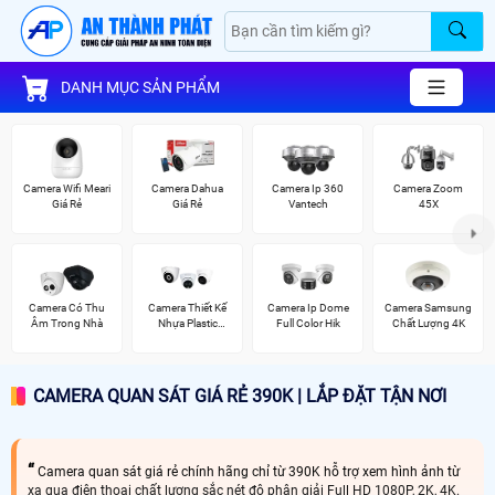
DANH MỤC SẢN PHẨM
Camera Wifi Meari
Camera Dahua
Camera Ip 360
Camera Zoom
Giá Rẻ
Giá Rẻ
Vantech
45X
Camera Có Thu
Camera Thiết Kế
Camera Ip Dome
Camera Samsung
Âm Trong Nhà
Nhựa Plastic
Full Color Hik
Chất Lượng 4K
Kbvision
CAMERA QUAN SÁT GIÁ RẺ 390K | LẮP ĐẶT TẬN NƠI
Camera quan sát giá rẻ chính hãng chỉ từ 390K hỗ trợ xem hình ảnh từ
xa qua điện thoại chất lượng sắc nét độ phân giải Full HD 1080P, 2K, 4K.