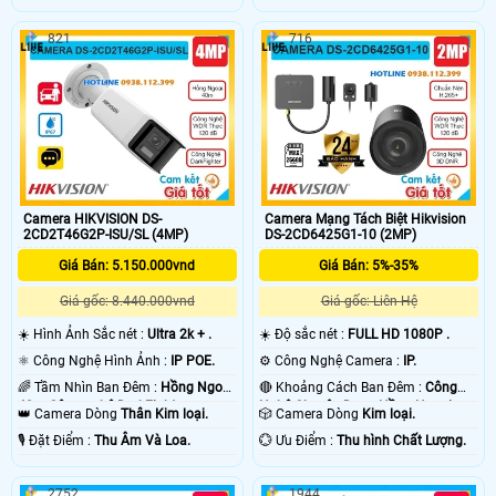
821
716
Camera HIKVISION DS-
Camera Mạng Tách Biệt Hikvision
2CD2T46G2P-ISU/SL (4MP)
DS-2CD6425G1-10 (2MP)
Giá Bán: 5.150.000vnd
Giá Bán: 5%-35%
Giá gốc: 8.440.000vnd
Giá gốc: Liên Hệ
☀️ Hình Ảnh Sắc nét :
Ultra 2k + .
☀️ Độ sắc nét :
FULL HD 1080P .
⚛️ Công Nghệ Hình Ảnh :
IP POE.
⚙ Công Nghệ Camera :
IP.
🌈 Tầm Nhìn Ban Đêm :
Hồng Ngoại
🔴 Khoảng Cách Ban Đêm :
Công
40m Công nghệ DarkFighter.
Nghệ Chuyên Dụng Hồng Ngoại
👑 Camera Dòng
Thân Kim loại.
🎲 Camera Dòng
Kim loại.
Smart IR.
️🎙 Đặt Điểm :
Thu Âm Và Loa.
️💮 Ưu Điểm :
Thu hình Chất Lượng.
2752
1944