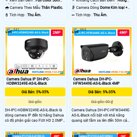
🔅 Xem ban đêm :
Full Color 50m
🔅 Khoảng Cách Ban Đêm :
Hồng
Có Màu Ban Ðêm.
Ngoại 80m Hồng Ngoại SMD.
🌧️ Camera Theo Mẫu
Thân Plastic.
🗜️ Camera Dòng
Dome Kim loại +
Nhựa.
️👮 Tích Hợp :
Thu Âm.
️↭ Tích Hợp :
Thu Âm.
341
464
Camera Dahua IP DH-IPC-
Camera Dahua DH-IPC-
HDBW3249E-AS-IL-Black
HFW3449E-AS-IL-Black 4MP
Giá Bán: 5%-35%
Giá Bán: 5%-35%
Giá gốc:
Giá gốc: 00 ₫
DH-IPC-HDBW3249E-AS-IL-Black là
Camera Dahua DH-IPC-HFW3449E-
dòng camera IP đến từ hãng Dahua
AS-IL-Black nổi bật với khả năng
có độ phân giải cao FUll HD 2.0MP
quang sát tầm xa lên đến 50m cả
mang đến khả năng ghi hình ảnh
ngày và đêm với độ phân giải lên
sắc nét cùng với míc được tích hợp
đến 4MP ghi hình săc nét liên tục.
441
290
sẳn trong cmaera giúp ghi âm
Bên cạnh đó là khả năng chóng