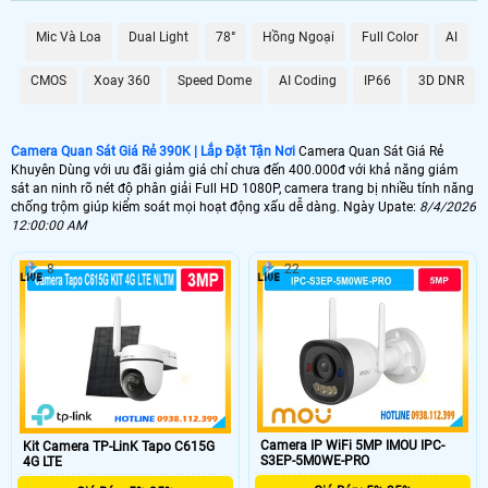
Mic Và Loa
Dual Light
78°
Hồng Ngoại
Full Color
AI
CMOS
Xoay 360
Speed Dome
AI Coding
IP66
3D DNR
Camera Quan Sát Giá Rẻ 390K | Lắp Đặt Tận Nơi
Camera Quan Sát Giá Rẻ
Khuyên Dùng với ưu đãi giảm giá chỉ chưa đến 400.000đ với khả năng giám
'
sát an ninh rõ nét độ phân giải Full HD 1080P, camera trang bị nhiều tính năng
chống trộm giúp kiểm soát mọi hoạt động xấu dễ dàng. Ngày Upate:
8/4/2026
12:00:00 AM
8
22
Camera IP WiFi 5MP IMOU IPC-
Kit Camera TP-LinK Tapo C615G
S3EP-5M0WE-PRO
4G LTE