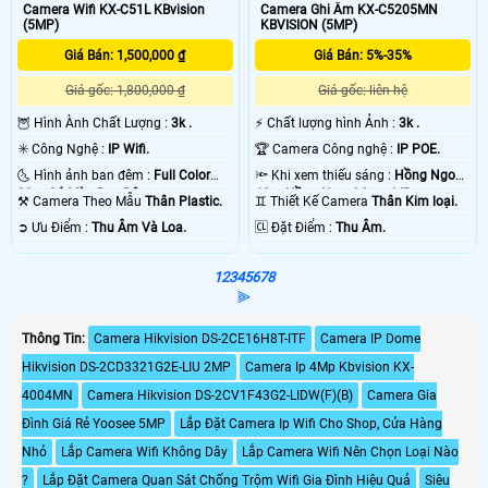
Camera Wifi KX-C51L KBvision
Camera Ghi Âm KX-C5205MN
(5MP)
KBVISION (5MP)
Giá Bán: 1,500,000 ₫
Giá Bán: 5%-35%
Giá gốc: 1,800,000 ₫
Giá gốc: liên hệ
🦉 Hình Ành Chất Lượng :
3k .
️⚡ Chất lượng hình Ảnh :
3k .
✳️ Công Nghệ :
IP Wifi.
🏆 Camera Công nghệ :
IP POE.
🌜 Hình ảnh ban đêm :
Full Color
🔦 Khi xem thiếu sáng :
Hồng Ngoại
30m Có Màu Ban Ðêm.
60m Hồng Ngoại Smart IR.
⚒ Camera Theo Mẫu
Thân Plastic.
♊ Thiết Kế Camera
Thân Kim loại.
️➲ Ưu Điểm :
Thu Âm Và Loa.
️🆑 Đặt Điểm :
Thu Âm.
1
2
3
4
5
6
7
8
⫸
Thông Tin:
Camera Hikvision DS-2CE16H8T-ITF
Camera IP Dome
Hikvision DS-2CD3321G2E-LIU 2MP
Camera Ip 4Mp Kbvision KX-
4004MN
Camera Hikvision DS-2CV1F43G2-LIDW(F)(B)
Camera Gia
Đình Giá Rẻ Yoosee 5MP
Lắp Đặt Camera Ip Wifi Cho Shop, Cửa Hàng
Nhỏ
Lắp Camera Wifi Không Dây
Lắp Camera Wifi Nên Chọn Loại Nào
?
Lắp Đặt Camera Quan Sát Chống Trộm Wifi Gia Đình Hiệu Quả
Siêu