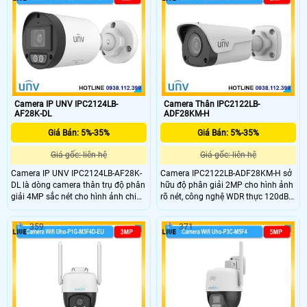
thanh rỏ ràng. Khả năng phát hiện
nước IP67 giúp camera giám sát
người chuẩn sát nhờ AI thông minh
ngoài trời mà không lo mưa nắng
tránh báo động giả giám sát hiệu
bụi bẩn.
quả và bền bỉ
Camera IP UNV IPC2124LB-
Camera Thân IPC2122LB-
AF28K-DL
ADF28KM-H
Giá Bán: 5%-35%
Giá Bán: 5%-35%
Giá gốc: liên hệ
Giá gốc: liên hệ
Camera IP UNV IPC2124LB-AF28K-
Camera IPC2122LB-ADF28KM-H sở
DL là dòng camera thân trụ độ phân
hữu độ phân giải 2MP cho hình ảnh
giải 4MP sắc nét cho hình ảnh chi
rõ nét, công nghệ WDR thực 120dB
tiết cao phù hợp giám sát ngoài trời,
giúp cân bằng ánh sáng hiệu quả
kho bãi và nhà xưởng.Thiết bị tích
trong mọi điều kiện. Hỗ trợ hồng
359
371
hợp công nghệ ánh sáng kép (Dual
ngoại thông minh tầm xa 30m cùng
Light) giúp hiển thị màu ban đêm rõ
micro ghi âm tích hợp, chuẩn nén
ràng kết hợp chuẩn nén Ultra265
Ultra 265 tối ưu băng thông và lưu
tiết kiệm dung lượng lưu trữ hiệu
trữ.
quả.