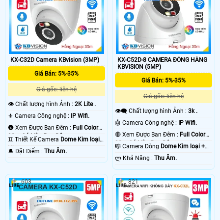
KX-C32D Camera KBvision (3MP)
KX-C52D-8 CAMERA ĐÓNG HÀNG
KBVISION (5MP)
Giá Bán: 5%-35%
Giá Bán: 5%-35%
Giá gốc: liên hệ
Giá gốc: liên hệ
👁 Chất lượng hình Ảnh :
2K Lite .
👁️‍🗨 Chất lượng hình Ảnh :
3k .
⚜️ Camera Công nghệ :
IP Wifi.
🤖️ Camera Công nghệ :
IP Wifi.
🌚 Xem Được Ban Đêm :
Full Color
🔴 Xem Được Ban Đêm :
Full Color
30m Có Màu Ban Ðêm.
♊ Thiết Kế Camera
Dome Kim loại +
30m Có Màu Ban Ðêm.
🎼️ Camera Dòng
Dome Kim loại +
Nhựa.
️🔔 Đặt Điểm :
Thu Âm.
Nhựa.
️ლ Khả Năng :
Thu Âm.
603
821