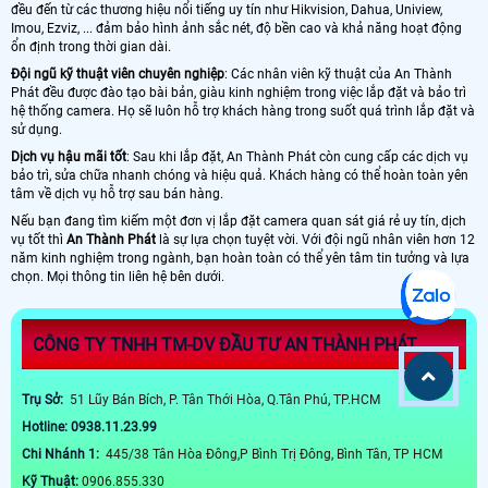
đều đến từ các thương hiệu nổi tiếng uy tín như Hikvision, Dahua, Uniview,
Imou, Ezviz, ... đảm bảo hình ảnh sắc nét, độ bền cao và khả năng hoạt động
ổn định trong thời gian dài.
Đội ngũ kỹ thuật viên chuyên nghiệp
: Các nhân viên kỹ thuật của An Thành
Phát đều được đào tạo bài bản, giàu kinh nghiệm trong việc lắp đặt và bảo trì
hệ thống camera. Họ sẽ luôn hỗ trợ khách hàng trong suốt quá trình lắp đặt và
sử dụng.
Dịch vụ hậu mãi tốt
: Sau khi lắp đặt, An Thành Phát còn cung cấp các dịch vụ
bảo trì, sửa chữa nhanh chóng và hiệu quả. Khách hàng có thể hoàn toàn yên
tâm về dịch vụ hỗ trợ sau bán hàng.
Nếu bạn đang tìm kiếm một đơn vị lắp đặt camera quan sát giá rẻ uy tín, dịch
vụ tốt thì
An Thành Phát
là sự lựa chọn tuyệt vời. Với đội ngũ nhân viên hơn 12
năm kinh nghiệm trong ngành, bạn hoàn toàn có thể yên tâm tin tưởng và lựa
chọn. Mọi thông tin liên hệ bên dưới.
CÔNG TY TNHH TM-DV ĐẦU TƯ AN THÀNH PHÁT
Trụ Sở:
51 Lũy Bán Bích, P. Tân Thới Hòa, Q.Tân Phú, TP.HCM
Hotline: 0938.11.23.99
Chi Nhánh 1:
445/38 Tân Hòa Đông,P Bình Trị Đông, Bình Tân, TP HCM
Kỹ Thuật:
0906.855.330