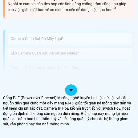
Ngoài ra camera còn tích hợp các tính năng chống trộm cũng như giúp
cho việc giám sát bảo vệ an ninh trở nên dễ dàng hiệu quả hơn.
Camera Quan Sát Có Mấy Loại?
Lắp Camera Quan Sát Giá Rẻ Bao Nhiêu?
Thương Hiệu Camera Quan Sát Nên Dùng
Đơn Vị Lắp Camera Quan Sát Giá Rẻ
Cổng PoE (Power over Ethernet) là công nghệ truyền tín hiệu dữ liệu và cấp
Như bạn đã biết camera quan sát là một trong những giải pháp giúp đảm bảo
nguồn điện qua cùng một dây mạng RJ45, giúp tối giản hệ thống dây dẫn và
về tài sản cũng như đảm bảo an toàn an ninh, tạo cảm giác yên tâm hơn. Sau
tiết kiệm chi phí lắp đặt. Camera IP PoE kết nối trực tiếp với switch PoE, hoạt
đây là các lựa chọn camera giá rẻ chỉ từ 399K đầy đủ các loại như camera wifi,
động ổn định mà không cần nguồn điện riêng. Giải pháp này mang lại hiệu
canera IP, bộ camera có đầu ghi đáp ứng cho tất cả nhu cầu quan sát của quý
quả cao, đảm bảo tính thẩm mỹ và dễ dàng quản lý cho các hệ thống giám
khách hàng luôn ạ. ^^
sát, văn phòng hay tòa nhà thông minh.