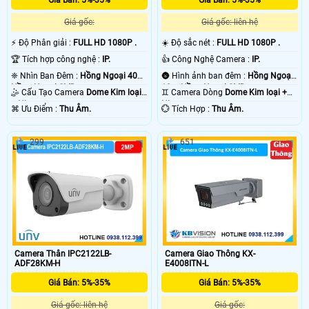
Giá gốc:
Giá gốc: liên hệ
️⚡ Độ Phân giải :
FULL HD 1080P .
☀️ Độ sắc nét :
FULL HD 1080P .
🏆 Tích hợp công nghệ :
IP.
👍 Công Nghệ Camera :
IP.
❈ Nhìn Ban Đêm :
Hồng Ngoại 40m
🌚 Hình ảnh ban đêm :
Hồng Ngoại
Hồng Ngoại SMD.
10m Hồng Ngoại SMD.
🤹 Cấu Tạo Camera
Dome Kim loại
♊ Camera Dòng
Dome Kim loại +
+ Nhựa.
Nhựa.
️⌘ Ưu Điểm :
Thu Âm.
️💮 Tích Hợp :
Thu Âm.
299
651
Camera Thân IPC2122LB-
Camera Giao Thông KX-
ADF28KM-H
E4008ITN-L
Giá Bán: 5%-35%
Giá Bán: 5%-35%
Giá gốc: liên hệ
Giá gốc: