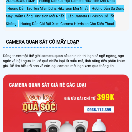
2CD3043G0-I 4MP
Hướng Dẫn Cài Đặt Camera Hikvision Mới Nhất
Hướng Dẫn Tạo Tên Miền Ddns Hikvision Mới Nhất
Hướng Dẫn Sử Dụng
Máy Chấm Công Hikvision Mới Nhất
Lắp Camera Hikvision Có Tốt
Không
Hướng Dẫn Cài Đặt Xem Camera Hikvision Cho Điện Thoại
CAMERA QUAN SÁT CÓ MẤY LOẠI?
Đứng trước một thế giới
camera quan sát
an ninh thì bạn sẽ ngỡ ngàng, ngơ
ngác và bật ngửa khi có quá nhiều loại từ mẫu mã, tính năng đến phân khúc
giá. Để tìm hiểu rõ hơn về các loại camera mời bạn xem qua thông tin.