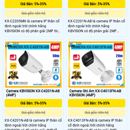
Giá Bán: 5%-35%
Giá Bán: 5%-35%
Giá gốc: liên hệ
Giá gốc: liên hệ
KX-C2205MN là camera IP thân cố
KX-C2201N-AB là camera IP thân cố
định ngoài trời chính hãng
định ngoài trời chính hãng
KBVISION có độ phân giải 2MP tích
KBVISION có độ phân giải 2MP
hợp hồng ngoại ban đêm lên đến
cùng tầm nhìn hồng ngoại lên đến
60m. Camera hỗ trợ khe cắm thẻ
50m. Camera hỗ trợ khe cắm thẻ
569
546
nhớ tối đa 256GB, có micro ghi âm,
nhớ tối đa 256GB, tích hợp micro ghi
phân biệt được người và xe, cấp
âm và tính năng phân biệt người và
nguồn qua POE tiện lợi. Với vỏ kim
xe thông minh. Với thiết kế vỏ kim
loại chuẩn IP67 chống nước bụi
loại chuẩn IP67 chống nước, hỗ trợ
bẩn, camera KX-C2205MN là lựa
POE, camera giá rẻ phù hợp cho
chọn giá rẻ bền bỉ cho nhu cầu giám
nhiều nhu cầu giám sát an ninh
sát an ninh ngoài trời hiệu quả.
hiệu quả.
Camera KBVISION KX-C4201N-AB
Camera Ghi Âm KX-C4013FN-AB
(4MP)
KBVISION (4MP)
Giá Bán: 5%-35%
Giá Bán: 5%-35%
Giá gốc: liên hệ
Giá gốc: liên hệ
KX-C4201N-AB là camera IP thân cố
KX-C4013FN-AB là camera IP thân
định ngoài trời chính hãng
cố định ngoài trời chính hãng