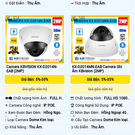
️💠 Đặt Điểm :
Thu Âm.
️⇝ Tích Hợp :
Thu Âm.
514
540
Camera KBVISION KX-D2014N-
KX-D2014MN-EAB Camera Ghi
EAB (2MP)
Âm KBvision (2MP)
Giá Bán: 5%-35%
Giá Bán: 5%-35%
Giá gốc: liên hệ
Giá gốc: liên hệ
👁️‍🗨 Chất lượng hình Ảnh :
FULL HD
🦉 Chất lượng hình :
FULL HD 1080P
1080P .
.
⚜️ Camera Công nghệ :
IP POE.
🏆 Công Nghệ Sử Dụng :
IP POE.
⭐ Xem Được Ban Đêm :
Hồng Ngoại
💥 Nhìn Ban Đêm :
Hồng Ngoại 40m
50m Hồng Ngoại Smart IR.
Hồng Ngoại Smart IR.
↕️ Loại Camera
Dome Kim loại.
💢 Cấu Tạo Camera
Dome Kim loại.
️ლ Khả Năng :
Thu Âm.
️➲ Ưu Điểm :
Thu Âm.