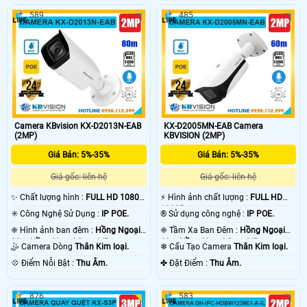
589
485
Camera KBvision KX-D2013N-EAB
KX-D2005MN-EAB Camera
(2MP)
KBVISION (2MP)
Giá Bán: 5%-35%
Giá Bán: 5%-35%
Giá gốc: liên hệ
Giá gốc: liên hệ
✨ Chất lượng hình :
FULL HD 1080P
️⚡ Hình ảnh chất lượng :
FULL HD
.
1080P .
✳️ Công Nghệ Sử Dụng :
IP POE.
®️ Sử dụng công nghệ :
IP POE.
❈ Hình ảnh ban đêm :
Hồng Ngoại
❈ Tầm Xa Ban Đêm :
Hồng Ngoại
80m Hồng Ngoại Smart IR.
60m Hồng Ngoại Smart IR.
🤹 Camera Dòng
Thân Kim loại.
❄ Cấu Tạo Camera
Thân Kim loại.
️💠 Điểm Nỗi Bật :
Thu Âm.
️✤ Đặt Điểm :
Thu Âm.
876
583