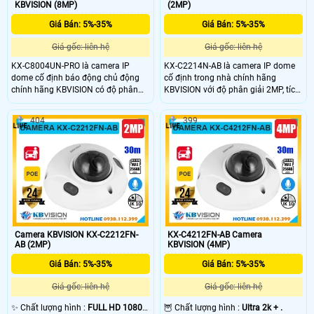
KBVISION (8MP)
(2MP)
Giá Bán: 5%-35%
Giá Bán: 5%-35%
Giá gốc: liên hệ
Giá gốc: liên hệ
KX-C8004UN-PRO là camera IP
KX-C2214N-AB là camera IP dome
dome cố định báo động chủ động
cố định trong nhà chính hãng
chính hãng KBVISION có độ phân
KBVISION với độ phân giải 2MP, tích
giải 8MP sắc nét cùng khả năng
hợp hồng ngoại tầm nhìn xa ban
quan sát ban đêm Full Color với
đêm lên đến 50m. Camera hỗ trợ
404
399
tầm hồng ngoại lên đến 30m.
mic ghi âm, khe cắm thẻ nhớ tối đa
Camera hỗ trợ đàm thoại 2 chiều,
256GB, tính năng phân biệt người và
khe cắm thẻ nhớ lên đến 512GB,
xe, chuẩn POE tiện lợi. Đây là lựa
chuẩn chống nước IP67 và tích hợp
chọn lý tưởng với mức giá rẻ, phù
POE tiện lợi. Đây là giải pháp an
hợp lắp đặt giám sát trong nhà.
ninh chất lượng cao với mức giá rẻ,
phù hợp cho gia đình và cửa hàng.
Camera KBVISION KX-C2212FN-
KX-C4212FN-AB Camera
AB (2MP)
KBVISION (4MP)
Giá Bán: 5%-35%
Giá Bán: 5%-35%
Giá gốc: liên hệ
Giá gốc: liên hệ
✨ Chất lượng hình :
FULL HD 1080P
🦉 Chất lượng hình :
Ultra 2k + .