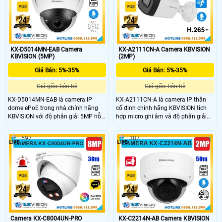
hàng
chống nước IP67, đây là lựa chọn
camera ngoài trời giá rẻ giám sát an
ninh hiệu quả.
KX-D5014MN-EAB Camera
KX-A2111CN-A Camera KBVISION
KBVISION (5MP)
(2MP)
Giá Bán: 5%-35%
Giá Bán: 5%-35%
Giá gốc: liên hệ
Giá gốc: liên hệ
KX-D5014MN-EAB là camera IP
KX-A2111CN-A là camera IP thân
dome ePoE trong nhà chính hãng
cố định chính hãng KBVISION tích
KBVISION với độ phân giải 5MP hỗ
hợp micro ghi âm và độ phân giải
trợ ghi âm và hồng ngoại ban đêm
2MP cho hình ảnh rõ nét. Camera
lên đến 40m. Camera tích hợp khe
hỗ trợ hồng ngoại ban đêm lên đến
597
387
cắm thẻ nhớ lên đến 512GB, công
30m, tính năng phát hiện người, đạt
nghệ AI phát hiện thông minh,
chuẩn chống nước IP67 và cấp
chuẩn chống nước IP67 và chống
nguồn qua POE tiện lợi. Đây là lựa
va đập IK10. Đây là lựa chọn
chọn lắp đặt ngoài trời hiệu quả giá
camera giá rẻ, chất lượng cao, phù
rẻ, phù hợp cho mọi gia đình, cửa
hợp lắp đặt trong nhiều không gian
hàng, hoặc văn phòng.
giám sát an ninh hiệu quả.
Camera KX-C8004UN-PRO
KX-C2214N-AB Camera KBVISION