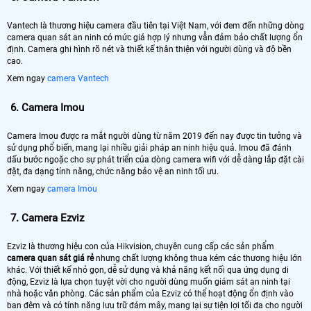
Vantech là thương hiệu camera đầu tiên tại Việt Nam, với đem đến những dòng
camera quan sát an ninh có mức giá hợp lý nhưng vẫn đảm bảo chất lượng ổn
định. Camera ghi hình rõ nét và thiết kế thân thiện với người dùng và độ bền
cao.
Xem ngay
camera Vantech
6.
Camera Imou
Camera Imou được ra mắt người dùng từ năm 2019 đến nay được tin tưởng và
sử dụng phổ biến, mang lại nhiều giải pháp an ninh hiệu quả. Imou đã đánh
dấu bước ngoặc cho sự phát triển của dòng camera wifi với dễ dàng lắp đặt cài
đặt, đa dạng tính năng, chức năng bảo vệ an ninh tối ưu.
Xem ngay
camera Imou
7.
Camera Ezviz
Ezviz là thương hiệu con của Hikvision, chuyên cung cấp các sản phẩm
camera quan sát giá rẻ
nhưng chất lượng không thua kém các thương hiệu lớn
khác. Với thiết kế nhỏ gọn, dễ sử dụng và khả năng kết nối qua ứng dụng di
động, Ezviz là lựa chọn tuyệt vời cho người dùng muốn giám sát an ninh tại
nhà hoặc văn phòng. Các sản phẩm của Ezviz có thể hoạt động ổn định vào
ban đêm và có tính năng lưu trữ đám mây, mang lại sự tiện lợi tối đa cho người