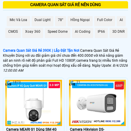
CAMERA QUAN SÁT GIÁ RẺ NÊN DÙNG
Mic Và Loa
Dual Light
78°
Hồng Ngoại
Full Color
AI
CMOS
Xoay 360
Speed Dome
AI Coding
IP66
3D DNR
'
Camera Quan Sát Giá Rẻ 390K | Lắp Đặt Tận Nơi
Camera Quan Sát Giá Rẻ
Khuyên Dùng với ưu đãi giảm giá chỉ chưa đến 400.000đ với khả năng giám
sát an ninh rõ nét độ phân giải Full HD 1080P, camera trang bị nhiều tính năng
chống trộm giúp kiểm soát mọi hoạt động xấu dễ dàng. Ngày Upate:
8/4/2026
12:00:00 AM
1873
21
Camera MEARI G1 Dùng SIM 4G
Camera Hikvision DS-