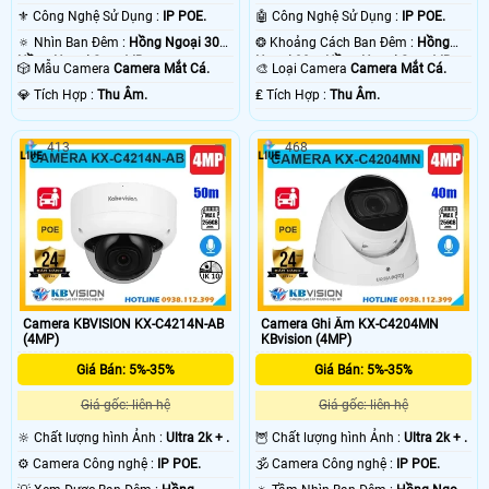
.
⚜️ Công Nghệ Sử Dụng :
IP POE.
🤖️ Công Nghệ Sử Dụng :
IP POE.
🔅 Nhìn Ban Đêm :
Hồng Ngoại 30m
❂ Khoảng Cách Ban Đêm :
Hồng
Hồng Ngoại Smart IR.
Ngoại 30m Hồng Ngoại Smart IR.
🎲 Mẫu Camera
Camera Mắt Cá.
🎨 Loại Camera
Camera Mắt Cá.
️💎 Tích Hợp :
Thu Âm.
️₤ Tích Hợp :
Thu Âm.
413
468
Camera KBVISION KX-C4214N-AB
Camera Ghi Âm KX-C4204MN
(4MP)
KBvision (4MP)
Giá Bán: 5%-35%
Giá Bán: 5%-35%
Giá gốc: liên hệ
Giá gốc: liên hệ
🔆 Chất lượng hình Ảnh :
Ultra 2k + .
🦉 Chất lượng hình Ảnh :
Ultra 2k + .
⚙ Camera Công nghệ :
IP POE.
🕉️ Camera Công nghệ :
IP POE.