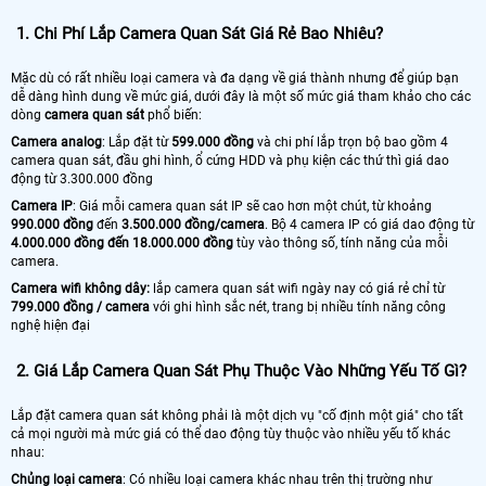
1.
Chi Phí Lắp Camera Quan Sát Giá Rẻ Bao Nhiêu?
Mặc dù có rất nhiều loại camera và đa dạng về giá thành nhưng để giúp bạn
dễ dàng hình dung về mức giá, dưới đây là một số mức giá tham khảo cho các
dòng
camera quan sát
phổ biến:
Camera analog
: Lắp đặt từ
599.000 đồng
và chi phí lắp trọn bộ bao gồm 4
camera quan sát, đầu ghi hình, ổ cứng HDD và phụ kiện các thứ thì giá dao
động từ 3.300.000 đồng
Camera IP
: Giá mỗi camera quan sát IP sẽ cao hơn một chút, từ khoảng
990.000 đồng
đến
3.500.000 đồng/camera
. Bộ 4 camera IP có giá dao động từ
4.000.000 đồng đến 18.000.000 đồng
tùy vào thông số, tính năng của mỗi
camera.
Camera wifi không dây:
lắp camera quan sát wifi ngày nay có giá rẻ chỉ từ
799.000 đồng / camera
với ghi hình sắc nét, trang bị nhiều tính năng công
nghệ hiện đại
2.
Giá Lắp Camera Quan Sát Phụ Thuộc Vào Những Yếu Tố Gì?
Lắp đặt camera quan sát không phải là một dịch vụ "cố định một giá" cho tất
cả mọi người mà mức giá có thể dao động tùy thuộc vào nhiều yếu tố khác
nhau:
Chủng loại camera
: Có nhiều loại camera khác nhau trên thị trường như