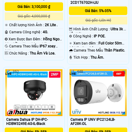
2CD1T67G2H-LIU
Giá Bán: 3,100,000 ₫
Giá Bán: 5%-35%
Giá gốc: 4,000,000 ₫
Giá gốc: Liên Hệ
🔆 Chất lượng hình Ảnh :
2K Lite .
🦉 Hình Ành Chất Lượng :
Ultra 3k +
🤖️ Camera Công nghệ :
4G.
Sắc Nét .
⚙ Công Nghệ :
IP POE.
✪ Xem Được Ban Đêm :
Hồng Ngoại
🔅 Xem ban đêm :
Full Color 50m
30m Hồng Ngoại Smart IR.
💦 Camera Theo Mẫu
IP67 xoay
Có Màu Ban Ðêm.
🌧️ Camera Theo Mẫu
Thân Plastic.
360.
️🆑 Chức Năng :
Thu Âm Và Loa.
️👮 Tích Hợp :
Thu Âm.
352
448
Camera Dahua IP DH-IPC-
Camera IP UNV IPC2124LB-
HDBW3249E-AS-IL-Black
AF28K-DL
Giá Bán: 5%-35%
Giá Bán: 5%-35%