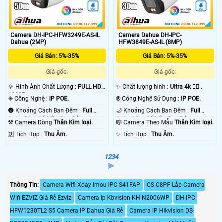
Camera DH-IPC-HFW3249E-AS-IL
Camera Dahua DH-IPC-
Dahua (2MP)
HFW3849E-AS-IL (8MP)
Giá Bán: 5%-35%
Giá Bán: 5%-35%
Giá gốc:
Giá gốc:
🔆 Hình Ành Chất Lượng :
FULL HD
✨ Chất lượng hình :
Ultra 4k 👍🏾 .
1080P .
✳️ Công Nghệ :
IP POE.
®️ Công Nghệ Sử Dụng :
IP POE.
🌚 Khoảng Cách Ban Đêm :
Full
🌙 Khoảng Cách Ban Đêm :
Full
Color 50m Có Màu Ban Ðêm.
Color 30m Có Màu Ban Ðêm.
⚒ Camera Dòng
Thân Kim loại.
🎼️ Camera Theo Mẫu
Thân Kim loại.
️🆑 Tích Hợp :
Thu Âm.
️✨ Tích Hợp :
Thu Âm.
1
2
3
4
⫸
Thông Tin:
Camera Wifi Xoay Imou IPC-S41FAP
CS-C8PF Lắp Camera
Wifi EZVIZ Giá Rẻ Ezviz
Camera Ip Kbvision KH-N2006WP
DH-IPC-
HFW1230TL2-S5 Camera IP Dahua Giá Rẻ
Camera IP Hikvision DS-