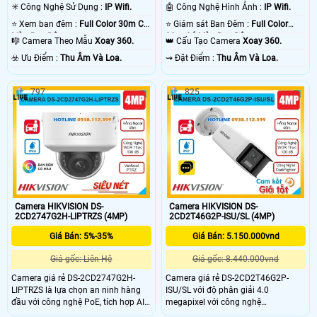
✳️ Công Nghệ Sử Dụng :
IP Wifi.
🤖️ Công Nghệ Hình Ảnh :
IP Wifi.
⭐ Xem ban đêm :
Full Color 30m Có
⭐ Giám sát Ban Đêm :
Full Color
Màu Ban Ðêm.
30m Có Màu Ban Ðêm.
🎼️ Camera Theo Mẫu
Xoay 360.
👑 Cấu Tạo Camera
Xoay 360.
️☣️ Ưu Điểm :
Thu Âm Và Loa.
️⇝ Đặt Điểm :
Thu Âm Và Loa.
797
825
Camera HIKVISION DS-
Camera HIKVISION DS-
2CD2747G2H-LIPTRZS (4MP)
2CD2T46G2P-ISU/SL (4MP)
Giá Bán: 5%-35%
Giá Bán: 5.150.000vnd
Giá gốc: Liên Hệ
Giá gốc: 8.440.000vnd
Camera giá rẻ DS-2CD2747G2H-
Camera giá rẻ DS-2CD2T46G2P-
LIPTRZS là lựa chọn an ninh hàng
ISU/SL với độ phân giải 4.0
đầu với công nghệ PoE, tích hợp AI
megapixel với công nghệ
thông minh quan sát ban đêm màu
DarkFighter DWDR 120db giúp