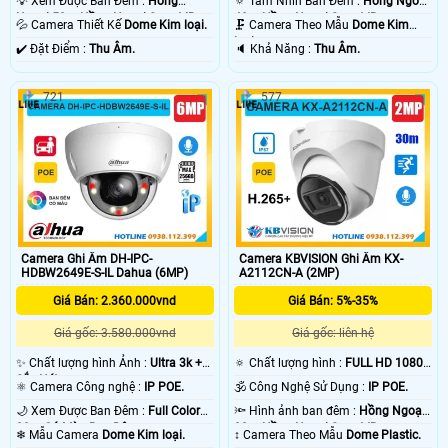
💡 Xem Được Ban Đêm :
Hồng
🔅 Tầm Nhìn Ban Đêm :
Hồng Ngoại
Ngoại 50m Hồng Ngoại Smart IR.
40m Hồng Ngoại Smart IR.
💦 Camera Thiết Kế
Dome Kim loại.
🗜️ Camera Theo Mẫu
Dome Kim
loại.
️✔️ Đặt Điểm :
Thu Âm.
️🔈 Khả Năng :
Thu Âm.
721
577
Camera Ghi Âm DH-IPC-
Camera KBVISION Ghi Âm KX-
HDBW2649E-S-IL Dahua (6MP)
A2112CN-A (2MP)
Giá Bán: 2.360.000vnd
Giá Bán: 5%-35%
Giá gốc: 3.580.000vnd
Giá gốc: liên hệ
✨ Chất lượng hình Ảnh :
Ultra 3k +
🔅 Chất lượng hình :
FULL HD 1080P
Sắc Nét .
.
⚛️ Camera Công nghệ :
IP POE.
🕉️ Công Nghệ Sử Dụng :
IP POE.
🌙 Xem Được Ban Đêm :
Full Color
🔦 Hình ảnh ban đêm :
Hồng Ngoại
30m Có Màu Ban Ðêm.
30m Hồng Ngoại Smart IR.
❄ Mẫu Camera
Dome Kim loại.
↕️ Camera Theo Mẫu
Dome Plastic.