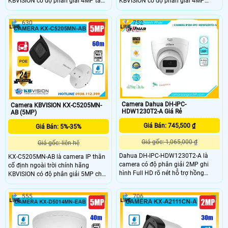
KBVISION có độ phân giải 4MP tầm
KBVISION có độ phân giải 4MP
nhìn hồng ngoại lên đến 50m.
cùng tầm hồng ngoại ban đêm lên
Camera hỗ trợ khe cắm thẻ nhớ tối
đến 20m. Camera tích hợp khe cắm
630
752
đa 256GB, tích hợp micro ghi âm và
thẻ nhớ lên đến 256GB, micro ghi
khả năng phân biệt người và xe
âm, công nghệ phân biệt người và
thông minh. Với thiết kế vỏ kim loại
xe, hỗ trợ POE tiện lợi. Với thiết kế vỏ
chuẩn IP67, hỗ trợ POE đây là lựa
kim loại chắc chắn, đạt chuẩn
chọn giá rẻ phù hợp cho mọi nhu
chống nước IP67 camera KX-
cầu giám sát an ninh hiệu quả
C4013FN-AB là lựa chọn giá rẻ đầy
ngoài trời và trong nhà.
đủ tính năng cho an ninh ngoài trời.
Camera Dahua DH-IPC-
Camera KBVISION KX-C5205MN-
HDW1230T2-A Giá Rẻ
AB (5MP)
Giá Bán: 745,500 ₫
Giá Bán: 5%-35%
Giá gốc: 1,065,000 ₫
Giá gốc: liên hệ
Dahua DH-IPC-HDW1230T2-A là
KX-C5205MN-AB là camera IP thân
camera có độ phân giải 2MP ghi
cố định ngoài trời chính hãng
hình Full HD rõ nét hỗ trợ hồng
KBVISION có độ phân giải 5MP cho
ngoại 30m giúp quan sát ban đêm
hình ảnh sắc nét và hồng ngoại ban
chi tiết tích hợp mic thu âm tiện
đêm lên đến 60m. Camera hỗ trợ
555
706
theo dõi cả âm thanh cùng khả
khe cắm thẻ nhớ 256GB công nghệ
năng xử lý DWDR chống ngược sáng
phân biệt người và xe thông minh,
và 3DNR giảm nhiễu thích hợp lắp
tích hợp POE giúp dễ dàng lắp đặt.
đặt cho văn phòng gia đình cửa
Với vỏ kim loại bền chắc đạt chuẩn