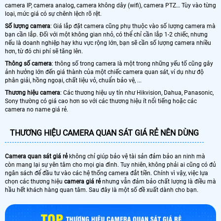
camera IP, camera analog, camera không dây (wifi), camera PTZ… Tùy vào từng
loại, mức giá có sự chênh lệch rõ rệt.
Số lượng camera
: Giá lắp đặt camera cũng phụ thuộc vào số lượng camera mà
bạn cần lắp. Đối với một không gian nhỏ, có thể chỉ cần lắp 1-2 chiếc, nhưng
nếu là doanh nghiệp hay khu vực rộng lớn, bạn sẽ cần số lượng camera nhiều
hơn, từ đó chi phí sẽ tăng lên.
Thông số camera
: thông số trong camera là một trong những yếu tố cũng gây
ảnh hưởng lớn đến giá thành của một chiếc camera quan sát, ví dụ như độ
phân giải, hồng ngoại, chất liệu vỏ, chuẩn bảo vệ, ...
Thương hiệu camera
: Các thương hiệu uy tín như Hikvision, Dahua, Panasonic,
Sony thường có giá cao hơn so với các thương hiệu ít nổi tiếng hoặc các
camera no name giá rẻ.
THƯƠNG HIỆU CAMERA QUAN SÁT GIÁ RẺ NÊN DÙNG
Camera quan sát giá rẻ
không chỉ giúp bảo vệ tài sản đảm bảo an ninh mà
còn mang lại sự yên tâm cho mọi gia đình. Tuy nhiên, không phải ai cũng có đủ
ngân sách để đầu tư vào các hệ thống camera đắt tiền. Chính vì vậy, việc lựa
chọn các thương hiệu
camera giá rẻ
nhưng vẫn đảm bảo chất lượng là điều mà
hầu hết khách hàng quan tâm. Sau đây là một số đề xuất dành cho bạn.