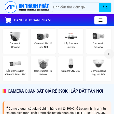
DANH MỤC SẢN PHẨM
Camera Ai
Camera UNV 4K
Lắp Camera
Camera Ip
Uniview
Siêu Nét
Uniview
Uniview
Lắp Camera Ban
Camera Ultra HD
Camera UNV 360
Camera Hồng
Đêm Có Màu UNV
Uniview
Ngoại UMV
CAMERA QUAN SÁT GIÁ RẺ 390K | LẮP ĐẶT TẬN NƠI
Camera quan sát giá rẻ chính hãng chỉ từ 390K hỗ trợ xem hình ảnh từ
xa qua điện thoại chất lượng sắc nét độ phân giải Full HD 1080P, 2K, 4K.