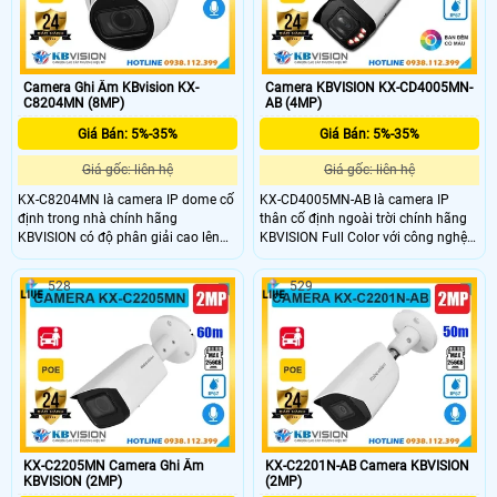
nước bụi bẩn giá rẻ nhưng chất
lựa chọn giá rẻ, bền bỉ và hiệu quả
lượng cho mọi công trình.
cho mọi công trình.
Camera Ghi Âm KBvision KX-
Camera KBVISION KX-CD4005MN-
C8204MN (8MP)
AB (4MP)
Giá Bán: 5%-35%
Giá Bán: 5%-35%
Giá gốc: liên hệ
Giá gốc: liên hệ
KX-C8204MN là camera IP dome cố
KX-CD4005MN-AB là camera IP
định trong nhà chính hãng
thân cố định ngoài trời chính hãng
KBVISION có độ phân giải cao lên
KBVISION Full Color với công nghệ
đến 8MP cho hình ảnh sắc nét.
ánh sáng kép thông minh. Camera
Camera tích hợp hồng ngoại 40m,
có độ phân giải 4MP hỗ trợ hồng
528
529
mic ghi âm, khe cắm thẻ nhớ lên
ngoại ban đêm lên đến 60m, tích
đến 256GB và công nghệ phân biệt
hợp khe cắm thẻ nhớ tối đa 256GB
người, xe thông minh. Hỗ trợ POE,
và khả năng phân biệt người và xe
vỏ kim loại chắc chắn, camera KX-
chính xác. Với vỏ kim loại chắc chắn
C8204MN là lựa chọn giá rẻ, chất
chuẩn IP67, hỗ trợ POE, KX-
lượng cao cho giải pháp giám sát
CD4005MN-AB là lựa chọn camera
an ninh.
giá rẻ, bền bỉ và hiệu quả.
KX-C2205MN Camera Ghi Âm
KX-C2201N-AB Camera KBVISION
KBVISION (2MP)
(2MP)