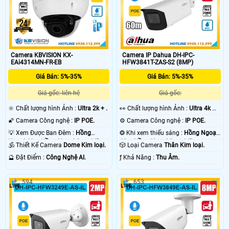
Camera KBVISION KX-
Camera IP Dahua DH-IPC-
EAi4314MN-FR-EB
HFW3841T-ZAS-S2 (8MP)
Giá Bán: 5%-35%
Giá Bán: 5%-35%
Giá gốc: liên hệ
Giá gốc:
🔆 Chất lượng hình Ảnh :
Ultra 2k + .
️👀 Chất lượng hình Ảnh :
Ultra 4k 👍🏾
.
🌠 Camera Công nghệ :
IP POE.
⚙ Camera Công nghệ :
IP POE.
💡 Xem Được Ban Đêm :
Hồng
❂ Khi xem thiếu sáng :
Hồng Ngoại
Ngoại 40m Hồng Ngoại Smart IR.
60m Hồng Ngoại Smart IR.
🕉️ Thiết Kế Camera
Dome Kim loại.
🎲 Loại Camera
Thân Kim loại.
️🔮 Đặt Điểm :
Công Nghệ AI.
️ƒ Khả Năng :
Thu Âm.
594
653