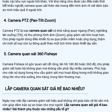
hoặc các khu vực ngoài trời khác. Với khả năng chịu được các điều kiện thời
tiết khắc nghiệt, camera quan sát thân dài mang đến hình ảnh rõ nét đảm bảo
an ninh hiệu quả ở ngoài trời.
4. Camera PTZ (Pan-Tilt-Zoom)
Camera PTZ là loại
camera quan sát
có khả năng quay ngang (Pan), nghiêng
lên xuống (Tilt), và thu phóng hình ảnh (Zoom), giúp giám sát linh hoạt hơn.
Cho phép người dùng điều khiển từ xa qua phần mềm hoặc ứng dụng, thậm
chí một số loại còn tự động quét theo một lịch trình được thiết lập sẵn.
5. Camera quan sát 360 Fisheye
Camera Fisheye có góc quan sát rất rộng, lên tới 180 độ hoặc 360 độ, cho phép
giám sát toàn bộ không gian mà không cần phải lắp nhiều camera. Phù hợp
cho việc sử dụng trong nhu cầu giám sát mọi hoạt động trong một không gian
rộng lớn như nhà xưởng, kho hàng, trung tâm thương mại.
LẮP CAMERA QUAN SÁT GIÁ RẺ BAO NHIÊU?
Ngày nay việc lắp camera giám sát hiệu quả không chỉ giúp bảo vệ tài sản mà
còn giúp đảm bảo sự an toàn cho mọi người.
Lắp camera quan sát giá rẻ bao
nhiêu? Giá thành phụ thuộc vào những yếu tố gì?