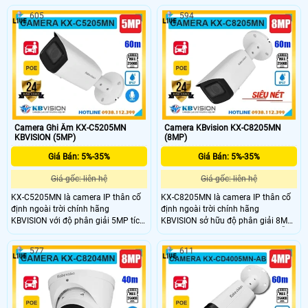
sắc rõ nét nhờ công nghệ ColorVu
chống ngược sáng, mang lại hình
605
594
hình ảnh luôn sáng đẹp dù ở bất kỳ
ảnh sáng đẹp. Cảm biến CMOS với
điều kiện nào. Tính năng nhận diện
công nghệ IP POE cung cấp chất
khuôn mặt và phát hiện
lượng hình ảnh tốt và hỗ trợ đèn
người/phương tiện mang lại sự an
nhấp nháy và báo động âm thanh
tâm. Hồng ngoại 40m cùng chip xử
để cảnh báo kẻ xâm nhập, chuẩn
lý CMOS cho hình ảnh màu đẹp, sắc
IP67 chịu nắng mưa tốt phù hợp lắp
nét, giá rẻ.
đặt ngoài trời.
Camera Ghi Âm KX-C5205MN
Camera KBvision KX-C8205MN
KBVISION (5MP)
(8MP)
Giá Bán: 5%-35%
Giá Bán: 5%-35%
Giá gốc: liên hệ
Giá gốc: liên hệ
KX-C5205MN là camera IP thân cố
KX-C8205MN là camera IP thân cố
định ngoài trời chính hãng
định ngoài trời chính hãng
KBVISION với độ phân giải 5MP tích
KBVISION sở hữu độ phân giải 8MP
hợp hồng ngoại ban đêm lên đến
cho hình ảnh siêu nét. Camera hỗ
60m và khe cắm thẻ nhớ tối đa
trợ hồng ngoại ban đêm lên đến
577
611
256GB. Camera hỗ trợ POE tích hợp
60m, có khe cắm thẻ nhớ tối đa
micro ghi âm và khả năng phân biệt
256GB, tính năng phân biệt người và
người và xe thông minh, phù hợp
xe, cấp nguồn qua POE. Với thiết kế
lắp đặt an ninh hiệu quả. Với thiết
vỏ kim loại chắc chắn đạt chuẩn
kế vỏ kim loại chuẩn IP67 chống
chống nước IP67, KX-C8205MN là