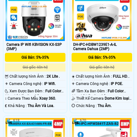
Camera IP Wifi KBVISION KX-S3P
DH-IPC-HDBW1239E1-A-IL
(3MP)
Camera Dahua (2MP)
Giá Bán: 5%-35%
Giá Bán: 5%-35%
Giá gốc: liên hệ
Giá gốc: liên hệ
🦉 Chất lượng hình Ảnh :
2K Lite .
☀️ Chất lượng hình Ảnh :
FULL HD
1080P .
⚜️ Camera Công nghệ :
IP Wifi.
⚜️ Camera Công nghệ :
IP POE.
🌜 Xem Được Ban Đêm :
Full Color
🌈 Tầm Xa Ban Đêm :
Full Color
30m Có Màu Ban Ðêm.
30m Có Màu Ban Ðêm.
↕️ Camera Theo Mẫu
Xoay 360.
🤹 Thiết Kế Camera
Dome Kim loại
+ Nhựa.
️₤ Khả Năng :
Thu Âm Và Loa.
️💮 Chức Năng :
Thu Âm.
618
670