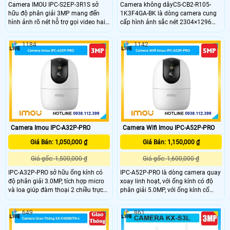
Camera IMOU IPC-S2EP-3R1S sở
Camera không dâyCS-CB2-R105-
hữu độ phân giải 3MP mang đến
1K3F4GA-BK là dòng camera cung
hình ảnh rõ nét hỗ trợ gọi video hai
cấp hình ảnh sắc nét 2304×1296
chiều nhanh chóng. Với khả năng
cùng khả năng kết nối 4G mọi nơi.
quan sát ban đêm sáng rõ tầm nhìn
Hỗ trợ AI phát hiện hình dáng
1184
1142
xa và âm thanh trung thực camera
người,hỗ trợ pin 2000mAh hồng
giúp bạn dễ dàng trò chuyện và
ngoại 8m và đàm thoại hai chiều
kiểm soát an ninh dù ở bất kỳ đâu.
với chất lượng âm thanh cao, khe
Lựa chọn lý tưởng cho gia đình, văn
cắm thẻ nhớ lên đến 512GB camera
phòng và cửa hàng.
phù hợp giám sát linh hoạt mà
không cần Wi-Fi.
Camera Imou IPC-A32P-PRO
Camera Wifi Imou IPC-A52P-PRO
Giá Bán: 1,050,000 ₫
Giá Bán: 1,150,000 ₫
Giá gốc: 1,500,000 ₫
Giá gốc: 1,600,000 ₫
IPC-A32P-PRO sở hữu ống kính có
IPC-A52P-PRO là dòng camera quay
độ phân giải 3.0MP, tích hợp micro
xoay linh hoạt, với ống kính có độ
và loa giúp đàm thoại 2 chiều trực
phân giải 5.0MP, với ống kính cố
tiếp qua camera, có nhiều tính năng
định 3.6mm và gốc nhìn rọng 89°,
thôn minh phát hiện con người, phát
trang bị 4 chế độ ánh sáng ban đêm
649
861
hiện chuyển động, phát hiện âm
thông minh, thích hợp wifi 6, kết hợp
thanh bất tường, nhìn hình ảnh có
cổng LAN, trang bị nhiều tính năng