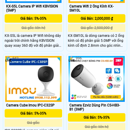
KX-S5L Camera IP Wifi KBVISION
Camera Wifi 2 Ống Kính KX-
(5MP)
SM10L
Giá Bán: 5%-35%
Giá Bán: 2,000,000 ₫
Giá gốc: liên hệ
Giá gốc: 2,500,000 ₫
KX-S5L là camera IP Wifi không dây
KX-SM10L là dòng camera có 2 ống
ngoài trời chính hãng KBVISION
kính có độ phân giải 5.0MP với ống
quay xoay 360 độ với độ phân giải
kính cố định 2.8mm cho góc nhìn
5MP sắc nét. Camera trang bị hồng
rộng 95°, ống kính quay quét 6mm
ngoại 30m, ánh sáng kép full color,
hỗ trợ điều khiển từ xa, tích hợp
942
996
đàm thoại hai chiều, khe cắm thẻ
micro và loa giúp đàm thoại 2 chiều,
nhớ lên đến 256GB và khả năng
trang bị đèn Led giúp nhìn có màu
phân biệt người – xe thông minh.
vào ban đên.
Với chuẩn chống nước IP66 và tính
năng cảnh báo tích hợp, KX-S5L là
lựa chọn giá rẻ hiệu quả giám sát
an ninh ngoài trời.
Camera Cube Imou IPC-C32SP
Camera Ezviz Dùng Pin CS-HB3-
B1 (3MP)
Giá Bán: 5%-35%
Giá Bán: 5%-35%
Giá gốc:
Giá gốc: liên hệ