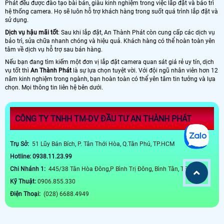
Phát đều được đào tạo bài bản, giàu kinh nghiệm trong việc lắp đặt và bảo trì
hệ thống camera. Họ sẽ luôn hỗ trợ khách hàng trong suốt quá trình lắp đặt và
sử dụng.
Dịch vụ hậu mãi tốt
: Sau khi lắp đặt, An Thành Phát còn cung cấp các dịch vụ
bảo trì, sửa chữa nhanh chóng và hiệu quả. Khách hàng có thể hoàn toàn yên
tâm về dịch vụ hỗ trợ sau bán hàng.
Nếu bạn đang tìm kiếm một đơn vị lắp đặt camera quan sát giá rẻ uy tín, dịch
vụ tốt thì
An Thành Phát
là sự lựa chọn tuyệt vời. Với đội ngũ nhân viên hơn 12
năm kinh nghiệm trong ngành, bạn hoàn toàn có thể yên tâm tin tưởng và lựa
chọn. Mọi thông tin liên hệ bên dưới.
CÔNG TY TNHH TM-DV ĐẦU TƯ AN THÀNH PHÁT
Trụ Sở:
51 Lũy Bán Bích, P. Tân Thới Hòa, Q.Tân Phú, TP.HCM
Hotline: 0938.11.23.99
Chi Nhánh 1:
445/38 Tân Hòa Đông,P Bình Trị Đông, Bình Tân, TP HCM
Kỹ Thuật:
0906.855.330
Điện Thoại:
(028) 6688.4949