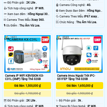
️👀 Độ Phân giải :
2K Lite .
🤖️ Camera Công nghệ :
4G.
👍 Tích hợp công nghệ :
IP Wifi.
✪ Xem Được Ban Đêm :
Hồng Ngoại
🔦 Xem ban đêm :
Hồng Ngoại 30m
30m Hồng Ngoại Smart IR.
💦 Camera Theo Mẫu
IP67 xoay
Starlight.
⛓ Camera Theo Mẫu
Xoay 360.
360.
️🆑 Chức Năng :
Thu Âm Và Loa.
️🎙 Ưu Điểm :
Thu Âm Và Loa.
1431
4849
Camera IP WIFI KBVISION KX-
Camera Imou Ngoài Trời IPC-
C31L (3MP) Tặng Thẻ 32GB
S51FEP Tặng Thẻ 32GB
Giá Bán: 1,500,000 ₫
Giá Bán: 1,650,000 ₫
Giá gốc: 1,700,000 ₫
Giá gốc: 1,900,000 ₫
🦉 Độ Phân giải :
2K Lite .
✨ Độ Phân giải :
3k .
🕉️ Tích hợp công nghệ :
IP Wifi.
⚒ Trang Bị Công Nghệ :
IP Wifi.