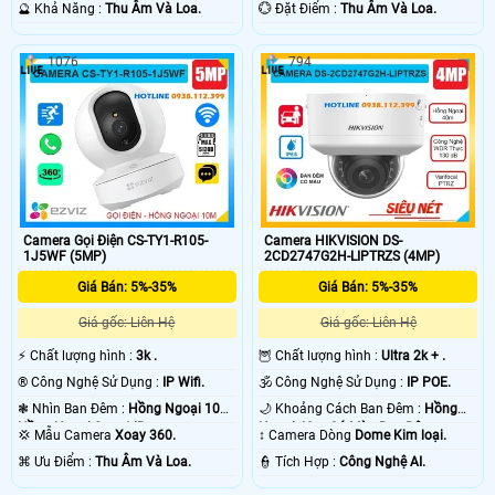
Nhà.
️🔮 Khả Năng :
Thu Âm Và Loa.
️💮 Đặt Điểm :
Thu Âm Và Loa.
1076
794
Camera Gọi Điện CS-TY1-R105-
Camera HIKVISION DS-
1J5WF (5MP)
2CD2747G2H-LIPTRZS (4MP)
Giá Bán: 5%-35%
Giá Bán: 5%-35%
Giá gốc: Liên Hệ
Giá gốc: Liên Hệ
️⚡ Chất lượng hình :
3k .
🦉 Chất lượng hình :
Ultra 2k + .
®️ Công Nghệ Sử Dụng :
IP Wifi.
🕉️ Công Nghệ Sử Dụng :
IP POE.
❃ Nhìn Ban Đêm :
Hồng Ngoại 10m
🌙 Khoảng Cách Ban Đêm :
Hồng
Hồng Ngoại Smart IR.
Ngoại 40m Có Màu Ban Ðêm.
💢 Mẫu Camera
Xoay 360.
↕️ Camera Dòng
Dome Kim loại.
️⌘ Ưu Điểm :
Thu Âm Và Loa.
️👮 Tích Hợp :
Công Nghệ AI.