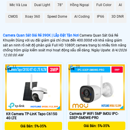
Mic Và Loa
Dual Light
78°
Hồng Ngoại
Full Color
AI
CMOS
Xoay 360
Speed Dome
AI Coding
IP66
3D DNR
Camera Quan Sát Giá Rẻ 390K | Lắp Đặt Tận Nơi
Camera Quan Sát Giá Rẻ
Khuyên Dùng với ưu đãi giảm giá chỉ chưa đến 400.000đ với khả năng giám
sát an ninh rõ nét độ phân giải Full HD 1080P, camera trang bị nhiều tính năng
'
chống trộm giúp kiểm soát mọi hoạt động xấu dễ dàng. Ngày Upate:
8/4/2026
12:00:00 AM
11
23
Camera IP WiFi 5MP IMOU IPC-
Kit Camera TP-LinK Tapo C615G
S3EP-5M0WE-PRO
4G LTE
Giá Bán: 5%-35%
Giá Bán: 5%-35%