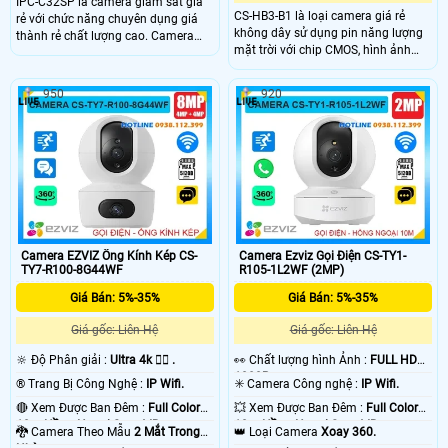
IPC-C32SP là camera giám sát giá
CS-HB3-B1 là loại camera giá rẻ
rẻ với chức năng chuyên dụng giá
không dây sử dụng pin năng lượng
thành rẻ chất lượng cao. Camera
mặt trời với chip CMOS, hình ảnh
không dây này đi kèm công nghệ
sinh động và khả năng xem ban
nổi bật và tích hợp mic và loa, cho
đêm với hồng ngoại 15m có hỗ trợ
phép hỗ trợ đàm thoại hai chiều, tạo
950
920
màu ban đêm. Độ phân giải 3.0 MP
sự linh hoạt và tiện dụng cho người
và tích hợp công nghệ nhận biết
dùng.
người giúp cho hình ảnh luôn chất
lượng, đàm thoại 2 chiều chống chịu
được mọi thời tiết tấm pin sử dụng
lên đến 120 ngày (5200 mAh) .
Camera EZVIZ Ống Kính Kép CS-
Camera Ezviz Gọi Điện CS-TY1-
TY7-R100-8G44WF
R105-1L2WF (2MP)
Giá Bán: 5%-35%
Giá Bán: 5%-35%
Giá gốc: Liên Hệ
Giá gốc: Liên Hệ
🔆 Độ Phân giải :
Ultra 4k 👍🏾 .
️👀 Chất lượng hình Ảnh :
FULL HD
1080P .
®️ Trang Bị Công Nghệ :
IP Wifi.
✳️ Camera Công nghệ :
IP Wifi.
🔴 Xem Được Ban Đêm :
Full Color
💥 Xem Được Ban Đêm :
Full Color
10m Hồng Ngoại Smart IR.
10m Hồng Ngoại Smart IR.
🐉️ Camera Theo Mẫu
2 Mắt Trong
👑 Loại Camera
Xoay 360.