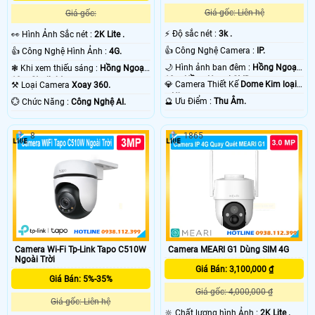
Giá gốc: Liên hệ
Giá gốc:
️⚡ Độ sắc nét :
3k .
️👀 Hình Ảnh Sắc nét :
2K Lite .
👍 Công Nghệ Camera :
IP.
👍 Công Nghệ Hình Ảnh :
4G.
🌙 Hình ảnh ban đêm :
Hồng Ngoại
❃ Khi xem thiếu sáng :
Hồng Ngoại
10m Hồng Ngoại SMD.
10m Starlight.
💎 Camera Thiết Kế
Dome Kim loại
⚒ Loại Camera
Xoay 360.
+ Nhựa.
️🔮 Ưu Điểm :
Thu Âm.
️💮 Chức Năng :
Công Nghệ AI.
8
1865
Camera MEARI G1 Dùng SIM 4G
Camera Wi-Fi Tp-Link Tapo C510W
Ngoài Trời
Giá Bán: 3,100,000 ₫
Giá Bán: 5%-35%
Giá gốc: 4,000,000 ₫
Giá gốc: Liên hệ
🔆 Chất lượng hình Ảnh :
2K Lite .