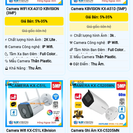
Camera WIFI KX-A31D KBVISION
Camera KBVISION KX-A51D (5MP)
(3MP)
Giá Bán: 5%-35%
Giá Bán: 5%-35%
Giá gốc: liên hệ
Giá gốc: liên hệ
🔆 Chất lượng hình Ảnh :
3k .
️⚡ Chất lượng hình Ảnh :
2K Lite .
⚒ Camera Công nghệ :
IP Wifi.
®️ Camera Công nghệ :
IP Wifi.
🌈 Tầm Nhìn Ban Đêm :
Full Color
🌜 Tầm Xa Ban Đêm :
Full Color
30m Có Màu Ban Ðêm.
♊ Mẫu Camera
Thân Plastic.
30m Có Màu Ban Ðêm.
🔩 Mẫu Camera
Thân Plastic.
️✤ Đặt Điểm :
Thu Âm.
️🔮 Khả Năng :
Thu Âm.
992
604
Camera Wifi KX-C51L KBvision
Camera Ghi Âm KX-C5205MN