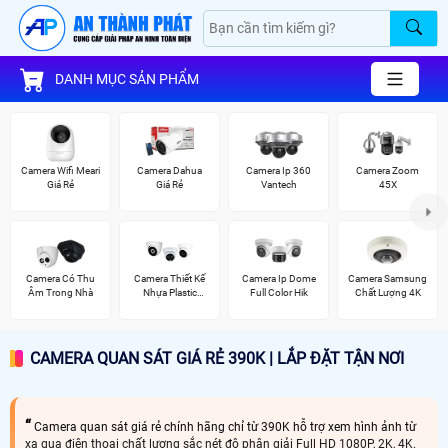
DANH MỤC SẢN PHẨM
Camera Wifi Meari
Camera Dahua
Camera Ip 360
Camera Zoom
Giá Rẻ
Giá Rẻ
Vantech
45X
Camera Có Thu
Camera Thiết Kế
Camera Ip Dome
Camera Samsung
Âm Trong Nhà
Nhựa Plastic
Full Color Hik
Chất Lượng 4K
Kbvision
CAMERA QUAN SÁT GIÁ RẺ 390K | LẮP ĐẶT TẬN NƠI
Camera quan sát giá rẻ chính hãng chỉ từ 390K hỗ trợ xem hình ảnh từ
xa qua điện thoại chất lượng sắc nét độ phân giải Full HD 1080P, 2K, 4K.