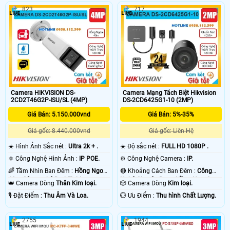
823
717
Camera HIKVISION DS-
Camera Mạng Tách Biệt Hikvision
2CD2T46G2P-ISU/SL (4MP)
DS-2CD6425G1-10 (2MP)
Giá Bán: 5.150.000vnd
Giá Bán: 5%-35%
Giá gốc: 8.440.000vnd
Giá gốc: Liên Hệ
☀️ Hình Ảnh Sắc nét :
Ultra 2k + .
☀️ Độ sắc nét :
FULL HD 1080P .
⚛️ Công Nghệ Hình Ảnh :
IP POE.
⚙ Công Nghệ Camera :
IP.
🌈 Tầm Nhìn Ban Đêm :
Hồng Ngoại
🔴 Khoảng Cách Ban Đêm :
Công
40m Công nghệ DarkFighter.
Nghệ Chuyên Dụng Hồng Ngoại
👑 Camera Dòng
Thân Kim loại.
🎲 Camera Dòng
Kim loại.
Smart IR.
️🎙 Đặt Điểm :
Thu Âm Và Loa.
️💮 Ưu Điểm :
Thu hình Chất Lượng.
2755
1944