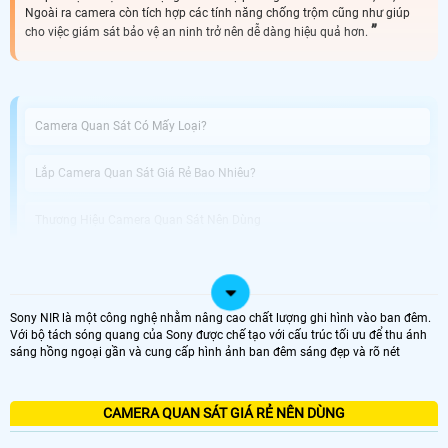
Ngoài ra camera còn tích hợp các tính năng chống trộm cũng như giúp
cho việc giám sát bảo vệ an ninh trở nên dễ dàng hiệu quả hơn.
Camera Quan Sát Có Mấy Loại?
Lắp Camera Quan Sát Giá Rẻ Bao Nhiêu?
Thương Hiệu Camera Quan Sát Nên Dùng
Đơn Vị Lắp Camera Quan Sát Giá Rẻ
Sony NIR là một công nghệ nhằm nâng cao chất lượng ghi hình vào ban đêm.
Như bạn đã biết camera quan sát là một trong những giải pháp giúp đảm bảo
Với bộ tách sóng quang của Sony được chế tạo với cấu trúc tối ưu để thu ánh
về tài sản cũng như đảm bảo an toàn an ninh, tạo cảm giác yên tâm hơn. Sau
sáng hồng ngoại gần và cung cấp hình ảnh ban đêm sáng đẹp và rõ nét
đây là các lựa chọn camera giá rẻ chỉ từ 399K đầy đủ các loại như camera wifi,
canera IP, bộ camera có đầu ghi đáp ứng cho tất cả nhu cầu quan sát của quý
khách hàng luôn ạ. ^^
CAMERA QUAN SÁT GIÁ RẺ NÊN DÙNG