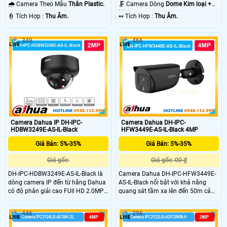
Có Màu Ban Ðêm.
Ngoại 80m Hồng Ngoại SMD.
🌧️ Camera Theo Mẫu
Thân Plastic.
🗜️ Camera Dòng
Dome Kim loại +
Nhựa.
️👮 Tích Hợp :
Thu Âm.
️↭ Tích Hợp :
Thu Âm.
349
466
Camera Dahua IP DH-IPC-
Camera Dahua DH-IPC-
HDBW3249E-AS-IL-Black
HFW3449E-AS-IL-Black 4MP
Giá Bán: 5%-35%
Giá Bán: 5%-35%
Giá gốc:
Giá gốc: 00 ₫
DH-IPC-HDBW3249E-AS-IL-Black là
Camera Dahua DH-IPC-HFW3449E-
dòng camera IP đến từ hãng Dahua
AS-IL-Black nổi bật với khả năng
có độ phân giải cao FUll HD 2.0MP
quang sát tầm xa lên đến 50m cả
mang đến khả năng ghi hình ảnh
ngày và đêm với độ phân giải lên
sắc nét cùng với míc được tích hợp
đến 4MP ghi hình săc nét liên tục.
446
296
sẳn trong cmaera giúp ghi âm
Bên cạnh đó là khả năng chóng
thanh rỏ ràng. Khả năng phát hiện
nước IP67 giúp camera giám sát