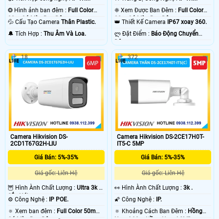
❂ Hình ảnh ban đêm :
Full Color
❈ Xem Được Ban Đêm :
Full Color
30m Có Màu Ban Ðêm.
20m Có Màu Ban Ðêm.
💦 Cấu Tạo Camera
Thân Plastic.
👑 Thiết Kế Camera
IP67 xoay 360.
️🔔 Tích Hợp :
Thu Âm Và Loa.
️ლ Đặt Điểm :
Báo Động Chuyển
Động.
18
372
Camera Hikvision DS-
Camera Hikvision DS-2CE17H0T-
2CD1T67G2H-LIU
IT5-C 5MP
Giá Bán: 5%-35%
Giá Bán: 5%-35%
Giá gốc: Liên Hệ
Giá gốc: Liên Hệ
🦉 Hình Ành Chất Lượng :
Ultra 3k +
️👀 Hình Ành Chất Lượng :
3k .
Sắc Nét .
⚙ Công Nghệ :
IP POE.
🌠 Công Nghệ :
IP.
🔅 Xem ban đêm :
Full Color 50m
🔅 Khoảng Cách Ban Đêm :
Hồng