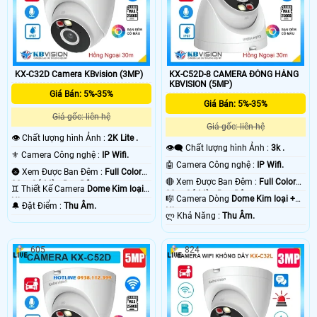
KX-C32D Camera KBvision (3MP)
KX-C52D-8 CAMERA ĐÓNG HÀNG
KBVISION (5MP)
Giá Bán: 5%-35%
Giá Bán: 5%-35%
Giá gốc: liên hệ
Giá gốc: liên hệ
👁 Chất lượng hình Ảnh :
2K Lite .
👁️‍🗨 Chất lượng hình Ảnh :
3k .
⚜️ Camera Công nghệ :
IP Wifi.
🤖️ Camera Công nghệ :
IP Wifi.
🌚 Xem Được Ban Đêm :
Full Color
🔴 Xem Được Ban Đêm :
Full Color
30m Có Màu Ban Ðêm.
♊ Thiết Kế Camera
Dome Kim loại +
30m Có Màu Ban Ðêm.
🎼️ Camera Dòng
Dome Kim loại +
Nhựa.
️🔔 Đặt Điểm :
Thu Âm.
Nhựa.
️ლ Khả Năng :
Thu Âm.
605
824