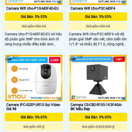
Camera Wifi Uho-P1G-M3F4D-EU
Camera Wifi Uho-P3C-M5F4
Giá Bán: 5%-35%
Giá Bán: 5%-35%
Giá gốc: liên hệ
Giá gốc: liên hệ
Camera Uho-P1G-M3F4D-EU sở hữu
Camera Wifi Uho-P3C-M5F4 với độ
độ phân giải 3MP cho hình ảnh rõ
phân giải 5MP sắc nét, cảm biến lớn
ràng trong nhiều điều kiện ánh
1/1.8" và khẩu độ F1.0, công nghệ
sáng. Hỗ trợ hồng ngoại và đèn ánh
ColorHunter kết hợp Wise ISP giúp
sáng ấm tầm xa 30m giúp quan sát
ghi hình màu 24/7 ngay cả trong
621
746
ban đêm hiệu quả. Tích hợp đàm
điều kiện thiếu sáng. Hỗ trợ đèn ánh
thoại hai chiều và cảnh báo thông
sáng ấm tầm xa 30m cùng đàm
minh nâng cao an ninh.
thoại hai chiều tiện lợi.
Camera IPC-S2EP-3R1S Gọi Video
Camera CS-CB2-R105-1K3F4GA-
Giá Rẻ
BK Mẫu Đẹp
Giá Bán: 5%-35%
Giá Bán: 5%-35%
Giá gốc: 00 ₫
Giá gốc: 2,623,000 ₫