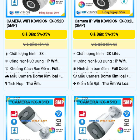
CAMERA WIFI KBVISION KX-C52D
Camera IP Wifi KBVISION KX-C32L
(5MP)
(3MP)
Giá Bán: 5%-35%
Giá Bán: 5%-35%
Giá gốc: liên hệ
Giá gốc: liên hệ
☀️ Chất lượng hình :
3k .
️⚡ Chất lượng hình :
2K Lite .
⚛️ Công Nghệ Sử Dụng :
IP Wifi.
⚛️ Công Nghệ Sử Dụng :
IP Wifi.
🌛 Khoảng Cách Ban Đêm :
Full
❃ Hình ảnh ban đêm :
Full Color
Color 30m Có Màu Ban Ðêm.
30m Có Màu Ban Ðêm.
🌧️ Mẫu Camera
Dome Kim loại +
🎲 Mẫu Camera
Dome Kim loại +
Nhựa.
Nhựa.
️🎙 Tích Hợp :
Thu Âm.
️✤ Điểm Nỗi Bật :
Thu Âm Và Loa.
927
722