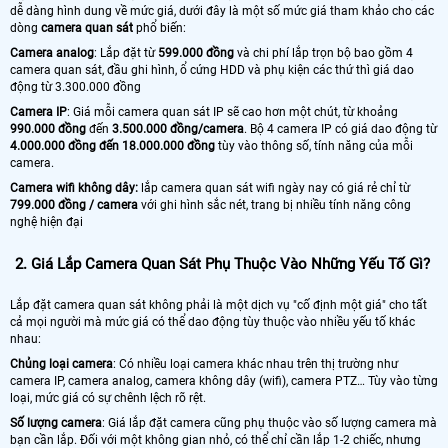
dễ dàng hình dung về mức giá, dưới đây là một số mức giá tham khảo cho các
dòng
camera quan sát
phổ biến:
Camera analog
: Lắp đặt từ
599.000 đồng
và chi phí lắp trọn bộ bao gồm 4
camera quan sát, đầu ghi hình, ổ cứng HDD và phụ kiện các thứ thì giá dao
động từ 3.300.000 đồng
Camera IP
: Giá mỗi camera quan sát IP sẽ cao hơn một chút, từ khoảng
990.000 đồng
đến
3.500.000 đồng/camera
. Bộ 4 camera IP có giá dao động từ
4.000.000 đồng đến 18.000.000 đồng
tùy vào thông số, tính năng của mỗi
camera.
Camera wifi không dây:
lắp camera quan sát wifi ngày nay có giá rẻ chỉ từ
799.000 đồng / camera
với ghi hình sắc nét, trang bị nhiều tính năng công
nghệ hiện đại
2.
Giá Lắp Camera Quan Sát Phụ Thuộc Vào Những Yếu Tố Gì?
Lắp đặt camera quan sát không phải là một dịch vụ "cố định một giá" cho tất
cả mọi người mà mức giá có thể dao động tùy thuộc vào nhiều yếu tố khác
nhau:
Chủng loại camera
: Có nhiều loại camera khác nhau trên thị trường như
camera IP, camera analog, camera không dây (wifi), camera PTZ… Tùy vào từng
loại, mức giá có sự chênh lệch rõ rệt.
Số lượng camera
: Giá lắp đặt camera cũng phụ thuộc vào số lượng camera mà
bạn cần lắp. Đối với một không gian nhỏ, có thể chỉ cần lắp 1-2 chiếc, nhưng