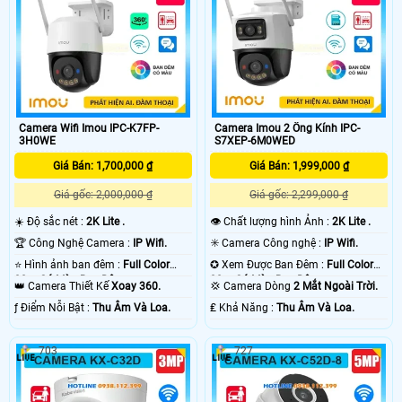
Camera Wifi Imou IPC-K7FP-
Camera Imou 2 Ống Kính IPC-
3H0WE
S7XEP-6M0WED
Giá Bán: 1,700,000 ₫
Giá Bán: 1,999,000 ₫
Giá gốc: 2,000,000 ₫
Giá gốc: 2,299,000 ₫
☀️ Độ sắc nét :
2K Lite .
👁 Chất lượng hình Ảnh :
2K Lite .
🏆 Công Nghệ Camera :
IP Wifi.
✳️ Camera Công nghệ :
IP Wifi.
⭐ Hình ảnh ban đêm :
Full Color
✪ Xem Được Ban Đêm :
Full Color
30m Có Màu Ban Ðêm.
30m Có Màu Ban Ðêm.
👑 Camera Thiết Kế
Xoay 360.
💢 Camera Dòng
2 Mắt Ngoài Trời.
️ƒ Điểm Nỗi Bật :
Thu Âm Và Loa.
️₤ Khả Năng :
Thu Âm Và Loa.
703
727