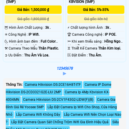
(5MP)
KBVISION (5MP)
Giá Bán: 1,500,000 ₫
Giá Bán: 5%-35%
Giá gốc: 1,800,000 ₫
Giá gốc: liên hệ
🦉 Hình Ành Chất Lượng :
3k .
️⚡ Chất lượng hình Ảnh :
3k .
✳️ Công Nghệ :
IP Wifi.
🏆 Camera Công nghệ :
IP POE.
🌜 Hình ảnh ban đêm :
Full Color
🔦 Khi xem thiếu sáng :
Hồng Ngoại
30m Có Màu Ban Ðêm.
60m Hồng Ngoại Smart IR.
⚒ Camera Theo Mẫu
Thân Plastic.
♊ Thiết Kế Camera
Thân Kim loại.
️➲ Ưu Điểm :
Thu Âm Và Loa.
️🆑 Đặt Điểm :
Thu Âm.
1
2
3
4
5
6
7
8
⫸
Thông Tin:
Camera Hikvision DS-2CE16H8T-ITF
Camera IP Dome
Hikvision DS-2CD3321G2E-LIU 2MP
Camera Ip 4Mp Kbvision KX-
4004MN
Camera Hikvision DS-2CV1F43G2-LIDW(F)(B)
Camera Gia
Đình Giá Rẻ Yoosee 5MP
Lắp Đặt Camera Ip Wifi Cho Shop, Cửa Hàng
Nhỏ
Lắp Camera Wifi Không Dây
Lắp Camera Wifi Nên Chọn Loại Nào
?
Lắp Đặt Camera Quan Sát Chống Trộm Wifi Gia Đình Hiệu Quả
Siêu