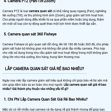
4. Camera PTZ (Pan-Tilt-Zoom)
Camera PTZ là loại
camera quan sát
có khả năng quay ngang (Pan), nghiêng
lên xuống (Tilt), và thu phóng hình ảnh (Zoom), giúp giám sát linh hoạt hơn.
Cho phép người dùng điều khiển từ xa qua phần mềm hoặc ứng dụng, thậm
chí một số loại còn tự động quét theo một lịch trình được thiết lập sẵn.
5. Camera quan sát 360 Fisheye
Camera Fisheye có góc quan sát rất rộng, lên tới 180 độ hoặc 360 độ, cho phép
giám sát toàn bộ không gian mà không cần phải lắp nhiều camera. Phù hợp
cho việc sử dụng trong nhu cầu giám sát mọi hoạt động trong một không gian
rộng lớn như nhà xưởng, kho hàng, trung tâm thương mại.
LẮP CAMERA QUAN SÁT GIÁ RẺ BAO NHIÊU?
Ngày nay việc lắp camera giám sát hiệu quả không chỉ giúp bảo vệ tài sản mà
còn giúp đảm bảo sự an toàn cho mọi người.
Lắp camera quan sát giá rẻ bao
nhiêu? Giá thành phụ thuộc vào những yếu tố gì?
1.
Chi Phí Lắp Camera Quan Sát Giá Rẻ Bao Nhiêu?
Mặc dù có rất nhiều loại camera và đa dạng về giá thành nhưng để giúp bạn