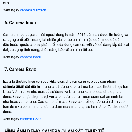
cao.
Xem ngay
camera Vantech
6.
Camera Imou
Camera Imou được ra mắt người dùng từ năm 2019 đến nay được tin tưởng và
sử dụng phổ biến, mang lại nhiều giải pháp an ninh hiệu quả. Imou đã đánh
dấu bước ngoặc cho sự phát triển của dòng camera wifi với dễ dàng lắp đặt cài
đặt, đa dạng tính năng, chức năng bảo vệ an ninh tối ưu.
Xem ngay
camera Imou
7.
Camera Ezviz
Ezviz là thương hiệu con của Hikvision, chuyên cung cấp các sản phẩm
camera quan sát giá rẻ
nhưng chất lượng không thua kém các thương hiệu lớn
khác. Với thiết kế nhỏ gọn, dễ sử dụng và khả năng kết nối qua ứng dụng di
động, Ezviz là lựa chọn tuyệt vời cho người dùng muốn giám sát an ninh tại
nhà hoặc văn phòng. Các sản phẩm của Ezviz có thể hoạt động ổn định vào
ban đêm và có tính năng lưu trữ đám mây, mang lại sự tiện lợi tối đa cho người
dùng.
Xem ngay
camera Ezviz
HÌNH ẢNH DEMO CAMERA QUAN SÁT THỰC TẾ