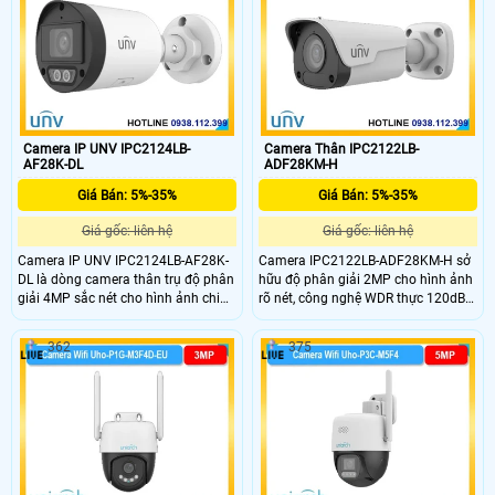
người chuẩn sát nhờ AI thông minh
ngoài trời mà không lo mưa nắng
tránh báo động giả giám sát hiệu
bụi bẩn.
quả và bền bỉ
Camera IP UNV IPC2124LB-
Camera Thân IPC2122LB-
AF28K-DL
ADF28KM-H
Giá Bán: 5%-35%
Giá Bán: 5%-35%
Giá gốc: liên hệ
Giá gốc: liên hệ
Camera IP UNV IPC2124LB-AF28K-
Camera IPC2122LB-ADF28KM-H sở
DL là dòng camera thân trụ độ phân
hữu độ phân giải 2MP cho hình ảnh
giải 4MP sắc nét cho hình ảnh chi
rõ nét, công nghệ WDR thực 120dB
tiết cao phù hợp giám sát ngoài trời,
giúp cân bằng ánh sáng hiệu quả
kho bãi và nhà xưởng.Thiết bị tích
trong mọi điều kiện. Hỗ trợ hồng
362
375
hợp công nghệ ánh sáng kép (Dual
ngoại thông minh tầm xa 30m cùng
Light) giúp hiển thị màu ban đêm rõ
micro ghi âm tích hợp, chuẩn nén
ràng kết hợp chuẩn nén Ultra265
Ultra 265 tối ưu băng thông và lưu
tiết kiệm dung lượng lưu trữ hiệu
trữ.
quả.