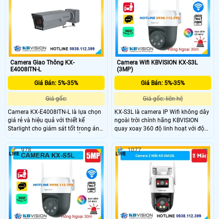
màu ban đêm khoảng cách 10m
AI
Camera Giao Thông KX-
Camera Wifi KBVISION KX-S3L
E4008ITN-L
(3MP)
Giá Bán: 5%-35%
Giá Bán: 5%-35%
Giá gốc:
Giá gốc: liên hệ
Camera KX-E4008ITN-L là lựa chọn
KX-S3L là camera IP Wifi không dây
giá rẻ và hiệu quả với thiết kế
ngoài trời chính hãng KBVISION
Starlight cho giám sát tốt trong ánh
quay xoay 360 độ linh hoạt với độ
sáng yếu. Có cấu hình IP, hỗ trợ thẻ
phân giải 3MP sắc nét. Camera tích
nhớ Micro SD 512GB, độ phân giải
hợp hồng ngoại 30m, công nghệ
978
1077
4.0 MP và xem Full Color 30m vào
ánh sáng kép Full Color, đàm thoại
ban đêm. Công nghệ IP, chống
2 chiều và khe cắm thẻ nhớ lên đến
ngược sáng DWDR 140db, và thân
256GB. Ngoài ra, camera còn có khả
kim loại với độ nhạy sáng cực cao.
năng phân biệt người và xe, tích hợp
báo động thông minh, đạt chuẩn
IP66 chống nước, hoạt động bền bỉ
giá rẻ.