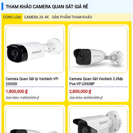
THAM KHẢO CAMERA QUAN SÁT GIÁ RẺ
CÙNG LOẠI
CAMERA 2K 4K
SẢN PHẨM THAM KHẢO
Camera Quan Sát Ip Vantech VP-
Camera Quan Sát Vantech 2.0Mp
2300SI
Poe VP-2390BP
1,800,000 ₫
2,800,000 ₫
Giá Gốc: 1,800,000 ₫
Giá Gốc: 4,000,000 ₫