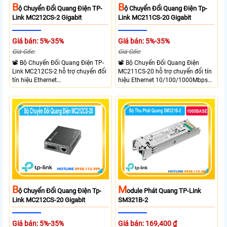
B
B
Ộ Chuyển Đổi Quang Điện TP-
Ộ Chuyển Đổi Quang Điện Tp-
Link MC212CS-2 Gigabit
Link MC211CS-20 Gigabit
Giá bán: 5%-35%
Giá bán: 5%-35%
Giá Gốc:
Giá Gốc:
📽 Bộ Chuyển Đổi Quang Điện TP-
📽 Bộ Chuyển Đổi Quang Điện
Link MC212CS-2 hỗ trợ chuyển đổi
MC211CS-20 hỗ trợ chuyển đổi tín
tín hiệu Ethernet
hiệu Ethernet 10/100/1000Mbps
10/100/1000Mbps sang kết nối
sang kết nối cáp quang Gigabit
cáp quang Gigabit Single Mode SC
Single Mode SC WDM hai chiều.
WDM hai chiều. Trang bị 1 cổng
Trang bị 1 cổng RJ45 Gigabit Auto
RJ45 Gigabit Auto MDI/MDIX và 1
MDI/MDIX và 1 cổng SC Gigabit hỗ
cổng SC Gigabit truyền dữ liệu hai
trợ truyền dữ liệu hai chiều đồng
chiều đồng thời lên đến 20km.
thời lên đến 20km.
M
B
Odule Phát Quang TP-Link
Ộ Chuyển Đổi Quang Điện Tp-
SM321B-2
Link MC212CS-20 Gigabit
Giá bán: 169,400 ₫
Giá bán: 5%-35%