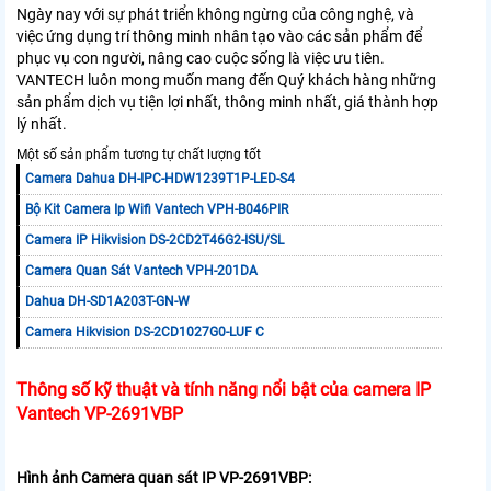
Ngày nay với sự phát triển không ngừng của công nghệ, và
việc ứng dụng trí thông minh nhân tạo vào các sản phẩm để
phục vụ con người, nâng cao cuộc sống là việc ưu tiên.
VANTECH luôn mong muốn mang đến Quý khách hàng những
sản phẩm dịch vụ tiện lợi nhất, thông minh nhất, giá thành hợp
lý nhất.
Một số sản phẩm tương tự chất lượng tốt
Camera Dahua DH-IPC-HDW1239T1P-LED-S4
Bộ Kit Camera Ip Wifi Vantech VPH-B046PIR
Camera IP Hikvision DS-2CD2T46G2-ISU/SL
Camera Quan Sát Vantech VPH-201DA
Dahua DH-SD1A203T-GN-W
Camera Hikvision DS-2CD1027G0-LUF C
Thông số kỹ thuật và tính năng nổi bật của camera IP
Vantech VP-2691VBP
Hình ảnh
Camera quan sát IP VP-2691VBP: