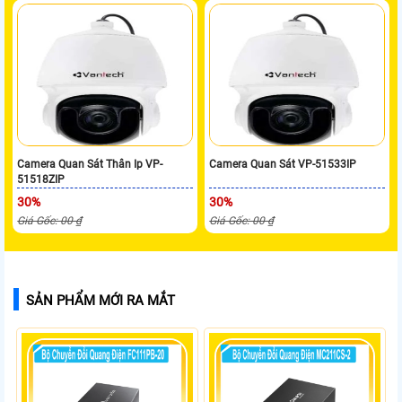
Camera Quan Sát Thân Ip VP-
Camera Quan Sát VP-51533IP
51518ZIP
30%
30%
Giá Gốc: 00 ₫
Giá Gốc: 00 ₫
SẢN PHẨM MỚI RA MẮT