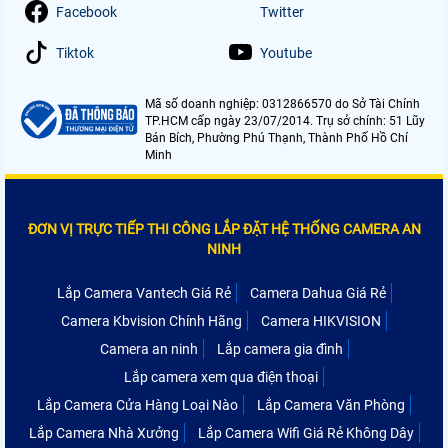
Facebook
Twitter
Tiktok
Youtube
Mã số doanh nghiệp: 0312866570 do Sở Tài Chính
TP.HCM cấp ngày 23/07/2014. Trụ sở chính: 51 Lũy
Bán Bích, Phường Phú Thạnh, Thành Phố Hồ Chí
Minh
ĐƠN VỊ TRỰC TIẾP THI CÔNG LẮP ĐẶT HỆ THỐNG CAMERA AN
NINH
Lắp Camera Vantech Giá Rẻ
Camera Dahua Giá Rẻ
Camera Kbvision Chính Hãng
Camera HIKVISION
Camera an ninh
Lắp camera gia đình
Lắp camera xem qua điện thoại
Lắp Camera Cửa Hàng Loại Nào
Lắp Camera Văn Phòng
Lắp Camera Nhà Xưởng
Lắp Camera Wifi Giá Rẻ Không Dây