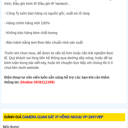
hình, Đầu ghi hình IP, Đầu ghi IP Vantech...
- Công Ty luôn bán hàng có nguốn gốc, xuất xứ rõ ràng
- Hàng chính hãng mới 100%
- Không bán hàng kém chất lượng
- Bảo hành bằng tem theo tiêu chuẩn nhà sản xuất
Trước khi chọn mua, để được tư vấn kỹ hơn hoặc cần trải nghiệm thực
tế, Quý khách vui lòng liên hệ thông qua đường dây nóng, hoặc để lại
bình luận trong bài viết này, hoặc trò chuyện trực tiếp với chúng tôi ở ô
chat bên dưới website.
Điện thoại tư vấn viên luôn sẵn sàng hỗ trợ các bạn khi cần thêm
thông tin:
(Hotline 0938112399)
ĐÁNH GIÁ
CAMERA QUAN SÁT IP HỒNG NGOẠI VP-2691VBP
Nội dung: