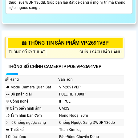
thực True WDR 130dB. Giúp bạn lắp đặt dễ dàng ở mọi vị trí mà không
sợ bị ngược sáng. .
📖 THÔNG TIN SẢN PHẨM VP-2691VBP
THÔNG SỐ KỸ THUẬT
CHÍNH SÁCH BẢO HÀNH
THÔNG SỐ CHÍNH CAMERA IP POE VP-2691VBP
🌈 Hãng
VanTech
🔔 Model Camera Quan Sát
VP-2691VBP
️👀 Độ phân giải
FULL HD 1080P
⚛️ Công nghệ
IP POE
✳️ Cảm biến hình ảnh
CMOS
🌙 Tầm nhìn ban đêm
Hồng Ngoại 80m
》《 Chống ngược sáng
Chống Ngược Sáng DWDR 130db
👑 Thiết kế
Thân Kim loại
ƒ Chức năng
Báo Động Chuyển Động