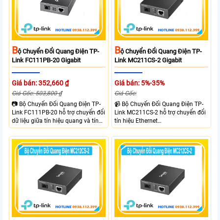
B
B
Ộ Chuyển Đổi Quang Điện TP-
Ộ Chuyển Đổi Quang Điện TP-
Link FC111PB-20 Gigabit
Link MC211CS-2 Gigabit
Giá bán: 352,660 ₫
Giá bán: 5%-35%
Giá Gốc: 503,800 ₫
Giá Gốc:
📷 Bộ Chuyển Đổi Quang Điện TP-
📹 Bộ Chuyển Đổi Quang Điện TP-
Link FC111PB-20 hỗ trợ chuyển đổi
Link MC211CS-2 hỗ trợ chuyển đổi
dữ liệu giữa tín hiệu quang và tín
tín hiệu Ethernet
hiệu điện với tốc độ 10/100Mbps,
10/100/1000Mbps sang kết nối
mở rộng khoảng cách truyền lên
cáp quang Gigabit Single Mode SC
đến 20km. Công nghệ WDM cho
WDM hai chiều. Trang bị 1 cổng
phép truyền nhận dữ liệu trên một
RJ45 Gigabit Auto MDI/MDIX và 1
sợi quang.
cổng SC Gigabit, hỗ trợ truyền dữ
liệu hai chiều đồng thời lên đến
20km.