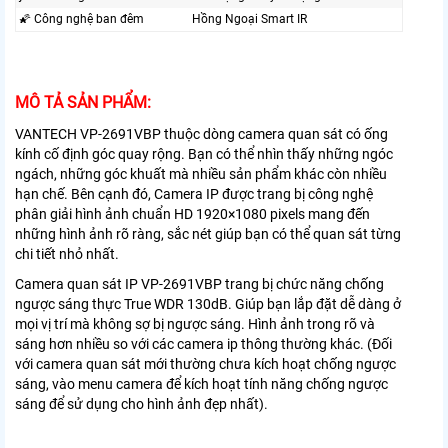
🌠 Công nghệ ban đêm
Hồng Ngoại Smart IR
MÔ TẢ SẢN PHẨM:
VANTECH VP-2691VBP thuộc dòng camera quan sát có ống
kính cố định góc quay rộng. Bạn có thể nhìn thấy những ngóc
ngách, những góc khuất mà nhiều sản phẩm khác còn nhiều
hạn chế. Bên cạnh đó, Camera IP được trang bị công nghệ
phân giải hình ảnh chuẩn HD 1920×1080 pixels mang đến
những hình ảnh rõ ràng, sắc nét giúp bạn có thể quan sát từng
chi tiết nhỏ nhất.
Camera quan sát IP VP-2691VBP trang bị chức năng chống
ngược sáng thực True WDR 130dB. Giúp bạn lắp đặt dễ dàng ở
mọi vị trí mà không sợ bị ngược sáng. Hình ảnh trong rõ và
sáng hơn nhiều so với các camera ip thông thường khác. (Đối
với camera quan sát mới thường chưa kích hoạt chống ngược
sáng, vào menu camera để kích hoạt tính năng chống ngược
sáng để sử dụng cho hình ảnh đẹp nhất).