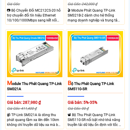
Giá Gốc: 242,000 ₫
Giá Gốc:
🎬 Module Phát Quang TP-Link
📷 Bộ Chuyển Đổi MC212CS-20 hỗ
SM321B-2 dành cho hệ thống
trợ chuyển đổi tín hiệu Ethernet
mạng doanh nghiệp và trung tâm
10/100/1000Mbps sang kết nối
dữ liệu hỗ trợ tốc độ truyền tải
cáp quang Gigabit Single Mode SC
1.25Gbps, truyền xa đến 2km trên
WDM hai chiều. Trang bị 1 cổng
cáp quang Single-Mode
RJ45 Gigabit Auto MDI/MDIX và 1
cổng SC Gigabit truyền dữ liệu hai
chiều đồng thời với khoảng cách
lên đến 20km. Sử dụng bước sóng
Tx 1550nm, Rx 1310nm và hỗ trợ
khung gắn TL FC1420 để đặt trên
kệ.
M
B
Odule Thu Phát Quang TP-Link
Ộ Thu Phát Quang TP-Link
SM321A
SM5110-SR
Giá bán: 287,980 ₫
Giá bán: 5%-35%
Giá Gốc: 411,400 ₫
Giá Gốc: 00 ₫
📹 TP-Link SM321A là dòng thu
📽 Bộ Thu Phát Quang TP-Link
phát quang tầm xa lên đến 10km
SM5110-SR nổi bật nhờ khả năng
không chỉ truyền dữ liệu xa mà bộ
truyền tải dữ liệu ổn định với tốc độ
thu phát quang này của TP-Link
cao lên đến 10Gbps và truyền tải đi