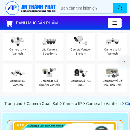
DANH MỤC SẢN PHẨM
Camera Ip 4k
Lắp Camera
Camera Vantech
Camera Ip AI
Vantech
Speedom
Starlight
Vantech
Vantech
Camera PoE
Camera Ip Có
Camera Có POE
Camera Wifi Có
Vantech
Thu Âm Vantech
Imou
Màu Ban Đêm
›
›
›
›
Trang chủ
Camera Quan Sát
Camera IP
Camera Ip Vantech
Ca