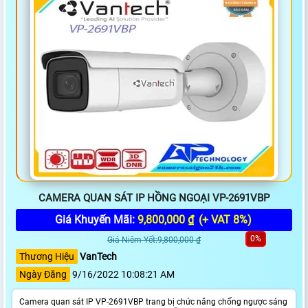
CAMERA QUAN SÁT IP HỒNG NGOẠI VP-2691VBP
Giá Khuyến Mãi:
9,800,000 ₫
(+ VAT 8%)
0%
Giá Niêm Yết:9,800,000 ₫
Thương Hiệu
VanTech
Ngày Đăng
9/16/2022 10:08:21 AM
Camera quan sát IP VP-2691VBP trang bị chức năng chống ngược sáng