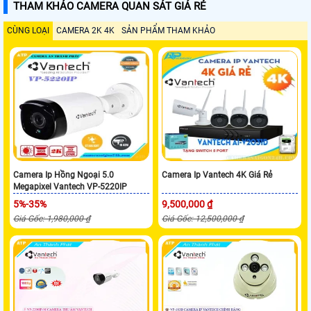
THAM KHẢO CAMERA QUAN SÁT GIÁ RẺ
CÙNG LOẠI
CAMERA 2K 4K
SẢN PHẨM THAM KHẢO
Camera Ip Hồng Ngoại 5.0
Camera Ip Vantech 4K Giá Rẻ
Megapixel Vantech VP-5220IP
5%-35%
9,500,000 ₫
Giá Gốc: 1,980,000 ₫
Giá Gốc: 12,500,000 ₫