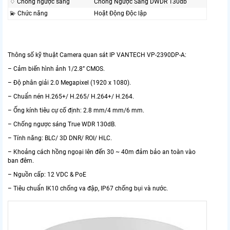
♢ Chống ngược sáng
Chống Ngược Sáng DWDR 130db
💫 Chức năng
Hoặt Động Độc lập
Thông số kỹ thuật Camera quan sát IP VANTECH VP-2390DP-A:
– Cảm biến hình ảnh 1/2.8” CMOS.
– Độ phân giải 2.0 Megapixel (1920 x 1080).
– Chuẩn nén H.265+/ H.265/ H.264+/ H.264.
– Ống kính tiêu cự cố định: 2.8 mm/4 mm/6 mm.
– Chống ngược sáng True WDR 130dB.
– Tính năng: BLC/ 3D DNR/ ROI/ HLC.
– Khoảng cách hồng ngoại lên đến 30 ~ 40m đảm bảo an toàn vào
ban đêm.
– Nguồn cấp: 12 VDC & PoE
– Tiêu chuẩn IK10 chống va đập, IP67 chống bụi và nước.