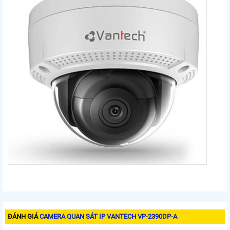
ĐÁNH GIÁ
CAMERA QUAN SÁT IP VANTECH VP-2390DP-A