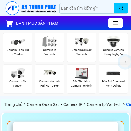
DANH MỤC SẢN PHẨM
Camera Thân Trụ
Camera Ip
Camera Ultra 3k
Camera Vantech
Ip Vantech
Vantech
Vantech
Công Nghệ Ai
Camera Ip 3k
Camera Vantech
Đầu Thu Hình
Đầu Ghi Camera 4
Vanech
Full Hd 1080P
Camera 16 Kênh
Kênh Dahua
›
›
›
›
Trang chủ
Camera Quan Sát
Camera IP
Camera Ip Vantech
Ca