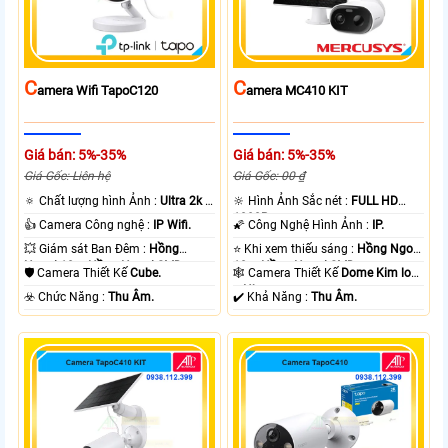
C
C
Amera Wifi TapoC120
Amera MC410 KIT
Giá bán: 5%-35%
Giá bán: 5%-35%
Giá Gốc: Liên hệ
Giá Gốc: 00 ₫
🔅 Chất lượng hình Ảnh :
Ultra 2k +
🔆 Hình Ảnh Sắc nét :
FULL HD
.
1080P .
👍 Camera Công nghệ :
IP Wifi.
🌠 Công Nghệ Hình Ảnh :
IP.
💥 Giám sát Ban Đêm :
Hồng
⭐ Khi xem thiếu sáng :
Hồng Ngoại
Ngoại 10m Hồng Ngoại SMD.
10m Hồng Ngoại SMD.
🛡 Camera Thiết Kế
Cube.
🕸️ Camera Thiết Kế
Dome Kim loại
+ Nhựa.
️☣️ Chức Năng :
Thu Âm.
️✔️ Khả Năng :
Thu Âm.