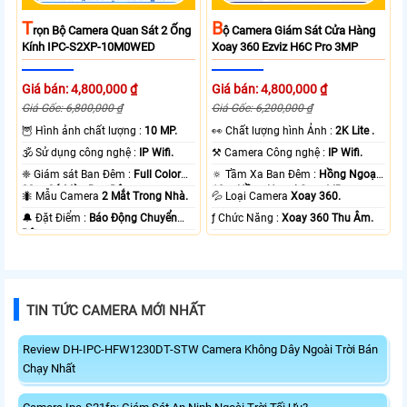
T
B
Rọn Bộ Camera Quan Sát 2 Ống
Ộ Camera Giám Sát Cửa Hàng
Kính IPC-S2XP-10M0WED
Xoay 360 Ezviz H6C Pro 3MP
Giá bán: 4,800,000 ₫
Giá bán: 4,800,000 ₫
Giá Gốc: 6,800,000 ₫
Giá Gốc: 6,200,000 ₫
🦉 Hình ảnh chất lượng :
10 MP.
️👀 Chất lượng hình Ảnh :
2K Lite .
🕉️ Sử dụng công nghệ :
IP Wifi.
⚒ Camera Công nghệ :
IP Wifi.
❈ Giám sát Ban Đêm :
Full Color
🔅 Tầm Xa Ban Đêm :
Hồng Ngoại
20m Có Màu Ban Ðêm.
10m Hồng Ngoại Smart IR.
🐜 Mẫu Camera
2 Mắt Trong Nhà.
💦 Loại Camera
Xoay 360.
️🔔 Đặt Điểm :
Báo Động Chuyển
️ƒ Chức Năng :
Xoay 360 Thu Âm.
Động.
TIN TỨC CAMERA MỚI NHẤT
Review DH-IPC-HFW1230DT-STW Camera Không Dây Ngoài Trời Bán
Chạy Nhất