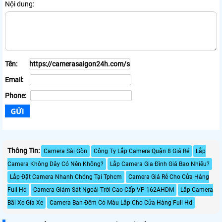
Nội dung:
Tên:
Email:
Phone:
Thông Tin:
Camera Sài Gòn
Công Ty Lắp Camera Quận 8 Giá Rẻ
Lắp
Camera Không Dây Có Nên Không?
Lắp Camera Gia Đình Giá Bao Nhiêu?
Lắp Đặt Camera Nhanh Chóng Tại Tphcm
Camera Giá Rẻ Cho Cửa Hàng
Full Hd
Camera Giám Sát Ngoài Trời Cao Cấp VP-162AHDM
Lắp Camera
Bãi Xe Gía Xe
Camera Ban Đêm Có Màu Lắp Cho Cửa Hàng Full Hd