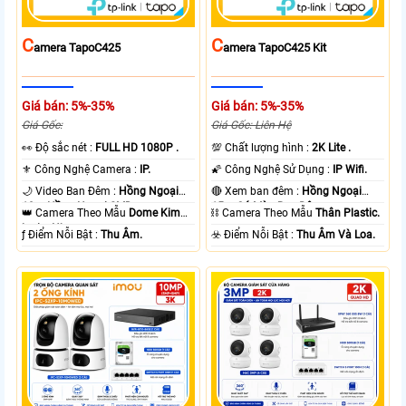
C
C
Amera TapoC425
Amera TapoC425 Kit
Giá bán: 5%-35%
Giá bán: 5%-35%
Giá Gốc:
Giá Gốc: Liên Hệ
️👀 Độ sắc nét :
FULL HD 1080P .
💯 Chất lượng hình :
2K Lite .
⚜️ Công Nghệ Camera :
IP.
🌠 Công Nghệ Sử Dụng :
IP Wifi.
🌙 Video Ban Đêm :
Hồng Ngoại
🔴 Xem ban đêm :
Hồng Ngoại
10m Hồng Ngoại SMD.
15m Có Màu Ban Ðêm.
👑 Camera Theo Mẫu
Dome Kim
⛓ Camera Theo Mẫu
Thân Plastic.
loại + Nhựa.
️ƒ Điểm Nỗi Bật :
Thu Âm.
️☣️ Điểm Nỗi Bật :
Thu Âm Và Loa.