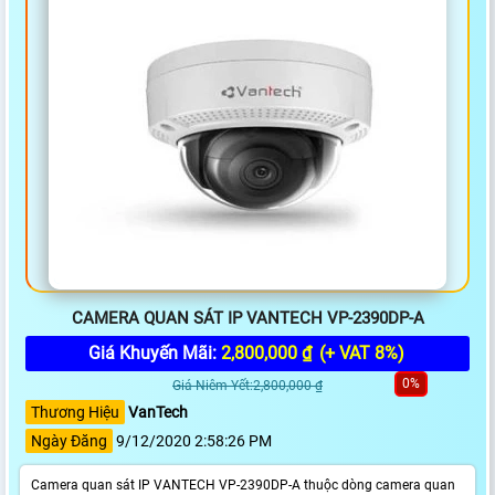
CAMERA QUAN SÁT IP VANTECH VP-2390DP-A
Giá Khuyến Mãi:
2,800,000 ₫
(+ VAT 8%)
0%
Giá Niêm Yết:2,800,000 ₫
Thương Hiệu
VanTech
Ngày Đăng
9/12/2020 2:58:26 PM
Camera quan sát IP VANTECH VP-2390DP-A thuộc dòng camera quan