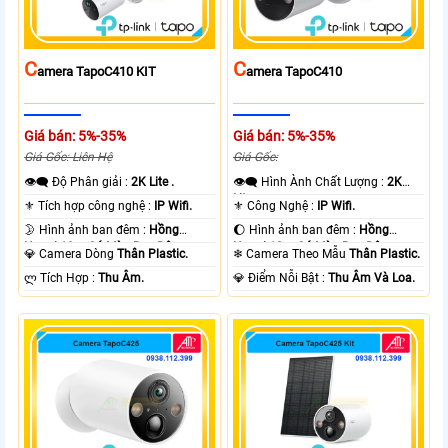
C
C
Amera TapoC410 KIT
Amera TapoC410
Giá bán: 5%-35%
Giá bán: 5%-35%
Giá Gốc: Liên Hệ
Giá Gốc:
👁️‍🗨 Độ Phân giải :
2K Lite .
👁️‍🗨 Hình Ành Chất Lượng :
2K
Lite .
⚜️ Tích hợp công nghệ :
IP Wifi.
⚜️ Công Nghệ :
IP Wifi.
🌛 Hình ảnh ban đêm :
Hồng
🌔 Hình ảnh ban đêm :
Hồng
Ngoại 10m Có Màu Ban Ðêm.
Ngoại 10m Có Màu Ban Ðêm.
💎 Camera Dòng
Thân Plastic.
❄ Camera Theo Mẫu
Thân Plastic.
️ლ Tích Hợp :
Thu Âm.
️💎 Điểm Nỗi Bật :
Thu Âm Và Loa.