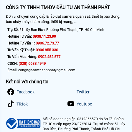
CÔNG TY TNHH TM-DV ĐẦU TƯ AN THÀNH PHÁT
Đơn vị chuyên cung cấp & lắp đặt camera quan sát, thiết bị báo động,
báo cháy, máy chấm công, thiết bị mạng, ...
Trụ Sở:
51 Lũy Bán Bích, Phường Phú Thạnh, TP. Hồ Chí Minh
0938.11.23.99
Hotline Tư Vấn:
0906.72.73.77
Hotline Tư Vấn 1:
0906.855.330
Tư Vấn Kỹ Thuật:
0902.452.577
Tư Vấn Mua Hàng:
(028) 6688.4949
CSKH:
Email:
congngheanthanhphat@gmail.com
Kết nối với chúng tôi
Facebook
Twitter
Tiktok
Youtube
Mã số doanh nghiệp: 0312866570 do Sở Tài Chính
TP.HCM cấp ngày 23/07/2014. Trụ sở chính: 51 Lũy
Bán Bích, Phường Phú Thạnh, Thành Phố Hồ Chí