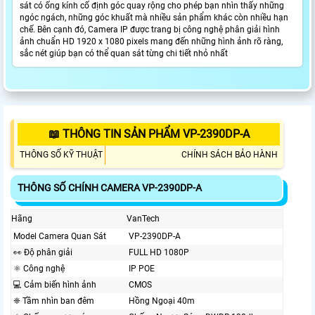
sát có ống kính cố định góc quay rộng cho phép bạn nhìn thấy những
ngóc ngách, những góc khuất mà nhiều sản phẩm khác còn nhiều hạn
chế. Bên cạnh đó, Camera IP được trang bị công nghệ phân giải hình
ảnh chuẩn HD 1920 x 1080 pixels mang đến những hình ảnh rõ ràng,
sắc nét giúp bạn có thể quan sát từng chi tiết nhỏ nhất
📖 THÔNG TIN SẢN PHẨM VP-2390DP-A
THÔNG SỐ KỸ THUẬT
CHÍNH SÁCH BẢO HÀNH
THÔNG SỐ CHÍNH CAMERA VP-2390DP-A
Hãng
VanTech
Model Camera Quan Sát
VP-2390DP-A
️👀 Độ phân giải
FULL HD 1080P
⚛️ Công nghệ
IP POE
💻 Cảm biến hình ảnh
CMOS
❈ Tầm nhìn ban đêm
Hồng Ngoại 40m