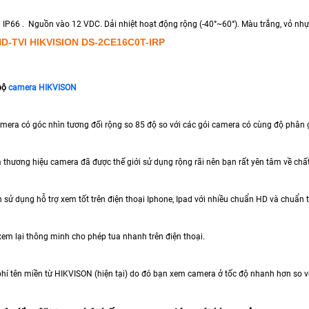
P66 . Nguồn vào 12 VDC. Dải nhiệt hoạt động rộng (-40°~60°). Màu trắng, vỏ nh
-TVI HIKVISION DS-2CE16C0T-IRP
bộ
camera HIKVISON
camera có góc nhìn tương đối rộng so 85 độ so với các gói camera có cùng độ phân 
 thương hiệu camera đã được thế giới sử dụng rộng rãi nên bạn rất yên tâm về chấ
h sử dụng hỗ trợ xem tốt trên điện thoại Iphone, Ipad với nhiều chuẩn HD và chuẩn 
xem lại thông minh cho phép tua nhanh trên điện thoại.
phí tên miền từ HIKVISON (hiện tại) do đó bạn xem camera ở tốc độ nhanh hơn so v