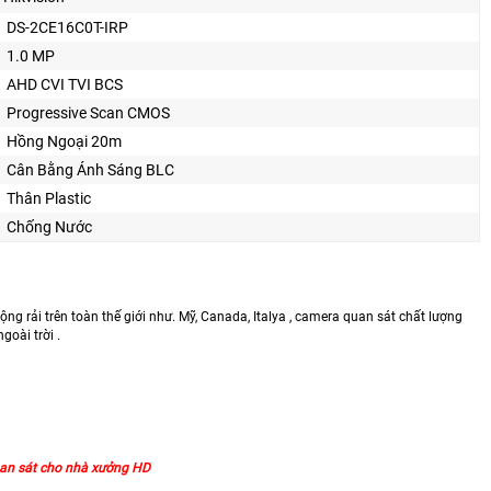
DS-2CE16C0T-IRP
1.0 MP
AHD CVI TVI BCS
Progressive Scan CMOS
Hồng Ngoại 20m
Cân Bằng Ánh Sáng BLC
Thân Plastic
Chống Nước
ng rải trên toàn thế giới như. Mỹ, Canada, Italya , camera quan sát chất lượng
goài trời .
uan sát cho nhà xưởng HD