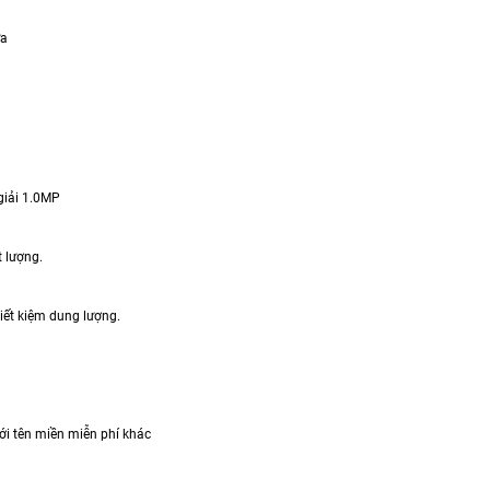
ựa
giải 1.0MP
t lượng.
tiết kiệm dung lượng.
ới tên miền miễn phí khác