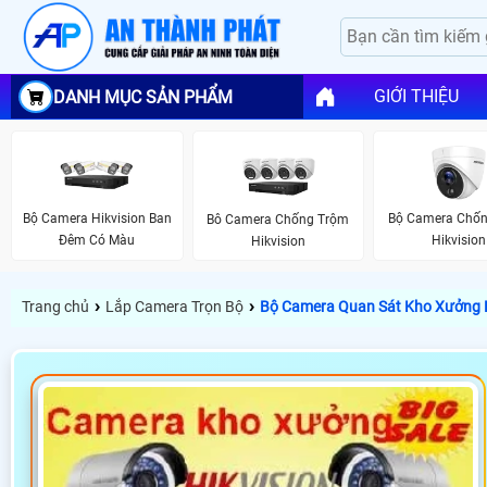
GIỚI THIỆU
DANH MỤC SẢN PHẨM
Bộ Camera Hikvision Ban
Bộ Camera Chố
Bô Camera Chống Trộm
Đêm Có Màu
Hikvision
Hikvision
›
›
Trang chủ
Lắp Camera Trọn Bộ
Bộ Camera Quan Sát Kho Xưởng