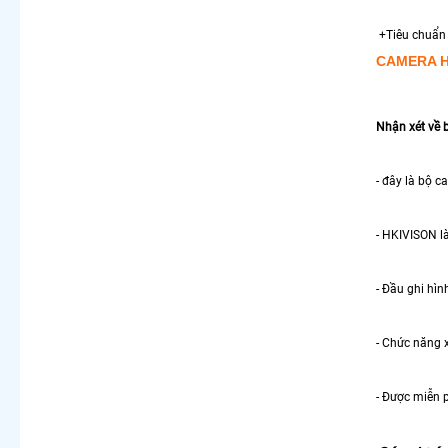
+Tiêu chuẩn I
CAMERA HD
Nhận xét về 
- đây là bộ 
- HKIVISON là
- Đầu ghi hìn
- Chức năng 
- Được miễn 