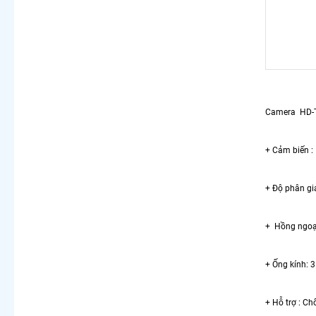
Camera HD-TVI
+ Cảm biến
+ Độ phân giả
+ Hồng ngoại:
+ Ống kính: 
+ Hỗ trợ : Ch