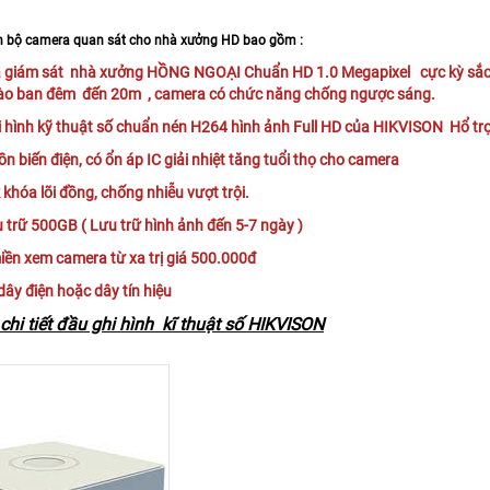
n bộ camera quan sát cho nhà xưởng HD bao gồm :
 giám sát
nhà xưởng HỒNG NGOẠI Chuẩn HD 1.0 Megapixel cực kỳ sắc n
ào ban đêm đến 20m , camera có chức năng chống ngược sáng.
i hình kỹ thuật số chuẩn nén H264 hình ảnh Full HD của HIKVISON Hổ trợ x
ồn biến điện, có ổn áp IC giải nhiệt tăng tuổi thọ cho camera
 khóa lõi đồng, chống nhiễu vượt trội.
u trữ 500GB ( Lưu trữ hình ảnh đến 5-7 ngày )
iền xem camera từ xa trị giá 500.000đ
ây điện hoặc dây tín hiệu
chi tiết đầu ghi hình kĩ thuật số HIKVISON