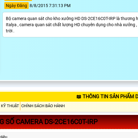
Ngày Đăng
8/8/2015 7:31:13 PM
Bộ camera quan sát cho kho xưởng HD DS-2CE16C0T-IRP là thương hiệ
Italya , camera quan sát chất lượng HD chuyên dụng cho nhà xưởng , k
trời .
📖 THÔNG TIN SẢN PHẨM D
 KỸ THUẬT
CHÍNH SÁCH BẢO HÀNH
 SỐ CAMERA DS-2CE16C0T-IRP
Hiệu