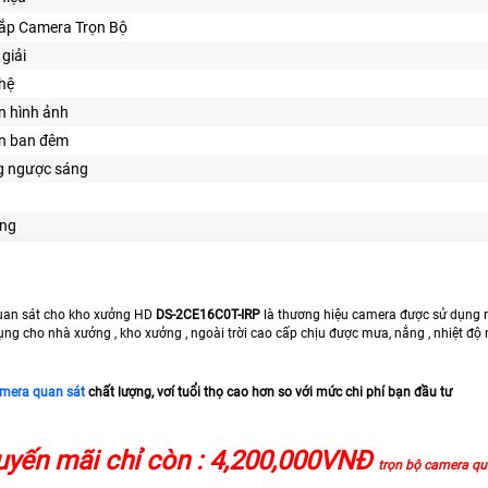
Lắp Camera Trọn Bộ
giải
hệ
n hình ảnh
ìn ban đêm
 ngược sáng
ng
uan sát cho kho xưởng HD
DS-2CE16C0T-IRP
là thương hiệu camera được sử dụng rộ
g cho nhà xưởng , kho xưởng , ngoài trời cao cấp chịu được mưa, nắng , nhiệt độ n
mera quan sát
chất lượng, vơí tuổi thọ cao hơn so với mức chi phí bạn đầu tư
uyến mãi chỉ còn : 4,200,000VNĐ
trọn bộ camera q