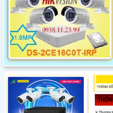
THÔNG SỐ
THÔNG
⤧ Thương 