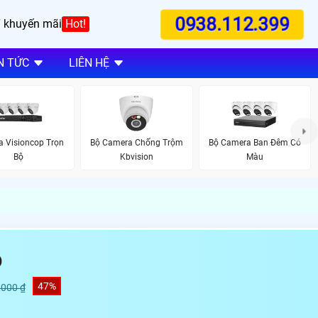
0938.112.399
 khuyến mãi
Hot!
N TỨC
LIÊN HỆ
 Visioncop Trọn
Bộ Camera Chống Trộm
Bộ Camera Ban Đêm Có
Bộ
Kbvision
Màu
D
47%
,000 ₫