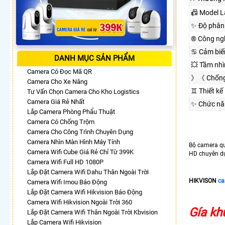
📠 Model 
✨ Độ phân 
®️ Công ng
♋ Cảm biế
DANH MỤC SẢN PHẨM
💥 Tầm nh
Camera Có Đọc Mã QR
》《 Chống
Camera Cho Xe Nâng
♊ Thiết kế
Tư Vấn Chọn Camera Cho Kho Logistics
Camera Giá Rẻ Nhất
✨ Chức nă
Lắp Camera Phòng Phẩu Thuật
Camera Có Chống Trộm
Camera Cho Công Trình Chuyên Dụng
Camera Nhìn Màn Hình Máy Tính
Bộ camera q
Camera Wifi Cube Giá Rẻ Chỉ Từ 399K
HD chuyên dụn
Camera Wifi Full HD 1080P
Lắp Đặt Camera Wifi Dahu Thân Ngoài Trời
HIKVISON
ca
Camera Wifi Imou Báo Động
Lắp Đặt Camera Wifi Hikvision Báo Động
Camera Wifi Hikvision Ngoài Trời 360
Gía kh
Lắp Đặt Camera Wifi Thân Ngoài Trời Kbvision
Lắp Camera Wifi Hikvision