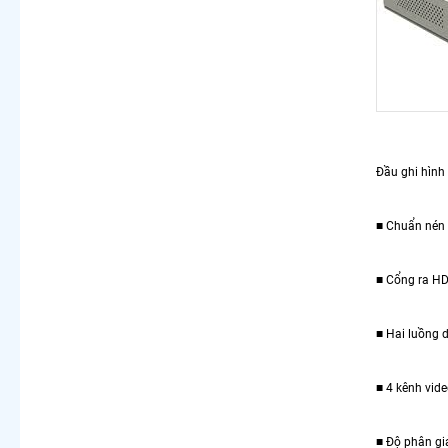
Đầu ghi hình 
■ Chuẩn nén 
■ Cổng ra HD
■ Hai luồng 
■ 4 kênh vide
■ Độ phân gi