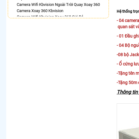
Camera Wifi Kbvision Ngoài Trời Quay Xoay 360
Camera Xoay 360 Kbvision
Hệ thống trọ
Camera Wifi Kbvision Xoay 360 Giá Rẻ
- 04
camera
Camera Wifi 360 Full Color Dahua
quan sát v
Lắp Camera Imou Xoay 360 Trong Nhà
Camera 360 Độ Hikvision
- 01 Đầu gh
Lắp Camera Ip 360
- 04 Bộ ngu
Camera Wifi Xoay 360 Trong Nhà Dahua
-08 bộ Jack
LẮP CAMERA THEO NHU CẦU
- Ổ cứng lư
Lắp Camera Văn Phòng Giá Rẻ
Lắp Camera Nhà Xưởng Giá Rẻ
-Tặng tên m
Lắp Camera Gia Đình Giá Rẻ
-Tặng 50m d
Lắp Camera Kho Hàng Giá Rẻ
Thông tin 
Lắp Camera Cửa Hàng Giá Rẻ
Lắp Camera Wifi Giá Rẻ Chính Hãng
Lắp Camera Công Trình Giá Rẻ
Camera 360 Giá Rẻ