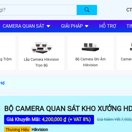
CT
CAMERA QUAN SÁT
GIẢI PHÁP
HỖ TRỢ
TI
ng Trộm
Bộ Camera Ghi Âm
Camera
Lắp Camera Hikvision
Hikvision
Trọn Bộ
 Hd
BỘ CAMERA QUAN SÁT KHO XƯỞNG H
Giá Khuyến Mãi:
4,200,000 ₫
(+ VAT 8%)
Giá Niêm Yết:7,900
Thương Hiệu
Hikvision