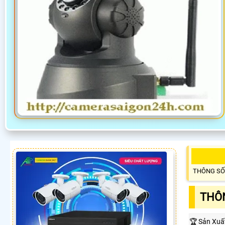
THÔNG SỐ
THÔN
🏆 Sản Xuấ