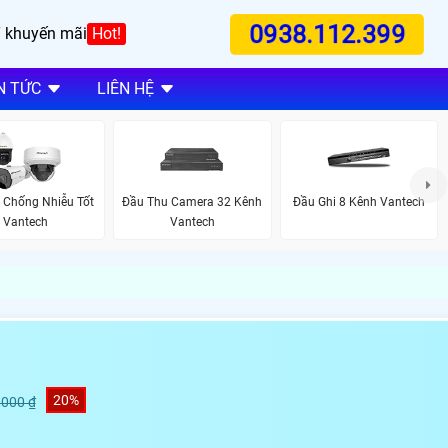
0938.112.399
 khuyến mãi
Hot!
N TỨC
LIÊN HỆ
 Chống Nhiễu Tốt
Đầu Thu Camera 32 Kênh
Đầu Ghi 8 Kênh Vantech
Vantech
Vantech
20%
,000 ₫