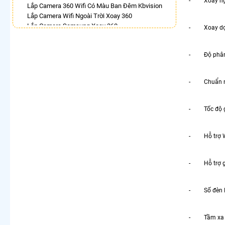
- Xoay nga
Lắp Camera 360 Wifi Có Màu Ban Đêm Kbvision
Lắp Camera Wifi Ngoài Trời Xoay 360
Lắp Camera Samsung Xoay 360
- Xoay dọc
Lắp Camera Wifi Imou Full Color
Camera IP 360 Dahua
- Độ phân g
Camera 360 Có Màu Ban Đêm Ezviz
Camera Wifi Xoay 360 Trong Nhà Dahua
- Chuẩn né
LẮP CAMERA THEO NHU CẦU
Lắp Camera Văn Phòng Giá Rẻ
Lắp Camera Nhà Xưởng Giá Rẻ
- Tốc độ ghi
Lắp Camera Gia Đình Giá Rẻ
Lắp Camera Kho Hàng Giá Rẻ
- Hỗ trợ Wi
Lắp Camera Cửa Hàng Giá Rẻ
Lắp Camera Wifi Giá Rẻ Chính Hãng
Lắp Camera Công Trình Giá Rẻ
- Hỗ trợ gi
Camera 360 Giá Rẻ
- Số đèn LE
- Tầm xa qu