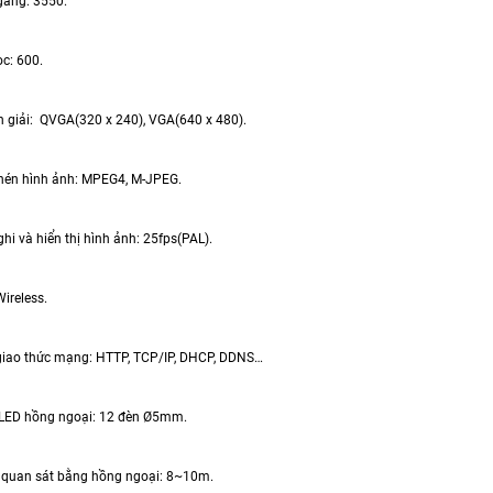
ng: 3550.
: 600.
iải: QVGA(320 x 240), VGA(640 x 480).
n hình ảnh: MPEG4, M-JPEG.
 và hiển thị hình ảnh: 25fps(PAL).
reless.
ao thức mạng: HTTP, TCP/IP, DHCP, DDNS…
D hồng ngoại: 12 đèn Ø5mm.
an sát bằng hồng ngoại: 8~10m.