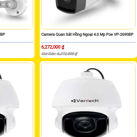
0BP
Camera Quan Sát Hồng Ngoại 4.0 Mp Poe VP-2690BP
6,272,000 ₫
Giá Gốc: 6,272,000 ₫