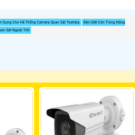
n Dụng Cho Hệ Thống Camera Quan Sát Toshiba
Đèn Diệt Côn Trùng Năng
an Sát Ngoài Trời