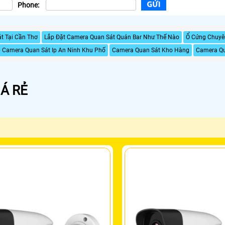
Phone:
t Tại Cần Thơ
Lắp Đặt Camera Quan Sát Quán Bar Như Thế Nào
Ổ Cứng Chuyê
 Camera Quan Sát Ip An Ninh Khu Phố
Camera Quan Sát Kho Hàng
Camera Qu
Á RẺ