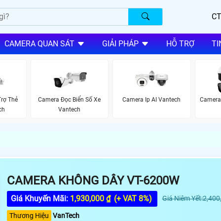
CT
CAMERA QUAN SÁT
GIẢI PHÁP
HỖ TRỢ
TI
rợ Thẻ
Camera Đọc Biển Số Xe
Camera Ip AI Vantech
Camera
ch
Vantech
CAMERA KHÔNG DÂY VT-6200W
Giá Khuyến Mãi:
1,930,000 ₫
(+ VAT 8%)
Giá Niêm Yết:2,400
Thương Hiệu
VanTech