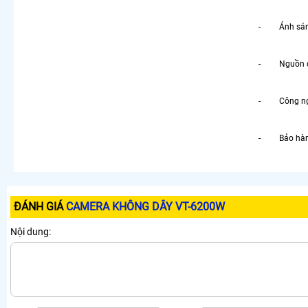
- Ánh sáng 
- Nguồn cu
- Công nghệ
- Bảo hành
ĐÁNH GIÁ
CAMERA KHÔNG DÂY VT-6200W
Nội dung: