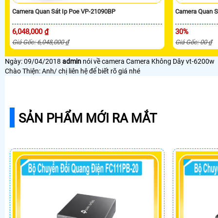
Camera Quan Sát Ip Poe VP-21090BP
Camera Quan S
6,048,000 ₫
30%
Giá Gốc: 6,048,000 ₫
Giá Gốc: 00 ₫
Ngày: 09/04/2018
admin
nói về camera Camera Không Dây vt-6200w
Chào Thiện: Anh/ chị liên hệ để biết rõ giá nhé
SẢN PHẨM MỚI RA MẮT