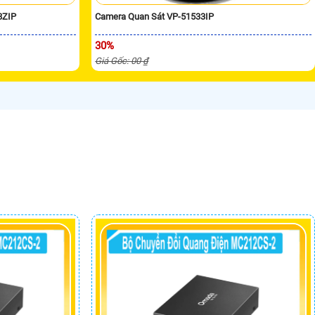
8ZIP
Camera Quan Sát VP-51533IP
30%
Giá Gốc: 00 ₫