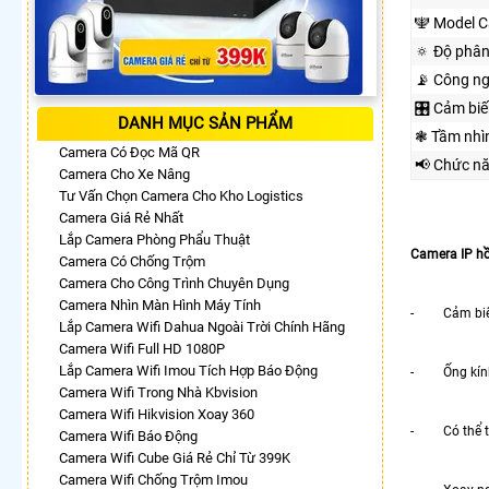
🕎 Model 
🔅 Độ phân
📡 Công n
🎛 Cảm biế
DANH MỤC SẢN PHẨM
❃ Tầm nhì
Camera Có Đọc Mã QR
📢 Chức n
Camera Cho Xe Nâng
Tư Vấn Chọn Camera Cho Kho Logistics
Camera Giá Rẻ Nhất
Lắp Camera Phòng Phẩu Thuật
Camera IP h
Camera Có Chống Trộm
Camera Cho Công Trình Chuyên Dụng
Camera Nhìn Màn Hình Máy Tính
- Cảm biến 
Lắp Camera Wifi Dahua Ngoài Trời Chính Hãng
Camera Wifi Full HD 1080P
Lắp Camera Wifi Imou Tích Hợp Báo Động
- Ống kính
Camera Wifi Trong Nhà Kbvision
Camera Wifi Hikvision Xoay 360
- Có thể th
Camera Wifi Báo Động
Camera Wifi Cube Giá Rẻ Chỉ Từ 399K
Camera Wifi Chống Trộm Imou