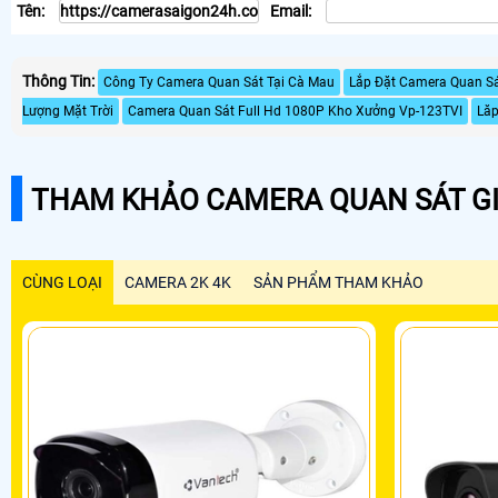
Tên:
Email:
Thông Tin:
Công Ty Camera Quan Sát Tại Cà Mau
Lắp Đặt Camera Quan Sá
Lượng Mặt Trời
Camera Quan Sát Full Hd 1080P Kho Xưởng Vp-123TVI
Lăp
THAM KHẢO CAMERA QUAN SÁT GI
CÙNG LOẠI
CAMERA 2K 4K
SẢN PHẨM THAM KHẢO