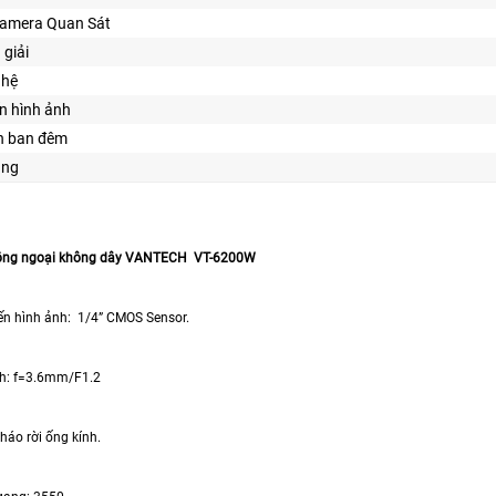
Camera Quan Sát
 giải
ghệ
n hình ảnh
n ban đêm
ăng
ồng ngoại không dây VANTECH VT-6200W
hình ảnh: 1/4” CMOS Sensor.
: f=3.6mm/F1.2
áo rời ống kính.