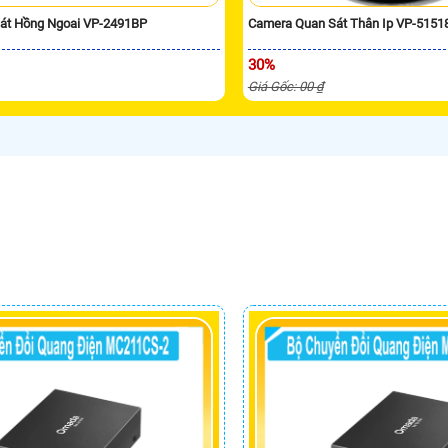
át Hồng Ngoai VP-2491BP
Camera Quan Sát Thân Ip VP-5151
30%
Giá Gốc: 00 ₫