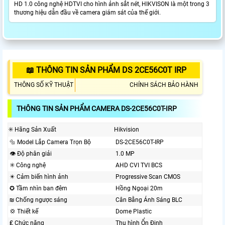
HD 1.0 công nghệ HDTVI cho hình ảnh sắt nét, HIKVISON là một trong 3
thương hiệu dẫn đầu về camera giám sát của thế giới.
📖 THÔNG TIN SẢN PHẨM DS 2CE56C0T IRP
THÔNG SỐ KỸ THUẬT
CHÍNH SÁCH BẢO HÀNH
THÔNG TIN SẢN PHẨM CAMERA DS-2CE56C0T-IRP
✳️ Hãng Sản Xuất
Hikvision
🔩 Model Lắp Camera Trọn Bộ
DS-2CE56C0T-IRP
👁 Độ phân giải
1.0 MP
✳️ Công nghệ
AHD CVI TVI BCS
✴️ Cảm biến hình ảnh
Progressive Scan CMOS
✪ Tầm nhìn ban đêm
Hồng Ngoại 20m
₪ Chống ngược sáng
Cân Bằng Ánh Sáng BLC
💢 Thiết kế
Dome Plastic
₤ Chức năng
Thu hình Ổn Định