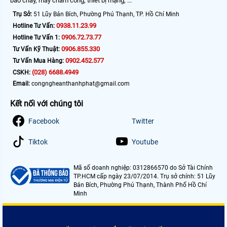
báo cháy, máy chấm công, thiết bị mạng, ...
Trụ Sở:
51 Lũy Bán Bích, Phường Phú Thạnh, TP. Hồ Chí Minh
0938.11.23.99
Hotline Tư Vấn:
0906.72.73.77
Hotline Tư Vấn 1:
0906.855.330
Tư Vấn Kỹ Thuật:
0902.452.577
Tư Vấn Mua Hàng:
(028) 6688.4949
CSKH:
Email:
congngheanthanhphat@gmail.com
Kết nối với chúng tôi
Facebook
Twitter
Tiktok
Youtube
Mã số doanh nghiệp: 0312866570 do Sở Tài Chính
TP.HCM cấp ngày 23/07/2014. Trụ sở chính: 51 Lũy
Bán Bích, Phường Phú Thạnh, Thành Phố Hồ Chí
Minh