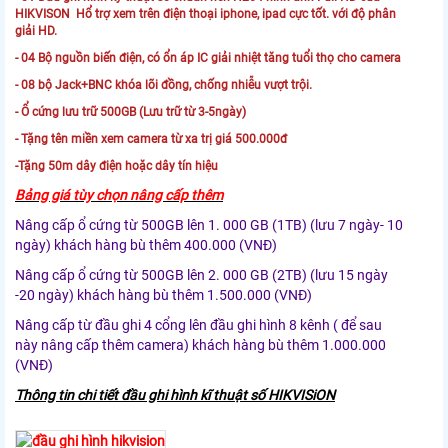
HIKVISON Hổ trợ xem trên điện thoại iphone, ipad cực tốt. với độ phân
giải HD.
- 04 Bộ nguồn biến điện, có ổn áp IC giải nhiệt tăng tuổi thọ cho camera
- 08 bộ Jack+BNC khóa lõi đồng, chống nhiễu vượt trội.
- Ổ cứng lưu trữ 500GB (Lưu trữ từ 3-5ngày)
- Tặng tên miền xem camera từ xa trị giá 500.000đ
-Tặng 50m dây điện hoặc dây tín hiệu
Bảng giá tùy chọn nâng cấp thêm
Nâng cấp ổ cứng từ 500GB lên 1. 000 GB (1TB) (lưu 7 ngày- 10
ngày) khách hàng bù thêm 400.000 (VNĐ)
Nâng cấp ổ cứng từ 500GB lên 2. 000 GB (2TB) (lưu 15 ngày
-20 ngày) khách hàng bù thêm 1.500.000 (VNĐ)
Nâng cấp từ đầu ghi 4 cổng lên đầu ghi hình 8 kênh ( để sau
này nâng cấp thêm camera) khách hàng bù thêm 1.000.000
(VNĐ)
Thông tin chi tiết đầu ghi hình kĩ thuật số HIKVISiON