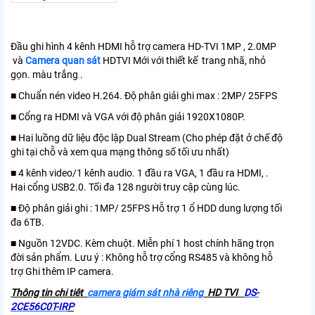
Đầu ghi hình 4 kênh HDMI hỗ trợ camera HD-TVI 1MP , 2.0MP
và
Camera quan sát
HDTVI Mới với thiết kế trang nhã, nhỏ
gọn. màu trắng .
■ Chuẩn nén video H.264. Độ phân giải ghi max : 2MP/ 25FPS
■ Cổng ra HDMI và VGA với độ phân giải 1920X1080P.
■ Hai luồng dữ liệu độc lập Dual Stream (Cho phép đặt ở chế độ
ghi tại chỗ và xem qua mạng thông số tối ưu nhất)
■ 4 kênh video/1 kênh audio. 1 đầu ra VGA, 1 đầu ra HDMI, .
Hai cổng USB2.0. Tối đa 128 người truy cập cùng lúc.
■ Độ phân giải ghi : 1MP/ 25FPS Hỗ trợ 1 ổ HDD dung lượng tối
đa 6TB.
■ Nguồn 12VDC. Kèm chuột. Miễn phí 1 host chính hãng trọn
đời sản phẩm. Lưu ý : Không hỗ trợ cổng RS485 và không hỗ
trợ Ghi thêm IP camera.
Thông tin chi tiêt
camera giám sát nhà riêng
HD TVI
DS-
2CE56C0T-IR
P