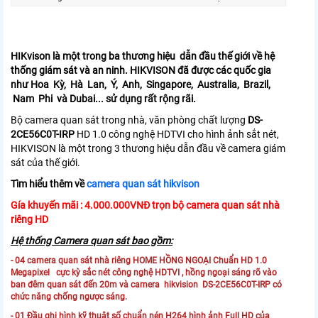
HIKvison là một trong ba thương hiệu dẫn đầu thế giới về hệ
thống giám sát và an ninh. HIKVISON đã được các quốc gia
như Hoa Kỳ, Hà Lan, Ý, Anh, Singapore, Australia, Brazil,
Nam Phi và Dubai... sử dụng rất rộng rãi.
Bộ camera quan sát trong nhà, văn phòng chất lượng
DS-
2CE56C0T-IRP
HD 1.0 công nghệ HDTVI cho hình ảnh sắt nét,
HIKVISON là một trong 3 thương hiệu dẫn đầu về camera giám
sát của thế giới.
Tìm hiểu thêm về
camera quan sát hikvison
Gía khuyến mãi : 4.000.000VNĐ trọn bộ camera quan sát nhà
riêng HD
Hệ thống Camera quan sát bao gồm:
- 04
camera quan sát nhà riêng
HOME HỒNG NGOẠI Chuẩn HD 1.0
Megapixel cực kỳ sắc nét công nghệ HDTVI , hồng ngoại sáng rõ vào
ban đêm quan sát đến 20m và camera hikvision DS-2CE56C0T-IRP có
chức năng chống ngược sáng.
- 01 Đầu ghi hình kỹ thuật số chuẩn nén H264 hình ảnh Full HD của