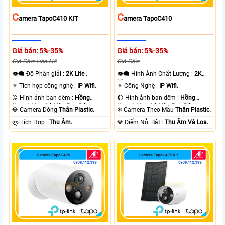
C
C
Amera TapoC410 KIT
Amera TapoC410
Giá bán: 5%-35%
Giá bán: 5%-35%
Giá Gốc: Liên Hệ
Giá Gốc:
👁️‍🗨 Độ Phân giải :
2K Lite .
👁️‍🗨 Hình Ành Chất Lượng :
2K
Lite .
⚜️ Tích hợp công nghệ :
IP Wifi.
⚜️ Công Nghệ :
IP Wifi.
🌛 Hình ảnh ban đêm :
Hồng
🌔 Hình ảnh ban đêm :
Hồng
Ngoại 10m Có Màu Ban Ðêm.
Ngoại 10m Có Màu Ban Ðêm.
💎 Camera Dòng
Thân Plastic.
❄ Camera Theo Mẫu
Thân Plastic.
️ლ Tích Hợp :
Thu Âm.
️💎 Điểm Nỗi Bật :
Thu Âm Và Loa.