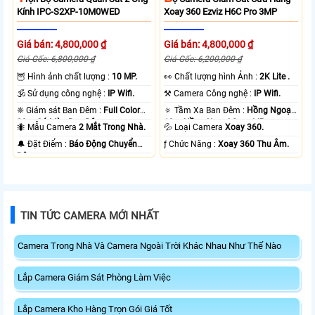
Kính IPC-S2XP-10M0WED
Xoay 360 Ezviz H6C Pro 3MP
Giá bán: 4,800,000 ₫
Giá bán: 4,800,000 ₫
Giá Gốc: 6,800,000 ₫
Giá Gốc: 6,200,000 ₫
🦉 Hình ảnh chất lượng :
10 MP.
️👀 Chất lượng hình Ảnh :
2K Lite .
🕉️ Sử dụng công nghệ :
IP Wifi.
⚒ Camera Công nghệ :
IP Wifi.
❈ Giám sát Ban Đêm :
Full Color
🔅 Tầm Xa Ban Đêm :
Hồng Ngoại
20m Có Màu Ban Ðêm.
10m Hồng Ngoại Smart IR.
🐜 Mẫu Camera
2 Mắt Trong Nhà.
💦 Loại Camera
Xoay 360.
️🔔 Đặt Điểm :
Báo Động Chuyển
️ƒ Chức Năng :
Xoay 360 Thu Âm.
Động.
TIN TỨC CAMERA MỚI NHẤT
Camera Trong Nhà Và Camera Ngoài Trời Khác Nhau Như Thế Nào
Lắp Camera Giám Sát Phòng Làm Việc
Lắp Camera Kho Hàng Trọn Gói Giá Tốt