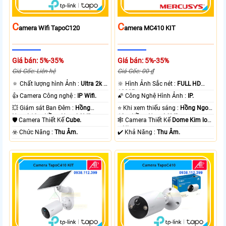
C
C
Amera Wifi TapoC120
Amera MC410 KIT
Giá bán: 5%-35%
Giá bán: 5%-35%
Giá Gốc: Liên hệ
Giá Gốc: 00 ₫
🔅 Chất lượng hình Ảnh :
Ultra 2k +
🔆 Hình Ảnh Sắc nét :
FULL HD
.
1080P .
👍 Camera Công nghệ :
IP Wifi.
🌠 Công Nghệ Hình Ảnh :
IP.
💥 Giám sát Ban Đêm :
Hồng
⭐ Khi xem thiếu sáng :
Hồng Ngoại
Ngoại 10m Hồng Ngoại SMD.
10m Hồng Ngoại SMD.
🛡 Camera Thiết Kế
Cube.
🕸️ Camera Thiết Kế
Dome Kim loại
+ Nhựa.
️☣️ Chức Năng :
Thu Âm.
️✔️ Khả Năng :
Thu Âm.