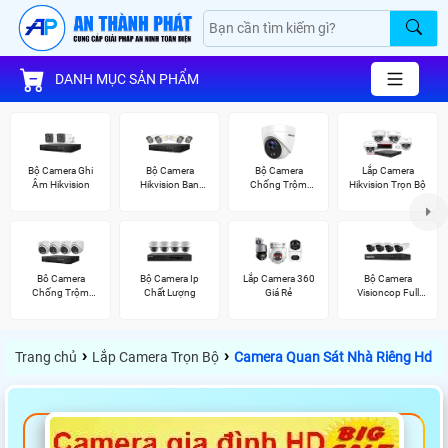
DANH MỤC SẢN PHẨM
Bộ Camera Ghi
Bộ Camera
Bộ Camera
Lắp Camera
Âm Hikvision
Hikvision Ban
Chống Trộm
Hikvision Trọn Bộ
Đêm Có Màu
Hikvision
Bô Camera
Bộ Camera Ip
Lắp Camera 360
Bộ Camera
Chống Trộm
Chất Lượng
Giá Rẻ
Visioncop Full
Hikvision
Color
›
›
Trang chủ
Lắp Camera Trọn Bộ
Camera Quan Sát Nhà Riêng Hd