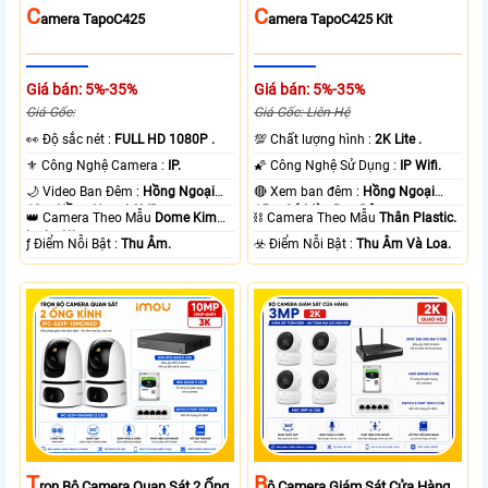
C
C
Amera TapoC425
Amera TapoC425 Kit
Giá bán: 5%-35%
Giá bán: 5%-35%
Giá Gốc:
Giá Gốc: Liên Hệ
️👀 Độ sắc nét :
FULL HD 1080P .
💯 Chất lượng hình :
2K Lite .
⚜️ Công Nghệ Camera :
IP.
🌠 Công Nghệ Sử Dụng :
IP Wifi.
🌙 Video Ban Đêm :
Hồng Ngoại
🔴 Xem ban đêm :
Hồng Ngoại
10m Hồng Ngoại SMD.
15m Có Màu Ban Ðêm.
👑 Camera Theo Mẫu
Dome Kim
⛓ Camera Theo Mẫu
Thân Plastic.
loại + Nhựa.
️ƒ Điểm Nỗi Bật :
Thu Âm.
️☣️ Điểm Nỗi Bật :
Thu Âm Và Loa.
T
B
Rọn Bộ Camera Quan Sát 2 Ống
Ộ Camera Giám Sát Cửa Hàng