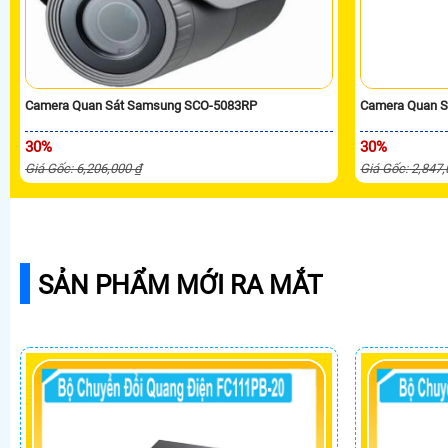
Camera Quan Sát Samsung SCO-5083RP
Camera Quan 
30%
30%
Giá Gốc: 6,206,000 ₫
Giá Gốc: 2,847
SẢN PHẨM MỚI RA MẮT