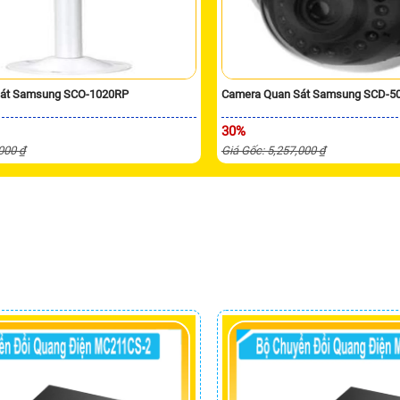
Sát Samsung SCO-1020RP
Camera Quan Sát Samsung SCD-5
30%
,000 ₫
Giá Gốc: 5,257,000 ₫