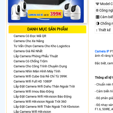
🕎 Model 
®️ Công ng
🎛 Cảm biế
🌗 Chống 
DANH MỤC SẢN PHẨM
↕️ Thiết kế
Camera Có Đọc Mã QR
Camera Cho Xe Nâng
Tư Vấn Chọn Camera Cho Kho Logistics
Camera Giá Rẻ Nhất
Camera IP
P
ảnh rõ ràng 
Lắp Camera Phòng Phẩu Thuật
Camera Có Chống Trộm
Đặc biệt, ca
Camera Cho Công Trình Chuyên Dụng
Camera Nhìn Màn Hình Máy Tính
Camera Wifi Cube Giá Rẻ Chỉ Từ 399K
Thông số kỹ 
Camera Wifi Full HD 1080P
- Chuẩn nén 
Lắp Đặt Camera Wifi Dahu Thân Ngoài Trời
Camera Wifi Imou Báo Động
- Cảm biến h
Lắp Đặt Camera Wifi Hikvision Báo Động
- Độ phân giả
Camera Wifi Hikvision Ngoài Trời 360
- Độ nhạy sán
Lắp Đặt Camera Wifi Thân Ngoài Trời Kbvision
F1.6, 50IRE, 
Lắp Camera Wifi Hikvision