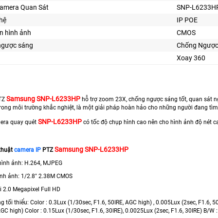
Camera Quan Sát
SNP-L6233H
hệ
IP POE
n hình ảnh
CMOS
ngược sáng
Chống Ngược
Xoay 360
Samsung SNP-L6233HP
TZ
hỗ trợ zoom 23X, chống ngược sáng tốt, quan sát ng
trong môi trường khắc nghiệt, là một giải pháp hoàn hảo cho những người đang tì
SNP-L6233HP
mera quay quét
có tốc độ chụp hình cao nên cho hình ảnh độ nét c
Samsung SNP-L6233HP
thuật
camera IP
PTZ
hình ảnh: H.264, MJPEG
ình ảnh: 1/2.8" 2.38M CMOS
i 2.0 Megapixel Full HD
g tối thiểu: Color : 0.3Lux (1/30sec, F1.6, 50IRE, AGC high) , 0.005Lux (2sec, F1.6, 
AGC high) Color : 0.15Lux (1/30sec, F1.6, 30IRE), 0.0025Lux (2sec, F1.6, 30IRE) B/W 