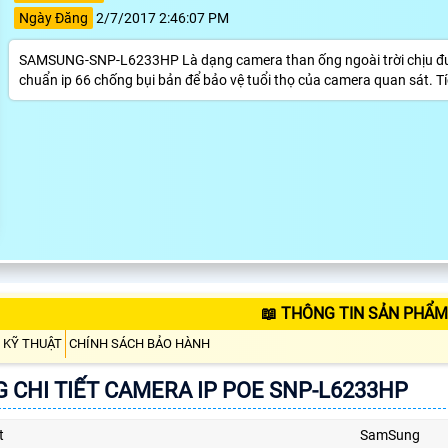
Ngày Đăng
2/7/2017 2:46:07 PM
SAMSUNG-SNP-L6233HP Là dạng camera than ống ngoài trời chịu đ
chuẩn ip 66 chống bụi bản để bảo vệ tuổi thọ của camera quan sát. Tíc
📖 THÔNG TIN SẢN PHẨM
 KỸ THUẬT
CHÍNH SÁCH BẢO HÀNH
 CHI TIẾT CAMERA IP POE SNP-L6233HP
t
SamSung