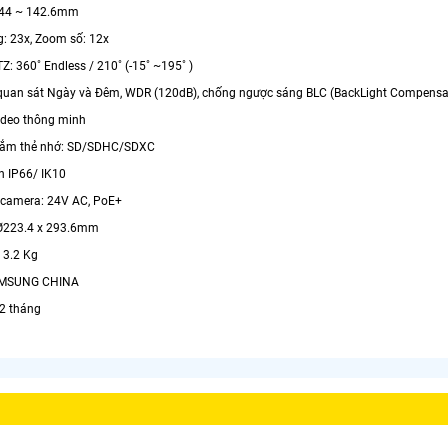
4.44 ~ 142.6mm
: 23x, Zoom số: 12x
Z: 360˚ Endless / 210˚ (-15˚ ~195˚ )
quan sát Ngày và Đêm, WDR (120dB), chống ngược sáng BLC (BackLight Compensat
Video thông minh
 cắm thẻ nhớ: SD/SDHC/SDXC
n IP66/ IK10
 camera: 24V AC, PoE+
 Ø223.4 x 293.6mm
 3.2 Kg
SAMSUNG CHINA
12 tháng