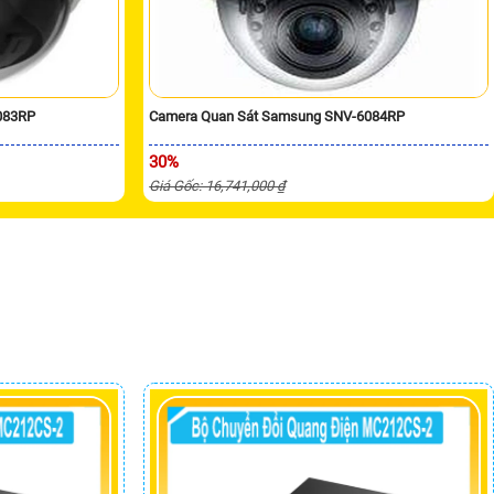
083RP
Camera Quan Sát Samsung SNV-6084RP
30%
Giá Gốc: 16,741,000 ₫