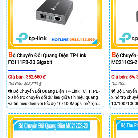
B
B
Ộ Chuyển Đổi Quang Điện TP-Link
Ộ Chuyển 
FC111PB-20 Gigabit
MC211CS-2 
Giá bán: 352,660 ₫
Giá bán: 5%-
Giá Gốc: 503,800 ₫
Giá Gốc:
📷 Bộ Chuyển Đổi Quang Điện TP-Link FC111PB-
📹 Bộ Chuyển
20 hỗ trợ chuyển đổi dữ liệu giữa tín hiệu quang
2 hỗ trợ chuyể
và tín hiệu điện với tốc độ 10/100Mbps, mở rộng
10/100/1000M
khoảng cách truyền lên đến 20km. Công nghệ
Gigabit Singl
WDM cho phép truyền nhận dữ liệu trên một sợi
cổng RJ45 Gi
quang.
Gigabit, hỗ tr
lên đến 20km.