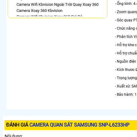
- Ống kính: 
Camera Wifi Kbvision Ngoài Trời Quay Xoay 360
Camera Xoay 360 Kbvision
- Zoom quang
Camera Wifi Kbvision Xoay 360 Giá Rẻ
- Góc quay PT
Camera Wifi 360 Full Color Dahua
- Chức năng 
Lắp Camera Imou Xoay 360 Trong Nhà
Camera 360 Độ Hikvision
- Phân tích 
Lắp Camera Ip 360
- Hỗ trợ khe
Camera Wifi Xoay 360 Trong Nhà Dahua
- Hỗ trợ chuẩ
LẮP CAMERA THEO NHU CẦU
- Nguồn điện
Lắp Camera Văn Phòng Giá Rẻ
- Kích thươc
Lắp Camera Nhà Xưởng Giá Rẻ
Lắp Camera Gia Đình Giá Rẻ
- Trọng lượng
Lắp Camera Kho Hàng Giá Rẻ
- Xuất xứ: 
Lắp Camera Cửa Hàng Giá Rẻ
- Bảo hành: 
Lắp Camera Wifi Giá Rẻ Chính Hãng
Lắp Camera Công Trình Giá Rẻ
Camera 360 Giá Rẻ
ĐÁNH GIÁ
CAMERA QUAN SÁT SAMSUNG SNP-L6233HP
Nội dung: