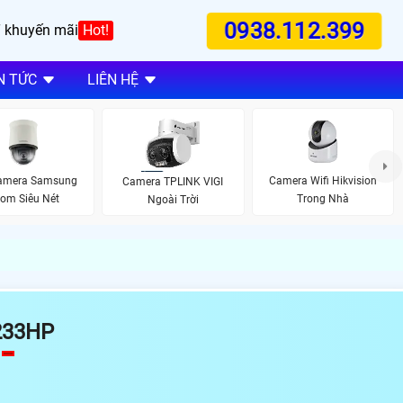
0938.112.399
 khuyến mãi
Hot!
N TỨC
LIÊN HỆ
amera Samsung
Camera Wifi Hikvision
Camera TPLINK VIGI
om Siêu Nét
Trong Nhà
Ngoài Trời
233HP