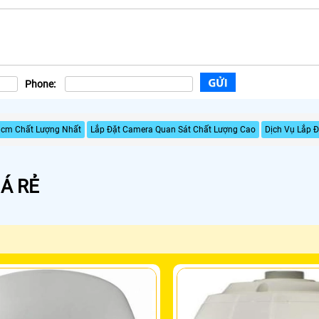
Phone:
hcm Chất Lượng Nhất
Lắp Đặt Camera Quan Sát Chất Lượng Cao
Dịch Vụ Lắp 
Á RẺ