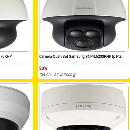
370RHP
Camera Quan Sát Samsung SNP-L6233RHP Ip Ptz
30%
Giá Gốc: 37,407,000 ₫