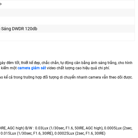
P
 Sáng DWDR 120db
ày đêm tốt, thiết kế đẹp, chắc chắn, tự động cân bằng ánh sáng trắng, cho hình
m kiếm một
camera giám sát
video chất lượng cao hiệu quả chi phí.
ao kể cả trong trường hợp đối tượng di chuyển nhanh camera vẫn theo dõi được.
50IRE, AGC high) B/W : 0.03Lux (1/30sec, F1.6, 50IRE, AGC high), 0.0005Lux (2sec,
: 0.015Lux (1/30sec, F1.6, 30IRE), 0.00025Lux (2sec, F1.6, 30IRE)