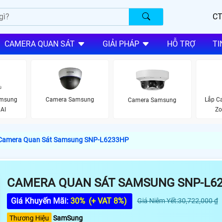
CT
CAMERA QUAN SÁT
GIẢI PHÁP
HỖ TRỢ
TI
amsung
Camera Samsung
Lắp C
Camera Samsung
AI
Zo
Camera Quan Sát Samsung SNP-L6233HP
CAMERA QUAN SÁT SAMSUNG SNP-L6
Giá Khuyến Mãi:
30%
(+ VAT 8%)
Giá Niêm Yết:30,722,000 ₫
Thương Hiệu
SamSung