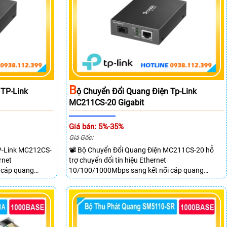
B
 TP-Link
Ộ Chuyển Đổi Quang Điện Tp-Link
MC211CS-20 Gigabit
Giá bán: 5%-35%
Giá Gốc:
P-Link MC212CS-
📽 Bộ Chuyển Đổi Quang Điện MC211CS-20 hỗ
rnet
trợ chuyển đổi tín hiệu Ethernet
 cáp quang
10/100/1000Mbps sang kết nối cáp quang
chiều. Trang bị 1
Gigabit Single Mode SC WDM hai chiều. Trang bị 1
IX và 1 cổng SC
cổng RJ45 Gigabit Auto MDI/MDIX và 1 cổng SC
đồng thời lên đến
Gigabit hỗ trợ truyền dữ liệu hai chiều đồng thời
lên đến 20km.