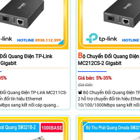
B
Đổi Quang Điện TP-Link
Ộ Chuyển Đổi Quang Điện
Gigabit
MC212CS-2 Gigabit
35%
Giá bán: 5%-35%
Giá Gốc:
 Đổi Quang Điện TP-Link MC211CS-
📽 Bộ Chuyển Đổi Quang Điện T
n đổi tín hiệu Ethernet
2 hỗ trợ chuyển đổi tín hiệu Ethe
bps sang kết nối cáp quang
10/100/1000Mbps sang kết nối
e Mode SC WDM hai chiều. Trang bị 1
Gigabit Single Mode SC WDM hai 
gabit Auto MDI/MDIX và 1 cổng SC
cổng RJ45 Gigabit Auto MDI/MD
ợ truyền dữ liệu hai chiều đồng thời
Gigabit truyền dữ liệu hai chiều 
20km.