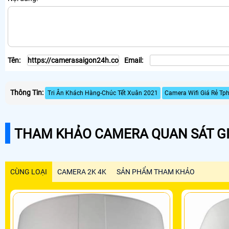
Tên:
Email:
Thông Tin:
Tri Ân Khách Hàng-Chúc Tết Xuân 2021
Camera Wifi Giá Rẻ Tp
THAM KHẢO CAMERA QUAN SÁT GI
CÙNG LOẠI
CAMERA 2K 4K
SẢN PHẨM THAM KHẢO