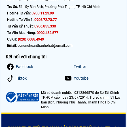
Trụ Sở:
51 Lũy Bán Bích, Phường Phú Thạnh, TP. Hồ Chí Minh
0938.11.23.99
Hotline Tư Vấn:
0906.72.73.77
Hotline Tư Vấn 1:
0906.855.330
Tư Vấn Kỹ Thuật:
0902.452.577
Tư Vấn Mua Hàng:
(028) 6688.4949
CSKH:
Email:
congngheanthanhphat@gmail.com
Kết nối với chúng tôi
Facebook
Twitter
Tiktok
Youtube
Mã số doanh nghiệp: 0312866570 do Sở Tài Chính
TP.HCM cấp ngày 23/07/2014. Trụ sở chính: 51 Lũy
Bán Bích, Phường Phú Thạnh, Thành Phố Hồ Chí
Minh