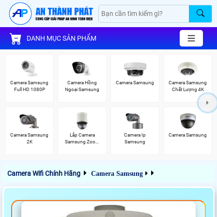
DANH MỤC SẢN PHẨM
Camera Samsung
Camera Hồng
Camera Samsung
Camera Samsung
Full HD 1080P
Ngoại Samsung
Chất Lượng 4K
Camera Samsung
Lắp Camera
Camera Ip
Camera Samsung
2K
Samsung Zoom
Samsung
Siêu Nét
Camera Wifi Chính Hãng
Camera Samsung