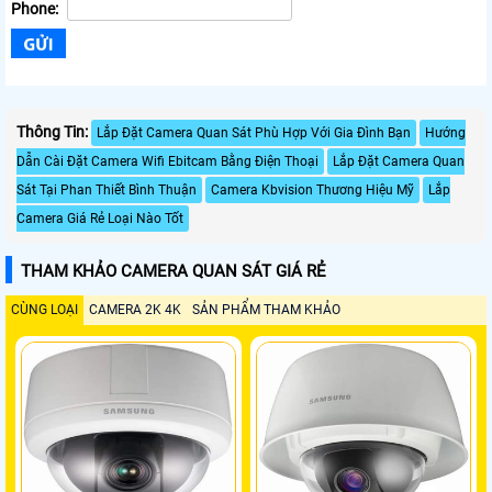
Phone:
Thông Tin:
Lắp Đặt Camera Quan Sát Phù Hợp Với Gia Đình Bạn
Hướng
Dẫn Cài Đặt Camera Wifi Ebitcam Bằng Điện Thoại
Lắp Đặt Camera Quan
Sát Tại Phan Thiết Bình Thuận
Camera Kbvision Thương Hiệu Mỹ
Lắp
Camera Giá Rẻ Loại Nào Tốt
THAM KHẢO CAMERA QUAN SÁT GIÁ RẺ
CÙNG LOẠI
CAMERA 2K 4K
SẢN PHẨM THAM KHẢO