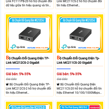
Link FC111PB-20 hỗ trợ chuyển đổi
Link MC211CS-2 hỗ trợ chuyển đổi
dữ liệu giữa tín hiệu quang và tín
tín hiệu Ethernet
hiệu điện với tốc độ 10/100Mbps,
10/100/1000Mbps sang kết nối
mở rộng khoảng cách truyền lên
cáp quang Gigabit Single Mode SC
đến 20km. Công nghệ WDM cho
WDM hai chiều. Trang bị 1 cổng
phép truyền nhận dữ liệu trên một
RJ45 Gigabit Auto MDI/MDIX và 1
sợi quang.
cổng SC Gigabit, hỗ trợ truyền dữ
liệu hai chiều đồng thời lên đến
20km.
B
B
Ộ Chuyển Đổi Quang Điện TP-
Ộ Chuyển Đổi Quang Điện Tp-
Link MC212CS-2 Gigabit
Link MC211CS-20 Gigabit
Giá bán: 5%-35%
Giá bán: 5%-35%
Giá Gốc:
Giá Gốc:
📽 Bộ Chuyển Đổi Quang Điện TP-
📽 Bộ Chuyển Đổi Quang Điện
Link MC212CS-2 hỗ trợ chuyển đổi
MC211CS-20 hỗ trợ chuyển đổi tín
tín hiệu Ethernet
hiệu Ethernet 10/100/1000Mbps
10/100/1000Mbps sang kết nối
sang kết nối cáp quang Gigabit
cáp quang Gigabit Single Mode SC
Single Mode SC WDM hai chiều.
WDM hai chiều. Trang bị 1 cổng
Trang bị 1 cổng RJ45 Gigabit Auto