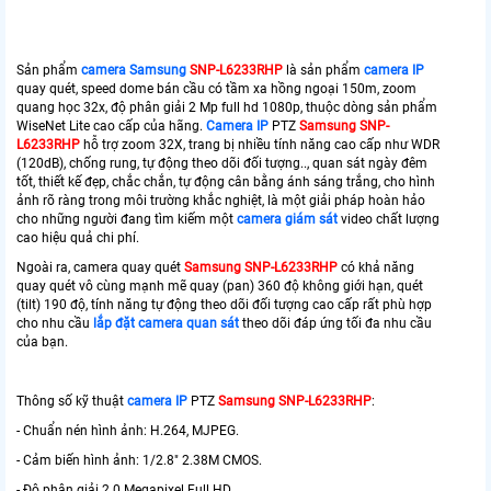
Sản phẩm
camera Samsung
SNP-L6233RHP
là sản phẩm
camera IP
quay quét, speed dome bán cầu có tầm xa hồng ngoại 150m, zoom
quang học 32x, độ phân giải 2 Mp full hd 1080p, thuộc dòng sản phẩm
WiseNet Lite cao cấp của hãng.
Camera IP
PTZ
Samsung SNP-
L6233RHP
hỗ trợ zoom 32X, trang bị nhiều tính năng cao cấp như WDR
(120dB), chống rung, tự động theo dõi đối tượng.., quan sát ngày đêm
tốt, thiết kế đẹp, chắc chắn, tự động cân bằng ánh sáng trắng, cho hình
ảnh rõ ràng trong môi trường khắc nghiệt, là một giải pháp hoàn hảo
cho những người đang tìm kiếm một
camera giám sát
video chất lượng
cao hiệu quả chi phí.
Ngoài ra, camera quay quét
Samsung SNP-L6233RHP
có khả năng
quay quét vô cùng mạnh mẽ quay (pan) 360 độ không giới hạn, quét
(tilt) 190 độ, tính năng tự động theo dõi đối tượng cao cấp rất phù hợp
cho nhu cầu
lắp đặt camera quan sát
theo dõi đáp ứng tối đa nhu cầu
của bạn.
Thông số kỹ thuật
camera IP
PTZ
Samsung SNP-L6233RHP
:
- Chuẩn nén hình ảnh: H.264, MJPEG.
- Cảm biến hình ảnh: 1/2.8" 2.38M CMOS.
- Độ phân giải 2.0 Megapixel Full HD.