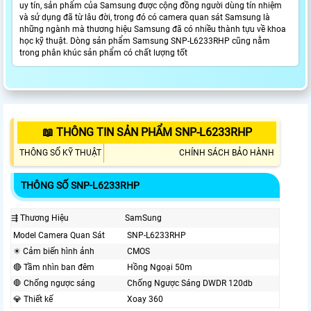
uy tín, sản phẩm của Samsung được cộng đồng người dùng tín nhiệm
và sử dụng đã từ lâu đời, trong đó có camera quan sát Samsung là
những ngành mà thương hiệu Samsung đã có nhiều thành tựu về khoa
học kỹ thuật. Dòng sản phẩm Samsung SNP-L6233RHP cũng nằm
trong phân khúc sản phẩm có chất lượng tốt
📖 THÔNG TIN SẢN PHẨM SNP-L6233RHP
THÔNG SỐ KỸ THUẬT
CHÍNH SÁCH BẢO HÀNH
THÔNG SỐ SNP-L6233RHP
⇶ Thương Hiệu
SamSung
Model Camera Quan Sát
SNP-L6233RHP
✴️ Cảm biến hình ảnh
CMOS
🔴 Tầm nhìn ban đêm
Hồng Ngoại 50m
🛑 Chống ngược sáng
Chống Ngược Sáng DWDR 120db
💎 Thiết kế
Xoay 360