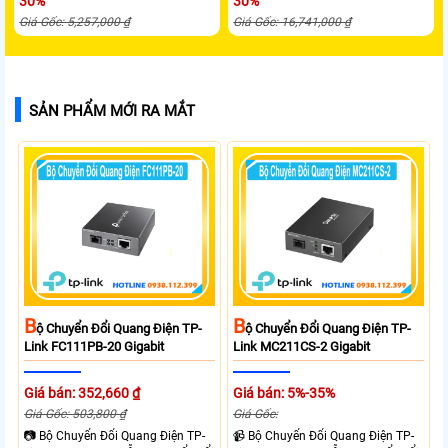
30%
30%
Giá Gốc: 5,257,000 ₫
Giá Gốc: 16,741,000 ₫
SẢN PHẨM MỚI RA MẮT
B
B
Ộ Chuyển Đổi Quang Điện TP-
Ộ Chuyển Đổi Quang Điện TP-
Link FC111PB-20 Gigabit
Link MC211CS-2 Gigabit
Giá bán: 352,660 ₫
Giá bán: 5%-35%
Giá Gốc: 503,800 ₫
Giá Gốc:
📷 Bộ Chuyển Đổi Quang Điện TP-
📹 Bộ Chuyển Đổi Quang Điện TP-