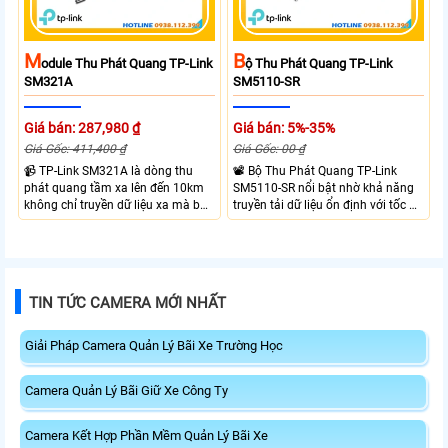
M
B
Odule Thu Phát Quang TP-Link
Ộ Thu Phát Quang TP-Link
SM321A
SM5110-SR
Giá bán: 287,980 ₫
Giá bán: 5%-35%
Giá Gốc: 411,400 ₫
Giá Gốc: 00 ₫
📹 TP-Link SM321A là dòng thu
📽 Bộ Thu Phát Quang TP-Link
phát quang tầm xa lên đến 10km
SM5110-SR nổi bật nhờ khả năng
không chỉ truyền dữ liệu xa mà bộ
truyền tải dữ liệu ổn định với tốc độ
thu phát quang này của TP-Link
cao lên đến 10Gbps và truyền tải đi
còn có tốc đọ truyền tải cao lên
xa tới 10Km và bước sóng 8 nano
đến 1.25Gbps
met
TIN TỨC CAMERA MỚI NHẤT
Giải Pháp Camera Quản Lý Bãi Xe Trường Học
Camera Quản Lý Bãi Giữ Xe Công Ty
Camera Kết Hợp Phần Mềm Quản Lý Bãi Xe