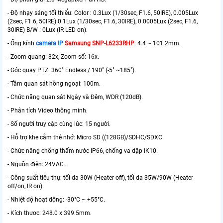
- Độ nhạy sáng tối thiểu: Color : 0.3Lux (1/30sec, F1.6, 50IRE), 0.005Lux
(2sec, F1.6, 50IRE) 0.1Lux (1/30sec, F1.6, 30IRE), 0.0005Lux (2sec, F1.6,
30IRE) B/W : 0Lux (IR LED on).
- Ống kính
camera IP
Samsung SNP-L6233RHP
: 4.4 ~ 101.2mm.
- Zoom quang: 32x, Zoom số: 16x.
- Góc quay PTZ: 360˚ Endless / 190˚ (-5˚ ~185˚).
- Tầm quan sát hồng ngoại: 100m.
- Chức năng quan sát Ngày và Đêm, WDR (120dB).
- Phân tích Video thông minh.
- Số người truy cập cùng lúc: 15 người.
- Hỗ trợ khe cắm thẻ nhớ: Micro SD ((128GB)/SDHC/SDXC.
- Chức năng chống thấm nước IP66, chống va đập IK10.
- Nguồn điện: 24VAC.
- Công suất tiêu thụ: tối đa 30W (Heater off), tối đa 35W/90W (Heater
off/on, IR on).
- Nhiệt độ hoạt động: -30°C ~ +55°C.
- Kích thươc: 248.0 x 399.5mm.