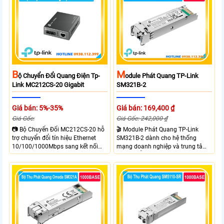
RJ45 Gigabit Auto MDI/MDIX và 1
MDI/MDIX và 1 cổng SC Gigabit hỗ
cổng SC Gigabit truyền dữ liệu hai
trợ truyền dữ liệu hai chiều đồng
chiều đồng thời lên đến 20km.
thời lên đến 20km.
M
B
Odule Phát Quang TP-Link
Ộ Chuyển Đổi Quang Điện Tp-
SM321B-2
Link MC212CS-20 Gigabit
Giá bán: 169,400 ₫
Giá bán: 5%-35%
Giá Gốc: 242,000 ₫
Giá Gốc:
🎬 Module Phát Quang TP-Link
📷 Bộ Chuyển Đổi MC212CS-20 hỗ
SM321B-2 dành cho hệ thống
trợ chuyển đổi tín hiệu Ethernet
mạng doanh nghiệp và trung tâm
10/100/1000Mbps sang kết nối
dữ liệu hỗ trợ tốc độ truyền tải
cáp quang Gigabit Single Mode SC
1.25Gbps, truyền xa đến 2km trên
WDM hai chiều. Trang bị 1 cổng
cáp quang Single-Mode
RJ45 Gigabit Auto MDI/MDIX và 1
cổng SC Gigabit truyền dữ liệu hai
chiều đồng thời với khoảng cách
lên đến 20km. Sử dụng bước sóng
Tx 1550nm, Rx 1310nm và hỗ trợ
khung gắn TL FC1420 để đặt trên
kệ.