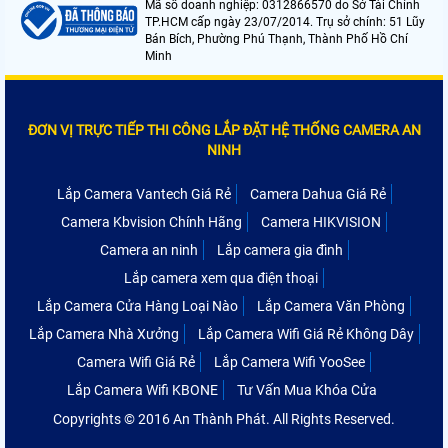
Mã số doanh nghiệp: 0312866570 do Sở Tài Chính
TP.HCM cấp ngày 23/07/2014. Trụ sở chính: 51 Lũy
Bán Bích, Phường Phú Thạnh, Thành Phố Hồ Chí
Minh
ĐƠN VỊ TRỰC TIẾP THI CÔNG LẮP ĐẶT HỆ THỐNG CAMERA AN
NINH
Lắp Camera Vantech Giá Rẻ
Camera Dahua Giá Rẻ
Camera Kbvision Chính Hãng
Camera HIKVISION
Camera an ninh
Lắp camera gia đình
Lắp camera xem qua điện thoại
Lắp Camera Cửa Hàng Loại Nào
Lắp Camera Văn Phòng
Lắp Camera Nhà Xưởng
Lắp Camera Wifi Giá Rẻ Không Dây
Camera Wifi Giá Rẻ
Lắp Camera Wifi YooSee
Lắp Camera Wifi KBONE
Tư Vấn Mua Khóa Cửa
Copyrights © 2016 An Thành Phát. All Rights Reserved.