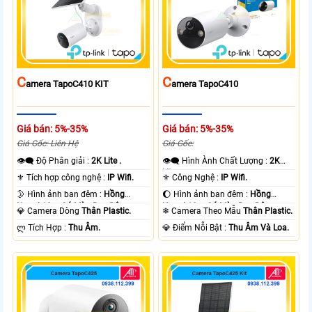
C
C
Amera TapoC410 KIT
Amera TapoC410
Giá bán: 5%-35%
Giá bán: 5%-35%
Giá Gốc: Liên Hệ
Giá Gốc:
👁️‍🗨 Độ Phân giải :
2K Lite .
👁️‍🗨 Hình Ành Chất Lượng :
2K
Lite .
⚜️ Tích hợp công nghệ :
IP Wifi.
⚜️ Công Nghệ :
IP Wifi.
🌛 Hình ảnh ban đêm :
Hồng
🌔 Hình ảnh ban đêm :
Hồng
Ngoại 10m Có Màu Ban Ðêm.
Ngoại 10m Có Màu Ban Ðêm.
💎 Camera Dòng
Thân Plastic.
❄ Camera Theo Mẫu
Thân Plastic.
️ლ Tích Hợp :
Thu Âm.
️💎 Điểm Nỗi Bật :
Thu Âm Và Loa.