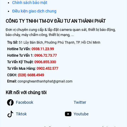
Chính sách bảo mật
Điều kiện giao dịch chung
CÔNG TY TNHH TM-DV ĐẦU TƯ AN THÀNH PHÁT
Đơn vị chuyên cung cấp & lắp đặt camera quan sát, thiết bị báo động,
báo cháy, máy chấm công, thiết bị mạng, ...
Trụ Sở:
51 Lũy Bán Bích, Phường Phú Thạnh, TP. Hồ Chí Minh
0938.11.23.99
Hotline Tư Vấn:
0906.72.73.77
Hotline Tư Vấn 1:
0906.855.330
Tư Vấn Kỹ Thuật:
0902.452.577
Tư Vấn Mua Hàng:
(028) 6688.4949
CSKH:
Email:
congngheanthanhphat@gmail.com
Kết nối với chúng tôi
Facebook
Twitter
Tiktok
Youtube