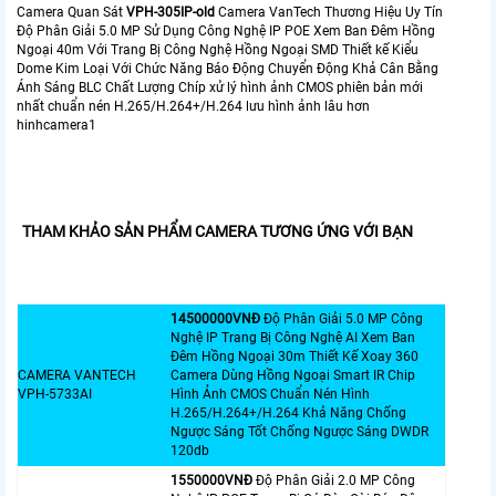
Camera Quan Sát
VPH-305IP-old
Camera VanTech Thương Hiệu Uy Tín
Độ Phân Giải 5.0 MP Sử Dụng Công Nghệ IP POE Xem Ban Đêm Hồng
Ngoại 40m Với Trang Bị Công Nghệ Hồng Ngoại SMD Thiết kế Kiểu
Dome Kim Loại Với Chức Năng Báo Động Chuyển Động Khả Cân Bằng
Ánh Sáng BLC Chất Lượng Chíp xử lý hình ảnh CMOS phiên bản mới
nhất chuẩn nén H.265/H.264+/H.264 lưu hình ảnh lâu hơn
hinhcamera1
THAM KHẢO SẢN PHẨM CAMERA TƯƠNG ỨNG VỚI BẠN
14500000VNÐ
Độ Phân Giải 5.0 MP Công
Nghệ IP Trang Bị Công Nghệ AI Xem Ban
Đêm Hồng Ngoại 30m Thiết Kế Xoay 360
CAMERA VANTECH
Camera Dùng Hồng Ngoại Smart IR Chip
VPH-5733AI
Hình Ảnh CMOS Chuẩn Nén Hình
H.265/H.264+/H.264 Khả Năng Chống
Ngược Sáng Tốt Chống Ngược Sáng DWDR
120db
1550000VNÐ
Độ Phân Giải 2.0 MP Công