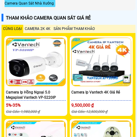
Camera Quan Sát Nhà Xưởng
THAM KHẢO CAMERA QUAN SÁT GIÁ RẺ
CÙNG LOẠI
CAMERA 2K 4K
SẢN PHẨM THAM KHẢO
Camera Ip Hồng Ngoại 5.0
Camera Ip Vantech 4K Giá Rẻ
Megapixel Vantech VP-5220IP
5%-35%
9,500,000 ₫
Giá Gốc: 1,980,000 ₫
Giá Gốc: 12,500,000 ₫