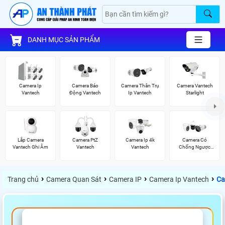
DANH MỤC SẢN PHẨM
Camera Ip
Camera Báo
Camera Thân Trụ
Camera Vantech
Vantech
Động Vantech
Ip Vantech
Starlight
Lắp Camera
Camera PtZ
Camera Ip 4k
Camera Có
Vantech Ghi Âm
Vantech
Vantech
Chống Ngược
Sáng Vantech
›
›
›
›
Trang chủ
Camera Quan Sát
Camera IP
Camera Ip Vantech
Ca