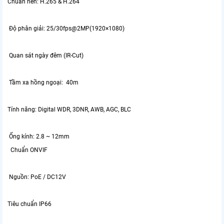
Chuẩn nén: H.265 & H.264
Độ phân giải: 25/30fps@2MP(1920×1080)
Quan sát ngày đêm (IR-Cut)
Tầm xa hồng ngoại: 40m
Tính năng: Digital WDR, 3DNR, AWB, AGC, BLC
Ống kính: 2.8 ~ 12mm
Chuẩn ONVIF
Nguồn: PoE / DC12V
Tiêu chuẩn IP66