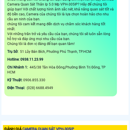
Camera Quan Sát Thân Ip 5.0 Mp VPH-305IP? Hãy để chúng tôi
giúp bạn! Với chất lượng hình ảnh sắc nét, khả năng quan sát tốt và
độ bền cao, Camera của chúng tôi là lựa chọn hoàn hảo cho nhu
cầu an ninh của bạn.
chúng tôi cam kết mang đến dịch vụ chăm sóc khách hàng tốt
nhất.
Với những trăn trở và yêu cầu của bạn, chúng tôi sẽ luôn sẵn lòng
hỗ trợ và đáp ứng mọi nhu cầu của bạn.
Chúng tôi là đơn vị đáng để bạn quan tâm!
Trụ Sở:
51 Lũy Bán Bích, Phường Phú Thạnh, TP.HCM
Hotline: 0938.11.23.99
Chi Nhánh 1:
445/38 Tân Hòa Đông,Phường Bình Trị Đông, TP
HCM
Kỹ Thuật:
0906.855.330
Điện Thoại:
(028) 6688.4949
ĐÁNH GIÁ
CAMERA QUAN SÁT VPH-305IP