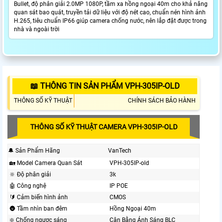
Bullet, độ phân giải 2.0MP 1080P, tầm xa hồng ngoại 40m cho khả năng
quan sát bao quát, truyền tải dữ liệu với độ nét cao, chuẩn nén hình ảnh
H.265, tiêu chuẩn IP66 giúp camera chống nước, nên lắp đặt được trong
nhà và ngoài trời
📖 THÔNG TIN SẢN PHẨM VPH-305IP-OLD
THÔNG SỐ KỸ THUẬT
CHÍNH SÁCH BẢO HÀNH
THÔNG SỐ KỸ THUẬT CAMERA VPH-305IP-OLD
🔔 Sản Phẩm Hãng
VanTech
🏡 Model Camera Quan Sát
VPH-305IP-old
🔆 Độ phân giải
3k
🤖️ Công nghệ
IP POE
🔰 Cảm biến hình ảnh
CMOS
🌚 Tầm nhìn ban đêm
Hồng Ngoại 40m
❇️ Chống ngược sáng
Cân Bằng Ánh Sáng BLC