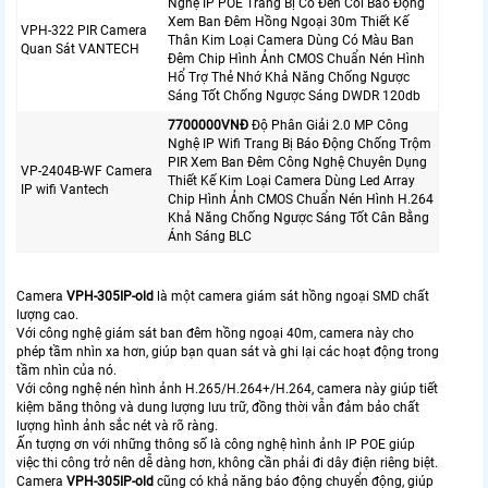
Nghệ IP POE Trang Bị Có Đèn Còi Báo Động
Xem Ban Đêm Hồng Ngoại 30m Thiết Kế
VPH-322 PIR Camera
Thân Kim Loại Camera Dùng Có Màu Ban
Quan Sát VANTECH
Đêm Chip Hình Ảnh CMOS Chuẩn Nén Hình
Hổ Trợ Thẻ Nhớ Khả Năng Chống Ngược
Sáng Tốt Chống Ngược Sáng DWDR 120db
7700000VNÐ
Độ Phân Giải 2.0 MP Công
Nghệ IP Wifi Trang Bị Báo Động Chống Trộm
PIR Xem Ban Đêm Công Nghệ Chuyên Dụng
VP-2404B-WF Camera
Thiết Kế Kim Loại Camera Dùng Led Array
IP wifi Vantech
Chip Hình Ảnh CMOS Chuẩn Nén Hình H.264
Khả Năng Chống Ngược Sáng Tốt Cân Bằng
Ánh Sáng BLC
Camera
VPH-305IP-old
là một camera giám sát hồng ngoại SMD chất
lượng cao.
Với công nghệ giám sát ban đêm hồng ngoại 40m, camera này cho
phép tầm nhìn xa hơn, giúp bạn quan sát và ghi lại các hoạt động trong
tầm nhìn của nó.
Với công nghệ nén hình ảnh H.265/H.264+/H.264, camera này giúp tiết
kiệm băng thông và dung lượng lưu trữ, đồng thời vẫn đảm bảo chất
lượng hình ảnh sắc nét và rõ ràng.
Ấn tượng ơn với những thông số là công nghệ hình ảnh IP POE giúp
việc thi công trở nên dễ dàng hơn, không cần phải đi dây điện riêng biệt.
Camera
VPH-305IP-old
cũng có khả năng báo động chuyển động, giúp