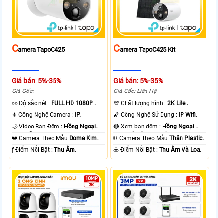
C
C
Amera TapoC425
Amera TapoC425 Kit
Giá bán: 5%-35%
Giá bán: 5%-35%
Giá Gốc:
Giá Gốc: Liên Hệ
️👀 Độ sắc nét :
FULL HD 1080P .
💯 Chất lượng hình :
2K Lite .
⚜️ Công Nghệ Camera :
IP.
🌠 Công Nghệ Sử Dụng :
IP Wifi.
🌙 Video Ban Đêm :
Hồng Ngoại
🔴 Xem ban đêm :
Hồng Ngoại
10m Hồng Ngoại SMD.
15m Có Màu Ban Ðêm.
👑 Camera Theo Mẫu
Dome Kim
⛓ Camera Theo Mẫu
Thân Plastic.
loại + Nhựa.
️ƒ Điểm Nỗi Bật :
Thu Âm.
️☣️ Điểm Nỗi Bật :
Thu Âm Và Loa.