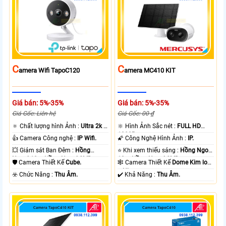
C
C
Amera Wifi TapoC120
Amera MC410 KIT
Giá bán: 5%-35%
Giá bán: 5%-35%
Giá Gốc: Liên hệ
Giá Gốc: 00 ₫
🔅 Chất lượng hình Ảnh :
Ultra 2k +
🔆 Hình Ảnh Sắc nét :
FULL HD
.
1080P .
👍 Camera Công nghệ :
IP Wifi.
🌠 Công Nghệ Hình Ảnh :
IP.
💥 Giám sát Ban Đêm :
Hồng
⭐ Khi xem thiếu sáng :
Hồng Ngoại
Ngoại 10m Hồng Ngoại SMD.
10m Hồng Ngoại SMD.
🛡 Camera Thiết Kế
Cube.
🕸️ Camera Thiết Kế
Dome Kim loại
+ Nhựa.
️☣️ Chức Năng :
Thu Âm.
️✔️ Khả Năng :
Thu Âm.