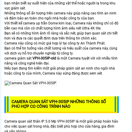
bạn nhận biết sự xuất hiện của những vật thể hoặc người lạ trong khu
vực giám sát.
Những thông số ấn tượng trên camera này giúp nâng cao tính an ninh
và đảm bảo an toàn cho ngôi nhà hoặc công ty của bạn.
Với thiết kế camera up trần Dome kim loại, Camera này không chỉ có độ
bền cao mà còn có chất lượng hình ảnh siêu nét Ultra 4K lite.
Bạn sẽ có những hình ảnh rõ ràng và sắc nét, giúp bạn quan sát chi tiết
hơn và đưa ra các quyết định dựa trên thông tin chính xác.
Camera này cũng có mức giá hợp lý tại công ty An Thành Phát.
Bạn có thể tin tưởng vào chất lượng và hiệu suất của camera này, cùng
với dịch vụ hỗ trợ chuyên nghiệp từ công ty.
camera giám sát
VPH-305IP-old
là một Camera tuyệt vời với nhiều tính
năng và công nghệ hiện đại.
Nếu bạn đang tìm kiếm một giải pháp giám sát an ninh cho ngôi nhà
hoặc công ty của mình, Camera này xứng đáng được xem xét.
CAMERA QUAN SÁT VPH-305IP NHỮNG THÔNG SỐ
PHÙ HỢP CO CÔNG TRÌNH NÀO
Camera quan sát thân IP 5.0 Mp VPH-305IP là một giải pháp hoàn hảo
cho việc quan sát trong nhà, đặc biệt phù hợp cho cửa hàng, gia đình
và văn phòng.