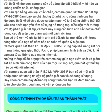
Với thiết kế nhỏ gọn, camera này dễ dàng lắp đặt ở bất kỳ vị trí nào và
không chiếm nhiều không gian.
Với cấu tạo bằng kim loại chắc chắn, camera quan sát thân IP 5.0 Mp
VPH-305IP đảm bảo sự chất lượng tốt nhất cho công trình của bạn.
Nó được thiết kế để chịu được va đập mạnh và khả năng chống thời tiết
xấu, cho phép bạn yên tâm sử dụng nó trong mọi điều kiện môi trường.
Với độ phân giải 5.0 Mp, camera này cung cấp hình ảnh sắc nét và chất
lượng cao để giúp bạn giám sát một cách rõ ràng.
Bạn có thể xem và ghi lại hình ảnh chi tiết, ghi lại mọi diễn biến trong
công trình của bạn để đảm bảo an toàn và quản lý hiệu quả.
Camera quan sát thân IP 5.0 Mp VPH-305IP cung cấp khả năng kết nối
mạng thông qua giao thức IP, cho phép bạn xem hình ảnh và điều khiển
camera từ xa thông qua mạng internet.
Những thông số ấn tượng trên camera này giúp bạn kiểm soát và giám
sát an ninh của công trình của bạn mọi lúc, mọi nơi, qua bất kỳ thiết bị
nào có kết nối internet.
Với camera quan sát thân IP 5.0 Mp VPH-305IP, bạn sẽ có một giải
pháp quan sát đáng tin cậy, độ phân giải cao và dễ dàng sử dụng.
Hãy chọn camera này để bảo vệ công trình của bạn và đảm bảo an
toàn cho gia đình, cửa hàng và văn phòng của bạn.
CÔNG TY TNHH TM-DV ĐẦU TƯ AN THÀNH PHÁT
Chào mừng đến với chúng tôi! Bạn đang tìm một nơi tin cậy để mua