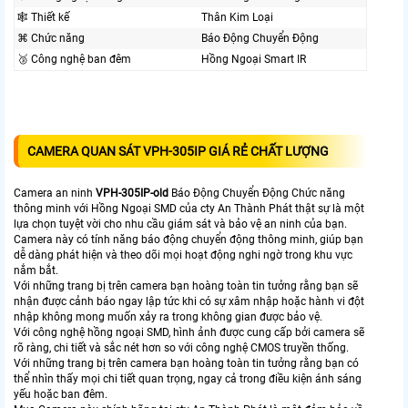
🕸️ Thiết kế
Thân Kim Loại
⌘ Chức năng
Báo Động Chuyển Động
🥉 Công nghệ ban đêm
Hồng Ngoại Smart IR
CAMERA QUAN SÁT VPH-305IP GIÁ RẺ CHẤT LƯỢNG
Camera an ninh
VPH-305IP-old
Báo Động Chuyển Động Chức năng
thông minh với Hồng Ngoại SMD của cty An Thành Phát thật sự là một
lựa chọn tuyệt vời cho nhu cầu giám sát và bảo vệ an ninh của bạn.
Camera này có tính năng báo động chuyển động thông minh, giúp bạn
dễ dàng phát hiện và theo dõi mọi hoạt động nghi ngờ trong khu vực
nắm bắt.
Với những trang bị trên camera bạn hoàng toàn tin tưởng rằng bạn sẽ
nhận được cảnh báo ngay lập tức khi có sự xâm nhập hoặc hành vi đột
nhập không mong muốn xảy ra trong không gian được bảo vệ.
Với công nghệ hồng ngoại SMD, hình ảnh được cung cấp bởi camera sẽ
rõ ràng, chi tiết và sắc nét hơn so với công nghệ CMOS truyền thống.
Với những trang bị trên camera bạn hoàng toàn tin tưởng rằng bạn có
thể nhìn thấy mọi chi tiết quan trọng, ngay cả trong điều kiện ánh sáng
yếu hoặc ban đêm.