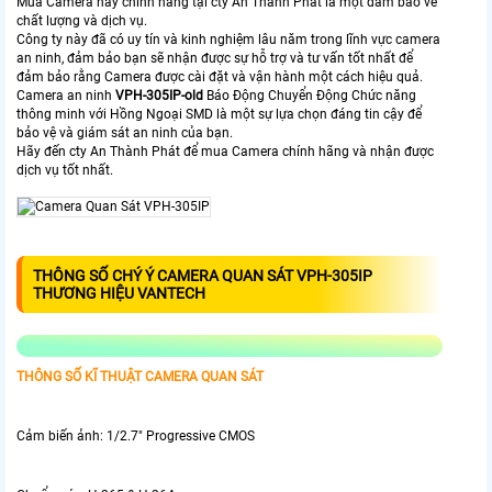
Mua Camera này chính hãng tại cty An Thành Phát là một đảm bảo về
chất lượng và dịch vụ.
Công ty này đã có uy tín và kinh nghiệm lâu năm trong lĩnh vực camera
an ninh, đảm bảo bạn sẽ nhận được sự hỗ trợ và tư vấn tốt nhất để
đảm bảo rằng Camera được cài đặt và vận hành một cách hiệu quả.
Camera an ninh
VPH-305IP-old
Báo Động Chuyển Động Chức năng
thông minh với Hồng Ngoại SMD là một sự lựa chọn đáng tin cậy để
bảo vệ và giám sát an ninh của bạn.
Hãy đến cty An Thành Phát để mua Camera chính hãng và nhận được
dịch vụ tốt nhất.
THÔNG SỐ CHÝ Ý CAMERA QUAN SÁT VPH-305IP
THƯƠNG HIỆU VANTECH
THÔNG SỐ KĨ THUẬT CAMERA QUAN SÁT
Cảm biến ảnh: 1/2.7" Progressive CMOS