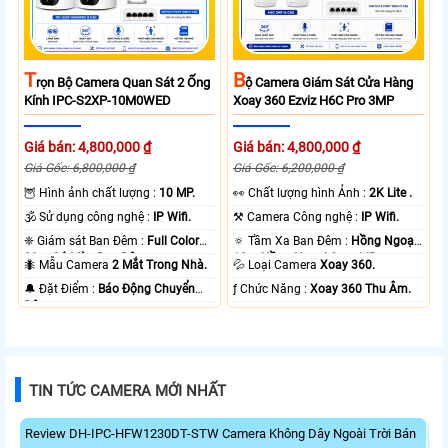
T
B
Rọn Bộ Camera Quan Sát 2 Ống
Ộ Camera Giám Sát Cửa Hàng
Kính IPC-S2XP-10M0WED
Xoay 360 Ezviz H6C Pro 3MP
Giá bán: 4,800,000 ₫
Giá bán: 4,800,000 ₫
Giá Gốc: 6,800,000 ₫
Giá Gốc: 6,200,000 ₫
🦉 Hình ảnh chất lượng :
10 MP.
️👀 Chất lượng hình Ảnh :
2K Lite .
🕉️ Sử dụng công nghệ :
IP Wifi.
⚒ Camera Công nghệ :
IP Wifi.
❈ Giám sát Ban Đêm :
Full Color
🔅 Tầm Xa Ban Đêm :
Hồng Ngoại
20m Có Màu Ban Ðêm.
10m Hồng Ngoại Smart IR.
🐜 Mẫu Camera
2 Mắt Trong Nhà.
💦 Loại Camera
Xoay 360.
️🔔 Đặt Điểm :
Báo Động Chuyển
️ƒ Chức Năng :
Xoay 360 Thu Âm.
Động.
TIN TỨC CAMERA MỚI NHẤT
Review DH-IPC-HFW1230DT-STW Camera Không Dây Ngoài Trời Bán