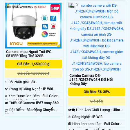
4846
0
Camera Imou Ngoài Trời IPC-
S51FEP Tặng Thẻ 32GB
Giá Bán: 1,650,000 ₫
Giá gốc: 1,900,000 ₫
Combo Camera DS-
J142I/KS424W03H Kết Nối
✨ Độ Phân giải :
3k .
Không Dây
⚒ Trang Bị Công Nghệ :
IP Wifi.
Giá Bán: 5%-35%
❈ Xem Được Ban Đêm :
Full Color
20m Có Màu Ban Ðêm.
Giá gốc:
👑 Thiết Kế Camera
IP67 xoay 360.
👁️‍🗨 Hình Ành Chất Lượng :
Ultra 2k
️ლ Đặt Điểm :
Báo Động Chuyển
+ .
Động.
⚛️ Công Nghệ :
IP Wifi.
🔴 Hình ảnh ban đêm :
Full Color
30m Có Màu Ban Ðêm.