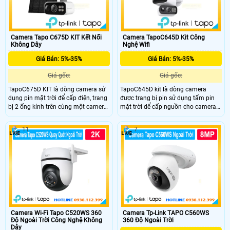
Camera Tapo C675D KIT Kết Nối
Camera TapoC645D Kit Công
Không Dây
Nghệ Wifi
Giá Bán: 5%-35%
Giá Bán: 5%-35%
Giá gốc:
Giá gốc:
TapoC675D KIT là dòng camera sử
TapoC645D kit là dòng camera
dụng pin mặt trời để cấp điện, trang
được trang bị pin sử dụng tấm pin
bị 2 ống kính trên cùng một camera
mặt trời để cấp nguồn cho camera
giúp bao quát tốt, trang bị ống kính
và trong camera được trang bị pin
có độ phân giải 8.0MP cho ra hình
với dung lượng lên đến 10.000 mAh,
11
7
ảnh 4K siêu nét, nhìn ban đêm bằng
trang bị 2 ống kính, nhìn có màu
hồng ngoại với khoảng cách lên đến
vào ban đêm, micro và loa cũng
16m
được trang bị.
Camera Wi-Fi Tapo C520WS 360
Camera Tp-Link TAPO C560WS
Độ Ngoài Trời Công Nghệ Không
360 Độ Ngoài Trời
Dây