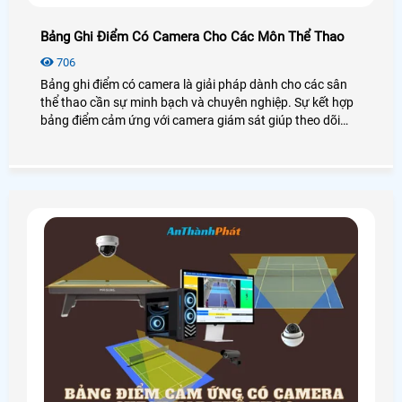
Bảng Ghi Điểm Có Camera Cho Các Môn Thể Thao
706
Bảng ghi điểm có camera là giải pháp dành cho các sân
thể thao cần sự minh bạch và chuyên nghiệp. Sự kết hợp
bảng điểm cảm ứng với camera giám sát giúp theo dõi
trận đấu trực tiếp kiểm soát điểm số chính xác và hỗ trợ
livestream chất lượng cao. Người xem có thể theo dõi
toàn bộ diễn biến trận đấu từ xa một cách rõ ràng liền
mạch và chân thực