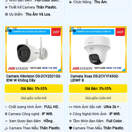
🌛 Nhìn Ban Đêm :
Full Color 30m
️💫 Chức Năng :
Thu Âm.
Có Màu Ban Ðêm.
❄ Thiết Kế Camera
Thân Plastic.
️⌘ Ưu Điểm :
Thu Âm Và Loa.
34
13
Camera Hikvision DS-2CV2021G2-
Camera Xoay DS-2CV1F43G2-
IDW W Không Dây
LIDWF B
Giá Bán: 5%-35%
Giá Bán: 5%-35%
Giá gốc: Liên Hệ
Giá gốc: Liên Hệ
✨ Chất lượng hình Ảnh :
FULL HD
️👀 Hình Ảnh Sắc nét :
Ultra 2k + .
1080P .
®️ Camera Công nghệ :
IP Wifi.
✳️ Công Nghệ Hình Ảnh :
IP Wifi.
🔅 Xem Được Ban Đêm :
Hồng
❈ Tầm Nhìn Ban Đêm :
Full Color
Ngoại 30m Hồng Ngoại Smart IR.
15m Có Màu Ban Ðêm.
🤹 Camera Theo Mẫu
Thân Plastic.
🛡 Camera Theo Mẫu
Thân Plastic.