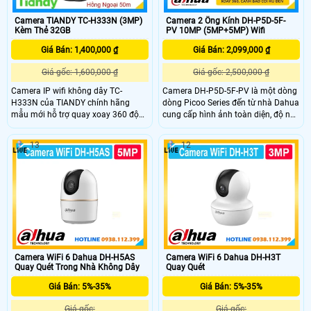
Camera TIANDY TC-H333N (3MP)
Camera 2 Ống Kính DH-P5D-5F-
Kèm Thẻ 32GB
PV 10MP (5MP+5MP) Wifi
Giá Bán: 1,400,000 ₫
Giá Bán: 2,099,000 ₫
Giá gốc: 1,600,000 ₫
Giá gốc: 2,500,000 ₫
Camera IP wifi không dây TC-
Camera DH-P5D-5F-PV là một dòng
H333N của TIANDY chính hãng
dòng Picoo Series đến từ nhà Dahua
mẫu mới hỗ trợ quay xoay 360 độ
cung cấp hình ảnh toàn diện, độ nét
với độ phân giải 3MP sắc nét.
cao với trang bị 2 ống kính trên
Camera được trang bị hồng ngoại
cùng 1 chiếc camera, hỗ trợ trò
13
12
tầm xa 50m, đèn ánh sáng trắng
chuyện 2 chiều, cung cấp hình ảnh
cho hình ảnh Color Maker sống
ban đêm có màu sắc rõ ràng chân
động cả ngày lẫn đêm. Ngoài ra,
thực và đặc biệt là công nghệ AI
camera còn hỗ trợ đàm thoại hai
phát hiện người phương tiện chính
chiều có khe cắm thẻ nhớ lên đến
xác, đảm bảo an ninh hiệu quả
512GB và đạt chuẩn chống nước
IP66, phù hợp lắp đặt ngoài trời.
Camera WiFi 6 Dahua DH-H5AS
Camera WiFi 6 Dahua DH-H3T
Quay Quét Trong Nhà Không Dây
Quay Quét
Giá Bán: 5%-35%
Giá Bán: 5%-35%
Giá gốc:
Giá gốc: