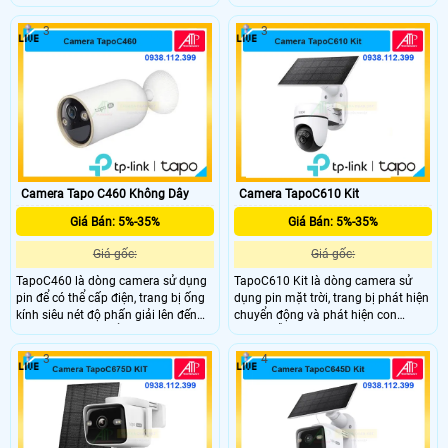
Nháy Sáng.
3
3
Camera Tapo C460 Không Dây
Camera TapoC610 Kit
Giá Bán: 5%-35%
Giá Bán: 5%-35%
Giá gốc:
Giá gốc:
TapoC460 là dòng camera sử dụng
TapoC610 Kit là dòng camera sử
pin để có thể cấp điện, trang bị ống
dụng pin mặt trời, trang bị phát hiện
kính siêu nét độ phấn giải lên đến
chuyển động và phát hiện con
10.000 mAh có thể hoạt động trong
người, hỗ trợ thiết lập khu vực phát
thời gian dài, có thể zoom lên đến
hiện theo nhu cầu, hỗ trợ đàm thoại
3
4
18X, có trang bị khe cắm thẻ nhớ
2 chiều, hỗ trợ kết nối qua wifi 2.4
dung lượng tối đa lên đến 512Gb.
Ghz camera có thể lắp đặt ngoài trời
nhờ chuẩn chống nước IP 65