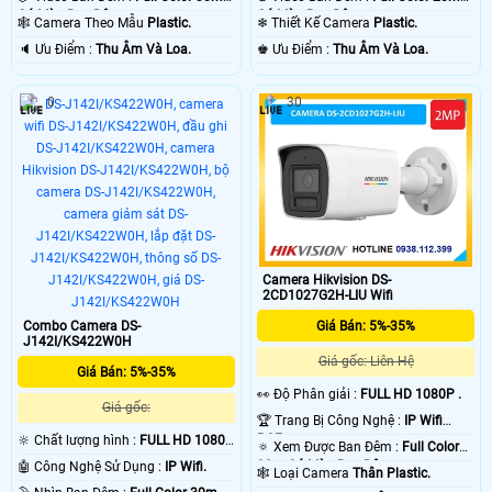
Có Màu Ban Ðêm.
Có Màu Ban Ðêm.
🕸️ Camera Theo Mẫu
Plastic.
❄ Thiết Kế Camera
Plastic.
️🔈 Ưu Điểm :
Thu Âm Và Loa.
️♚ Ưu Điểm :
Thu Âm Và Loa.
0
30
Camera Hikvision DS-
2CD1027G2H-LIU Wifi
Combo Camera DS-
Giá Bán: 5%-35%
J142I/KS422W0H
Giá gốc: Liên Hệ
Giá Bán: 5%-35%
️👀 Độ Phân giải :
FULL HD 1080P .
Giá gốc:
🏆 Trang Bị Công Nghệ :
IP Wifi
POE.
🔆 Chất lượng hình :
FULL HD 1080P
🔅 Xem Được Ban Đêm :
Full Color
.
30m Có Màu Ban Ðêm.
🤖️ Công Nghệ Sử Dụng :
IP Wifi.
🕸️ Loại Camera
Thân Plastic.