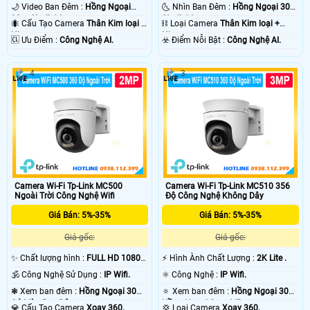
🌙 Video Ban Đêm :
Hồng Ngoại
🌜 Nhìn Ban Đêm :
Hồng Ngoại 30m
30m Starlight.
Starlight.
🐜 Cấu Tạo Camera
Thân Kim loại +
⛓ Loại Camera
Thân Kim loại +
Nhựa.
Nhựa.
️🆑 Ưu Điểm :
Công Nghệ AI.
️☣️ Điểm Nỗi Bật :
Công Nghệ AI.
4
3
Camera Wi-Fi Tp-Link MC500
Camera Wi-Fi Tp-Link MC510 356
Ngoài Trời Công Nghệ Wifi
Độ Công Nghệ Không Dây
Giá Bán: 5%-35%
Giá Bán: 5%-35%
Giá gốc:
Giá gốc:
✨ Chất lượng hình :
FULL HD 1080P
️⚡ Hình Ành Chất Lượng :
2K Lite .
.
🕉️ Công Nghệ Sử Dụng :
IP Wifi.
⚛️ Công Nghệ :
IP Wifi.
❃ Xem ban đêm :
Hồng Ngoại 30m
🔅 Xem ban đêm :
Hồng Ngoại 30m
Có Màu Ban Ðêm.
Hồng Ngoại Smart IR.
💎 Cấu Tạo Camera
Xoay 360.
💢 Loại Camera
Xoay 360.