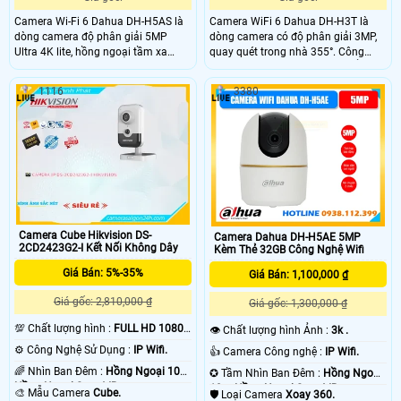
Camera Wi-Fi 6 Dahua DH-H5AS là
Camera WiFi 6 Dahua DH-H3T là
dòng camera độ phân giải 5MP
dòng camera có độ phân giải 3MP,
Ultra 4K lite, hồng ngoại tầm xa
quay quét trong nhà 355°. Công
20m và led ấm thu hình có màu
nghệ AI phát hiện người, chuyển
10m cùng chế độ chiếu sáng kép
động và âm thanh bất thường, Auto
1116
3380
thông minh. Hỗ trợ quay quét 0° đến
Tracking, đàm thoại hai chiều, hồng
355° Công nghệ AI thông minh phát
ngoại tầm xa 10m, hỗ trợ thẻ nhớ
hiện chuyển động.
256GB, ONVIF và quản lý từ xa qua
ứng dụng DMSS.
Camera Cube Hikvision DS-
Camera Dahua DH-H5AE 5MP
2CD2423G2-I Kết Nối Không Dây
Kèm Thẻ 32GB Công Nghệ Wifi
Giá Bán: 5%-35%
Giá Bán: 1,100,000 ₫
Giá gốc: 2,810,000 ₫
Giá gốc: 1,300,000 ₫
💯 Chất lượng hình :
FULL HD 1080P
👁 Chất lượng hình Ảnh :
3k .
.
⚙ Công Nghệ Sử Dụng :
IP Wifi.
👍 Camera Công nghệ :
IP Wifi.
🌈 Nhìn Ban Đêm :
Hồng Ngoại 10m
✪ Tầm Nhìn Ban Đêm :
Hồng Ngoại
Hồng Ngoại Smart IR.
10m Hồng Ngoại Smart IR.
🎨 Mẫu Camera
Cube.
🛡 Loại Camera
Xoay 360.