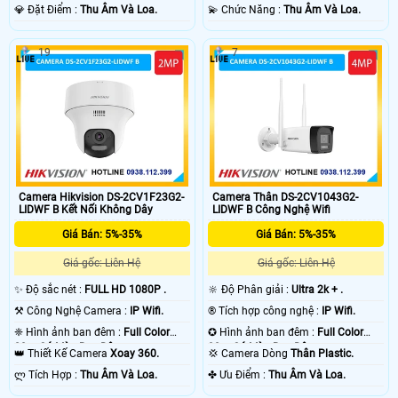
️💎 Đặt Điểm :
Thu Âm Và Loa.
️💫 Chức Năng :
Thu Âm Và Loa.
19
7
Camera Hikvision DS-2CV1F23G2-
Camera Thân DS-2CV1043G2-
LIDWF B Kết Nối Không Dây
LIDWF B Công Nghệ Wifi
Giá Bán: 5%-35%
Giá Bán: 5%-35%
Giá gốc: Liên Hệ
Giá gốc: Liên Hệ
✨ Độ sắc nét :
FULL HD 1080P .
🔆 Độ Phân giải :
Ultra 2k + .
⚒ Công Nghệ Camera :
IP Wifi.
®️ Tích hợp công nghệ :
IP Wifi.
❈ Hình ảnh ban đêm :
Full Color
✪ Hình ảnh ban đêm :
Full Color
20m Có Màu Ban Ðêm.
30m Có Màu Ban Ðêm.
👑 Thiết Kế Camera
Xoay 360.
💢 Camera Dòng
Thân Plastic.
️ლ Tích Hợp :
Thu Âm Và Loa.
️✤ Ưu Điểm :
Thu Âm Và Loa.