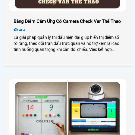
Bảng Điểm Cảm Ứng Có Camera Check Var Thể Thao
404
Là giải pháp quản lý thi đấu hiện đại giúp hiển thị điểm số
rõ ràng, theo dõi trận đấu trực quan và hỗ trợ xem lại các
tình huống quan trọng khi cần đối chiếu. Việc kết hợp
bảng điểm thể thao điện tử với camera check VAR giúp
giảm tranh cãi, tăng tính minh bạch và mang đến trải
nghiệm thi đấu chuyên nghiệp hơn cho người chơi cũng
như ban tổ chức