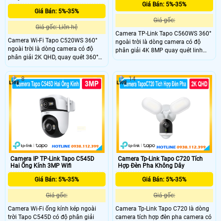
Giá Bán: 5%-35%
Giá Bán: 5%-35%
Giá gốc:
Giá gốc: Liên hệ
Camera TP-Link Tapo C560WS 360°
Camera Wi-Fi Tapo C520WS 360°
ngoài trời là dòng camera có độ
ngoài trời là dòng camera có độ
phân giải 4K 8MP quay quét linh
phân giải 2K QHD, quay quét 360°
hoạt zoom kỹ thuật số 18x và nhìn
và nhìn đêm màu Starlight với tầm
đêm màu Starlight. Công nghệ AI
nhìn lên đến 30m. Công nghệ thông
phát hiện người, thú cưng, phương
8
14
minh AI phát hiện chuyển độngh,
tiện và còi báo động 99dB. Hỗ trợ
đàm thoại hai chiều, báo động âm
Wi-Fi 2.4GHz/5GHz, chuẩn IP66
thanh và ánh sáng. Quản lý từ xa
kháng nước và bụi
qua ứng dụng Tapo
Camera IP TP-Link Tapo C545D
Camera Tp-Link Tapo C720 Tích
Hai Ống Kính 3MP Wifi
Hợp Đèn Pha Không Dây
Giá Bán: 5%-35%
Giá Bán: 5%-35%
Giá gốc:
Giá gốc:
Camera Wi-Fi ống kính kép ngoài
Camera Tp-Link Tapo C720 là dòng
trời Tapo C545D có độ phân giải
camera tích hợp đèn pha camera có