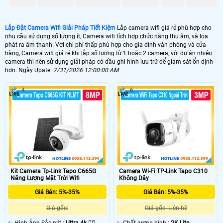
- Ngày nay với sự phát trển của công nghệ giám sát, các camera wifi được tích
hợp nhiều tính năng trong một, giúp cho việc lắp đặc trở nên vô cùng đơn giản
và tiện lợi, chỉ cần nơi bạn ở có mạng internet hay mạng 4G bạn đều quan sát
Lắp Đặt Camera Wifi Giải Pháp Tiết Kiệm
Lắp camera wifi giá rẻ phù hợp cho
được hệ thống camera wifi mọi lúc mọi nơi.
nhu cầu sử dụng số lượng ít, Camera wifi tích hợp chức năng thu âm, và loa
phát ra âm thanh. Với chi phí thấp phù hợp cho gia đình văn phòng và cửa
- Các camera wifi giám sát dạng như thế này kết nối hoàn toàn không dây, chỉ
hàng, Camera wifi giá rẻ khi lắp số lượng từ 1 hoặc 2 camera, với dự án nhiêu
cần với vài thao tác kết nối đơn giản bạn sẽ kết nối được camera và xem qua
camera thì nên sử dụng giải pháp có đầu ghi hình lưu trữ để giám sát ổn định
mạng internet. dạng camera wifi này nó có Anten wifi cho việc kết nối với hệ
hơn. Ngày Upate:
7/31/2026 12:00:00 AM
thống mạng không dây internet, có khe cắm thẻ nhớ hỗ trợ lên đến 256Gb (lưu
được tối đa tới 30 ngày) với thuật toán tự ghi và xóa đảm bảo trong thẻ nhớ
4
6
của camera wifi lúc nào cũng có 30 ngày gần nhất.
Kit Camera Tp-Link Tapo C665G
Camera Wi-Fi TP-Link Tapo C310
Năng Lượng Mặt Trời Wifi
Không Dây
Giá Bán: 5%-35%
Giá Bán: 5%-35%
Giá gốc:
Giá gốc: Liên hệ
'
✨ Hình Ảnh Sắc nét :
Ultra 4k 👍🏾 .
✨ Chất lượng hình :
2K Lite .