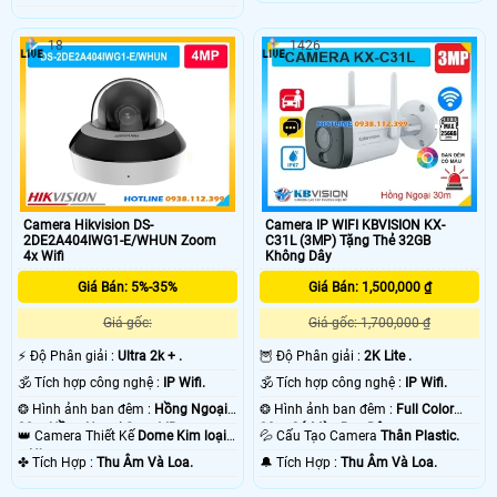
18
1426
Camera Hikvision DS-
Camera IP WIFI KBVISION KX-
2DE2A404IWG1-E/WHUN Zoom
C31L (3MP) Tặng Thẻ 32GB
4x Wifi
Không Dây
Giá Bán: 5%-35%
Giá Bán: 1,500,000 ₫
Giá gốc:
Giá gốc: 1,700,000 ₫
️⚡ Độ Phân giải :
Ultra 2k + .
🦉 Độ Phân giải :
2K Lite .
🕉️ Tích hợp công nghệ :
IP Wifi.
🕉️ Tích hợp công nghệ :
IP Wifi.
❂ Hình ảnh ban đêm :
Hồng Ngoại
❂ Hình ảnh ban đêm :
Full Color
20m Hồng Ngoại Smart IR.
30m Có Màu Ban Ðêm.
👑 Camera Thiết Kế
Dome Kim loại
💦 Cấu Tạo Camera
Thân Plastic.
+ Nhựa.
️✤ Tích Hợp :
Thu Âm Và Loa.
️🔔 Tích Hợp :
Thu Âm Và Loa.