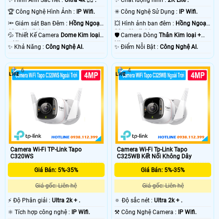
🏆 Công Nghệ Hình Ảnh :
IP Wifi.
✳️ Công Nghệ Sử Dụng :
IP Wifi.
🔦 Giám sát Ban Đêm :
Hồng Ngoại
💥 Hình ảnh ban đêm :
Hồng Ngoại
10m Starlight.
30m Starlight.
💦 Thiết Kế Camera
Dome Kim loại
🛡 Camera Dòng
Thân Kim loại +
+ Nhựa.
Nhựa.
️✨ Khả Năng :
Công Nghệ AI.
️✨ Điểm Nỗi Bật :
Công Nghệ AI.
6
4
Camera Wi-Fi TP-Link Tapo
Camera Wi-Fi Tp-Link Tapo
C320WS
C325WB Kết Nối Không Dây
Giá Bán: 5%-35%
Giá Bán: 5%-35%
Giá gốc: Liên hệ
Giá gốc: Liên hệ
️⚡ Độ Phân giải :
Ultra 2k + .
🔅 Độ sắc nét :
Ultra 2k + .
⚛️ Tích hợp công nghệ :
IP Wifi.
⚒ Công Nghệ Camera :
IP Wifi.