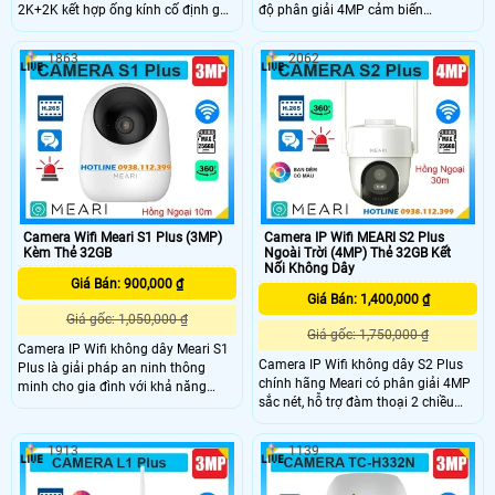
2K+2K kết hợp ống kính cố định góc
độ phân giải 4MP cảm biến
rộng và ống kính xoay/nghiêng
Starlight, góc nhìn siêu rộng 153°.
giám sát hai khu vực hỗ trợ theo dõi
Hồng ngoại tầm xa ban đêm 30m
1863
2062
kép động 360° Công nghệ nhận diện
và Full-Color Night Vision. Tích hợp
AI thông minh. Kết nối LAN/Wi-Fi,
2 đèn Floodlight 2800 Lumen, công
tuần tra khu vực, chuẩn kháng nước
nghệ nhận diện AI thông minh phát
và bụi IP66 .
hiện chuyển động, còi báo động
93dB và đàm thoại hai chiều.
Camera Wifi Meari S1 Plus (3MP)
Camera IP Wifi MEARI S2 Plus
Kèm Thẻ 32GB
Ngoài Trời (4MP) Thẻ 32GB Kết
Nối Không Dây
Giá Bán: 900,000 ₫
Giá Bán: 1,400,000 ₫
Giá gốc: 1,050,000 ₫
Giá gốc: 1,750,000 ₫
Camera IP Wifi không dây Meari S1
Camera IP Wifi không dây S2 Plus
Plus là giải pháp an ninh thông
chính hãng Meari có phân giải 4MP
minh cho gia đình với khả năng
sắc nét, hỗ trợ đàm thoại 2 chiều
quay xoay 360 độ có độ phân giải
tiện lợi và còi hú báo động thông
3MP sắc nét. Camera hỗ trợ hồng
minh. Được trang bị hồng ngoại tầm
ngoại ban đêm 10m, đàm thoại hai
1913
1139
nhìn xa 30m, đèn LED có màu ban
chiều, theo dõi chuyển động tự động
đêm lên đến 20m, giúp quan sát rõ
và nhận dạng cơ thể người chính