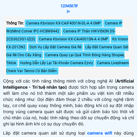
1
2
3
4
5
6
7
8
⫸
Thông Tin:
Camera Kbvision KX-CAiF4001N-DL-A 4.0MP
Camera IP
WizMind Corner IPC-HCBW8442
Camera IP Thân HIKVISION DS-
2CD3623G1-IZ(S)
Camera Kbvision KX-CAi4001SN-A 4.0MP
Kb Vision
KX-2012N2
Dịch Vụ Lắp Đặt Camera Giá Rẻ
Lắp Đặt Camera Quan Sát
Giá Rẻ Cho Cây Xăng
Camera Quay Lại Quá Trình Đóng Hàng Shopee,
Tiktok
Hướng Dẫn Lấy Lại Tài Khoản Camera Ezviz
Camera Livestream
Check Var Tennis Có Bản Điểm
Cộng với các tính năng thông minh với công nghệ AI (
Artificial
Intelligence - Trí tuệ nhân tạo)
được tích hợp sẵn trong camera
wifi làm cho nó trở thành một sản phẩm ưu việt kim rất nhiều
chức năng như: Gọi điện đàm thoại 2 chiều với công nghệ rãnh
tay, cơ chế quay xoay thông minh, báo động khi có sự đột nhập
trong vùng camera quan sát được và gửi cảnh báo tức thời về
chủ nhân của nó, hoặc tính năng theo dõi sự chuyển động và chỉ
ghi lại hình ảnh khi có sự duy chuyển đó.
Lắp đặt camera quan sát sử dụng loại
camera wifi
này dùng