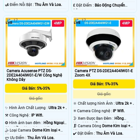
️🛃 Điểm Nỗi Bật :
Thu Âm Và Loa.
️₤ Đặt Điểm :
Báo Động Chuyển
Động.
17
17
Camera Acusense PTZ DS-
Camera PTZ DS-2DE2A404IWG1-E
2DE2A404IWG1-E/W Công Nghệ
Zoom 4X
Không Dây
Giá Bán: 5%-35%
Giá Bán: 5%-35%
Giá gốc:
Giá gốc:
🔆 Chất lượng hình Ảnh :
Ultra 2k + .
✨ Hình Ành Chất Lượng :
Ultra 2k + .
✳️ Camera Công nghệ :
IP Wifi.
⚒ Công Nghệ :
IP Wifi.
🌛 Xem Được Ban Đêm :
Hồng
❂ Hình ảnh ban đêm :
Hồng Ngoại
Ngoại 20m Hồng Ngoại Smart IR.
🗜️ Camera Dòng
Dome Kim loại +
20m Hồng Ngoại Smart IR.
🤹 Loại Camera
Dome Kim loại +
Nhựa.
️✔️ Đặt Điểm :
Thu Âm Và Loa.
Nhựa.
️ლ Ưu Điểm :
Thu Âm Và Loa.