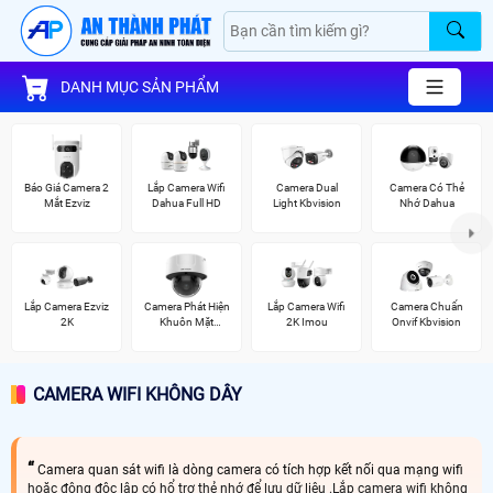
DANH MỤC SẢN PHẨM
Báo Giá Camera 2
Lắp Camera Wifi
Camera Dual
Camera Có Thẻ
Mắt Ezviz
Dahua Full HD
Light Kbvision
Nhớ Dahua
Lắp Camera Ezviz
Camera Phát Hiện
Lắp Camera Wifi
Camera Chuẩn
2K
Khuôn Mặt
2K Imou
Onvif Kbvision
Hikvision
CAMERA WIFI KHÔNG DÂY
Camera quan sát wifi là dòng camera có tích hợp kết nối qua mạng wifi
hoặc động độc lập có hổ trợ thẻ nhớ để lưu dữ liệu .Lắp camera wifi không