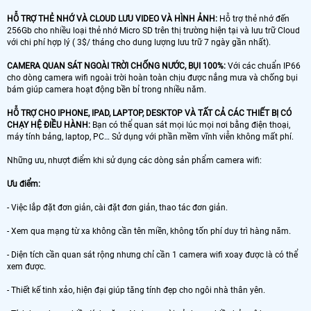
HỖ TRỢ THẺ NHỚ VÀ CLOUD LƯU VIDEO VÀ HÌNH ẢNH:
Hỗ trợ thẻ nhớ đến
256Gb cho nhiều loại thẻ nhớ Micro SD trên thị trường hiện tại và lưu trữ Cloud
với chi phí hợp lý ( 3$/ tháng cho dung lượng lưu trữ 7 ngày gần nhất).
CAMERA QUAN SÁT NGOÀI TRỜI CHỐNG NƯỚC, BỤI 100%:
Với các chuẩn IP66
cho dòng camera wifi ngoài trời hoàn toàn chịu được nắng mưa và chống bụi
bám giúp camera hoạt động bền bỉ trong nhiều năm.
HỖ TRỢ CHO IPHONE, IPAD, LAPTOP, DESKTOP VÀ TẤT CẢ CÁC THIẾT BỊ CÓ
CHẠY HỆ ĐIỀU HÀNH:
Bạn có thể quan sát mọi lúc mọi nơi bằng điện thoại,
máy tính bảng, laptop, PC… Sử dụng với phần mềm vĩnh viễn không mất phí.
Những ưu, nhượt điểm khi sử dụng các dòng sản phẩm camera wifi:
Ưu điểm:
- Việc lắp đặt đơn giản, cài đặt đơn giản, thao tác đơn giản.
- Xem qua mạng từ xa không cần tên miền, không tốn phí duy trì hàng năm.
- Diện tích cần quan sát rộng nhưng chỉ cần 1 camera wifi xoay được là có thể
xem được.
- Thiết kế tinh xảo, hiện đại giúp tăng tính đẹp cho ngôi nhà thân yên.