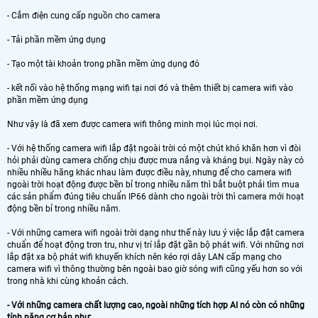
- Cắm điện cung cấp nguồn cho camera
- Tải phần mềm ứng dụng
- Tạo một tài khoản trong phần mềm ứng dụng đó
- kết nối vào hệ thống mạng wifi tại nơi đó và thêm thiết bị camera wifi vào
phần mềm ứng dụng
Như vậy là đã xem được camera wifi thông minh mọi lúc mọi nơi.
- Với hệ thống camera wifi lắp đặt ngoài trời có một chút khó khăn hơn vì đòi
hỏi phải dùng camera chống chịu được mưa nắng và kháng bụi. Ngày này có
nhiều nhiều hãng khác nhau làm được điều này, nhưng để cho camera wifi
ngoài trời hoạt động được bền bỉ trong nhiều năm thì bắt buột phải tìm mua
các sản phẩm đúng tiêu chuẩn IP66 dành cho ngoài trời thì camera mới hoạt
động bền bỉ trong nhiều năm.
- Với những camera wifi ngoài trời dạng như thế này lưu ý việc lắp đặt camera
chuẩn để hoạt động trơn tru, như vị trí lắp đặt gần bộ phát wifi. Với những nơi
lắp đặt xa bộ phát wifi khuyến khích nên kéo rợi dây LAN cấp mạng cho
camera wifi vì thông thường bên ngoài bao giờ sóng wifi cũng yếu hơn so với
trong nhà khi cùng khoản cách.
- Với những camera chất lượng cao, ngoài những tích hợp AI nó còn có những
tính năng cơ bản như: