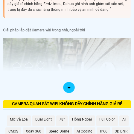
dây giá rẻ chính hãng Ezviz, Imou, Dahua ghi hình ảnh giám sát sắc nét,
trang bị đầy đủ chức năng thông minh bảo vệ an ninh dễ dàng
Giải pháp lắp đặt Camera wifi trong nhà, ngoài trời
CAMERA QUAN SÁT WIFI KHÔNG DÂY CHÍNH HÃNG GIÁ RẺ
Mic Và Loa
Dual Light
78°
Hồng Ngoại
Full Color
AI
- Giải pháp lắp đặt camera wifi không dây sẽ là rất hiệu quả cho những nhu
cầu không quá phức tạp, tiện lợi, dễ dùng, dễ quan sát...
CMOS
Xoay 360
Speed Dome
AI Coding
IP66
3D DNR