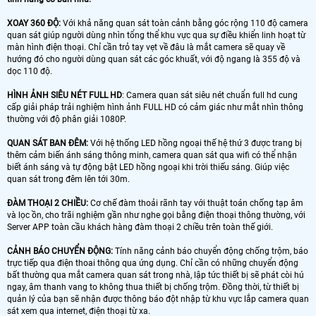
XOAY 360 ĐỘ:
Với khả năng quan sát toàn cảnh bằng góc rộng 110 độ camera
quan sát giúp người dùng nhìn tổng thể khu vực qua sự điều khiển linh hoạt từ
màn hình điện thoại. Chỉ cần trỏ tay vẹt về đâu là mắt camera sẽ quay về
hướng đó cho người dùng quan sát các góc khuất, với độ ngang là 355 độ và
dọc 110 độ.
HÌNH ẢNH SIÊU NÉT FULL HD
: Camera quan sát siêu nét chuẩn full hd cung
cấp giải pháp trải nghiệm hình ảnh FULL HD có cảm giác như mắt nhìn thông
thường với độ phân giải 1080P.
QUAN SÁT BAN ĐÊM:
Với hệ thống LED hồng ngoại thế hệ thứ 3 được trang bị
thêm cảm biến ánh sáng thông minh, camera quan sát qua wifi có thể nhận
biết ánh sáng và tự động bật LED hồng ngoại khi trời thiếu sáng. Giúp việc
quan sát trong đêm lên tới 30m.
ĐÀM THOẠI 2 CHIỀU:
Cơ chế đàm thoải rãnh tay với thuật toán chống tạp âm
và lọc ồn, cho trãi nghiệm gần như nghe gọi bằng điện thoại thông thường, với
Server APP toàn cầu khách hàng đàm thoại 2 chiều trên toàn thế giới.
CẢNH BÁO CHUYỂN ĐỘNG:
Tính năng cảnh báo chuyển động chống trộm, báo
trực tiếp qua điện thoai thông qua ứng dụng. Chỉ cần có những chuyển động
bất thường qua mắt camera quan sát trong nhà, lập tức thiết bị sẽ phát còi hú
ngay, âm thanh vang to không thua thiết bị chống trộm. Đồng thời, từ thiết bị
quản lý của bạn sẽ nhận được thông báo đột nhập từ khu vực lắp camera quan
sát xem qua internet, điện thoại từ xa.