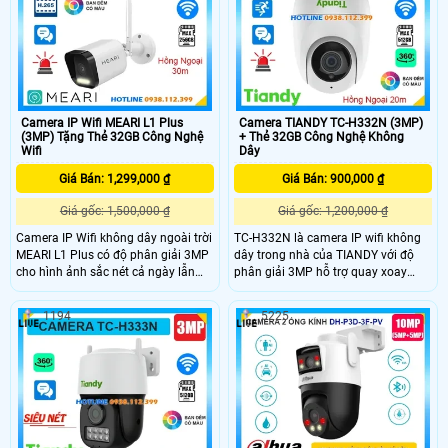
ràng cả ngày lẫn đêm. Ngoài ra,
xác. Ngoài ra, camera còn tích hợp
camera còn tích hợp khe cắm thẻ
còi hú báo động và khe thẻ nhớ lên
nhớ lên đến 256GB và tính năng
đến 256GB đảm bảo lưu trữ dài lâu.
phát hiện chuyển động, đảm bảo an
ninh cho ngôi nhà bạn.
Camera IP Wifi MEARI L1 Plus
Camera TIANDY TC-H332N (3MP)
(3MP) Tặng Thẻ 32GB Công Nghệ
+ Thẻ 32GB Công Nghệ Không
Wifi
Dây
Giá Bán: 1,299,000 ₫
Giá Bán: 900,000 ₫
Giá gốc: 1,500,000 ₫
Giá gốc: 1,200,000 ₫
Camera IP Wifi không dây ngoài trời
TC-H332N là camera IP wifi không
MEARI L1 Plus có độ phân giải 3MP
dây trong nhà của TIANDY với độ
cho hình ảnh sắc nét cả ngày lẫn
phân giải 3MP hỗ trợ quay xoay
đêm với hồng ngoại 30m và đèn trợ
360° linh hoạt. Camera tích hợp
sáng ban đêm có màu trong phạm
hồng ngoại tầm xa 20m, đèn ánh
1194
5225
vi 20m. Camera hỗ trợ đàm thoại 2
sáng trắng cho hình ảnh màu sắc rõ
chiều, khe thẻ nhớ lên đến 256GB và
nét (Color Maker) cả trong đêm,
còi hú báo động tiện lợi. Với chuẩn
cùng tính năng đàm thoại hai chiều
chống nước IP66, camera hoạt động
tiện lợi. Ngoài ra, camera còn hỗ trợ
bền bỉ trong mọi điều kiện thời tiết.
khe cắm thẻ nhớ lên đến 512GB và
phát hiện người thông minh kèm
cảnh báo tức thì.