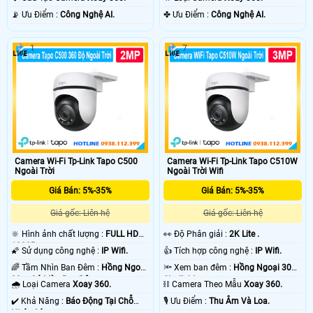
️📡 Ưu Điểm :
Công Nghệ AI.
️✤ Ưu Điểm :
Công Nghệ AI.
1
7
Camera Wi-Fi Tp-Link Tapo C500
Camera Wi-Fi Tp-Link Tapo C510W
Ngoài Trời
Ngoài Trời Wifi
Giá Bán: 5%-35%
Giá Bán: 5%-35%
Giá gốc: Liên hệ
Giá gốc: Liên hệ
🔆 Hình ảnh chất lượng :
FULL HD
️👀 Độ Phân giải :
2K Lite .
1080P .
🌠 Sử dụng công nghệ :
IP Wifi.
👍 Tích hợp công nghệ :
IP Wifi.
🌈 Tầm Nhìn Ban Đêm :
Hồng Ngoại
🔦 Xem ban đêm :
Hồng Ngoại 30m
30m Có Màu Ban Ðêm.
Starlight.
🌧️ Loại Camera
Xoay 360.
⛓ Camera Theo Mẫu
Xoay 360.
️✔️ Khả Năng :
Báo Động Tại Chỗ
️🎙 Ưu Điểm :
Thu Âm Và Loa.