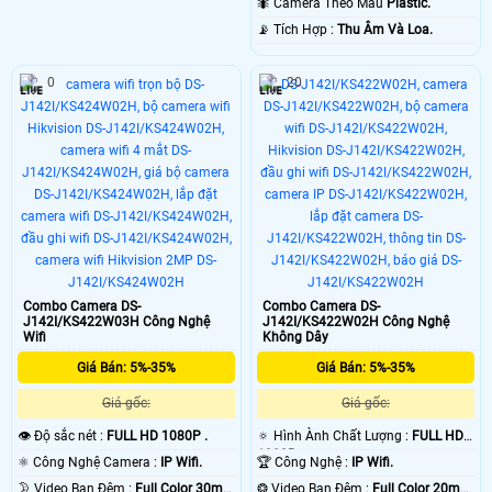
🐜 Camera Theo Mẫu
Plastic.
️📡 Tích Hợp :
Thu Âm Và Loa.
0
20
Combo Camera DS-
Combo Camera DS-
J142I/KS422W03H Công Nghệ
J142I/KS422W02H Công Nghệ
Wifi
Không Dây
Giá Bán: 5%-35%
Giá Bán: 5%-35%
Giá gốc:
Giá gốc:
👁 Độ sắc nét :
FULL HD 1080P .
🔅 Hình Ành Chất Lượng :
FULL HD
1080P .
⚛️ Công Nghệ Camera :
IP Wifi.
🏆 Công Nghệ :
IP Wifi.
🌛 Video Ban Đêm :
Full Color 30m
❂ Video Ban Đêm :
Full Color 20m