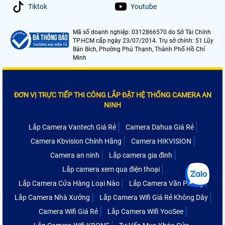
Tiktok
Youtube
Mã số doanh nghiệp: 0312866570 do Sở Tài Chính
TP.HCM cấp ngày 23/07/2014. Trụ sở chính: 51 Lũy
Bán Bích, Phường Phú Thạnh, Thành Phố Hồ Chí
Minh
ĐƠN VỊ TRỰC TIẾP THI CÔNG LẮP ĐẶT HỆ THỐNG CAMERA AN
NINH
Lắp Camera Vantech Giá Rẻ
Camera Dahua Giá Rẻ
Camera Kbvision Chính Hãng
Camera HIKVISION
Camera an ninh
Lắp camera gia đình
Lắp camera xem qua điện thoại
Lắp Camera Cửa Hàng Loại Nào
Lắp Camera Văn Phòng
Lắp Camera Nhà Xưởng
Lắp Camera Wifi Giá Rẻ Không Dây
Camera Wifi Giá Rẻ
Lắp Camera Wifi YooSee