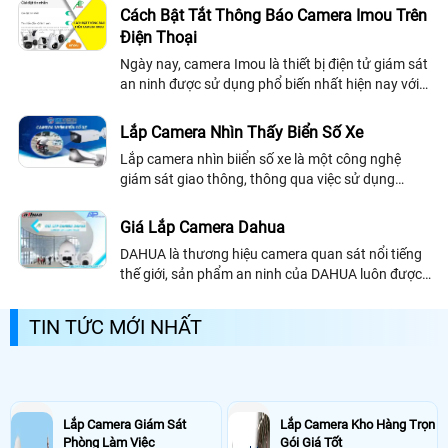
được kết nối Internet sẵn
Cách Bật Tắt Thông Báo Camera Imou Trên
Điện Thoại
Ngày nay, camera Imou là thiết bị điện tử giám sát
an ninh được sử dụng phổ biến nhất hiện nay với
sự hiệu quả cao mà camera đem lại trong quá
trình giám sát an ninh
Lắp Camera Nhìn Thấy Biển Số Xe
Lắp camera nhìn biiển số xe là một công nghệ
giám sát giao thông, thông qua việc sử dụng
camera để quét và nhận diện biển số xe trong tầm
quan sát của nó. Công nghệ này có thể...
Giá Lắp Camera Dahua
DAHUA là thương hiệu camera quan sát nổi tiếng
thế giới, sản phẩm an ninh của DAHUA luôn được
các quốc gia trên thể giới lựa chọn và tin dùng. Giá
lắp camera Dahua cũng là một trong những vấn
TIN TỨC MỚI NHẤT
đề khách hàng đang quan tâm để lựa chọn
Lắp Camera Giám Sát
Lắp Camera Kho Hàng Trọn
Phòng Làm Việc
Gói Giá Tốt