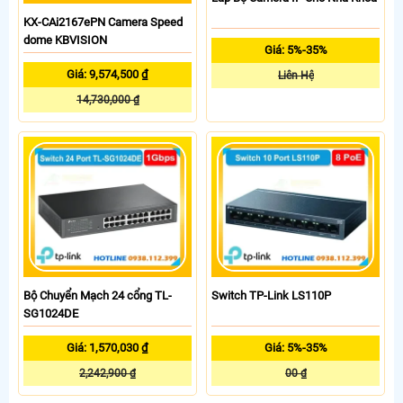
KX-CAi2167ePN Camera Speed
dome KBVISION
Giá: 5%-35%
Giá: 9,574,500 ₫
Liên Hệ
14,730,000 ₫
Bộ Chuyển Mạch 24 cổng TL-
Switch TP-Link LS110P
SG1024DE
Giá: 1,570,030 ₫
Giá: 5%-35%
2,242,900 ₫
00 ₫