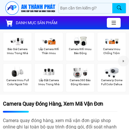
DANH MỤC SẢN PHẨM
Báo Giá Camera
Lắp Camera Wifi
Camera Wifi Imou
Camera Imou
Imou Trong Nhà
Thân Imou
Báo Động
Chống Trộm
Camera Imou Full
Lắp Đặt Camera
Camera 360 Báo
Camera Ip Dome
Color Ngoài Trời
Imou Trong Nhà
Động Kbvision
Full Color Dahua
Camera Quay Đóng Hàng, Xem Mã Vận Đơn
Camera quay đóng hàng, xem mã vận đơn giúp shop
online ghi lại toàn bộ quy trình đóng gói, đối soát nhanh