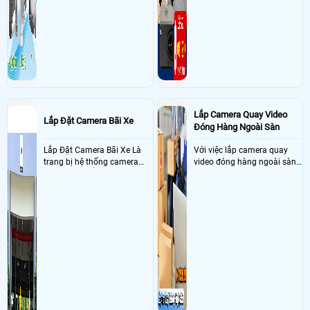
Lắp Camera Quay Video
Lắp Đặt Camera Bãi Xe
Đóng Hàng Ngoài Sàn
Lắp Đặt Camera Bãi Xe Là
Với việc lắp camera quay
trang bị hệ thống camera
video đóng hàng ngoài sàn
nhận diện biển số tại khu
thì đây là một giải pháp
vực cổng của các bãi giữ xe
camera cực kì cần thiết cho
kết hợp với phần mềm quản
các shop kinh doanh online
lý để ghi nhận lượt xe ra vào
đều nên sử dụng để có thể
chụp hình thông tin xe và
bảo vệ quyền lợi shop tránh
biển số lưu trực tiếp về máy
được các tình trạng bị đánh
tinh trạm để nhân viên tiện
mất cắp hàng hóa
đối soát, tính tiền xe xe ra
khỏi bãi