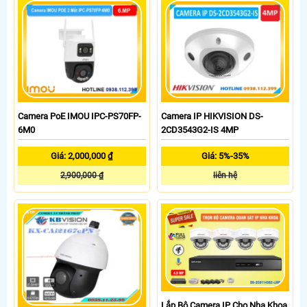
Camera PoE IMOU IPC-PS70FP-
Camera IP HIKVISION DS-
6M0
2CD3543G2-IS 4MP
Giá: 2,000,000 ₫
Giá: 5%-35%
2,900,000 ₫
liên hệ
Lắp Bộ Camera IP Cho Nha Khoa