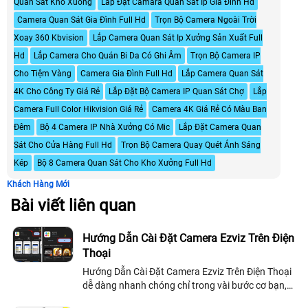
Quan Sát Kho Xuong
Lắp Đặt Camara Quan Sát Ip Gia Đình Hd
Camera Quan Sát Gia Đình Full Hd
Trọn Bộ Camera Ngoài Trời
Xoay 360 Kbvision
Lắp Camera Quan Sát Ip Xưởng Sản Xuất Full
Hd
Lắp Camera Cho Quán Bi Da Có Ghi Âm
Trọn Bộ Camera IP
Cho Tiệm Vàng
Camera Gia Đình Full Hd
Lắp Camera Quan Sát
4K Cho Công Ty Giá Rẻ
Lắp Đặt Bộ Camera IP Quan Sát Chợ
Lắp
Camera Full Color Hikvision Giá Rẻ
Camera 4K Giá Rẻ Có Màu Ban
Đêm
Bộ 4 Camera IP Nhà Xưởng Có Mic
Lắp Đặt Camera Quan
Sát Cho Cửa Hàng Full Hd
Trọn Bộ Camera Quay Quét Ánh Sáng
Kép
Bộ 8 Camera Quan Sát Cho Kho Xưởng Full Hd
Khách Hàng Mới
Bài viết liên quan
Hướng Dẫn Cài Đặt Camera Ezviz Trên Điện
Thoại
Hướng Dẫn Cài Đặt Camera Ezviz Trên Điện Thoại
dễ dàng nhanh chóng chỉ trong vài bước cơ bạn,
thực hiện hoàn toàn trên điện thoại Smartphone