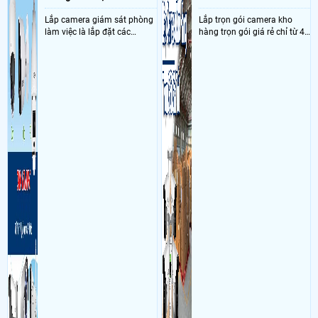
Lắp camera giám sát phòng
Lắp trọn gói camera kho
làm việc là lắp đặt các
hàng trọn gói giá rẻ chỉ từ 4
camera ghi hình ảnh sắc nét
triệu đồng sở hữu ngày trọn
và âm thanh trong phòng
bộ gồm 4 camera, 1 đầu ghi
làm việc với mục đích giám
hình, ổ cứng, switch mang
sát quá trình làm việc của
đến giải pháp giám sát kho
nhân viên, bảo vệ tài sản,
hàng 24/7 ổn định với độ
theo dõi an ninh trong thời
sắc nét cao
gian thực qua điện thoại
hoặc máy tính từ xa