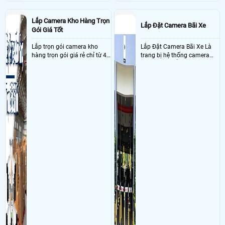
Lắp Camera Kho Hàng Trọn
Lắp Đặt Camera Bãi Xe
Gói Giá Tốt
Lắp trọn gói camera kho
Lắp Đặt Camera Bãi Xe Là
hàng trọn gói giá rẻ chỉ từ 4
trang bị hệ thống camera
triệu đồng sở hữu ngày trọn
nhận diện biển số tại khu
bộ gồm 4 camera, 1 đầu ghi
vực cổng của các bãi giữ xe
hình, ổ cứng, switch mang
kết hợp với phần mềm quản
đến giải pháp giám sát kho
lý để ghi nhận lượt xe ra vào
hàng 24/7 ổn định với độ
chụp hình thông tin xe và
sắc nét cao
biển số lưu trực tiếp về máy
tinh trạm để nhân viên tiện
đối soát, tính tiền xe xe ra
khỏi bãi