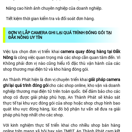
Nâng cao hình ảnh chuyên nghiệp của doanh nghiệp.
Tiết kiệm thời gian kiểm tra và đối soát đơn hàng.
ĐƠN VỊ LẮP CAMERA GHI LẠI QUÁ TRÌNH ĐÓNG GÓI TẠI
ĐẮK NÔNG UY TÍN
Việc lựa chọn đơn vị triển khai
camera quay đóng hàng tại Đắk
Nông
là công việc quan trọng mà các shop cần quan tâm đến. Vì
Không phải đơn vị nào cũng hiểu rõ đặc thù vận hành của các
shop thương mại điện tử và kho hàng đóng gói.
An Thành Phát hiện là đơn vị chuyên triển khai
giải pháp camera
ghi lại quá trình đóng gói
cho các shop online, kho vận và doanh
nghiệp thương mại điện tử trên toàn quốc. Để đảm bảo cho các
shop có được giải pháp phù hợp, An Thành Phát sẽ khảo sát
thực tế tại khu vực đóng gói của shop hoặc shop chụp hình bao
quát khu vực đóng hàng, lúc đó bộ phận tư vấn sẽ đưa ra giải
pháp phù hợp nhất cho các shop.
Với kinh nghiệm thực tế triển khai cho nhiều shop bán hàng
online trên mạng xã hội hay sàn TMĐT, An Thành Phát cam kết