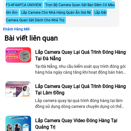
F3-4F4APCA UNIVIEW
Trọn Bộ Camera Quan Sát Ban Đêm Có Màu
Ghi Âm
Lắp Camera Cho Nhà Hàng Quán Ăn Giá Rẻ
Lắp Đặt
Camera Quan Sát Dành Cho Nhà Trọ
Khách Hàng Mới
Bài viết liên quan
Lắp Camera Quay Lại Quá Trình Đóng Hàng
Tại Đà Nẵng
Tại Đà Nẵng, nhu cầu kiểm soát quy trình đóng gói
hàng hóa ngày càng tăng khi hoạt động bán hàng
online phát triển mạnh
Lắp Camera Quay Lại Quá Trình Đóng Hàng
Tại Lâm Đồng
Lắp camera quay lại quá trình đóng hàng tại lâm
đồng sử dụng dòng camera chuyên dụng có thể
nhìn thấy rõ được mã vận đơn của đơn hàng kèm
theo đấy là quá trình đóng gói hàng hóa, tích hợp
Lắp Camera Quay Video Đóng Hàng Tại
theo phần mềm AI có thể nhận điện được mã vận
Quảng Trị
đơn tự động, tải được video theo đơn hàng một