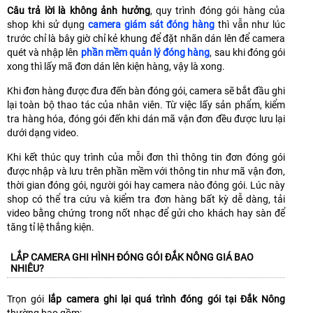
Câu trả lời là không ảnh hưởng
, quy trình đóng gói hàng của
shop khi sử dụng
camera giám sát đóng hàng
thì vẫn như lúc
trước chỉ là bây giờ chỉ kẻ khung để đặt nhãn dán lên để camera
quét và nhập lên
phần mềm quản lý đóng hàng
, sau khi đóng gói
xong thì lấy mã đơn dán lên kiện hàng, vậy là xong.
Khi đơn hàng được đưa đến bàn đóng gói, camera sẽ bắt đầu ghi
lại toàn bộ thao tác của nhân viên. Từ việc lấy sản phẩm, kiểm
tra hàng hóa, đóng gói đến khi dán mã vận đơn đều được lưu lại
dưới dạng video.
Khi kết thúc quy trình của mỗi đơn thì thông tin đơn đóng gói
được nhập và lưu trên phần mềm với thông tin như mã vận đơn,
thời gian đóng gói, người gói hay camera nào đóng gói. Lúc này
shop có thể tra cứu và kiểm tra đơn hàng bất kỳ dễ dàng, tải
video bằng chứng trong nốt nhạc để gửi cho khách hay sàn để
tăng tỉ lệ thắng kiện.
LẮP CAMERA GHI HÌNH ĐÓNG GÓI ĐẮK NÔNG GIÁ BAO
NHIÊU?
Trọn gói
lắp camera ghi lại quá trình đóng gói tại Đắk Nông
thường bao gồm: