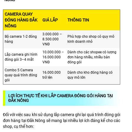
CAMERA QUAY
ĐÓNG HÀNG ĐẮK
GIÁ LẮP
THÔNG TIN
NÔNG
3.000.000 –
Bộ camera 1-2 đóng
Phù hợp cho shop có quy mô
8.500.000
hàng
kinh doanh nhỏ
VNĐ
10.000.000 –
Dành cho các shopee có lượng
Lắp camera ghi hình
16.000.000
đơn hàng nhiều, nhiều bàn
đóng gói 3–4 mắt
VNĐ
đóng gói
Combo 5 Camera
16.000.000
Dành cho kho đóng hàng có
quay quá trình đóng
trở lên
quy mô lớn
gói
LỢI ÍCH THỰC TẾ KHI LẮP CAMERA ĐÓNG GÓI HÀNG TẠI
ĐẮK NÔNG
Đối với việc sau khi sử dụng lắp camera ghi lại quá trình đóng gói
đơn hàng tại Đắk Nông sẽ mang lại nhiều lợi ích đáng kể cho các
shop, cụ thể hơn: