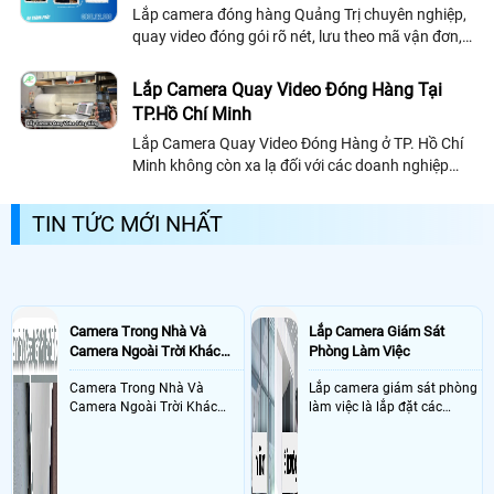
Lắp camera đóng hàng Quảng Trị chuyên nghiệp,
cách cực kì dễ dàng
quay video đóng gói rõ nét, lưu theo mã vận đơn,
hỗ trợ tra cứu nhanh và xử lý khiếu nại hiệu quả
Lắp Camera Quay Video Đóng Hàng Tại
TP.Hồ Chí Minh
Lắp Camera Quay Video Đóng Hàng ở TP. Hồ Chí
Minh không còn xa lạ đối với các doanh nghiệp
kinh doanh online
TIN TỨC MỚI NHẤT
Camera Trong Nhà Và
Lắp Camera Giám Sát
Camera Ngoài Trời Khác
Phòng Làm Việc
Nhau Như Thế Nào
Camera Trong Nhà Và
Lắp camera giám sát phòng
Camera Ngoài Trời Khác
làm việc là lắp đặt các
Nhau ở tính năng chống
camera ghi hình ảnh sắc nét
nước và chống bụi của
và âm thanh trong phòng
camera
làm việc với mục đích giám
sát quá trình làm việc của