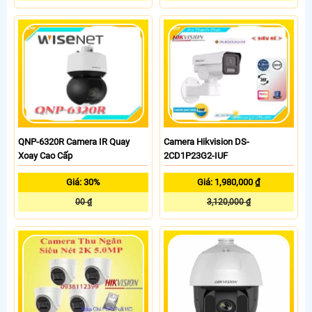
QNP-6320R Camera IR Quay
Camera Hikvision DS-
Xoay Cao Cấp
2CD1P23G2-IUF
Giá: 30%
Giá: 1,980,000 ₫
00 ₫
3,120,000 ₫