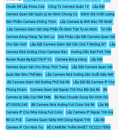
Chuẩn Để Lắp Khóa Cửa
Công Ty Camera Quận 12
Lắp Đặt
Camera Quan Sát Quản Lý An Ninh Chung Cư
Đánh Giá Chất Lượng
Sản Phẩm Camera Chống Trộm
Lắp Camera Ip Wifi Nào Tốt Nhất
Lắp Camera Giám Sát Góp Phần Ổn Định Trật Tự An Ninh
Tư Vấn
Camera Đóng Hàng Tại Sơn La
Giải Pháp Lắp Đặt Camera Quan Sát
Cho Sân Golf
Lắp Đặt Camera Giám Sát Cần Chú Ý Những Gì?
Lắp
Camera Nhà Xưởng Chọn Camera Nào
Hướng Dẫn Nat Port Trên
Router Ruijie Rg-Eg2100-P V2
Camera Đóng Hàng
Lắp Đặt
Camera Quan Sát Cho Shop Thời Trang
Lắp Đặt Camera Quan Sát
Quán Bar Như Thế Nào
Lắp Camera Nhà Xưởng Sản Xuất Siêu Nét
Bộ Camera Giám Sát Đường Phố Giá Rẻ
Lắp Đặt Bộ Camera IP Cho
Phòng Khám
Camera Giam Sat Ngoài Trời Kho Bãi Giá Rẻ
Bộ
Camera Ip Siêu Cực Nét 5Mp
Bộ Nas Chuyên Dụng Ghi Hình DS-
AT1000S/240
Bộ Camera Nhà Xưởng Full Color Giá Rẻ
Lắp Bộ
Camera IP Cho Nhà Hàng Full Color
Lắp Camera IP Ngoài Trời Giá
Rẻ Có PoE
Camera Quan Sátip Wifi Dùng Ngoài Trời
Lắp Bộ
Camera IP Cho Nhà Trọ
BỘ CAMERA THÂN NHIỆT TIC2221TER5-