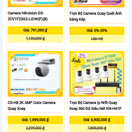
Camera Hikvision DS-
Trọn Bộ Camera Quay Quét Ánh
2CV1F23G2-LIDW(F)(B)
Sáng Kép
Giá: 791,000 ₫
Giá: 5%-35%
1,130,000 ₫
Liên Hệ
CS-H8 2K 3MP Color Camera
Trọn Bộ Camera Ip Wifi Quay
Quay Xoay
Xoay 360 Độ Siêu Nét KN-H41P
Giá: 1,699,000 ₫
Giá: 6,900,000 ₫
2,299,000 ₫
7,800,000 ₫