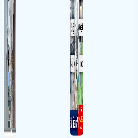
nhân viên, bảo vệ tài sản,
theo dõi an ninh trong thời
gian thực qua điện thoại
hoặc máy tính từ xa