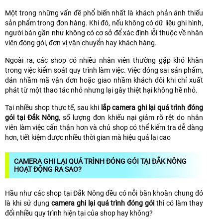
Một trong những vấn đề phổ biến nhất là khách phản ánh thiếu
sản phẩm trong đơn hàng. Khi đó, nếu không có dữ liệu ghi hình,
người bán gần như không có cơ sở để xác định lỗi thuộc về nhân
viên đóng gói, đơn vị vận chuyển hay khách hàng.
Ngoài ra, các shop có nhiều nhân viên thường gặp khó khăn
trong việc kiểm soát quy trình làm việc. Việc đóng sai sản phẩm,
dán nhầm mã vận đơn hoặc giao nhầm khách đôi khi chỉ xuất
phát từ một thao tác nhỏ nhưng lại gây thiệt hại không hề nhỏ.
Tại nhiều shop thực tế, sau khi
lắp camera ghi lại quá trình đóng
gói tại Đắk Nông
, số lượng đơn khiếu nại giảm rõ rệt do nhân
viên làm việc cẩn thận hơn và chủ shop có thể kiểm tra dễ dàng
hơn, tiết kiệm được nhiều thời gian mà hiệu quả lại cao
CAMERA GHI LẠI QUÁ TRÌNH ĐÓNG GÓI TẠI ĐẮK NÔNG
HOẠT ĐỘNG RA SAO?
Hầu như các shop tại Đắk Nông đều có nỗi băn khoăn chung đó
là khi sử dụng
camera ghi lại quá trình đóng gói
thì có làm thay
đổi nhiều quy trình hiện tại của shop hay không?