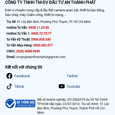
CÔNG TY TNHH TM-DV ĐẦU TƯ AN THÀNH PHÁT
Đơn vị chuyên cung cấp & lắp đặt camera quan sát, thiết bị báo động,
báo cháy, máy chấm công, thiết bị mạng, ...
Trụ Sở:
51 Lũy Bán Bích, Phường Phú Thạnh, TP. Hồ Chí Minh
0938.11.23.99
Hotline Tư Vấn:
0906.72.73.77
Hotline Tư Vấn 1:
0906.855.330
Tư Vấn Kỹ Thuật:
0902.452.577
Tư Vấn Mua Hàng:
(028) 6688.4949
CSKH:
Email:
congngheanthanhphat@gmail.com
Kết nối với chúng tôi
Facebook
Twitter
Tiktok
Youtube
Mã số doanh nghiệp: 0312866570 do Sở Tài Chính
TP.HCM cấp ngày 23/07/2014. Trụ sở chính: 51 Lũy
Bán Bích, Phường Phú Thạnh, Thành Phố Hồ Chí
Minh