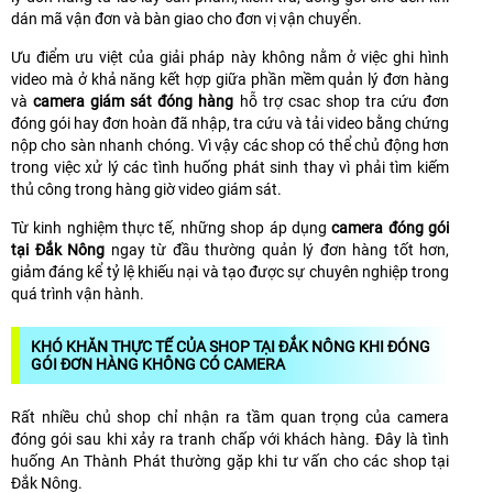
dán mã vận đơn và bàn giao cho đơn vị vận chuyển.
Ưu điểm ưu việt của giải pháp này không nằm ở việc ghi hình
video mà ở khả năng kết hợp giữa phần mềm quản lý đơn hàng
và
camera giám sát đóng hàng
hỗ trợ csac shop tra cứu đơn
đóng gói hay đơn hoàn đã nhập, tra cứu và tải video bằng chứng
nộp cho sàn nhanh chóng. Vì vậy các shop có thể chủ động hơn
trong việc xử lý các tình huống phát sinh thay vì phải tìm kiếm
thủ công trong hàng giờ video giám sát.
Từ kinh nghiệm thực tế, những shop áp dụng
camera đóng gói
tại Đắk Nông
ngay từ đầu thường quản lý đơn hàng tốt hơn,
giảm đáng kể tỷ lệ khiếu nại và tạo được sự chuyên nghiệp trong
quá trình vận hành.
KHÓ KHĂN THỰC TẾ CỦA SHOP TẠI ĐẮK NÔNG KHI ĐÓNG
GÓI ĐƠN HÀNG KHÔNG CÓ CAMERA
Rất nhiều chủ shop chỉ nhận ra tầm quan trọng của camera
đóng gói sau khi xảy ra tranh chấp với khách hàng. Đây là tình
huống An Thành Phát thường gặp khi tư vấn cho các shop tại
Đắk Nông.