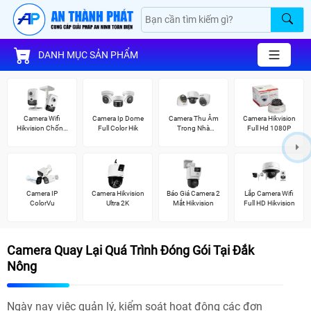
DANH MỤC SẢN PHẨM
Camera Wifi
Camera Ip Dome
Camera Thu Âm
Camera Hikvision
Hikvision Chống
Full Color Hik
Trong Nhà
Full Hd 1080P
Trộm
Hikvision
Camera IP
Camera Hikvision
Báo Giá Camera 2
Lắp Camera Wifi
ColorVu
Ultra 2K
Mắt Hikvision
Full HD Hikvision
Camera Quay Lại Quá Trình Đóng Gói Tại Đắk
Nông
Ngày nay việc quản lý, kiểm soát hoạt động các đơn