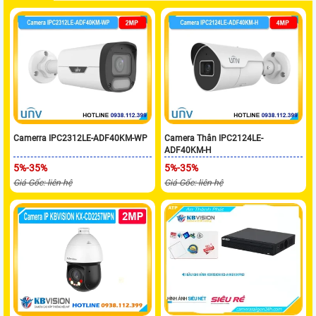
Camerra IPC2312LE-ADF40KM-WP
Camera Thân IPC2124LE-
ADF40KM-H
5%-35%
5%-35%
Giá Gốc: liên hệ
Giá Gốc: liên hệ