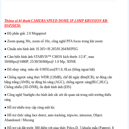
Thông số kỹ thuật CAMERA SPEED DOME IP 2.0MP KBVISION KR-
DSP20Z30:
● Độ phân giải: 2.0 Megapixel
● Zoom quang 30x, zoom số 16x, công nghệ PFA focus trong khi zoom
● Chuẩn nén hình ảnh: H.265+/H.265/H.264/MJPEG
● Cảm biến hình ảnh STARVIS™ CMOS kích thước 1/2.8″, max
50/60fps@1080P, 25/30/50/60fps@ 1.0 Mp; 3DNR
● Độ nhạy sáng: màu sắc 0.005Lux@F1.6; 0Lux (hồng ngoại bật)
● Chống ngược sáng thực WDR (120dB), chế độ ngày đêm(ICR), tự động cân
bằng trắng (AWB), tự động bù sáng (AGC), chống ngược sáng(BLC,HLC),
Chống nhiễu (3D-DNR), ổn định hình ảnh (EIS)
● Công nghệ Starlight cho hình ảnh sắc nét dù quan sát trong môi trường thiếu
sáng
● Hỗ trợ nhiều truy cập cùng một lúc
● Hỗ trợ chức năng face detect, auto tracking, tripwire, intrusion, Object
Abandoned / Missing
● Hỗ trợ cài đặt trước 300 điểm với giao thức Pelco-D, 5 khuôn mẫu (Pattern), 8