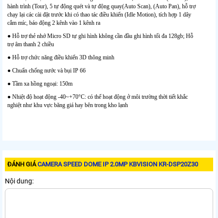
hành trình (Tour), 5 tự động quét và tự động quay(Auto Scan), (Auto Pan), hỗ trợ
chạy lại các cài đặt trước khi có thao tác điều khiển (Idle Motion), tích hợp 1 dây
cắm míc, báo động 2 kênh vào 1 kênh ra
● Hỗ trợ thẻ nhớ Micro SD tự ghi hình không cần đầu ghi hình tối đa 128gb; Hỗ
trợ âm thanh 2 chiều
● Hỗ trợ chức năng điều khiển 3D thông minh
● Chuẩn chống nước và bụi IP 66
● Tầm xa hồng ngoại: 150m
● Nhiệt độ hoạt động -40~+70°C: có thể hoạt động ở môi trường thời tiết khắc
nghiệt như khu vực băng giá hay bên trong kho lạnh
ĐÁNH GIÁ
CAMERA SPEED DOME IP 2.0MP KBVISION KR-DSP20Z30
Nội dung: