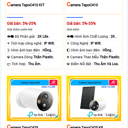
C
C
Amera TapoC410 KIT
Amera TapoC410
Giá bán: 5%-35%
Giá bán: 5%-35%
Giá Gốc: Liên Hệ
Giá Gốc:
👁️‍🗨 Độ Phân giải :
2K Lite .
👁️‍🗨 Hình Ành Chất Lượng :
2K
Lite .
⚜️ Tích hợp công nghệ :
IP Wifi.
⚜️ Công Nghệ :
IP Wifi.
🌛 Hình ảnh ban đêm :
Hồng
🌔 Hình ảnh ban đêm :
Hồng
Ngoại 10m Có Màu Ban Ðêm.
Ngoại 10m Có Màu Ban Ðêm.
💎 Camera Dòng
Thân Plastic.
❄ Camera Theo Mẫu
Thân Plastic.
️ლ Tích Hợp :
Thu Âm.
️💎 Điểm Nỗi Bật :
Thu Âm Và Loa.
C
C
Amera TapoC425
Amera TapoC425 Kit