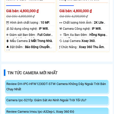
Giá bán: 4,800,000 ₫
Giá bán: 4,800,000 ₫
Giá Gốc: 6,800,000 ₫
Giá Gốc: 6,200,000 ₫
🦉 Hình ảnh chất lượng :
10 MP.
️👀 Chất lượng hình Ảnh :
2K Lite .
🕉️ Sử dụng công nghệ :
IP Wifi.
⚒ Camera Công nghệ :
IP Wifi.
❈ Giám sát Ban Đêm :
Full Color
🔅 Tầm Xa Ban Đêm :
Hồng Ngoại
20m Có Màu Ban Ðêm.
10m Hồng Ngoại Smart IR.
🐜 Mẫu Camera
2 Mắt Trong Nhà.
💦 Loại Camera
Xoay 360.
️🔔 Đặt Điểm :
Báo Động Chuyển
️ƒ Chức Năng :
Xoay 360 Thu Âm.
Động.
TIN TỨC CAMERA MỚI NHẤT
Review DH-IPC-HFW1230DT-STW Camera Không Dây Ngoài Trời Bán
Chạy Nhất
Camera Ipc-S21fp: Giám Sát An Ninh Ngoài Trời Tối Ưu?
Review Camera Imou Ipc-A32ep-L Xoay 360 Độ