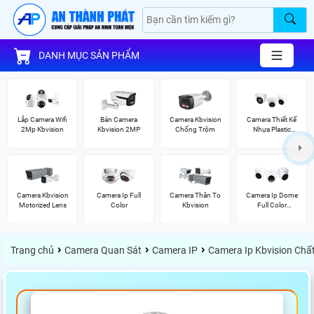
DANH MỤC SẢN PHẨM
Lắp Camera Wifi
Bán Camera
Camera Kbvision
Camera Thiết Kế
2Mp Kbvision
Kbvision 2MP
Chống Trộm
Nhựa Plastic
Kbvision
Camera Kbvision
Camera Ip Full
Camera Thân To
Camera Ip Dome
Motorized Lens
Color
Kbvision
Full Color
Kbvision
›
›
›
Trang chủ
Camera Quan Sát
Camera IP
Camera Ip Kbvision Chấ