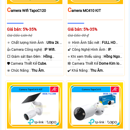
C
C
Amera Wifi TapoC120
Amera MC410 KIT
Giá bán: 5%-35%
Giá bán: 5%-35%
Giá Gốc: Liên hệ
Giá Gốc: 00 ₫
🔅 Chất lượng hình Ảnh :
Ultra 2k +
🔆 Hình Ảnh Sắc nét :
FULL HD
.
1080P .
👍 Camera Công nghệ :
IP Wifi.
🌠 Công Nghệ Hình Ảnh :
IP.
💥 Giám sát Ban Đêm :
Hồng
⭐ Khi xem thiếu sáng :
Hồng Ngoại
Ngoại 10m Hồng Ngoại SMD.
10m Hồng Ngoại SMD.
🛡 Camera Thiết Kế
Cube.
🕸️ Camera Thiết Kế
Dome Kim loại
+ Nhựa.
️☣️ Chức Năng :
Thu Âm.
️✔️ Khả Năng :
Thu Âm.