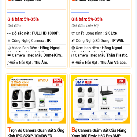
Giá bán: 5%-35%
Giá bán: 5%-35%
Giá Gốc:
Giá Gốc: Liên Hệ
️👀 Độ sắc nét :
FULL HD 1080P .
💯 Chất lượng hình :
2K Lite .
⚜️ Công Nghệ Camera :
IP.
🌠 Công Nghệ Sử Dụng :
IP Wifi.
🌙 Video Ban Đêm :
Hồng Ngoại
🔴 Xem ban đêm :
Hồng Ngoại
10m Hồng Ngoại SMD.
15m Có Màu Ban Ðêm.
👑 Camera Theo Mẫu
Dome Kim
⛓ Camera Theo Mẫu
Thân Plastic.
loại + Nhựa.
️ƒ Điểm Nỗi Bật :
Thu Âm.
️☣️ Điểm Nỗi Bật :
Thu Âm Và Loa.
T
B
Rọn Bộ Camera Quan Sát 2 Ống
Ộ Camera Giám Sát Cửa Hàng
Kính IPC-S2XP-10M0WED
Xoay 360 Ezviz H6C Pro 3MP