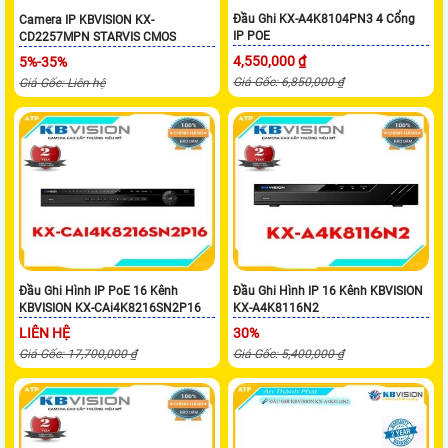
Đầu Ghi KX-A4K8104PN3 4 Cổng
Camera IP KBVISION KX-
IP POE
CD2257MPN STARVIS CMOS
4,550,000 ₫
5%-35%
Giá Gốc: 6,850,000 ₫
Giá Gốc: Liên hệ
Đầu Ghi Hình IP PoE 16 Kênh
Đầu Ghi Hình IP 16 Kênh KBVISION
KBVISION KX-CAi4K8216SN2P16
KX-A4K8116N2
LIÊN HỆ
30%
Giá Gốc: 17,700,000 ₫
Giá Gốc: 5,400,000 ₫