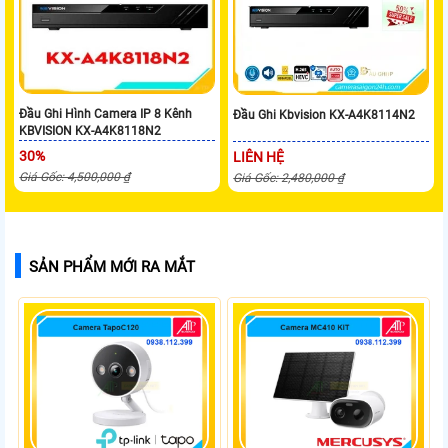
Đầu Ghi Hình Camera IP 8 Kênh
Đầu Ghi Kbvision KX-A4K8114N2
KBVISION KX-A4K8118N2
30%
LIÊN HỆ
Giá Gốc: 4,500,000 ₫
Giá Gốc: 2,480,000 ₫
SẢN PHẨM MỚI RA MẮT