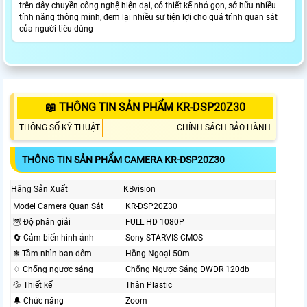
trên dây chuyền công nghệ hiện đại, có thiết kế nhỏ gọn, sở hữu nhiều
tính năng thông minh, đem lại nhiều sự tiện lợi cho quá trình quan sát
của người tiêu dùng
📖 THÔNG TIN SẢN PHẨM KR-DSP20Z30
THÔNG SỐ KỸ THUẬT
CHÍNH SÁCH BẢO HÀNH
THÔNG TIN SẢN PHẨM CAMERA KR-DSP20Z30
Hãng Sản Xuất
KBvision
Model Camera Quan Sát
KR-DSP20Z30
🦉 Độ phân giải
FULL HD 1080P
🔄 Cảm biến hình ảnh
Sony STARVIS CMOS
❃ Tầm nhìn ban đêm
Hồng Ngoại 50m
♢ Chống ngược sáng
Chống Ngược Sáng DWDR 120db
💦 Thiết kế
Thân Plastic
🔔 Chức năng
Zoom