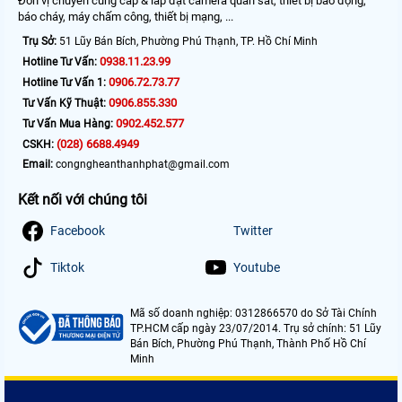
Đơn vị chuyên cung cấp & lắp đặt camera quan sát, thiết bị báo động,
báo cháy, máy chấm công, thiết bị mạng, ...
Trụ Sở:
51 Lũy Bán Bích, Phường Phú Thạnh, TP. Hồ Chí Minh
0938.11.23.99
Hotline Tư Vấn:
0906.72.73.77
Hotline Tư Vấn 1:
0906.855.330
Tư Vấn Kỹ Thuật:
0902.452.577
Tư Vấn Mua Hàng:
(028) 6688.4949
CSKH:
Email:
congngheanthanhphat@gmail.com
Kết nối với chúng tôi
Facebook
Twitter
Tiktok
Youtube
Mã số doanh nghiệp: 0312866570 do Sở Tài Chính
TP.HCM cấp ngày 23/07/2014. Trụ sở chính: 51 Lũy
Bán Bích, Phường Phú Thạnh, Thành Phố Hồ Chí
Minh