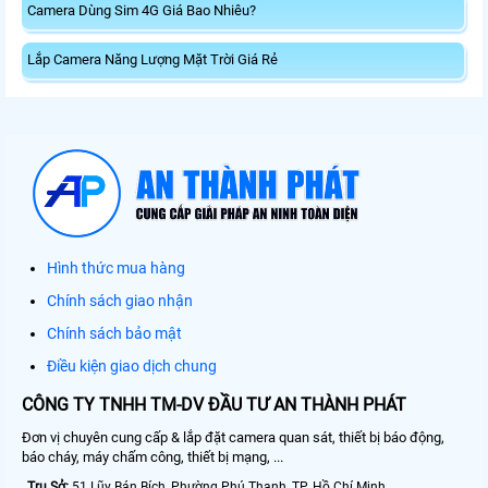
Camera Dùng Sim 4G Giá Bao Nhiêu?
Lắp Camera Năng Lượng Mặt Trời Giá Rẻ
Hình thức mua hàng
Chính sách giao nhận
Chính sách bảo mật
Điều kiện giao dịch chung
CÔNG TY TNHH TM-DV ĐẦU TƯ AN THÀNH PHÁT
Đơn vị chuyên cung cấp & lắp đặt camera quan sát, thiết bị báo động,
báo cháy, máy chấm công, thiết bị mạng, ...
Trụ Sở:
51 Lũy Bán Bích, Phường Phú Thạnh, TP. Hồ Chí Minh