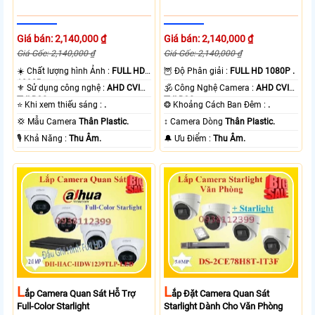
Giá bán: 2,140,000 ₫
Giá bán: 2,140,000 ₫
Giá Gốc: 2,140,000 ₫
Giá Gốc: 2,140,000 ₫
☀️ Chất lượng hình Ảnh :
FULL HD
🦉 Độ Phân giải :
FULL HD 1080P .
1080P .
⚜️ Sử dụng công nghệ :
AHD CVI
🕉️ Công Nghệ Camera :
AHD CVI
TVI BCS.
TVI BCS.
⭐ Khi xem thiếu sáng :
.
❂ Khoảng Cách Ban Đêm :
.
💢 Mẫu Camera
Thân Plastic.
↕️ Camera Dòng
Thân Plastic.
️🎙 Khả Năng :
Thu Âm.
️🔔 Ưu Điểm :
Thu Âm.
L
L
Ắp Camera Quan Sát Hỗ Trợ
Ắp Đặt Camera Quan Sát
Full-Color Starlight
Starlight Dành Cho Văn Phòng