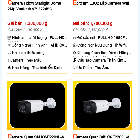
C
E
Amera Hdcvi Starlight Dome
Bitcam EBO2 Lắp Camera Wifi
2Mp Vantech VP-2224SC
Giá bán: 1,300,000 ₫
Giá bán: 1,700,000 ₫
Giá Gốc: 1,300,000 ₫
Giá Gốc: 2,350,000 ₫
🦉 Hình ảnh chất lượng :
FULL HD
️👀 Độ sắc nét :
FULL HD 1080P .
1080P .
⚛️ Công Nghệ Hình Ảnh :
AHD CVI
👍 Công Nghệ Sử Dụng :
IP Wifi.
TVI BCS.
🌙 Khi xem thiếu sáng :
.
❂ Khoảng Cách Ban Đêm :
Hồng
Ngoại 20m Hồng Ngoại SMD.
↕️ Camera Theo Mẫu
.
🗜️ Cấu Tạo Camera
Thân Kim
Loại.
️🔔 Khả Năng :
Thu hình Ổn Định.
️💮 Ưu Điểm :
Thu Âm.
C
C
Amera Quan Sát KX-F2203L-A
Amera Quan Sát KX-F2203L-A