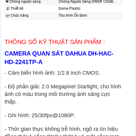
₩ Chống ngược sáng
Chống Ngược Sáng DWDR 120db
🕉️ Thiết kế
Dome Plastic
ლ Chức năng
Thu hình Ổn Định
THÔNG SỐ KỸ THUẬT SẢN PHẨM :
CAMERA QUAN SÁT DAHUA DH-HAC-
HD-2241TP-A
- Cảm biến hình ảnh: 1/2.8 inch CMOS.
- Độ phân giải: 2.0 Megapixel Starlight, cho hình
ảnh có màu trong môi trường ánh sáng cực
thấp.
- Ghi hình: 25/30fps@1080P.
- Thời gian thực không trễ hình, ngõ ra tín hiệu