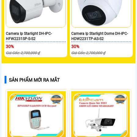
Camera Ip Starlight DH-IPC-
Camera Ip Starlight Dome DH-IPC-
HFW2231SP-S-S2
HDW2231TP-AS-S2
30%
30%
Giá Gốc: 2,700,000 ₫
Giá Gốc: 2,700,000 ₫
SẢN PHẨM MỚI RA MẮT