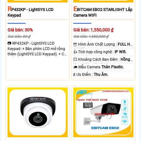
R
E
P432KP - LightSYS LCD
BITCAM EBO2 STARLIGHT Lắp
Keypad
Camera WIFI
Giá bán: 30%
Giá bán: 1,550,000 ₫
Giá Gốc: 00 ₫
Giá Gốc: 1,550,000 ₫
📷 RP432KP - LightSYS LCD
🦉 Hình Ành Chất Lượng :
FULL HD
Keypad :+ Bàn phím LCD mở rộng
1080P .
👍 Tích hợp công nghệ :
IP Wifi.
thêm (LightSYS LCD Keypad). + Có
thể lắp tối đa 4 bàn phím cho 1
💥 Khoảng Cách Ban Đêm :
Hồng
trung tâm báo động.
Ngoại 80m Starlight.
🌧️ Mẫu Camera
Thân Plastic.
️₤ Ưu Điểm :
Thu Âm.