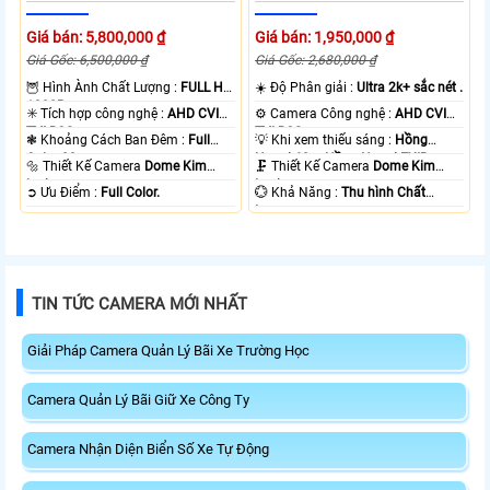
Giá bán: 5,800,000 ₫
Giá bán: 1,950,000 ₫
Giá Gốc: 6,500,000 ₫
Giá Gốc: 2,680,000 ₫
🦉 Hình Ành Chất Lượng :
FULL HD
☀️ Độ Phân giải :
Ultra 2k+ sắc nét .
1080P .
✳️ Tích hợp công nghệ :
AHD CVI
⚙ Camera Công nghệ :
AHD CVI
TVI BCS.
TVI BCS.
❃ Khoảng Cách Ban Đêm :
Full
💡 Khi xem thiếu sáng :
Hồng
Color 20m .
Ngoại 60m Hồng Ngoại EXIR.
🔩 Thiết Kế Camera
Dome Kim
🗜️ Thiết Kế Camera
Dome Kim
loại.
Loại.
️➲ Ưu Điểm :
Full Color.
️💮 Khả Năng :
Thu hình Chất
Lượng.
TIN TỨC CAMERA MỚI NHẤT
Giải Pháp Camera Quản Lý Bãi Xe Trường Học
Camera Quản Lý Bãi Giữ Xe Công Ty
Camera Nhận Diện Biển Số Xe Tự Động