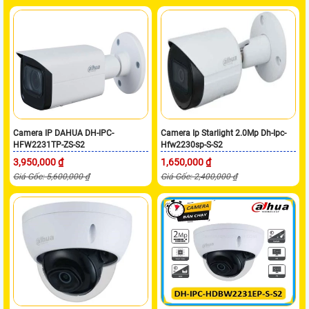
Camera IP DAHUA DH-IPC-
Camera Ip Starlight 2.0Mp Dh-Ipc-
HFW2231TP-ZS-S2
Hfw2230sp-S-S2
3,950,000 ₫
1,650,000 ₫
Giá Gốc: 5,600,000 ₫
Giá Gốc: 2,400,000 ₫