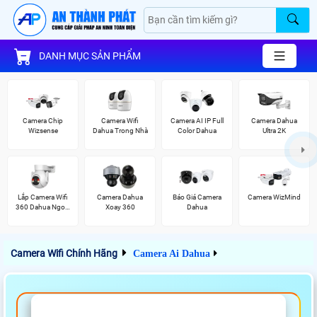
DANH MỤC SẢN PHẨM
Camera Chip
Camera Wifi
Camera AI IP Full
Camera Dahua
Wizsense
Dahua Trong Nhà
Color Dahua
Ultra 2K
Lắp Camera Wifi
Camera Dahua
Báo Giá Camera
Camera WizMind
360 Dahua Ngoài
Xoay 360
Dahua
Trời
Camera Wifi Chính Hãng
Camera Ai Dahua