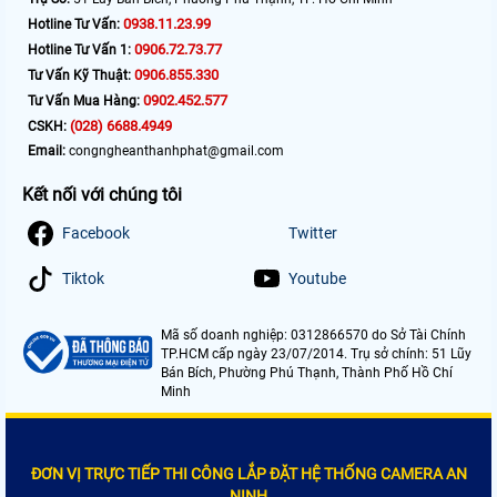
0938.11.23.99
Hotline Tư Vấn:
0906.72.73.77
Hotline Tư Vấn 1:
0906.855.330
Tư Vấn Kỹ Thuật:
0902.452.577
Tư Vấn Mua Hàng:
(028) 6688.4949
CSKH:
Email:
congngheanthanhphat@gmail.com
Kết nối với chúng tôi
Facebook
Twitter
Tiktok
Youtube
Mã số doanh nghiệp: 0312866570 do Sở Tài Chính
TP.HCM cấp ngày 23/07/2014. Trụ sở chính: 51 Lũy
Bán Bích, Phường Phú Thạnh, Thành Phố Hồ Chí
Minh
ĐƠN VỊ TRỰC TIẾP THI CÔNG LẮP ĐẶT HỆ THỐNG CAMERA AN
NINH