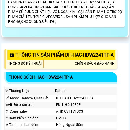
CAMERA QUAN SÁT DAHUA STARLIGHT DH-HAC-HDW2241TP-A LÀ
DÒNG CAMERA HDCVI BÁN CẦU ĐƯỢC THIẾT KẾ CHẮC CHÁN,SẢN
PHẨM SỬ DỤNG CHẤT LIỆU VỎ NGOÀI KIM LOẠI. SẢN PHẨM HỖ TRỢ ĐỘ
PHÂN GIẢI LÊN TỚI 2.0 MEGAPIXEL. SẢN PHẨM PHÙ HỢP CHO VĂN
PHÒNG,KHO XƯỞNG,SIÊU THỊ,
📖 THÔNG TIN SẢN PHẨM DH-HAC-HDW2241TP-A
THÔNG SỐ KỸ THUẬT
CHÍNH SÁCH BẢO HÀNH
THÔNG SỐ DH-HAC-HDW2241TP-A
🕎 Thương Hiệu
Dahua
🖍 Model Camera Quan Sát
DH-HAC-HDW2241TP-A
👁️‍🗨 Độ phân giải
FULL HD 1080P
⚙ Công nghệ
AHD CVI TVI BCS
™️ Cảm biến hình ảnh
CMOS
⭐ Tầm nhìn ban đêm
Hồng Ngoại 50m