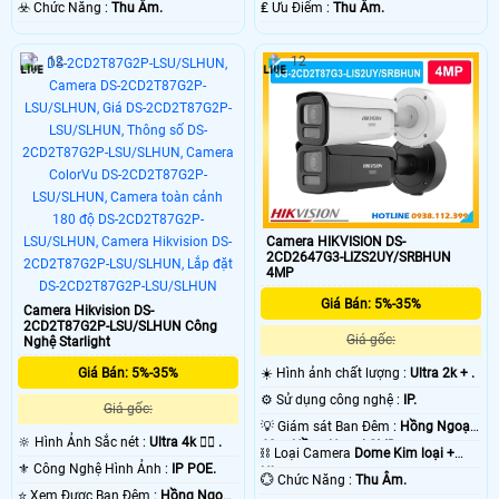
️☣️ Chức Năng :
Thu Âm.
️₤ Ưu Điểm :
Thu Âm.
12
12
Camera HIKVISION DS-
2CD2647G3-LIZS2UY/SRBHUN
4MP
Giá Bán: 5%-35%
Camera Hikvision DS-
2CD2T87G2P-LSU/SLHUN Công
Giá gốc:
Nghệ Starlight
Giá Bán: 5%-35%
☀️ Hình ảnh chất lượng :
Ultra 2k + .
⚙ Sử dụng công nghệ :
IP.
Giá gốc:
💡 Giám sát Ban Đêm :
Hồng Ngoại
🔆 Hình Ảnh Sắc nét :
Ultra 4k 👍🏾 .
60m Hồng Ngoại SMD.
⛓ Loại Camera
Dome Kim loại +
⚜️ Công Nghệ Hình Ảnh :
IP POE.
Nhựa.
️💮 Chức Năng :
Thu Âm.
⭐ Xem Được Ban Đêm :
Hồng Ngoại