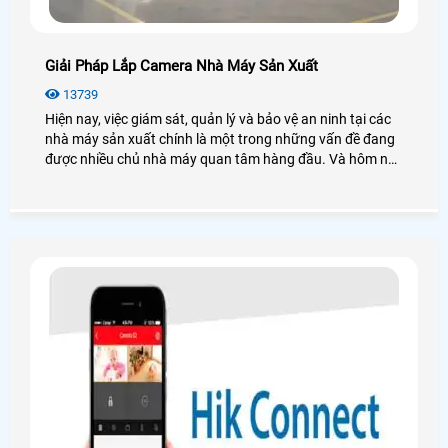
Giải Pháp Lắp Camera Nhà Máy Sản Xuất
13739
Hiện nay, việc giám sát, quản lý và bảo vệ an ninh tại các
nhà máy sản xuất chính là một trong những vấn đề đang
được nhiều chủ nhà máy quan tâm hàng đầu. Và hôm nay
An Thành Phát xin đưa ra các giải pháp lắp camera nhà
máy sản xuất sẽ giải quyết được những vấn đề an ninh
mà bạn cần. Để đi tìm hiểu sâu hơn mời bạn xem qua bài
viết dưới đây nhé!