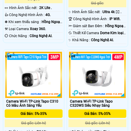
Giá gốc:
️👀 Hình Ảnh Sắc nét :
2K Lite .
✨ Hình Ảnh Sắc nét :
Ultra 4k 👍🏾 .
👍 Công Nghệ Hình Ảnh :
4G.
🏆 Công Nghệ Hình Ảnh :
IP Wifi.
❃ Khi xem thiếu sáng :
Hồng Ngoại
🔦 Giám sát Ban Đêm :
Hồng Ngoại
10m Starlight.
⚒ Loại Camera
Xoay 360.
10m Starlight.
💦 Thiết Kế Camera
Dome Kim loại
️💮 Chức Năng :
Công Nghệ AI.
+ Nhựa.
️✨ Khả Năng :
Công Nghệ AI.
5
5
Camera Wi-Fi TP-Link Tapo C310
Camera Wi-Fi TP-Link Tapo
Có Màu Ánh Sáng Yếu
C320WS Siêu Nhạy Sáng
Giá Bán: 5%-35%
Giá Bán: 5%-35%
Giá gốc: Liên hệ
Giá gốc: Liên hệ