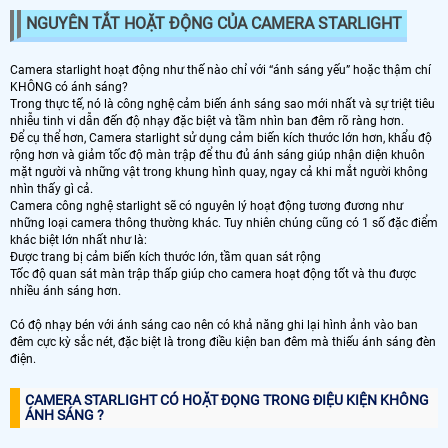
NGUYÊN TẮT HOẶT ĐỘNG CỦA CAMERA STARLIGHT
Camera starlight hoạt động như thế nào chỉ với “ánh sáng yếu” hoặc thậm chí
KHÔNG có ánh sáng?
Trong thực tế, nó là công nghệ cảm biến ánh sáng sao mới nhất và sự triệt tiêu
nhiễu tinh vi dẫn đến độ nhạy đặc biệt và tầm nhìn ban đêm rõ ràng hơn.
Để cụ thể hơn, Camera starlight sử dụng cảm biến kích thước lớn hơn, khẩu độ
rộng hơn và giảm tốc độ màn trập để thu đủ ánh sáng giúp nhận diện khuôn
mặt người và những vật trong khung hình quay, ngay cả khi mắt người không
nhìn thấy gì cả.
Camera công nghệ starlight sẽ có nguyên lý hoạt động tương đương như
những loại camera thông thường khác. Tuy nhiên chúng cũng có 1 số đặc điểm
khác biệt lớn nhất như là:
Được trang bị cảm biến kích thước lớn, tầm quan sát rộng
Tốc độ quan sát màn trập thấp giúp cho camera hoạt động tốt và thu được
nhiều ánh sáng hơn.
Có độ nhạy bén với ánh sáng cao nên có khả năng ghi lại hình ảnh vào ban
đêm cực kỳ sắc nét, đặc biệt là trong điều kiện ban đêm mà thiếu ánh sáng đèn
điện.
CAMERA STARLIGHT CÓ HOẶT ĐỌNG TRONG ĐIỆU KIỆN KHÔNG
ÁNH SÁNG ?