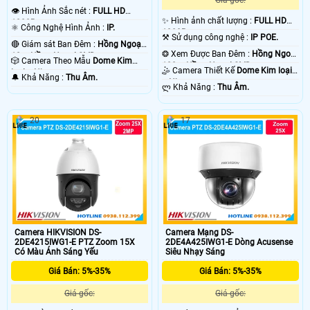
👁 Hình Ảnh Sắc nét :
FULL HD
✨ Hình ảnh chất lượng :
FULL HD
1080P .
⚛️ Công Nghệ Hình Ảnh :
IP.
1080P .
⚒ Sử dụng công nghệ :
IP POE.
🔴 Giám sát Ban Đêm :
Hồng Ngoại
❂ Xem Được Ban Đêm :
Hồng Ngoại
10m Hồng Ngoại SMD.
🎲 Camera Theo Mẫu
Dome Kim
100m Hồng Ngoại SMD.
🤹 Camera Thiết Kế
Dome Kim loại
loại + Nhựa.
️🔔 Khả Năng :
Thu Âm.
+ Nhựa.
️ლ Khả Năng :
Thu Âm.
20
17
Camera HIKVISION DS-
Camera Mạng DS-
2DE4215IWG1-E PTZ Zoom 15X
2DE4A425IWG1-E Dòng Acusense
Có Màu Ánh Sáng Yếu
Siêu Nhạy Sáng
Giá Bán: 5%-35%
Giá Bán: 5%-35%
Giá gốc:
Giá gốc: