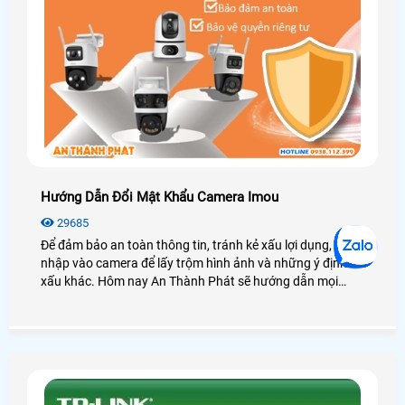
Hướng Dẫn Đổi Mật Khẩu Camera Imou
29685
Để đảm bảo an toàn thông tin, tránh kẻ xấu lợi dụng, đột
nhập vào camera để lấy trộm hình ảnh và những ý định
xấu khác. Hôm nay An Thành Phát sẽ hướng dẫn mọi
người cách đổi mật khẩu cho camera IMOU trên ứng dụng
điện thoại và máy tính một cách nhanh chóng và đơn giản
nhất nhé.