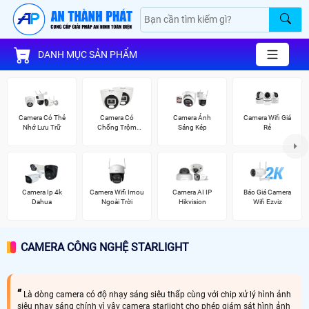
DANH MỤC SẢN PHẨM
Camera Có Thẻ
Camera Có
Camera Ánh
Camera Wifi Giá
Nhớ Lưu Trữ
Chống Trộm
Sáng Kép
Rẻ
Vantech
Camera Ip 4k
Camera Wifi Imou
Camera AI IP
Báo Giá Camera
Dahua
Ngoài Trời
Hikvision
Wifi Ezviz
CAMERA CÔNG NGHỆ STARLIGHT
Là dòng camera có độ nhạy sáng siêu thấp cùng với chip xử lý hình ảnh
siêu nhạy sáng chính vì vây camera starlight cho phép giám sát hình ảnh