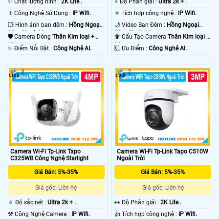
✨ Chất lượng hình :
2K Lite .
️⚡ Độ Phân giải :
Ultra 2k + .
✳️ Công Nghệ Sử Dụng :
IP Wifi.
⚛️ Tích hợp công nghệ :
IP Wifi.
💥 Hình ảnh ban đêm :
Hồng Ngoại
🌙 Video Ban Đêm :
Hồng Ngoại
30m Starlight.
30m Starlight.
🛡 Camera Dòng
Thân Kim loại +
🐜 Cấu Tạo Camera
Thân Kim loại +
Nhựa.
Nhựa.
️✨ Điểm Nỗi Bật :
Công Nghệ AI.
️🆑 Ưu Điểm :
Công Nghệ AI.
3
2
Camera Wi-Fi Tp-Link Tapo
Camera Wi-Fi Tp-Link Tapo C510W
C325WB Công Nghệ Starlight
Ngoài Trời
Giá Bán: 5%-35%
Giá Bán: 5%-35%
Giá gốc: Liên hệ
Giá gốc: Liên hệ
🔅 Độ sắc nét :
Ultra 2k + .
️👀 Độ Phân giải :
2K Lite .
⚒ Công Nghệ Camera :
IP Wifi.
👍 Tích hợp công nghệ :
IP Wifi.