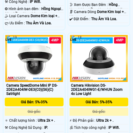
⚒ Công Nghệ :
IP Wifi.
🌛 Xem Được Ban Đêm :
Hồng
❂ Hình ảnh ban đêm :
Hồng Ngoại
Ngoại 20m Hồng Ngoại Smart IR.
🗜️ Camera Dòng
Dome Kim loại +
20m Hồng Ngoại Smart IR.
🤹 Loại Camera
Dome Kim loại +
Nhựa.
️✔️ Đặt Điểm :
Thu Âm Và Loa.
Nhựa.
️ლ Ưu Điểm :
Thu Âm Và Loa.
19
18
Camera SpeedDome Mini IP DS-
Camera Hikvision DS-
2DE2A404IW-DE3(C0)(S6)(C)
2DE2A404IWG1-E/WHUN Zoom
Satrlight
4x Low Light
Giá Bán: 5%-35%
Giá Bán: 5%-35%
Giá gốc:
Giá gốc:
🔅 Chất lượng hình :
Ultra 2k + .
️⚡ Độ Phân giải :
Ultra 2k + .
⚒ Công Nghệ Sử Dụng :
IP.
🕉️ Tích hợp công nghệ :
IP Wifi.