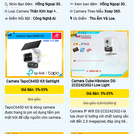
🌜 Nhìn Ban Đêm :
Hồng Ngoại 30m
🔦 Xem ban đêm :
Hồng Ngoại 30m
Starlight.
Starlight.
⛓ Loại Camera
Thân Kim loại +
⛓ Camera Theo Mẫu
Xoay 360.
Nhựa.
️☣️ Điểm Nỗi Bật :
Công Nghệ AI.
️🎙 Ưu Điểm :
Thu Âm Và Loa.
4
1112
Camera Cube Hikvision DS-
Camera TapoC645D Kit Satrlight
2CD2423G2-I Low Light
Giá Bán: 5%-35%
Giá Bán: 5%-35%
Giá gốc:
Giá gốc: 2,810,000 ₫
TapoC645D kit là dòng camera
Camera IP Wifi DS-2CD2423G2-I là
được trang bị pin sử dụng tấm pin
lựa chọn lý tưởng với chất lượng sắc
mặt trời để cấp nguồn cho camera
nét đến 2.0 megapixel, đáp ứng tiêu
và trong camera được trang bị pin
chuẩn chất lượng. Với khả năng
với dung lượng lên đến 10.000 mAh,
xem được ban đêm thông qua hồng
trang bị 2 ống kính, nhìn có màu