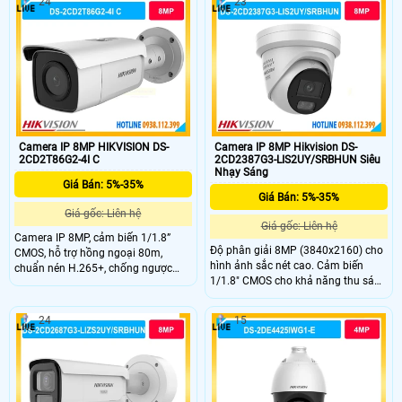
24
23
ngoại 10m, thiết bị này sử dụng
vào ban đêm, micro và loa cũng
công nghệ IP Wifi tiên tiến, không
được trang bị.
giảm chất lượng truyền dẫn. DWDR
120db giúp chống ngược sáng,
mang lại hình ảnh rõ nét
Camera IP 8MP HIKVISION DS-
Camera IP 8MP Hikvision DS-
2CD2T86G2-4I C
2CD2387G3-LIS2UY/SRBHUN Siêu
Nhạy Sáng
Giá Bán: 5%-35%
Giá Bán: 5%-35%
Giá gốc: Liên hệ
Giá gốc: Liên hệ
Camera IP 8MP, cảm biến 1/1.8”
Độ phân giải 8MP (3840x2160) cho
CMOS, hỗ trợ hồng ngoại 80m,
hình ảnh sắc nét cao. Cảm biến
chuẩn nén H.265+, chống ngược
1/1.8" CMOS cho khả năng thu sáng
sáng WDR 120dB, IP67.
vượt trội. Công nghệ ColorVu cho
hình ảnh màu 24/7 rõ nét. Tầm
24
15
chiếu sáng hỗ trợ quan sát xa tối đa
khoảng 30m.