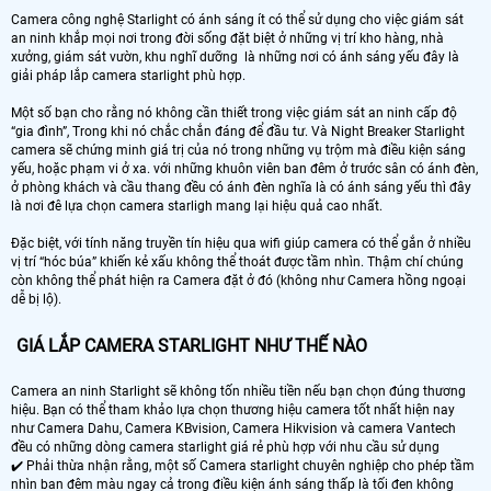
Camera công nghệ Starlight có ánh sáng ít có thể sử dụng cho việc giám sát
an ninh khắp mọi nơi trong đời sống đặt biệt ở những vị trí kho hàng, nhà
xưởng, giám sát vườn, khu nghĩ dưỡng là những nơi có ánh sáng yếu đây là
giải pháp lắp camera starlight phù hợp.
Một số bạn cho rằng nó không cần thiết trong việc giám sát an ninh cấp độ
“gia đình”, Trong khi nó chắc chắn đáng để đầu tư. Và Night Breaker Starlight
camera sẽ chứng minh giá trị của nó trong những vụ trộm mà điều kiện sáng
yếu, hoặc phạm vi ở xa. với những khuôn viên ban đêm ở trước sân có ánh đèn,
ở phòng khách và cầu thang đều có ánh đèn nghĩa là có ánh sáng yếu thì đây
là nơi đê lựa chọn camera starligh mang lại hiệu quả cao nhất.
Đặc biệt, với tính năng truyền tín hiệu qua wifi giúp camera có thể gắn ở nhiều
vị trí “hóc búa” khiến kẻ xấu không thể thoát được tầm nhìn. Thậm chí chúng
còn không thể phát hiện ra Camera đặt ở đó (không như Camera hồng ngoại
dễ bị lộ).
GIÁ LẮP CAMERA STARLIGHT NHƯ THẾ NÀO
Camera an ninh Starlight sẽ không tốn nhiều tiền nếu bạn chọn đúng thương
hiệu. Bạn có thể tham khảo lựa chọn thương hiệu camera tốt nhất hiện nay
như Camera Dahu, Camera KBvision, Camera Hikvision và camera Vantech
đều có những dòng camera starlight giá rẻ phù hợp với nhu cầu sử dụng
✔️ Phải thừa nhận rằng, một số Camera starlight chuyên nghiệp cho phép tầm
nhìn ban đêm màu ngay cả trong điều kiện ánh sáng thấp là tối đen không