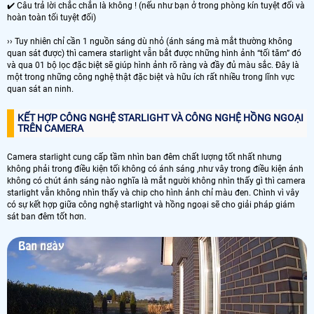
✔️ Câu trả lời chắc chắn là không ! (nếu như bạn ở trong phòng kín tuyệt đối và
hoàn toàn tối tuyệt đối)
›› Tuy nhiên chỉ cần 1 nguồn sáng dù nhỏ (ánh sáng mà mắt thường không
quan sát được) thì camera starlight vẫn bắt được những hình ảnh “tối tăm” đó
và qua 01 bộ lọc đặc biệt sẽ giúp hình ảnh rõ ràng và đầy đủ màu sắc. Đây là
một trong những công nghệ thật đặc biệt và hữu ích rất nhiều trong lĩnh vực
quan sát an ninh.
KẾT HỢP CÔNG NGHỆ STARLIGHT VÀ CÔNG NGHỆ HỒNG NGOẠI
TRÊN CAMERA
Camera starlight cung cấp tầm nhìn ban đêm chất lượng tốt nhất nhưng
không phải trong điều kiện tối không có ánh sáng ,như vây trong điều kiện ánh
không có chút ánh sáng nào nghĩa là mắt người không nhìn thấy gì thì camera
starlight vẫn không nhìn thấy và chip cho hình ảnh chỉ màu đen. Chình vì vây
có sự kết hợp giữa công nghệ starlight và hồng ngoại sẽ cho giải pháp giám
sát ban đêm tốt hơn.