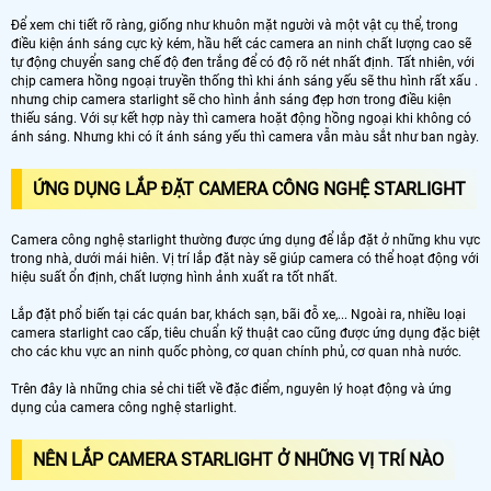
Để xem chi tiết rõ ràng, giống như khuôn mặt người và một vật cụ thể, trong
điều kiện ánh sáng cực kỳ kém, hầu hết các camera an ninh chất lượng cao sẽ
tự động chuyển sang chế độ đen trắng để có độ rõ nét nhất định. Tất nhiên, với
chịp camera hồng ngoại truyền thống thì khi ánh sáng yếu sẽ thu hình rất xấu .
nhưng chip camera starlight sẽ cho hình ảnh sáng đẹp hơn trong điều kiện
thiếu sáng. Với sự kết hợp này thì camera hoặt động hồng ngoại khi không có
ánh sáng. Nhưng khi có ít ánh sáng yếu thì camera vẫn màu sắt như ban ngày.
ỨNG DỤNG LẮP ĐẶT CAMERA CÔNG NGHỆ STARLIGHT
Camera công nghệ starlight thường được ứng dụng để lắp đặt ở những khu vực
trong nhà, dưới mái hiên. Vị trí lắp đặt này sẽ giúp camera có thể hoạt động với
hiệu suất ổn định, chất lượng hình ảnh xuất ra tốt nhất.
Lắp đặt phổ biến tại các quán bar, khách sạn, bãi đỗ xe,... Ngoài ra, nhiều loại
camera starlight cao cấp, tiêu chuẩn kỹ thuật cao cũng được ứng dụng đặc biệt
cho các khu vực an ninh quốc phòng, cơ quan chính phủ, cơ quan nhà nước.
Trên đây là những chia sẻ chi tiết về đặc điểm, nguyên lý hoạt động và ứng
dụng của camera công nghệ starlight.
NÊN LẮP CAMERA STARLIGHT Ở NHỮNG VỊ TRÍ NÀO