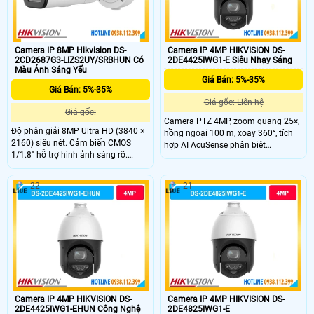
Camera IP 8MP Hikvision DS-
Camera IP 4MP HIKVISION DS-
2CD2687G3-LIZS2UY/SRBHUN Có
2DE4425IWG1-E Siêu Nhạy Sáng
Màu Ánh Sáng Yếu
Giá Bán: 5%-35%
Giá Bán: 5%-35%
Giá gốc: Liên hệ
Giá gốc:
Camera PTZ 4MP, zoom quang 25×,
Độ phân giải 8MP Ultra HD (3840 ×
hồng ngoại 100 m, xoay 360°, tích
2160) siêu nét. Cảm biến CMOS
hợp AI AcuSense phân biệt
1/1.8" hỗ trợ hình ảnh sáng rõ.
người/xe, đàm thoại hai chiều,
ColorVu cho hình ảnh màu sắc 24/7
chuẩn IP67.
cực rõ nét. Smart Hybrid Light hỗ trợ
22
21
đèn kép tầm xa 60m.
Camera IP 4MP HIKVISION DS-
Camera IP 4MP HIKVISION DS-
2DE4425IWG1-EHUN Công Nghệ
2DE4825IWG1-E