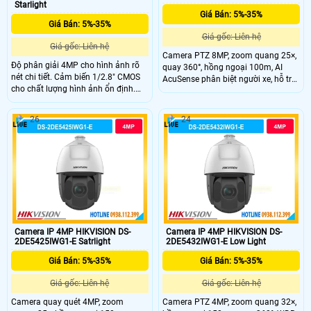
Starlight
Giá Bán: 5%-35%
Giá Bán: 5%-35%
Giá gốc: Liên hệ
Giá gốc: Liên hệ
Camera PTZ 8MP, zoom quang 25×,
Độ phân giải 4MP cho hình ảnh rõ
quay 360°, hồng ngoại 100m, AI
nét chi tiết. Cảm biến 1/2.8" CMOS
AcuSense phân biệt người xe, hỗ trợ
cho chất lượng hình ảnh ổn định.
đàm thoại hai chiều.
Zoom quang 25X giúp quan sát rõ
vật thể ở xa. Hồng ngoại 100m hỗ
26
24
trợ quan sát ban đêm hiệu quả. PTZ
xoay 360° giúp quan sát toàn cảnh
không góc chết.
Camera IP 4MP HIKVISION DS-
Camera IP 4MP HIKVISION DS-
2DE5425IWG1-E Satrlight
2DE5432IWG1-E Low Light
Giá Bán: 5%-35%
Giá Bán: 5%-35%
Giá gốc: Liên hệ
Giá gốc: Liên hệ
Camera quay quét 4MP, zoom
Camera PTZ 4MP, zoom quang 32×,