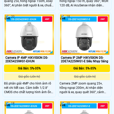
quang 25x, hồng ngoại 150m, xoay
hồng ngoại 150 m, quay 360°, WDR
360°, AI phân biệt người & xe, chuẩn
120 dB, AI AcuSense nhận diện
IP67, phù hợp giám sát ngoài trời
người và xe chính xác.
20
18
Camera IP 4MP HIKVISION DS-
Camera IP 2MP HIKVISION DS-
2DE5425IWG1-EHUN
2DE7A225IWG1-E Siêu Nhạy Sáng
Giá Bán: 5%-35%
Giá Bán: 5%-35%
Giá gốc: Liên hệ
Giá gốc: Liên hệ
Độ phân giải 4MP cho hình ảnh rõ
Camera 2MP zoom quang 25×,
nét chi tiết cao. Cảm biến 1/2.8"
hồng ngoại 200m, AI nhận diện
CMOS cho chất lượng hình ảnh ổn
người & xe, quay quét 360°, cảnh
định. Zoom quang 25X giúp quan
báo đèn và âm thanh, bền bỉ IP67.
sát xa vẫn giữ độ sắc nét. Hồng
18
10
ngoại 150m hỗ trợ quan sát ban
đêm hiệu quả. Hỗ trợ quay quét
360° bao quát toàn khu vực giám