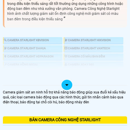
trong điều kiện thiếu sáng rất tốt thường ứng dụng những công trình hoặc
động ban đêm như nhà xưởng văn phòng. Camera Công Nghệ Starlight
hình ảnh chất lượng giám sát ổn định công nghệ mới giám sát có màu
ban đêm trong điều kiện thiếu sáng
🔍 CAMERA STARLIGHT KBVISION
🔭 CAMERA STARLIGHT HIKVISION
🔭 CAMERA STARLIGHT DAHUA
💥 CAMERA STARLIGHT VANTECH
📎 CAMERA STARLIGHT HDPARAGON
💡 CAMERA CÓ MÀU BAN ĐÊM
📍 CAMERA HỒNG NGOẠI
🕹 CAMERA XOAY 360
📣 CAMERA CHỐNG TRỘM
🎎 CHỐNG TRỘM CHUYÊN DỤNG
Camera giám sát an ninh hỗ trợ khả năng báo động giúp xua đuổi kẻ xấu hiệu
🌜 TÌM HIỂU VỀ CMAERA STARLIGHT
quả, các loại camera báo động qua các hình thức, gửi tin nhắn cảnh báo qua
điện thoại, báo động tại chỗ còi hú, báo động nháy đèn
🔆 Camera công nghệ Starlight là loại camera có khả năng giám sát tốt ở
điều kiện ánh sáng tại khu vực giám sát yếu. Khác với camera hồng ngoại
BÁN CAMERA CÔNG NGHỆ STARLIGHT
truyền thống sẽ cho hình ảnh trắng đen thì camera starlight sẽ cho hình
ảnh màu sắc tương tự như ban ngày mà không cần phải có đèn chiếu sáng
hổ trợ.
Camera starlight
nên dùng cho những công trình làm việc ban đêm