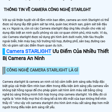
THÔNG TIN VỀ CAMERA CÔNG NGHỆ STARLGHT
Với sự cải thiện tuyệt vời về tầm nhìn ban đêm, camera an ninh Starlight có thể
được sử dụng lắp đặt giám sát tại nhà, quán bar, khách sạn, giám sát bãi đậu
xe, v.v. Ngoài ra, còn có các Camera starlight đáp ứng tiêu chuẩn cho việc sử
dụng đặc biệt an ninh quốc phòng và các cơ quan chính phủ, nhà nước. Ví dụ,
các Camera starlight được sử dụng ghi hình ảnh dưới nước, trên tàu thuyền
ngoài biển, trên máy bay, hội trường hội họp, đường phố, sân bay, đường cao
tốc và giám sát các điểm tham quan du lịch..
Camera STARLIGHT
Ưu Điểm Của Nhiều Thiết
Bị Camera An Ninh
CÔNG NGHỆ CAMERA STARLIGHT LÀ GÌ
Camera starlight là camera an ninh có bộ cảm biến ánh sáng siêu thấp đặc
biệt giúp cải thiện tầm nhìn ban đêm trong điều kiện ánh sáng yếu camera vẫn
không bật hồng ngoại để cho phép giám sát hình ảnh màu sắt bằng công
nghệ bù sáng thông minh tích hợp trong chip camera starlight. Và điều đó có
nghĩa là "nhìn thấy mọi thứ rõ ràng kể cả khi đôi mắt của bạn không thể nhìn
thấy rõ " như vậy với camera starlight cho hình ảnh màu sắt sáng đẹp hơn mắt
người trong điều kiện ánh sáng rất yếu.