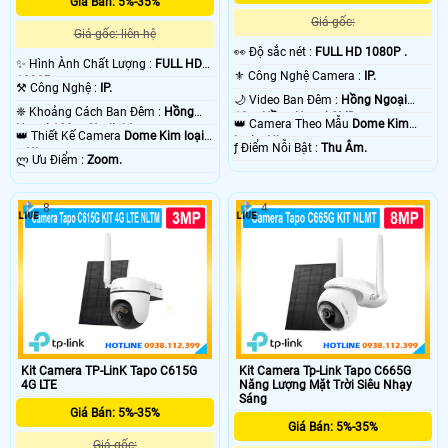
Giá Bán: 5%-35%
Giá gốc:
Camera starlight mang lại hiệu quả giám sát ban đêm tốt nhất, có thể nói đây
Giá gốc: liên hệ
là giải pháp lắp camera phù hợp cho gia đình văn phòng, với tiêu chí giám sát
️👀 Độ sắc nét :
FULL HD 1080P .
✨ Hình Ành Chất Lượng :
FULL HD
ban đêm hiệu quả hình ảnh rõ nét. Ngoài ra camera starlight vẫn có thể giám
⚜️ Công Nghệ Camera :
IP.
1080P .
sát hồng ngoại trong điều kiện không có ánh sáng cho giải pháp giám sát
⚒ Công Nghệ :
IP.
hoàn hảo hơn. 😱
🌙 Video Ban Đêm :
Hồng Ngoại
❈ Khoảng Cách Ban Đêm :
Hồng
10m Hồng Ngoại SMD.
👑 Camera Theo Mẫu
Dome Kim
Ngoại 100m Starlight.
👑 Thiết Kế Camera
Dome Kim loại
loại + Nhựa.
️ƒ Điểm Nỗi Bật :
Thu Âm.
+ Nhựa.
️ლ Ưu Điểm :
Zoom.
8
4
'
Kit Camera TP-LinK Tapo C615G
Kit Camera Tp-Link Tapo C665G
4G LTE
Năng Lượng Mặt Trời Siêu Nhạy
Sáng
Giá Bán: 5%-35%
Giá Bán: 5%-35%
Giá gốc: