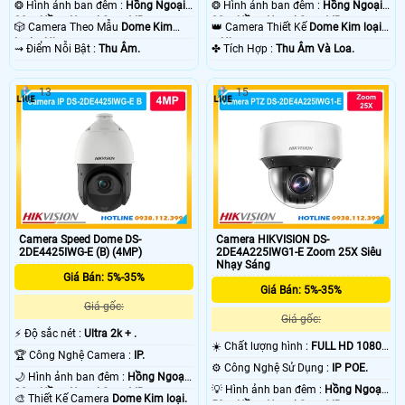
❂ Hình ảnh ban đêm :
Hồng Ngoại
❂ Hình ảnh ban đêm :
Hồng Ngoại
20m Hồng Ngoại Smart IR.
20m Hồng Ngoại Smart IR.
🎲 Camera Theo Mẫu
Dome Kim
👑 Camera Thiết Kế
Dome Kim loại
loại + Nhựa.
+ Nhựa.
️⇝ Điểm Nỗi Bật :
Thu Âm.
️✤ Tích Hợp :
Thu Âm Và Loa.
13
15
Camera Speed Dome DS-
Camera HIKVISION DS-
2DE4425IWG-E (B) (4MP)
2DE4A225IWG1-E Zoom 25X Siêu
Nhạy Sáng
Giá Bán: 5%-35%
Giá Bán: 5%-35%
Giá gốc:
Giá gốc:
️⚡ Độ sắc nét :
Ultra 2k + .
☀️ Chất lượng hình :
FULL HD 1080P
🏆 Công Nghệ Camera :
IP.
.
⚙ Công Nghệ Sử Dụng :
IP POE.
🌙 Hình ảnh ban đêm :
Hồng Ngoại
💡 Hình ảnh ban đêm :
Hồng Ngoại
20m Hồng Ngoại Smart IR.
🎨 Thiết Kế Camera
Dome Kim loại.
50m Hồng Ngoại Smart IR.