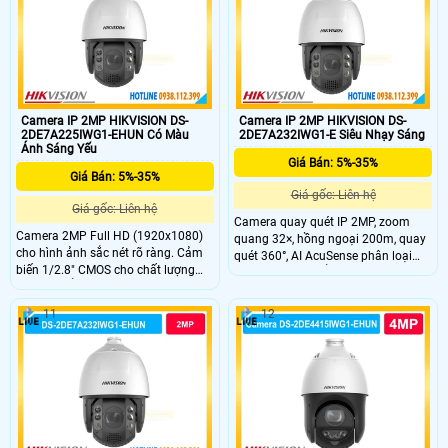
sát.
Camera IP 2MP HIKVISION DS-
Camera IP 2MP HIKVISION DS-
2DE7A225IWG1-EHUN Có Màu
2DE7A232IWG1-E Siêu Nhạy Sáng
Ánh Sáng Yếu
Giá Bán: 5%-35%
Giá Bán: 5%-35%
Giá gốc: Liên hệ
Giá gốc: Liên hệ
Camera quay quét IP 2MP, zoom
Camera 2MP Full HD (1920x1080)
quang 32×, hồng ngoại 200m, quay
cho hình ảnh sắc nét rõ ràng. Cảm
quét 360°, AI AcuSense phân loại
biến 1/2.8" CMOS cho chất lượng
người và xe, chuẩn bảo vệ IP67,
hình ảnh ổn định. Hồng ngoại tầm
IK10.
xa 200m hỗ trợ giám sát ban đêm
11
12
liên tục. PTZ xoay 360° không điểm
mù, bao quát toàn khu vực rộng.
Âm thanh 2 chiều với micro kép và
loa tích hợp.