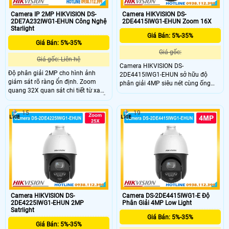
Camera IP 2MP HIKVISION DS-
Camera HIKVISION DS-
2DE7A232IWG1-EHUN Công Nghệ
2DE4415IWG1-EHUN Zoom 16X
Starlight
Giá Bán: 5%-35%
Giá Bán: 5%-35%
Giá gốc:
Giá gốc: Liên hệ
Camera HIKVISION DS-
Độ phân giải 2MP cho hình ảnh
2DE4415IWG1-EHUN sở hữu độ
giám sát rõ ràng ổn định. Zoom
phân giải 4MP siêu nét cùng ống
quang 32X quan sát chi tiết từ xa
kính zoom quang học 15X mạnh
khu vực rộng. Hồng ngoại 200m hỗ
mẽ, cho phép bắt trọn mọi chi tiết ở
trợ quan sát ban đêm hiệu quả cao.
khoảng cách rất xa. DS-
15
19
Cảm biến 1/2.8" CMOS cho chất
2DE4415IWG1-EHUN quay quét
lượng hình ảnh ổn định. Xoay 360°
phân khúc cao cấp này mang lại
PTZ linh hoạt bao quát toàn khu
giải pháp giám sát diện rộng lý
vực rộng.
tưởng cho các nhà xưởng, bến bãi
hay khu đô thị lớn.
Camera HIKVISION DS-
Camera DS-2DE4415IWG1-E Độ
2DE4225IWG1-EHUN 2MP
Phân Giải 4MP Low Light
Satrlight
Giá Bán: 5%-35%
Giá Bán: 5%-35%