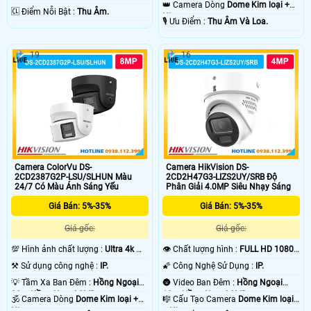
👑 Camera Dòng
Dome Kim loại +
️🆑 Điểm Nỗi Bật :
Thu Âm.
Nhựa.
️🎙 Ưu Điểm :
Thu Âm Và Loa.
19
16
Camera ColorVu DS-
Camera HikVision DS-
2CD2387G2P-LSU/SLHUN Màu
2CD2H47G3-LIZS2UY/SRB Độ
24/7 Có Màu Ánh Sáng Yếu
Phân Giải 4.0MP Siêu Nhạy Sáng
Giá Bán: 5%-35%
Giá Bán: 5%-35%
Giá gốc:
Giá gốc:
💯 Hình ảnh chất lượng :
Ultra 4k 👍🏾
👁 Chất lượng hình :
FULL HD 1080P
.
.
⚒ Sử dụng công nghệ :
IP.
🌠 Công Nghệ Sử Dụng :
IP.
💡 Tầm Xa Ban Đêm :
Hồng Ngoại
🌚 Video Ban Đêm :
Hồng Ngoại
30m Hồng Ngoại SMD.
10m Hồng Ngoại SMD.
🕉️ Camera Dòng
Dome Kim loại +
🎼️ Cấu Tạo Camera
Dome Kim loại
Nhựa.
+ Nhựa.