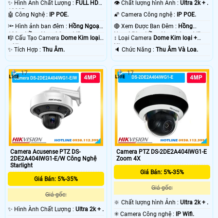
✨ Hình Ành Chất Lượng :
FULL HD
👁 Chất lượng hình Ảnh :
Ultra 2k + .
1080P .
🤖️ Công Nghệ :
IP POE.
🌠 Camera Công nghệ :
IP POE.
🔦 Hình ảnh ban đêm :
Hồng Ngoại
🔴 Xem Được Ban Đêm :
Hồng
100m Hồng Ngoại Smart IR.
Ngoại 50m Hồng Ngoại Smart IR.
🎼️ Cấu Tạo Camera
Dome Kim loại
↕️ Loại Camera
Dome Kim loại +
+ Nhựa.
Nhựa.
️✨ Tích Hợp :
Thu Âm.
️🔈 Chức Năng :
Thu Âm Và Loa.
17
17
Camera Acusense PTZ DS-
Camera PTZ DS-2DE2A404IWG1-E
2DE2A404IWG1-E/W Công Nghệ
Zoom 4X
Starlight
Giá Bán: 5%-35%
Giá Bán: 5%-35%
Giá gốc:
Giá gốc:
🔆 Chất lượng hình Ảnh :
Ultra 2k + .
✨ Hình Ành Chất Lượng :
Ultra 2k + .
✳️ Camera Công nghệ :
IP Wifi.