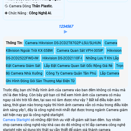
40m Có Màu Ban Ðêm.
💦 Camera Dòng
Thân Plastic.
️✤ Chức Năng :
Công Nghệ AI.
1
2
3
4
5
6
7
⫸
Thông Tin:
Camera Hikvision DS-2CD2T87G2P-LSU/SLHUN
Camera
KBvision Ngoài Trời KX-S5BW
Camera Quan Sát VPH-305IP
Hikvision
DS-2CD2522FWD-IW
Hikvision DS-2CD2110F-I
Những Lưu Ý Khi Lắp
Đặt Camera Giám Sát
Lắp Đặt Camera Quan Sát Gốc Rộng Giá Rẻ
Trọn
Bộ Camera Nhà Xưởng
Công Ty Camera Quận Tân Phú
Lắp Camera
Ghi Hình Đóng Gói Sàn Thương Mại Điện Tử
Trước đây, bạn chỉ thấy hình ảnh của camera vào ban đêm không có màu mà
chỉ là đen trắng. Còn bây giờ bạn có thể xem hình ảnh của camera có màu
ngay cả khi trời tối đen, tại sao nó làm được như vậy ? Bất kể điều kiện ánh
sáng, thời gian nào trong ngày thì hình ảnh camera vẫn có màu trong điều kiện
ánh sáng yêy1, đây là công nghệ mới nhất đạt được trong ngành Camera giám
sát hiện nay gọi là công nghệ starlight.
Camera Starlight
có những đặt tính ưu việt về giám sát ban đêm. tuy nhiên
chip camera công nghệ này khá cao do đó những vị trí lắp camera công nghệ
staright nên sử dụng khi thật sự cần thiết để giám giá thành camera