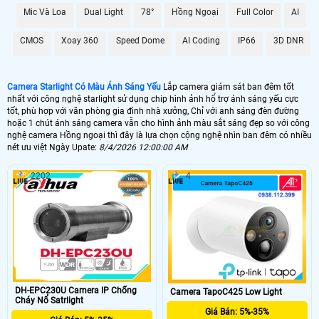
, kho hàng, nhà xưởng.
Mic Và Loa
Dual Light
78°
Hồng Ngoại
Full Color
AI
🌛 Camera Starlight kbvision
CMOS
Xoay 360
Speed Dome
AI Coding
IP66
3D DNR
1.500.000 VNĐ
kx-s2001c4
🌙 Lắp Camera Starlight Dahua
Camera Starlight Có Màu Ánh Sáng Yếu
Lắp camera giám sát ban đêm tốt
nhất với công nghệ starlight sử dụng chip hình ảnh hổ trợ ánh sáng yếu cực
2.10.000 VNĐ
HFW2230SP-S-S2
tốt, phù hợp với văn phòng gia đình nhà xưởng, Chỉ với anh sáng đèn đường
hoặc 1 chút ánh sáng camera vẫn cho hình ảnh màu sắt sáng đẹp so với công
💥 Lắp Camera Starlight Hikvision
nghệ camera Hồng ngoại thì đây là lựa chọn cộng nghệ nhìn ban đêm có nhiều
nét ưu việt Ngày Upate:
8/4/2026 12:00:00 AM
1.400,000 VNĐ
DS-2CE71D8T-PIRL
2202
4
💙 Lắp Camera Wifi Starlight
1.700.000 VNĐ
Ebitcam EBO2
🥈 Lắp Camera Starlight Trọn Bộ
1.700.000 VNĐ
Camera Dahua
DH-EPC230U Camera IP Chống
Camera TapoC425 Low Light
Cháy Nổ Satrlight
🗺
Giá Bán: 5%-35%