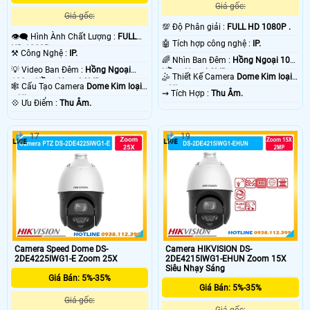
Giá gốc:
Giá gốc:
💯 Độ Phân giải :
FULL HD 1080P .
👁️‍🗨 Hình Ành Chất Lượng :
FULL
🤖️ Tích hợp công nghệ :
IP.
HD 1080P .
⚒ Công Nghệ :
IP.
🌈 Nhìn Ban Đêm :
Hồng Ngoại 10m
💡 Video Ban Đêm :
Hồng Ngoại
Hồng Ngoại SMD.
🤹 Thiết Kế Camera
Dome Kim loại
100m Hồng Ngoại SMD.
🕸️ Cấu Tạo Camera
Dome Kim loại
+ Nhựa.
️⇝ Tích Hợp :
Thu Âm.
+ Nhựa.
️💠 Ưu Điểm :
Thu Âm.
17
19
Camera Speed Dome DS-
Camera HIKVISION DS-
2DE4225IWG1-E Zoom 25X
2DE4215IWG1-EHUN Zoom 15X
Siêu Nhạy Sáng
Giá Bán: 5%-35%
Giá Bán: 5%-35%
Giá gốc:
Giá gốc: