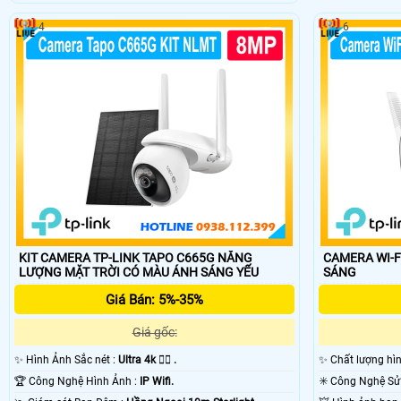
4
6
KIT CAMERA TP-LINK TAPO C665G NĂNG
CAMERA WI-FI TP
LƯỢNG MẶT TRỜI CÓ MÀU ÁNH SÁNG YẾU
SÁNG
Giá Bán: 5%-35%
Giá gốc:
✨ Hình Ảnh Sắc nét :
Ultra 4k 👍🏾 .
✨ Chất lượng hì
🏆 Công Nghệ Hình Ảnh :
IP Wifi.