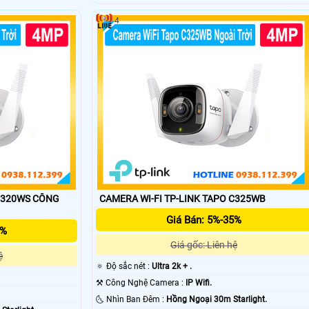
4
0WS CÔNG
CAMERA WI-FI TP-LINK TAPO C325WB
Giá Bán: 5%-35%
5%
Giá gốc: Liên hệ
ệ
🔅 Độ sắc nét :
Ultra 2k + .
⚒ Công Nghệ Camera :
IP Wifi.
🌜 Nhìn Ban Đêm :
Hồng Ngoại 30m Starlight.