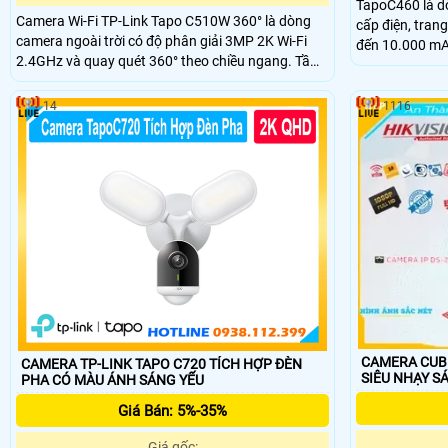
TapoC460 là d
Camera Wi-Fi TP-Link Tapo C510W 360° là dòng
cấp điện, trang
camera ngoài trời có độ phân giải 3MP 2K Wi-Fi
đến 10.000 mAh
2.4GHz và quay quét 360° theo chiều ngang. Tầm
dài, có thể zo
nhìn ban đêm màu lên đến 30m, công nghệ AI
thẻ nhớ dung l
thông minh phát hiện chuyển động và báo động
14
1116
âm thanh ánh sáng. Đàm thoại hai chiều và điều
khiển từ xa qua ứng dụng Tapo.
CAMERA CUBE
CAMERA TP-LINK TAPO C720 TÍCH HỢP ĐÈN
SIÊU NHẠY S
PHA CÓ MÀU ÁNH SÁNG YẾU
Giá Bán: 5%-35%
Giá gốc: