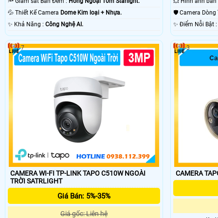
🔦 Giám sát Ban Đêm :
Hồng Ngoại 10m Starlight.
💦 Thiết Kế Camera
Dome Kim loại + Nhựa.
🛡 Camera Dòng
️✨ Khả Năng :
Công Nghệ AI.
️✨ Điểm Nỗi Bật
7
3
CAMERA WI-FI TP-LINK TAPO C510W NGOÀI
TRỜI SATRLIGHT
Giá Bán: 5%-35%
Giá gốc: Liên hệ