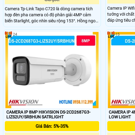
Camera IP Wifi
Camera Tp-Link Tapo C720 là dòng camera tích
tưởng với chất
hợp đèn pha camera có độ phân giải 4MP cảm
đáp ứng tiêu chuẩn chấ
biến Starlight, góc nhìn siêu rộng 153°. Hồng ngoại
được ban đêm t
tầm xa ban đêm 30m và Full-Color Night Vision.
này sử dụng cô
Tích hợp 2 đèn Floodlight 2800 Lumen, công nghệ
24
15
giảm chất lượng truyền
nhận diện AI thông minh phát hiện chuyển động,
chống ngược sá
còi báo động 93dB và đàm thoại hai chiều.
CAMERA IP 8MP HIKVISION DS-2CD2687G3-
CAMERA IP 4
LIZS2UY/SRBHUN SATRLIGHT
LOW LIGHT
Giá Bán: 5%-35%