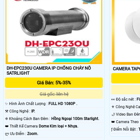
DH-EPC230U CAMERA IP CHỐNG CHÁY NỔ
SATRLIGHT
Giá Bán: 5%-35%
Giá gốc: liên hệ
️👀 Độ sắc nét :
F
✨ Hình Ành Chất Lượng :
FULL HD 1080P .
⚒ Công Nghệ :
IP.
❈ Khoảng Cách Ban Đêm :
Hồng Ngoại 100m Starlight.
👑 Camera The
👑 Thiết Kế Camera
Dome Kim loại + Nhựa.
️ƒ Điểm Nỗi Bật :
️ლ Ưu Điểm :
Zoom.