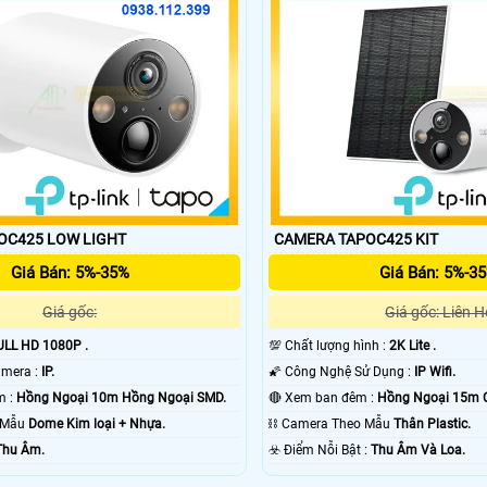
CAMERA TAPOC425 LOW LIGHT
CAMERA TAPOC425 KIT
Giá Bán: 5%-35%
Giá Bán: 5%-3
Giá gốc:
Giá gốc: Liên H
ULL HD 1080P .
💯 Chất lượng hình :
2K Lite .
⚜️ Công Nghệ Camera :
IP.
🌠 Công Nghệ Sử Dụng :
IP Wifi.
🌙 Video Ban Đêm :
Hồng Ngoại 10m Hồng Ngoại SMD.
🔴 Xem ban đêm :
Hồng Ngoại 15m 
o Mẫu
Dome Kim loại + Nhựa.
⛓ Camera Theo Mẫu
Thân Plastic.
Thu Âm.
️☣️ Điểm Nỗi Bật :
Thu Âm Và Loa.