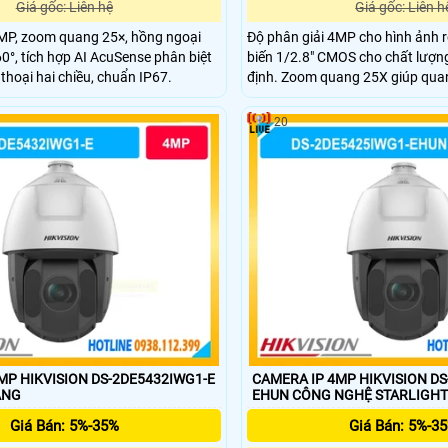
Giá gốc: Liên hệ
Giá gốc: Liên h
P, zoom quang 25×, hồng ngoại
Độ phân giải 4MP cho hình ảnh rõ
0°, tích hợp AI AcuSense phân biệt
biến 1/2.8" CMOS cho chất lượn
thoại hai chiều, chuẩn IP67.
định. Zoom quang 25X giúp quan 
xa. Hồng ngoại 100m hỗ trợ qu
hiệu quả. PTZ xoay 360° giúp qu
20
không góc chết.
MP HIKVISION DS-2DE5432IWG1-E
CAMERA IP 4MP HIKVISION D
ÁNG
EHUN CÔNG NGHỆ STARLIGH
Giá Bán: 5%-35%
Giá Bán: 5%-3