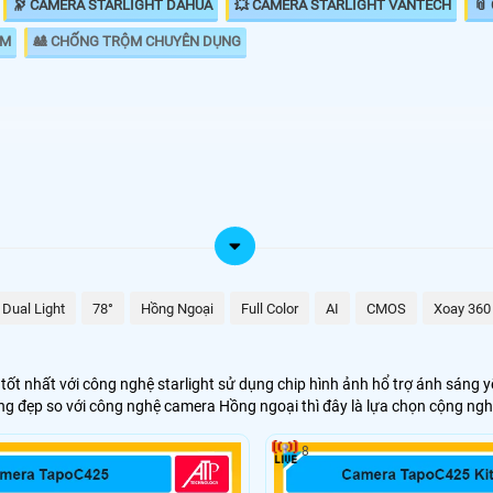
🔭 CAMERA STARLIGHT DAHUA
💥 CAMERA STARLIGHT VANTECH
📎
ỘM
🎎 CHỐNG TRỘM CHUYÊN DỤNG
 năng giám
🌛 Camera Starlight kbvision
 Khác với
🌙 Lắp Camera Starlight Dahua
 đen thì
hư ban ngày
💥 Lắp Camera Starlight Hikvision
starlight
Dual Light
78°
Hồng Ngoại
Full Color
AI
CMOS
Xoay 360
o hàng, nhà
💙 Lắp Camera Wifi Starlight
t nhất với công nghệ starlight sử dụng chip hình ảnh hổ trợ ánh sáng yế
🥈 Lắp Camera Starlight Trọn Bộ
 đẹp so với công nghệ camera Hồng ngoại thì đây là lựa chọn cộng nghệ
ói đây là giải pháp lắp camera phù hợp cho gia đình văn phòng, với tiêu c
8
 giải pháp giám sát hoàn hảo hơn. 😱