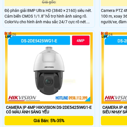
Giá gốc:
Độ phân giải 8MP Ultra HD (3840 × 2160) siêu nét.
Camera PTZ 4M
Cảm biến CMOS 1/1.8" hỗ trợ hình ảnh sáng rõ.
100 m, xoay 36
ColorVu cho hình ảnh màu sắc 24/7 cực rõ nét.
người/xe, đàm 
Smart Hybrid Light hỗ trợ đèn kép tầm xa 60m.
26
24
CAMERA IP 4MP HIKVISION DS-2DE5425IWG1-E
CAMERA IP 4
CÓ MÀU ÁNH SÁNG YẾU
SIÊU NHẠY S
Giá Bán: 5%-35%