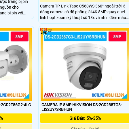
ợc trang bị pin
Camera TP-Link Tapo C560WS 360° ngoài trời là
p nguồn cho
dòng camera có độ phân giải 4K 8MP quay quét
ng bị pin với
linh hoạt zoom kỹ thuật số 18x và nhìn đêm màu
trang bị 2 ống
Starlight. Công nghệ AI phát hiện người, thú cưng,
micro và loa cũng
phương tiện và còi báo động 99dB. Hỗ trợ Wi-Fi
23
2.4GHz/5GHz, chuẩn IP66 kháng nước và bụi
-2CD2T86G2-4I C
CAMERA IP 8MP HIKVISION DS-2CD2387G3-
LIS2UY/SRBHUN
5%
Giá Bán: 5%-35%
ệ
Giá gốc: Liên hệ