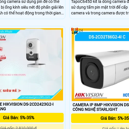
òng camera sử dụng pin để có thể
TapoC645D kit là dòng camera đư
 bị ống kính siêu nét độ phấn giải lên
sử dụng tấm pin mặt trời để cấ
 có thể hoạt động trong thời gian
camera và trong camera được tra
om lên đến 18X, có trang bị khe cắm
dung lượng lên đến 10.000 mAh, 
ượng tối đa lên đến 512Gb.
kính, nhìn có màu vào ban đêm, 
được trang bị.
24
 HIKVISION DS-2CD2423G2-I
CAMERA IP 8MP HIKVISION DS
ÁNG
CÔNG NGHỆ STARLIGHT
Giá Bán: 5%-35%
Giá Bán: 5%-3
Giá gốc: 2,810,000 ₫
Giá gốc: Liên h