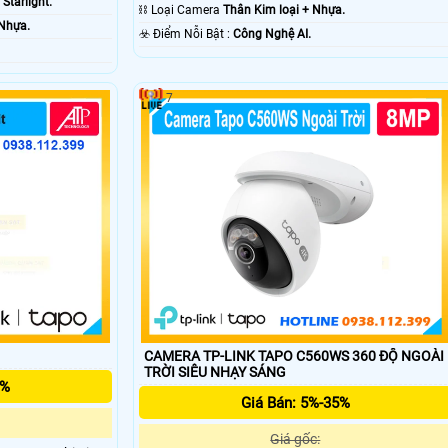
tarlight.
⛓ Loại Camera
Thân Kim loại + Nhựa.
 Nhựa.
️☣️ Điểm Nỗi Bật :
Công Nghệ AI.
7
CAMERA TP-LINK TAPO C560WS 360 ĐỘ NGOÀI
TRỜI SIÊU NHẠY SÁNG
5%
Giá Bán: 5%-35%
Giá gốc: