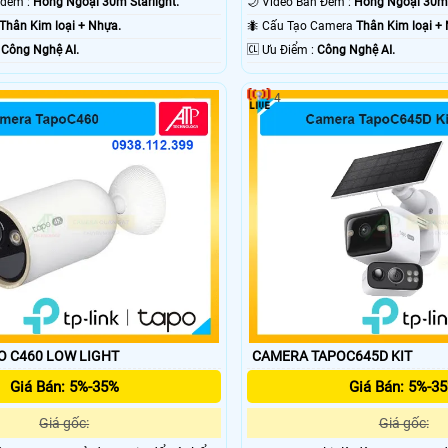
💥 Hình ảnh ban đêm :
Hồng Ngoại 30m Starlight.
🌙 Video Ban Đêm :
Hồng Ngoại 30m S
Thân Kim loại + Nhựa.
🐜 Cấu Tạo Camera
Thân Kim loại +
 :
Công Nghệ AI.
️🆑 Ưu Điểm :
Công Nghệ AI.
4
CAMERA TAPO C460 LOW LIGHT
CAMERA TAPOC645D KIT
Giá Bán: 5%-35%
Giá Bán: 5%-3
Giá gốc:
Giá gốc: