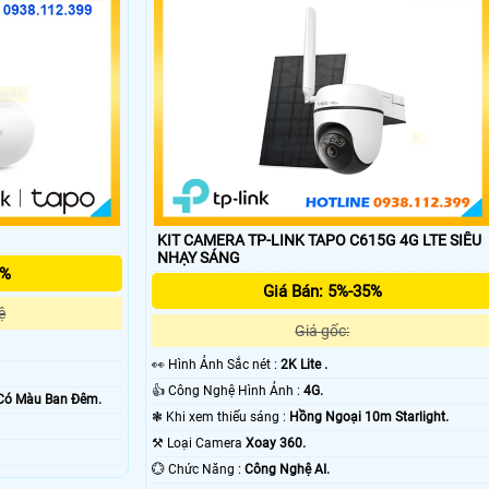
KIT CAMERA TP-LINK TAPO C615G 4G LTE SIÊU
'
NHẠY SÁNG
5%
Giá Bán: 5%-35%
ệ
Giá gốc:
️👀 Hình Ảnh Sắc nét :
2K Lite .
👍 Công Nghệ Hình Ảnh :
4G.
Có Màu Ban Ðêm.
❃ Khi xem thiếu sáng :
Hồng Ngoại 10m Starlight.
⚒ Loại Camera
Xoay 360.
️💮 Chức Năng :
Công Nghệ AI.