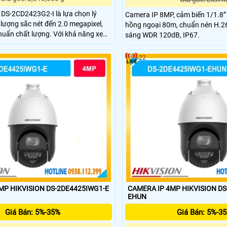
 DS-2CD2423G2-I là lựa chọn lý
Camera IP 8MP, cảm biến 1/1.8”
 lượng sắc nét đến 2.0 megapixel,
hồng ngoại 80m, chuẩn nén H.2
t lượng. Với khả năng xem
sáng WDR 120dB, IP67.
hông qua hồng ngoại 10m, thiết bị
ng nghệ IP Wifi tiên tiến, không
22
 dẫn. DWDR 120db giúp
ng, mang lại hình ảnh rõ nét
MP HIKVISION DS-2DE4425IWG1-E
CAMERA IP 4MP HIKVISION D
EHUN
Giá Bán: 5%-35%
Giá Bán: 5%-3