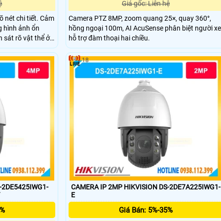
ệ
Giá gốc: Liên hệ
 nét chi tiết. Cảm
Camera PTZ 8MP, zoom quang 25×, quay 360°,
g hình ảnh ổn
hồng ngoại 100m, AI AcuSense phân biệt người xe
sát rõ vật thể ở
hỗ trợ đàm thoại hai chiều.
an sát ban đêm
an sát toàn cảnh
18
S-2DE5425IWG1-
CAMERA IP 2MP HIKVISION DS-2DE7A225IWG1-
T
E
5%
Giá Bán: 5%-35%