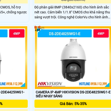
 CMOS, hỗ trợ
Độ phân giải 8MP (3840x2160) cho hình ảnh sắc
65+, chống ngược
nét cao. Cảm biến 1/1.8" CMOS cho khả năng thu
sáng vượt trội. Công nghệ ColorVu cho hình ảnh
màu 24/7 rõ nét. Tầm chiếu sáng hỗ trợ quan sát
xa tối đa khoảng 30m.
21
S-2DE4425IWG1-
CAMERA IP 4MP HIKVISION DS-2DE4825IWG1-E
SIÊU NHẠY SÁNG
5%
Giá Bán: 5%-35%