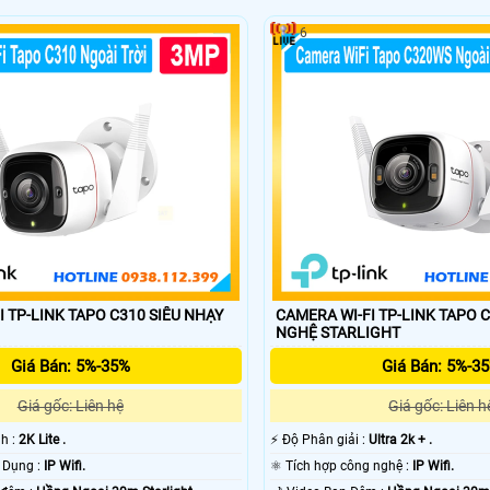
6
-LINK TAPO C310 SIÊU NHẠY
CAMERA WI-FI TP-LINK TAPO C32
NGHỆ STARLIGHT
Giá Bán: 5%-35%
Giá Bán: 5%-3
Giá gốc: Liên hệ
Giá gốc: Liên h
nh :
2K Lite .
️⚡ Độ Phân giải :
Ultra 2k + .
✳️ Công Nghệ Sử Dụng :
IP Wifi.
⚛️ Tích hợp công nghệ :
IP Wifi.