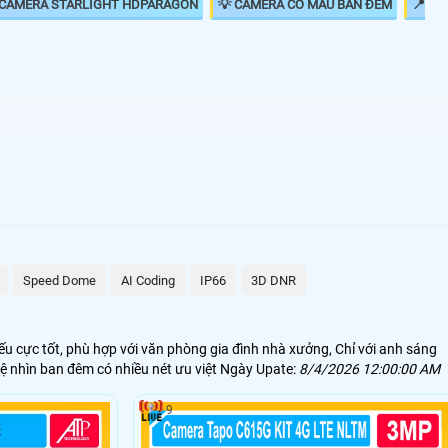
 CAMERA STARLIGHT HDPARAGON
💡 CAMERA CÓ MÀU BAN ĐÊM
📍
🗺
1.500.000 VNĐ
kx-s2001c4
2.10.000 VNĐ
HFW2230SP-S-S2
1.400,000 VNĐ
DS-2CE71D8T-PIRL
Speed Dome
AI Coding
IP66
3D DNR
1.700.000 VNĐ
Ebitcam EBO2
u cực tốt, phù hợp với văn phòng gia đình nhà xưởng, Chỉ với anh sáng
1.700.000 VNĐ
Camera Dahua
 nhìn ban đêm có nhiều nét ưu việt Ngày Upate:
8/4/2026 12:00:00 AM
hí giám sát ban đêm hiệu quả hình ảnh rõ nét. Ngoài ra camera starlight
9