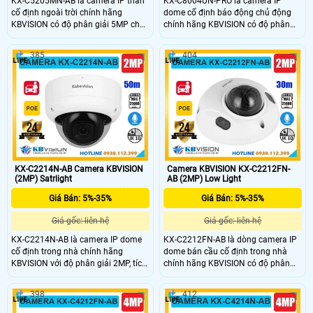
KX-C5205MN-AB là camera IP thân
KX-C8004UN-PRO là camera IP
cố định ngoài trời chính hãng
dome cố định báo động chủ động
KBVISION có độ phân giải 5MP cho
chính hãng KBVISION có độ phân
hình ảnh sắc nét và hồng ngoại ban
giải 8MP sắc nét cùng khả năng
đêm lên đến 60m. Camera hỗ trợ
quan sát ban đêm Full Color với
385
404
khe cắm thẻ nhớ 256GB công nghệ
tầm hồng ngoại lên đến 30m.
phân biệt người và xe thông minh,
Camera hỗ trợ đàm thoại 2 chiều,
tích hợp POE giúp dễ dàng lắp đặt.
khe cắm thẻ nhớ lên đến 512GB,
Với vỏ kim loại bền chắc đạt chuẩn
chuẩn chống nước IP67 và tích hợp
chống nước IP67, đây là lựa chọn
POE tiện lợi. Đây là giải pháp an
camera ngoài trời giá rẻ giám sát an
ninh chất lượng cao với mức giá rẻ,
ninh hiệu quả.
phù hợp cho gia đình và cửa hàng.
KX-C2214N-AB Camera KBVISION
Camera KBVISION KX-C2212FN-
(2MP) Satrlight
AB (2MP) Low Light
Giá Bán: 5%-35%
Giá Bán: 5%-35%
Giá gốc: liên hệ
Giá gốc: liên hệ
KX-C2214N-AB là camera IP dome
KX-C2212FN-AB là dòng camera IP
cố định trong nhà chính hãng
dome bán cầu cố định trong nhà
KBVISION với độ phân giải 2MP, tích
chính hãng KBVISION có độ phân
hợp hồng ngoại tầm nhìn xa ban
giải 2MP cho hình ảnh rõ nét.
đêm lên đến 50m. Camera hỗ trợ
Camera tích hợp hồng ngoại 30m,
398
412
mic ghi âm, khe cắm thẻ nhớ tối đa
mic ghi âm, khe cắm thẻ nhớ 256GB,
256GB, tính năng phân biệt người và
hỗ trợ phân biệt người và xe công