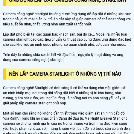
ỨNG DỤNG LẮP ĐẶT CAMERA CÔNG NGHỆ STARLIGHT
Camera công nghệ starlight thường được ứng dụng để lắp đặt ở những khu vực
trong nhà, dưới mái hiên. Vị trí lắp đặt này sẽ giúp camera có thể hoạt động với
hiệu suất ổn định, chất lượng hình ảnh xuất ra tốt nhất.
Lắp đặt phổ biến tại các quán bar, khách sạn, bãi đỗ xe,... Ngoài ra, nhiều loại
camera starlight cao cấp, tiêu chuẩn kỹ thuật cao cũng được ứng dụng đặc biệt
cho các khu vực an ninh quốc phòng, cơ quan chính phủ, cơ quan nhà nước.
Trên đây là những chia sẻ chi tiết về đặc điểm, nguyên lý hoạt động và ứng
dụng của camera công nghệ starlight.
NÊN LẮP CAMERA STARLIGHT Ở NHỮNG VỊ TRÍ NÀO
Camera công nghệ Starlight có ánh sáng ít có thể sử dụng cho việc giám sát
an ninh khắp mọi nơi trong đời sống đặt biệt ở những vị trí kho hàng, nhà
xưởng, giám sát vườn, khu nghĩ dưỡng là những nơi có ánh sáng yếu đây là
giải pháp lắp camera starlight phù hợp.
Một số bạn cho rằng nó không cần thiết trong việc giám sát an ninh cấp độ
“gia đình”, Trong khi nó chắc chắn đáng để đầu tư. Và Night Breaker Starlight
camera sẽ chứng minh giá trị của nó trong những vụ trộm mà điều kiện sáng
yếu, hoặc phạm vi ở xa. với những khuôn viên ban đêm ở trước sân có ánh đèn,
ở phòng khách và cầu thang đều có ánh đèn nghĩa là có ánh sáng yếu thì đây