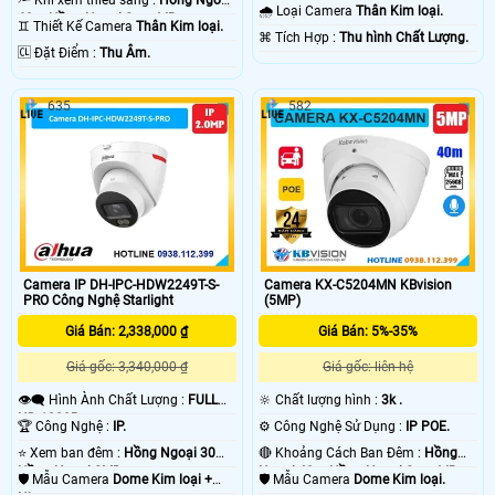
60m Hồng Ngoại Smart IR.
🌧️ Loại Camera
Thân Kim loại.
60m Hồng Ngoại Smart IR.
♊ Thiết Kế Camera
Thân Kim loại.
️⌘ Tích Hợp :
Thu hình Chất Lượng.
️🆑 Đặt Điểm :
Thu Âm.
635
582
Camera IP DH-IPC-HDW2249T-S-
Camera KX-C5204MN KBvision
PRO Công Nghệ Starlight
(5MP)
Giá Bán: 2,338,000 ₫
Giá Bán: 5%-35%
Giá gốc: 3,340,000 ₫
Giá gốc: liên hệ
👁️‍🗨 Hình Ành Chất Lượng :
FULL
🔆 Chất lượng hình :
3k .
HD 1080P .
🏆 Công Nghệ :
IP.
⚙ Công Nghệ Sử Dụng :
IP POE.
⭐ Xem ban đêm :
Hồng Ngoại 30m
🔴 Khoảng Cách Ban Đêm :
Hồng
Hồng Ngoại SMD.
Ngoại 40m Hồng Ngoại Smart IR.
🛡 Mẫu Camera
Dome Kim loại +
🛡 Mẫu Camera
Dome Kim loại.