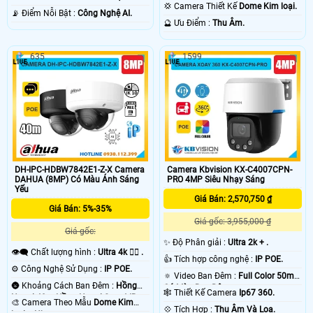
40m ONVIF.
💢 Camera Thiết Kế
Dome Kim loại.
️📡 Điểm Nỗi Bật :
Công Nghệ AI.
️🔮 Ưu Điểm :
Thu Âm.
635
1599
DH-IPC-HDBW7842E1-Z-X Camera
Camera Kbvision KX-C4007CPN-
DAHUA (8MP) Có Màu Ánh Sáng
PRO 4MP Siêu Nhạy Sáng
Yếu
Giá Bán: 2,570,750 ₫
Giá Bán: 5%-35%
Giá gốc: 3,955,000 ₫
Giá gốc:
✨ Độ Phân giải :
Ultra 2k + .
👁️‍🗨 Chất lượng hình :
Ultra 4k 👍🏾 .
👍 Tích hợp công nghệ :
IP POE.
⚙ Công Nghệ Sử Dụng :
IP POE.
🔅 Video Ban Đêm :
Full Color 50m
🌚 Khoảng Cách Ban Đêm :
Hồng
Có Màu Ban Ðêm.
🕸️ Thiết Kế Camera
Ip67 360.
Ngoại 40m Hồng Ngoại Smart IR.
🎨 Camera Theo Mẫu
Dome Kim
️💠 Tích Hợp :
Thu Âm Và Loa.