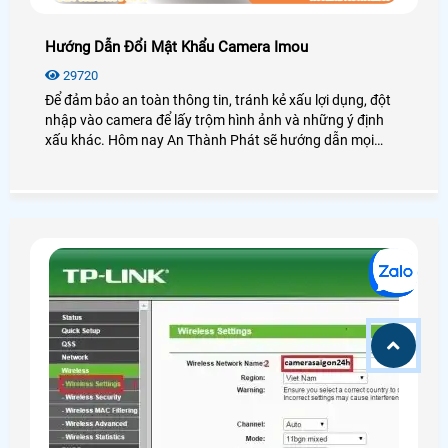
Hướng Dẫn Đổi Mật Khẩu Camera Imou
29720
Để đảm bảo an toàn thông tin, tránh kẻ xấu lợi dụng, đột
nhập vào camera để lấy trộm hình ảnh và những ý định
xấu khác. Hôm nay An Thành Phát sẽ hướng dẫn mọi
người cách đổi mật khẩu cho camera IMOU trên ứng dụng
điện thoại và máy tính một cách nhanh chóng và đơn giản
nhất nhé.