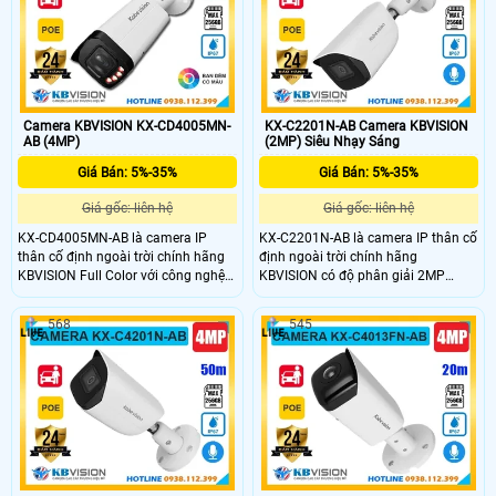
vỏ kim loại chắc chắn, camera KX-
chắc chắn, chuẩn chống nước IP67,
C8204MN là lựa chọn giá rẻ, chất
tích hợp POE và giá thành cực kỳ
lượng cao cho giải pháp giám sát
hợp lý đây là lựa chọn tối ưu cho
an ninh.
giám sát an ninh.
Camera KBVISION KX-CD4005MN-
KX-C2201N-AB Camera KBVISION
AB (4MP)
(2MP) Siêu Nhạy Sáng
Giá Bán: 5%-35%
Giá Bán: 5%-35%
Giá gốc: liên hệ
Giá gốc: liên hệ
KX-CD4005MN-AB là camera IP
KX-C2201N-AB là camera IP thân cố
thân cố định ngoài trời chính hãng
định ngoài trời chính hãng
KBVISION Full Color với công nghệ
KBVISION có độ phân giải 2MP
ánh sáng kép thông minh. Camera
cùng tầm nhìn hồng ngoại lên đến
có độ phân giải 4MP hỗ trợ hồng
50m. Camera hỗ trợ khe cắm thẻ
568
545
ngoại ban đêm lên đến 60m, tích
nhớ tối đa 256GB, tích hợp micro ghi
hợp khe cắm thẻ nhớ tối đa 256GB
âm và tính năng phân biệt người và
và khả năng phân biệt người và xe
xe thông minh. Với thiết kế vỏ kim
chính xác. Với vỏ kim loại chắc chắn
loại chuẩn IP67 chống nước, hỗ trợ
chuẩn IP67, hỗ trợ POE, KX-
POE, camera giá rẻ phù hợp cho
CD4005MN-AB là lựa chọn camera
nhiều nhu cầu giám sát an ninh
giá rẻ, bền bỉ và hiệu quả.
hiệu quả.