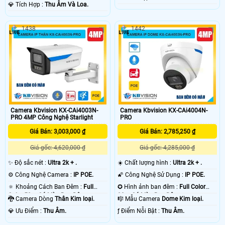
loại + Nhựa.
️💎 Tích Hợp :
Thu Âm Và Loa.
1438
1442
Camera Kbvision KX-CAi4003N-
Camera Kbvision KX-CAi4004N-
PRO 4MP Công Nghệ Starlight
PRO
Giá Bán: 3,003,000 ₫
Giá Bán: 2,785,250 ₫
Giá gốc: 4,620,000 ₫
Giá gốc: 4,285,000 ₫
✨ Độ sắc nét :
Ultra 2k + .
☀️ Chất lượng hình :
Ultra 2k + .
⚙ Công Nghệ Camera :
IP POE.
🌠 Công Nghệ Sử Dụng :
IP POE.
🔅 Khoảng Cách Ban Đêm :
Full
✪ Hình ảnh ban đêm :
Full Color
Color 50m Có Màu Ban Ðêm.
30m Có Màu Ban Ðêm.
🐉️ Camera Dòng
Thân Kim loại.
🎼️ Mẫu Camera
Dome Kim loại.
️💎 Ưu Điểm :
Thu Âm.
️ƒ Điểm Nỗi Bật :
Thu Âm.