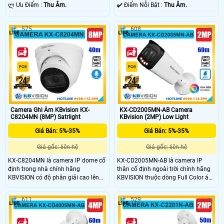
Nhựa.
️ლ Ưu Điểm :
Thu Âm.
️✔️ Điểm Nỗi Bật :
Thu Âm.
575
608
Camera Ghi Âm KBvision KX-
KX-CD2005MN-AB Camera
C8204MN (8MP) Satrlight
KBvision (2MP) Low Light
Giá Bán: 5%-35%
Giá Bán: 5%-35%
Giá gốc: liên hệ
Giá gốc: liên hệ
KX-C8204MN là camera IP dome cố
KX-CD2005MN-AB là camera IP
định trong nhà chính hãng
thân cố định ngoài trời chính hãng
KBVISION có độ phân giải cao lên
KBVISION thuộc dòng Full Color ánh
đến 8MP cho hình ảnh sắc nét.
sáng kép thông minh. Camera có độ
Camera tích hợp hồng ngoại 40m,
phân giải 2MP, tầm nhìn hồng ngoại
611
529
mic ghi âm, khe cắm thẻ nhớ lên
lên đến 60m, hỗ trợ khe cắm thẻ nhớ
đến 256GB và công nghệ phân biệt
lên đến 256GB, phân biệt được
người, xe thông minh. Hỗ trợ POE,
người và xe. Với thiết kế vỏ kim loại