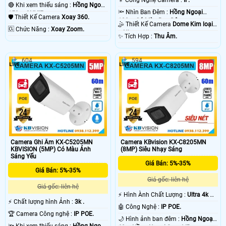
🔴 Khi xem thiếu sáng :
Hồng Ngoại
🔦 Nhìn Ban Đêm :
Hồng Ngoại
150m ONVIF.
🛡 Thiết Kế Camera
Xoay 360.
100m Có Màu Ban Ðêm.
🤹 Thiết Kế Camera
Dome Kim loại
️🆑 Chức Năng :
Xoay Zoom.
+ Nhựa.
️✨ Tích Hợp :
Thu Âm.
604
594
Camera Ghi Âm KX-C5205MN
Camera KBvision KX-C8205MN
KBVISION (5MP) Có Màu Ánh
(8MP) Siêu Nhạy Sáng
Sáng Yếu
Giá Bán: 5%-35%
Giá Bán: 5%-35%
Giá gốc: liên hệ
Giá gốc: liên hệ
️⚡ Hình Ành Chất Lượng :
Ultra 4k 👍🏾
️⚡ Chất lượng hình Ảnh :
3k .
.
🤖️ Công Nghệ :
IP POE.
🏆 Camera Công nghệ :
IP POE.
🌙 Hình ảnh ban đêm :
Hồng Ngoại
🔦 Khi xem thiếu sáng :
Hồng Ngoại