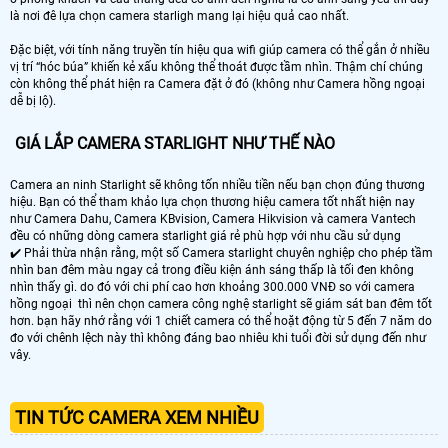
là nơi đê lựa chọn camera starligh mang lại hiệu quả cao nhất.
Đặc biệt, với tính năng truyền tín hiệu qua wifi giúp camera có thể gắn ở nhiều
vị trí “hóc búa” khiến kẻ xấu không thể thoát được tầm nhìn. Thậm chí chúng
còn không thể phát hiện ra Camera đặt ở đó (không như Camera hồng ngoại
dễ bị lộ).
GIÁ LẮP CAMERA STARLIGHT NHƯ THẾ NÀO
Camera an ninh Starlight sẽ không tốn nhiều tiền nếu bạn chọn đúng thương
hiệu. Bạn có thể tham khảo lựa chọn thương hiệu camera tốt nhất hiện nay
như Camera Dahu, Camera KBvision, Camera Hikvision và camera Vantech
đều có những dòng camera starlight giá rẻ phù hợp với nhu cầu sử dụng
✔️ Phải thừa nhận rằng, một số Camera starlight chuyên nghiệp cho phép tầm
nhìn ban đêm màu ngay cả trong điều kiện ánh sáng thấp là tối đen không
nhìn thấy gì. do đó với chi phí cao hơn khoảng 300.000 VNĐ so với camera
hồng ngoại thì nên chọn camera công nghệ starlight sẽ giám sát ban đêm tốt
hơn. bạn hãy nhớ rằng với 1 chiết camera có thể hoặt động từ 5 đến 7 năm do
đo với chênh lệch này thì không đáng bao nhiêu khi tuổi đời sử dụng đến như
vây.
TIN TỨC CAMERA XEM NHIỀU