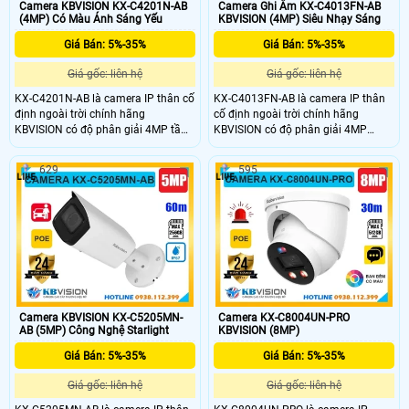
Camera KBVISION KX-C4201N-AB
Camera Ghi Âm KX-C4013FN-AB
(4MP) Có Màu Ánh Sáng Yếu
KBVISION (4MP) Siêu Nhạy Sáng
Giá Bán: 5%-35%
Giá Bán: 5%-35%
Giá gốc: liên hệ
Giá gốc: liên hệ
KX-C4201N-AB là camera IP thân cố
KX-C4013FN-AB là camera IP thân
định ngoài trời chính hãng
cố định ngoài trời chính hãng
KBVISION có độ phân giải 4MP tầm
KBVISION có độ phân giải 4MP
nhìn hồng ngoại lên đến 50m.
cùng tầm hồng ngoại ban đêm lên
Camera hỗ trợ khe cắm thẻ nhớ tối
đến 20m. Camera tích hợp khe cắm
629
595
đa 256GB, tích hợp micro ghi âm và
thẻ nhớ lên đến 256GB, micro ghi
khả năng phân biệt người và xe
âm, công nghệ phân biệt người và
thông minh. Với thiết kế vỏ kim loại
xe, hỗ trợ POE tiện lợi. Với thiết kế vỏ
chuẩn IP67, hỗ trợ POE đây là lựa
kim loại chắc chắn, đạt chuẩn
chọn giá rẻ phù hợp cho mọi nhu
chống nước IP67 camera KX-
cầu giám sát an ninh hiệu quả
C4013FN-AB là lựa chọn giá rẻ đầy
ngoài trời và trong nhà.
đủ tính năng cho an ninh ngoài trời.
Camera KBVISION KX-C5205MN-
Camera KX-C8004UN-PRO
AB (5MP) Công Nghệ Starlight
KBVISION (8MP)
Giá Bán: 5%-35%
Giá Bán: 5%-35%
Giá gốc: liên hệ
Giá gốc: liên hệ