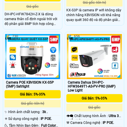
Giá gốc: liên hệ
Giá gốc:
KX-S3P là camera IP wifi không dây
DH-IPC-HFW7842H-Z-X là dòng
chính hãng KBVISION với khả năng
camera thân cố định ngoài trời với
quay quét 360 độ và độ phân giải
độ phân giải 8MP tích hợp công
3MP cho hình ảnh sắc nét, sống
nghệ hồng ngoại ban đêm lên đến
động. Camera tích hợp mic và loa
60m và khe cắm thẻ nhớ hỗ trợ tối
đàm thoại 2 chiều, hồng ngoại 30m
730
656
đa 1TB. Camera hỗ trợ đếm người,
full color, còi hú và đèn chớp báo
nhận diện khuôn mặt thông minh,
động hiệu quả. Hỗ trợ khe thẻ nhớ
chuẩn nén POE, đạt tiêu chuẩn
lên đến 256GB, kết nối POE tiện lợi,
chống nước IP67, phù hợp cho các
camera KX-S3P là lựa chọn giá rẻ,
khu vực giám sát ngoài trời kèm
chất lượng cao cho mọi không gian.
tính năng quản lý chỗ đỗ xe hiệu
quả cho các bãi giữ xe thông minh.
Camera POE KBVISION KX-S5P
Camera Dahua DH-IPC-
(5MP) Satrlight
HFW3649T1-AS-PV-PRO (6MP)
Low Light
Giá Bán: 5%-35%
Giá Bán: 5%-35%
Giá gốc: liên hệ
Giá gốc:
✨ Hình ảnh chất lượng :
3k .
👁️‍🗨 Chất lượng hình Ảnh :
Ultra 3k
✳️ Sử dụng công nghệ :
IP POE.
+ Sắc Nét .
⚒ Camera Công nghệ :
IP POE.
🌜 Tầm Nhìn Ban Đêm :
Full Color