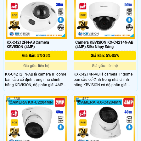
xe, chuẩn POE tiện lợi. Đây là lựa
nghệ Ai phát hiện thông minh, cấp
chọn lý tưởng với mức giá rẻ, phù
nguồn PoE và đạt chuẩn chống va
hợp lắp đặt giám sát trong nhà.
đập IK10. Đây là lựa chọn giá rẻ,
phù hợp cho các giải pháp giám sát
an ninh trong nhà .
KX-C4212FN-AB Camera
Camera KBVISION KX-C4214N-AB
KBVISION (4MP)
(4MP) Siêu Nhạy Sáng
Giá Bán: 5%-35%
Giá Bán: 5%-35%
Giá gốc: liên hệ
Giá gốc: liên hệ
KX-C4212FN-AB là camera IP dome
KX-C4214N-AB là camera IP dome
bán cầu cố định trong nhà chính
bán cầu cố định trong nhà chính
hãng KBVISION, độ phân giải 4MP
hãng KBVISION có độ phân giải
cho hình ảnh sắc nét. Camera tích
4MP cho hình ảnh sắc nét. Camera
hợp mic ghi âm, khe cắm thẻ nhớ
tích hợp hồng ngoại ban đêm 50m,
338
467
đến 256GB, công nghệ POE tiện lợi
mic ghi âm, khe cắm thẻ nhớ lên
cùng khả năng phân biệt người và
đến 256GB, hỗ trợ POE và công
xe thông minh. Với tầm hồng ngoại
nghệ phân biệt người và xe thông
30m, chuẩn chống va đập IK10 và
minh. Với chuẩn chống va đập IK10
mức giá rẻ, đây là lựa chọn lý tưởng
và mức giá rẻ, đây là lựa chọn lý
cho giám sát an ninh trong nhà.
tưởng cho nhu cầu giám sát an ninh
hiệu quả.