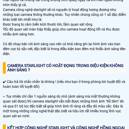
mặt người và những vật trong khung hình quay, ngay cả khi mắt người không
nhìn thấy gì cả.
Camera công nghệ starlight sẽ có nguyên lý hoạt động tương đương như
những loại camera thông thường khác. Tuy nhiên chúng cũng có 1 số đặc điểm
khác biệt lớn nhất như là:
Được trang bị cảm biến kích thước lớn, tầm quan sát rộng
Tốc độ quan sát màn trập thấp giúp cho camera hoạt động tốt và thu được
nhiều ánh sáng hơn.
Có độ nhạy bén với ánh sáng cao nên có khả năng ghi lại hình ảnh vào ban
đêm cực kỳ sắc nét, đặc biệt là trong điều kiện ban đêm mà thiếu ánh sáng đèn
điện.
CAMERA STARLIGHT CÓ HOẶT ĐỌNG TRONG ĐIỆU KIỆN KHÔNG
ÁNH SÁNG ?
✔️ Câu trả lời chắc chắn là không ! (nếu như bạn ở trong phòng kín tuyệt đối và
hoàn toàn tối tuyệt đối)
›› Tuy nhiên chỉ cần 1 nguồn sáng dù nhỏ (ánh sáng mà mắt thường không
quan sát được) thì camera starlight vẫn bắt được những hình ảnh “tối tăm” đó
và qua 01 bộ lọc đặc biệt sẽ giúp hình ảnh rõ ràng và đầy đủ màu sắc. Đây là
một trong những công nghệ thật đặc biệt và hữu ích rất nhiều trong lĩnh vực
quan sát an ninh.
KẾT HỢP CÔNG NGHỆ STARLIGHT VÀ CÔNG NGHỆ HỒNG NGOẠI