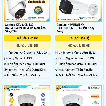
Camera KBVISION KX-
Camera KBVISION KX-
CAiF4004UN-TiF-A Có Màu Ánh
CAiF8003UN-TiF-A Siêu Nhạy
Sáng Yếu
Sáng
Giá Bán: Liên Hệ
Giá Bán: Liên Hệ
Giá gốc: LIÊN HỆ
Giá gốc: LIÊN HỆ
🔅 Hình Ành Chất Lượng :
Ultra 2k +
🦉 Chất lượng hình :
Ultra 4k 👍🏾 .
.
👍 Công Nghệ :
IP POE.
✳️ Công Nghệ Sử Dụng :
IP POE.
❈ Hình ảnh ban đêm :
Full Color
🔦 Hình ảnh ban đêm :
Full Color
30m Có Màu Ban Ðêm.
50m Có Màu Ban Ðêm.
🐉️ Camera Theo Mẫu
Dome Kim
💎 Mẫu Camera
Thân Plastic.
loại.
️☣️ Ưu Điểm :
Thu Âm Và Loa.
️🔔 Điểm Nỗi Bật :
Thu Âm Và Loa.
1408
1530