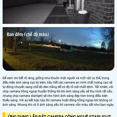
Để xem chi tiết rõ ràng, giống như khuôn mặt người và một vật cụ thể, trong
điều kiện ánh sáng cực kỳ kém, hầu hết các camera an ninh chất lượng cao sẽ
tự động chuyển sang chế độ đen trắng để có độ rõ nét nhất định. Tất nhiên, với
chịp camera hồng ngoại truyền thống thì khi ánh sáng yếu sẽ thu hình rất xấu .
nhưng chip camera starlight sẽ cho hình ảnh sáng đẹp hơn trong điều kiện
thiếu sáng. Với sự kết hợp này thì camera hoặt động hồng ngoại khi không có
ánh sáng. Nhưng khi có ít ánh sáng yếu thì camera vẫn màu sắt như ban ngày.