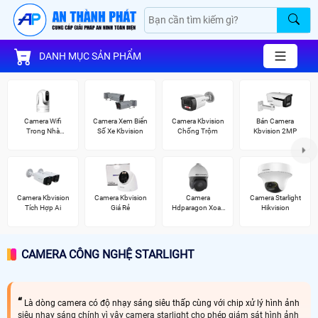
DANH MỤC SẢN PHẨM
Camera Wifi
Camera Xem Biển
Camera Kbvision
Bán Camera
Trong Nhà
Số Xe Kbvision
Chống Trộm
Kbvision 2MP
Kbvision
Camera Kbvision
Camera Kbvision
Camera
Camera Starlight
Tích Hợp Ai
Giá Rẻ
Hdparagon Xoay
Hikvision
360 Độ
CAMERA CÔNG NGHỆ STARLIGHT
Là dòng camera có độ nhạy sáng siêu thấp cùng với chip xử lý hình ảnh
siêu nhạy sáng chính vì vây camera starlight cho phép giám sát hình ảnh