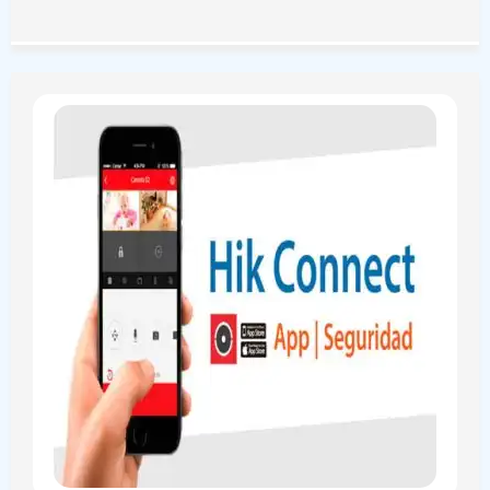
An Thành Phát xin đưa ra các giải pháp lắp camera nhà
máy sản xuất sẽ giải quyết được những vấn đề an ninh
mà bạn cần. Để đi tìm hiểu sâu hơn mời bạn xem qua bài
viết dưới đây nhé!