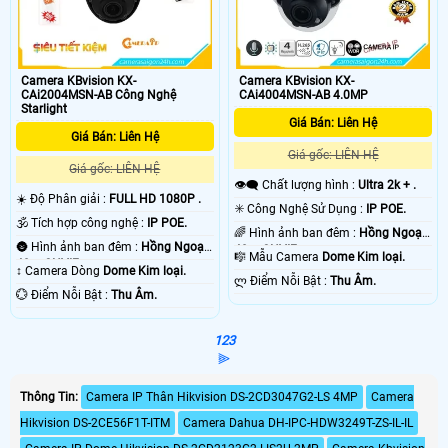
Camera KBvision KX-
Camera KBvision KX-
CAi4004MSN-AB 4.0MP
CAi2004MSN-AB Công Nghệ
Starlight
Giá Bán: Liên Hệ
Giá Bán: Liên Hệ
Giá gốc: LIÊN HỆ
Giá gốc: LIÊN HỆ
👁️‍🗨 Chất lượng hình :
Ultra 2k + .
☀️ Độ Phân giải :
FULL HD 1080P .
✳️ Công Nghệ Sử Dụng :
IP POE.
🕉️ Tích hợp công nghệ :
IP POE.
🌈 Hình ảnh ban đêm :
Hồng Ngoại
🌚 Hình ảnh ban đêm :
Hồng Ngoại
40m ONVIF.
🎼️ Mẫu Camera
Dome Kim loại.
40m ONVIF.
↕️ Camera Dòng
Dome Kim loại.
️ლ Điểm Nỗi Bật :
Thu Âm.
️💮 Điểm Nỗi Bật :
Thu Âm.
1
2
3
⫸
Thông Tin:
Camera IP Thân Hikvision DS-2CD3047G2-LS 4MP
Camera
Hikvision DS-2CE56F1T-ITM
Camera Dahua DH-IPC-HDW3249T-ZS-IL-IL