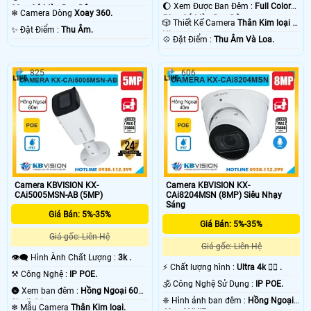
🌔 Xem Được Ban Đêm :
Full Color
30m Có Màu Ban Ðêm.
❄ Camera Dòng
Xoay 360.
50m Có Màu Ban Ðêm.
🎲 Thiết Kế Camera
Thân Kim loại +
️✨ Đặt Điểm :
Thu Âm.
Nhựa.
️💠 Đặt Điểm :
Thu Âm Và Loa.
825
606
Camera KBVISION KX-
Camera KBVISION KX-
CAi5005MSN-AB (5MP)
CAi8204MSN (8MP) Siêu Nhạy
Sáng
Giá Bán: 5%-35%
Giá Bán: 5%-35%
Giá gốc: Liên Hệ
Giá gốc: Liên Hệ
👁️‍🗨 Hình Ành Chất Lượng :
3k .
️⚡ Chất lượng hình :
Ultra 4k 👍🏾 .
⚒ Công Nghệ :
IP POE.
🕉️ Công Nghệ Sử Dụng :
IP POE.
🌚 Xem ban đêm :
Hồng Ngoại 60m
❈ Hình ảnh ban đêm :
Hồng Ngoại
Starlight.
❄ Mẫu Camera
Thân Kim loại.