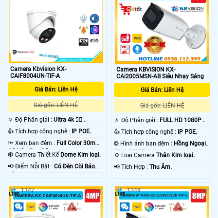
Camera Kbvision KX-
Camera KBVISION KX-
CAiF8004UN-TiF-A
CAi2005MSN-AB Siêu Nhạy Sáng
Giá Bán: Liên Hệ
Giá Bán: Liên Hệ
Giá gốc: LIÊN HỆ
Giá gốc: LIÊN HỆ
🔅 Độ Phân giải :
Ultra 4k 👍🏾 .
🔅 Độ Phân giải :
FULL HD 1080P .
👍 Tích hợp công nghệ :
IP POE.
👍 Tích hợp công nghệ :
IP POE.
🔦 Xem ban đêm :
Full Color 30m
❂ Hình ảnh ban đêm :
Hồng Ngoại
Có Màu Ban Ðêm.
60m ONVIF.
🕸️ Camera Thiết Kế
Dome Kim loại.
💢 Loại Camera
Thân Kim loại.
️📢 Điểm Nỗi Bật :
Có Ðèn Còi Báo
️📢 Tích Hợp :
Thu Âm.
Động.
1347
1248