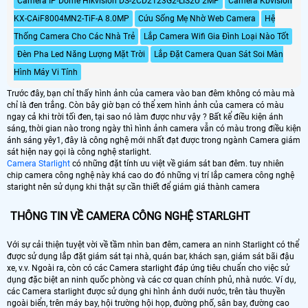
Camera IP Dome Hikvision DS-2CD2123G2-LIS2U 2MP
Camera Kbvision
KX-CAiF8004MN2-TiF-A 8.0MP
Cứu Sống Mẹ Nhờ Web Camera
Hệ
Thống Camera Cho Các Nhà Trẻ
Lắp Camera Wifi Gia Đình Loại Nào Tốt
Đèn Pha Led Năng Lượng Mặt Trời
Lắp Đặt Camera Quan Sát Soi Màn
Hình Máy Vi Tính
Trước đây, bạn chỉ thấy hình ảnh của camera vào ban đêm không có màu mà
chỉ là đen trắng. Còn bây giờ bạn có thể xem hình ảnh của camera có màu
ngay cả khi trời tối đen, tại sao nó làm được như vậy ? Bất kể điều kiện ánh
sáng, thời gian nào trong ngày thì hình ảnh camera vẫn có màu trong điều kiện
ánh sáng yêy1, đây là công nghệ mới nhất đạt được trong ngành Camera giám
sát hiện nay gọi là công nghệ starlight.
Camera Starlight
có những đặt tính ưu việt về giám sát ban đêm. tuy nhiên
chip camera công nghệ này khá cao do đó những vị trí lắp camera công nghệ
staright nên sử dụng khi thật sự cần thiết để giám giá thành camera
THÔNG TIN VỀ CAMERA CÔNG NGHỆ STARLGHT
Với sự cải thiện tuyệt vời về tầm nhìn ban đêm, camera an ninh Starlight có thể
được sử dụng lắp đặt giám sát tại nhà, quán bar, khách sạn, giám sát bãi đậu
xe, v.v. Ngoài ra, còn có các Camera starlight đáp ứng tiêu chuẩn cho việc sử
dụng đặc biệt an ninh quốc phòng và các cơ quan chính phủ, nhà nước. Ví dụ,
các Camera starlight được sử dụng ghi hình ảnh dưới nước, trên tàu thuyền
ngoài biển, trên máy bay, hội trường hội họp, đường phố, sân bay, đường cao