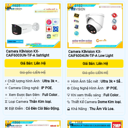
1625
2122
Camera KBvision KX-
Camera KBvision KX-
CAiF6003UN-TiF-A Satrlight
CAiF6004UN-TiF-A Low Light
Giá Bán: Liên Hệ
Giá Bán: Liên Hệ
Giá gốc: LIÊN HỆ
Giá gốc: LIÊN HỆ
️⚡ Chất lượng hình Ảnh :
Ultra 3k +
🔆 Hình Ảnh Sắc nét :
Ultra 3k + Sắc
Sắc Nét .
Nét .
⚛️ Camera Công nghệ :
IP POE.
⚙ Công Nghệ Hình Ảnh :
IP POE.
🔅 Xem Được Ban Đêm :
Full Color
💡 Khi xem thiếu sáng :
Full Color
50m Có Màu Ban Ðêm.
30m Có Màu Ban Ðêm.
♊ Loại Camera
Thân Kim loại.
🔩 Thiết Kế Camera
Dome Kim loại.
️⌘ Đặt Điểm :
Có Ðèn Còi Báo Động.
️🔮 Khả Năng :
Thu Âm Và Loa.
1866
1368