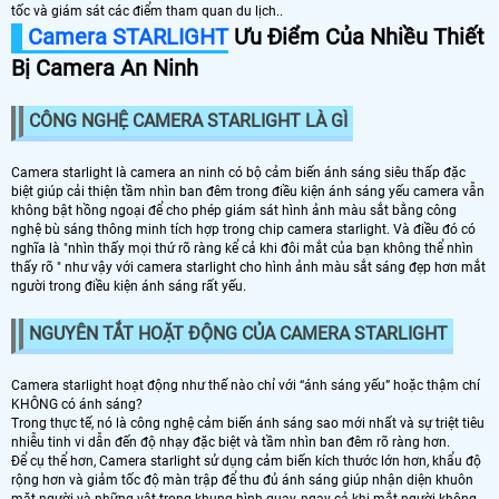
tốc và giám sát các điểm tham quan du lịch..
Camera STARLIGHT
Ưu Điểm Của Nhiều Thiết
Bị Camera An Ninh
CÔNG NGHỆ CAMERA STARLIGHT LÀ GÌ
Camera starlight là camera an ninh có bộ cảm biến ánh sáng siêu thấp đặc
biệt giúp cải thiện tầm nhìn ban đêm trong điều kiện ánh sáng yếu camera vẫn
không bật hồng ngoại để cho phép giám sát hình ảnh màu sắt bằng công
nghệ bù sáng thông minh tích hợp trong chip camera starlight. Và điều đó có
nghĩa là "nhìn thấy mọi thứ rõ ràng kể cả khi đôi mắt của bạn không thể nhìn
thấy rõ " như vậy với camera starlight cho hình ảnh màu sắt sáng đẹp hơn mắt
người trong điều kiện ánh sáng rất yếu.
NGUYÊN TẮT HOẶT ĐỘNG CỦA CAMERA STARLIGHT
Camera starlight hoạt động như thế nào chỉ với “ánh sáng yếu” hoặc thậm chí
KHÔNG có ánh sáng?
Trong thực tế, nó là công nghệ cảm biến ánh sáng sao mới nhất và sự triệt tiêu
nhiễu tinh vi dẫn đến độ nhạy đặc biệt và tầm nhìn ban đêm rõ ràng hơn.
Để cụ thể hơn, Camera starlight sử dụng cảm biến kích thước lớn hơn, khẩu độ
rộng hơn và giảm tốc độ màn trập để thu đủ ánh sáng giúp nhận diện khuôn