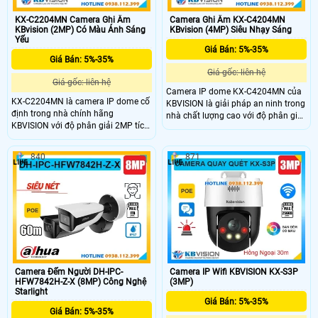
KX-C2204MN Camera Ghi Âm
Camera Ghi Âm KX-C4204MN
KBvision (2MP) Có Màu Ánh Sáng
KBvision (4MP) Siêu Nhạy Sáng
Yếu
Giá Bán: 5%-35%
Giá Bán: 5%-35%
Giá gốc: liên hệ
Giá gốc: liên hệ
Camera IP dome KX-C4204MN của
KX-C2204MN là camera IP dome cố
KBVISION là giải pháp an ninh trong
định trong nhà chính hãng
nhà chất lượng cao với độ phân giải
KBVISION với độ phân giải 2MP tích
4MP cho hình ảnh rõ nét cả ngày
hợp hồng ngoại tầm xa 40m cho
lẫn đêm nhờ hồng ngoại 40m.
hình ảnh rõ nét cả ban đêm.
Camera nổi bật với mic ghi âm tích
840
871
Camera hỗ trợ mic ghi âm, khe cắm
hợp, khe cắm thẻ nhớ lên đến
thẻ nhớ tối đa 256GB, công nghệ
256GB, cùng tính năng phân biệt
POE và tính năng phân biệt người
người và xe, giúp giám sát hiệu quả
và xe thông minh. Vỏ kim loại chắc
hơn. Thiết kế vỏ kim loại bền bỉ, hỗ
chắn, độ bền cao, giá thành cực kỳ
trợ POE giá rẻ lý tưởng cho gia đình
hợp lý, phù hợp lắp đặt trong nhà
và văn phòng.
nhiều không gian.
Camera Đếm Người DH-IPC-
Camera IP Wifi KBVISION KX-S3P
HFW7842H-Z-X (8MP) Công Nghệ
(3MP)
Starlight
Giá Bán: 5%-35%
Giá Bán: 5%-35%