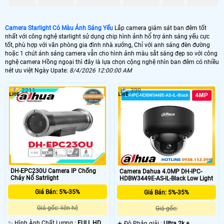
, kho hàng, nhà xưởng.
🌛 Camera Starlight kbvision
Camera Starlight Có Màu Ánh Sáng Yếu
Lắp camera giám sát ban đêm tốt
nhất với công nghệ starlight sử dụng chip hình ảnh hổ trợ ánh sáng yếu cực
1.500.000 VNĐ
kx-s2001c4
tốt, phù hợp với văn phòng gia đình nhà xưởng, Chỉ với anh sáng đèn đường
hoặc 1 chút ánh sáng camera vẫn cho hình ảnh màu sắt sáng đẹp so với công
🌙 Lắp Camera Starlight Dahua
nghệ camera Hồng ngoại thì đây là lựa chọn cộng nghệ nhìn ban đêm có nhiều
nét ưu việt Ngày Upate:
8/4/2026 12:00:00 AM
2.10.000 VNĐ
HFW2230SP-S-S2
2211
399
💥 Lắp Camera Starlight Hikvision
1.400,000 VNĐ
DS-2CE71D8T-PIRL
💙 Lắp Camera Wifi Starlight
1.700.000 VNĐ
Ebitcam EBO2
🥈 Lắp Camera Starlight Trọn Bộ
DH-EPC230U Camera IP Chống
Camera Dahua 4.0MP DH-IPC-
Cháy Nổ Satrlight
HDBW3449E-AS-IL-Black Low Light
1.700.000 VNĐ
Camera Dahua
Giá Bán: 5%-35%
Giá Bán: 5%-35%
Giá gốc: liên hệ
Giá gốc:
🗺
✨ Hình Ành Chất Lượng :
FULL HD
☀️ Độ Phân giải :
Ultra 2k + .