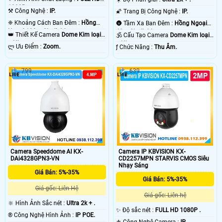
1080P .
⚒ Công Nghệ :
IP.
🌠 Trang Bị Công Nghệ :
IP.
Camera starlight mang lại hiệu quả giám sát ban đêm tốt nhất, có thể nói đây
❈ Khoảng Cách Ban Đêm :
Hồng
🌚 Tầm Xa Ban Đêm :
Hồng Ngoại
là giải pháp lắp camera phù hợp cho gia đình văn phòng, với tiêu chí giám sát
Ngoại 100m Starlight.
40m Starlight.
ban đêm hiệu quả hình ảnh rõ nét. Ngoài ra camera starlight vẫn có thể giám
👑 Thiết Kế Camera
Dome Kim loại
🕉️ Cấu Tạo Camera
Dome Kim loại
sát hồng ngoại trong điều kiện không có ánh sáng cho giải pháp giám sát
+ Nhựa.
+ Nhựa.
️ლ Ưu Điểm :
Zoom.
️ƒ Chức Năng :
Thu Âm.
hoàn hảo hơn. 😱
799
639
'
Camera Speeddome AI KX-
Camera IP KBVISION KX-
DAi4328GPN3-VN
CD2257MPN STARVIS CMOS Siêu
Nhạy Sáng
Giá Bán: 5%-35%
Giá Bán: 5%-35%
Giá gốc: Liên Hệ
Giá gốc: Liên hệ
🔆 Hình Ảnh Sắc nét :
Ultra 2k + .
✨ Độ sắc nét :
FULL HD 1080P .
®️ Công Nghệ Hình Ảnh :
IP POE.
⚜️ Công Nghệ Camera :
IP.