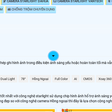
🔭 CAMERA STARLIGHT DAHUA
💥 CAMERA STARLIGHT VANTECH
📎
ỘM
🎎 CHỐNG TRỘM CHUYÊN DỤNG
 năng giám
🌛 Camera Starlight kbvision
 Khác với
🌙 Lắp Camera Starlight Dahua
 đen thì
ép ghi hình ảnh trong điều kiện ánh sáng yếu hoặc hoàn toàn tối mà vẫn
hư ban ngày
💥 Lắp Camera Starlight Hikvision
starlight
o hàng, nhà
💙 Lắp Camera Wifi Starlight
Dual Light
78°
Hồng Ngoại
Full Color
AI
CMOS
Xoay 360
🥈 Lắp Camera Starlight Trọn Bộ
t nhất với công nghệ starlight sử dụng chip hình ảnh hổ trợ ánh sáng yế
ói đây là giải pháp lắp camera phù hợp cho gia đình văn phòng, với tiêu c
 đẹp so với công nghệ camera Hồng ngoại thì đây là lựa chọn cộng nghệ
 giải pháp giám sát hoàn hảo hơn. 😱
17