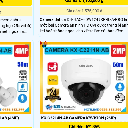
Giá Bán: 1,102,500 ₫
5%
Giá gốc: 1,575,000 ₫
ệ
Camera dahua DH-HAC-HDW1249XP-IL-A-PRO là
amera dahua
một loại Camera an ninh HD CVI được trang bị án
ang học 25x với độ
led hoặc hồng ngoại cho việc giám sát ban đêm
u nét. ngoài ra
thông minh 4 chế độ. Camera có độ phân giải 2.0
ầm xa lên đến
MP, giám sát Full Color 50m hiệu quả trong việc
uyệt đối. Chuẩn
385
giám sát ban đêm và được thiết kế có góc nhìn
truyền 6000V hỗ
rộng. DH-HAC-HDW1249XP-IL-A-PRO hoạt động
 phí
ổn định với công nghệ AHD, CVI, TVI, BCS HD
-AB (4MP)
KX-C2214N-AB CAMERA KBVISION (2MP)
Giá Bán: 5%-35%