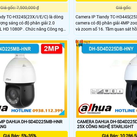
Giá gốc: 7,500,000 ₫
Giá gốc:
ndy TC-H324S(23X/I/E/C) là dòng
Camera IP Tiandy TC-H344S(25X
ợng sáng có độ phân giải 2.0
camera có độ phân giải 4MP zo
L HD 1080P . Chức năng Công nghệ
và zoom số 16. Tầm quan sát h
chống báo động giả và phân biệt
lên đến 150m. Trang bị công ngh
 quan sát hồng ngoại khoảng cách
và theo dõi tự động. Khe cắm th
767
lượng tối đa 512GB.
2MP DAHUA DH-SD4D225MB-HNR
CAMERA DAHUA DH-SD4D225
ÁNG
25X CÔNG NGHỆ STARLIGHT
Giá Bán: 5%-35%
Giá Bán: 10,286,5