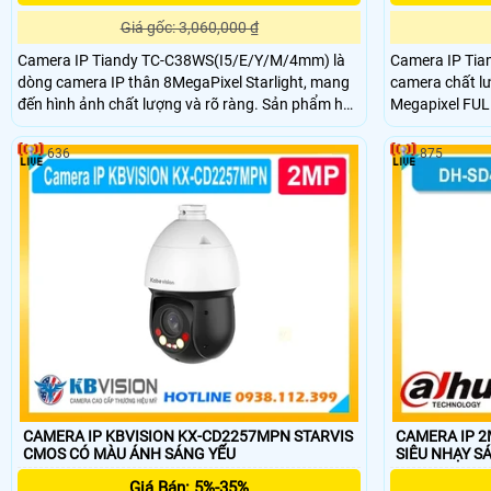
Giá gốc: 3,060,000 ₫
Camera IP Tiandy TC-C38WS(I5/E/Y/M/4mm) là
Camera IP Tia
dòng camera IP thân 8MegaPixel Starlight, mang
camera chất lư
đến hình ảnh chất lượng và rõ ràng. Sản phẩm hỗ
Megapixel FUL
trợ hồng ngoại lên đến 50m,công nghệ chống
AI thông minh 
ngược sáng WDR 120dB, micro tích hợp, chuẩn
người. Tầm xa
636
875
IP67, phù hợp lắp đặt trong nhà và ngoài trời hiệu
lên đến 150m.
quả.
CAMERA IP KBVISION KX-CD2257MPN STARVIS
CAMERA IP 
CMOS CÓ MÀU ÁNH SÁNG YẾU
SIÊU NHẠY S
Giá Bán: 5%-35%