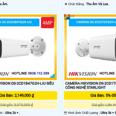
u Âm.
️🔈 Chức Năng :
Thu Âm Và Loa.
17
SION DS-2CD1B47G2H-LIU SIÊU
CAMERA HIKVISION DS-2CD1T
CÔNG NGHỆ STARLIGHT
Giá Bán: 2,149,000 ₫
Giá Bán: 5%-3
Giá gốc: 3,070,000 ₫
Giá gốc: Liên H
nh :
Ultra 2k + .
🦉 Hình Ành Chất Lượng :
Ultra 3k + 