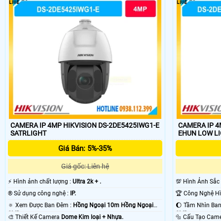
CAMERA IP 4MP HIKVISION DS-2DE5425IWG1-E
CAMERA IP 4
SATRLIGHT
EHUN LOW 
Giá Bán: 5%-35%
Giá gốc: Liên hệ
️⚡ Hình ảnh chất lượng :
Ultra 2k + .
💯 Hình Ảnh Sắc
®️ Sử dụng công nghệ :
IP.
🔅 Xem Được Ban Đêm :
Hồng Ngoại 10m Hồng Ngoại
SMD.
SMD.
🎨 Thiết Kế Camera
Dome Kim loại + Nhựa.
🔩 Cấu Tạo Cam