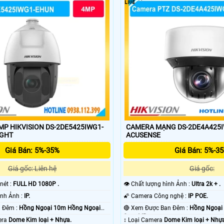
MP HIKVISION DS-2DE5425IWG1-
CAMERA MẠNG DS-2DE4A425
LIGHT
ACUSENSE
Giá Bán: 5%-35%
Giá Bán: 5%-3
Giá gốc: Liên hệ
Giá gốc:
 nét :
FULL HD 1080P .
👁 Chất lượng hình Ảnh :
Ultra 2k + .
🏆 Công Nghệ Hình Ảnh :
IP.
🌠 Camera Công nghệ :
IP POE.
🌔 Tầm Nhìn Ban Đêm :
Hồng Ngoại 10m Hồng Ngoại
🔴 Xem Được Ban Đêm :
Hồng Ngoại
Smart IR.
era
Dome Kim loại + Nhựa.
↕️ Loại Camera
Dome Kim loại + Nhự