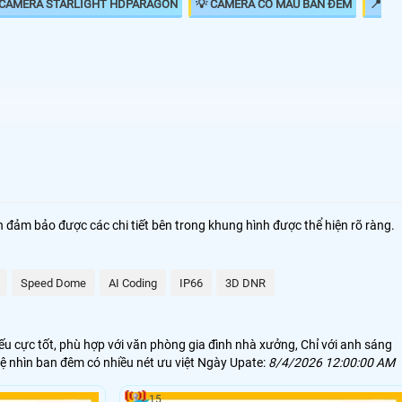
 CAMERA STARLIGHT HDPARAGON
💡 CAMERA CÓ MÀU BAN ĐÊM
📍
🗺
1.500.000 VNĐ
kx-s2001c4
2.10.000 VNĐ
HFW2230SP-S-S2
 đảm bảo được các chi tiết bên trong khung hình được thể hiện rõ ràng.
1.400,000 VNĐ
DS-2CE71D8T-PIRL
1.700.000 VNĐ
Ebitcam EBO2
Speed Dome
AI Coding
IP66
3D DNR
1.700.000 VNĐ
Camera Dahua
u cực tốt, phù hợp với văn phòng gia đình nhà xưởng, Chỉ với anh sáng
hí giám sát ban đêm hiệu quả hình ảnh rõ nét. Ngoài ra camera starlight
 nhìn ban đêm có nhiều nét ưu việt Ngày Upate:
8/4/2026 12:00:00 AM
15