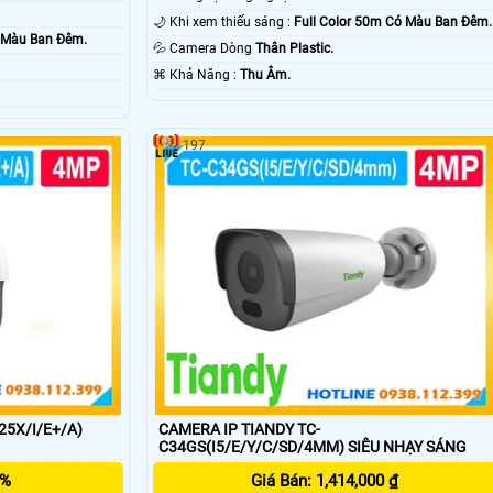
🌙 Khi xem thiếu sáng :
Full Color 50m Có Màu Ban Ðêm.
ó Màu Ban Ðêm.
💦 Camera Dòng
Thân Plastic.
️⌘ Khả Năng :
Thu Âm.
197
25X/I/E+/A)
CAMERA IP TIANDY TC-
C34GS(I5/E/Y/C/SD/4MM) SIÊU NHẠY SÁNG
5%
Giá Bán: 1,414,000 ₫