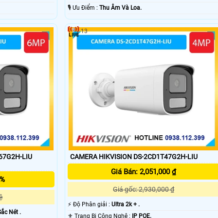
️🎙 Ưu Điểm :
Thu Âm Và Loa.
13
67G2H-LIU
CAMERA HIKVISION DS-2CD1T47G2H-LIU
Giá Bán: 2,051,000 ₫
5%
Giá gốc: 2,930,000 ₫
ệ
️⚡ Độ Phân giải :
Ultra 2k + .
Sắc Nét .
⚜️ Trang Bị Công Nghệ :
IP POE.