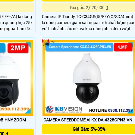
Giá gốc: 2,020,000 ₫
/I/E+/A) là dòng
Camera IP Tiandy TC-C34GS(I5/E/Y/C/SD/4mm)
om quang học 25x
là dòng camera giám sát ngoài trời chất lượng ca
ồng ngoại ban đêm
với hình ảnh sắc nét và khả năng nhìn đêm vượt
ệ AI thông minh
trội. Camera hỗ trợ hồng ngoại lên đến 50m,tích
ẻ Micro SD dung
hợp công nghệ chống ngược sáng WDR 120dB,
795
PoE,tích hợp micro và loa phù hợp lắp đặt ngoài
trời và trong nhà
DB-HNY ZOOM
CAMERA SPEEDDOME AI KX-DAI4328GPN3-VN
Giá Bán: 5%-35%
00 ₫