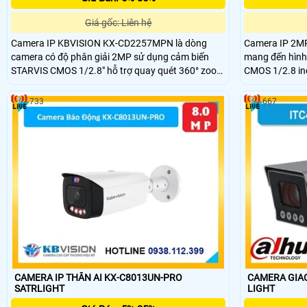
Giá gốc: Liên hệ
Camera IP KBVISION KX-CD2257MPN là dòng
Camera IP 2
camera có độ phân giải 2MP sử dụng cảm biến
mang đến hình
STARVIS CMOS 1/2.8" hỗ trợ quay quét 360° zoom
CMOS 1/2.8 in
quang 25X và công nghệ Starlight cho hình ảnh
hình 60fps cù
sắc nét trong điều kiện ánh sáng cực thấp. Tích
trợ Starlight g
733
667
hợp AI thông minh hồng ngoại 100m và đèn LED
yếu tầm xa hồ
màu 50m.
50m chuẩn chố
chống sét hiệu
CAMERA IP THÂN AI KX-C8013UN-PRO
CAMERA GIAO 
SATRLIGHT
LIGHT