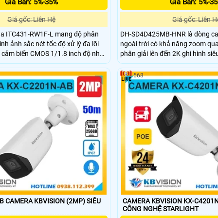
Giá Bán: 5%-35%
Giá Bán: 5%-3
Giá gốc: Liên Hệ
Giá gốc: Liên H
a ITC431-RW1F-L mang độ phân
DH-SD4D425MB-HNR là dòng c
nh ảnh sắc nét tốc độ xử lý đa lõi
ngoài trời có khả năng zoom qu
cảm biến CMOS 1/1.8 inch độ nhạy
phân giải lên đến 2K ghi hình siê
 hỗ trợ chụp biển số tỉ lệ chuẩn cao
camera này còn có hồng ngoại t
ơng tiện tới 180kmh chống ngược
100m đảm bảo an ninh về đêm t
568
ch hợp LED sáng ấm chuẩn IP67
chống nước IP67 chống sét lan 
 Positioning
trợ thẻ nhớ 512GB tên miền miễn
SmartDDNS.TV xem từ xa.
 CAMERA KBVISION (2MP) SIÊU
CAMERA KBVISION KX-C4201N
CÔNG NGHỆ STARLIGHT