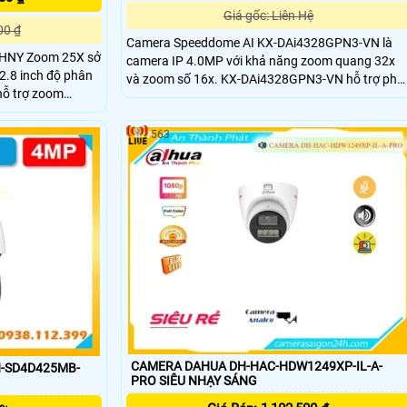
Giá gốc: Liên Hệ
00 ₫
Camera Speeddome AI KX-DAi4328GPN3-VN là
HNY Zoom 25X sở
camera IP 4.0MP với khả năng zoom quang 32x
.8 inch độ phân
và zoom số 16x. KX-DAi4328GPN3-VN hỗ trợ phá
hỗ trợ zoom
hiện khuôn mặt, nhận dạng người và xe (SMD 4.0)
quan sát chi tiết
cùng chức năng AI Auto Tracking và IVS, hồng
hống ngược sáng
ngoại tầm xa 150m và chuẩn bảo vệ IP67 và IK10
563
hống nước bụi và
nh ngoài trời ở
CAMERA DAHUA DH-HAC-HDW1249XP-IL-A-
-SD4D425MB-
PRO SIÊU NHẠY SÁNG