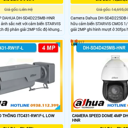
Giá gốc: Liên Hệ
Giá gốc: 14,695,0
MP DAHUA DH-SD4D225MB-HNR
Camera Dahua DH-SD4D225DB-
 ảnh sắc nét với cảm biến STARVIS
hữu cảm biến STARVIS CMOS 1/2
ch độ phân giải 2MP tốc độ khung
giải 2MP ghi hình mượt ở 30fps 
ng zoom quang học 25x mạnh mẽ hỗ
quang học 25x cùng zoom số 16x 
hi hình rõ trong môi trường ánh sáng
tầm xa hồng ngoại đạt 100m c
917
ng ngoại 100m kết hợp ánh sáng ấm
WDR 120dB chuẩn bảo vệ IP66 c
ng nước bụi IP67 cùng khả năng
chống sét 6000V hoạt động ổn đị
 quả
nhiệt độ từ âm 40 đến 60 độ C
THÔNG ITC431-RW1F-L LOW
CAMERA SPEED DOME 4MP DH
HNR