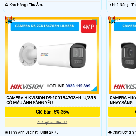
️🔮 Khả Năng :
Thu Âm.
️⇝ Khả Năng :
Th
0
17
CAMERA HIKVISION DS-2CD1B47G3H-LIU/SRB
CAMERA HIKVI
CÓ MÀU ÁNH SÁNG YẾU
NHẠY SÁNG
Giá Bán: 5%-35%
Giá gốc: Liên Hệ
☀️ Hình Ảnh Sắc nét :
Ultra 2k + .
👁 Chất lượng hì