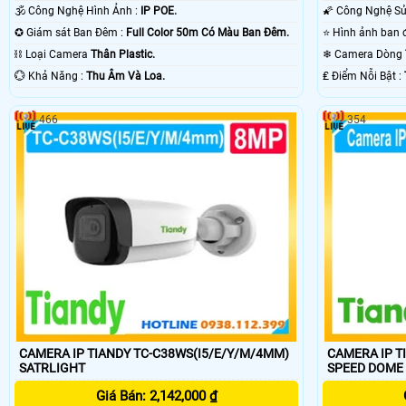
🕉️ Công Nghệ Hình Ảnh :
IP POE.
✪ Giám sát Ban Đêm :
Full Color 50m Có Màu Ban Ðêm.
⛓ Loại Camera
Thân Plastic.
❄ Camera Dòng
️💮 Khả Năng :
Thu Âm Và Loa.
️₤ Điểm Nỗi Bật :
466
354
CAMERA IP TIANDY TC-C38WS(I5/E/Y/M/4MM)
CAMERA IP T
SATRLIGHT
Giá Bán: 2,142,000 ₫