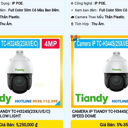
🌠 Công Nghệ Sử Dụng :
IP POE.
⚙ Công Nghệ :
IP POE.
⭐ Hình ảnh ban đêm :
Full Color 50m Có Màu Ban Ðêm.
🔅 Xem ban đêm :
Full Color 50m C
Thân Plastic.
🌧️ Camera Theo Mẫu
Thân Plastic.
Thu Âm.
️👮 Tích Hợp :
Thu Âm.
0
IANDY TC-H324S(23X/I/E/C)
CAMERA IP TIANDY TC-H344S(
SPEED DOME LOW LIGHT
SPEED DOME
Giá Bán: 5,250,000 ₫
Giá Bán: 5%-3