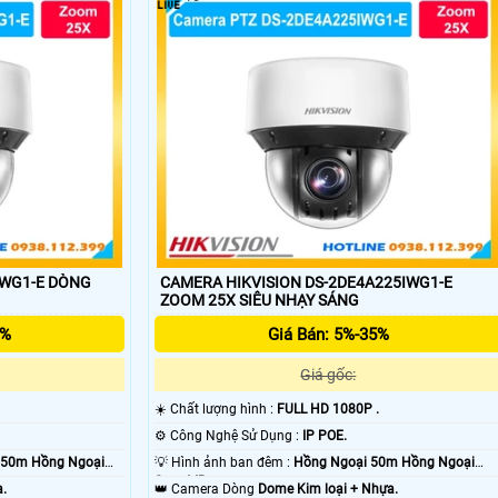
'
IWG1-E DÒNG
CAMERA HIKVISION DS-2DE4A225IWG1-E
ZOOM 25X SIÊU NHẠY SÁNG
5%
Giá Bán: 5%-35%
Giá gốc:
☀️ Chất lượng hình :
FULL HD 1080P .
⚙ Công Nghệ Sử Dụng :
IP POE.
 50m Hồng Ngoại
💡 Hình ảnh ban đêm :
Hồng Ngoại 50m Hồng Ngoại
Smart IR.
a.
👑 Camera Dòng
Dome Kim loại + Nhựa.