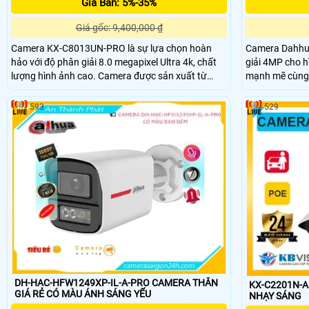
Giá Bán: 5%-35%
Giá gốc: 9,400,000 ₫
Camera KX-C8013UN-PRO là sự lựa chọn hoàn
Camera Dahhu
hảo với độ phân giải 8.0 megapixel Ultra 4k, chất
giải 4MP cho hì
lượng hình ảnh cao. Camera được sản xuất từ
mạnh mẽ cùng 
chất liệu kim loại, hỗ trợ cảnh báo cống trộm chủ
sáng 0.0001lux
động. Với cảm biến chuyển động. Chức năng thu
phát hiện phư
593
529
âm và loa trên camera giúp nghe và nói trong
sáng 140dB tí
phạm vi 3m.
IK10 cùng GPS
DH-HAC-HFW1249XP-IL-A-PRO CAMERA THÂN
KX-C2201N-AB
GIÁ RẺ CÓ MÀU ÁNH SÁNG YẾU
NHẠY SÁNG