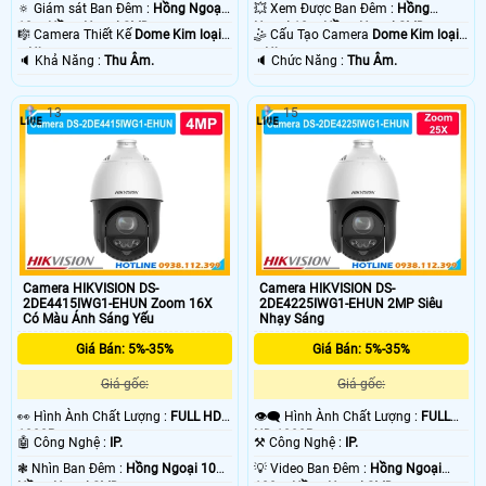
🔅 Giám sát Ban Đêm :
Hồng Ngoại
💥 Xem Được Ban Đêm :
Hồng
10m Hồng Ngoại SMD.
Ngoại 10m Hồng Ngoại SMD.
🎼️ Camera Thiết Kế
Dome Kim loại
🤹 Cấu Tạo Camera
Dome Kim loại
+ Nhựa.
+ Nhựa.
️🔈 Khả Năng :
Thu Âm.
️🔈 Chức Năng :
Thu Âm.
13
15
Camera HIKVISION DS-
Camera HIKVISION DS-
2DE4415IWG1-EHUN Zoom 16X
2DE4225IWG1-EHUN 2MP Siêu
Có Màu Ánh Sáng Yếu
Nhạy Sáng
Giá Bán: 5%-35%
Giá Bán: 5%-35%
Giá gốc:
Giá gốc:
️👀 Hình Ành Chất Lượng :
FULL HD
👁️‍🗨 Hình Ành Chất Lượng :
FULL
1080P .
HD 1080P .
🤖️ Công Nghệ :
IP.
⚒ Công Nghệ :
IP.
❃ Nhìn Ban Đêm :
Hồng Ngoại 10m
💡 Video Ban Đêm :
Hồng Ngoại