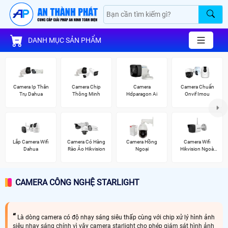
DANH MỤC SẢN PHẨM
Camera Ip Thân
Camera Chip
Camera
Camera Chuẩn
Trụ Dahua
Thông Minh
Hdparagon Ai
Onvif Imou
Lắp Camera Wifi
Camera Có Hàng
Camera Hồng
Camera Wifi
Dahua
Rào Ảo Hikvision
Ngoại
Hikvision Ngoài
Trời
CAMERA CÔNG NGHỆ STARLIGHT
Là dòng camera có độ nhạy sáng siêu thấp cùng với chip xử lý hình ảnh
siêu nhạy sáng chính vì vây camera starlight cho phép giám sát hình ảnh