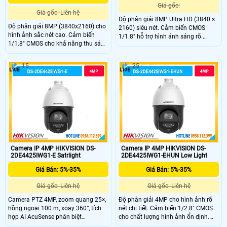
Giá gốc:
Giá gốc: Liên hệ
Độ phân giải 8MP Ultra HD (3840 ×
Độ phân giải 8MP (3840x2160) cho
2160) siêu nét. Cảm biến CMOS
hình ảnh sắc nét cao. Cảm biến
1/1.8" hỗ trợ hình ảnh sáng rõ.
1/1.8" CMOS cho khả năng thu sáng
ColorVu cho hình ảnh màu sắc 24/7
vượt trội. Công nghệ ColorVu cho
cực rõ nét. Smart Hybrid Light hỗ trợ
hình ảnh màu 24/7 rõ nét. Tầm
đèn kép tầm xa 60m.
15
25
chiếu sáng hỗ trợ quan sát xa tối đa
khoảng 30m.
Camera IP 4MP HIKVISION DS-
Camera IP 4MP HIKVISION DS-
2DE4425IWG1-E Satrlight
2DE4425IWG1-EHUN Low Light
Giá Bán: 5%-35%
Giá Bán: 5%-35%
Giá gốc: Liên hệ
Giá gốc: Liên hệ
Camera PTZ 4MP, zoom quang 25×,
Độ phân giải 4MP cho hình ảnh rõ
hồng ngoại 100 m, xoay 360°, tích
nét chi tiết. Cảm biến 1/2.8" CMOS
hợp AI AcuSense phân biệt
cho chất lượng hình ảnh ổn định.
người/xe, đàm thoại hai chiều,
Zoom quang 25X giúp quan sát rõ