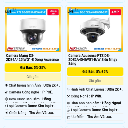
17
17
Camera Mạng DS-
Camera Acusense PTZ DS-
2DE4A425IWG1-E Dòng Acusense
2DE2A404IWG1-E/W Siêu Nhạy
Sáng
Giá Bán: 5%-35%
Giá Bán: 5%-35%
Giá gốc:
Giá gốc:
👁 Chất lượng hình Ảnh :
Ultra 2k + .
✨ Hình Ành Chất Lượng :
Ultra 2k + .
🌠 Camera Công nghệ :
IP POE.
⚒ Công Nghệ :
IP Wifi.
🔴 Xem Được Ban Đêm :
Hồng
❂ Hình ảnh ban đêm :
Hồng Ngoại
Ngoại 50m Hồng Ngoại Smart IR.
↕️ Loại Camera
Dome Kim loại +
20m Hồng Ngoại Smart IR.
🤹 Loại Camera
Dome Kim loại +
Nhựa.
️🔈 Chức Năng :
Thu Âm Và Loa.
Nhựa.
️ლ Ưu Điểm :
Thu Âm Và Loa.