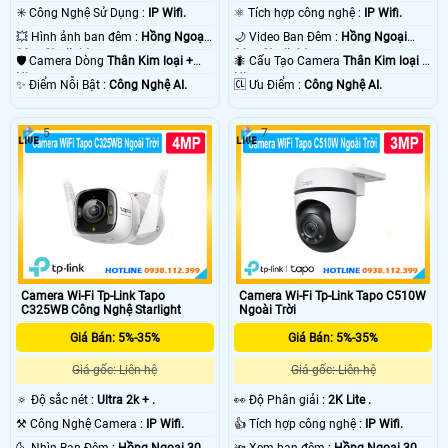
✳️ Công Nghệ Sử Dụng :
IP Wifi.
⚛️ Tích hợp công nghệ :
IP Wifi.
💥 Hình ảnh ban đêm :
Hồng Ngoại
🌙 Video Ban Đêm :
Hồng Ngoại
30m Starlight.
30m Starlight.
🛡 Camera Dòng
Thân Kim loại +
🐜 Cấu Tạo Camera
Thân Kim loại +
Nhựa.
Nhựa.
️✨ Điểm Nỗi Bật :
Công Nghệ AI.
️🆑 Ưu Điểm :
Công Nghệ AI.
5
7
Camera Wi-Fi Tp-Link Tapo
Camera Wi-Fi Tp-Link Tapo C510W
C325WB Công Nghệ Starlight
Ngoài Trời
Giá Bán: 5%-35%
Giá Bán: 5%-35%
Giá gốc: Liên hệ
Giá gốc: Liên hệ
🔅 Độ sắc nét :
Ultra 2k + .
️👀 Độ Phân giải :
2K Lite .
⚒ Công Nghệ Camera :
IP Wifi.
👍 Tích hợp công nghệ :
IP Wifi.
🌜 Nhìn Ban Đêm :
Hồng Ngoại 30m
🔦 Xem ban đêm :
Hồng Ngoại 30m