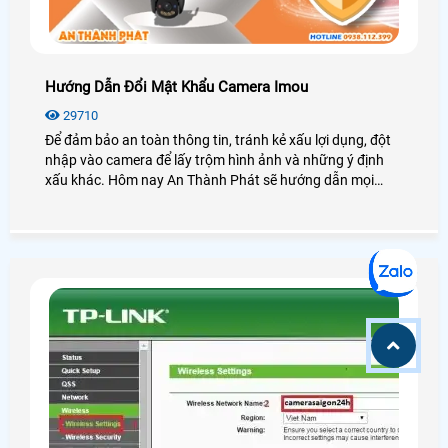
Hướng Dẫn Đổi Mật Khẩu Camera Imou
29710
Để đảm bảo an toàn thông tin, tránh kẻ xấu lợi dụng, đột
nhập vào camera để lấy trộm hình ảnh và những ý định
xấu khác. Hôm nay An Thành Phát sẽ hướng dẫn mọi
người cách đổi mật khẩu cho camera IMOU trên ứng dụng
điện thoại và máy tính một cách nhanh chóng và đơn giản
nhất nhé.