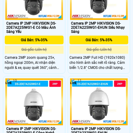
Camera IP 2MP HIKVISION DS-
Camera IP 2MP HIKVISION DS-
2DE7A225IWG1-E Có Màu Ánh
2DE7A225IWG1-EHUN Siêu Nhạy
Sáng Yếu
Sáng
Giá Bán: 5%-35%
Giá Bán: 5%-35%
Giá gốc: Liên hệ
Giá gốc: Liên hệ
Camera 2MP zoom quang 25×,
Camera 2MP Full HD (1920x1080)
hồng ngoại 200m, AI nhận diện
cho hình ảnh sắc nét rõ ràng. Cảm
người & xe, quay quét 360°, cảnh
biến 1/2.8" CMOS cho chất lượng
báo đèn và âm thanh, bền bỉ IP67.
hình ảnh ổn định. Hồng ngoại tầm
xa 200m hỗ trợ giám sát ban đêm
10
11
liên tục. PTZ xoay 360° không điểm
mù, bao quát toàn khu vực rộng.
Âm thanh 2 chiều với micro kép và
loa tích hợp.
Camera IP 2MP HIKVISION DS-
Camera IP 2MP HIKVISION DS-