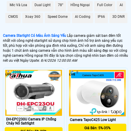
, kho hàng, nhà xưởng.
Mic Và Loa
Dual Light
78°
Hồng Ngoại
Full Color
AI
🌛 Camera Starlight kbvision
CMOS
Xoay 360
Speed Dome
AI Coding
IP66
3D DNR
1.500.000 VNĐ
kx-s2001c4
🌙 Lắp Camera Starlight Dahua
Camera Starlight Có Màu Ánh Sáng Yếu
Lắp camera giám sát ban đêm tốt
nhất với công nghệ starlight sử dụng chip hình ảnh hổ trợ ánh sáng yếu cực
2.10.000 VNĐ
HFW2230SP-S-S2
tốt, phù hợp với văn phòng gia đình nhà xưởng, Chỉ với anh sáng đèn đường
hoặc 1 chút ánh sáng camera vẫn cho hình ảnh màu sắt sáng đẹp so với công
💥 Lắp Camera Starlight Hikvision
nghệ camera Hồng ngoại thì đây là lựa chọn cộng nghệ nhìn ban đêm có nhiều
nét ưu việt Ngày Upate:
8/4/2026 12:00:00 AM
1.400,000 VNĐ
DS-2CE71D8T-PIRL
2209
8
💙 Lắp Camera Wifi Starlight
1.700.000 VNĐ
Ebitcam EBO2
🥈 Lắp Camera Starlight Trọn Bộ
1.700.000 VNĐ
Camera Dahua
DH-EPC230U Camera IP Chống
Camera TapoC425 Low Light
Cháy Nổ Satrlight
🗺
Giá Bán: 5%-35%