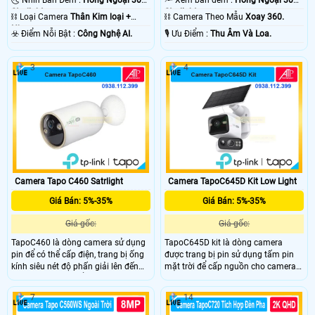
Starlight.
Starlight.
⛓ Loại Camera
Thân Kim loại +
⛓ Camera Theo Mẫu
Xoay 360.
Nhựa.
️☣️ Điểm Nỗi Bật :
Công Nghệ AI.
️🎙 Ưu Điểm :
Thu Âm Và Loa.
3
4
Camera Tapo C460 Satrlight
Camera TapoC645D Kit Low Light
Giá Bán: 5%-35%
Giá Bán: 5%-35%
Giá gốc:
Giá gốc:
TapoC460 là dòng camera sử dụng
TapoC645D kit là dòng camera
pin để có thể cấp điện, trang bị ống
được trang bị pin sử dụng tấm pin
kính siêu nét độ phấn giải lên đến
mặt trời để cấp nguồn cho camera
10.000 mAh có thể hoạt động trong
và trong camera được trang bị pin
thời gian dài, có thể zoom lên đến
với dung lượng lên đến 10.000 mAh,
7
14
18X, có trang bị khe cắm thẻ nhớ
trang bị 2 ống kính, nhìn có màu
dung lượng tối đa lên đến 512Gb.
vào ban đêm, micro và loa cũng