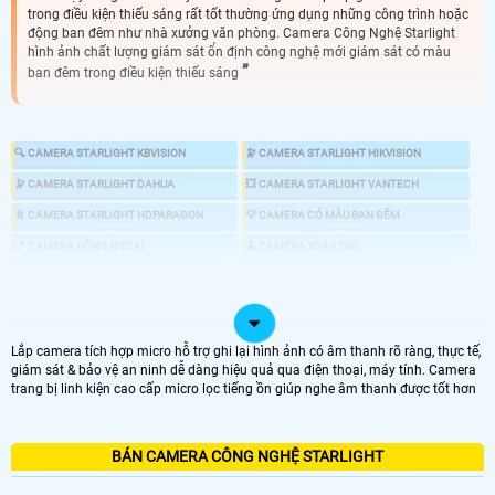
trong điều kiện thiếu sáng rất tốt thường ứng dụng những công trình hoặc
động ban đêm như nhà xưởng văn phòng. Camera Công Nghệ Starlight
hình ảnh chất lượng giám sát ổn định công nghệ mới giám sát có màu
ban đêm trong điều kiện thiếu sáng
🔍 CAMERA STARLIGHT KBVISION
🔭 CAMERA STARLIGHT HIKVISION
🔭 CAMERA STARLIGHT DAHUA
💥 CAMERA STARLIGHT VANTECH
📎 CAMERA STARLIGHT HDPARAGON
💡 CAMERA CÓ MÀU BAN ĐÊM
📍 CAMERA HỒNG NGOẠI
🕹 CAMERA XOAY 360
📣 CAMERA CHỐNG TRỘM
🎎 CHỐNG TRỘM CHUYÊN DỤNG
Lắp camera tích hợp micro hỗ trợ ghi lại hình ảnh có âm thanh rõ ràng, thực tế,
🌜 TÌM HIỂU VỀ CMAERA STARLIGHT
giám sát & bảo vệ an ninh dễ dàng hiệu quả qua điện thoại, máy tính. Camera
trang bị linh kiện cao cấp micro lọc tiếng ồn giúp nghe âm thanh được tốt hơn
🔆 Camera công nghệ Starlight là loại camera có khả năng giám sát tốt ở
điều kiện ánh sáng tại khu vực giám sát yếu. Khác với camera hồng ngoại
BÁN CAMERA CÔNG NGHỆ STARLIGHT
truyền thống sẽ cho hình ảnh trắng đen thì camera starlight sẽ cho hình
ảnh màu sắc tương tự như ban ngày mà không cần phải có đèn chiếu sáng
hổ trợ.
Camera starlight
nên dùng cho những công trình làm việc ban đêm