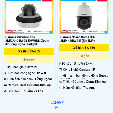
Camera Hikvision DS-
Camera Speed Dome DS-
2DE2A404IWG1-E/WHUN Zoom
2DE4425IWG-E (B) (4MP)
4x Công Nghệ Starlight
Giá Bán: 5%-35%
Giá Bán: 5%-35%
Giá gốc:
Giá gốc:
️⚡ Độ sắc nét :
Ultra 2k + .
️⚡ Độ Phân giải :
Ultra 2k + .
🏆 Công Nghệ Camera :
IP.
🕉️ Tích hợp công nghệ :
IP Wifi.
🌙 Hình ảnh ban đêm :
Hồng Ngoại
❂ Hình ảnh ban đêm :
Hồng Ngoại
20m Hồng Ngoại Smart IR.
🎨 Thiết Kế Camera
Dome Kim loại.
20m Hồng Ngoại Smart IR.
👑 Camera Thiết Kế
Dome Kim loại
️🆑 Điểm Nỗi Bật :
Thu Âm.
+ Nhựa.
️✤ Tích Hợp :
Thu Âm Và Loa.
1
2
3
4
5
6
7
⫸