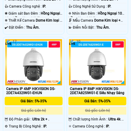
👍 Camera Công nghệ :
IP.
👍 Công Nghệ Sử Dụng :
IP.
❃ Giám sát Ban Đêm :
Hồng Ngoại
❈ Nhìn Ban Đêm :
Hồng Ngoại 10m
10m Hồng Ngoại SMD.
Hồng Ngoại SMD.
❄ Thiết Kế Camera
Dome Kim loại +
🗜️ Mẫu Camera
Dome Kim loại +
Nhựa.
Nhựa.
️✔️ Đặt Điểm :
Thu Âm.
️💫 Điểm Nỗi Bật :
Thu Âm.
17
10
Camera IP 4MP HIKVISION DS-
Camera IP 8MP HIKVISION DS-
2DE7A432IWG1-EHUN
2DE7A825IWG1-E Siêu Nhạy Sáng
Giá Bán: 5%-35%
Giá Bán: 5%-35%
Giá gốc: Liên hệ
Giá gốc: Liên hệ
🦉 Độ Phân giải :
Ultra 2k + .
🦉 Chất lượng hình Ảnh :
Ultra 4k 👍🏾
.
⚙ Trang Bị Công Nghệ :
IP.
⚛️ Camera Công nghệ :
IP.