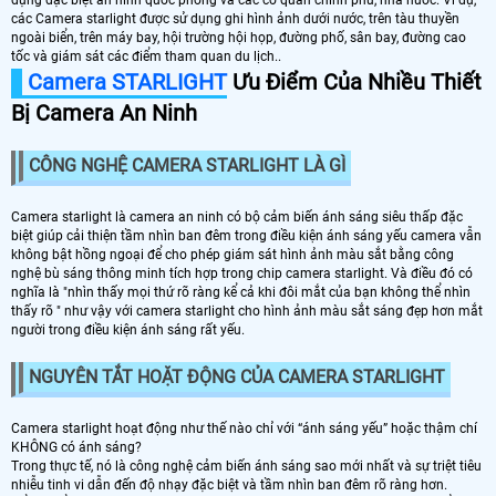
các Camera starlight được sử dụng ghi hình ảnh dưới nước, trên tàu thuyền
ngoài biển, trên máy bay, hội trường hội họp, đường phố, sân bay, đường cao
tốc và giám sát các điểm tham quan du lịch..
Camera STARLIGHT
Ưu Điểm Của Nhiều Thiết
Bị Camera An Ninh
CÔNG NGHỆ CAMERA STARLIGHT LÀ GÌ
Camera starlight là camera an ninh có bộ cảm biến ánh sáng siêu thấp đặc
biệt giúp cải thiện tầm nhìn ban đêm trong điều kiện ánh sáng yếu camera vẫn
không bật hồng ngoại để cho phép giám sát hình ảnh màu sắt bằng công
nghệ bù sáng thông minh tích hợp trong chip camera starlight. Và điều đó có
nghĩa là "nhìn thấy mọi thứ rõ ràng kể cả khi đôi mắt của bạn không thể nhìn
thấy rõ " như vậy với camera starlight cho hình ảnh màu sắt sáng đẹp hơn mắt
người trong điều kiện ánh sáng rất yếu.
NGUYÊN TẮT HOẶT ĐỘNG CỦA CAMERA STARLIGHT
Camera starlight hoạt động như thế nào chỉ với “ánh sáng yếu” hoặc thậm chí
KHÔNG có ánh sáng?
Trong thực tế, nó là công nghệ cảm biến ánh sáng sao mới nhất và sự triệt tiêu
nhiễu tinh vi dẫn đến độ nhạy đặc biệt và tầm nhìn ban đêm rõ ràng hơn.