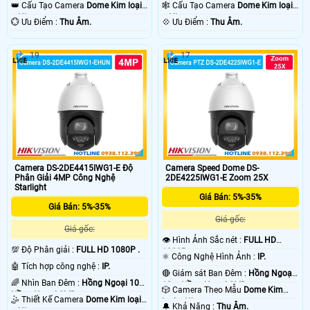
Hồng Ngoại SMD.
100m Hồng Ngoại SMD.
👑 Cấu Tạo Camera
Dome Kim loại
🕸️ Cấu Tạo Camera
Dome Kim loại
+ Nhựa.
+ Nhựa.
️💮 Ưu Điểm :
Thu Âm.
️💠 Ưu Điểm :
Thu Âm.
19
17
Camera DS-2DE4415IWG1-E Độ
Camera Speed Dome DS-
Phân Giải 4MP Công Nghệ
2DE4225IWG1-E Zoom 25X
Starlight
Giá Bán: 5%-35%
Giá Bán: 5%-35%
Giá gốc:
Giá gốc:
👁 Hình Ảnh Sắc nét :
FULL HD
💯 Độ Phân giải :
FULL HD 1080P .
1080P .
⚛️ Công Nghệ Hình Ảnh :
IP.
🤖️ Tích hợp công nghệ :
IP.
🔴 Giám sát Ban Đêm :
Hồng Ngoại
🌈 Nhìn Ban Đêm :
Hồng Ngoại 10m
10m Hồng Ngoại SMD.
🎲 Camera Theo Mẫu
Dome Kim
Hồng Ngoại SMD.
🤹 Thiết Kế Camera
Dome Kim loại
loại + Nhựa.
️🔔 Khả Năng :
Thu Âm.