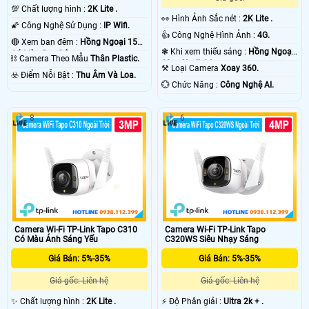
💯 Chất lượng hình :
2K Lite .
️👀 Hình Ảnh Sắc nét :
2K Lite .
🌠 Công Nghệ Sử Dụng :
IP Wifi.
👍 Công Nghệ Hình Ảnh :
4G.
🔴 Xem ban đêm :
Hồng Ngoại 15m
❃ Khi xem thiếu sáng :
Hồng Ngoại
Có Màu Ban Ðêm.
⛓ Camera Theo Mẫu
Thân Plastic.
10m Starlight.
⚒ Loại Camera
Xoay 360.
️☣️ Điểm Nỗi Bật :
Thu Âm Và Loa.
️💮 Chức Năng :
Công Nghệ AI.
8
6
Camera Wi-Fi TP-Link Tapo C310
Camera Wi-Fi TP-Link Tapo
Có Màu Ánh Sáng Yếu
C320WS Siêu Nhạy Sáng
Giá Bán: 5%-35%
Giá Bán: 5%-35%
Giá gốc: Liên hệ
Giá gốc: Liên hệ
✨ Chất lượng hình :
2K Lite .
️⚡ Độ Phân giải :
Ultra 2k + .