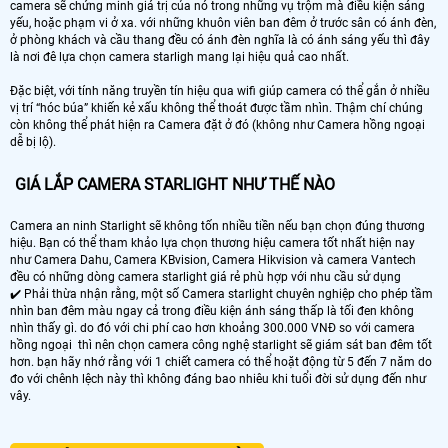
camera sẽ chứng minh giá trị của nó trong những vụ trộm mà điều kiện sáng
yếu, hoặc phạm vi ở xa. với những khuôn viên ban đêm ở trước sân có ánh đèn,
ở phòng khách và cầu thang đều có ánh đèn nghĩa là có ánh sáng yếu thì đây
là nơi đê lựa chọn camera starligh mang lại hiệu quả cao nhất.
Đặc biệt, với tính năng truyền tín hiệu qua wifi giúp camera có thể gắn ở nhiều
vị trí “hóc búa” khiến kẻ xấu không thể thoát được tầm nhìn. Thậm chí chúng
còn không thể phát hiện ra Camera đặt ở đó (không như Camera hồng ngoại
dễ bị lộ).
GIÁ LẮP CAMERA STARLIGHT NHƯ THẾ NÀO
Camera an ninh Starlight sẽ không tốn nhiều tiền nếu bạn chọn đúng thương
hiệu. Bạn có thể tham khảo lựa chọn thương hiệu camera tốt nhất hiện nay
như Camera Dahu, Camera KBvision, Camera Hikvision và camera Vantech
đều có những dòng camera starlight giá rẻ phù hợp với nhu cầu sử dụng
✔️ Phải thừa nhận rằng, một số Camera starlight chuyên nghiệp cho phép tầm
nhìn ban đêm màu ngay cả trong điều kiện ánh sáng thấp là tối đen không
nhìn thấy gì. do đó với chi phí cao hơn khoảng 300.000 VNĐ so với camera
hồng ngoại thì nên chọn camera công nghệ starlight sẽ giám sát ban đêm tốt
hơn. bạn hãy nhớ rằng với 1 chiết camera có thể hoặt động từ 5 đến 7 năm do
đo với chênh lệch này thì không đáng bao nhiêu khi tuổi đời sử dụng đến như
vây.