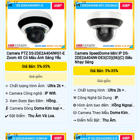
17
19
Camera PTZ DS-2DE2A404IWG1-E
Camera SpeedDome Mini IP DS-
Zoom 4X Có Màu Ánh Sáng Yếu
2DE2A404IW-DE3(C0)(S6)(C) Siêu
Nhạy Sáng
Giá Bán: 5%-35%
Giá Bán: 5%-35%
Giá gốc:
Giá gốc:
🔆 Chất lượng hình Ảnh :
Ultra 2k + .
🔅 Chất lượng hình :
Ultra 2k + .
✳️ Camera Công nghệ :
IP Wifi.
⚒ Công Nghệ Sử Dụng :
IP.
🌛 Xem Được Ban Đêm :
Hồng
❂ Hình ảnh ban đêm :
Hồng Ngoại
Ngoại 20m Hồng Ngoại Smart IR.
🗜️ Camera Dòng
Dome Kim loại +
20m Hồng Ngoại Smart IR.
🎲 Camera Theo Mẫu
Dome Kim
Nhựa.
️✔️ Đặt Điểm :
Thu Âm Và Loa.
loại + Nhựa.
️⇝ Điểm Nỗi Bật :
Thu Âm.
18
13