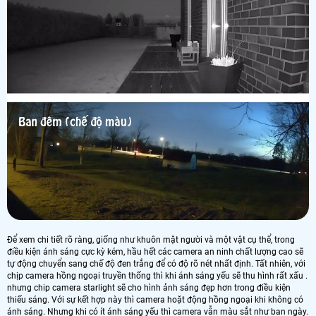
Để xem chi tiết rõ ràng, giống như khuôn mặt người và một vật cụ thể, trong
điều kiện ánh sáng cực kỳ kém, hầu hết các camera an ninh chất lượng cao sẽ
tự động chuyển sang chế độ đen trắng để có độ rõ nét nhất định. Tất nhiên, với
chịp camera hồng ngoại truyền thống thì khi ánh sáng yếu sẽ thu hình rất xấu .
nhưng chip camera starlight sẽ cho hình ảnh sáng đẹp hơn trong điều kiện
thiếu sáng. Với sự kết hợp này thì camera hoặt động hồng ngoại khi không có
ánh sáng. Nhưng khi có ít ánh sáng yếu thì camera vẫn màu sắt như ban ngày.