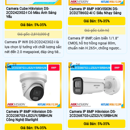
Camera Cube Hikvision DS-
Camera IP 8MP HIKVISION DS-
2CD2423G2-I Có Màu Ánh Sáng
2CD2T86G2-4I C Siêu Nhạy Sáng
Yếu
Giá Bán: 5%-35%
Giá Bán: 5%-35%
Giá gốc: Liên hệ
Giá gốc: 2,810,000 ₫
Camera IP 8MP, cảm biến 1/1.8”
Camera IP Wifi DS-2CD2423G2-I là
CMOS, hỗ trợ hồng ngoại 80m,
lựa chọn lý tưởng với chất lượng sắc
chuẩn nén H.265+, chống ngược
nét đến 2.0 megapixel, đáp ứng tiêu
sáng WDR 120dB, IP67.
chuẩn chất lượng. Với khả năng
xem được ban đêm thông qua hồng
23
24
ngoại 10m, thiết bị này sử dụng
công nghệ IP Wifi tiên tiến, không
giảm chất lượng truyền dẫn. DWDR
120db giúp chống ngược sáng,
mang lại hình ảnh rõ nét
Camera IP 8MP Hikvision DS-
Camera IP 8MP Hikvision DS-
2CD2387G3-LIS2UY/SRBHUN
2CD2687G3-LIZS2UY/SRBHUN
Công Nghệ Starlight
Giá Bán: 5%-35%
Giá Bán: 5%-35%