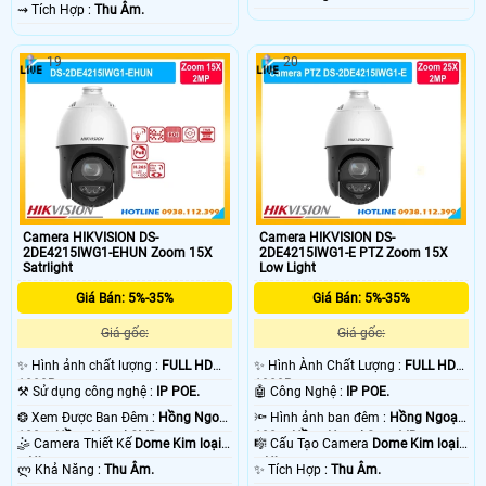
+ Nhựa.
️⇝ Tích Hợp :
Thu Âm.
19
20
Camera HIKVISION DS-
Camera HIKVISION DS-
2DE4215IWG1-EHUN Zoom 15X
2DE4215IWG1-E PTZ Zoom 15X
Satrlight
Low Light
Giá Bán: 5%-35%
Giá Bán: 5%-35%
Giá gốc:
Giá gốc:
✨ Hình ảnh chất lượng :
FULL HD
✨ Hình Ành Chất Lượng :
FULL HD
1080P .
1080P .
⚒ Sử dụng công nghệ :
IP POE.
🤖️ Công Nghệ :
IP POE.
❂ Xem Được Ban Đêm :
Hồng Ngoại
🔦 Hình ảnh ban đêm :
Hồng Ngoại
100m Hồng Ngoại SMD.
100m Hồng Ngoại Smart IR.
🤹 Camera Thiết Kế
Dome Kim loại
🎼️ Cấu Tạo Camera
Dome Kim loại
+ Nhựa.
+ Nhựa.
️ლ Khả Năng :
Thu Âm.
️✨ Tích Hợp :
Thu Âm.