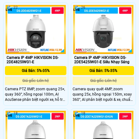
chuẩn IP67.
vật thể ở xa. Hồng ngoại 100m hỗ
22
26
trợ quan sát ban đêm hiệu quả. PTZ
xoay 360° giúp quan sát toàn cảnh
không góc chết.
Camera IP 4MP HIKVISION DS-
Camera IP 4MP HIKVISION DS-
2DE4825IWG1-E
2DE5425IWG1-E Siêu Nhạy Sáng
Giá Bán: 5%-35%
Giá Bán: 5%-35%
Giá gốc: Liên hệ
Giá gốc: Liên hệ
Camera PTZ 8MP, zoom quang 25×,
Camera quay quét 4MP, zoom
quay 360°, hồng ngoại 100m, AI
quang 25x, hồng ngoại 150m, xoay
AcuSense phân biệt người xe, hỗ trợ
360°, AI phân biệt người & xe, chuẩn
đàm thoại hai chiều.
IP67, phù hợp giám sát ngoài trời
18
18