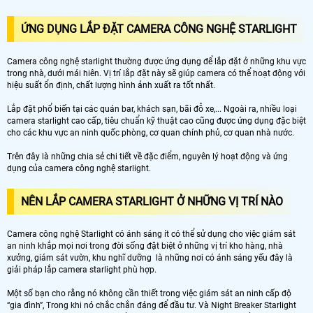
ỨNG DỤNG LẮP ĐẶT CAMERA CÔNG NGHỆ STARLIGHT
Camera công nghệ starlight thường được ứng dụng để lắp đặt ở những khu vực
trong nhà, dưới mái hiên. Vị trí lắp đặt này sẽ giúp camera có thể hoạt động với
hiệu suất ổn định, chất lượng hình ảnh xuất ra tốt nhất.
Lắp đặt phổ biến tại các quán bar, khách sạn, bãi đỗ xe,... Ngoài ra, nhiều loại
camera starlight cao cấp, tiêu chuẩn kỹ thuật cao cũng được ứng dụng đặc biệt
cho các khu vực an ninh quốc phòng, cơ quan chính phủ, cơ quan nhà nước.
Trên đây là những chia sẻ chi tiết về đặc điểm, nguyên lý hoạt động và ứng
dụng của camera công nghệ starlight.
NÊN LẮP CAMERA STARLIGHT Ở NHỮNG VỊ TRÍ NÀO
Camera công nghệ Starlight có ánh sáng ít có thể sử dụng cho việc giám sát
an ninh khắp mọi nơi trong đời sống đặt biệt ở những vị trí kho hàng, nhà
xưởng, giám sát vườn, khu nghĩ dưỡng là những nơi có ánh sáng yếu đây là
giải pháp lắp camera starlight phù hợp.
Một số bạn cho rằng nó không cần thiết trong việc giám sát an ninh cấp độ
“gia đình”, Trong khi nó chắc chắn đáng để đầu tư. Và Night Breaker Starlight