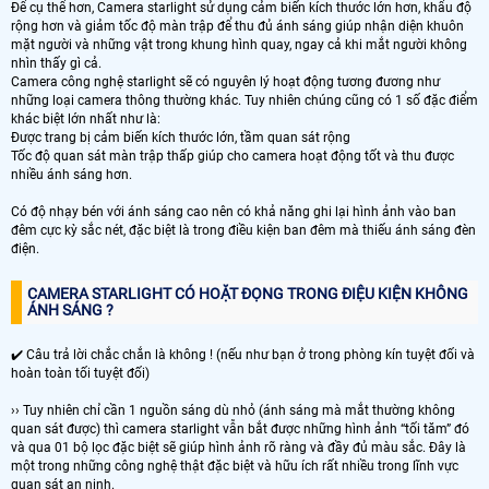
Để cụ thể hơn, Camera starlight sử dụng cảm biến kích thước lớn hơn, khẩu độ
rộng hơn và giảm tốc độ màn trập để thu đủ ánh sáng giúp nhận diện khuôn
mặt người và những vật trong khung hình quay, ngay cả khi mắt người không
nhìn thấy gì cả.
Camera công nghệ starlight sẽ có nguyên lý hoạt động tương đương như
những loại camera thông thường khác. Tuy nhiên chúng cũng có 1 số đặc điểm
khác biệt lớn nhất như là:
Được trang bị cảm biến kích thước lớn, tầm quan sát rộng
Tốc độ quan sát màn trập thấp giúp cho camera hoạt động tốt và thu được
nhiều ánh sáng hơn.
Có độ nhạy bén với ánh sáng cao nên có khả năng ghi lại hình ảnh vào ban
đêm cực kỳ sắc nét, đặc biệt là trong điều kiện ban đêm mà thiếu ánh sáng đèn
điện.
CAMERA STARLIGHT CÓ HOẶT ĐỌNG TRONG ĐIỆU KIỆN KHÔNG
ÁNH SÁNG ?
✔️ Câu trả lời chắc chắn là không ! (nếu như bạn ở trong phòng kín tuyệt đối và
hoàn toàn tối tuyệt đối)
›› Tuy nhiên chỉ cần 1 nguồn sáng dù nhỏ (ánh sáng mà mắt thường không
quan sát được) thì camera starlight vẫn bắt được những hình ảnh “tối tăm” đó
và qua 01 bộ lọc đặc biệt sẽ giúp hình ảnh rõ ràng và đầy đủ màu sắc. Đây là
một trong những công nghệ thật đặc biệt và hữu ích rất nhiều trong lĩnh vực
quan sát an ninh.