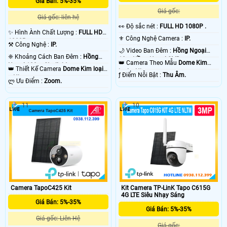
Giá Bán: 5%-35%
Giá gốc:
Camera starlight mang lại hiệu quả giám sát ban đêm tốt nhất, có thể nói đây
Giá gốc: liên hệ
là giải pháp lắp camera phù hợp cho gia đình văn phòng, với tiêu chí giám sát
️👀 Độ sắc nét :
FULL HD 1080P .
✨ Hình Ành Chất Lượng :
FULL HD
ban đêm hiệu quả hình ảnh rõ nét. Ngoài ra camera starlight vẫn có thể giám
⚜️ Công Nghệ Camera :
IP.
1080P .
sát hồng ngoại trong điều kiện không có ánh sáng cho giải pháp giám sát
⚒ Công Nghệ :
IP.
hoàn hảo hơn. 😱
🌙 Video Ban Đêm :
Hồng Ngoại
❈ Khoảng Cách Ban Đêm :
Hồng
10m Hồng Ngoại SMD.
👑 Camera Theo Mẫu
Dome Kim
Ngoại 100m Starlight.
👑 Thiết Kế Camera
Dome Kim loại
loại + Nhựa.
️ƒ Điểm Nỗi Bật :
Thu Âm.
+ Nhựa.
️ლ Ưu Điểm :
Zoom.
11
10
'
Camera TapoC425 Kit
Kit Camera TP-LinK Tapo C615G
4G LTE Siêu Nhạy Sáng
Giá Bán: 5%-35%
Giá Bán: 5%-35%
Giá gốc: Liên Hệ
Giá gốc: