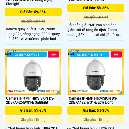
2DE7A232IWG1-E Công Nghệ
2DE7A232IWG1-EHUN
Starlight
Giá Bán: 5%-35%
Giá Bán: 5%-35%
Giá gốc: Liên hệ
Giá gốc: Liên hệ
Độ phân giải 2MP cho hình ảnh
Camera quay quét IP 2MP, zoom
giám sát rõ ràng ổn định. Zoom
quang 32×, hồng ngoại 200m, quay
quang 32X quan sát chi tiết từ xa
quét 360°, AI AcuSense phân loại
khu vực rộng. Hồng ngoại 200m hỗ
người và xe, chuẩn bảo vệ IP67,
trợ quan sát ban đêm hiệu quả cao.
IK10.
Cảm biến 1/2.8" CMOS cho chất
14
10
lượng hình ảnh ổn định. Xoay 360°
PTZ linh hoạt bao quát toàn khu
vực rộng.
Camera IP 4MP HIKVISION DS-
Camera IP 4MP HIKVISION DS-
2DE7A425IWG1-E Satrlight
2DE7A432IWG1-E Low Light
Giá Bán: 5%-35%
Giá Bán: 5%-35%
Giá gốc: Liên hệ
Giá gốc: Liên hệ
️⚡ Chất lượng hình Ảnh :
Ultra 2k + .
️👀 Chất lượng hình :
Ultra 2k + .