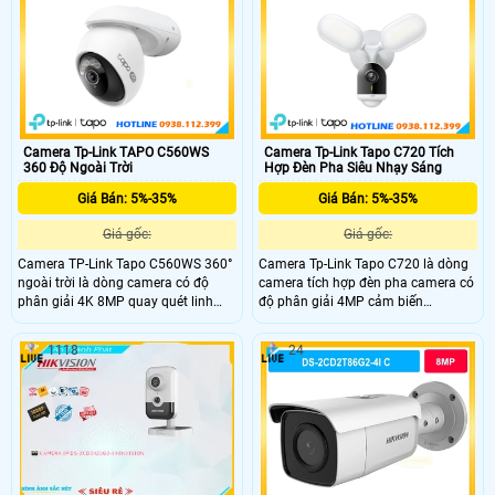
được trang bị.
Camera Tp-Link TAPO C560WS
Camera Tp-Link Tapo C720 Tích
360 Độ Ngoài Trời
Hợp Đèn Pha Siêu Nhạy Sáng
Giá Bán: 5%-35%
Giá Bán: 5%-35%
Giá gốc:
Giá gốc:
Camera TP-Link Tapo C560WS 360°
Camera Tp-Link Tapo C720 là dòng
ngoài trời là dòng camera có độ
camera tích hợp đèn pha camera có
phân giải 4K 8MP quay quét linh
độ phân giải 4MP cảm biến
hoạt zoom kỹ thuật số 18x và nhìn
Starlight, góc nhìn siêu rộng 153°.
đêm màu Starlight. Công nghệ AI
Hồng ngoại tầm xa ban đêm 30m
1118
24
phát hiện người, thú cưng, phương
và Full-Color Night Vision. Tích hợp
tiện và còi báo động 99dB. Hỗ trợ
2 đèn Floodlight 2800 Lumen, công
Wi-Fi 2.4GHz/5GHz, chuẩn IP66
nghệ nhận diện AI thông minh phát
kháng nước và bụi
hiện chuyển động, còi báo động
93dB và đàm thoại hai chiều.