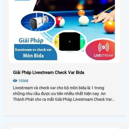
Giải Pháp Livestream Check Var Bida
19368
Livestream và check var cho bộ môn bida là 1 trong
những nhu cầu được ưu tiên nhiều nhất hiện nay. An
Thành Phát cho ra mắt Giải Pháp Livestream Check Var
Bida với sự kết hợp giữa camera giám sát và phần mềm
livestream check var của AN Thành Phát cho phép check
var những pha hightlight và gọi món ngay trên bảng điểm
ngoài ra giải pháp này còn hỗ trợ livetsream bằng camera
giám sát lên các nèn tản mạng xả hội như Facebook và