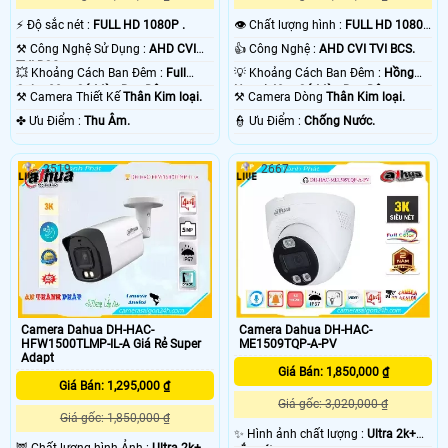
️⚡ Độ sắc nét :
FULL HD 1080P .
👁 Chất lượng hình :
FULL HD 1080P
.
⚒ Công Nghệ Sử Dụng :
AHD CVI
👍 Công Nghệ :
AHD CVI TVI BCS.
TVI BCS.
💥 Khoảng Cách Ban Đêm :
Full
💡 Khoảng Cách Ban Đêm :
Hồng
Color 20m Có Màu Ban Đêm.
Ngoại 40m Có Màu Ban Đêm.
⚒ Camera Thiết Kế
Thân Kim loại.
⚒ Camera Dòng
Thân Kim loại.
️✤ Ưu Điểm :
Thu Âm.
️👮 Ưu Điểm :
Chống Nước.
2519
2667
Camera Dahua DH-HAC-
Camera Dahua DH-HAC-
HFW1500TLMP-IL-A Giá Rẻ Super
ME1509TQP-A-PV
Adapt
Giá Bán: 1,850,000 ₫
Giá Bán: 1,295,000 ₫
Giá gốc: 3,020,000 ₫
Giá gốc: 1,850,000 ₫
✨ Hình ảnh chất lượng :
Ultra 2k+
🦉 Chất lượng hình Ảnh :
Ultra 2k+