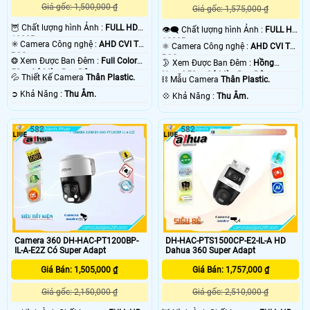
Giá gốc: 1,500,000 ₫
Giá gốc: 1,575,000 ₫
🦉 Chất lượng hình Ảnh :
FULL HD
👁️‍🗨 Chất lượng hình Ảnh :
FULL HD
1080P .
1080P .
✳️ Camera Công nghệ :
AHD CVI TVI
⚛️ Camera Công nghệ :
AHD CVI TVI
BCS.
BCS.
❂ Xem Được Ban Đêm :
Full Color
🌛 Xem Được Ban Đêm :
Hồng
50m Có Màu Ban Ðêm.
Ngoại 50m Có Màu Ban Ðêm.
💦 Thiết Kế Camera
Thân Plastic.
⛓ Mẫu Camera
Thân Plastic.
️➲ Khả Năng :
Thu Âm.
️💠 Khả Năng :
Thu Âm.
582
582
Camera 360 DH-HAC-PT1200BP-
DH-HAC-PTS1500CP-E2-IL-A HD
IL-A-E2Z Có Super Adapt
Dahua 360 Super Adapt
Giá Bán: 1,505,000 ₫
Giá Bán: 1,757,000 ₫
Giá gốc: 2,150,000 ₫
Giá gốc: 2,510,000 ₫