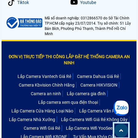
Tiktok
Youtube
Mã số doanh nghiệp: 0312866570 do Sở Tài Chính
TP.HCM cấp ngày 23/07/2014. Trụ sở chính: 51 Lũy
Bán Bích, Phường Phú Thạnh, Thành Phố Hồ Chí
Minh
ĐƠN VỊ TRỰC TIẾP THI CÔNG LẮP ĐẶT HỆ THỐNG CAMERA AN
NINH
Lắp Camera Vantech Giá Rẻ
Camera Dahua Giá Rẻ
Camera Kbvision Chính Hãng
Camera HIKVISION
Camera an ninh
Lắp camera gia đình
Lắp camera xem qua điện thoại
Lắp Camera Cửa Hàng Loại Nào
Lắp Camera Văn Phòng
Lắp Camera Nhà Xưởng
Lắp Camera Wifi Giá Rẻ Không Dây
Camera Wifi Giá Rẻ
Lắp Camera Wifi YooSee
Lắp Camera Wifi KBONE
Tư Vấn Mua Khóa Cửa