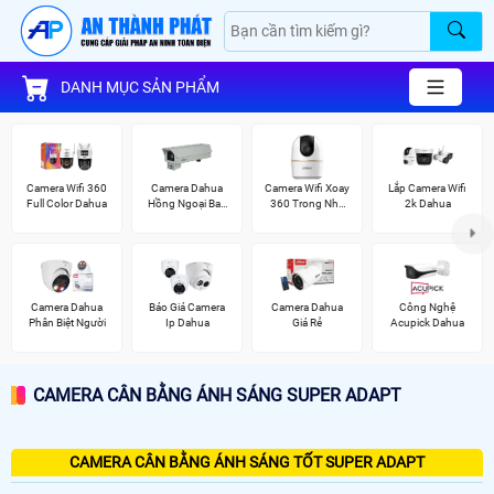
DANH MỤC SẢN PHẨM
Camera Wifi 360
Camera Dahua
Camera Wifi Xoay
Lắp Camera Wifi
Full Color Dahua
Hồng Ngoại Ban
360 Trong Nhà
2k Dahua
Đêm
Dahua
Camera Dahua
Báo Giá Camera
Camera Dahua
Công Nghệ
Phân Biệt Người
Ip Dahua
Giá Rẻ
Acupick Dahua
CAMERA CÂN BẰNG ÁNH SÁNG SUPER ADAPT
CAMERA CÂN BẰNG ÁNH SÁNG TỐT SUPER ADAPT