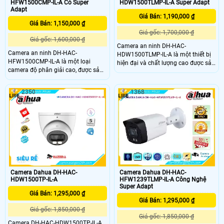
HFW1500CMP-IL-A Có Super
HDW1500TLMP-IL-A Super Adapt
Adapt
Giá Bán: 1,190,000 ₫
Giá Bán: 1,150,000 ₫
Giá gốc: 1,700,000 ₫
Giá gốc: 1,600,000 ₫
Camera an ninh DH-HAC-
Camera an ninh DH-HAC-
HDW1500TLMP-IL-A là một thiết bị
HFW1500CMP-IL-A là một loại
hiện đại và chất lượng cao được sản
camera độ phân giải cao, được sản
xuất bởi hãng Dahua Technology.
xuất bởi hãng Dahua. Với công
Với độ phân giải 5 megapixel,
nghệ HDCVI mới nhất, camera này
camera này cho phép bạn kiểm soát
2350
1368
cung cấp hình ảnh sắc nét và chất
và giám sát một khu vực rộng lớn
lượng cao với độ phân giải 5MP. Nó
với hình ảnh sắc nét và rõ ràng
có khả năng quan sát ban đêm vượt
trội với hồng ngoại thông minh lên
đến 30m
Camera Dahua DH-HAC-
Camera Dahua DH-HAC-
HDW1500TP-IL-A
HFW1239TLMP-IL-A Công Nghệ
Super Adapt
Giá Bán: 1,295,000 ₫
Giá Bán: 1,295,000 ₫
Giá gốc: 1,850,000 ₫
Giá gốc: 1,850,000 ₫
Camera DH-HAC-HDW1500TP-IL-A