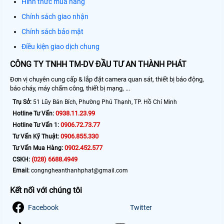
Hình thức mua hàng
Chính sách giao nhận
Chính sách bảo mật
Điều kiện giao dịch chung
CÔNG TY TNHH TM-DV ĐẦU TƯ AN THÀNH PHÁT
Đơn vị chuyên cung cấp & lắp đặt camera quan sát, thiết bị báo động,
báo cháy, máy chấm công, thiết bị mạng, ...
Trụ Sở:
51 Lũy Bán Bích, Phường Phú Thạnh, TP. Hồ Chí Minh
0938.11.23.99
Hotline Tư Vấn:
0906.72.73.77
Hotline Tư Vấn 1:
0906.855.330
Tư Vấn Kỹ Thuật:
0902.452.577
Tư Vấn Mua Hàng:
(028) 6688.4949
CSKH:
Email:
congngheanthanhphat@gmail.com
Kết nối với chúng tôi
Facebook
Twitter