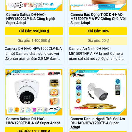
Camera Dahua DH-HAC-
Camera Báo Động TiOC DH-HAC-
HFW1500CLP-IL-A Công Nghệ
ME1509THP-A-PV Chống Chói Với
Super Adapt
Super Adapt
Giá Bán: 990,000 ₫
Giá Bán: 30%
Giá gốc: 1,400,000 ₫
Giá gốc: 00 ₫
Camera DH-HAC-HFW1500CLP-IL-A
Camera An Ninh DH-HAC-
là một Camera chất lượng cao với
ME1509THP-A-PV là một Camera
độ phân giải lên đến 2.0 MP, đảm
giám sát sắt nét với độ phân giải
bảo mang đến những hình ảnh sắc
Ultra 4K Lite, cho hình ảnh rõ nét.
nét. Đặc biệt, chất lượng hình ảnh
Camera cũng được trang bị công
1297
1857
ban đêm với chế độ Full Color có thể
nghệ hồng ngoại 40m, giúp cho
quan sát xa tới 20m giúp bạn dễ
hình ảnh ban đêm sáng đẹp. Với
dàng nhìn rõ hơn trong môi trường
tính năng AHD CVI TVI BCS, camera
thiếu ánh sáng
đảm bảo chất lượng hình ảnh sắt
nét
Camera Dahua DH-HAC-
Camera Dahua Ngoài Trời Ghi Âm
HDW1239TP-IL-A Có Super Adapt
DH-HAC-HFW1200TP-A Super
Adapt
Giá Bán: 1,350,000 ₫