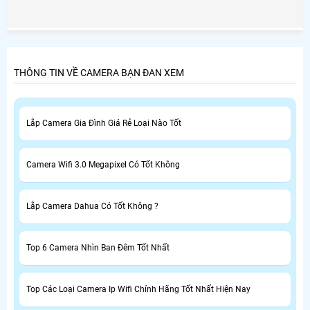
bạn vào ban đêm, mà chúng còn được cung cấp năng
lượng hoàn toàn miễn phí bởi ánh sáng từ mặt trời.
THÔNG TIN VỀ CAMERA BẠN ĐAN XEM
Lắp Camera Gia Đình Giá Rẻ Loại Nào Tốt
Camera Wifi 3.0 Megapixel Có Tốt Không
Lắp Camera Dahua Có Tốt Không ?
Top 6 Camera Nhìn Ban Đêm Tốt Nhất
Top Các Loại Camera Ip Wifi Chính Hãng Tốt Nhất Hiện Nay