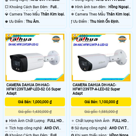
❃ Hình ảnh ban đêm :
Hồng Ngoại
💥 Khoảng Cách Ban Đêm :
Full
80m Hồng Ngoại Smart IR.
Color 20m Có Màu Ban Đêm.
❄ Camera Theo Mẫu
Thân Kim loại.
💎 Camera Theo Mẫu
Thân Kim loại.
️ƒ Ưu Điểm :
Thu hình Ổn Định.
️♚ Ưu Điểm :
Thu Âm.
3891
4503
CAMERA DAHUA DH-HAC-
CAMERA DAHUA DH-HAC-
HFW1239TLMP-LED-S2 Có Super
HFW1239TP-A-LED-S2 Super
Adapt
Adapt
Giá Bán: 1,000,000 ₫
Giá Bán: 1,100,000 ₫
Giá gốc: 1,430,000 ₫
Giá gốc: 1,585,000 ₫
☀️ Hình Ành Chất Lượng :
FULL HD
🔅 Chất lượng hình Ảnh :
FULL HD
1080P .
1080P .
⚛️ Tích hợp công nghệ :
AHD CVI
®️ Sử dụng công nghệ :
AHD CVI TVI
TVI BCS.
BCS.
🔴 Khoảng Cách Ban Đêm :
Full
❂ Khi xem thiếu sáng :
Hồng Ngoại