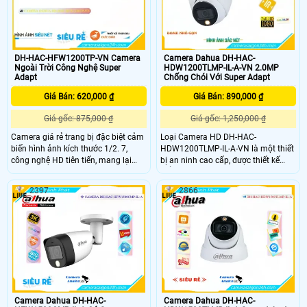
Camera Dahua DH-HAC-
DH-HAC-HFW1200TP-VN Camera
HDW1200TLMP-IL-A-VN 2.0MP
Ngoài Trời Công Nghệ Super
Chống Chói Với Super Adapt
Adapt
Giá Bán: 890,000 ₫
Giá Bán: 620,000 ₫
Giá gốc: 1,250,000 ₫
Giá gốc: 875,000 ₫
Loại Camera HD DH-HAC-
Camera giá rẻ trang bị đặc biệt cảm
HDW1200TLMP-IL-A-VN là một thiết
biến hình ảnh kích thước 1/2. 7,
bị an ninh cao cấp, được thiết kế
công nghệ HD tiên tiến, mang lại
kiểu dáng dome nhỏ gọn có gốc
hình ảnh chất lượng sắc nét. Với
nhìn tối ưu, công nghệ camera
tiêu cự cố định 3. 6mm, camera DH-
2397
2866
Analog, độ phân giải 2.0MP cho ra
HAC-HFW1200TP-VN giúp quan sát
hình ảnh 1080P siêu nét tích hợp
rộng lớn, ghi lại mọi chi tiết một
micro giúp thu tiếng kèm hình ảnh
cách chân thực
và truyền âm qua cáp đồng trục
Camera Dahua DH-HAC-
Camera Dahua DH-HAC-