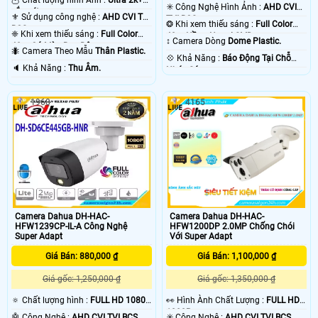
sắc nét .
✳️ Công Nghệ Hình Ảnh :
AHD CVI
sắc nét .
⚜️ Sử dụng công nghệ :
AHD CVI TVI
TVI BCS.
❂ Khi xem thiếu sáng :
Full Color
BCS.
❈ Khi xem thiếu sáng :
Full Color
40m Hồng Ngoại SMD.
↕️ Camera Dòng
Dome Plastic.
40m Có Màu Ban Đêm.
🐜 Camera Theo Mẫu
Thân Plastic.
️💠 Khả Năng :
Báo Động Tại Chỗ
️🔈 Khả Năng :
Thu Âm.
Nháy Sáng.
1968
4165
Camera Dahua DH-HAC-
Camera Dahua DH-HAC-
HFW1200DP 2.0MP Chống Chói
HFW1239CP-IL-A Công Nghệ
Với Super Adapt
Super Adapt
Giá Bán: 1,100,000 ₫
Giá Bán: 880,000 ₫
Giá gốc: 1,350,000 ₫
Giá gốc: 1,250,000 ₫
️👀 Hình Ành Chất Lượng :
FULL HD
🔅 Chất lượng hình :
FULL HD 1080P
1080P .
.
✳️ Công Nghệ :
AHD CVI TVI BCS.
🤖️ Công Nghệ :
AHD CVI TVI BCS.