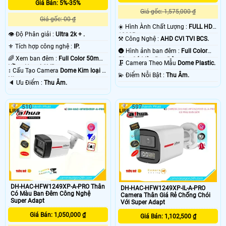
Giá Bán: 5%-35%
Giá gốc: 1,575,000 ₫
Giá gốc: 00 ₫
☀️ Hình Ành Chất Lượng :
FULL HD
👁 Độ Phân giải :
Ultra 2k + .
1080P .
⚒ Công Nghệ :
AHD CVI TVI BCS.
⚜️ Tích hợp công nghệ :
IP.
🌚 Hình ảnh ban đêm :
Full Color
🌈 Xem ban đêm :
Full Color 50m
50m Có Màu Ban Ðêm.
🗜️ Camera Theo Mẫu
Dome Plastic.
Hồng Ngoại SMD.
↕️ Cấu Tạo Camera
Dome Kim loại +
️💫 Điểm Nỗi Bật :
Thu Âm.
Nhựa.
️🔈 Ưu Điểm :
Thu Âm.
510
597
DH-HAC-HFW1249XP-A-PRO Thân
DH-HAC-HFW1249XP-IL-A-PRO
Có Màu Ban Đêm Công Nghệ
Camera Thân Giá Rẻ Chống Chói
Super Adapt
Với Super Adapt
Giá Bán: 1,050,000 ₫
Giá Bán: 1,102,500 ₫