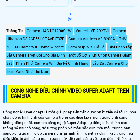
1
⫸
Thông Tin:
Camera HAC-LC1200SL-W
Vantech VP-292TVI
Camera
Hikvision DS-2CE56H0T-AVPIT3ZF
Camera Vantech VP-8200A
TNV-
7011RC Camera IP Dome Wisenet
Camera Ip Wifi Giá Rẻ
Giải Pháp Lắp
Đặt Camera Trọn Gói Cho Gia Đình
Một Số Gợi Ý Khi Chọn Camera Giám
Sát
Phân Phối Camera Wifi Giá Rẻ Chính Hãng
Lắp Đặt Camera Cho
Tiệm Vàng Như Thế Nào
CÔNG NGHỆ ĐIỀU CHỈNH VIDEO SUPER ADAPT TRÊN
CAMERA
Công nghệ Super Adapt là một giải pháp tiên tiến được phát triển để tối ưu hóa
chất lượng hình ảnh của camera trong các điều kiện môi trường ánh sáng
không đồng nhất. camera công nghệ Super Adapt tự động điều chỉnh các
thông số như độ sáng, độ tương phản, và màu sắc dựa trên môi trường ánh
sáng xung quanh, giúp camera ghi lại hình ảnh rõ nét và chính xác trong mọi
điều kiện, từ ánh sáng mạnh ban ngày đến ánh sáng yếu ban đêm. Nhờ khả