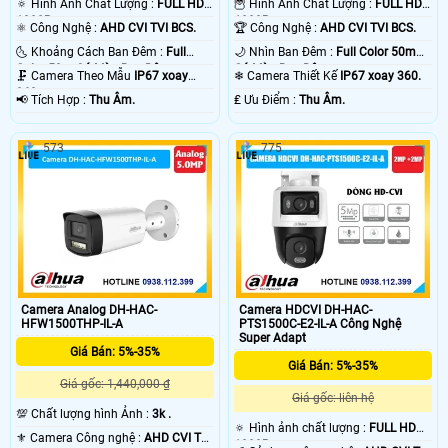
🔅 Hình Ành Chất Lượng :
FULL HD
🦉 Hình Ành Chất Lượng :
FULL HD
1080P .
1080P .
⚛️ Công Nghệ :
AHD CVI TVI BCS.
🏆 Công Nghệ :
AHD CVI TVI BCS.
🌜 Khoảng Cách Ban Đêm :
Full
🌙 Nhìn Ban Đêm :
Full Color 50m
Color 50m Có Màu Ban Ðêm.
Có Màu Ban Ðêm.
🗜️ Camera Theo Mẫu
IP67 xoay
❄ Camera Thiết Kế
IP67 xoay 360.
360.
️📢 Tích Hợp :
Thu Âm.
️₤ Ưu Điểm :
Thu Âm.
573
775
Camera Analog DH-HAC-
Camera HDCVI DH-HAC-
HFW1500THP-IL-A
PTS1500C-E2-IL-A Công Nghệ
Super Adapt
Giá Bán: 5%-35%
Giá Bán: 5%-35%
Giá gốc: 1,440,000 ₫
Giá gốc: liên hệ
💯 Chất lượng hình Ảnh :
3k .
🔅 Hình ảnh chất lượng :
FULL HD
⚜️ Camera Công nghệ :
AHD CVI TVI
1080P .