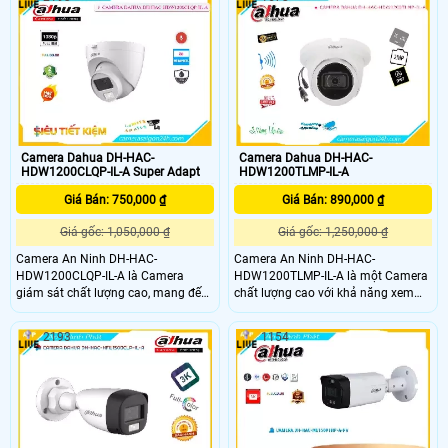
nghệ chính như AHD, CVI, TVI, BCS.
ngoại 40m, camera cho ra chất
Một ưu điểm nổi bật của camera
lượng hình ảnh Full HD 1080P sắc
này là khả năng thu âm, đồng thời
nét. Đặc biệt, camera hỗ trợ lưu trữ
có khả năng xem được ban đêm với
hình ảnh lâu hơn qua các định dạng
tầm nhìn màu trọn vẹn 20m
nén H.265+/H
Camera Dahua DH-HAC-
Camera Dahua DH-HAC-
HDW1200CLQP-IL-A Super Adapt
HDW1200TLMP-IL-A
Giá Bán: 750,000 ₫
Giá Bán: 890,000 ₫
Giá gốc: 1,050,000 ₫
Giá gốc: 1,250,000 ₫
Camera An Ninh DH-HAC-
Camera An Ninh DH-HAC-
HDW1200CLQP-IL-A là Camera
HDW1200TLMP-IL-A là một Camera
giám sát chất lượng cao, mang đến
chất lượng cao với khả năng xem
hình ảnh sắc nét với độ phân giải
ban đêm thông qua công nghệ
FULL HD 1080P. Khả năng quan sát
Hồng Ngoại, giới hạn 30m. Camera
2193
1154
ban đêm đặc biệt vượt trội nhờ công
này hỗ trợ chất lượng hình ảnh FULL
nghệ hình ảnh AHD CVI TVI BCS,
HD 1080P, mang lại hình ảnh sắc
cho phép hiển thị màu sắc rõ nét
nét và chi tiết. Được trang bị công
trong khoảng cách tới 30m
nghệ AHD CVI TVI BCS, camera
tương thích với nhiều hệ thống giám
sát