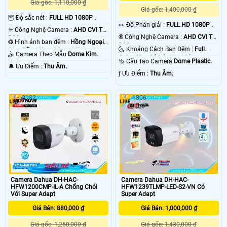
Giá gốc: 1,110,000 ₫
Giá gốc: 1,400,000 ₫
🦉 Độ sắc nét :
FULL HD 1080P .
️👀 Độ Phân giải :
FULL HD 1080P .
✳️ Công Nghệ Camera :
AHD CVI TVI
®️ Công Nghệ Camera :
AHD CVI TVI
BCS.
❂ Hình ảnh ban đêm :
Hồng Ngoại
BCS.
🌜 Khoảng Cách Ban Đêm :
Full
50m Hồng Ngoại Smart IR.
🤹 Camera Theo Mẫu
Dome Kim
Color 40m Có Màu Ban Đêm.
🔩 Cấu Tạo Camera
Dome Plastic.
loại.
️🔔 Ưu Điểm :
Thu Âm.
️ƒ Ưu Điểm :
Thu Âm.
2182
1806
Camera Dahua DH-HAC-
Camera Dahua DH-HAC-
HFW1200CMP-IL-A Chống Chói
HFW1239TLMP-LED-S2-VN Có
Với Super Adapt
Super Adapt
Giá Bán: 880,000 ₫
Giá Bán: 1,000,000 ₫
Giá gốc: 1,250,000 ₫
Giá gốc: 1,430,000 ₫