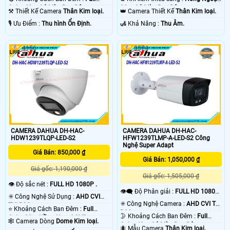
Color 40m Có Màu Ban Đêm.
20m Có Màu Ban Đêm.
⚒ Thiết Kế Camera
Thân Kim loại.
👑 Camera Thiết Kế
Thân Kim loại.
️🎙 Ưu Điểm :
Thu hình Ổn Định.
️🛃 Khả Năng :
Thu Âm.
4156
3574
CAMERA DAHUA DH-HAC-
CAMERA DAHUA DH-HAC-
HDW1239TLQP-LED-S2
HFW1239TLMP-A-LED-S2 Công
Nghệ Super Adapt
Giá Bán: 850,000 ₫
Giá Bán: 1,050,000 ₫
Giá gốc: 1,190,000 ₫
Giá gốc: 1,505,000 ₫
👁 Độ sắc nét :
FULL HD 1080P .
👁️‍🗨 Độ Phân giải :
FULL HD 1080P
✳️ Công Nghệ Sử Dụng :
AHD CVI
.
✳️ Công Nghệ Camera :
AHD CVI TVI
TVI BCS.
⭐ Khoảng Cách Ban Đêm :
Full
BCS.
🌛 Khoảng Cách Ban Đêm :
Full
Color 20m Hồng Ngoại SMD.
🕸️ Camera Dòng
Dome Kim loại.
Color 40m Có Màu Ban Đêm.
🐜 Mẫu Camera
Thân Kim loại.