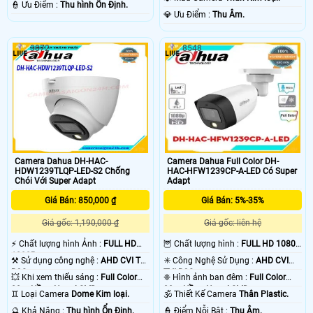
️👮 Ưu Điểm :
Thu hình Ổn Định.
️💎 Ưu Điểm :
Thu Âm.
3872
8548
Camera Dahua DH-HAC-
Camera Dahua Full Color DH-
HDW1239TLQP-LED-S2 Chống
HAC-HFW1239CP-A-LED Có Super
Chói Với Super Adapt
Adapt
Giá Bán: 850,000 ₫
Giá Bán: 5%-35%
Giá gốc: 1,190,000 ₫
Giá gốc: liên hệ
️⚡ Chất lượng hình Ảnh :
FULL HD
🦉 Chất lượng hình :
FULL HD 1080P
1080P .
.
⚒ Sử dụng công nghệ :
AHD CVI TVI
✳️ Công Nghệ Sử Dụng :
AHD CVI
BCS.
TVI BCS.
💥 Khi xem thiếu sáng :
Full Color
❈ Hình ảnh ban đêm :
Full Color
20m Hồng Ngoại SMD.
20m Hồng Ngoại SMD.
♊ Loại Camera
Dome Kim loại.
🕉️ Thiết Kế Camera
Thân Plastic.
️🔮 Khả Năng :
Thu hình Ổn Định.
️👮 Điểm Nỗi Bật :
Thu Âm.