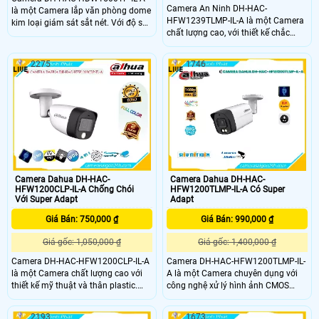
Camera An Ninh DH-HAC-
là một Camera lắp văn phòng dome
HFW1239TLMP-IL-A là một Camera
kim loại giám sát sắt nét. Với độ sắt
chất lượng cao, với thiết kế chắc
nét Ultra 4K Lite, camera này sử
chắn và vỏ kim loại. Hình ảnh của
dụng công nghệ hình ảnh AHD, CVI,
camera rất sắc nét, đạt chuẩn Full
và TVI BCS để đảm bảo chất lượng
2275
1746
HD 1080P, sử dụng công nghệ AHD,
hình ảnh được hiển thị rõ ràng và
CVI, TVI và BCS chính hãng. Đặc
sắc nét. Hệ thống ổn định của
biệt, camera này có khả năng thu
Camera mang đến sự ổn định và
âm và giám sát ban đêm với hồng
đáng tin cậy
ngoại 40m
Camera Dahua DH-HAC-
Camera Dahua DH-HAC-
HFW1200CLP-IL-A Chống Chói
HFW1200TLMP-IL-A Có Super
Với Super Adapt
Adapt
Giá Bán: 750,000 ₫
Giá Bán: 990,000 ₫
Giá gốc: 1,050,000 ₫
Giá gốc: 1,400,000 ₫
Camera DH-HAC-HFW1200CLP-IL-A
Camera DH-HAC-HFW1200TLMP-IL-
là một Camera chất lượng cao với
A là một Camera chuyên dụng với
thiết kế mỹ thuật và thân plastic.
công nghệ xử lý hình ảnh CMOS
Camera này cho hình ảnh chất
hiện đại. Với tính năng xem ban
lượng 2.0 MP và hỗ trợ các công
đêm thông qua công nghệ hồng
2193
1673