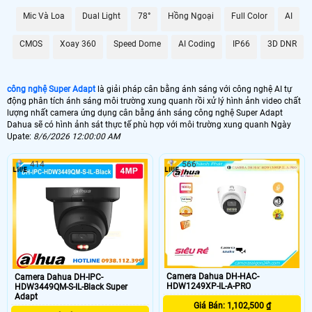
Mic Và Loa
Dual Light
78°
Hồng Ngoại
Full Color
AI
CMOS
Xoay 360
Speed Dome
AI Coding
IP66
3D DNR
công nghệ Super Adapt
là giải pháp cân bằng ánh sáng với công nghệ AI tự
động phân tích ánh sáng môi trường xung quanh rồi xử lý hình ảnh video chất
lượng nhất camera ứng dụng cân bằng ánh sáng công nghệ Super Adapt
Dahua sẽ có hình ảnh sát thực tế phù hợp với môi trường xung quanh Ngày
Upate:
8/6/2026 12:00:00 AM
414
566
Camera Dahua DH-HAC-
Camera Dahua DH-IPC-
HDW1249XP-IL-A-PRO
HDW3449QM-S-IL-Black Super
Adapt
Giá Bán: 1,102,500 ₫