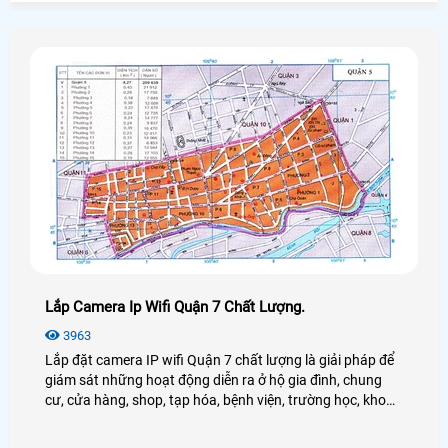
Lắp Camera Ip Wifi Quận 7 Chất Lượng.
3963
Lắp đặt camera IP wifi Quận 7 chất lượng là giải pháp để
giám sát những hoạt động diễn ra ở hộ gia đình, chung
cư, cửa hàng, shop, tạp hóa, bệnh viện, trường học, kho
xưởng ở Quận 5 mọi lúc mọi nơi chỉ cần thiết bị di động,
máy tính, Ipad kết nối mạng mà không cần có mặt ở nơi