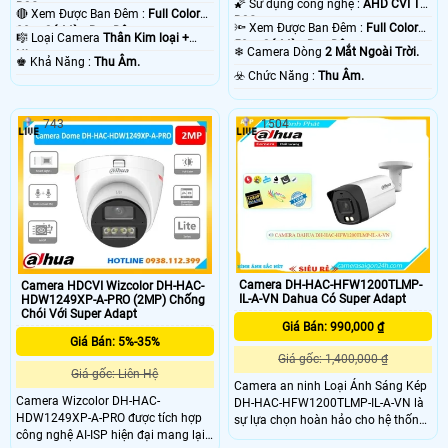
🌠 Sử dụng công nghệ :
AHD CVI TVI
BCS.
🔴 Xem Được Ban Đêm :
Full Color
BCS.
🔦 Xem Được Ban Đêm :
Full Color
80m Có Màu Ban Ðêm.
🎼️ Loại Camera
Thân Kim loại +
50m Có Màu Ban Ðêm.
❄ Camera Dòng
2 Mắt Ngoài Trời.
Nhựa.
️♚ Khả Năng :
Thu Âm.
️☣️ Chức Năng :
Thu Âm.
743
1504
Camera DH-HAC-HFW1200TLMP-
Camera HDCVI Wizcolor DH-HAC-
IL-A-VN Dahua Có Super Adapt
HDW1249XP-A-PRO (2MP) Chống
Chói Với Super Adapt
Giá Bán: 990,000 ₫
Giá Bán: 5%-35%
Giá gốc: 1,400,000 ₫
Giá gốc: Liên Hệ
Camera an ninh Loại Ánh Sáng Kép
Camera Wizcolor DH-HAC-
DH-HAC-HFW1200TLMP-IL-A-VN là
HDW1249XP-A-PRO được tích hợp
sự lựa chọn hoàn hảo cho hệ thống
công nghệ AI-ISP hiện đại mang lại
an ninh với tính năng đặc biệt. Thiết