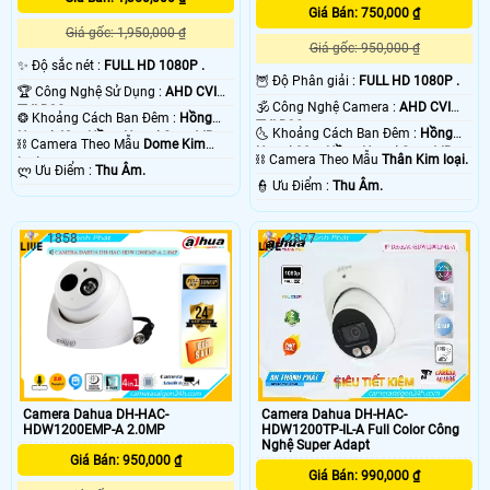
Giá Bán: 750,000 ₫
Giá gốc: 1,950,000 ₫
Giá gốc: 950,000 ₫
✨ Độ sắc nét :
FULL HD 1080P .
🦉 Độ Phân giải :
FULL HD 1080P .
🏆 Công Nghệ Sử Dụng :
AHD CVI
🕉️ Công Nghệ Camera :
AHD CVI
TVI BCS.
❂ Khoảng Cách Ban Đêm :
Hồng
TVI BCS.
🌜 Khoảng Cách Ban Đêm :
Hồng
Ngoại 40m Hồng Ngoại Smart IR.
⛓ Camera Theo Mẫu
Dome Kim
Ngoại 30m Hồng Ngoại Smart IR.
⛓ Camera Theo Mẫu
Thân Kim loại.
loại.
️ლ Ưu Điểm :
Thu Âm.
️👮 Ưu Điểm :
Thu Âm.
1858
2877
Camera Dahua DH-HAC-
Camera Dahua DH-HAC-
HDW1200EMP-A 2.0MP
HDW1200TP-IL-A Full Color Công
Nghệ Super Adapt
Giá Bán: 950,000 ₫
Giá Bán: 990,000 ₫