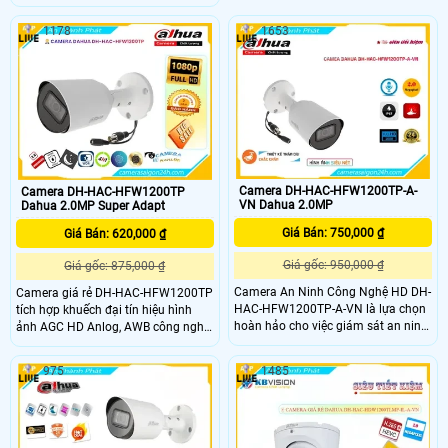
hình ảnh sắc nét vượt trội cả ngày
kế hỗ trợ chọn chế độ hồng ngoại
lẫn đêm. Góc nhìn rộng 101° và đèn
hoặc đèn chiếu sáng HD, cấu hình
1178
1653
LED hỗ trợ quan sát ban đêm có
tiết kiệm điện 12V. Camera có khả
màu lên đến 50m, chống nước IP67
năng chống ngược sáng DWDR, xem
giúp hoạt động ổn định trong điều
được ban đêm Full Color tới 40m
kiện thời tiết khắc nghiệt từ -40°C
đến +60°C.
Camera DH-HAC-HFW1200TP-A-
Camera DH-HAC-HFW1200TP
VN Dahua 2.0MP
Dahua 2.0MP Super Adapt
Giá Bán: 750,000 ₫
Giá Bán: 620,000 ₫
Giá gốc: 950,000 ₫
Giá gốc: 875,000 ₫
Camera An Ninh Công Nghệ HD DH-
Camera giá rẻ DH-HAC-HFW1200TP
HAC-HFW1200TP-A-VN là lựa chọn
tích hợp khuếch đại tín hiệu hình
hoàn hảo cho việc giám sát an ninh
ảnh AGC HD Anlog, AWB công nghệ
ngoài trời. Với thiết kế bullet thân
điều chỉnh màu sắc, CMOS mạnh
kim loại chắc chắn, camera này
mẽ cho màu sắc sặc sỡ. Hồng
975
1485
cung cấp hình ảnh trung thực với độ
ngoại 30m giám sát ban đêm, hỗ
phân giải 2.0 MP FULL HD 1080P.
trợ AHD, CVI, TVI, BCS giúp tiết kiệm
Bạn có thể dễ dàng giám sát từ xa
chi phí. Độ phân giải 2.0 megapixel,
thông qua điện thoại di động mọi
giá rẻ phù hợp chi phí
lúc mọi nơi