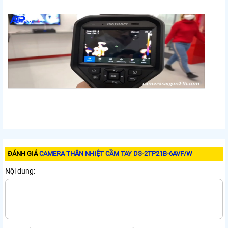
ĐÁNH GIÁ
CAMERA THÂN NHIỆT CẦM TAY DS-2TP21B-6AVF/W
Nội dung: