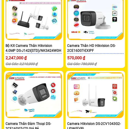
Bộ Kit Camera Thân Hikvision
Camera Thân HD Hikvision DS-
4.0MP DS-J142I(STD)/NKS424W0H
2CE16D0T-EXIPF
2,247,000 ₫
570,000 ₫
Giá Gốc: 3,210,000 ₫
Giá Gốc: 780,000 ₫
Camera Thân Đàm Thoại DS-
Camera Hikvision DS-2CV1043G2-
2CE16D0T-LTS Giá Rẻ
LIDW(F)(B)