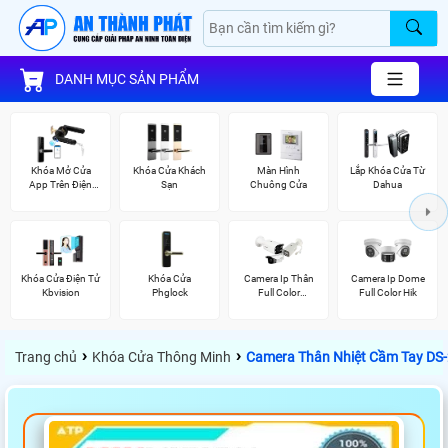
DANH MỤC SẢN PHẨM
Khóa Mở Cửa
Khóa Cửa Khách
Màn Hình
Lắp Khóa Cửa Từ
App Trên Điện
Sạn
Chuông Cửa
Dahua
Thoại
Khóa Cửa Điện Tử
Khóa Cửa
Camera Ip Thân
Camera Ip Dome
Kbvision
Phglock
Full Color
Full Color Hik
Hikvision
›
›
Trang chủ
Khóa Cửa Thông Minh
Camera Thân Nhiệt Cầm Tay D