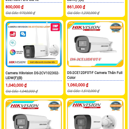
800,000 ₫
861,000 ₫
Giá Gốc: 970,000 ₫
Giá Gốc: 1,230,000 ₫
DS-2CE12DF0T-F Camera Thân Full
Camera Hikvision DS-2CV1023G2-
Color
LIDW(F)(B)
1,060,000 ₫
1,040,000 ₫
Giá Gốc: 1,510,000 ₫
Giá Gốc: 1,040,000 ₫