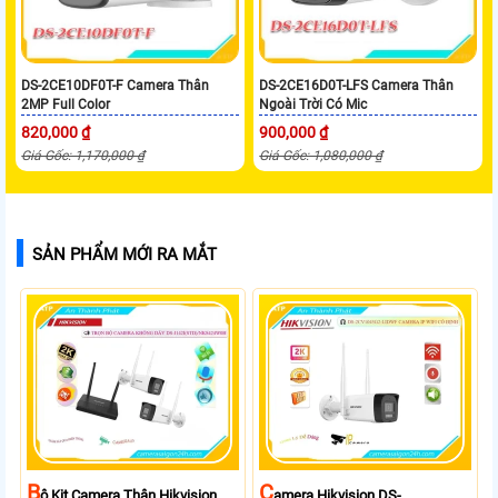
DS-2CE10DF0T-F Camera Thân
DS-2CE16D0T-LFS Camera Thân
2MP Full Color
Ngoài Trời Có Mic
820,000 ₫
900,000 ₫
Giá Gốc: 1,170,000 ₫
Giá Gốc: 1,080,000 ₫
SẢN PHẨM MỚI RA MẮT
B
C
Ộ Kit Camera Thân Hikvision
Amera Hikvision DS-