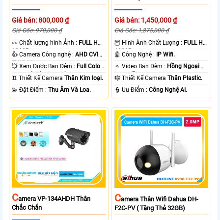
Giá bán: 800,000 ₫
Giá bán: 1,450,000 ₫
Giá Gốc: 970,000 ₫
Giá Gốc: 1,875,000 ₫
️👀 Chất lượng hình Ảnh :
FULL HD
🦉 Hình Ành Chất Lượng :
FULL HD
1080P .
1080P .
👍 Camera Công nghệ :
AHD CVI
🤖️ Công Nghệ :
IP Wifi.
TVI BCS.
💥 Xem Được Ban Đêm :
Full Color
🔅 Video Ban Đêm :
Hồng Ngoại
20m Có Màu Ban Ðêm.
30m Hồng Ngoại SMD.
♊ Thiết Kế Camera
Thân Kim loại.
🎼️ Thiết Kế Camera
Thân Plastic.
️💫 Đặt Điểm :
Thu Âm Và Loa.
️👮 Ưu Điểm :
Công Nghệ AI.
C
C
Amera VP-134AHDH Thân
Amera Thân Wifi Dahua DH-
Chắc Chắn
F2C-PV ( Tặng Thẻ 32GB)