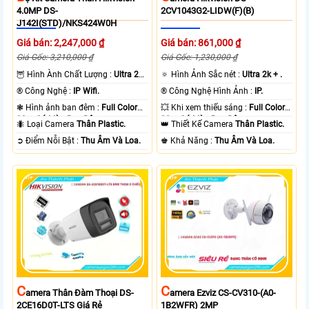
4.0MP DS-
2CV1043G2-LIDW(F)(B)
J142I(STD)/NKS424W0H
Giá bán: 2,247,000 ₫
Giá bán: 861,000 ₫
Giá Gốc: 3,210,000 ₫
Giá Gốc: 1,230,000 ₫
🦉 Hình Ành Chất Lượng :
Ultra 2k
🔅 Hình Ảnh Sắc nét :
Ultra 2k + .
+ .
®️ Công Nghệ :
IP Wifi.
®️ Công Nghệ Hình Ảnh :
IP.
❃ Hình ảnh ban đêm :
Full Color
💥 Khi xem thiếu sáng :
Full Color
30m Có Màu Ban Ðêm.
30m Có Màu Ban Ðêm.
🐜 Loại Camera
Thân Plastic.
👑 Thiết Kế Camera
Thân Plastic.
️➲ Điểm Nỗi Bật :
Thu Âm Và Loa.
️♚ Khả Năng :
Thu Âm Và Loa.
C
C
Amera Thân Đàm Thoại DS-
Amera Ezviz CS-CV310-(A0-
2CE16D0T-LTS Giá Rẻ
1B2WFR) 2MP