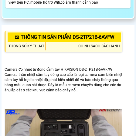
view trên PC, mobile, hỗ trợ Wifi,có âm thanh cảnh báo
📖 THÔNG TIN SẢN PHẨM DS-2TP21B-6AVFW
THÔNG SỐ KỸ THUẬT
CHÍNH SÁCH BẢO HÀNH
Camera đo nhiệt tự động cầm tay HIKVISION DS-2TP21B-6AVF/W
Camera thân nhiệt cầm tay dòng cao cấp là loại camera cảm biến nhiệt
cầm tay hỗ trợ đo nhiệt độ, phát hiện nhiệt độ và báo cháy thông qua
bảng màu quan sát được. Đây là mẫu camera chuyên dùng cho các dự
án, lắp đặt ở các khu vực cảnh báo cháy nổ...