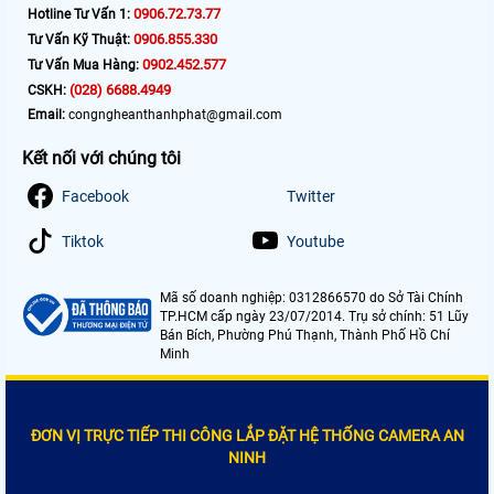
0906.72.73.77
Hotline Tư Vấn 1:
0906.855.330
Tư Vấn Kỹ Thuật:
0902.452.577
Tư Vấn Mua Hàng:
(028) 6688.4949
CSKH:
Email:
congngheanthanhphat@gmail.com
Kết nối với chúng tôi
Facebook
Twitter
Tiktok
Youtube
Mã số doanh nghiệp: 0312866570 do Sở Tài Chính
TP.HCM cấp ngày 23/07/2014. Trụ sở chính: 51 Lũy
Bán Bích, Phường Phú Thạnh, Thành Phố Hồ Chí
Minh
ĐƠN VỊ TRỰC TIẾP THI CÔNG LẮP ĐẶT HỆ THỐNG CAMERA AN
NINH