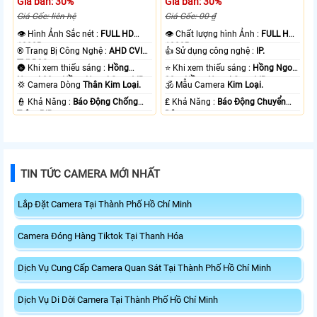
Giá bán: 30%
Giá bán: 30%
Giá Gốc: liên hệ
Giá Gốc: 00 ₫
👁 Hình Ảnh Sắc nét :
FULL HD
👁 Chất lượng hình Ảnh :
FULL HD
1080P .
1080P .
®️ Trang Bị Công Nghệ :
AHD CVI
👍 Sử dụng công nghệ :
IP.
TVI BCS.
🌚 Khi xem thiếu sáng :
Hồng
⭐ Khi xem thiếu sáng :
Hồng Ngoại
Ngoại 30m Hồng Ngoại Smart IR.
30m Hồng Ngoại Smart IR.
💢 Camera Dòng
Thân Kim Loại.
🕉️ Mẫu Camera
Kim Loại.
️👮 Khả Năng :
Báo Động Chống
️₤ Khả Năng :
Báo Động Chuyển
Trộm PIR.
Động.
TIN TỨC CAMERA MỚI NHẤT
Lắp Đặt Camera Tại Thành Phố Hồ Chí Minh
Camera Đóng Hàng Tiktok Tại Thanh Hóa
Dịch Vụ Cung Cấp Camera Quan Sát Tại Thành Phố Hồ Chí Minh
Dịch Vụ Di Dời Camera Tại Thành Phố Hồ Chí Minh