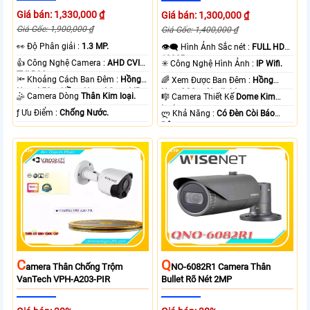
Giá bán: 1,330,000 ₫
Giá bán: 1,300,000 ₫
Giá Gốc: 1,900,000 ₫
Giá Gốc: 1,400,000 ₫
️👀 Độ Phân giải :
1.3 MP.
👁️‍🗨 Hình Ảnh Sắc nét :
FULL HD
1080P .
👍 Công Nghệ Camera :
AHD CVI
✳️ Công Nghệ Hình Ảnh :
IP Wifi.
TVI BCS.
🔦 Khoảng Cách Ban Đêm :
Hồng
🌈 Xem Được Ban Đêm :
Hồng
Ngoại 50m Hồng Ngoại Smart IR.
Ngoại 30m Starlight.
🤹 Camera Dòng
Thân Kim loại.
🎼️ Camera Thiết Kế
Dome Kim
loại.
️ƒ Ưu Điểm :
Chống Nước.
️ლ Khả Năng :
Có Ðèn Còi Báo
Động.
C
Q
Amera Thân Chống Trộm
NO-6082R1 Camera Thân
VanTech VPH-A203-PIR
Bullet Rõ Nét 2MP