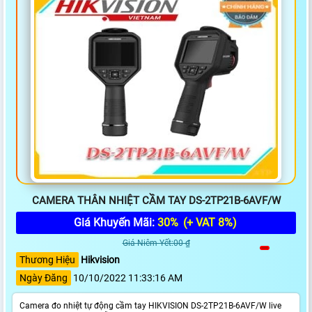
CAMERA THÂN NHIỆT CẦM TAY DS-2TP21B-6AVF/W
Giá Khuyến Mãi:
30%
(+ VAT 8%)
Giá Niêm Yết:00 ₫
Thương Hiệu
Hikvision
Ngày Đăng
10/10/2022 11:33:16 AM
Camera đo nhiệt tự động cầm tay HIKVISION DS-2TP21B-6AVF/W live