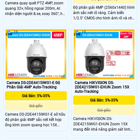
Camera quay quét PTZ 4MP, zoom
Độ phân giải 4MP (2560x1440) hình
quang 32×, hồng ngoại 200m, AI
ảnh sắc nét rõ ràng. Cảm biến
nhận diện người & xe, xoay 360°, hỗ
1/2.5" CMOS cho hình ảnh rõ và chi
trợ Smart Tracking, chuẩn IP67.
tiết tốt. Zoom quang 32X quan sát
xa rõ nét trong mọi điều kiện. Hồng
19
19
ngoại 200m hỗ trợ giám sát ban
đêm hiệu quả cao.
Camera DS-2DE4415IWG1-E Độ
Camera HIKVISION DS-
Phân Giải 4MP Auto-Tracking
2DE4215IWG1-EHUN Zoom 15X
Auto-Tracking
Giá Bán: 5%-35%
Giá Bán: 5%-35%
Giá gốc:
Giá gốc:
Camera DS-2DE4415IWG1-E sở hữu
Camera HIKVISION DS-
độ phân giải 4MP sắc nét kết hợp
2DE4215IWG1-EHUN Zoom 15X
ống kính zoom quang học 15X
mang đến khả năng giám sát linh
mạnh mẽ, giúp theo dõi chi tiết mọi
hoạt với độ phân giải Full HD 2MP,
đối tượng ở khoảng cách xa. Thiết bị
zoom quang học 15X và hồng