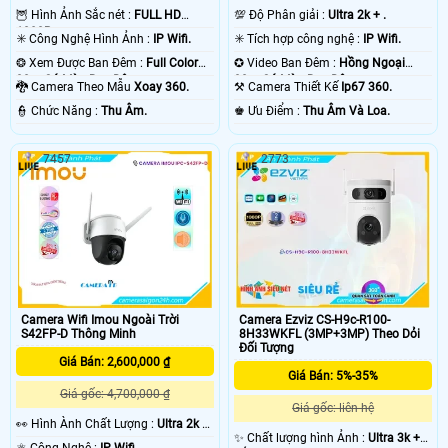
🦉 Hình Ảnh Sắc nét :
FULL HD
💯 Độ Phân giải :
Ultra 2k + .
1080P .
✳️ Công Nghệ Hình Ảnh :
IP Wifi.
✳️ Tích hợp công nghệ :
IP Wifi.
❂ Xem Được Ban Đêm :
Full Color
✪ Video Ban Đêm :
Hồng Ngoại
30m Có Màu Ban Ðêm.
30m Có Màu Ban Ðêm.
🐉️ Camera Theo Mẫu
Xoay 360.
⚒ Camera Thiết Kế
Ip67 360.
️👮 Chức Năng :
Thu Âm.
️♚ Ưu Điểm :
Thu Âm Và Loa.
7457
2773
Camera Wifi Imou Ngoài Trời
Camera Ezviz CS-H9c-R100-
S42FP-D Thông Minh
8H33WKFL (3MP+3MP) Theo Dỏi
Đối Tượng
Giá Bán: 2,600,000 ₫
Giá Bán: 5%-35%
Giá gốc: 4,700,000 ₫
Giá gốc: liên hệ
️👀 Hình Ành Chất Lượng :
Ultra 2k +
✨ Chất lượng hình Ảnh :
Ultra 3k +
.