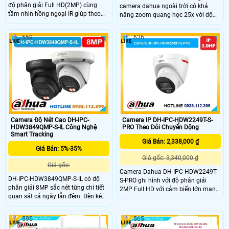
độ phân giải Full HD(2MP) cùng
camera dahua ngoài trời có khả
tầm nhìn hồng ngoại IR giúp theo
năng zoom quang học 25x với độ
dõi cả ngày lẫn đêm. Thu âm thanh
phân giải lên đến 2K ghi hình siêu
nhờ mic tích hợp đem lại sự tiện lợi
nét. ngoài ra camera này còn có
559
636
khi giám sát từ xa Kết hợp thêm khả
hồng ngoại tầm xa lên đến 100m
năng nhận diện thông minh giúp
đảm bảo an ninh về đêm tuyệt đối.
phát hiện chính xác.Thiết kế bền bỉ
Chuẩn chống nước IP67 chống sét
chuẩn IP67 thích hợp lắp đặt ngoài
lan truyền 6000V hỗ trợ thẻ nhớ
trời
512GB tên miền miễn phí
SmartDDNS.TV xem từ xa.
Camera Độ Nét Cao DH-IPC-
Camera IP DH-IPC-HDW2249T-S-
HDW3849QMP-S-IL Công Nghệ
PRO Theo Dỏi Chuyển Dộng
Smart Tracking
Giá Bán: 2,338,000 ₫
Giá Bán: 5%-35%
Giá gốc: 3,340,000 ₫
Giá gốc:
Camera Dahua DH-IPC-HDW2249T-
DH-IPC-HDW3849QMP-S-IL có độ
S-PRO ghi hình với độ phân giải
phân giải 8MP sắc nét từng chi tiết
2MP Full HD với cảm biến lớn mang
quan sát cả ngày lẫn đêm. Đèn kép
lại chi tiết rõ ràng tích hợp mic thu
hồng ngoại và ánh sáng trắng cho
âm tiện theo dõi cả hình ảnh lẫn âm
tầm nhìn đến 30m. Tích hợp Mic ghi
thanh hỗ trợ hồng ngoại ánh sáng
595
565
âm chuẩn xác hỗ trợ theo dõi đầy
ấm 30m cho màu sắc trung thực