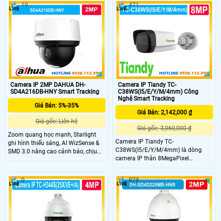
giám sát quay quét cao cấp này
19
471
ngoại 100m. Công nghệ DarkFighter
mang lại giải pháp bảo vệ tối ưu
cho hình ảnh rõ nét trong điều kiện
cho các khu vực diện rộng như nhà
thiếu sáng, kết hợp cảnh báo chủ
xưởng, bến bãi hay khu đô thị.
động, đàm thoại hai chiều và chuẩn
IP67 giúp hoạt động bền bỉ ngoài
trời.
Camera IP 2MP DAHUA DH-
Camera IP Tiandy TC-
SD4A216DB-HNY Smart Tracking
C38WS(I5/E/Y/M/4mm) Công
Nghệ Smart Tracking
Giá Bán: 5%-35%
Giá Bán: 2,142,000 ₫
Giá gốc: Liên hệ
Giá gốc: 3,060,000 ₫
Zoom quang học mạnh, Starlight
Camera IP Tiandy TC-
ghi hình thiếu sáng, AI WizSense &
C38WS(I5/E/Y/M/4mm) là dòng
SMD 3.0 nâng cao cảnh báo, chịu
camera IP thân 8MegaPixel
nhiệt -40°C đến 65°C.
Starlight, mang đến hình ảnh chất
lượng và rõ ràng. Sản phẩm hỗ trợ
0
878
hồng ngoại lên đến 50m,công nghệ
chống ngược sáng WDR 120dB,
micro tích hợp, chuẩn IP67, phù hợp
lắp đặt trong nhà và ngoài trời hiệu
quả.