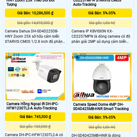
HNY Zoom 25X Theo Dỏi Đối
CD2257MPN STARVIS CMOS
Tượng
Auto-Tracking
Giá Bán: 10,286,500 ₫
Giá Bán: 5%-35%
Giá gốc: 14,695,000 ₫
Giá gốc: Liên hệ
Camera Dahua DH-SD4D225DB-
Camera IP KBVISION KX-
HNY Zoom 25X sở hữu cảm biến
CD2257MPN là dòng camera có độ
STARVIS CMOS 1/2.8 inch độ phân
phân giải 2MP sử dụng cảm biến
giải 2MP ghi hình mượt ở 30fps hỗ
STARVIS CMOS 1/2.8" hỗ trợ quay
trợ zoom quang học 25x cùng zoom
quét 360° zoom quang 25X và công
518
925
số 16x quan sát chi tiết tầm xa
nghệ Starlight cho hình ảnh sắc nét
hồng ngoại đạt 100m chống ngược
trong điều kiện ánh sáng cực thấp.
sáng WDR 120dB chuẩn bảo vệ
Tích hợp AI thông minh hồng ngoại
IP66 chống nước bụi và chống sét
100m và đèn LED màu 50m.
6000V hoạt động ổn định ngoài trời
ở nhiệt độ từ âm 40 đến 60 độ C
Camera Hồng Ngoại IR DH-IPC-
Camera Speed Dome 4MP DH-
HFW1230TL2-A Auto-Tracking
SD4D425MB-HNR Smart Tracking
Giá Bán: 745,500 ₫
Giá Bán: 5%-35%
Giá gốc: 100,000 ₫
Giá gốc: Liên Hệ
Camera DH-IPC-HFW1230TL2-A có
DH-SD4D425MB-HNR là dòng