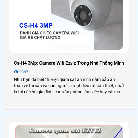
Cs-H4 3Mp: Camera Wifi Ezviz Trong Nhà Thông Minh
9387
Như bạn đã biết thì việc giám sát an ninh đảm bảo an
toàn về tài sản và con người là một điều rất cần thiết, nhất
là tại các hộ gia đình, các văn phòng làm việc hay các cửa
hàng nhỏ lẻ. Và để có thể đảm bảo an ninh một cách tốt
nhất thì chúng ta sẽ nghĩ ngay đến lựa chọn cho mình một
chiếc camera quan sát thông minh để đáp ứng các nhu
cầu một cách dễ dàng