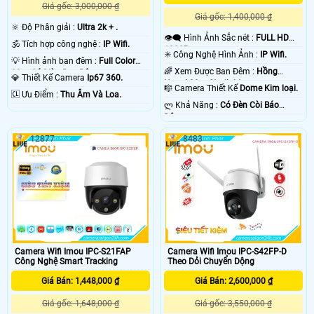
Giá gốc: 3,000,000 ₫
Giá gốc: 1,400,000 ₫
🔆 Độ Phân giải :
Ultra 2k + .
👁️‍🗨 Hình Ảnh Sắc nét :
FULL HD
🕉️ Tích hợp công nghệ :
IP Wifi.
1080P .
✳️ Công Nghệ Hình Ảnh :
IP Wifi.
💡 Hình ảnh ban đêm :
Full Color
🌈 Xem Được Ban Đêm :
Hồng
30m Có Màu Ban Ðêm.
💎 Thiết Kế Camera
Ip67 360.
Ngoại 30m Starlight.
🎼️ Camera Thiết Kế
Dome Kim loại.
️🆑 Ưu Điểm :
Thu Âm Và Loa.
️ლ Khả Năng :
Có Ðèn Còi Báo
Động.
12877
8483
Camera Wifi Imou IPC-S21FAP
Camera Wifi Imou IPC-S42FP-D
Công Nghệ Smart Tracking
Theo Dỏi Chuyển Dộng
Giá Bán: 1,448,000 ₫
Giá Bán: 2,600,000 ₫
Giá gốc: 1,648,000 ₫
Giá gốc: 3,550,000 ₫