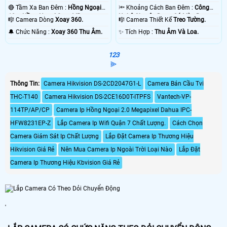
🔴 Tầm Xa Ban Đêm :
Hồng Ngoại
🔦 Khoảng Cách Ban Đêm :
Công
10m Hồng Ngoại Smart IR.
Nghệ Chuyên Dụng Có Màu Ban
🎼️ Camera Dòng
Xoay 360.
🎼️ Camera Thiết Kế
Treo Tường.
Ðêm.
️🔔 Chức Năng :
Xoay 360 Thu Âm.
️✨ Tích Hợp :
Thu Âm Và Loa.
1
2
3
⫸
Thông Tin:
Camera Hikvision DS-2CD2047G1-L
Camera Bán Cầu Tvi
THC-T140
Camera Hikvision DS-2CE16D0T-ITPFS
Vantech-VP-
114TP/AP/CP
Camera Ip Hồng Ngoại 2.0 Megapixel Dahua IPC-
HFW8231EP-Z
Lắp Camera Ip Wifi Quận 7 Chất Lượng.
Cách Chọn
Camera Giám Sát Ip Chất Lượng
Lắp Đặt Camera Ip Thương Hiệu
Hikvision Giá Rẻ
Nên Mua Camera Ip Ngoài Trời Loại Nào
Lắp Đặt
Camera Ip Thương Hiệu Kbvision Giá Rẻ
'