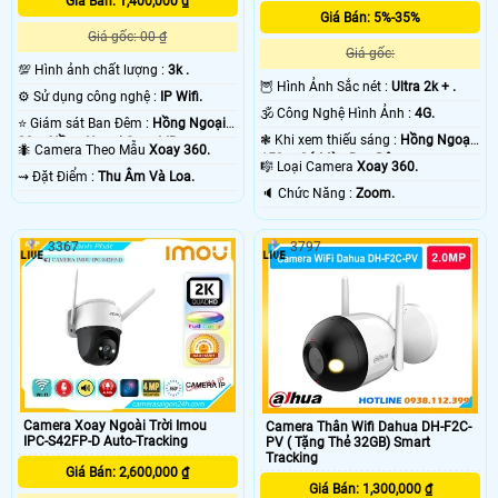
Giá Bán: 1,400,000 ₫
Giá Bán: 5%-35%
Giá gốc: 00 ₫
Giá gốc:
💯 Hình ảnh chất lượng :
3k .
🦉 Hình Ảnh Sắc nét :
Ultra 2k + .
⚙ Sử dụng công nghệ :
IP Wifi.
🕉️ Công Nghệ Hình Ảnh :
4G.
⭐ Giám sát Ban Đêm :
Hồng Ngoại
❃ Khi xem thiếu sáng :
Hồng Ngoại
30m Hồng Ngoại Smart IR.
🐜 Camera Theo Mẫu
Xoay 360.
150m Có Màu Ban Ðêm.
🎼️ Loại Camera
Xoay 360.
️⇝ Đặt Điểm :
Thu Âm Và Loa.
️🔈 Chức Năng :
Zoom.
3367
3797
Camera Xoay Ngoài Trời Imou
Camera Thân Wifi Dahua DH-F2C-
IPC-S42FP-D Auto-Tracking
PV ( Tặng Thẻ 32GB) Smart
Tracking
Giá Bán: 2,600,000 ₫
Giá Bán: 1,300,000 ₫