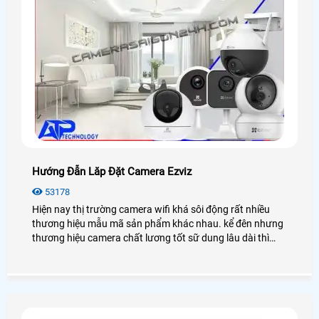
Hướng Đẫn Lăp Đặt Camera Ezviz
53178
Hiện nay thị trường camera wifi khá sôi động rất nhiều
thương hiệu mẫu mã sản phẩm khác nhau. kể đên nhưng
thương hiệu camera chất lương tốt sữ dung lâu dài thì
camera EZVIZ là một trong những thương hiệu đó. Đa số
người tiêu dụng bình chọn camera EZVIZ là dòng camera
IP WIFI có tính ổn đinh và chất lượng cao. Độ bền lâu dài,