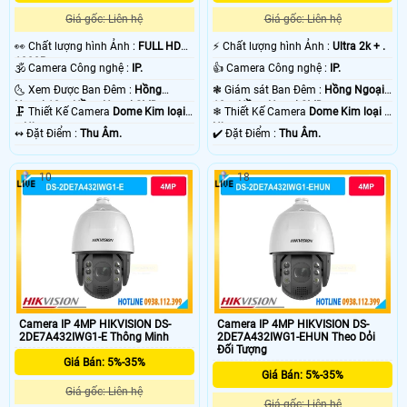
Giá gốc: Liên hệ
Giá gốc: Liên hệ
️👀 Chất lượng hình Ảnh :
FULL HD
️⚡ Chất lượng hình Ảnh :
Ultra 2k + .
1080P .
🕉️ Camera Công nghệ :
IP.
👍 Camera Công nghệ :
IP.
🌜 Xem Được Ban Đêm :
Hồng
❃ Giám sát Ban Đêm :
Hồng Ngoại
Ngoại 10m Hồng Ngoại SMD.
10m Hồng Ngoại SMD.
🗜️ Thiết Kế Camera
Dome Kim loại
❄ Thiết Kế Camera
Dome Kim loại +
+ Nhựa.
Nhựa.
️↭ Đặt Điểm :
Thu Âm.
️✔️ Đặt Điểm :
Thu Âm.
10
18
Camera IP 4MP HIKVISION DS-
Camera IP 4MP HIKVISION DS-
2DE7A432IWG1-E Thông Minh
2DE7A432IWG1-EHUN Theo Dỏi
Đối Tượng
Giá Bán: 5%-35%
Giá Bán: 5%-35%
Giá gốc: Liên hệ
Giá gốc: Liên hệ