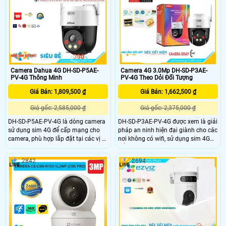
đủ hơn. Nhận diện chính xác người
ban đêm cùng AI SMD Plus giảm
và phương tiện hạn chế cảnh báo
báo động giả phân biệt người và xe
sai tạo sự an tâm khi giám sát.
hiệu quả
Camera Dahua 4G DH-SD-P5AE-
Camera 4G 3.0Mp DH-SD-P3AE-
PV-4G Thông Minh
PV-4G Theo Dỏi Đối Tượng
Giá Bán: 1,809,500 ₫
Giá Bán: 1,662,500 ₫
Giá gốc: 2,585,000 ₫
Giá gốc: 2,375,000 ₫
DH-SD-P5AE-PV-4G là dòng camera
DH-SD-P3AE-PV-4G được xem là giải
sử dụng sim 4G để cấp mạng cho
pháp an ninh hiện đại giành cho các
camera, phù hợp lắp đặt tại các vị trí
nơi không có wifi, sử dụng sim 4G
đặc thù không có internet, trang bị
để cấp mạng, trang bị ống kính
ống kính 5.0MP, có thể nhìn có màu
3.0Mp cho ra hình ảnh sắc nét, khe
2842
2694
vào ban đêm, trang bị micro và loa
cắm thẻ nhớ 265G, có thể phần biệt
giúp đàm thoại 2 chiều, có nhiều
người và xe và các tính năng AI
tính năng AI được trang bị
khác, hỗ trợ đàm thoại 2 chiều trên
camera