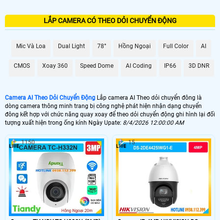
LẮP CAMERA CÓ THEO DỎI CHUYỂN ĐỘNG
Mic Và Loa
Dual Light
78°
Hồng Ngoại
Full Color
AI
CMOS
Xoay 360
Speed Dome
AI Coding
IP66
3D DNR
Camera AI Theo Dỏi Chuyển Động
Lắp camera AI Theo dỏi chuyển đông là
dòng camera thông minh trang bị công nghệ phát hiện nhận dạng chuyển
đông kết hợp với chức năng quay xoay để theo dỏi chuyển động ghi hình lại đối
tượng xuất hiện trong ống kính Ngày Upate:
8/4/2026 12:00:00 AM
1150
15