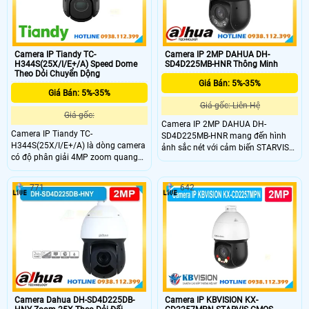
Camera IP Tiandy TC-
Camera IP 2MP DAHUA DH-
H344S(25X/I/E+/A) Speed Dome
SD4D225MB-HNR Thông Minh
Theo Dỏi Chuyển Dộng
Giá Bán: 5%-35%
Giá Bán: 5%-35%
Giá gốc: Liên Hệ
Giá gốc:
Camera IP 2MP DAHUA DH-
Camera IP Tiandy TC-
SD4D225MB-HNR mang đến hình
H344S(25X/I/E+/A) là dòng camera
ảnh sắc nét với cảm biến STARVIS
có độ phân giải 4MP zoom quang
CMOS 1/2.8 inch độ phân giải 2MP
học 25x và zoom số 16. Tầm quan
tốc độ khung hình 60fps cùng zoom
sát hồng ngoại ban đêm lên đến
quang học 25x mạnh mẽ hỗ trợ
771
642
150m. Trang bị công nghệ AI thông
Starlight ghi hình rõ trong môi
minh và theo dõi tự động. Khe cắm
trường ánh sáng yếu tầm xa hồng
thẻ Micro SD dung lượng tối đa
ngoại 100m kết hợp ánh sáng ấm
512GB.
50m chuẩn chống nước bụi IP67
cùng khả năng chống sét hiệu quả
Camera Dahua DH-SD4D225DB-
Camera IP KBVISION KX-