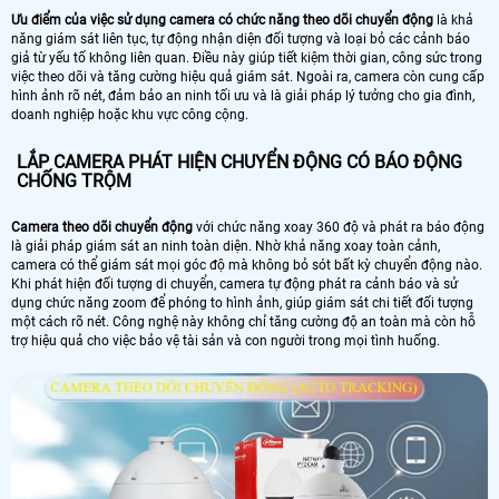
Ưu điểm của việc sử dụng camera có chức năng theo dõi chuyển động
là khả
năng giám sát liên tục, tự động nhận diện đối tượng và loại bỏ các cảnh báo
giả từ yếu tố không liên quan. Điều này giúp tiết kiệm thời gian, công sức trong
việc theo dõi và tăng cường hiệu quả giám sát. Ngoài ra, camera còn cung cấp
hình ảnh rõ nét, đảm bảo an ninh tối ưu và là giải pháp lý tưởng cho gia đình,
doanh nghiệp hoặc khu vực công cộng.
LẮP CAMERA PHÁT HIỆN CHUYỂN ĐỘNG CÓ BÁO ĐỘNG
CHỐNG TRỘM
Camera theo dõi chuyển động
với chức năng xoay 360 độ và phát ra báo động
là giải pháp giám sát an ninh toàn diện. Nhờ khả năng xoay toàn cảnh,
camera có thể giám sát mọi góc độ mà không bỏ sót bất kỳ chuyển động nào.
Khi phát hiện đối tượng di chuyển, camera tự động phát ra cảnh báo và sử
dụng chức năng zoom để phóng to hình ảnh, giúp giám sát chi tiết đối tượng
một cách rõ nét. Công nghệ này không chỉ tăng cường độ an toàn mà còn hỗ
trợ hiệu quả cho việc bảo vệ tài sản và con người trong mọi tình huống.