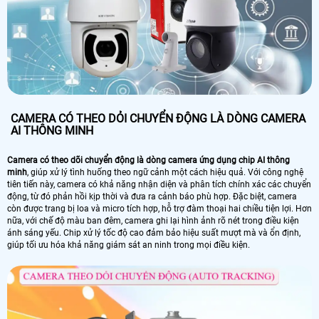
CAMERA CÓ THEO DỎI CHUYỂN ĐỘNG LÀ DÒNG CAMERA
AI THÔNG MINH
Camera có theo dõi chuyển động là dòng camera ứng dụng chip AI thông
minh
, giúp xử lý tình huống theo ngữ cảnh một cách hiệu quả. Với công nghệ
tiên tiến này, camera có khả năng nhận diện và phân tích chính xác các chuyển
động, từ đó phản hồi kịp thời và đưa ra cảnh báo phù hợp. Đặc biệt, camera
còn được trang bị loa và micro tích hợp, hỗ trợ đàm thoại hai chiều tiện lợi. Hơn
nữa, với chế độ màu ban đêm, camera ghi lại hình ảnh rõ nét trong điều kiện
ánh sáng yếu. Chip xử lý tốc độ cao đảm bảo hiệu suất mượt mà và ổn định,
giúp tối ưu hóa khả năng giám sát an ninh trong mọi điều kiện.