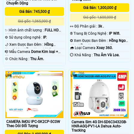
Chuyển Dộng
Giá Bán: 1,300,000 ₫
Giá Bán: 745,500 ₫
Giá gốc: 1,600,000 ₫
Giá gốc: 1,065,000 ₫
️👀 Độ Phân giải :
3k .
✨ Hình ảnh chất lượng :
FULL HD
®️ Trang Bị Công Nghệ :
IP Wifi.
1080P .
⚙ Sử dụng công nghệ :
IP.
❂ Xem Được Ban Đêm :
Hồng Ngoại
🌙 Xem Được Ban Đêm :
Hồng
10m Hồng Ngoại Smart IR.
🌧️ Loại Camera
Xoay 360.
Ngoại 30m Hồng Ngoại SMD.
🎼️ Mẫu Camera
Dome Kim loại +
️💮 Khả Năng :
Thu Âm Và Loa.
Nhựa.
️💠 Chức Năng :
Thu Âm.
3839
766
CAMERA IMOU IPC-GK2CP-5C0W
Camera Sim 4G DH-SD6C3432GB-
Theo Dỏi Đối Tượng
HNR-AGQ-PV1-LA Dahua Auto-
Tracking