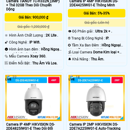
Camera TIANDY TC-H332N (3MP)
Camera IP 4MP HIKVISION DS-
+ Thẻ 32GB Theo Dỏi Chuyển
2DE4425IWG1-E Thông Minh
Dộng
Giá Bán: 5%-35%
Giá Bán: 900,000 ₫
Giá gốc: Liên hệ
Giá gốc: 1,200,000 ₫
👁 Độ Phân giải :
Ultra 2k + .
🔆 Hình Ành Chất Lượng :
2K Lite .
®️ Trang Bị Công Nghệ :
IP.
🌠 Công Nghệ :
IP Wifi.
✪ Tầm Xa Ban Đêm :
Hồng Ngoại
🌚 Hình ảnh ban đêm :
Hồng Ngoại
10m Hồng Ngoại SMD.
🕉️ Loại Camera
Dome Kim loại +
20m Có Màu Ban Ðêm.
🔩 Mẫu Camera
Xoay 360.
Nhựa.
️🔔 Khả Năng :
Thu Âm.
️🆑 Điểm Nỗi Bật :
Thu Âm Và Loa.
22
18
Camera IP 4MP HIKVISION DS-
Camera IP 2MP HIKVISION DS-
2DE4825IWG1-E Theo Dỏi Đối
2DE7A225IWG1-E Auto-Tracking