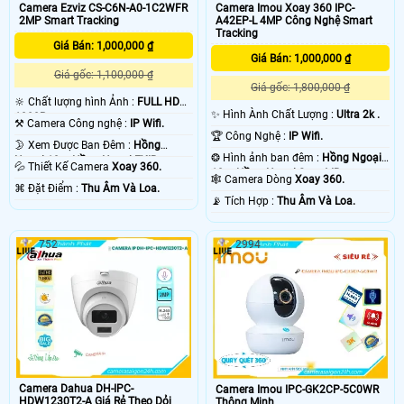
Camera Ezviz CS-C6N-A0-1C2WFR
Camera Imou Xoay 360 IPC-
2MP Smart Tracking
A42EP-L 4MP Công Nghệ Smart
Tracking
Giá Bán: 1,000,000 ₫
Giá Bán: 1,000,000 ₫
Giá gốc: 1,100,000 ₫
Giá gốc: 1,800,000 ₫
🔆 Chất lượng hình Ảnh :
FULL HD
✨ Hình Ành Chất Lượng :
Ultra 2k .
1080P .
⚒ Camera Công nghệ :
IP Wifi.
🏆 Công Nghệ :
IP Wifi.
🌛 Xem Được Ban Đêm :
Hồng
❂ Hình ảnh ban đêm :
Hồng Ngoại
Ngoại 10m Hồng Ngoại EXIR.
💦 Thiết Kế Camera
Xoay 360.
10m Hồng Ngoại Smart IR.
🕸️ Camera Dòng
Xoay 360.
️⌘ Đặt Điểm :
Thu Âm Và Loa.
️📡 Tích Hợp :
Thu Âm Và Loa.
752
2994
Camera Dahua DH-IPC-
Camera Imou IPC-GK2CP-5C0WR
HDW1230T2-A Giá Rẻ Theo Dỏi
Thông Minh