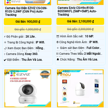
Camera Ezviz CS-H9c-R100-
Camera Gọi Điện EZVIZ CS-C6N-
8G55WKFL (5MP+5MP) Auto-
R105-1L3WF (C6N Pro) Auto-
Tracking
Tracking
Giá Bán: 2,100,000 ₫
Giá Bán: 900,000 ₫
Giá gốc: 2,300,000 ₫
Giá gốc: 1,300,000 ₫
🦉 Hình Ảnh Sắc nét :
10 MP.
️⚡ Độ Phân giải :
2K Lite .
®️ Công Nghệ Hình Ảnh :
IP Wifi.
⚛️ Trang Bị Công Nghệ :
IP Wifi.
🔅 Giám sát Ban Đêm :
Full Color
🌙 Xem Được Ban Đêm :
Hồng
30m Có Màu Ban Ðêm.
Ngoại 10m Có Màu Ban Ðêm.
⛓ Camera Theo Mẫu
2 Mắt Ngoài
↕️ Camera Dòng
Xoay 360.
Trời.
️🔔 Chức Năng :
Thu Âm Và Loa.
️✔️ Đặt Điểm :
Thu Âm Và Loa.
35216
1822