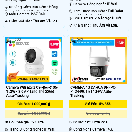
⚛️ Công Nghệ :
IP Wifi.
Sắc Nét .
🕉️ Camera Công nghệ :
IP Wifi.
🌙 Khoảng Cách Ban Đêm :
Hồng
🌜 Xem Được Ban Đêm :
Full Color
Ngoại 30m Có Màu Ban Ðêm.
🎲 Mẫu Camera
Ip67 360.
30m Có Màu Ban Ðêm.
🕉️ Loại Camera
2 Mắt Ngoài Trời.
️💫 Điểm Nỗi Bật :
Thu Âm Và Loa.
️💠 Khả Năng :
Thu Âm Và Loa.
4033
643
Camera Wifi Ezviz CS-H6c-R105-
CAMERA 4G DAHUA DH-IPC-
1L3WF 3.0MP Tặng Thẻ 32GB
PT2449C1-ST4G-PV Auto-
Auto-Tracking
Tracking
Giá Bán: 1,000,000 ₫
Giá Bán: 5%-35%
Giá gốc: 1,300,000 ₫
Giá gốc: liên hệ
👁 Độ Phân giải :
2K Lite .
✨ Độ sắc nét :
Ultra 2k + .
👍 Trang Bị Công Nghệ :
IP Wifi.
🤖️ Công Nghệ Camera :
4G.