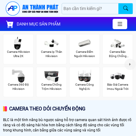
DANH MỤC SẢN PHẨM
Camera Hikvision
Camera Ip Thân
Camera Đếm
Camera Báo
Ultra 2K
Hikvision
Người Hikvision
Động Chống
Trộm Hikvision
Camera 360 Độ
Camera Chống
Camera Công
Báo Giá Camera
Hikvision
Trộm Hikvision
Nghệ Ai
Imou Ngoài Trời
CAMERA THEO DỎI CHUYỂN ĐỘNG
BLC là một tính năng bù ngược sáng hỗ trợ camera quan sát hình ảnh được rõ
ràng và có độ sáng hài hòa hơn bằng cách tăng độ sáng cho các vùng tối
trong khung hình, cân bằng giữa các vùng sáng và vùng tối