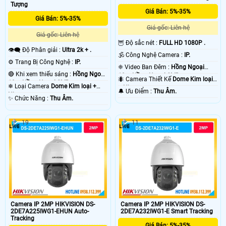
Tượng
Giá Bán: 5%-35%
Giá Bán: 5%-35%
Giá gốc: Liên hệ
Giá gốc: Liên hệ
🦉 Độ sắc nét :
FULL HD 1080P .
👁️‍🗨 Độ Phân giải :
Ultra 2k + .
🕉️ Công Nghệ Camera :
IP.
⚙ Trang Bị Công Nghệ :
IP.
❈ Video Ban Đêm :
Hồng Ngoại
🔴 Khi xem thiếu sáng :
Hồng Ngoại
10m Hồng Ngoại SMD.
🐜 Camera Thiết Kế
Dome Kim loại
10m Hồng Ngoại SMD.
❄ Loại Camera
Dome Kim loại +
+ Nhựa.
️🔔 Ưu Điểm :
Thu Âm.
Nhựa.
️✨ Chức Năng :
Thu Âm.
19
11
Camera IP 2MP HIKVISION DS-
Camera IP 2MP HIKVISION DS-
2DE7A225IWG1-EHUN Auto-
2DE7A232IWG1-E Smart Tracking
Tracking
Giá Bán: 5%-35%