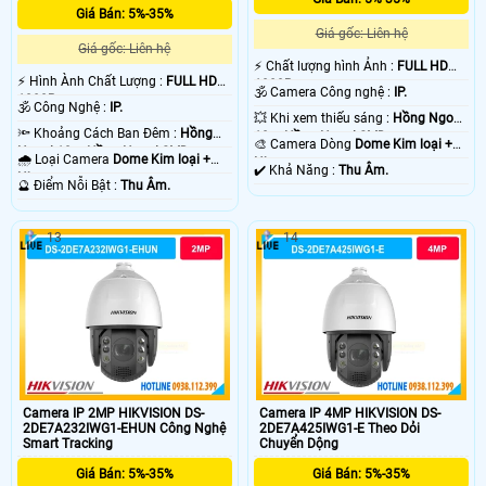
Giá Bán: 5%-35%
Giá gốc: Liên hệ
Giá gốc: Liên hệ
️⚡ Chất lượng hình Ảnh :
FULL HD
️⚡ Hình Ành Chất Lượng :
FULL HD
1080P .
🕉️ Camera Công nghệ :
IP.
1080P .
🕉️ Công Nghệ :
IP.
💥 Khi xem thiếu sáng :
Hồng Ngoại
🔦 Khoảng Cách Ban Đêm :
Hồng
10m Hồng Ngoại SMD.
🎨 Camera Dòng
Dome Kim loại +
Ngoại 10m Hồng Ngoại SMD.
🌧️ Loại Camera
Dome Kim loại +
Nhựa.
️✔️ Khả Năng :
Thu Âm.
Nhựa.
️🔮 Điểm Nỗi Bật :
Thu Âm.
13
14
Camera IP 2MP HIKVISION DS-
Camera IP 4MP HIKVISION DS-
2DE7A232IWG1-EHUN Công Nghệ
2DE7A425IWG1-E Theo Dỏi
Smart Tracking
Chuyển Dộng
Giá Bán: 5%-35%
Giá Bán: 5%-35%